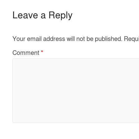
c
ar
e
e
Leave a Reply
b
o
Your email address will not be published.
Requi
o
k
Comment
*