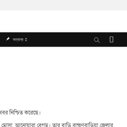
M
অন্যান্য
e
n
u
B
u
t
t
o
n
খবর নিশ্চিত করেছে।
 মোসা. আনোয়ারা বেগম। তার বাড়ি ব্রাহ্মণবাড়িয়া জেলার