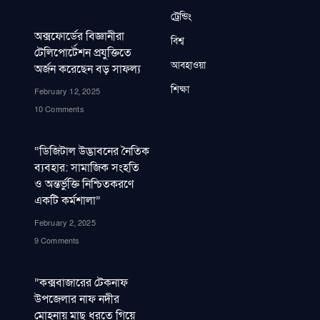
ট্রেন্ডিং
অক্সফোর্ডের বিজ্ঞানীরা
বিশ্ব
টেলিপোর্টেশন প্রযুক্তিতে
আবহাওয়া
অর্জন করেছেন বড় সাফল্য
শিক্ষা
February 12, 2025
10 Comments
“ডিজিটাল উদ্ভাবনের নৈতিক
ব্যবহার: সামাজিক সংহতি
ও অন্তর্ভুক্তি নিশ্চিতকরণে
একটি কর্মশালা”
February 2, 2025
9 Comments
”কক্সবাজারের টেকনাফ
উপজেলার নাফ নদীর
মোহনায় মাছ ধরতে গিয়ে