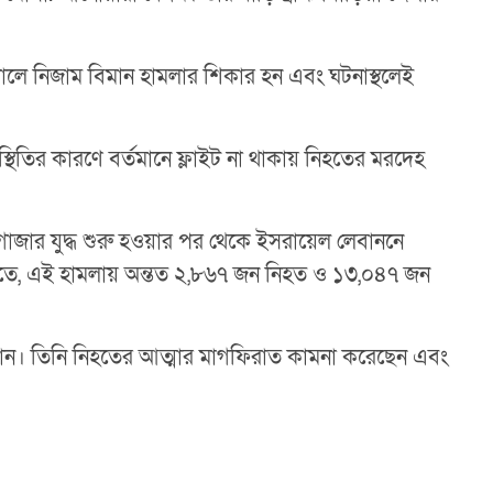
কালে নিজাম বিমান হামলার শিকার হন এবং ঘটনাস্থলেই
িস্থিতির কারণে বর্তমানে ফ্লাইট না থাকায় নিহতের মরদেহ
গাজার যুদ্ধ শুরু হওয়ার পর থেকে ইসরায়েল লেবাননে
থ্যমতে, এই হামলায় অন্তত ২,৮৬৭ জন নিহত ও ১৩,০৪৭ জন
র খান। তিনি নিহতের আত্মার মাগফিরাত কামনা করেছেন এবং