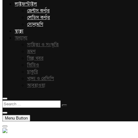
লাইফস্টাইল
জেন্টস কর্ণার
লেডিস কর্ণার
সোনামণি
স্বাস্থ্য
অন্যান্য
সাহিত্য ও সংস্কৃতি
ভ্রমণ
ভিন্ন খবর
ভিডিও
চাকুরি
খাদ্য ও রেসিপি
আবহাওয়া
Search
…
Menu Button