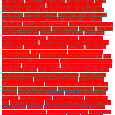
FunnyVideo
Get White House Tour
Trump Account
Trump
Account vs Trump Coin:
Trump Account vs Trump Coin:
Here's the Difference Everyone's Googling (2026 Guide)
Trump Coin
Trump crypto coin
USA's World Cup Run Just
Got a Crypto Twist — Here's What That Actually Means
ViralShorts
what is a Trump Account
অক্সফোর্ডের বিজ্ঞানীরা টেলিপোর্টেশন
প্রযুক্তিতে অর্জন করেছেন বড় সাফল্য
অগ্রযাত্রার যাত্রীরা
অটোমোবাইল
অতিরিক্ত চা
খেলে যেসব সমস্যা হতে পারে
অতিরিক্ত লবণ খাওয়ার পরিণতি কী
অনলাইন ব্যবসা
পরিচালনায় হাইকোর্টের ৯টি নির্দেশনা
অনলাইন শিক্ষা প্ল্যাটফর্ম
অন্য দিনের মতোই
অপরিকল্পিত ঋণের বৃহৎ বোঝা
অপ্রাপ্তবয়স্কদের সঙ্গে প্রেমের সম্পর্ক: আইনি বাধা ও
সামাজিক সমস্যা
অভিজ্ঞতা ছাড়াই আবেদন করা যাবে
অভিনয় শিল্পী
অভিনেত্রী কীর্তি
সুরেশের বিবাহ সম্পন্ন
অস্কার জিততে পারবেন কি?
অ্যাডমিনকে গুলি করে হত্যা
অ্যালোভেরার বিভিন্ন ব্যবহার
আইএসআইএসের পতাকা হাতে যুক্তরাষ্ট্রে হামলা!
আইন
উপদেষ্টা অধ্যাপক আসিফ নজরুল জানিয়েছেন
আইনের শাসন না থাকলে কেউ নিরাপদ নয়
- তারেক রহমান
আইপিএলে বেতন বৃদ্ধির চমক
আওয়ামী লীগকে নিষিদ্ধ করার বিষয়ে এক
প্রশ্নের জবাবে মান্না বলেন
আগামী ২ বছরে সরকারি খাতে ৫ লাখ নতুন চাকরি সৃষ্টি হবে
আগামী এক বছরের মধ্যে জাতীয় নির্বাচন অনুষ্ঠিত হওয়া উচিত
আগামী জাতীয় সংসদ
নির্বাচন কবে অনুষ্ঠিত হবে
আজ বুধবার সচিবালয়ে সাংবাদিকদের
আটার রুটিকে আরও
পুষ্টিকর করার কয়েকটি সহজ উপায়
আতিকুল সালাম ক্যান্টনমেন্ট থানায় লিখিত অভিযোগ
দায়ের করেন
আতিকুল সালাম জানিয়েছেন যে
আতিথেয়তা ও খাবারের স্বাদ
আধ ঘণ্টায়
২০ লাখ হিট
আন্তর্জাতিক মুদ্রা তহবিলের সতর্কতা
আপনার ঠোঁট এক্সফোলিয়েট করার
পরিপূর্ণ গাইড
আফ্রিদিকে বললেন তামিম
আম দিয়ে পাটিসাপটা পিঠা
আমরা কেন ভ্রমণ
করি?
আমলাতন্ত্র রাজনীতির চাপে
আমার বাংলাদেশ পার্টির (এবি পার্টি) সদস্যসচিব মজিবুর
রহমান মঞ্জু বলেছেন
আমি ক্লান্ত
আরও একটি কারখানা পেল পরিবেশবান্ধব স্বীকৃতি
আসকের উদ্বেগ: ঢাকা প্রতিবেদন"
আসামে গরুর মাংস খাওয়া নিষিদ্ধ
আসিফ নজরুলের