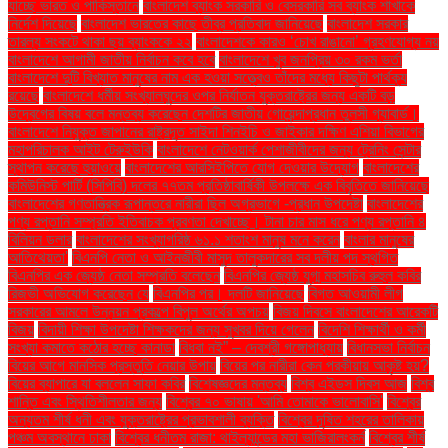
যাচ্ছে ভারত ও পাকিস্তানে
বাংলাদেশ ব্যাংক সরকারি ও বেসরকারি সব ব্যাংক শাখাকে
নির্দেশ দিয়েছে
বাংলাদেশ ভারতের কাছে তীব্র প্রতিবাদ জানিয়েছে
বাংলাদেশ সরকার
তারল্য সংকটে থাকা ছয় ব্যাংককে ২২
বাংলাদেশকে কারও ‘চোখ রাঙানো’ গ্রহণযোগ্য নয়
বাংলাদেশে আগামী জাতীয় নির্বাচন কবে হবে
বাংলাদেশে খুব জনপ্রিয় ৩০ রকম ভর্তা
বাংলাদেশে দুটি বিখ্যাত মানুষের নাম এক হওয়া সত্ত্বেও তাঁদের মধ্যে কিছুটা পার্থক্য
রয়েছে
বাংলাদেশে ধর্মীয় সংখ্যালঘুদের ওপর নির্যাতন যুক্তরাষ্ট্রের জন্য একটি বড়
উদ্বেগের বিষয় বলে মন্তব্য করেছেন দেশটির জাতীয় গোয়েন্দাপ্রধান তুলসী গ্যাবার্ড।
বাংলাদেশে নিযুক্ত জাপানের রাষ্ট্রদূত সাইদা শিনইচি ও জাইকার দক্ষিণ এশিয়া বিভাগের
মহাপরিচালক আইট টেরুইউকি
বাংলাদেশে নেটওয়ার্ক পেশাজীবীদের জন্য ট্রেনিং সেন্টার
স্থাপন করেছে হুয়াওয়ে
বাংলাদেশের আরসিইপিতে যোগ দেওয়ার উদ্যোগ
বাংলাদেশের
কমিউনিস্ট পার্টি (সিপিবি) দলের ৭৭তম প্রতিষ্ঠাবার্ষিকী উপলক্ষে এক বিবৃতিতে জানিয়েছে
বাংলাদেশের গণতান্ত্রিক রূপান্তরে নারীরা ছিল অগ্রভাগে -প্রধান উপদেষ্টা
বাংলাদেশের
পণ্য রপ্তানি সম্প্রতি ইতিবাচক প্রবণতা দেখাচ্ছে। টানা চার মাস ধরে পণ্য রপ্তানি ৪
বিলিয়ন ডলার
বাংলাদেশের সংখ্যাগরিষ্ঠ ৬১.১ শতাংশ মানুষ মনে করেন
বাংলার মানুষের
আতিথেয়তা'
বিএনপি নেতা ও আইনজীবী মাসুদ তালুকদারের সব দলীয় পদ স্থগিত
বিএনপির এক জ্যেষ্ঠ নেতা সম্প্রতি বলেছেন
বিএনপির জ্যেষ্ঠ যুগ্ম মহাসচিব রুহুল কবির
রিজভী অভিযোগ করেছেন যে
বিএনপির পর। দলটি জানিয়েছে
বিগত আওয়ামী লীগ
সরকারের আমলে উন্নয়ন প্রকল্পে বিপুল অর্থের অপচয়
বিজয় দিবসে বাংলাদেশের আরেকটি
বিজয়
বিদায়ী শিক্ষা উপদেষ্টা শিক্ষকদের জন্য সুখবর দিয়ে গেলেন
বিদেশি শিক্ষার্থী ও কর্মী
সংখ্যা কমাতে কঠোর হচ্ছে কানাডা
বিধবা নই” – দেবশ্রী গঙ্গোপাধ্যায়
বিধানসভা নির্বাচন
বিয়ের আগে মানসিক প্রস্তুতি নেয়ার উপায়
বিয়ের পর নারীরা কেন পরকীয়ায় আকৃষ্ট হয়?
বিয়ের ব্যাপারে যা বললেন সাফা কবির
বিশেষজ্ঞদের মন্তব্য
বিশ্ব এইডস দিবস আজ
বিশ্ব
শান্তি এবং স্থিতিশীলতার জন্য
বিশ্বের ৭০ ভাষায় 'আমি তোমাকে ভালোবাসি'
বিশ্বের
অন্যতম শীর্ষ ধনী এবং যুক্তরাষ্ট্রের প্রভাবশালী ব্যক্তি
বিশ্বের দূষিত শহরের তালিকায়
পঞ্চম অবস্থানে ঢাকা
বিশ্বের ধনীতম রাজা: থাইল্যান্ডের মহা ভাজিরালংকর্ন
বিশ্বের শীর্ষ