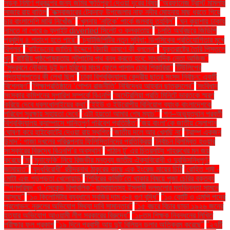
সড়ক নির্মাণ প্রকল্পের জন্য জমির ক্ষতিপূরণ দেওয়া দূরের বিষয়
''অরফানেজ ট্রাস্ট মামলায়
সাজার রায় বাতিল
''কক্সবাজারের টেকনাফ উপজেলার নাফ নদীর মোহনায় মাছ ধরতে গিয়ে
চার বাংলাদেশি মাঝি নিখোঁজ''
''খুলনায় ‘নাটুকে’ পার্কে জলবায়ু তহবিল''
''ঘন কুয়াশায় ঢাকায়
নামতে না পেরে ৬ ফ্লাইট diverted সিলেট ও কলকাতায়''
''চলতি অর্থবছরে জিডিপি
প্রবৃদ্ধি ৪ শতাংশ হতে পারে''
''চ্যাটজিপিটির নতুন সুবিধা: ডিপসিকের প্রতিযোগিতার মুখে
বিপ্লব''
''বাইডেনের জাতির উদ্দেশে বিদায়ী ভাষণে কী বললেন''
''যুক্তরাষ্ট্রে তৈরি পিস্তলে
খুন
''রাষ্ট্রীয় পৃষ্ঠপোষকতায় লুটপাটের পথ বন্ধ করতে হবে: সাংবাদিক নেতা আজিজ"
''সুন্দরবনে নৌকায় দুই মণ হরিণের মাংস ফেলে পালাল চোর শিকারিরা''
'টিউলিপের
পদত্যাগপত্রে কী লেখা ছিল''
'ঢাকা বিশ্ববিদ্যালয় কেন্দ্রীয় ছাত্র সংসদ নির্বাচন: একটি
বিশ্লেষণ''
'শিক্ষাপ্রতিষ্ঠানে ‘গোপন রাজনীতি’ নিষিদ্ধের আহ্বান ছাত্রদলের''
'সংবিধান
সংস্কার কমিশনের সুপারিশ সম্পর্কে বিএনপি
‘অস্ট্রেলিয়া প্রতি মিনিটে ভারতকে স্মরণ
করিয়ে দেবে ধবলধোলাইয়ের কথা’
‘ইইউ ও ইউরোপীয় বিনিয়োগ ব্যাংক বাংলাদেশকে
পরিবেশ সুরক্ষায় সহায়তা দেবে’
‘এটা হয়তো আমার শেষ ম্যাচ’"
‘গণ–অভ্যুত্থান পরবর্তী
বিশ্ববিদ্যালয় ক্যাম্পাসে শান্তিপূর্ণ পরিবেশ প্রতিষ্ঠিত’
‘জয় বাংলা’কে জাতীয় স্লোগান
ঘোষণা করে হাইকোর্টের দেওয়া রায় স্থগিত
‘জাতীয় দলে আর খেলছি না’
‘ট্রাম্প একজন
উন্মাদ’: গাজা দখলের পরিকল্পনায় ফিলিস্তিনিদের প্রতিক্রিয়া
‘নির্বাচন বিলম্বিত হওয়ার
সংস্কারের বিরুদ্ধে বিএনপি’র অবস্থান’
‘পাঠান টু’ এর চিত্রনাট্য শাহরুখের মন জয়
করেছে
‘মা
‘মুনাফেকি’ নিয়ে রিজভীর মন্তব্য জাতীয় ঐক্যবিরোধী ও দুরভিসন্ধিপূর্ণ:
জামায়াত"
‘যুদ্ধবিরোধী’ রবীন্দ্রনাথ ঠাকুরের কাছে এক ইংরেজ মায়ের চিঠি
‘রোহিত শর্মা -
মোটা এবং গড়পড়তা খেলোয়াড়’
‘শিবিরের কমিটি’তে থাকার বিষয়ে পূজা চেরির বক্তব্য
"‘গণপরিষদ’ ও ‘সেকেন্ড রিপাবলিক’: জামায়াতসহ ইসলামী দলগুলোর মতভিন্নতা সামনে
আসছে"
"১০ কিলোমিটার ব্যবধানে সবজির দাম ৩-৪ গুণ বৃদ্ধি"
"১০ কোটি ও এমপি পদের
প্রলোভন: নুরুলের অভিযোগ মিথ্যা দাবি সামান্তার"
"১৫ বছরে বিচার ছাড়া ১৯২৬ জনের
হত্যার অভিযোগ আওয়ামী লীগ সরকারের বিরুদ্ধে"
"১৮তম শিক্ষক নিবন্ধনের লিখিত
পরীক্ষার ফল প্রকাশ
"১৯ দিনে প্রবাসী আয় দুই বিলিয়ন ডলার অতিক্রম করেছে"
"২৭টি