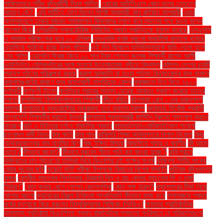
পাকিস্তানে শহীদ বুদ্ধিজীবী দিবস পালিত
এবারের আইপিএলে কোন দলের নেতৃত্বে
আছেন কে?.
এবি পার্টিতে যোগ দিলেন বিশিষ্ট ব্যবসায়ী আবু রাইয়ান আশয়ারী
এয়ার
অ্যাম্বুলেন্সে ঢাকার হজরত শাহজালাল বিমানবন্দর ত্যাগ করে লন্ডনের পথে রওনা হলেন
খালেদা জিয়া
এশিয়াটিক ল্যাবরেটরিজ লিমিটেড প্রথম প্রান্তিকে মুনাফা করেছে
এসএসসি
ও সমমান পরীক্ষা শুরু হবে ১০ এপ্রিল
এসএসসি ফরম পূরণের সময়সীমা বাড়ানো হয়েছে
এ্যানিকে পাঠানো হচ্ছে বিশ্ব সাঁতারে
ওই দিন বিকেলে অলিউল্লাহকে বাড়ি থেকে তুলে
নেয় পুলিশ
ওয়ালটন ফ্রিজ কিনে ২০ লাখ টাকা পেলেন কলেজ শিক্ষার্থী রাশেদ আলী
ওয়াশিংটনে হেলিকপ্টারের সঙ্গে সংঘর্ষে উড়োজাহাজ নদীতে বিধ্বস্ত
কমিশন দেশের চারটি
প্রদেশ গঠনের পরিকল্পনা করছে
কয়লা আমদানি না হওয়া পর্যন্ত বিদ্যুৎকেন্দ্র বন্ধ থাকবে
কয়লাসঙ্কটের কারণে বন্ধ মহেশখালী তাপবিদ্যুৎ কেন্দ্র
করমজলে তিন দিনে ৭৫০০
দর্শনার্থী
কর্ণফুলী টানেল
কলসিন্দুর গ্রামের অদম্য মেয়েরা আবারও প্রমাণ করেছে তাদের
দক্ষতা
কলাম্বিয়া বিশ্ববিদ্যালয়ের শিক্ষার্থী
কাঁচা মরিচে
কানপাকা রোগ - এক গুরুত্বপুর্ণ
সমস্যা
কানাডাকে যুক্তরাষ্ট্রের অঙ্গরাজ্য হতে বললেন ট্রাম্প
কানাডায় নিখোঁজ প্রবাসী
বাংলাদেশি শিক্ষার্থীর মরদেহ উদ্ধার
কানাডার প্রধানমন্ত্রী জাস্টিন ট্রুডো পদত্যাগ করতে
যাচ্ছেন
কান্ট ও হিউমের দর্শনে গাজালির প্রভাব
কাভার্ডভ্যান-মোটরসাইকেল সংঘর্ষে
ছাত্রদল কর্মী নিহত
কার ক্ষতি
কার লাভ
কারিগরি শিক্ষা অধিদপ্তরে বিশাল নিয়োগ
কিছু
অধিনায়কত্বের নাম অনুমিত ছিল
কিছু ইঙ্গিত মিলছে
কিডনিতে পাথর ও করণীয়
কী আছে
তাতে?
কীভাবে খাবেন?
কীভাবে বুঝবেন শীতে পানি কম খাওয়া হচ্ছে?
কুড়িগ্রামে
দরিদ্রদের চাল বিতরণের তালিকা নিয়ে বিএনপির দুই পক্ষের সংঘর্ষ
কুমিল্লা সিটির সাবেক
মেয়র সূচনার জমি
কুয়েটে ভর্তি পরীক্ষা উপলক্ষে বিমানের বিশেষ ফ্লাইট
কৃত্রিম বুদ্ধিমত্তা
কৃষক
কেন্দ্রীয় ব্যাংকের নির্দেশনায় ট্রেজারি বিল ও বন্ড কেনায় ব্যাংকের ফি ও চার্জ
নির্ধারণ"
কোন কথায় রেগে গেলেন জেলেনস্কি
কোন পক্ষ হারল?
ক্যানসারের টিকা নিয়ে
আশার আলো
ক্যান্সারের বিকল্প চিকিৎসা পদ্ধতিগুলি কীভাবে কাজ করে
ক্লাসরুমে প্রথম
বর্ষের ছাত্রকে বিয়ে করলেন বিশ্ববিদ্যালয় শিক্ষিকা (ভিডিও)
ক্ষমতার প্রাতিষ্ঠানিক
ভারসাম্য প্রতিষ্ঠায় বিএনপিসহ প্রধান রাজনৈতিক দলগুলো সংবিধানে যে পরিবর্তনগুলো