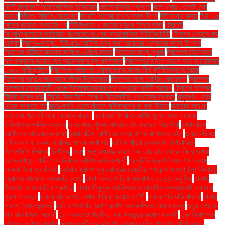
টেস্ট ক্রিকেটে আন্তর্জাতিক অভিষেক
জেলেনস্কির প্রশংসা
ঝাল খাবার খেলেই মেদ
কমবে
টঙ্গীতে বিজিবি মোতায়েন
টমেটো সতেজ রাখার সহজ টিপস
টাইফয়েড জ্বর:
টানা ১৫
মাসের ভয়াবহ সংঘর্ষের পর
টিউলিপসহ ৭ জনের ব্যাংক হিসাব তলব
টেকসই
বিশ্ববিদ্যালয়ের তালিকায় বাংলাদেশের সেরা ড্যাফোডিল ইউনিভার্সিটি
টেসলার শেয়ারে বড়
ধাক্কা
ট্রাম্প–মাস্ক: ‘ইউএসএআইডি বন্ধ করা আমাদের শত্রুদের জন্য উপহার
ট্রাম্পের ঘাঁটিতে জনমত জরিপে এগিয়ে কমলা
ট্রাম্পের জন্য সুখবর
ট্রাম্পের নির্দেশনায়
গত শুক্রবার ভয়েস অব আমেরিকার মূল প্রতিষ্ঠান
ট্রাম্পের নির্দেশে ভয়েস অব আমেরিকার
১৩০০ কর্মী ছুটিতে
ট্রাম্পের পরিকল্পনা মোকাবেলায় আরব শীর্ষ কূটনীতিকদের বৈঠক
ট্রাম্পের ভাষণে কংগ্রেসে তীব্র উত্তেজনা
ট্রাম্পের সঙ্গে মোদির ফোনালাপ
ট্রাম্পের
স্বাক্ষরে সেনাবাহিনী থেকে ট্রান্সজেন্ডারদের বাদ দেওয়ার নির্বাহী আদেশ
ট্রেনের অগ্রিম
টিকিট বিক্রি শুরু
ট্রেন্ডি ডিজাইনে 'সারা'র শীতকালীন পোশাকের সংগ্রহ
ঠাকুরগাঁও শহর
থেকে অপহৃত হন
ঠান্ডা-কাশি থেকে বাঁচতে বাইকারদের যা করা উচিত
ডলারের দাম না
বাড়লেও প্রবাসী আয় যেভাবে বাড়ছে
ডলারের বিপরীতে রুপির মূল্য নেমে এসেছে
ইতিহাসের সর্বনিম্ন স্তরে
ডাইনোসর পুনরুদ্ধারের চেষ্টা করছেন বিজ্ঞানীরা
ডায়াবেটিস
রোগীদের আতঙ্কের কারণ
ডায়াবেটিস রোগীদের জন্য উপকারী সজনে ডাঁটা
ডায়াবেটিসের
৪টি লক্ষণ যা কেবল নারীদের মধ্যে দেখা যায়
ডালিম খাওয়ার অসংখ্য উপকারিতা
ডিএসসিসি নির্বাচন
ডিপসিক
ডেঙ্গু
ডেঙ্গু হওয়ার কারণ এবং তার হাত থেকে বাঁচার উপায়
ডেভেলপমেন্ট পার্টি পেল নির্বাচন কমিশনের নিবন্ধন"
ডেসটিনি-ইভ্যালি সহ এমএলএম
ব্যবসা নিয়ে সতর্কবার্তা
ডোনাল্ড ট্রাম্প যুক্তরাষ্ট্রের কেন্দ্রীয় গোয়েন্দা সংস্থা (এফবিআই)
ড্রোনের মাধ্যমে নজরদারি চলছে
ঢাকা আন্তর্জাতিক ম্যারাথন-২০২৫ অনুষ্ঠিত
ঢাকায়
ছিনতাই ও ডাকাতির প্রবণতা
ঢাকায় নিযুক্ত জাতিসংঘের আবাসিক সমন্বয়কারী গোয়েন
লুইস বলেছেন
ঢাকায় হাঁটার গতি এখন গাড়ির চেয়েও বেশি''
ঢাকার পাইকারি বাজার'
ঢাকার
বাতাস ‘অস্বাস্থ্যকর’
ঢাবি উপাচার্যের দুঃখ প্রকাশ অনাকাঙ্ক্ষিত ঘটনার জন্য
তবুও শ্রোতা
হীন বাংলাদেশ বেতার”
তবে আমরাও পরাজিত হব: মাহমুদুর রহমান মান্না"
তরুণ ট্রাম্পের
চরিত্রে দুর্দান্ত স্ট্যান
তরুণ-তরুণীদের অঙ্গ-প্রত্যঙ্গের ক্ষতির প্রবণতা বৃদ্ধি করছে