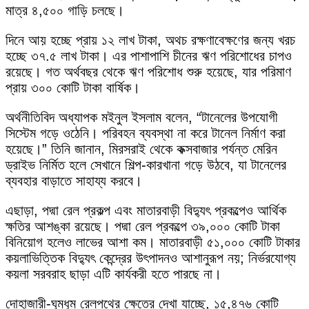
মাত্র ৪,৫০০ গাড়ি চলছে।
দিনে আয় হচ্ছে প্রায় ১২ লাখ টাকা, অথচ রক্ষণাবেক্ষণের জন্য খরচ
হচ্ছে ৩৭.৫ লাখ টাকা। এর পাশাপাশি চীনের ঋণ পরিশোধের চাপও
রয়েছে। গত অর্থবছর থেকে ঋণ পরিশোধ শুরু হয়েছে, যার পরিমাণ
প্রায় ৩০০ কোটি টাকা বার্ষিক।
অর্থনীতিবিদ অধ্যাপক মইনুল ইসলাম বলেন, “টানেলের উপযোগী
সিস্টেম গড়ে ওঠেনি। পরিবহন ব্যবস্থা না করে টানেল নির্মাণ করা
হয়েছে।” তিনি জানান, মিরসরাই থেকে কক্সবাজার পর্যন্ত মেরিন
ড্রাইভ নির্মিত হলে সেখানে শিল্প-কারখানা গড়ে উঠবে, যা টানেলের
ব্যবহার বাড়াতে সাহায্য করবে।
এছাড়া, পদ্মা রেল প্রকল্প এবং মাতারবাড়ী বিদ্যুৎ প্রকল্পেও আর্থিক
ক্ষতির আশঙ্কা রয়েছে। পদ্মা রেল প্রকল্পে ৩৯,০০০ কোটি টাকা
বিনিয়োগ হলেও লাভের আশা কম। মাতারবাড়ী ৫১,০০০ কোটি টাকার
কয়লাভিত্তিক বিদ্যুৎ কেন্দ্রের উৎপাদনও আশানুরূপ নয়; নির্ভরযোগ্য
কয়লা সরবরাহ ছাড়া এটি কার্যকরী হতে পারছে না।
দোহাজারী-ঘুমধুম রেলপথের ক্ষেত্রে দেখা যাচ্ছে, ১৫,৪৭৬ কোটি