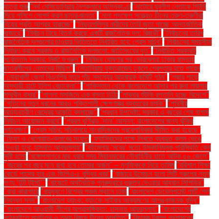
যাত্রা শুরু
"নর্থ মেসিডোনিয়ার নৈশক্লাবে অগ্নিকাণ্ড
"নাটোরে যুবলীগ নেতাকে পিটুনি
দিয়ে পুলিশে সোপর্দ করল ছাত্র-জনতা"
"নানা পদক্ষেপ সত্ত্বেও চীনের তরুণ-তরুণীরা
বিয়ের প্রতি আগ্রহ হারাচ্ছে"
"নিভৃতপল্লির নারীদের তৈরি জুতা পাচ্ছে আন্তর্জাতিক
বাজারে"
"নির্বাচন নিয়ে বিতর্ক করছে একটি রাজনৈতিক দল: রিজভী"
"নির্বাচনের তারিখ
রাজনৈতিক দলগুলোর চাওয়ার ভিত্তিতে নির্ধারিত হবে: প্রেস সচিব"
"নির্বাচনের সময়সীমা
নির্ধারণ করবে সরকার ও রাজনৈতিক দলগুলো: জাতিসংঘের দূত"
"নির্বাচিত সরকারই
সর্বোত্তম সরকার: মির্জা ফখরুল"
"নিষিদ্ধ ঘোষণার পর ভোরবেলায় ঢাকার রাস্তায়
ছাত্রলীগের নেতাদের মিছিল"
"নেতানিয়াহু যুক্তরাজ্যে ঢুকলে গ্রেপ্তার হতে পারেন
"নোয়াখালী জেলা বিএনপির নতুন পাঁচ সদস্যের আহ্বায়ক কমিটি গঠন"
"পদ্মার পাড়ে
অস্থায়ী হাটে ইলিশ বেচাকেনা"''
"পাকিস্তান থেকে বাংলাদেশে আসার পর রুনা লায়লার
সম্মুখীন বাধার"
"পাগলা মসজিদে এক বস্তা চিঠি:
"পাবনার শুঁটকি রপ্তানি হচ্ছে বিদেশে"
"পুতিনের নতুন ধরনের আরও শক্তিশালী ক্ষেপণাস্ত্র ব্যবহারের হুমকি"
"পৃথিবীর
অভ্যন্তরীণ কেন্দ্রের আকৃতি বদলাচ্ছে"
"প্রধান উপদেষ্টা: সরকার এ বছরের শেষ নাগাদ
নির্বাচন আয়োজন করবে"
"প্রবল ঘূর্ণিঝড় 'দানা' আসন্ন: বাংলাদেশের জন্য ঝুঁকির
পর্যবেক্ষণ"
"প্রেস সচিব: সচিবালয়ে সাংবাদিকদের প্রবেশাধিকার সীমিত করা হয়েছে"
"ফিফা ও খেলোয়াড়-ক্লাবের সংঘাত
"ফ্যাসিবাদের পক্ষে লিখতে ব্যবহৃত কলম ভেঙে
দেওয়া হবে: হাসনাত আবদুল্লাহ"
"বইমেলায় ‘মবের’ মতো উসকানিমূলক পরিস্থিতি কেন
সৃষ্টি হলো
"বঙ্গোপসাগরে মাছ ধরার সময় মিয়ানমারের নৌবাহিনীর হাতে আটক ৫৬ জেলে"
"বছরের পর বছর মনে রাখা হবে তোমার অর্জন" – মুশফিককে নিয়ে তামিম
"বরিশাল শিক্ষা
বোর্ডে পাসের হার এবং জিপিএ-৫ বৃদ্ধির খবর"
"বাজারে উন্মোচন হলো সিটি গ্রুপের নতুন
পণ্য ‘টুটি টুইস্ট’"
"বাজেটে অর্থনৈতিক পুনরুদ্ধারে গুরুত্ব দেওয়ার আহ্বান সিপিডির"
"বাবা কারাগারে
"বায়ুদূষণে বিশ্বের পঞ্চম স্থানে ঢাকা
"বাংলাদেশ ডেভেলপমেন্ট পার্টি পেল
নিবন্ধন সনদ"
"বাংলাদেশ ব্যাংক: ব্যাংকে সাইবার আক্রমণের আশঙ্কাজনক বৃদ্ধি"
"বাংলাদেশে আওয়ামী লীগের অপ্রাসঙ্গিকতা: হাসনাত আবদুল্লাহ"
"বাংলাদেশের
পাঠ্যবইতে মানচিত্র ও তথ্য বিষয়ে চীনের আপত্তি"
"বিচারক ট্রাম্প প্রশাসনের