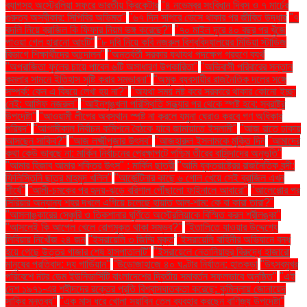
ব্যাগসহ অস্ট্রেলিয়া সফরে ভারতীয় ক্রিকেটার
"৪ নভেম্বর সংবিধান দিবস ও ৭ মার্চের
গুরুত্ব অস্বীকার: সিপিবির অভিমত"
"৬৭ দিন সাগরে ভেসে থাকার পর জীবিত উদ্ধার
"৭
বদলি নিয়ে ব্রাজিল কি ফিফার নিয়ম ভঙ্গ করেছে?"
"৭০ মাইল দূরে ৪০ বছর পর খুঁজে
পাওয়া গেল হারানো আংটি"
"৮ দবি নিয়ে কবি নজরুল বিশ্ববিদ্যালয়ের মিডিয়া স্টাডিজ
বিভাগে শিক্ষার্থীদের আন্দোলন"
"অন্তর্বর্তী সরকার যথাযথ পদক্ষেপ গ্রহণে ব্যর্থ
"অপরাজিতা ফুলের চায়ে পাবেন ৬টি অসাধারণ উপকারিতা"
"অভিবাসী পরিবারের সন্তান
কমলার সামনে ইতিহাস সৃষ্টি করার সম্ভাবনা"
"অমুক ব্যবসায়ীর রাজনৈতিক দলের সঙ্গে
সম্পর্ক: কেন এ বিষয়ে লেখা হয় না?"
"অযথা সময় নষ্ট করে সরকারে থাকার কোনো ইচ্ছা
নেই: আসিফ নজরুল"
"আইনশৃঙ্খলা পরিস্থিতি সন্ধ্যার পর থেকে স্পষ্ট হবে: স্বরাষ্ট্র
উপদেষ্টা"
"আওয়ামী লীগের অবস্থান স্পষ্ট না করলে যমুনা ঘেরাও করবে গণ অধিকার
পরিষদ"
"আগামীকাল নির্বাচন কমিশনে বৈঠকে যাবে জামায়াতে ইসলামী"
"আজ রাতে ঢাকায়
আসছেন সাকিব?"
"আজ লক্ষ্মীপূজার উৎসব"
"আজহারুল ইসলামকে মুক্তি দিন
"আমাদের
কথা কেউ ভাবছে না: মার্কিন নির্বাচনের প্রেক্ষাপটে পশ্চিম তীরের বাসিন্দাদের অনুভূতি"
"আমার হিজাব আমার শক্তির উৎস" : মার্কিন ছাত্রী
"আমি যুক্তরাষ্ট্রের রাজনৈতিক বন্দী:
ফিলিস্তিনি ছাত্র মাহমুদ খলিল"
"আর্জেন্টিনার কাছে ৬ গোল খেয়ে সেই ব্রাজিল এখন
শীর্ষে"
"আলী-চমকের পর হৃদয়-ঝড়ে বরিশাল পৌঁছালো ফাইনালে আবারো"
"আলেপ্পোর পর
সিরিয়ার অন্যান্য শহর দখলে এগিয়ে চলেছে হায়াত আল-শাম: কে বা কারা তারা?"
"আসলাঙ্কারের সেঞ্চুরি ও তিকশানার ঘূর্ণিতে অস্ট্রেলিয়াকে বিস্মিত করল শ্রীলঙ্কা"
"আসলেই কি আপেল খেলে রোগমুক্ত থাকা সম্ভব?"
"ইতালিতে যাওয়ার উদ্দেশ্যে
লিবিয়ায় নিখোঁজ ২৪ জন
"ইসরায়েলি ৩ জিম্মি মুক্ত
"ইসরায়েলি বাহিনীর অভিযানে বন্ধ
হয়ে গেছে উত্তর গাজার শেষ হাসপাতালটি"
"ইসরায়েলে নেতানিয়াহুর বিরুদ্ধে হাজারো
মানুষের প্রতিবাদ: দ্য গার্ডিয়ান"
"উড়োজাহাজে ৪০ ঘণ্টার নির্যাতন: হাতকড়া
"উৎসবমুখর
পরিবেশে নটর ডেম ইউনিভার্সিটি বাংলাদেশের দ্বিতীয় সমাবর্তন সফলভাবে অনুষ্ঠিত"
"এই
দেশ ১৯৭১-এর শহীদদের রক্তের প্রতি বিশ্বাসঘাতকতা করেছে: কুমিল্লায় জোনায়েদ
সাকির মন্তব্য"
"এক মাস ধরে খোলা সয়াবিন তেল ব্যবহার করছেন বাণিজ্য উপদেষ্টা"