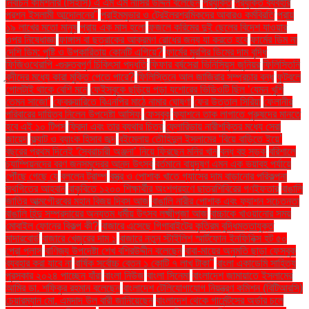
নির্বাচন কমিশনার (সিইসি) এ এম এম নাসির উদ্দিন বলেছেন
প্রযুক্তি
প্রযুক্তি ব্যবহার
প্রশ্ন ইসলামী আন্দোলনের"
প্রাইমমুভার ও ট্রেইলরশ্রমিকদের আবারও কর্মবিরতি
প্রায়
১৯ লাখের মতো মানুষ
প্রায় এক মাস হলো
ফজলে করিমের দুই ছেলের বিদেশ যাওয়ার
ওপর নিষেধাজ্ঞা
ফাঙ্গাস বা ছত্রাকের আক্রমণ রোধের জন্য যা করতে হবে
ফার্মের ডিম না
দেশি ডিম: পুষ্টি ও উপকারিতায় কোনটি এগিয়ে?
ফার্মের মুরগির ডিমের দাম বৃদ্ধি
ফিজিওথেরাপি -গুরুত্বপূর্ণ চিকিৎসা পদ্ধতি
ফিফার বর্ষসেরা ভিনিসিয়ুস জুনিয়র
ফিলিস্তিনি
বন্দীদের মধ্যে কারা মুক্তি পেতে পারে?
ফিলিস্তিনে আল জাজিরার সম্প্রচার বন্ধ
ফুটবলে
গোলটাই থাকে বেশি মনে
ফেইসবুকে ছড়িয়ে পড়া যশোরের ভিডিওটি ছিল ‘যেমন খুশি
তেমন সাজো’
ফেব্রুয়ারিতে বিএনপির মাঠে নামার ঘোষণা
ফের উত্তাল সিরিয়া
ফেলানীর
পরিবারের দায়িত্ব নিলেন উপদেষ্টা আসিফ
ফেসবুক
ফ্যাশনে তাক লাগাতে পুরুষদের মানতে
হবে এই ১০ টিপস
ফ্রিদা এবং তার ব্যথার চিত্র
ফ্লোরিডায় নারীশক্তির মধ্যে সেরা
জায়েদ
ফ্ল্যাট ও ব্যাংক হিসাব জব্দ
বইমেলায় তৌহিদুল ইসলামের ‘বিয়ে বাড়িতে ইয়ে’
বছরের প্রথম দিনেই ‘স্বৈরাচারী অঞ্জনা’ নিয়ে ফিরছেন মনির খান
বন্ধ বহু সড়ক
বরিশালে
চ্যাম্পিয়নদের বরণ জনসমুদ্রের আনন্দ উৎসব
বর্তমানে বায়ুদূষণ এমন এক ভয়াবহ পর্যায়ে
পৌঁছে গেছে যে
বললেন ট্রাম্প
বস্ত্র ও পোশাক খাতে গ্যাসের দাম বাড়ানোর পরিকল্পনা
স্থগিতের আহ্বান
বাকৃবিতে ১২০০ শিক্ষার্থীর অংশগ্রহণে ছাত্রশিবিরের গণইফতার
বাঙালি
জাতির আত্মগৌরবের মহান বিজয় দিবস আজ
বাঙালি নারীর পোশাক এবং ফ্যাশন সচেতনতা
বাঙালি হিন্দু সম্প্রদায়ের অন্যতম ধর্মীয় উৎসব লক্ষ্মীপূজা আজ
বাচ্চাকে খাওয়ানোর সময়
মোবাইল ফোনের বিকল্প কী?
বাজারে এসেছে গিগাবাইটের কৃত্রিম বুদ্ধিমত্তাযুক্ত
মাদারবোর্ড
বাজারে খেজুরের দাম ১
বাজারে নতুন স্টাইলিশ স্মার্টফোন ইনফিনিক্স হট ৫০
প্রো প্লাস
বাণিজ্য উপদেষ্টা শেখ বশিরউদ্দীন বলেছেন
বাবা-মায়ের অনুমতি ছাড়া ফেসবুক
ব্যবহার করা যাবে না
বার্ষিক সর্বোচ্চ বেতন ১ কোটি ৭ লাখ টাকা"
বাংলা একাডেমি সাহিত্য
পুরস্কার ২০২৪ পাচ্ছেন যাঁরা
বাংলা নিউজ
বাংলা সিনেমা
বাংলাদেশ জামায়াতে ইসলামের
আমির ডা. শফিকুর রহমান বলেছেন
বাংলাদেশ টেলিযোগাযোগ নিয়ন্ত্রণ কমিশন (বিটিআরসি)
চেয়ারম্যান মো. এমদাদ উল বারী জানিয়েছেন
বাংলাদেশ থেকে গার্মেন্টসের অর্ডার চলে