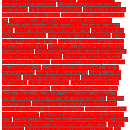
গণবরখাস্তের নির্দেশনা আটকে দিলেন"
"বিটিআরসি স্টারলিংক নিয়ে কাজ করছে: ইলন
মাস্কের উদ্যোগ"
"বিদেশ ভ্রমণে দেশি পর্যটকদের কমতি
"বিপিএলে ক্রিকেট ও সিনেমার
'বিস্ফোরণ' উপভোগ করছেন শাকিব খান"
"বিভিন্ন স্থানে খাবারের দোকান খোলা রাখতে
বাধা
"বিশ্বের সংঘাতজনিত ক্ষুধায় প্রতিদিন ২১ হাজার মানুষের মৃত্যু: অক্সফাম"
"বেক্সিমকোর শ্রমিক-কর্মচারীদের পাওনা পরিশোধে ৫২৫ কোটি টাকা ঋণ প্রদান করবে
সরকার"
"বোমা ফাটিয়ে ও গুলি চালিয়ে সোনার দোকানে ডাকাতি
"ব্যবসায়ীকে কোপানোর
ঘটনায় ছাত্রদল নেতা গ্রেপ্তার
"ভাঙা হাড় জোড়া লাগতে কেন সময় লাগে?"
"ভারতকে
পরাজিত করে সেমিফাইনালে বাংলাদেশ"
"ভালোবাসা দিবসে ‘তামাশা’ পোস্ট নিয়ে ব্যাখ্যা
দিলেন উপদেষ্টা ফরিদা আখতার"
"ভিনিসিয়ুসকে সৌদি ক্লাবে যাওয়া থেকে বিরত রাখতে
রিয়ালের নতুন কৌশল"
"মতলব উত্তরে ছাত্রদল নেত্রীর বাড়িতে অগ্নিসংযোগের ঘটনা"
"মন্ত্রীর বাড়ির সামনে বৃষ্টিতে দাঁড়িয়ে ছিলাম
"ময়নামতি ওয়ার সিমেট্রিতে একটি জাপানি
সৈনিকের দেহাবশেষ পাওয়া যায়নি"
"ময়মনসিংহে আজহারীর মাহফিলে মুঠোফোন হারানোর
ঘটনায় থানায় ২০০টি জিডি"
"মামুনুল হক: সচিবালয়ে আগুন ও টঙ্গী হত্যাকাণ্ড একে
অপরের সাথে সম্পর্কিত
"মিরপুরে চাঁদা না পেয়ে মার্কেট ভাঙচুর
"মিরপুরে সাকিবের খেলা
বন্ধে বিক্ষোভ
"মির্জা ফখরুল আগামীকাল লন্ডন যাচ্ছেন"
"মেসি-সুয়ারেজ জুটি: কি এটি
সর্বকালের সেরা?"
"যদি এই সরকার পরাজিত হয়
"যুক্তরাজ্য রাশিয়াকে সহায়তা করা
ব্যক্তিদের প্রবেশ নিষিদ্ধ করছে"
"যুক্তরাষ্ট্র অবৈধ বাংলাদেশিদের ফেরত পাঠাবে"
"যুক্তরাষ্ট্র থেকে সামরিক বিমানে দেশে ফিরলেন নথিপত্রহীন ভারতীয় অভিবাসীরা"
"রাজনৈতিক দলের কাছ থেকে নাম চেয়েছে ইসি গঠনের অনুসন্ধান কমিটি"
"রাজনৈতিক
বক্তব্য এড়াতে চাই
"রাশিফল ২০২৪: এই বছরে আপনার জীবন কেমন হতে পারে"
"রাশেদ খান মেনন ও তাঁর স্ত্রীর বিদেশে যাত্রায় নিষেধাজ্ঞা"
"রাহুলের তুলনায় বড় ব্যবধানে
ওয়েনাডে জয়ী প্রিয়াঙ্কা"
"রিজভী: ভারত বাংলাদেশের সার্বভৌমত্বে সরাসরি হস্তক্ষেপ
করছে"
"রূপগঞ্জে ডাকাতদের হামলায় ঢাকা বিশ্ববিদ্যালয়ের ছাত্রের চোখে গুরুতর আঘাত"
"রেকর্ড মুনাফা ও লভ্যাংশ: শেয়ারধারীদের জন্য ৯৭৫ কোটি টাকার ঘোষণা"
"রেস্তোরাঁয়
ভ্যাট বাড়ছে না
"রৌমারীতে কৃষক সমাবেশে হামলার নিন্দা জানালো গণতন্ত্র মঞ্চ"
"লাঠি