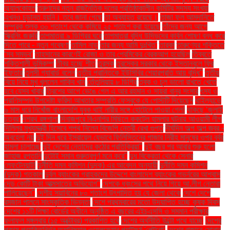
অ্যালকোহল
তরুণদের নতুন রাজনৈতিক দলের প্রতিষ্ঠাকালীন কমিটির সদস্য সংখ্যা
এখনও চূড়ান্ত হয়নি। তবে জানা গেছে
তা অব্যাহত রয়েছে।
তাজা ফল আমদানিতে
সম্পূরক শুল্ক ৩০ শতাংশ থেকে কমিয়ে ২৫ শতাংশ করা হয়েছে
তাঁদের জন্য আগে
স্ক্রিনিং জরুরি
তাপমাত্রা ৯ ডিগ্রির ঘরে
তাপমাত্রা বৃদ্ধি উদ্ভিদের কার্বন শোষণ বন্ধ করে
দিতে পারে - নতুন গবেষণা
তামিল নাড়ু
তার জন্য আমি দুঃখিত'
তারকা
তারুণ্যের শক্তিতে
‘সব সম্ভব’
তাহসানের কারণেই রোজা ও তার প্রেমিকের ব্রেকআপ হয়েছিল
তিব্বতে
শক্তিশালী ভূমিকম্প
তীব্র হচ্ছে শীত
তুরস্ক
তুরস্কের সরকার থেকে ইস্তানবুলে ফ্রি
ইফতার
তুলসী গ্যাবার্ড বলেন
তৃতীয় প্রান্তিকে ইউসিবির শেয়ারপ্রতি আয় বৃদ্ধি"
তৃতীয়
বিয়ে নিয়ে মুখ খুললেন শাকিব খান
তেঁতুলিয়ায় ৮ ডিগ্রি
ত্বক ও চুল ভালো রাখতে খেতে
হবে যেসব খাবার
ত্রিশের আগে ভেঙে গেল এ আর রহমান ও সায়রা বানুর সংসার
ৎস্য ও
প্রাণিসম্পদ উপদেষ্টা ফরিদা আখতার সম্প্রতি ফেসবুকে যে পোস্টটি দিয়েছেন
থাইল্যান্ডে
৬ মাস ধরে নিখোঁজ বাংলাদেশি যুবক থাই নারীর সঙ্গে হোটেলে পাওয়া গেল!
থাকছে ‘জুলাই
চত্বর’
দশরথ রঙ্গশালা
দিনাজপুরে বিএনপির মিছিলে ককটেল হামলার ঘটনায় আওয়ামী লীগ
দিল্লির মুখ্যমন্ত্রী হিসেবে শপথ নিলেন বিজেপি নেত্রী রেখা গুপ্ত
দীর্ঘদিন অল্প অল্প জ্বর -
অবহেলা নয়
দুই দিন ধরে ইসরায়েল যেভাবে ফিলিস্তিনের গাজার নিরীহ মানুষের ওপর বর্বর
হামলা চালাচ্ছে
দুই দেশের নেতাদের কঠোর প্রতিক্রিয়া"
দুই বছর পর আবার শুরু হলো
জাহাজ রপ্তানি
দুটোই সমান গুরুত্বপূর্ণ মনে করে"
দুধ বিক্রেতা থেকে সেনার
লেফটেন্যান্ট!
দুর্নীতি দমন কমিশন (দুদক) এর আবেদন অনুযায়ী
দুর্নীতি দমন কমিশন
(দুদক) গতকাল
দুর্বল ব্যাংকের গ্রাহকদের উদ্দেশে বাংলাদেশ ব্যাংকের গভর্নরের আশ্বাস
দেড় কোটি টাকা আত্মসাতের অভিযোগ"
দেশকে ধ্বংসের পথে নিয়ে গিয়ে আ.লীগ নেতারা
পালিয়েছেন"
দেশীয় সয়াবিনের ৮০ শতাংশ উৎপাদিত হয় যে জেলা থেকে
দেশে দেশে
রমজান পালনে সাংস্কৃতিক ভিন্নতা
দেশে প্রথমবারের মতো উদযাপিত হচ্ছে কৃষক দিবস
দেশের ১১টি শিক্ষা বোর্ডের অধীনে অনুষ্ঠিত এ বছরের এইচএসসি ও সমমান পরীক্ষার
ফলাফল মঙ্গলবার (১৫ অক্টোবর) প্রকাশিত হবে
দেশের অর্থনীতি উল্টো পথে যাচ্ছে
দেশের
প্রথম প্রযুক্তিনির্ভর অ্যানিম্যাল ওয়েলফেয়ার প্ল্যাটফর্ম 'পেটগো'
দেশের বাজারে সোনার