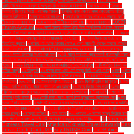
কারা এবং ট্রাম্প কেন গোষ্ঠীটির বিরুদ্ধে বড় হামলা শুরু করলেন?"
"হোটেল ইন্টার
কন্টিনেন্টালের সামনে জুলাই অভ্যুত্থানে আহতদের বিক্ষোভ
“আমি ডিভোর্সি
“জ্যোতি
আমার কুমিল্লার মেয়ে”: আসিফ আকবর
“টিসিবির পণ্য কেনার সময় ক্রেতাদের পাঁচটি
প্রধান অভিযোগ”
“ডেঙ্গুতে ৭ জনের মৃত্যু
“দুবাই থেকে অবৈধ পথে ৩২ হাজার কোটি
টাকার সোনা প্রবাহিত”
“বর্ষে ২০০ কোটি টাকার বেশি বরাদ্দ
১ জন গ্রেপ্তার"
1000$
Trump Account
১০৩ কোটি টাকার হেলিকপ্টার নিয়ে অনুশীলনে গেলেন নেইমার
১২০০ টাকা প্যাকেজে হেলথ চেকআপের সুযোগ ইনসাফ বারাকাহ হাসপাতালে
১৮ বছরের
দীর্ঘ ক্যারিয়ারের সমাপ্তি টানলেন মাহমুদউল্লাহ রিয়াদ
১৯ বিশ্ববিদ্যালয়ে গুচ্ছ ভর্তি
বিজ্ঞপ্তি প্রকাশ
২ মার্চের পর থেকে গাজায় কোনও খাদ্য সামগ্রী প্রবেশ করতে পারেনি
২০০৮ সালের কথা
২০১১ সালে সিরিয়ায় গৃহযুদ্ধ শুরু হওয়ার পর
২০২১ সালের জুনে
২০২২ সালে ডলারের সংকট শুরু হলে
২০২৪ সালে সবচেয়ে প্রভাবশালী বাংলাদেশি কারা?
২০২৪ সালের জুলাই থেকে ১৯ মার্চ পর্যন্ত প্রবাসী আয় মোট ২ হাজার ৭৪ কোটি ডলার
হয়েছে
২০২৬ বিশ্বকাপ আয়োজনের গুরুদায়িত্ব ট্রাম্পের কাঁধে
২৮টি গুলিতে নিহত হন
ইন্দিরা গান্ধী
২৯ জানুয়ারি
২৯ বস্তা টাকা এবং এক বস্তা চিঠি পাওয়া গেছে
৩ মার্চ
৩ মার্চে
খালেদা জিয়াকে খালাসের বিরুদ্ধে লিভ টু আপিলের শুনানি
৩০ মিনিটে নিয়ন্ত্রণে আসে"
৩০
সেপ্টেম্বর
৩০০ টাকা!
৩৩ হামলাকারীসহ নিহত ৫৮
৩৬৯ ফিলিস্তিনি কারামুক্ত"
৪ দিনে
৮০০ কোটি! কোথায় থামবে 'পুষ্পা ২' এর আয়?
৪১ বছরে বিচার শেষ হয়নি
৪৩তম
বিসিএস বাদ পড়াদের আবেদন পুনর্বিবেচনার সভা বৃহস্পতিবার
৫ টাকা বেশি
৫ শতাংশই
থাকবে পূর্বের মতো"
৫০০ কোটি টাকা দেবে: নতুন টাকা ছাপানোর প্রয়োজন নেই
৬ মার্চ
৬৭৫ টাকায় আমদানি
৭ আগস্ট ২০০৫: মেসির অভিষেকের দিন
৭ বছরের শিশুকে আইটি
কোম্পানিতে চাকরির প্রস্তাব
৭৩০ কোটি টাকার ‘প্রবাসী আয় নাটক’ কি কালোটাকা সাদা
করার জন্য?
৮ চক্রের জড়িত"
৮ জন আহত
৮.৬ শতাংশ ১৮ মাসের মধ্যে নির্বাচন চান
৮.৭ শতাংশ জনগণ আগামী দুই থেকে তিন বছরের মধ্যে নির্বাচন চান
AI
American
Express Travel Card
American Express Travel Rewards
Best
Travel Credit Card USA
Buy TRUMP Coin
CuteBabies