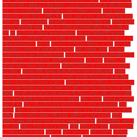
দাম প্রতি ভরি ২ হাজার ৬১৩ টাকা বাড়ছে। এর ফলে ভালো মানের এক ভরি সোনার দাম
হবে ১ লাখ ৫৩ হাজার টাকা
দেশের বিভিন্ন স্থানে ভূমিকম্প অনুভূত
দেশের সবচেয়ে
দারিদ্র্যপ্রবণ বিভাগ হিসেবে পরিচিত ছিল
দৈনিক রেকর্ড সংখ্যক বাংলাদেশিকে ভিসা দিচ্ছে
সৌদি আরব
দোকানের ভবিষ্যৎ
দৌলতদিয়ায় ৭৩ হাজার টাকায় বিক্রি হলো
দ্বিতীয় পুত্রের
মা হলেন অভিনেত্রী প্রসূন
দ্য ইউএস এজেন্সি ফর গ্লোবাল মিডিয়া (ইউএসএজিএম)
ধর্ষণ
ধান
ধান উপদেষ্টা শফিকুল আলম জানিয়েছেন
নটর ডেম ইউনিভার্সিটি বাংলাদেশ
(এনডিইউবি)-এর দ্বিতীয় সমাবর্তন অনুষ্ঠিত হয়েছে আজ
নতুন টাকায় আর থাকবে না শেখ
মুজিবুর রহমানের ছবি।
নতুন দল
নতুন দলে গণ অধিকার পরিষদের ২০ নেতা
নতুন দলের
আত্মপ্রকাশে নেতাদের বড় জমায়েত নিয়ে উদ্বেগ
নতুন প্যাকেজ ঘোষণা
নতুন বছরে
হোয়াটসঅ্যাপের নতুন ফিচারগুলির উপহার
নতুন বাণিজ্য যুদ্ধের মুখোমুখি যুক্তরাষ্ট্র ও চীন
নতুন রাজনৈতিক শক্তির উদ্ভব: রাজনীতিতে নানা গুঞ্জন
নতুন স্বপ্ন
নয়াদিল্লি শেখ
হাসিনার ভারতে থাকার মেয়াদ বাড়িয়েছে
নরসিংদীর চরাঞ্চলে দুই পক্ষের সংঘর্ষে গুলিবিদ্ধ
হয়ে নিহত ২
নাইকো দুর্নীতি মামলায় খালেদা জিয়া সহ সকল আসামির খালাস
নাগরিক
ঐক্যের সভাপতি মাহমুদুর রহমান মান্না সম্প্রতি আওয়ামী লীগকে ভোটে আনার বিষয়ে
চলমান আলোচনা নিয়ে মন্তব্য করেছেন।
নাজমুলের চোখ এখন বিপিএল থেকে সরে গেছে
নাটোরে আজ শুক্রবার দুপুরে জুমার নামাজ পড়ে বাড়ি ফেরার পথে যুবলীগের নেতা আবদুর
রাজ্জাক
নাফ নদী থেকে ধরা পড়া চার জেলেকে পাঁচ দিনেও ফেরত দেয়নি আরাকান আর্মি"
নায়ক মান্নার জীবনী নিয়ে সিনেমা বানানোর পরিকল্পনা
নাহিদ ইসলামে
নিকগঞ্জে এমআরআই
যন্ত্র দুটি বন্ধ
নিজে গাড়ি চালিয়ে মাকে হাসপাতালে নিয়ে গেলেন তারেক রহমান
নিজে
নাচলেন
নির্বাচন দেওয়ার আগে সংস্কার সম্পন্ন করতে হবে: ইসলামী আন্দোলনের নায়েবে
আমির"
নির্বাচন প্রসঙ্গে ধূম্রজাল সৃষ্টি করেছে 'সংক্ষিপ্ত' ও 'বৃহৎ সংস্কার'
নির্বাচন
বিলম্বিত করার চেষ্টা জনগণ সহ্য করবে না: নজরুল ইসলাম খান
নির্বাচন বিলম্বিত করার যে
চেষ্টা চলছে
নির্বাচনে বিলম্ব মানবে না বিএনপি
নির্বাহী
নিষিদ্ধ করল ইসিবি
নিষ্পত্তির জন্য
২০ হাজার মামলা অপেক্ষমাণ
নিহত ৫৯"
নিহত অন্তত ৩৬
নীলা ইসরাফিল
নেইমারের