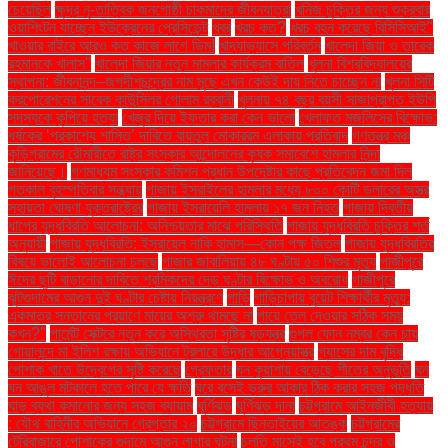
চেয়েছিল
ক্ষুদ্র নৃ-তাত্বিক জনগোষ্ঠী চাকমাদের জীবনযাত্রা
খনিজ চুক্তির জন্য শুক্রবার
ওয়াশিংটন যাচ্ছেন ইউক্রেনের প্রেসিডেন্ট
খবর
খরচ কত?
খরচ বহন করেছে বিসিসিআই"
খাওয়ার বাইরে আরও কত কাজে লাগে ডিম!
খাদ্যাভ্যাসে পরিবর্তন
খালেদা জিয়া ও তারেক
রহমানকে খালাস''
খালেদা জিয়ার নতুন মামলার কার্যক্রম বাতিল
খুলনা বিশ্ববিদ্যালয়ের
স্থাপনা: জীবনানন্দ–জগদীশচন্দ্রের নাম মুছে এখন কেউই দায় নিতে চাচ্ছেন না
খুলনা সিটি
করপোরেশনের সাবেক কাউন্সিলর গোলাম রব্বানী
খুলনায় ৭৪ বছর বয়সী সাজাপ্রাপ্ত ইউপি
সদস্যকে কুপিয়ে হত্যা
খেজুর দিয়ে ইফতার করা কেন ভালো
খেলাফত মজলিসের বিক্ষোভ:
ধর্ষকের ‘প্রকাশ্যে শাস্তি’ দাবিতে বায়তুল মোকাররম এলাকায় প্রতিবাদ
গণতন্ত্র মঞ্চ
কুড়িগ্রামের রৌমারীতে রাষ্ট্র সংস্কার আন্দোলনের কৃষক সমাবেশে হামলার নিন্দা
জানিয়েছে।
গণমাধ্যম সংস্কার কমিশন প্রধান উপদেষ্টার কাছে প্রতিবেদন জমা দিল
গতকাল বৃহস্পতিবার সন্ধ্যায়
গাজায় ইসরাইলের হামলার মধ্যে ৮০০ কোটি ডলারের অস্ত্র
সহায়তা ঘোষণা যুক্তরাষ্ট্রের
গাজায় ইসরায়েলি হামলায় ১৭ জন নিহত
গাজায় দ্বিতীয়
ধাপের যুদ্ধবিরতি আলোচনা: অনিশ্চয়তার মাঝে পরিস্থিতি
গাজায় যুদ্ধবিরতি চুক্তির শর্ত
অনুযায়ী
গাজায় যুদ্ধবিরতি: ইসরায়েল নাকি হামাস—কোন পক্ষ জিতল
গাজায় যুদ্ধবিরতির
বিষয়ে ভালোই আলোচনা চলছে
গাজার জাবালিয়ায় ৪৮ ঘণ্টায় ৫০ শিশুর মৃত্যু
গাজীপুরে
ঈদের ছুটি বাড়ানোর দাবিতে শ্রমিকদের দেড় ঘণ্টার বিক্ষোভ ও অবরোধ
গাজীপুরে
ঝুটগুদামের আগুন দুই ঘণ্টার চেষ্টায় নিয়ন্ত্রণে
গাড়ি
গাড়িচাপায় বুয়েট শিক্ষার্থীর মৃত্যু:
একমাত্র সন্তানের প্রয়াণে মায়ের অশ্রু থামছে না
গায়ে তেল দেওয়ার সঠিক সময়
কখন?"
গার্মেন্ট সেক্টরে নতুন করে অস্থিরতা সৃষ্টির ষড়যন্ত্র
গুগল ফোন নম্বর কেন চায়
গোয়ালন্দে মা ইলিশ রক্ষায় অভিযানে ট্রলারে উদ্ধার আগ্নেয়াস্ত্র
গ্যাসের দাম বৃদ্ধি
পোশাক খাতে উদ্বেগের সৃষ্টি করেছে
গ্রেফতার
ঘন কুয়াশায় বেড়েছে শীতের অনুভূতি
ঘন
ঘন আঙুল মটকালে হতে পারে যে ক্ষতি
ঘরে বসেই ভ্রুর আকার ঠিক করার সহজ পদ্ধতি
ঘাড় ব্যথা কমানোর জন্য সহজ ব্যায়াম
ঘূর্ণিঝড়
ঘূর্ণিঝড় দানা
চট্টগ্রামে আইনজীবী হত্যায়
: যৌথ বাহিনীর অভিযানে গ্রেপ্তার ২০
চট্টগ্রামে ছিনতাইয়ের আতঙ্ক
চট্টগ্রামের
টেরিবাজারে পোশাকের গুদামে আগুন লাগার ঘটনা
চলতি মাসেই হবে প্রথম চন্দ্র ও