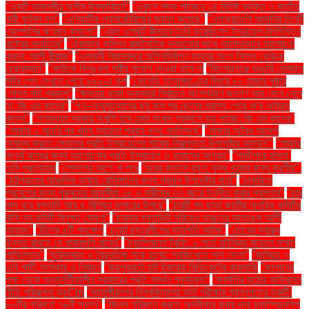
"একটি আমলকীর অসীম উপকারিতা!"
"একুশে পদক পাচ্ছেন ১৪ বিশিষ্ট ব্যক্তি ও জাতীয়
নারী ফুটবল দল"
"এশিয়াটিক ল্যাবরেটরিজের মুনাফা কমেছে"
"এসঅ্যান্ডপি আদানির তিনটি
কোম্পানির ঋণমান কমালো"
"এহুদ ওলমার্ট কীভাবে তৈরি করেছিলেন ইসরায়েল-ফিলিস্তিন
রাষ্ট্রের মানচিত্র"
"ঐকমত্য কমিশন রাজনৈতিক দলগুলোর সাথে আলাদাভাবে আলোচনা
করবে: আলী রীয়াজ"
"ওসমানী বিমানবন্দরে অগ্নিনির্বাপণ মহড়ায় অংশ নিলেন বেবিচক
চেয়ারম্যান"
"কাউকে বিশৃঙ্খলা সৃষ্টির সুযোগ দেওয়া যাবে না
"কিশোরগঞ্জে ভাঙারি দোকানে
মর্টার শেল দেখতে পেয়ে ৯৯৯-এ কল
"কেনেডি হত্যাকাণ্ডের বিষয়ে ৮০ হাজার পৃষ্ঠার
গোপন নথি প্রকাশ"
"ক্ষমতায় থাকা অবস্থায় নির্বাচনে অংশগ্রহণ জনগণ আর মেনে নেবে
না: জি এম কাদের"
"গণ–অভ্যুত্থানের ছয় মাস পর ছেলের মরদেহ পেয়ে মা'র অবিরত
কান্না"
"গণমাধ্যম সরকার অখুশি হবে এমন সংবাদ প্রকাশে ভয় পাচ্ছে: জি এম কাদের"
"গাজায় ২ মার্চের পর খাদ্য সহায়তা প্রবাহ বন্ধ: জাতিসংঘ"
"গাজায় অবৈধ আদেশ
অমান্য করতে সেনাদের প্রতি ইসরায়েলের সাবেক নিরাপত্তা উপদেষ্টার আহ্বান"'
"গাজার
সংঘর্ষ বন্ধের জন্য আলোচনার প্রতি ইসরায়েল ও হামাসের আগ্রহ"
"গাজীপুরে হামলা:
ওসি প্রত্যাহার
"গোসলের আগে না পরে
"ঘরের বাতাসে দূষণ: সুস্থ থাকার জন্য করণীয়".
"চট্টগ্রামের আঞ্চলিক ভাষায় রোহিঙ্গাদের জন্য প্রধান উপদেষ্টার বার্তা"
"চাকরিতে
প্রবেশের জন্য পুরুষদের বয়সসীমা ৩৫ ও নারীদের ৩৭ বছরে উন্নীত করার প্রস্তাব"
"চার
মাস ধরে রপ্তানি আয় ৪ বিলিয়ন ডলারের উপরে"
"চারটি পদ ছাড়া জাতীয় নাগরিক কমিটির
বাকি সব কমিটি বিলুপ্ত ঘোষণা"
"চারবার বসতভিটা সরিয়েও ভাঙনের আতঙ্কে আলী
আহমদ"
"চীনের ৫টি পদক্ষেপ
"চুয়েট ছাত্রলীগের সভাপতি আটক"
"চোখের স্বাস্থ্য
উন্নত রাখতে যে খাবারগুলি খাবেন"
"চ্যাম্পিয়নস ট্রফি: ২ শর্তে হাইব্রিড মডেলে সম্মত
পাকিস্তান"
"ছুরিকাঘাত ও বৈদ্যুতিক শকে হত্যা: সবজিখেতে লাশ ফেলা"
"জমিয়ত ও
এবি পার্টি: সংস্কার ও নির্বাচন
"জয়পুরহাটে হাট ইজারায় সিন্ডিকেটের কারসাজি
"জাপানের
পক্ষ থেকে অন্তর্বর্তীকালীন সরকারের প্রতি সমর্থন পুনর্ব্যক্ত"
"জার্মানির কঠোর অভিবাসন
নীতি পরিকল্পনা ব্যর্থ"m
"জাহাঙ্গীরনগর বিশ্ববিদ্যালয় ভর্তি পরীক্ষার প্রশ্নপত্রে ত্রুটি:
৮০টির পরিবর্তে ৭৮টি প্রশ্ন"
"জিনস পরিবর্তন করতে অস্বীকার করায় দাবা চ্যাম্পিয়নশিপ