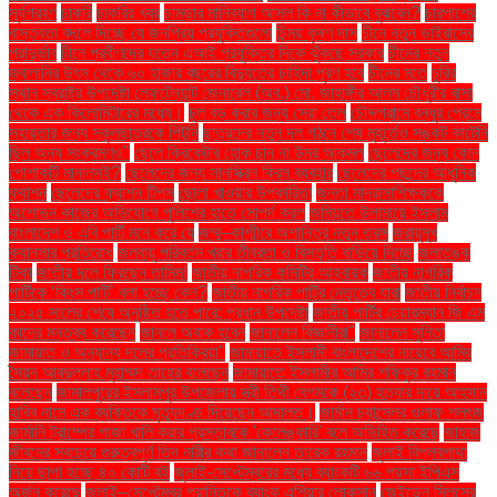
সূর্যগ্রহণ
চাকরি
চাকরির খবর
চামড়ার মানিব্যাগ আসল কি না কীভাবে বুঝবেন?
চারপাশের
বাস্তবতা বদলে দিচ্ছে যে জনপ্রিয় প্রযুক্তিগুলো
চিন্ময় কৃষ্ণ দাস
চীনে নতুন ভাইরাসের
প্রাদুর্ভাব
চীনে প্রবীণদের যত্নে এআই প্রযুক্তির দিকে ঝুঁকছে সরকার
চীনের নতুন
জ্বালানির উৎস থেকে ৬০ হাজার বছরের বিদ্যুতের চাহিদা পূরণ হবে
চীনের মতে
চুরির
স্থান স্বরাষ্ট্র উপদেষ্টা লেফটেন্যান্ট জেনারেল (অব.) মো. জাহাঙ্গীর আলম চৌধুরীর বাসা
থেকে এক কিলোমিটারের মধ্যে।
চুল বড় করার জন্য সেরা তেল
চৌদ্দগ্রামে বন্ধুর প্রেমে
সহায়তার জন্য স্কুলছাত্রকে পিটুনি
ছাত্রদের নতুন দল গঠনে শেষ মুহূর্তেও সঙ্কট কাটেনি
ছিল অন্য সংক্রমণও"
ছেলে ক্রিকেটার হোক চান না উমর আকমল
ছেলেদের জন্য কোন
পোশাকটি মানানসই?
ছেলেদের জন্য সানস্ক্রিন ক্রিম ব্যবহার
ছেলেদের পছন্দের আধুনিক
ফ্যাশন
ছেলেদের ফ্যাশন টিপস
ছোলা খাওয়ার উপকারিতা
জনতা মাদ্রাসাশিক্ষককে
অশোভন কাজের অভিযোগে পুলিশের হাতে সোপর্দ করল
জমিয়তে উলামায়ে ইসলাম
বাংলাদেশ ও এবি পার্টি মনে করে যে
জম্মু–কাশ্মীরে অশান্তির নতুন তরঙ্গ
জরায়ুমুখ
ক্যানসার প্রতিরোধ
জলবায়ু পরিবর্তন খরার তীব্রতা ও বিস্তৃতি বাড়িয়ে দিচ্ছে
জলাতঙ্ক
টিকা
জাতীয় দলে ফিরছেন তামিম!
জাতীয় নাগরিক কমিটির আহ্বায়ক
জাতীয় নাগরিক
পার্টিকে ‘কিংস পার্টি’ বলা হচ্ছে কেন?
জাতীয় নাগরিক পার্টির নেতৃত্বে যারা
জাতীয় নির্বাচন
২০২৫ সালের শেষে অনুষ্ঠিত হতে পারে: প্রধান উপদেষ্টা
জাতীয় পার্টির চেয়ারম্যান জি এম
কাদের মন্তব্য করেছেন
জানলে অবাক হবেন
জানালেন বিজ্ঞানীরা"
জানালেন সুনিতা
জামায়াত ও অন্যান্য দলের প্রতিক্রিয়া''
জামায়াতে ইসলামী বাংলাদেশের নায়েবে আমির
সৈয়দ আবদুল্লাহ মুহাম্মদ তাহের বলেছেন
জামায়াতে ইসলামীর আমির শফিকুর রহমান
বলেছেন
জামালপুরের ইসলামপুর উপজেলায় স্ত্রী তিথী বেগমকে (২৩) হত্যার দায়ে আহসান
হাবিব নামে এক ব্যক্তিকে মৃত্যুদণ্ড দিয়েছেন আদালত।
জার্মান চ্যান্সেলর ওলাফ শলৎজ
জার্মানি ট্রাম্পের গাজা খালি করার প্রস্তাবকে 'কেলেঙ্কারি' বলে অভিহিত করেছে
জাহাজ
জীবনের সবচেয়ে গুরুত্বপূর্ণ তিন নারীর কথা জানালেন তারেক রহমান
জুলাই বিপ্লবগাথা
নিয়ে ছাপা হচ্ছে ৪০ কোটি বই
জুলাই-সেপ্টেম্বরের মধ্যে ব্যাংকটি ৬৬ পয়সা ইপিএস
অর্জন করেছে
জুলাই–সেপ্টেম্বর প্রান্তিকে ব্যাংক এশিয়ার লোকসান
জেইডেন সিলসের