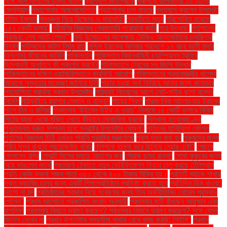
সঙ্গে আল হিলালের চুক্তি বাতিল
ন্যাশনাল জিওগ্রাফি
পঞ্চগড়ে তাপমাত্রা ১০ ডিগ্রি
সেলসিয়াস
পড়াশোনায় অমনোযোগিতা
পড়াশোনার চাপ বাড়ছে
পদত্যাগ করলেন উপদেষ্টা
নাহিদ ইসলাম
পদবঞ্চনা নিয়ে বিক্ষোভ ও মারামারি"
পরবর্তীতে মৃত্যু
পরিশোধিত হয়েছে
২৪২ কোটি ডলার"
পরীমণির বিরুদ্ধে গ্রেফতারি পরোয়ানা জারি
পরে উদ্ধার"
পর্তুগালের
পরাজয়; শেষ আটে স্পেন""
পর্দা উন্মোচনের অপেক্ষায় টোকিও আন্তর্জাতিক চলচ্চিত্র
উৎসব
পর্যটকদের কাটল নির্ঘুম রাত
পশ্চিম ইরাকের আনবার প্রদেশে ১৭ বছর বয়সী হুদার
(ছদ্মনাম) জীবনের কাহিনি
পাকিস্তান
পাকিস্তান বিমানবাহিনী চ্যাম্পিয়নস ট্রফির
উদ্বোধনী অনুষ্ঠানে কী প্রদর্শন করবে?
পাকিস্তানে ট্রেনের সব জিম্মি উদ্ধার
পাকিস্তানের দক্ষিণ ওয়াজিরিস্তানে কারফিউ আরোপ
পাকিস্তানের প্রধানমন্ত্রীর খালেদা
জিয়াকে সুস্থতার শুভেচ্ছা জানিয়ে চিঠি
পাচার হওয়া অর্থ ফিরিয়ে আনার জন্য কানাডার
সহযোগিতা প্রার্থনা প্রধান উপদেষ্টার
পাঠ্যবই বিতরণের আগে নোট-গাইড ছাপা বন্ধের
নির্দেশ
পাঠ্যবইয়ে র‍্যাপার সেজান ও হান্নান
পায়ের শিকল
পারমাণবিক আলোচনায় ইরানের
পাশে চীন ও রাশিয়া
পিকাসোর ‘উইমেন উইথ এ ওয়াচ’ নিলামে ১৪ কোটি ডলারে বিক্রি
পিঠের ব্যথা থেকে মুক্তি পেতে কীভাবে মোকাবিলা করবেন
পিলখানা হত্যাকাণ্ডের
পুনঃতদন্ত দ্রুত সম্পন্ন হবে: স্বরাষ্ট্র উপদেষ্টার ঘোষণা"
পুতিনের হানিট্র্যাপ কৌশল
পুতুলের বিরুদ্ধে চিঠি এখনও পায়নি পররাষ্ট্র মন্ত্রণালয়
পুরুষ যখন বাবা হন
পুরুষদের জন্য
শরীর সুস্থ রাখতে প্রয়োজনীয় খাবার
পুলিশকে হামলা করে ছিনিয়ে নেয়ার চেষ্টা"
পেছনে
ফেললেন রদ্রি
পেনাল্টি মিসের ম্যাচে রিয়ালের জয়
পেঁয়াজ ছাড়া রান্না!
পোষা কুকুরের জন্য
বিয়ে ভাঙলেন কনে!
প্রতারণা ঠেকাতে নতুন ভেরিফিকেশন ফিচার চালু করছে টেলিগ্রাম
প্রতি কেজি শুকনা শজন পাতা ৩৫০ থেকে ৪০০ টাকায় বিক্রি হয়।
প্রতিটি ব্যাংক শাখায়
স্কুল ব্যাংকিং চালুর জন্য একটি শিক্ষাপ্রতিষ্ঠান প্রতিষ্ঠা করতে হবে
প্রতিদিন ডিম খাওয়া:
ভালো না মন্দ
প্রতিষ্ঠানের প্রভাব নিয়ে গবেষণার জন্য তিন অর্থনীতিবিদ নোবেল পুরস্কার
পেলেন"
প্রথম আলোতে প্রকাশিত সংবাদ অনুযায়ী
প্রথমবার জুটি বাঁধছেন আয়ুষ্মান এবং
রাশমিকা
প্রথমবার বিমানে ভ্রমণ করছেন? প্রথমবার বিমানে ভ্রমণ করছেন? সঙ্গে যেসব
জিনিস নেবেন না
প্রধান উপদেষ্টার সময়সীমা মাথায় রেখে কাজ করছি: সিইসি"
প্রধান