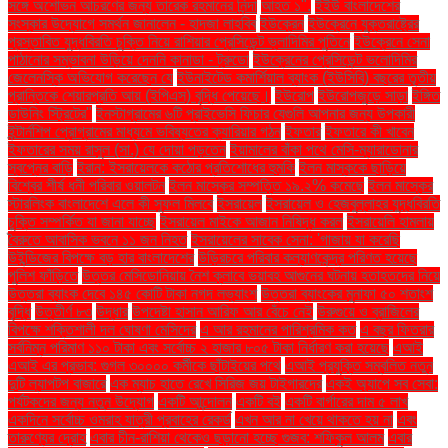
সঙ্গে অশোভন আচরণের জন্য তারেক রহমানের নিন্দা
আহত ১".
ইইউ বাংলাদেশের
সংস্কার উদ্যোগে সমর্থন জানালেন - হাদজা লাহবিব
ইউক্রেন
ইউক্রেনে যুক্তরাষ্ট্রের
প্রস্তাবিত যুদ্ধবিরতি চুক্তি নিয়ে রাশিয়ার প্রেসিডেন্ট ভ্লাদিমির পুতিনে
ইউক্রেনে সেনা
পাঠানোর সম্ভাবনা উড়িয়ে দেননি কানাডা - ট্রুডো
ইউক্রেনের প্রেসিডেন্ট ভলোদিমির
জেলেনস্কি অভিযোগ করেছেন যে
ইউনাইটেড কমার্শিয়াল ব্যাংক (ইউসিবি) বছরের তৃতীয়
প্রান্তিকে শেয়ারপ্রতি আয় (ইপিএস) বৃদ্ধি পেয়েছে।
ইউরোপ
ইউরোপজুড়ে সাড়া
ইঙ্গিত
ডাউনিং স্ট্রিটের"
ইনস্টাগ্রামের ৬টি প্রাইভেসি ফিচার যেগুলি আপনার জন্য উপকারী
ইন্টার্নশিপ প্রোগ্রামের মাধ্যমে ভবিষ্যতের ক্যারিয়ার গঠন
ইফতার
ইফতারে কী খাবেন
ইফতারের সময় রাসুল (সা.) যে দোয়া পড়তেন
ইয়ামালের বাঁকা পথে মেসি-ম্যারাডোনার
স্বপ্নের বাড়ি
ইরান: ইসরায়েলকে কঠোর প্রতিশোধের হুমকি
ইলন মাস্ককে ছাড়িয়ে
বিশ্বের শীর্ষ ধনী পরিবার ওয়ালটন
ইলন মাস্কের সম্পত্তি ১৯.২% কমেছে
ইলন মাস্কের
স্টারলিংক বাংলাদেশে এলে কী সুফল মিলবে
ইসরায়েল
ইসরায়েল ও হেজবুল্লাহর যুদ্ধবিরতি
চুক্তি সম্পর্কিত যা জানা যাচ্ছে
ইসরায়েল মাইকে আজান নিষিদ্ধ করল
ইসরায়েলি হামলায়
বৈরুতে আবাসিক ভবনে ১১ জন নিহত
ইসরায়েলের সাবেক সেনা: 'গাজায় যা করেছি
উইন্ডিজের বিপক্ষে বড় হার বাংলাদেশের
উড়িরচরে পরিবার কল্যাণকেন্দ্র পরিণত হয়েছে
পুলিশ ফাঁড়িতে
উত্তর মেসিডোনিয়ায় নৈশ ক্লাবে ভয়াবহ আগুনের ঘটনায় হতাহতদের নিয়ে
উত্তরা ব্যাংক দেবে ১৪৫ কোটি টাকা নগদ লভ্যাংশ
উত্তরা ব্যাংকের মুনাফা ৫০ শতাংশ
বৃদ্ধি
উত্তীর্ণ ৮৩
উদ্ধার
উপদেষ্টা হাসান আরিফ আর বেঁচে নেই
উরুগুয়ে ও ব্রাজিলের
বিপক্ষে শক্তিশালী দল ঘোষণা মেসিদের
এ আর রহমানের পারিশ্রমিক কত
এ বছর ফিতরার
সর্বনিম্ন পরিমাণ ১১০ টাকা এবং সর্বোচ্চ ২ হাজার ৮০৫ টাকা নির্ধারণ করা হয়েছে
এআই
এআই এর প্রভাব: গুগল ৩০০০০ কর্মীকে ছাঁটাইয়ের পথে
এআই প্রযুক্তি সম্বলিত নতুন
দুটি ল্যাপটপ বাজারে
এক ম্যাচ হাতে রেখে সিরিজ জয় টাইগারদের
একই অ্যাপে সব সেবা:
পর্যটকদের জন্য নতুন উদ্যোগ
একটি আন্দোলন
একটি বই
একটি বার্গারের দাম ৫ লাখ
একদিনে সর্বোচ্চ ওমরাহ যাত্রী প্রবাহের রেকর্ড
এখন আর না খেয়ে থাকতে হয় না
এবং
তারুণ্যের দ্রোহ
এবার চীন-রাশিয়া থেকেও ছড়ানো হচ্ছে গুজব: শফিকুল আলম
এবার