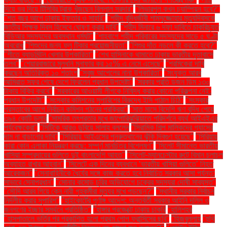
দিয়ে ভর দিয়ে টিসিবির ট্রাক খুঁজছেন বিল্লাল সরদার"
"লিভারপুল কখন চ্যাম্পিয়ন হবে?"
"শত বছর আগে ঢাকায় ইফতার ও সাহ্‌রি"
"শহীদ বুদ্ধিজীবী শামসুজ্জোহার মৃত্যুদিবসকে
জাতীয় শিক্ষক দিবস হিসেবে ঘোষণা করার দাবি"
"শহীদ মিনারে ৬ দফা দাবিতে চাকরিচ্যুত
বিডিআর সদস্যদের অবস্থান ধর্মঘট"
"শাহবাগে শহীদ পরিবারের সদস্যদের সাড়ে ৫ ঘণ্টা
অবরোধ
"শিশুদের জন্য ফ্লু টিকার প্রয়োজনীয়তা"
"শিশুর দাঁত নড়লে কী করতে হবে?"
"শীতে ব্যাডমিন্টন খেলার উপকারিতা"
"শেখ হাসিনাকে থামাতে ঢাকায় ভারতীয় দূতাবাসে
তলব"
"শেয়ারবাজারে মূলধনি মুনাফার কর ১৫% এ নেমে এসেছে"
"শ্রমিকেরা দাবি
করছেন অতিরিক্ত ১০ শতাংশ
"সবুজ আপেলের নানা উপকারিতা"
"সংযুক্ত আরব
আমিরাত সফর শেষে দেশে ফিরলেন প্রধান উপদেষ্টা"
"সরকার প্রতি ডজন ডিম ১৩০
টাকায় বিক্রি করবে"
"সরকারের আওয়ামী লীগকে নিষিদ্ধ করার কোনো পরিকল্পনা নেই:
প্রধান উপদেষ্টা"
"সংস্কার কমিশনের সুপারিশের বিরুদ্ধে ইসি পাঠাল চিঠি"
"সংস্কার
প্রস্তাবের আগে নির্বাচন কমিশন গঠনের প্রক্রিয়া"
"সাত মাসে বিদেশি ঋণ বৃদ্ধি পেয়ে
৩৯৪ কোটি ডলার
"সামরিক তৎপরতার মুখে জাপোরিঝঝিয়াতে পরিদর্শনে ব্যর্থ আইএইএর
পর্যবেক্ষকেরা"
"সিটিকে আরও ডুবিয়ে সালাহ বললেন
"সিরামিক শিল্প মালিকদের গ্যাসের
দাম না বাড়ানোর দাবি"
"সিরিয়ায় আইএসের পুনরুত্থানের ঝুঁকি দ্বিগুণ হয়েছে"
"সিরিয়ায়
কারা কোন এলাকা নিয়ন্ত্রণ করছে: সম্পূর্ণ মানচিত্র বিশ্লেষণ"
"সিলেট সীমান্তে ভারতীয়
খাসিয়া সম্প্রদায়ের গুলিতে দুই বাংলাদেশি আহত"
"সিলেট-ম্যানচেস্টার রুটে বিমান চলাচল
অব্যাহত রাখার আহ্বান"
"সিলেটে এক দিনের ব্যবধানে ‘ভারতীয় খাসিয়া গু‌লিতে’ নিহত
আরেকজন"
"সেনাবাহিনীকে ধৈর্যের সঙ্গে কাজ করতে হবে নির্বাচিত সরকার আসা পর্যন্ত:
সাভারে সেনাপ্রধান"
"সোনার কমোড চুরির অভিযোগে চক্রের সদস্যরা দোষী সাব্যস্ত"
"সৌদি আরব গিয়ে কেন নারী গৃহকর্মীরা মৃত্যুর মুখে পড়ছেন?"
"স্থানীয় সরকার নির্বাচন
নির্দলীয় করার সুপারিশ"
"হাইকোর্টের পূর্ণাঙ্গ আদেশ: অন্তর্বর্তী সরকার আইনি দলিল ও
জনগণের ইচ্ছার সমর্থনে প্রতিষ্ঠিত"
"হাঙ্গার প্রজেক্টে ঢাকায় চাকরি
"হালিশহর
"হাসপাতালে ভর্তির পর প্রকাশিত হলো প্রথম পোপ ফ্রান্সিসের ছবি"
"হিজবুল্লাহ
"হুথি