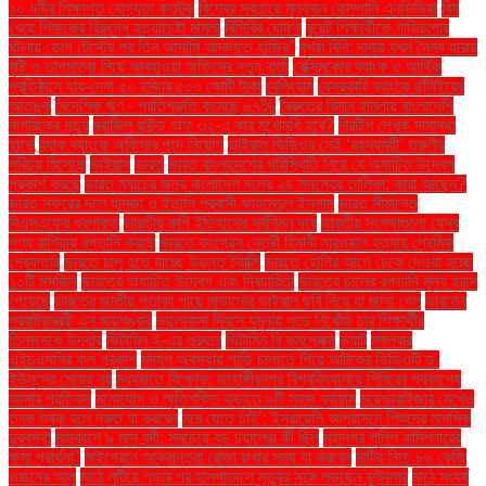
১০ ধনীর শিক্ষাগত যোগ্যতা কতটুকু
বিশ্বের সবচেয়ে মূল্যবান কোম্পানি এনভিডিয়া
বিষ
খেয়ে শিক্ষকের বিরুদ্ধে হত্যাচেষ্টা মামলা
বিসিবির ঘোষণা
বুয়েট শিক্ষার্থীকে গাড়িচাপার
ঘটনায় ডোপ টেস্টের পর তিন আসামি আদালতে হাজির"
বুশরা বিবি: দাবায় যখন সৈন্য হারায়
বৃষ্টি ও তাপমাত্রা নিয়ে আবহাওয়া অফিসের নতুন বার্তা
বেক্সিমকোর ব্যাংক ও আর্থিক
প্রতিষ্ঠানে দায়-দেনা ৫০ হাজার ৫০০ কোটি টাকা
বেলিংহাম
বেসরকারি ব্যাংকে ছাঁটাইয়ের
আতঙ্ক
বৈদেশিক ঋণ - প্রতিশ্রুতি কমেছে ৬৭%
বৈরুতের বিমান হামলায় বাংলাদেশি
নাগরিকের মৃত্যু
ব্রাজিল রাউন্ড অফ ৩২-এ কার মুখোমুখি হবে?
ব্রিটিশ লেখক সামান্থা
হার্ভে
ব্র্যাক ব্যাংকে অফিসার পদে নিয়োগ
ভাইরাল ভিডিওর সেই ‘রহস্যময়ী’ তরুণীর
পরিচয় মিলেছে
ভাইরাস
ভারত
ভারত বাংলাদেশের পরিস্থিতি নিয়ে যে অযাচিত উদ্বেগ
প্রকাশ করছে
ভারত ম্যাচের জন্য বাংলাদেশ দলের ২৪ সদস্যের তালিকা: কারা আছেন?
ভারত সফরের দলে হামজা ও ইতালি প্রবাসী ফাহমেদুল ইসলাম
ভারত সীমান্তে
বিএসএফের ধরপাকড়
ভারতীয় রুপি ইতিহাসের সর্বনিম্ন দরে
ভারতীয় সংস্থাগুলো যেসব
পণ্য রাশিয়ায় রপ্তানি করছে
ভারতে কংগ্রেস নেত্রী হিমানী নারওয়াল হত্যায় প্রেমিক
গ্রেফতার
ভারতে চালু হতে যাচ্ছে উড়ন্ত ট্যাক্সি
ভারতে হোলির আগে ঢেকে দেওয়া হচ্ছে
১০টি মসজিদ
ভারতের অযাচিত উদ্বেগ এবং দ্বিচারিতা
ভারতের চালের রপ্তানি মূল্য হ্রাস
পেয়েছে
ভারতের জাতীয় পতাকা পায়ে মাড়ানোর ভাইরাল ছবি নিয়ে যা জানা গেল
ভারতের
পররাষ্ট্রমন্ত্রী এস জয়শঙ্কর
ভালোবাসা দিবসে যমুনায় পড়ে নিখোঁজ চার শিক্ষার্থীর
তিনজনকে উদ্ধার
ভিটামিন ই-এর গুরুত্ব
ভিটামিন বি কমপ্লেক্স
ভ্যাট
মঙ্গলবার
এইচএসসির ফল প্রকাশ
মদ্যপ অবস্থায় গাড়ি চালাতে গিয়ে আটকের ভিডিওটি ড.
ইউনূসের মেয়ের নয়
মধ্যরাতে বিক্ষোভ: জাহাঙ্গীরনগর বিশ্ববিদ্যালয়ে শিবিরের প্রকাশ্যে
আসার প্রতিবাদ
মনোযোগ ও স্মৃতিশক্তি বাড়াতে ৯টি সহজ ব্যায়াম
ময়েশ্চারাইজার মেখেও
ত্বক শুষ্ক হলে দ্রুত যা করবেন
মরে যেতে চাই’: ইসরায়েলি আগ্রাসনে শিশুদের মানসিক
দুরবস্থা
মহাকাশে ৯ মাস বন্দী: সবচেয়ে বড় চ্যালেঞ্জ কী ছিল
মহানগর পুলিশ কমিশনারের
ক্ষমা প্রার্থনা"
মাইগ্রেনে আক্রান্তরা রোজা রাখার সময় যা করবেন
মাটির নিচে ৮৬ কেজি
ওজনের আলু
মাঠে লুটিয়ে পড়ার পর হাসপাতালে মৃত্যুর সঙ্গে লড়ছেন ফুটবলার
মাঠে সংঘর্ষ