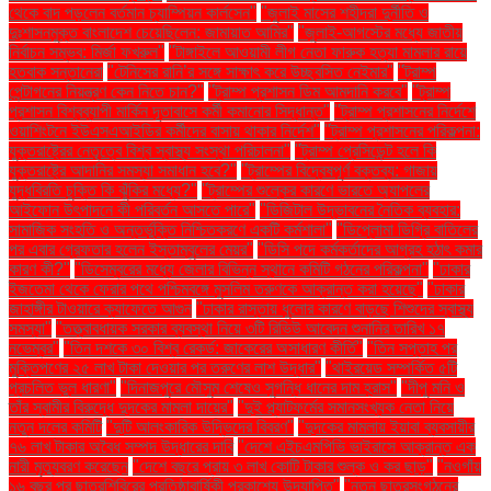
থেকে বাদ পড়লেন বর্তমান চ্যাম্পিয়ন কার্লসেন"
"জুলাই মাসের শহীদরা দুর্নীতি ও
দুঃশাসনমুক্ত বাংলাদেশ চেয়েছিলেন: জামায়াত আমির"
"জুলাই-আগস্টের মধ্যে জাতীয়
নির্বাচন সম্ভব: মির্জা ফখরুল"
"টাঙ্গাইলে আওয়ামী লীগ নেতা ফারুক হত্যা মামলার রায়ে
হতবাক সন্তানেরা
"টেনিসের রানি’র সঙ্গে সাক্ষাৎ করে উচ্ছ্বসিত নেইমার"
"ট্রাম্প
পেন্টাগনের নিয়ন্ত্রণ কেন নিতে চান?"
"ট্রাম্প প্রশাসন ডিম আমদানি করবে"
"ট্রাম্প
প্রশাসন বিশ্বব্যাপী মার্কিন দূতাবাসে কর্মী কমানোর সিদ্ধান্ত"
"ট্রাম্প প্রশাসনের নির্দেশে
ওয়াশিংটনে ইউএসএআইডির কর্মীদের বাসায় থাকার নির্দেশ"
"ট্রাম্প প্রশাসনের পরিকল্পনা:
যুক্তরাষ্ট্রের নেতৃত্বে বিশ্ব স্বাস্থ্য সংস্থা পরিচালনা"
"ট্রাম্প প্রেসিডেন্ট হলে কি
যুক্তরাষ্ট্রে আদানির সমস্যা সমাধান হবে?"
"ট্রাম্পের বিদ্বেষপূর্ণ বক্তব্য: গাজায়
যুদ্ধবিরতি চুক্তি কি ঝুঁকির মধ্যে?"
"ট্রাম্পের শুল্কের কারণে ভারতে অ্যাপলের
আইফোন উৎপাদনে কী পরিবর্তন আসতে পারে"
"ডিজিটাল উদ্ভাবনের নৈতিক ব্যবহার:
সামাজিক সংহতি ও অন্তর্ভুক্তি নিশ্চিতকরণে একটি কর্মশালা"
"ডিপ্লোমা ডিগ্রি বাতিলের
পর এবার গ্রেফতার হলেন ইস্তাম্বুলের মেয়র"
"ডিসি পদে কর্মকর্তাদের আগ্রহ হঠাৎ কমার
কারণ কী?"
"ডিসেম্বরের মধ্যে জেলার বিভিন্ন স্থানে কমিটি গঠনের পরিকল্পনা"
"ঢাকার
ইজতেমা থেকে ফেরার পথে পশ্চিমবঙ্গে মুসলিম তরুণকে আক্রান্ত করা হয়েছে"
"ঢাকার
জাহাঙ্গীর টাওয়ারে ক্যাফেতে আগুন
"ঢাকার রাস্তায় ধুলোর কারণে বাড়ছে শিশুদের স্বাস্থ্য
সমস্যা"
"তত্ত্বাবধায়ক সরকার ব্যবস্থা নিয়ে ৩টি রিভিউ আবেদন শুনানির তারিখ ১৭
নভেম্বর"
"তিন দশকে ৩০ বিশ্ব রেকর্ড: জাকেরের অসাধারণ কীর্তি"
"তিন সপ্তাহ পর
মুক্তিপণের ২৫ লাখ টাকা দেওয়ার পর তরুণের লাশ উদ্ধার"
"থাইরয়েড সম্পর্কিত ৫টি
প্রচলিত ভুল ধারণা"
"দিনাজপুরে মৌসুম শেষেও সুগন্ধি ধানের দাম হ্রাস"
"দীপু মনি ও
তাঁর স্বামীর বিরুদ্ধে দুদকের মামলা দায়ের"
"দুই প্ল্যাটফর্মের সমানসংখ্যক নেতা নিয়ে
নতুন দলের কমিটি
"দুটি আলংকারিক উদ্ভিদের বিবরণ"
"দুদকের মামলায় ইয়াবা ব্যবসায়ীর
৭৬ লাখ টাকার অবৈধ সম্পদ উদ্ধারের দাবি
"দেশে এইচএমপিভি ভাইরাসে আক্রান্ত এক
নারী মৃত্যুবরণ করেছেন
"দেশে বছরে প্রায় ৩ লাখ কোটি টাকার শুল্ক ও কর ছাড়"
"নওগাঁয়
১৬ বছর পর ছাত্রশিবিরের প্রতিষ্ঠাবার্ষিকী প্রকাশ্যে উদযাপিত"
"নতুন ছাত্রসংগঠনের