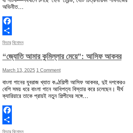
বা নাটক—সবখানে চলছে ‘হেনা’ ট্রেন্ড, যেটি চিত্রনায়িকা শাবনাজের
অভিনীত…
Facebook
Share
ফিচার
বিনোদন
“জ্যোতি আমার কুমিল্লার মেয়ে”: আসিফ আকবর
March 13, 2025
1 Comment
বাংলা গানের যুবরাজ খ্যাত কণ্ঠশিল্পী আসিফ আকবর, দুই দশকেরও
বেশি সময় ধরে বাংলা গানে আধিপত্য বিস্তার করে চলেছেন। দীর্ঘ
ক্যারিয়ারে তাকে প্রায়ই নতুন শিল্পীদের সঙ্গে…
Facebook
Share
ফিচার
বিনোদন