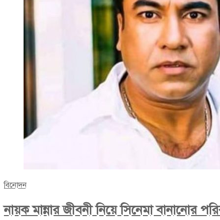
বিনোদন
নায়ক মান্নার জীবনী নিয়ে সিনেমা বানানোর পরি