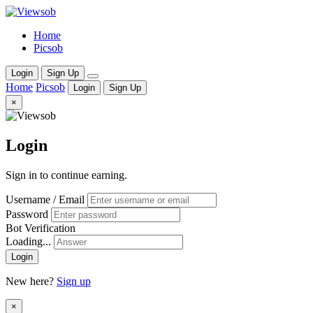
Home
Picsob
Login
Sign Up
Home
Picsob
Login
Sign Up
×
Login
Sign in to continue earning.
Username / Email
Password
Bot Verification
Loading...
Login
New here?
Sign up
×