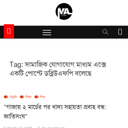
Skip
to
content
Million Articles
M
e
n
u
B
u
Tag:
সামাজিক যোগাযোগ মাধ্যম এক্সে
t
একটি পোস্টে ডব্লিউএফপি বলেছে
t
o
n
ট্রেন্ডিং
ফিচার
বিশ্ব
“গাজায় ২ মার্চের পর খাদ্য সহায়তা প্রবাহ বন্ধ:
জাতিসংঘ”