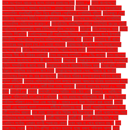
সঙ্গে অশোভন আচরণের জন্য তারেক রহমানের নিন্দা
আহত ১".
ইইউ বাংলাদেশের
সংস্কার উদ্যোগে সমর্থন জানালেন - হাদজা লাহবিব
ইউক্রেন
ইউক্রেনে যুক্তরাষ্ট্রের
প্রস্তাবিত যুদ্ধবিরতি চুক্তি নিয়ে রাশিয়ার প্রেসিডেন্ট ভ্লাদিমির পুতিনে
ইউক্রেনে সেনা
পাঠানোর সম্ভাবনা উড়িয়ে দেননি কানাডা - ট্রুডো
ইউক্রেনের প্রেসিডেন্ট ভলোদিমির
জেলেনস্কি অভিযোগ করেছেন যে
ইউনাইটেড কমার্শিয়াল ব্যাংক (ইউসিবি) বছরের তৃতীয়
প্রান্তিকে শেয়ারপ্রতি আয় (ইপিএস) বৃদ্ধি পেয়েছে।
ইউরোপ
ইউরোপজুড়ে সাড়া
ইঙ্গিত
ডাউনিং স্ট্রিটের"
ইনস্টাগ্রামের ৬টি প্রাইভেসি ফিচার যেগুলি আপনার জন্য উপকারী
ইন্টার্নশিপ প্রোগ্রামের মাধ্যমে ভবিষ্যতের ক্যারিয়ার গঠন
ইফতার
ইফতারে কী খাবেন
ইফতারের সময় রাসুল (সা.) যে দোয়া পড়তেন
ইয়ামালের বাঁকা পথে মেসি-ম্যারাডোনার
স্বপ্নের বাড়ি
ইরান: ইসরায়েলকে কঠোর প্রতিশোধের হুমকি
ইলন মাস্ককে ছাড়িয়ে
বিশ্বের শীর্ষ ধনী পরিবার ওয়ালটন
ইলন মাস্কের সম্পত্তি ১৯.২% কমেছে
ইলন মাস্কের
স্টারলিংক বাংলাদেশে এলে কী সুফল মিলবে
ইসরায়েল
ইসরায়েল ও হেজবুল্লাহর যুদ্ধবিরতি
চুক্তি সম্পর্কিত যা জানা যাচ্ছে
ইসরায়েল মাইকে আজান নিষিদ্ধ করল
ইসরায়েলি হামলায়
বৈরুতে আবাসিক ভবনে ১১ জন নিহত
ইসরায়েলের সাবেক সেনা: 'গাজায় যা করেছি
উইন্ডিজের বিপক্ষে বড় হার বাংলাদেশের
উড়িরচরে পরিবার কল্যাণকেন্দ্র পরিণত হয়েছে
পুলিশ ফাঁড়িতে
উত্তর মেসিডোনিয়ায় নৈশ ক্লাবে ভয়াবহ আগুনের ঘটনায় হতাহতদের নিয়ে
উত্তরা ব্যাংক দেবে ১৪৫ কোটি টাকা নগদ লভ্যাংশ
উত্তরা ব্যাংকের মুনাফা ৫০ শতাংশ
বৃদ্ধি
উত্তীর্ণ ৮৩
উদ্ধার
উপদেষ্টা হাসান আরিফ আর বেঁচে নেই
উরুগুয়ে ও ব্রাজিলের
বিপক্ষে শক্তিশালী দল ঘোষণা মেসিদের
এ আর রহমানের পারিশ্রমিক কত
এ বছর ফিতরার
সর্বনিম্ন পরিমাণ ১১০ টাকা এবং সর্বোচ্চ ২ হাজার ৮০৫ টাকা নির্ধারণ করা হয়েছে
এআই
এআই এর প্রভাব: গুগল ৩০০০০ কর্মীকে ছাঁটাইয়ের পথে
এআই প্রযুক্তি সম্বলিত নতুন
দুটি ল্যাপটপ বাজারে
এক ম্যাচ হাতে রেখে সিরিজ জয় টাইগারদের
একই অ্যাপে সব সেবা:
পর্যটকদের জন্য নতুন উদ্যোগ
একটি আন্দোলন
একটি বই
একটি বার্গারের দাম ৫ লাখ
একদিনে সর্বোচ্চ ওমরাহ যাত্রী প্রবাহের রেকর্ড
এখন আর না খেয়ে থাকতে হয় না
এবং
তারুণ্যের দ্রোহ
এবার চীন-রাশিয়া থেকেও ছড়ানো হচ্ছে গুজব: শফিকুল আলম
এবার