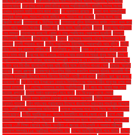
চরিত্রে দুর্দান্ত স্ট্যান
তরুণ-তরুণীদের অঙ্গ-প্রত্যঙ্গের ক্ষতির প্রবণতা বৃদ্ধি করছে
অ্যালকোহল
তরুণদের নতুন রাজনৈতিক দলের প্রতিষ্ঠাকালীন কমিটির সদস্য সংখ্যা
এখনও চূড়ান্ত হয়নি। তবে জানা গেছে
তা অব্যাহত রয়েছে।
তাজা ফল আমদানিতে
সম্পূরক শুল্ক ৩০ শতাংশ থেকে কমিয়ে ২৫ শতাংশ করা হয়েছে
তাঁদের জন্য আগে
স্ক্রিনিং জরুরি
তাপমাত্রা ৯ ডিগ্রির ঘরে
তাপমাত্রা বৃদ্ধি উদ্ভিদের কার্বন শোষণ বন্ধ করে
দিতে পারে - নতুন গবেষণা
তামিল নাড়ু
তার জন্য আমি দুঃখিত'
তারকা
তারুণ্যের শক্তিতে
‘সব সম্ভব’
তাহসানের কারণেই রোজা ও তার প্রেমিকের ব্রেকআপ হয়েছিল
তিব্বতে
শক্তিশালী ভূমিকম্প
তীব্র হচ্ছে শীত
তুরস্ক
তুরস্কের সরকার থেকে ইস্তানবুলে ফ্রি
ইফতার
তুলসী গ্যাবার্ড বলেন
তৃতীয় প্রান্তিকে ইউসিবির শেয়ারপ্রতি আয় বৃদ্ধি"
তৃতীয়
বিয়ে নিয়ে মুখ খুললেন শাকিব খান
তেঁতুলিয়ায় ৮ ডিগ্রি
ত্বক ও চুল ভালো রাখতে খেতে
হবে যেসব খাবার
ত্রিশের আগে ভেঙে গেল এ আর রহমান ও সায়রা বানুর সংসার
ৎস্য ও
প্রাণিসম্পদ উপদেষ্টা ফরিদা আখতার সম্প্রতি ফেসবুকে যে পোস্টটি দিয়েছেন
থাইল্যান্ডে
৬ মাস ধরে নিখোঁজ বাংলাদেশি যুবক থাই নারীর সঙ্গে হোটেলে পাওয়া গেল!
থাকছে ‘জুলাই
চত্বর’
দশরথ রঙ্গশালা
দিনাজপুরে বিএনপির মিছিলে ককটেল হামলার ঘটনায় আওয়ামী লীগ
দিল্লির মুখ্যমন্ত্রী হিসেবে শপথ নিলেন বিজেপি নেত্রী রেখা গুপ্ত
দীর্ঘদিন অল্প অল্প জ্বর -
অবহেলা নয়
দুই দিন ধরে ইসরায়েল যেভাবে ফিলিস্তিনের গাজার নিরীহ মানুষের ওপর বর্বর
হামলা চালাচ্ছে
দুই দেশের নেতাদের কঠোর প্রতিক্রিয়া"
দুই বছর পর আবার শুরু হলো
জাহাজ রপ্তানি
দুটোই সমান গুরুত্বপূর্ণ মনে করে"
দুধ বিক্রেতা থেকে সেনার
লেফটেন্যান্ট!
দুর্নীতি দমন কমিশন (দুদক) এর আবেদন অনুযায়ী
দুর্নীতি দমন কমিশন
(দুদক) গতকাল
দুর্বল ব্যাংকের গ্রাহকদের উদ্দেশে বাংলাদেশ ব্যাংকের গভর্নরের আশ্বাস
দেড় কোটি টাকা আত্মসাতের অভিযোগ"
দেশকে ধ্বংসের পথে নিয়ে গিয়ে আ.লীগ নেতারা
পালিয়েছেন"
দেশীয় সয়াবিনের ৮০ শতাংশ উৎপাদিত হয় যে জেলা থেকে
দেশে দেশে
রমজান পালনে সাংস্কৃতিক ভিন্নতা
দেশে প্রথমবারের মতো উদযাপিত হচ্ছে কৃষক দিবস
দেশের ১১টি শিক্ষা বোর্ডের অধীনে অনুষ্ঠিত এ বছরের এইচএসসি ও সমমান পরীক্ষার
ফলাফল মঙ্গলবার (১৫ অক্টোবর) প্রকাশিত হবে
দেশের অর্থনীতি উল্টো পথে যাচ্ছে
দেশের