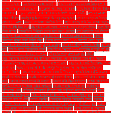
ওজন বেড়ে যায়
যেন মেঘের ভেলায় ভাসছি...
যেভাবে রেকর্ড করবেন হোয়াটসঅ্যাপ কল
যেসব কারণে রোজা ভেঙে যায়
রক্তচাপ নিয়ে কিছু আলোচনা
রক্তে হিমোগ্লোবিন বাড়াবে
যেসব খাবার
রংপুর গ্রেপ্তার নীলফামারীর সাবেক এমপি আফতাব উদ্দিন
রংপুরের আকাশে
মেঠো আবাবিল
রমজানুল মুবারক - কল্যাণের অফুরন্ত ভান্ডার
রমজানে আল্লাহর নৈকট্য
লাভের ১০ আমল
রমজানে তাকওয়া অর্জনের উপায়
রহস্য বাড়ছে সেই '২৫ হাজার বছরের
পুরোনো' পিরামিড নিয়ে
রাঙামাটির চায়না কমলা: সফল চাষের এক নতুন দিগন্ত
রাজধানীতে
তীব্র যানজট
রাজধানীতে মিনিকেট চালের দাম আরও বেড়েছে
রাত পোহালেই শুরু বইমেলা
রাতে ঘুম না এলে কোন কাজগুলো করা উচিত নয়
রানি তখন এগিয়ে আসেন"
রাশিয়া-
ইউক্রেন যুদ্ধে অস্ত্র বিক্রি বৃদ্ধি
রাশিয়ায় বহুতল ভবনে ৯/১১ স্টাইলে ড্রোন হামলা
রাশিয়ায় যে বাঙালি বিপ্লবীকে হত্যা করা হয়েছিল
রাশিয়ার ওখটস্ক সাগরে নিখোঁজ
রাশিয়ার
দাবি
রাষ্ট্র সংস্কার অতিরিক্ত জরুরি
রাষ্ট্রপতি সংবিধানের ১০৬ অনুচ্ছেদ অনুযায়ী সুপ্রিম
কোর্টের মতামত চেয়ে রেফারেন্স পাঠান
রাষ্ট্রপতির পদত্যাগের আহ্বান
রাষ্ট্রীয়
পৃষ্ঠপোষকতায় রাজনৈতিক দল গঠন হলে সরকারের গ্রহণযোগ্যতা হ্রাস পাবে: রিজভী"
রাস্ট বেল্টে শেষ মুহূর্তের প্রচারে ব্যস্ত ট্রাম্প ও কমলা
রাহাতের কনসার্টে শিক্ষার্থীদের জন্য
বিশেষ ছাড়
রিজভী: আওয়ামী লীগের কর্মসূচি 'অনুশোচনাহীন এক নারীর আর্তচিৎকার'
রোগীরা বিপাকে
রোজ ৫ ধরনের খাবার খেলে ফ্যাটি লিভার ও হেপাটাইটিসের ঝুঁকি থাকবে না
রোজাদার শিশুর যত্ন
রোজায় ইসবগুলের ভুসি কেন খাবেন?
রোজায় গলা শুকিয়ে যাওয়ার
কারণ
রোজায় ত্বকের যত্নে কী করবেন?
রোজায় নারী বাঁচুক সুস্থতায়
রোজার খাদ্যপণ্যে
৭৫% পর্যন্ত ছাড় দিচ্ছে আরব দেশগুলো
রোজার প্রকার সমূহ জানুন
রোনালদোই
ইতিহাসের সেরা
রোহিঙ্গারা মিয়ানমারে ফিরতে চায়: জাতিসংঘ মহাসচিব উখিয়ায়
র্তমানে
ঋণের পরিমাণ বাড়লেও
র্যটকদের কঠোর বিধিনিষেধে সেন্ট মার্টিন দ্বীপ ভ্রমণ
লাল কার্ড
লালশাক লাল হয় কেন
লালশাপলারবিল'
লেবাননের দক্ষিণে ইসরায়েলি হামলা
লোকমুখে
প্রচলিত 'খনার বচন'
শনিবার থেকে ৯ মাসের জন্য বন্ধ হচ্ছে সেন্টমার্টিন ভ্রমণ
শনিবার
থেকে রোজা শুরু যুক্তরাষ্ট্রে
শমী কায়সারের জামিন স্থগিত
শর্ষের তেলের উপযুক্ততা
কতটা?
শহিদদের স্মরণে গণতান্ত্রিক ছাত্র সংসদের যাত্রা শুরু
শহীদ বুদ্ধিজীবী স্মৃতিসৌধে