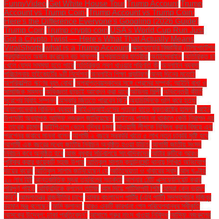
FunnyVideo
Get White House Tour
Trump Account
Trump
Account vs Trump Coin:
Trump Account vs Trump Coin:
Here's the Difference Everyone's Googling (2026 Guide)
Trump Coin
Trump crypto coin
USA's World Cup Run Just
Got a Crypto Twist — Here's What That Actually Means
ViralShorts
what is a Trump Account
অক্সফোর্ডের বিজ্ঞানীরা টেলিপোর্টেশন
প্রযুক্তিতে অর্জন করেছেন বড় সাফল্য
অগ্রযাত্রার যাত্রীরা
অটোমোবাইল
অতিরিক্ত চা
খেলে যেসব সমস্যা হতে পারে
অতিরিক্ত লবণ খাওয়ার পরিণতি কী
অনলাইন ব্যবসা
পরিচালনায় হাইকোর্টের ৯টি নির্দেশনা
অনলাইন শিক্ষা প্ল্যাটফর্ম
অন্য দিনের মতোই
অপরিকল্পিত ঋণের বৃহৎ বোঝা
অপ্রাপ্তবয়স্কদের সঙ্গে প্রেমের সম্পর্ক: আইনি বাধা ও
সামাজিক সমস্যা
অভিজ্ঞতা ছাড়াই আবেদন করা যাবে
অভিনয় শিল্পী
অভিনেত্রী কীর্তি
সুরেশের বিবাহ সম্পন্ন
অস্কার জিততে পারবেন কি?
অ্যাডমিনকে গুলি করে হত্যা
অ্যালোভেরার বিভিন্ন ব্যবহার
আইএসআইএসের পতাকা হাতে যুক্তরাষ্ট্রে হামলা!
আইন
উপদেষ্টা অধ্যাপক আসিফ নজরুল জানিয়েছেন
আইনের শাসন না থাকলে কেউ নিরাপদ নয়
- তারেক রহমান
আইপিএলে বেতন বৃদ্ধির চমক
আওয়ামী লীগকে নিষিদ্ধ করার বিষয়ে এক
প্রশ্নের জবাবে মান্না বলেন
আগামী ২ বছরে সরকারি খাতে ৫ লাখ নতুন চাকরি সৃষ্টি হবে
আগামী এক বছরের মধ্যে জাতীয় নির্বাচন অনুষ্ঠিত হওয়া উচিত
আগামী জাতীয় সংসদ
নির্বাচন কবে অনুষ্ঠিত হবে
আজ বুধবার সচিবালয়ে সাংবাদিকদের
আটার রুটিকে আরও
পুষ্টিকর করার কয়েকটি সহজ উপায়
আতিকুল সালাম ক্যান্টনমেন্ট থানায় লিখিত অভিযোগ
দায়ের করেন
আতিকুল সালাম জানিয়েছেন যে
আতিথেয়তা ও খাবারের স্বাদ
আধ ঘণ্টায়
২০ লাখ হিট
আন্তর্জাতিক মুদ্রা তহবিলের সতর্কতা
আপনার ঠোঁট এক্সফোলিয়েট করার
পরিপূর্ণ গাইড
আফ্রিদিকে বললেন তামিম
আম দিয়ে পাটিসাপটা পিঠা
আমরা কেন ভ্রমণ
করি?
আমলাতন্ত্র রাজনীতির চাপে
আমার বাংলাদেশ পার্টির (এবি পার্টি) সদস্যসচিব মজিবুর
রহমান মঞ্জু বলেছেন
আমি ক্লান্ত
আরও একটি কারখানা পেল পরিবেশবান্ধব স্বীকৃতি
আসকের উদ্বেগ: ঢাকা প্রতিবেদন"
আসামে গরুর মাংস খাওয়া নিষিদ্ধ
আসিফ নজরুলের