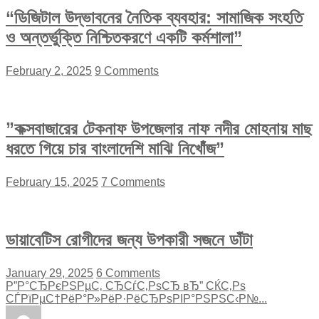
“ডিজিটাল উদ্ভাবনের নৈতিক ব্যবহার: সামাজিক সংহতি
ও অন্তর্ভুক্তি নিশ্চিতকরণে একটি কর্মশালা”
February 2, 2025
9 Comments
”কক্সবাজারের টেকনাফ উপজেলার নাফ নদীর মোহনায় মাছ
ধরতে গিয়ে চার বাংলাদেশি মাঝি নিখোঁজ”
February 15, 2025
7 Comments
ডায়াবেটিস রোগীদের জন্য উপকারী সজনে ডাঁটা
January 29, 2025
6 Comments
Р”Р°СЂРєРЅРµС‚ СЂСѓС‚РѕСЂ вЂ” СЌС‚Рѕ
СЃРїРµС†РёР°Р»РёР·РёСЂРѕРІР°РЅРЅС‹Р№...