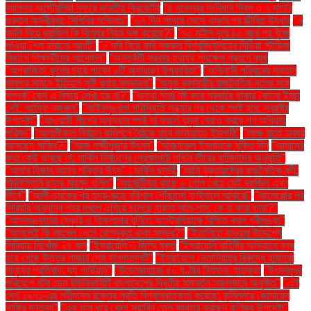
ব্যাগসহ অস্ট্রেলিয়া সফরে ভারতীয় ক্রিকেটার
"৪ নভেম্বর সংবিধান দিবস ও ৭ মার্চের
গুরুত্ব অস্বীকার: সিপিবির অভিমত"
"৬৭ দিন সাগরে ভেসে থাকার পর জীবিত উদ্ধার
"৭
বদলি নিয়ে ব্রাজিল কি ফিফার নিয়ম ভঙ্গ করেছে?"
"৭০ মাইল দূরে ৪০ বছর পর খুঁজে
পাওয়া গেল হারানো আংটি"
"৮ দবি নিয়ে কবি নজরুল বিশ্ববিদ্যালয়ের মিডিয়া স্টাডিজ
বিভাগে শিক্ষার্থীদের আন্দোলন"
"অন্তর্বর্তী সরকার যথাযথ পদক্ষেপ গ্রহণে ব্যর্থ
"অপরাজিতা ফুলের চায়ে পাবেন ৬টি অসাধারণ উপকারিতা"
"অভিবাসী পরিবারের সন্তান
কমলার সামনে ইতিহাস সৃষ্টি করার সম্ভাবনা"
"অমুক ব্যবসায়ীর রাজনৈতিক দলের সঙ্গে
সম্পর্ক: কেন এ বিষয়ে লেখা হয় না?"
"অযথা সময় নষ্ট করে সরকারে থাকার কোনো ইচ্ছা
নেই: আসিফ নজরুল"
"আইনশৃঙ্খলা পরিস্থিতি সন্ধ্যার পর থেকে স্পষ্ট হবে: স্বরাষ্ট্র
উপদেষ্টা"
"আওয়ামী লীগের অবস্থান স্পষ্ট না করলে যমুনা ঘেরাও করবে গণ অধিকার
পরিষদ"
"আগামীকাল নির্বাচন কমিশনে বৈঠকে যাবে জামায়াতে ইসলামী"
"আজ রাতে ঢাকায়
আসছেন সাকিব?"
"আজ লক্ষ্মীপূজার উৎসব"
"আজহারুল ইসলামকে মুক্তি দিন
"আমাদের
কথা কেউ ভাবছে না: মার্কিন নির্বাচনের প্রেক্ষাপটে পশ্চিম তীরের বাসিন্দাদের অনুভূতি"
"আমার হিজাব আমার শক্তির উৎস" : মার্কিন ছাত্রী
"আমি যুক্তরাষ্ট্রের রাজনৈতিক বন্দী:
ফিলিস্তিনি ছাত্র মাহমুদ খলিল"
"আর্জেন্টিনার কাছে ৬ গোল খেয়ে সেই ব্রাজিল এখন
শীর্ষে"
"আলী-চমকের পর হৃদয়-ঝড়ে বরিশাল পৌঁছালো ফাইনালে আবারো"
"আলেপ্পোর পর
সিরিয়ার অন্যান্য শহর দখলে এগিয়ে চলেছে হায়াত আল-শাম: কে বা কারা তারা?"
"আসলাঙ্কারের সেঞ্চুরি ও তিকশানার ঘূর্ণিতে অস্ট্রেলিয়াকে বিস্মিত করল শ্রীলঙ্কা"
"আসলেই কি আপেল খেলে রোগমুক্ত থাকা সম্ভব?"
"ইতালিতে যাওয়ার উদ্দেশ্যে
লিবিয়ায় নিখোঁজ ২৪ জন
"ইসরায়েলি ৩ জিম্মি মুক্ত
"ইসরায়েলি বাহিনীর অভিযানে বন্ধ
হয়ে গেছে উত্তর গাজার শেষ হাসপাতালটি"
"ইসরায়েলে নেতানিয়াহুর বিরুদ্ধে হাজারো
মানুষের প্রতিবাদ: দ্য গার্ডিয়ান"
"উড়োজাহাজে ৪০ ঘণ্টার নির্যাতন: হাতকড়া
"উৎসবমুখর
পরিবেশে নটর ডেম ইউনিভার্সিটি বাংলাদেশের দ্বিতীয় সমাবর্তন সফলভাবে অনুষ্ঠিত"
"এই
দেশ ১৯৭১-এর শহীদদের রক্তের প্রতি বিশ্বাসঘাতকতা করেছে: কুমিল্লায় জোনায়েদ
সাকির মন্তব্য"
"এক মাস ধরে খোলা সয়াবিন তেল ব্যবহার করছেন বাণিজ্য উপদেষ্টা"