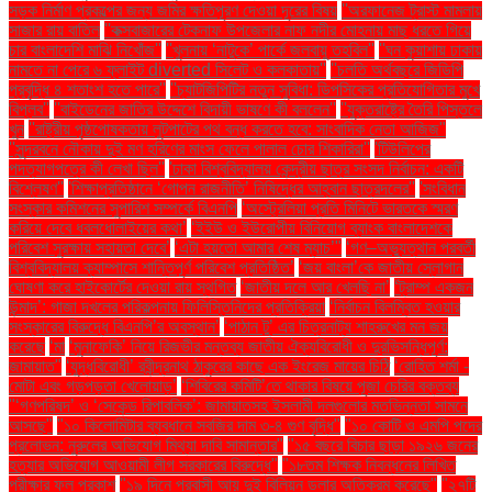
সড়ক নির্মাণ প্রকল্পের জন্য জমির ক্ষতিপূরণ দেওয়া দূরের বিষয়
''অরফানেজ ট্রাস্ট মামলায়
সাজার রায় বাতিল
''কক্সবাজারের টেকনাফ উপজেলার নাফ নদীর মোহনায় মাছ ধরতে গিয়ে
চার বাংলাদেশি মাঝি নিখোঁজ''
''খুলনায় ‘নাটুকে’ পার্কে জলবায়ু তহবিল''
''ঘন কুয়াশায় ঢাকায়
নামতে না পেরে ৬ ফ্লাইট diverted সিলেট ও কলকাতায়''
''চলতি অর্থবছরে জিডিপি
প্রবৃদ্ধি ৪ শতাংশ হতে পারে''
''চ্যাটজিপিটির নতুন সুবিধা: ডিপসিকের প্রতিযোগিতার মুখে
বিপ্লব''
''বাইডেনের জাতির উদ্দেশে বিদায়ী ভাষণে কী বললেন''
''যুক্তরাষ্ট্রে তৈরি পিস্তলে
খুন
''রাষ্ট্রীয় পৃষ্ঠপোষকতায় লুটপাটের পথ বন্ধ করতে হবে: সাংবাদিক নেতা আজিজ"
''সুন্দরবনে নৌকায় দুই মণ হরিণের মাংস ফেলে পালাল চোর শিকারিরা''
'টিউলিপের
পদত্যাগপত্রে কী লেখা ছিল''
'ঢাকা বিশ্ববিদ্যালয় কেন্দ্রীয় ছাত্র সংসদ নির্বাচন: একটি
বিশ্লেষণ''
'শিক্ষাপ্রতিষ্ঠানে ‘গোপন রাজনীতি’ নিষিদ্ধের আহ্বান ছাত্রদলের''
'সংবিধান
সংস্কার কমিশনের সুপারিশ সম্পর্কে বিএনপি
‘অস্ট্রেলিয়া প্রতি মিনিটে ভারতকে স্মরণ
করিয়ে দেবে ধবলধোলাইয়ের কথা’
‘ইইউ ও ইউরোপীয় বিনিয়োগ ব্যাংক বাংলাদেশকে
পরিবেশ সুরক্ষায় সহায়তা দেবে’
‘এটা হয়তো আমার শেষ ম্যাচ’"
‘গণ–অভ্যুত্থান পরবর্তী
বিশ্ববিদ্যালয় ক্যাম্পাসে শান্তিপূর্ণ পরিবেশ প্রতিষ্ঠিত’
‘জয় বাংলা’কে জাতীয় স্লোগান
ঘোষণা করে হাইকোর্টের দেওয়া রায় স্থগিত
‘জাতীয় দলে আর খেলছি না’
‘ট্রাম্প একজন
উন্মাদ’: গাজা দখলের পরিকল্পনায় ফিলিস্তিনিদের প্রতিক্রিয়া
‘নির্বাচন বিলম্বিত হওয়ার
সংস্কারের বিরুদ্ধে বিএনপি’র অবস্থান’
‘পাঠান টু’ এর চিত্রনাট্য শাহরুখের মন জয়
করেছে
‘মা
‘মুনাফেকি’ নিয়ে রিজভীর মন্তব্য জাতীয় ঐক্যবিরোধী ও দুরভিসন্ধিপূর্ণ:
জামায়াত"
‘যুদ্ধবিরোধী’ রবীন্দ্রনাথ ঠাকুরের কাছে এক ইংরেজ মায়ের চিঠি
‘রোহিত শর্মা -
মোটা এবং গড়পড়তা খেলোয়াড়’
‘শিবিরের কমিটি’তে থাকার বিষয়ে পূজা চেরির বক্তব্য
"‘গণপরিষদ’ ও ‘সেকেন্ড রিপাবলিক’: জামায়াতসহ ইসলামী দলগুলোর মতভিন্নতা সামনে
আসছে"
"১০ কিলোমিটার ব্যবধানে সবজির দাম ৩-৪ গুণ বৃদ্ধি"
"১০ কোটি ও এমপি পদের
প্রলোভন: নুরুলের অভিযোগ মিথ্যা দাবি সামান্তার"
"১৫ বছরে বিচার ছাড়া ১৯২৬ জনের
হত্যার অভিযোগ আওয়ামী লীগ সরকারের বিরুদ্ধে"
"১৮তম শিক্ষক নিবন্ধনের লিখিত
পরীক্ষার ফল প্রকাশ
"১৯ দিনে প্রবাসী আয় দুই বিলিয়ন ডলার অতিক্রম করেছে"
"২৭টি