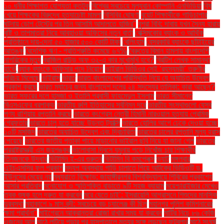
১০ ধনীর শিক্ষাগত যোগ্যতা কতটুকু
বিশ্বের সবচেয়ে মূল্যবান কোম্পানি এনভিডিয়া
বিষ
খেয়ে শিক্ষকের বিরুদ্ধে হত্যাচেষ্টা মামলা
বিসিবির ঘোষণা
বুয়েট শিক্ষার্থীকে গাড়িচাপার
ঘটনায় ডোপ টেস্টের পর তিন আসামি আদালতে হাজির"
বুশরা বিবি: দাবায় যখন সৈন্য হারায়
বৃষ্টি ও তাপমাত্রা নিয়ে আবহাওয়া অফিসের নতুন বার্তা
বেক্সিমকোর ব্যাংক ও আর্থিক
প্রতিষ্ঠানে দায়-দেনা ৫০ হাজার ৫০০ কোটি টাকা
বেলিংহাম
বেসরকারি ব্যাংকে ছাঁটাইয়ের
আতঙ্ক
বৈদেশিক ঋণ - প্রতিশ্রুতি কমেছে ৬৭%
বৈরুতের বিমান হামলায় বাংলাদেশি
নাগরিকের মৃত্যু
ব্রাজিল রাউন্ড অফ ৩২-এ কার মুখোমুখি হবে?
ব্রিটিশ লেখক সামান্থা
হার্ভে
ব্র্যাক ব্যাংকে অফিসার পদে নিয়োগ
ভাইরাল ভিডিওর সেই ‘রহস্যময়ী’ তরুণীর
পরিচয় মিলেছে
ভাইরাস
ভারত
ভারত বাংলাদেশের পরিস্থিতি নিয়ে যে অযাচিত উদ্বেগ
প্রকাশ করছে
ভারত ম্যাচের জন্য বাংলাদেশ দলের ২৪ সদস্যের তালিকা: কারা আছেন?
ভারত সফরের দলে হামজা ও ইতালি প্রবাসী ফাহমেদুল ইসলাম
ভারত সীমান্তে
বিএসএফের ধরপাকড়
ভারতীয় রুপি ইতিহাসের সর্বনিম্ন দরে
ভারতীয় সংস্থাগুলো যেসব
পণ্য রাশিয়ায় রপ্তানি করছে
ভারতে কংগ্রেস নেত্রী হিমানী নারওয়াল হত্যায় প্রেমিক
গ্রেফতার
ভারতে চালু হতে যাচ্ছে উড়ন্ত ট্যাক্সি
ভারতে হোলির আগে ঢেকে দেওয়া হচ্ছে
১০টি মসজিদ
ভারতের অযাচিত উদ্বেগ এবং দ্বিচারিতা
ভারতের চালের রপ্তানি মূল্য হ্রাস
পেয়েছে
ভারতের জাতীয় পতাকা পায়ে মাড়ানোর ভাইরাল ছবি নিয়ে যা জানা গেল
ভারতের
পররাষ্ট্রমন্ত্রী এস জয়শঙ্কর
ভালোবাসা দিবসে যমুনায় পড়ে নিখোঁজ চার শিক্ষার্থীর
তিনজনকে উদ্ধার
ভিটামিন ই-এর গুরুত্ব
ভিটামিন বি কমপ্লেক্স
ভ্যাট
মঙ্গলবার
এইচএসসির ফল প্রকাশ
মদ্যপ অবস্থায় গাড়ি চালাতে গিয়ে আটকের ভিডিওটি ড.
ইউনূসের মেয়ের নয়
মধ্যরাতে বিক্ষোভ: জাহাঙ্গীরনগর বিশ্ববিদ্যালয়ে শিবিরের প্রকাশ্যে
আসার প্রতিবাদ
মনোযোগ ও স্মৃতিশক্তি বাড়াতে ৯টি সহজ ব্যায়াম
ময়েশ্চারাইজার মেখেও
ত্বক শুষ্ক হলে দ্রুত যা করবেন
মরে যেতে চাই’: ইসরায়েলি আগ্রাসনে শিশুদের মানসিক
দুরবস্থা
মহাকাশে ৯ মাস বন্দী: সবচেয়ে বড় চ্যালেঞ্জ কী ছিল
মহানগর পুলিশ কমিশনারের
ক্ষমা প্রার্থনা"
মাইগ্রেনে আক্রান্তরা রোজা রাখার সময় যা করবেন
মাটির নিচে ৮৬ কেজি
ওজনের আলু
মাঠে লুটিয়ে পড়ার পর হাসপাতালে মৃত্যুর সঙ্গে লড়ছেন ফুটবলার
মাঠে সংঘর্ষ