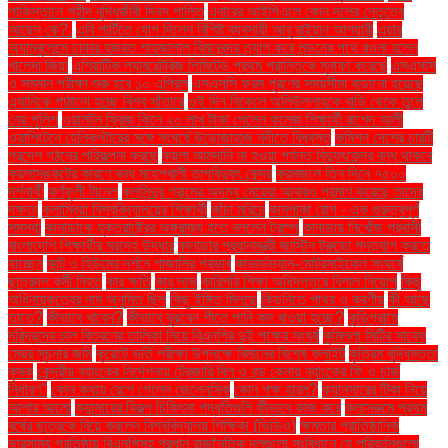
পাকিস্তানে শহীদ বুদ্ধিজীবী দিবস পালিত
এবারের আইপিএলে কোন দলের নেতৃত্বে
আছেন কে?.
এবি পার্টিতে যোগ দিলেন বিশিষ্ট ব্যবসায়ী আবু রাইয়ান আশয়ারী
এয়ার
অ্যাম্বুলেন্সে ঢাকার হজরত শাহজালাল বিমানবন্দর ত্যাগ করে লন্ডনের পথে রওনা হলেন
খালেদা জিয়া
এশিয়াটিক ল্যাবরেটরিজ লিমিটেড প্রথম প্রান্তিকে মুনাফা করেছে
এসএসসি
ও সমমান পরীক্ষা শুরু হবে ১০ এপ্রিল
এসএসসি ফরম পূরণের সময়সীমা বাড়ানো হয়েছে
এ্যানিকে পাঠানো হচ্ছে বিশ্ব সাঁতারে
ওই দিন বিকেলে অলিউল্লাহকে বাড়ি থেকে তুলে
নেয় পুলিশ
ওয়ালটন ফ্রিজ কিনে ২০ লাখ টাকা পেলেন কলেজ শিক্ষার্থী রাশেদ আলী
ওয়াশিংটনে হেলিকপ্টারের সঙ্গে সংঘর্ষে উড়োজাহাজ নদীতে বিধ্বস্ত
কমিশন দেশের চারটি
প্রদেশ গঠনের পরিকল্পনা করছে
কয়লা আমদানি না হওয়া পর্যন্ত বিদ্যুৎকেন্দ্র বন্ধ থাকবে
কয়লাসঙ্কটের কারণে বন্ধ মহেশখালী তাপবিদ্যুৎ কেন্দ্র
করমজলে তিন দিনে ৭৫০০
দর্শনার্থী
কর্ণফুলী টানেল
কলসিন্দুর গ্রামের অদম্য মেয়েরা আবারও প্রমাণ করেছে তাদের
দক্ষতা
কলাম্বিয়া বিশ্ববিদ্যালয়ের শিক্ষার্থী
কাঁচা মরিচে
কানপাকা রোগ - এক গুরুত্বপুর্ণ
সমস্যা
কানাডাকে যুক্তরাষ্ট্রের অঙ্গরাজ্য হতে বললেন ট্রাম্প
কানাডায় নিখোঁজ প্রবাসী
বাংলাদেশি শিক্ষার্থীর মরদেহ উদ্ধার
কানাডার প্রধানমন্ত্রী জাস্টিন ট্রুডো পদত্যাগ করতে
যাচ্ছেন
কান্ট ও হিউমের দর্শনে গাজালির প্রভাব
কাভার্ডভ্যান-মোটরসাইকেল সংঘর্ষে
ছাত্রদল কর্মী নিহত
কার ক্ষতি
কার লাভ
কারিগরি শিক্ষা অধিদপ্তরে বিশাল নিয়োগ
কিছু
অধিনায়কত্বের নাম অনুমিত ছিল
কিছু ইঙ্গিত মিলছে
কিডনিতে পাথর ও করণীয়
কী আছে
তাতে?
কীভাবে খাবেন?
কীভাবে বুঝবেন শীতে পানি কম খাওয়া হচ্ছে?
কুড়িগ্রামে
দরিদ্রদের চাল বিতরণের তালিকা নিয়ে বিএনপির দুই পক্ষের সংঘর্ষ
কুমিল্লা সিটির সাবেক
মেয়র সূচনার জমি
কুয়েটে ভর্তি পরীক্ষা উপলক্ষে বিমানের বিশেষ ফ্লাইট
কৃত্রিম বুদ্ধিমত্তা
কৃষক
কেন্দ্রীয় ব্যাংকের নির্দেশনায় ট্রেজারি বিল ও বন্ড কেনায় ব্যাংকের ফি ও চার্জ
নির্ধারণ"
কোন কথায় রেগে গেলেন জেলেনস্কি
কোন পক্ষ হারল?
ক্যানসারের টিকা নিয়ে
আশার আলো
ক্যান্সারের বিকল্প চিকিৎসা পদ্ধতিগুলি কীভাবে কাজ করে
ক্লাসরুমে প্রথম
বর্ষের ছাত্রকে বিয়ে করলেন বিশ্ববিদ্যালয় শিক্ষিকা (ভিডিও)
ক্ষমতার প্রাতিষ্ঠানিক
ভারসাম্য প্রতিষ্ঠায় বিএনপিসহ প্রধান রাজনৈতিক দলগুলো সংবিধানে যে পরিবর্তনগুলো