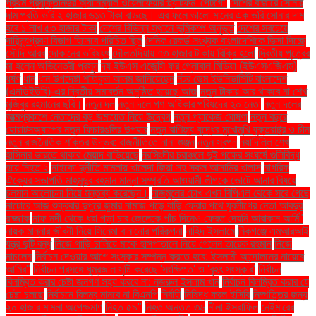
প্রথম প্রযুক্তিনির্ভর অ্যানিম্যাল ওয়েলফেয়ার প্ল্যাটফর্ম 'পেটগো'
দেশের বাজারে সোনার
দাম প্রতি ভরি ২ হাজার ৬১৩ টাকা বাড়ছে। এর ফলে ভালো মানের এক ভরি সোনার দাম
হবে ১ লাখ ৫৩ হাজার টাকা
দেশের বিভিন্ন স্থানে ভূমিকম্প অনুভূত
দেশের সবচেয়ে
দারিদ্র্যপ্রবণ বিভাগ হিসেবে পরিচিত ছিল
দৈনিক রেকর্ড সংখ্যক বাংলাদেশিকে ভিসা দিচ্ছে
সৌদি আরব
দোকানের ভবিষ্যৎ
দৌলতদিয়ায় ৭৩ হাজার টাকায় বিক্রি হলো
দ্বিতীয় পুত্রের
মা হলেন অভিনেত্রী প্রসূন
দ্য ইউএস এজেন্সি ফর গ্লোবাল মিডিয়া (ইউএসএজিএম)
ধর্ষণ
ধান
ধান উপদেষ্টা শফিকুল আলম জানিয়েছেন
নটর ডেম ইউনিভার্সিটি বাংলাদেশ
(এনডিইউবি)-এর দ্বিতীয় সমাবর্তন অনুষ্ঠিত হয়েছে আজ
নতুন টাকায় আর থাকবে না শেখ
মুজিবুর রহমানের ছবি।
নতুন দল
নতুন দলে গণ অধিকার পরিষদের ২০ নেতা
নতুন দলের
আত্মপ্রকাশে নেতাদের বড় জমায়েত নিয়ে উদ্বেগ
নতুন প্যাকেজ ঘোষণা
নতুন বছরে
হোয়াটসঅ্যাপের নতুন ফিচারগুলির উপহার
নতুন বাণিজ্য যুদ্ধের মুখোমুখি যুক্তরাষ্ট্র ও চীন
নতুন রাজনৈতিক শক্তির উদ্ভব: রাজনীতিতে নানা গুঞ্জন
নতুন স্বপ্ন
নয়াদিল্লি শেখ
হাসিনার ভারতে থাকার মেয়াদ বাড়িয়েছে
নরসিংদীর চরাঞ্চলে দুই পক্ষের সংঘর্ষে গুলিবিদ্ধ
হয়ে নিহত ২
নাইকো দুর্নীতি মামলায় খালেদা জিয়া সহ সকল আসামির খালাস
নাগরিক
ঐক্যের সভাপতি মাহমুদুর রহমান মান্না সম্প্রতি আওয়ামী লীগকে ভোটে আনার বিষয়ে
চলমান আলোচনা নিয়ে মন্তব্য করেছেন।
নাজমুলের চোখ এখন বিপিএল থেকে সরে গেছে
নাটোরে আজ শুক্রবার দুপুরে জুমার নামাজ পড়ে বাড়ি ফেরার পথে যুবলীগের নেতা আবদুর
রাজ্জাক
নাফ নদী থেকে ধরা পড়া চার জেলেকে পাঁচ দিনেও ফেরত দেয়নি আরাকান আর্মি"
নায়ক মান্নার জীবনী নিয়ে সিনেমা বানানোর পরিকল্পনা
নাহিদ ইসলামে
নিকগঞ্জে এমআরআই
যন্ত্র দুটি বন্ধ
নিজে গাড়ি চালিয়ে মাকে হাসপাতালে নিয়ে গেলেন তারেক রহমান
নিজে
নাচলেন
নির্বাচন দেওয়ার আগে সংস্কার সম্পন্ন করতে হবে: ইসলামী আন্দোলনের নায়েবে
আমির"
নির্বাচন প্রসঙ্গে ধূম্রজাল সৃষ্টি করেছে 'সংক্ষিপ্ত' ও 'বৃহৎ সংস্কার'
নির্বাচন
বিলম্বিত করার চেষ্টা জনগণ সহ্য করবে না: নজরুল ইসলাম খান
নির্বাচন বিলম্বিত করার যে
চেষ্টা চলছে
নির্বাচনে বিলম্ব মানবে না বিএনপি
নির্বাহী
নিষিদ্ধ করল ইসিবি
নিষ্পত্তির জন্য
২০ হাজার মামলা অপেক্ষমাণ
নিহত ৫৯"
নিহত অন্তত ৩৬
নীলা ইসরাফিল
নেইমারের