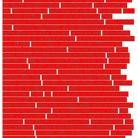
টেস্ট ক্রিকেটে আন্তর্জাতিক অভিষেক
জেলেনস্কির প্রশংসা
ঝাল খাবার খেলেই মেদ
কমবে
টঙ্গীতে বিজিবি মোতায়েন
টমেটো সতেজ রাখার সহজ টিপস
টাইফয়েড জ্বর:
টানা ১৫
মাসের ভয়াবহ সংঘর্ষের পর
টিউলিপসহ ৭ জনের ব্যাংক হিসাব তলব
টেকসই
বিশ্ববিদ্যালয়ের তালিকায় বাংলাদেশের সেরা ড্যাফোডিল ইউনিভার্সিটি
টেসলার শেয়ারে বড়
ধাক্কা
ট্রাম্প–মাস্ক: ‘ইউএসএআইডি বন্ধ করা আমাদের শত্রুদের জন্য উপহার
ট্রাম্পের ঘাঁটিতে জনমত জরিপে এগিয়ে কমলা
ট্রাম্পের জন্য সুখবর
ট্রাম্পের নির্দেশনায়
গত শুক্রবার ভয়েস অব আমেরিকার মূল প্রতিষ্ঠান
ট্রাম্পের নির্দেশে ভয়েস অব আমেরিকার
১৩০০ কর্মী ছুটিতে
ট্রাম্পের পরিকল্পনা মোকাবেলায় আরব শীর্ষ কূটনীতিকদের বৈঠক
ট্রাম্পের ভাষণে কংগ্রেসে তীব্র উত্তেজনা
ট্রাম্পের সঙ্গে মোদির ফোনালাপ
ট্রাম্পের
স্বাক্ষরে সেনাবাহিনী থেকে ট্রান্সজেন্ডারদের বাদ দেওয়ার নির্বাহী আদেশ
ট্রেনের অগ্রিম
টিকিট বিক্রি শুরু
ট্রেন্ডি ডিজাইনে 'সারা'র শীতকালীন পোশাকের সংগ্রহ
ঠাকুরগাঁও শহর
থেকে অপহৃত হন
ঠান্ডা-কাশি থেকে বাঁচতে বাইকারদের যা করা উচিত
ডলারের দাম না
বাড়লেও প্রবাসী আয় যেভাবে বাড়ছে
ডলারের বিপরীতে রুপির মূল্য নেমে এসেছে
ইতিহাসের সর্বনিম্ন স্তরে
ডাইনোসর পুনরুদ্ধারের চেষ্টা করছেন বিজ্ঞানীরা
ডায়াবেটিস
রোগীদের আতঙ্কের কারণ
ডায়াবেটিস রোগীদের জন্য উপকারী সজনে ডাঁটা
ডায়াবেটিসের
৪টি লক্ষণ যা কেবল নারীদের মধ্যে দেখা যায়
ডালিম খাওয়ার অসংখ্য উপকারিতা
ডিএসসিসি নির্বাচন
ডিপসিক
ডেঙ্গু
ডেঙ্গু হওয়ার কারণ এবং তার হাত থেকে বাঁচার উপায়
ডেভেলপমেন্ট পার্টি পেল নির্বাচন কমিশনের নিবন্ধন"
ডেসটিনি-ইভ্যালি সহ এমএলএম
ব্যবসা নিয়ে সতর্কবার্তা
ডোনাল্ড ট্রাম্প যুক্তরাষ্ট্রের কেন্দ্রীয় গোয়েন্দা সংস্থা (এফবিআই)
ড্রোনের মাধ্যমে নজরদারি চলছে
ঢাকা আন্তর্জাতিক ম্যারাথন-২০২৫ অনুষ্ঠিত
ঢাকায়
ছিনতাই ও ডাকাতির প্রবণতা
ঢাকায় নিযুক্ত জাতিসংঘের আবাসিক সমন্বয়কারী গোয়েন
লুইস বলেছেন
ঢাকায় হাঁটার গতি এখন গাড়ির চেয়েও বেশি''
ঢাকার পাইকারি বাজার'
ঢাকার
বাতাস ‘অস্বাস্থ্যকর’
ঢাবি উপাচার্যের দুঃখ প্রকাশ অনাকাঙ্ক্ষিত ঘটনার জন্য
তবুও শ্রোতা
হীন বাংলাদেশ বেতার”
তবে আমরাও পরাজিত হব: মাহমুদুর রহমান মান্না"
তরুণ ট্রাম্পের