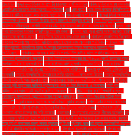
চেয়েছিল
ক্ষুদ্র নৃ-তাত্বিক জনগোষ্ঠী চাকমাদের জীবনযাত্রা
খনিজ চুক্তির জন্য শুক্রবার
ওয়াশিংটন যাচ্ছেন ইউক্রেনের প্রেসিডেন্ট
খবর
খরচ কত?
খরচ বহন করেছে বিসিসিআই"
খাওয়ার বাইরে আরও কত কাজে লাগে ডিম!
খাদ্যাভ্যাসে পরিবর্তন
খালেদা জিয়া ও তারেক
রহমানকে খালাস''
খালেদা জিয়ার নতুন মামলার কার্যক্রম বাতিল
খুলনা বিশ্ববিদ্যালয়ের
স্থাপনা: জীবনানন্দ–জগদীশচন্দ্রের নাম মুছে এখন কেউই দায় নিতে চাচ্ছেন না
খুলনা সিটি
করপোরেশনের সাবেক কাউন্সিলর গোলাম রব্বানী
খুলনায় ৭৪ বছর বয়সী সাজাপ্রাপ্ত ইউপি
সদস্যকে কুপিয়ে হত্যা
খেজুর দিয়ে ইফতার করা কেন ভালো
খেলাফত মজলিসের বিক্ষোভ:
ধর্ষকের ‘প্রকাশ্যে শাস্তি’ দাবিতে বায়তুল মোকাররম এলাকায় প্রতিবাদ
গণতন্ত্র মঞ্চ
কুড়িগ্রামের রৌমারীতে রাষ্ট্র সংস্কার আন্দোলনের কৃষক সমাবেশে হামলার নিন্দা
জানিয়েছে।
গণমাধ্যম সংস্কার কমিশন প্রধান উপদেষ্টার কাছে প্রতিবেদন জমা দিল
গতকাল বৃহস্পতিবার সন্ধ্যায়
গাজায় ইসরাইলের হামলার মধ্যে ৮০০ কোটি ডলারের অস্ত্র
সহায়তা ঘোষণা যুক্তরাষ্ট্রের
গাজায় ইসরায়েলি হামলায় ১৭ জন নিহত
গাজায় দ্বিতীয়
ধাপের যুদ্ধবিরতি আলোচনা: অনিশ্চয়তার মাঝে পরিস্থিতি
গাজায় যুদ্ধবিরতি চুক্তির শর্ত
অনুযায়ী
গাজায় যুদ্ধবিরতি: ইসরায়েল নাকি হামাস—কোন পক্ষ জিতল
গাজায় যুদ্ধবিরতির
বিষয়ে ভালোই আলোচনা চলছে
গাজার জাবালিয়ায় ৪৮ ঘণ্টায় ৫০ শিশুর মৃত্যু
গাজীপুরে
ঈদের ছুটি বাড়ানোর দাবিতে শ্রমিকদের দেড় ঘণ্টার বিক্ষোভ ও অবরোধ
গাজীপুরে
ঝুটগুদামের আগুন দুই ঘণ্টার চেষ্টায় নিয়ন্ত্রণে
গাড়ি
গাড়িচাপায় বুয়েট শিক্ষার্থীর মৃত্যু:
একমাত্র সন্তানের প্রয়াণে মায়ের অশ্রু থামছে না
গায়ে তেল দেওয়ার সঠিক সময়
কখন?"
গার্মেন্ট সেক্টরে নতুন করে অস্থিরতা সৃষ্টির ষড়যন্ত্র
গুগল ফোন নম্বর কেন চায়
গোয়ালন্দে মা ইলিশ রক্ষায় অভিযানে ট্রলারে উদ্ধার আগ্নেয়াস্ত্র
গ্যাসের দাম বৃদ্ধি
পোশাক খাতে উদ্বেগের সৃষ্টি করেছে
গ্রেফতার
ঘন কুয়াশায় বেড়েছে শীতের অনুভূতি
ঘন
ঘন আঙুল মটকালে হতে পারে যে ক্ষতি
ঘরে বসেই ভ্রুর আকার ঠিক করার সহজ পদ্ধতি
ঘাড় ব্যথা কমানোর জন্য সহজ ব্যায়াম
ঘূর্ণিঝড়
ঘূর্ণিঝড় দানা
চট্টগ্রামে আইনজীবী হত্যায়
: যৌথ বাহিনীর অভিযানে গ্রেপ্তার ২০
চট্টগ্রামে ছিনতাইয়ের আতঙ্ক
চট্টগ্রামের
টেরিবাজারে পোশাকের গুদামে আগুন লাগার ঘটনা
চলতি মাসেই হবে প্রথম চন্দ্র ও