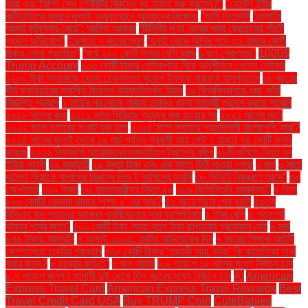
কারা এবং ট্রাম্প কেন গোষ্ঠীটির বিরুদ্ধে বড় হামলা শুরু করলেন?"
"হোটেল ইন্টার
কন্টিনেন্টালের সামনে জুলাই অভ্যুত্থানে আহতদের বিক্ষোভ
“আমি ডিভোর্সি
“জ্যোতি
আমার কুমিল্লার মেয়ে”: আসিফ আকবর
“টিসিবির পণ্য কেনার সময় ক্রেতাদের পাঁচটি
প্রধান অভিযোগ”
“ডেঙ্গুতে ৭ জনের মৃত্যু
“দুবাই থেকে অবৈধ পথে ৩২ হাজার কোটি
টাকার সোনা প্রবাহিত”
“বর্ষে ২০০ কোটি টাকার বেশি বরাদ্দ
১ জন গ্রেপ্তার"
1000$
Trump Account
১০৩ কোটি টাকার হেলিকপ্টার নিয়ে অনুশীলনে গেলেন নেইমার
১২০০ টাকা প্যাকেজে হেলথ চেকআপের সুযোগ ইনসাফ বারাকাহ হাসপাতালে
১৮ বছরের
দীর্ঘ ক্যারিয়ারের সমাপ্তি টানলেন মাহমুদউল্লাহ রিয়াদ
১৯ বিশ্ববিদ্যালয়ে গুচ্ছ ভর্তি
বিজ্ঞপ্তি প্রকাশ
২ মার্চের পর থেকে গাজায় কোনও খাদ্য সামগ্রী প্রবেশ করতে পারেনি
২০০৮ সালের কথা
২০১১ সালে সিরিয়ায় গৃহযুদ্ধ শুরু হওয়ার পর
২০২১ সালের জুনে
২০২২ সালে ডলারের সংকট শুরু হলে
২০২৪ সালে সবচেয়ে প্রভাবশালী বাংলাদেশি কারা?
২০২৪ সালের জুলাই থেকে ১৯ মার্চ পর্যন্ত প্রবাসী আয় মোট ২ হাজার ৭৪ কোটি ডলার
হয়েছে
২০২৬ বিশ্বকাপ আয়োজনের গুরুদায়িত্ব ট্রাম্পের কাঁধে
২৮টি গুলিতে নিহত হন
ইন্দিরা গান্ধী
২৯ জানুয়ারি
২৯ বস্তা টাকা এবং এক বস্তা চিঠি পাওয়া গেছে
৩ মার্চ
৩ মার্চে
খালেদা জিয়াকে খালাসের বিরুদ্ধে লিভ টু আপিলের শুনানি
৩০ মিনিটে নিয়ন্ত্রণে আসে"
৩০
সেপ্টেম্বর
৩০০ টাকা!
৩৩ হামলাকারীসহ নিহত ৫৮
৩৬৯ ফিলিস্তিনি কারামুক্ত"
৪ দিনে
৮০০ কোটি! কোথায় থামবে 'পুষ্পা ২' এর আয়?
৪১ বছরে বিচার শেষ হয়নি
৪৩তম
বিসিএস বাদ পড়াদের আবেদন পুনর্বিবেচনার সভা বৃহস্পতিবার
৫ টাকা বেশি
৫ শতাংশই
থাকবে পূর্বের মতো"
৫০০ কোটি টাকা দেবে: নতুন টাকা ছাপানোর প্রয়োজন নেই
৬ মার্চ
৬৭৫ টাকায় আমদানি
৭ আগস্ট ২০০৫: মেসির অভিষেকের দিন
৭ বছরের শিশুকে আইটি
কোম্পানিতে চাকরির প্রস্তাব
৭৩০ কোটি টাকার ‘প্রবাসী আয় নাটক’ কি কালোটাকা সাদা
করার জন্য?
৮ চক্রের জড়িত"
৮ জন আহত
৮.৬ শতাংশ ১৮ মাসের মধ্যে নির্বাচন চান
৮.৭ শতাংশ জনগণ আগামী দুই থেকে তিন বছরের মধ্যে নির্বাচন চান
AI
American
Express Travel Card
American Express Travel Rewards
Best
Travel Credit Card USA
Buy TRUMP Coin
CuteBabies