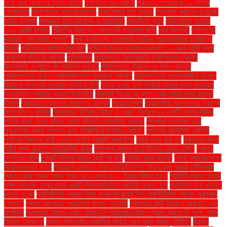
সঙ্গে আল হিলালের চুক্তি বাতিল
ন্যাশনাল জিওগ্রাফি
পঞ্চগড়ে তাপমাত্রা ১০ ডিগ্রি
সেলসিয়াস
পড়াশোনায় অমনোযোগিতা
পড়াশোনার চাপ বাড়ছে
পদত্যাগ করলেন উপদেষ্টা
নাহিদ ইসলাম
পদবঞ্চনা নিয়ে বিক্ষোভ ও মারামারি"
পরবর্তীতে মৃত্যু
পরিশোধিত হয়েছে
২৪২ কোটি ডলার"
পরীমণির বিরুদ্ধে গ্রেফতারি পরোয়ানা জারি
পরে উদ্ধার"
পর্তুগালের
পরাজয়; শেষ আটে স্পেন""
পর্দা উন্মোচনের অপেক্ষায় টোকিও আন্তর্জাতিক চলচ্চিত্র
উৎসব
পর্যটকদের কাটল নির্ঘুম রাত
পশ্চিম ইরাকের আনবার প্রদেশে ১৭ বছর বয়সী হুদার
(ছদ্মনাম) জীবনের কাহিনি
পাকিস্তান
পাকিস্তান বিমানবাহিনী চ্যাম্পিয়নস ট্রফির
উদ্বোধনী অনুষ্ঠানে কী প্রদর্শন করবে?
পাকিস্তানে ট্রেনের সব জিম্মি উদ্ধার
পাকিস্তানের দক্ষিণ ওয়াজিরিস্তানে কারফিউ আরোপ
পাকিস্তানের প্রধানমন্ত্রীর খালেদা
জিয়াকে সুস্থতার শুভেচ্ছা জানিয়ে চিঠি
পাচার হওয়া অর্থ ফিরিয়ে আনার জন্য কানাডার
সহযোগিতা প্রার্থনা প্রধান উপদেষ্টার
পাঠ্যবই বিতরণের আগে নোট-গাইড ছাপা বন্ধের
নির্দেশ
পাঠ্যবইয়ে র‍্যাপার সেজান ও হান্নান
পায়ের শিকল
পারমাণবিক আলোচনায় ইরানের
পাশে চীন ও রাশিয়া
পিকাসোর ‘উইমেন উইথ এ ওয়াচ’ নিলামে ১৪ কোটি ডলারে বিক্রি
পিঠের ব্যথা থেকে মুক্তি পেতে কীভাবে মোকাবিলা করবেন
পিলখানা হত্যাকাণ্ডের
পুনঃতদন্ত দ্রুত সম্পন্ন হবে: স্বরাষ্ট্র উপদেষ্টার ঘোষণা"
পুতিনের হানিট্র্যাপ কৌশল
পুতুলের বিরুদ্ধে চিঠি এখনও পায়নি পররাষ্ট্র মন্ত্রণালয়
পুরুষ যখন বাবা হন
পুরুষদের জন্য
শরীর সুস্থ রাখতে প্রয়োজনীয় খাবার
পুলিশকে হামলা করে ছিনিয়ে নেয়ার চেষ্টা"
পেছনে
ফেললেন রদ্রি
পেনাল্টি মিসের ম্যাচে রিয়ালের জয়
পেঁয়াজ ছাড়া রান্না!
পোষা কুকুরের জন্য
বিয়ে ভাঙলেন কনে!
প্রতারণা ঠেকাতে নতুন ভেরিফিকেশন ফিচার চালু করছে টেলিগ্রাম
প্রতি কেজি শুকনা শজন পাতা ৩৫০ থেকে ৪০০ টাকায় বিক্রি হয়।
প্রতিটি ব্যাংক শাখায়
স্কুল ব্যাংকিং চালুর জন্য একটি শিক্ষাপ্রতিষ্ঠান প্রতিষ্ঠা করতে হবে
প্রতিদিন ডিম খাওয়া:
ভালো না মন্দ
প্রতিষ্ঠানের প্রভাব নিয়ে গবেষণার জন্য তিন অর্থনীতিবিদ নোবেল পুরস্কার
পেলেন"
প্রথম আলোতে প্রকাশিত সংবাদ অনুযায়ী
প্রথমবার জুটি বাঁধছেন আয়ুষ্মান এবং
রাশমিকা
প্রথমবার বিমানে ভ্রমণ করছেন? প্রথমবার বিমানে ভ্রমণ করছেন? সঙ্গে যেসব
জিনিস নেবেন না
প্রধান উপদেষ্টার সময়সীমা মাথায় রেখে কাজ করছি: সিইসি"
প্রধান