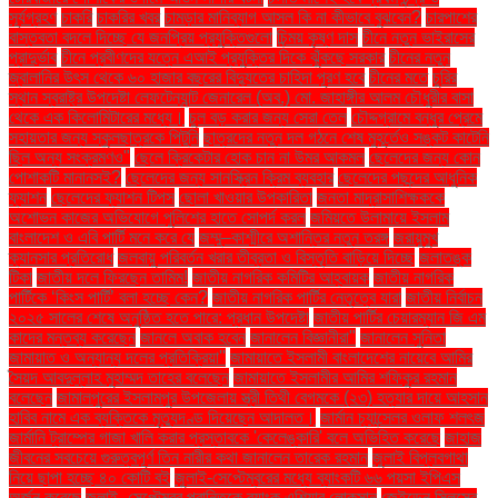
সূর্যগ্রহণ
চাকরি
চাকরির খবর
চামড়ার মানিব্যাগ আসল কি না কীভাবে বুঝবেন?
চারপাশের
বাস্তবতা বদলে দিচ্ছে যে জনপ্রিয় প্রযুক্তিগুলো
চিন্ময় কৃষ্ণ দাস
চীনে নতুন ভাইরাসের
প্রাদুর্ভাব
চীনে প্রবীণদের যত্নে এআই প্রযুক্তির দিকে ঝুঁকছে সরকার
চীনের নতুন
জ্বালানির উৎস থেকে ৬০ হাজার বছরের বিদ্যুতের চাহিদা পূরণ হবে
চীনের মতে
চুরির
স্থান স্বরাষ্ট্র উপদেষ্টা লেফটেন্যান্ট জেনারেল (অব.) মো. জাহাঙ্গীর আলম চৌধুরীর বাসা
থেকে এক কিলোমিটারের মধ্যে।
চুল বড় করার জন্য সেরা তেল
চৌদ্দগ্রামে বন্ধুর প্রেমে
সহায়তার জন্য স্কুলছাত্রকে পিটুনি
ছাত্রদের নতুন দল গঠনে শেষ মুহূর্তেও সঙ্কট কাটেনি
ছিল অন্য সংক্রমণও"
ছেলে ক্রিকেটার হোক চান না উমর আকমল
ছেলেদের জন্য কোন
পোশাকটি মানানসই?
ছেলেদের জন্য সানস্ক্রিন ক্রিম ব্যবহার
ছেলেদের পছন্দের আধুনিক
ফ্যাশন
ছেলেদের ফ্যাশন টিপস
ছোলা খাওয়ার উপকারিতা
জনতা মাদ্রাসাশিক্ষককে
অশোভন কাজের অভিযোগে পুলিশের হাতে সোপর্দ করল
জমিয়তে উলামায়ে ইসলাম
বাংলাদেশ ও এবি পার্টি মনে করে যে
জম্মু–কাশ্মীরে অশান্তির নতুন তরঙ্গ
জরায়ুমুখ
ক্যানসার প্রতিরোধ
জলবায়ু পরিবর্তন খরার তীব্রতা ও বিস্তৃতি বাড়িয়ে দিচ্ছে
জলাতঙ্ক
টিকা
জাতীয় দলে ফিরছেন তামিম!
জাতীয় নাগরিক কমিটির আহ্বায়ক
জাতীয় নাগরিক
পার্টিকে ‘কিংস পার্টি’ বলা হচ্ছে কেন?
জাতীয় নাগরিক পার্টির নেতৃত্বে যারা
জাতীয় নির্বাচন
২০২৫ সালের শেষে অনুষ্ঠিত হতে পারে: প্রধান উপদেষ্টা
জাতীয় পার্টির চেয়ারম্যান জি এম
কাদের মন্তব্য করেছেন
জানলে অবাক হবেন
জানালেন বিজ্ঞানীরা"
জানালেন সুনিতা
জামায়াত ও অন্যান্য দলের প্রতিক্রিয়া''
জামায়াতে ইসলামী বাংলাদেশের নায়েবে আমির
সৈয়দ আবদুল্লাহ মুহাম্মদ তাহের বলেছেন
জামায়াতে ইসলামীর আমির শফিকুর রহমান
বলেছেন
জামালপুরের ইসলামপুর উপজেলায় স্ত্রী তিথী বেগমকে (২৩) হত্যার দায়ে আহসান
হাবিব নামে এক ব্যক্তিকে মৃত্যুদণ্ড দিয়েছেন আদালত।
জার্মান চ্যান্সেলর ওলাফ শলৎজ
জার্মানি ট্রাম্পের গাজা খালি করার প্রস্তাবকে 'কেলেঙ্কারি' বলে অভিহিত করেছে
জাহাজ
জীবনের সবচেয়ে গুরুত্বপূর্ণ তিন নারীর কথা জানালেন তারেক রহমান
জুলাই বিপ্লবগাথা
নিয়ে ছাপা হচ্ছে ৪০ কোটি বই
জুলাই-সেপ্টেম্বরের মধ্যে ব্যাংকটি ৬৬ পয়সা ইপিএস
অর্জন করেছে
জুলাই–সেপ্টেম্বর প্রান্তিকে ব্যাংক এশিয়ার লোকসান
জেইডেন সিলসের