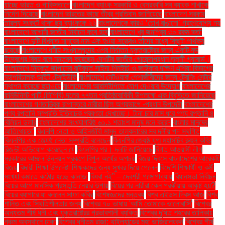
যাচ্ছে ভারত ও পাকিস্তানে
বাংলাদেশ ব্যাংক সরকারি ও বেসরকারি সব ব্যাংক শাখাকে
নির্দেশ দিয়েছে
বাংলাদেশ ভারতের কাছে তীব্র প্রতিবাদ জানিয়েছে
বাংলাদেশ সরকার
তারল্য সংকটে থাকা ছয় ব্যাংককে ২২
বাংলাদেশকে কারও ‘চোখ রাঙানো’ গ্রহণযোগ্য নয়
বাংলাদেশে আগামী জাতীয় নির্বাচন কবে হবে
বাংলাদেশে খুব জনপ্রিয় ৩০ রকম ভর্তা
বাংলাদেশে দুটি বিখ্যাত মানুষের নাম এক হওয়া সত্ত্বেও তাঁদের মধ্যে কিছুটা পার্থক্য
রয়েছে
বাংলাদেশে ধর্মীয় সংখ্যালঘুদের ওপর নির্যাতন যুক্তরাষ্ট্রের জন্য একটি বড়
উদ্বেগের বিষয় বলে মন্তব্য করেছেন দেশটির জাতীয় গোয়েন্দাপ্রধান তুলসী গ্যাবার্ড।
বাংলাদেশে নিযুক্ত জাপানের রাষ্ট্রদূত সাইদা শিনইচি ও জাইকার দক্ষিণ এশিয়া বিভাগের
মহাপরিচালক আইট টেরুইউকি
বাংলাদেশে নেটওয়ার্ক পেশাজীবীদের জন্য ট্রেনিং সেন্টার
স্থাপন করেছে হুয়াওয়ে
বাংলাদেশের আরসিইপিতে যোগ দেওয়ার উদ্যোগ
বাংলাদেশের
কমিউনিস্ট পার্টি (সিপিবি) দলের ৭৭তম প্রতিষ্ঠাবার্ষিকী উপলক্ষে এক বিবৃতিতে জানিয়েছে
বাংলাদেশের গণতান্ত্রিক রূপান্তরে নারীরা ছিল অগ্রভাগে -প্রধান উপদেষ্টা
বাংলাদেশের
পণ্য রপ্তানি সম্প্রতি ইতিবাচক প্রবণতা দেখাচ্ছে। টানা চার মাস ধরে পণ্য রপ্তানি ৪
বিলিয়ন ডলার
বাংলাদেশের সংখ্যাগরিষ্ঠ ৬১.১ শতাংশ মানুষ মনে করেন
বাংলার মানুষের
আতিথেয়তা'
বিএনপি নেতা ও আইনজীবী মাসুদ তালুকদারের সব দলীয় পদ স্থগিত
বিএনপির এক জ্যেষ্ঠ নেতা সম্প্রতি বলেছেন
বিএনপির জ্যেষ্ঠ যুগ্ম মহাসচিব রুহুল কবির
রিজভী অভিযোগ করেছেন যে
বিএনপির পর। দলটি জানিয়েছে
বিগত আওয়ামী লীগ
সরকারের আমলে উন্নয়ন প্রকল্পে বিপুল অর্থের অপচয়
বিজয় দিবসে বাংলাদেশের আরেকটি
বিজয়
বিদায়ী শিক্ষা উপদেষ্টা শিক্ষকদের জন্য সুখবর দিয়ে গেলেন
বিদেশি শিক্ষার্থী ও কর্মী
সংখ্যা কমাতে কঠোর হচ্ছে কানাডা
বিধবা নই” – দেবশ্রী গঙ্গোপাধ্যায়
বিধানসভা নির্বাচন
বিয়ের আগে মানসিক প্রস্তুতি নেয়ার উপায়
বিয়ের পর নারীরা কেন পরকীয়ায় আকৃষ্ট হয়?
বিয়ের ব্যাপারে যা বললেন সাফা কবির
বিশেষজ্ঞদের মন্তব্য
বিশ্ব এইডস দিবস আজ
বিশ্ব
শান্তি এবং স্থিতিশীলতার জন্য
বিশ্বের ৭০ ভাষায় 'আমি তোমাকে ভালোবাসি'
বিশ্বের
অন্যতম শীর্ষ ধনী এবং যুক্তরাষ্ট্রের প্রভাবশালী ব্যক্তি
বিশ্বের দূষিত শহরের তালিকায়
পঞ্চম অবস্থানে ঢাকা
বিশ্বের ধনীতম রাজা: থাইল্যান্ডের মহা ভাজিরালংকর্ন
বিশ্বের শীর্ষ