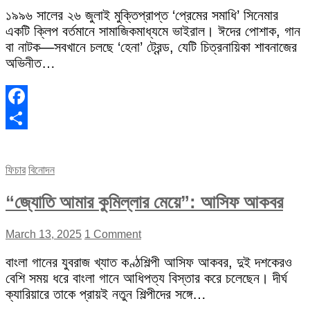
১৯৯৬ সালের ২৬ জুলাই মুক্তিপ্রাপ্ত ‘প্রেমের সমাধি’ সিনেমার
একটি ক্লিপ বর্তমানে সামাজিকমাধ্যমে ভাইরাল। ঈদের পোশাক, গান
বা নাটক—সবখানে চলছে ‘হেনা’ ট্রেন্ড, যেটি চিত্রনায়িকা শাবনাজের
অভিনীত…
Facebook
Share
ফিচার
বিনোদন
“জ্যোতি আমার কুমিল্লার মেয়ে”: আসিফ আকবর
March 13, 2025
1 Comment
বাংলা গানের যুবরাজ খ্যাত কণ্ঠশিল্পী আসিফ আকবর, দুই দশকেরও
বেশি সময় ধরে বাংলা গানে আধিপত্য বিস্তার করে চলেছেন। দীর্ঘ
ক্যারিয়ারে তাকে প্রায়ই নতুন শিল্পীদের সঙ্গে…