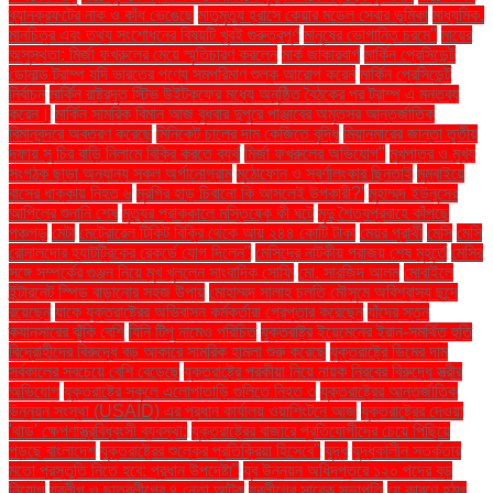
ব্যানক্রফটের নাক ও কাঁধ ভেঙেছে
মাতৃমৃত্যু হ্রাসে কেয়ার মডেল সেবার ভূমিকা
মাধ্যমিক.
মানচিত্র এবং তথ্য সংশোধনের বিষয়টি খুবই গুরুত্বপূর্ণ
মানুষের ভোগান্তি চরমে"
মায়ের
অসুস্থতা: মির্জা ফখরুলের মেয়ে স্মৃতিচারণ করলেন
মার্ক জাকারবার্গ
মার্কিন প্রেসিডেন্ট
ডোনাল্ড ট্রাম্প যদি ভারতের পণ্যে সমপরিমাণ শুল্ক আরোপ করেন
মার্কিন প্রেসিডেন্ট
নির্বাচন
মার্কিন রাষ্ট্রদূত স্টিভ উইটকফের মধ্যে অনুষ্ঠিত বৈঠকের পর ট্রাম্প এ মন্তব্য
করেন।
মার্কিন সামরিক বিমান আজ বুধবার দুপুরে পাঞ্জাবের অমৃতসর আন্তর্জাতিক
বিমানবন্দরে অবতরণ করেছে
মিনিকেট চালের দাম কেজিতে বৃদ্ধি
মিয়ানমারের জান্তা তৃতীয়
দফায় সু চির বাড়ি নিলামে বিক্রি করতে ব্যর্থ
মির্জা ফখরুলের অভিযোগ"
মুখপাত্র ও মুখ্য
সংগঠক ছাড়া অন্যান্য সকল অর্গানোগ্রাম
মুঠোফোন ও স্বর্ণালংকার ছিনতাই
মুম্বাইয়ে
বাসের ধাক্কায় নিহত ৬
মুরগির হাড় চিবানো কি আসলেই উপকারী?'
মুহাম্মদ ইউনূসের
আপিলের শুনানি শেষ
মৃত্যুর প্রাক্কালে মস্তিষ্কে কী ঘটে
মৃদু শৈত্যপ্রবাহে কাঁপছে
পঞ্চগড়
মেটা
মেট্রোরেল টিকিট বিক্রি থেকে আয় ২৪৪ কোটি টাকা
মেয়র প্রার্থী
মেসি
মেসি
রোনালদোর হ্যাটট্রিকের রেকর্ডে যোগ দিলেন"
মেসিদের নাটকীয় পরাজয় শেষ মুহূর্তে
মেসির
সঙ্গে সম্পর্কের গুঞ্জন নিয়ে মুখ খুললেন সাংবাদিক সোফি
মো. সারজিদ আলম
মোবাইলে
ইন্টারনেট স্পিড বাড়ানোর সহজ উপায়
মোহাম্মদ সালাহ চলতি মৌসুমে অবিশ্বাস্য ছন্দে
রয়েছেন
যাকে যুক্তরাষ্ট্রের অভিবাসন কর্মকর্তারা গ্রেপ্তার করেছেন
যাঁদের স্তন
ক্যানসারের ঝুঁকি বেশি
যিনি টিপু নামেও পরিচিত
যুক্তরাষ্ট্র ইয়েমেনের ইরান-সমর্থিত হুতি
বিদ্রোহীদের বিরুদ্ধে বড় আকারে সামরিক হামলা শুরু করেছে
যুক্তরাষ্ট্রে ডিমের দাম
সর্বকালের সবচেয়ে বেশি বেড়েছে
যুক্তরাষ্ট্রে পরকীয়া নিয়ে নায়ক নিরবের বিরুদ্ধে স্ত্রীর
অভিযোগ
যুক্তরাষ্ট্রে স্কুলে এলোপাতাড়ি গুলিতে নিহত ৩
যুক্তরাষ্ট্রের আন্তর্জাতিক
উন্নয়ন সংস্থা (USAID) এর প্রধান কার্যালয় ওয়াশিংটনে আজ
যুক্তরাষ্ট্রের দেওয়া
'থাড' ক্ষেপণাস্ত্রবিধ্বংসী ব্যবস্থা:
যুক্তরাষ্ট্রের বাজারে প্রতিযোগীদের চেয়ে পিছিয়ে
পড়ছে বাংলাদেশ
যুক্তরাষ্ট্রের শুল্কের প্রতিক্রিয়া হিসেবে"
যুদ্ধ
যুদ্ধকালীন সতর্কতার
মতো প্রস্তুতি নিতে হবে: প্রধান উপদেষ্টা"
যুব উন্নয়ন অধিদপ্তরে ১২০ পদের বড়
নিয়োগ
যুবলীগ ও ছাত্রলীগের ৪ নেতা আটক
যুবলীগের সাবেক সভাপতি
যে কারণে হঠাৎ