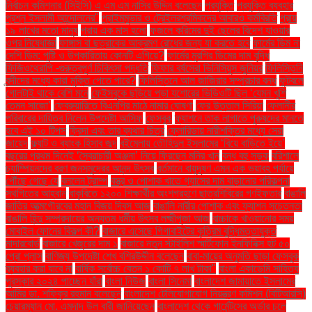
নির্বাচন কমিশনার (সিইসি) এ এম এম নাসির উদ্দিন বলেছেন
প্রযুক্তি
প্রযুক্তি ব্যবহার
প্রশ্ন ইসলামী আন্দোলনের"
প্রাইমমুভার ও ট্রেইলরশ্রমিকদের আবারও কর্মবিরতি
প্রায়
১৯ লাখের মতো মানুষ
প্রায় এক মাস হলো
ফজলে করিমের দুই ছেলের বিদেশ যাওয়ার
ওপর নিষেধাজ্ঞা
ফাঙ্গাস বা ছত্রাকের আক্রমণ রোধের জন্য যা করতে হবে
ফার্মের ডিম না
দেশি ডিম: পুষ্টি ও উপকারিতায় কোনটি এগিয়ে?
ফার্মের মুরগির ডিমের দাম বৃদ্ধি
ফিজিওথেরাপি -গুরুত্বপূর্ণ চিকিৎসা পদ্ধতি
ফিফার বর্ষসেরা ভিনিসিয়ুস জুনিয়র
ফিলিস্তিনি
বন্দীদের মধ্যে কারা মুক্তি পেতে পারে?
ফিলিস্তিনে আল জাজিরার সম্প্রচার বন্ধ
ফুটবলে
গোলটাই থাকে বেশি মনে
ফেইসবুকে ছড়িয়ে পড়া যশোরের ভিডিওটি ছিল ‘যেমন খুশি
তেমন সাজো’
ফেব্রুয়ারিতে বিএনপির মাঠে নামার ঘোষণা
ফের উত্তাল সিরিয়া
ফেলানীর
পরিবারের দায়িত্ব নিলেন উপদেষ্টা আসিফ
ফেসবুক
ফ্যাশনে তাক লাগাতে পুরুষদের মানতে
হবে এই ১০ টিপস
ফ্রিদা এবং তার ব্যথার চিত্র
ফ্লোরিডায় নারীশক্তির মধ্যে সেরা
জায়েদ
ফ্ল্যাট ও ব্যাংক হিসাব জব্দ
বইমেলায় তৌহিদুল ইসলামের ‘বিয়ে বাড়িতে ইয়ে’
বছরের প্রথম দিনেই ‘স্বৈরাচারী অঞ্জনা’ নিয়ে ফিরছেন মনির খান
বন্ধ বহু সড়ক
বরিশালে
চ্যাম্পিয়নদের বরণ জনসমুদ্রের আনন্দ উৎসব
বর্তমানে বায়ুদূষণ এমন এক ভয়াবহ পর্যায়ে
পৌঁছে গেছে যে
বললেন ট্রাম্প
বস্ত্র ও পোশাক খাতে গ্যাসের দাম বাড়ানোর পরিকল্পনা
স্থগিতের আহ্বান
বাকৃবিতে ১২০০ শিক্ষার্থীর অংশগ্রহণে ছাত্রশিবিরের গণইফতার
বাঙালি
জাতির আত্মগৌরবের মহান বিজয় দিবস আজ
বাঙালি নারীর পোশাক এবং ফ্যাশন সচেতনতা
বাঙালি হিন্দু সম্প্রদায়ের অন্যতম ধর্মীয় উৎসব লক্ষ্মীপূজা আজ
বাচ্চাকে খাওয়ানোর সময়
মোবাইল ফোনের বিকল্প কী?
বাজারে এসেছে গিগাবাইটের কৃত্রিম বুদ্ধিমত্তাযুক্ত
মাদারবোর্ড
বাজারে খেজুরের দাম ১
বাজারে নতুন স্টাইলিশ স্মার্টফোন ইনফিনিক্স হট ৫০
প্রো প্লাস
বাণিজ্য উপদেষ্টা শেখ বশিরউদ্দীন বলেছেন
বাবা-মায়ের অনুমতি ছাড়া ফেসবুক
ব্যবহার করা যাবে না
বার্ষিক সর্বোচ্চ বেতন ১ কোটি ৭ লাখ টাকা"
বাংলা একাডেমি সাহিত্য
পুরস্কার ২০২৪ পাচ্ছেন যাঁরা
বাংলা নিউজ
বাংলা সিনেমা
বাংলাদেশ জামায়াতে ইসলামের
আমির ডা. শফিকুর রহমান বলেছেন
বাংলাদেশ টেলিযোগাযোগ নিয়ন্ত্রণ কমিশন (বিটিআরসি)
চেয়ারম্যান মো. এমদাদ উল বারী জানিয়েছেন
বাংলাদেশ থেকে গার্মেন্টসের অর্ডার চলে