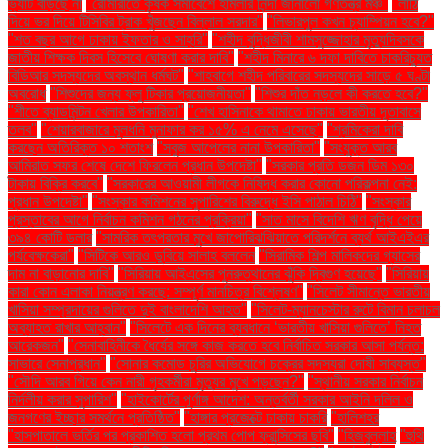
ভ্যাট বাড়ছে না
"রৌমারীতে কৃষক সমাবেশে হামলার নিন্দা জানালো গণতন্ত্র মঞ্চ"
"লাঠি
দিয়ে ভর দিয়ে টিসিবির ট্রাক খুঁজছেন বিল্লাল সরদার"
"লিভারপুল কখন চ্যাম্পিয়ন হবে?"
"শত বছর আগে ঢাকায় ইফতার ও সাহ্‌রি"
"শহীদ বুদ্ধিজীবী শামসুজ্জোহার মৃত্যুদিবসকে
জাতীয় শিক্ষক দিবস হিসেবে ঘোষণা করার দাবি"
"শহীদ মিনারে ৬ দফা দাবিতে চাকরিচ্যুত
বিডিআর সদস্যদের অবস্থান ধর্মঘট"
"শাহবাগে শহীদ পরিবারের সদস্যদের সাড়ে ৫ ঘণ্টা
অবরোধ
"শিশুদের জন্য ফ্লু টিকার প্রয়োজনীয়তা"
"শিশুর দাঁত নড়লে কী করতে হবে?"
"শীতে ব্যাডমিন্টন খেলার উপকারিতা"
"শেখ হাসিনাকে থামাতে ঢাকায় ভারতীয় দূতাবাসে
তলব"
"শেয়ারবাজারে মূলধনি মুনাফার কর ১৫% এ নেমে এসেছে"
"শ্রমিকেরা দাবি
করছেন অতিরিক্ত ১০ শতাংশ
"সবুজ আপেলের নানা উপকারিতা"
"সংযুক্ত আরব
আমিরাত সফর শেষে দেশে ফিরলেন প্রধান উপদেষ্টা"
"সরকার প্রতি ডজন ডিম ১৩০
টাকায় বিক্রি করবে"
"সরকারের আওয়ামী লীগকে নিষিদ্ধ করার কোনো পরিকল্পনা নেই:
প্রধান উপদেষ্টা"
"সংস্কার কমিশনের সুপারিশের বিরুদ্ধে ইসি পাঠাল চিঠি"
"সংস্কার
প্রস্তাবের আগে নির্বাচন কমিশন গঠনের প্রক্রিয়া"
"সাত মাসে বিদেশি ঋণ বৃদ্ধি পেয়ে
৩৯৪ কোটি ডলার
"সামরিক তৎপরতার মুখে জাপোরিঝঝিয়াতে পরিদর্শনে ব্যর্থ আইএইএর
পর্যবেক্ষকেরা"
"সিটিকে আরও ডুবিয়ে সালাহ বললেন
"সিরামিক শিল্প মালিকদের গ্যাসের
দাম না বাড়ানোর দাবি"
"সিরিয়ায় আইএসের পুনরুত্থানের ঝুঁকি দ্বিগুণ হয়েছে"
"সিরিয়ায়
কারা কোন এলাকা নিয়ন্ত্রণ করছে: সম্পূর্ণ মানচিত্র বিশ্লেষণ"
"সিলেট সীমান্তে ভারতীয়
খাসিয়া সম্প্রদায়ের গুলিতে দুই বাংলাদেশি আহত"
"সিলেট-ম্যানচেস্টার রুটে বিমান চলাচল
অব্যাহত রাখার আহ্বান"
"সিলেটে এক দিনের ব্যবধানে ‘ভারতীয় খাসিয়া গু‌লিতে’ নিহত
আরেকজন"
"সেনাবাহিনীকে ধৈর্যের সঙ্গে কাজ করতে হবে নির্বাচিত সরকার আসা পর্যন্ত:
সাভারে সেনাপ্রধান"
"সোনার কমোড চুরির অভিযোগে চক্রের সদস্যরা দোষী সাব্যস্ত"
"সৌদি আরব গিয়ে কেন নারী গৃহকর্মীরা মৃত্যুর মুখে পড়ছেন?"
"স্থানীয় সরকার নির্বাচন
নির্দলীয় করার সুপারিশ"
"হাইকোর্টের পূর্ণাঙ্গ আদেশ: অন্তর্বর্তী সরকার আইনি দলিল ও
জনগণের ইচ্ছার সমর্থনে প্রতিষ্ঠিত"
"হাঙ্গার প্রজেক্টে ঢাকায় চাকরি
"হালিশহর
"হাসপাতালে ভর্তির পর প্রকাশিত হলো প্রথম পোপ ফ্রান্সিসের ছবি"
"হিজবুল্লাহ
"হুথি