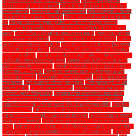
পাঠ্যবইতে মানচিত্র ও তথ্য বিষয়ে চীনের আপত্তি"
"বিচারক ট্রাম্প প্রশাসনের
গণবরখাস্তের নির্দেশনা আটকে দিলেন"
"বিটিআরসি স্টারলিংক নিয়ে কাজ করছে: ইলন
মাস্কের উদ্যোগ"
"বিদেশ ভ্রমণে দেশি পর্যটকদের কমতি
"বিপিএলে ক্রিকেট ও সিনেমার
'বিস্ফোরণ' উপভোগ করছেন শাকিব খান"
"বিভিন্ন স্থানে খাবারের দোকান খোলা রাখতে
বাধা
"বিশ্বের সংঘাতজনিত ক্ষুধায় প্রতিদিন ২১ হাজার মানুষের মৃত্যু: অক্সফাম"
"বেক্সিমকোর শ্রমিক-কর্মচারীদের পাওনা পরিশোধে ৫২৫ কোটি টাকা ঋণ প্রদান করবে
সরকার"
"বোমা ফাটিয়ে ও গুলি চালিয়ে সোনার দোকানে ডাকাতি
"ব্যবসায়ীকে কোপানোর
ঘটনায় ছাত্রদল নেতা গ্রেপ্তার
"ভাঙা হাড় জোড়া লাগতে কেন সময় লাগে?"
"ভারতকে
পরাজিত করে সেমিফাইনালে বাংলাদেশ"
"ভালোবাসা দিবসে ‘তামাশা’ পোস্ট নিয়ে ব্যাখ্যা
দিলেন উপদেষ্টা ফরিদা আখতার"
"ভিনিসিয়ুসকে সৌদি ক্লাবে যাওয়া থেকে বিরত রাখতে
রিয়ালের নতুন কৌশল"
"মতলব উত্তরে ছাত্রদল নেত্রীর বাড়িতে অগ্নিসংযোগের ঘটনা"
"মন্ত্রীর বাড়ির সামনে বৃষ্টিতে দাঁড়িয়ে ছিলাম
"ময়নামতি ওয়ার সিমেট্রিতে একটি জাপানি
সৈনিকের দেহাবশেষ পাওয়া যায়নি"
"ময়মনসিংহে আজহারীর মাহফিলে মুঠোফোন হারানোর
ঘটনায় থানায় ২০০টি জিডি"
"মামুনুল হক: সচিবালয়ে আগুন ও টঙ্গী হত্যাকাণ্ড একে
অপরের সাথে সম্পর্কিত
"মিরপুরে চাঁদা না পেয়ে মার্কেট ভাঙচুর
"মিরপুরে সাকিবের খেলা
বন্ধে বিক্ষোভ
"মির্জা ফখরুল আগামীকাল লন্ডন যাচ্ছেন"
"মেসি-সুয়ারেজ জুটি: কি এটি
সর্বকালের সেরা?"
"যদি এই সরকার পরাজিত হয়
"যুক্তরাজ্য রাশিয়াকে সহায়তা করা
ব্যক্তিদের প্রবেশ নিষিদ্ধ করছে"
"যুক্তরাষ্ট্র অবৈধ বাংলাদেশিদের ফেরত পাঠাবে"
"যুক্তরাষ্ট্র থেকে সামরিক বিমানে দেশে ফিরলেন নথিপত্রহীন ভারতীয় অভিবাসীরা"
"রাজনৈতিক দলের কাছ থেকে নাম চেয়েছে ইসি গঠনের অনুসন্ধান কমিটি"
"রাজনৈতিক
বক্তব্য এড়াতে চাই
"রাশিফল ২০২৪: এই বছরে আপনার জীবন কেমন হতে পারে"
"রাশেদ খান মেনন ও তাঁর স্ত্রীর বিদেশে যাত্রায় নিষেধাজ্ঞা"
"রাহুলের তুলনায় বড় ব্যবধানে
ওয়েনাডে জয়ী প্রিয়াঙ্কা"
"রিজভী: ভারত বাংলাদেশের সার্বভৌমত্বে সরাসরি হস্তক্ষেপ
করছে"
"রূপগঞ্জে ডাকাতদের হামলায় ঢাকা বিশ্ববিদ্যালয়ের ছাত্রের চোখে গুরুতর আঘাত"
"রেকর্ড মুনাফা ও লভ্যাংশ: শেয়ারধারীদের জন্য ৯৭৫ কোটি টাকার ঘোষণা"
"রেস্তোরাঁয়