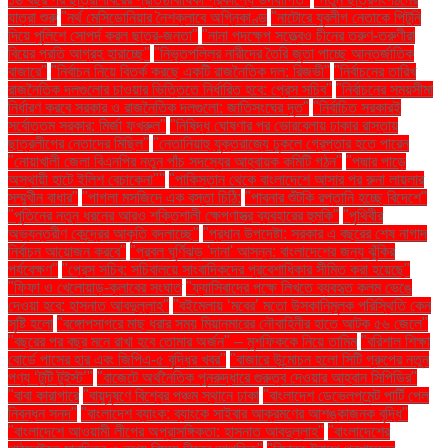
যাত্রা শুরু
"নর্থ মেসিডোনিয়ার নৈশক্লাবে অগ্নিকাণ্ড
"নাটোরে যুবলীগ নেতাকে পিটুনি
দিয়ে পুলিশে সোপর্দ করল ছাত্র-জনতা"
"নানা পদক্ষেপ সত্ত্বেও চীনের তরুণ-তরুণীরা
বিয়ের প্রতি আগ্রহ হারাচ্ছে"
"নিভৃতপল্লির নারীদের তৈরি জুতা পাচ্ছে আন্তর্জাতিক
বাজারে"
"নির্বাচন নিয়ে বিতর্ক করছে একটি রাজনৈতিক দল: রিজভী"
"নির্বাচনের তারিখ
রাজনৈতিক দলগুলোর চাওয়ার ভিত্তিতে নির্ধারিত হবে: প্রেস সচিব"
"নির্বাচনের সময়সীমা
নির্ধারণ করবে সরকার ও রাজনৈতিক দলগুলো: জাতিসংঘের দূত"
"নির্বাচিত সরকারই
সর্বোত্তম সরকার: মির্জা ফখরুল"
"নিষিদ্ধ ঘোষণার পর ভোরবেলায় ঢাকার রাস্তায়
ছাত্রলীগের নেতাদের মিছিল"
"নেতানিয়াহু যুক্তরাজ্যে ঢুকলে গ্রেপ্তার হতে পারেন
"নোয়াখালী জেলা বিএনপির নতুন পাঁচ সদস্যের আহ্বায়ক কমিটি গঠন"
"পদ্মার পাড়ে
অস্থায়ী হাটে ইলিশ বেচাকেনা"''
"পাকিস্তান থেকে বাংলাদেশে আসার পর রুনা লায়লার
সম্মুখীন বাধার"
"পাগলা মসজিদে এক বস্তা চিঠি:
"পাবনার শুঁটকি রপ্তানি হচ্ছে বিদেশে"
"পুতিনের নতুন ধরনের আরও শক্তিশালী ক্ষেপণাস্ত্র ব্যবহারের হুমকি"
"পৃথিবীর
অভ্যন্তরীণ কেন্দ্রের আকৃতি বদলাচ্ছে"
"প্রধান উপদেষ্টা: সরকার এ বছরের শেষ নাগাদ
নির্বাচন আয়োজন করবে"
"প্রবল ঘূর্ণিঝড় 'দানা' আসন্ন: বাংলাদেশের জন্য ঝুঁকির
পর্যবেক্ষণ"
"প্রেস সচিব: সচিবালয়ে সাংবাদিকদের প্রবেশাধিকার সীমিত করা হয়েছে"
"ফিফা ও খেলোয়াড়-ক্লাবের সংঘাত
"ফ্যাসিবাদের পক্ষে লিখতে ব্যবহৃত কলম ভেঙে
দেওয়া হবে: হাসনাত আবদুল্লাহ"
"বইমেলায় ‘মবের’ মতো উসকানিমূলক পরিস্থিতি কেন
সৃষ্টি হলো
"বঙ্গোপসাগরে মাছ ধরার সময় মিয়ানমারের নৌবাহিনীর হাতে আটক ৫৬ জেলে"
"বছরের পর বছর মনে রাখা হবে তোমার অর্জন" – মুশফিককে নিয়ে তামিম
"বরিশাল শিক্ষা
বোর্ডে পাসের হার এবং জিপিএ-৫ বৃদ্ধির খবর"
"বাজারে উন্মোচন হলো সিটি গ্রুপের নতুন
পণ্য ‘টুটি টুইস্ট’"
"বাজেটে অর্থনৈতিক পুনরুদ্ধারে গুরুত্ব দেওয়ার আহ্বান সিপিডির"
"বাবা কারাগারে
"বায়ুদূষণে বিশ্বের পঞ্চম স্থানে ঢাকা
"বাংলাদেশ ডেভেলপমেন্ট পার্টি পেল
নিবন্ধন সনদ"
"বাংলাদেশ ব্যাংক: ব্যাংকে সাইবার আক্রমণের আশঙ্কাজনক বৃদ্ধি"
"বাংলাদেশে আওয়ামী লীগের অপ্রাসঙ্গিকতা: হাসনাত আবদুল্লাহ"
"বাংলাদেশের