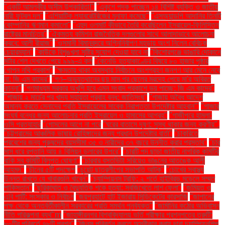
"একটি আমলকীর অসীম উপকারিতা!"
"একুশে পদক পাচ্ছেন ১৪ বিশিষ্ট ব্যক্তি ও জাতীয়
নারী ফুটবল দল"
"এশিয়াটিক ল্যাবরেটরিজের মুনাফা কমেছে"
"এসঅ্যান্ডপি আদানির তিনটি
কোম্পানির ঋণমান কমালো"
"এহুদ ওলমার্ট কীভাবে তৈরি করেছিলেন ইসরায়েল-ফিলিস্তিন
রাষ্ট্রের মানচিত্র"
"ঐকমত্য কমিশন রাজনৈতিক দলগুলোর সাথে আলাদাভাবে আলোচনা
করবে: আলী রীয়াজ"
"ওসমানী বিমানবন্দরে অগ্নিনির্বাপণ মহড়ায় অংশ নিলেন বেবিচক
চেয়ারম্যান"
"কাউকে বিশৃঙ্খলা সৃষ্টির সুযোগ দেওয়া যাবে না
"কিশোরগঞ্জে ভাঙারি দোকানে
মর্টার শেল দেখতে পেয়ে ৯৯৯-এ কল
"কেনেডি হত্যাকাণ্ডের বিষয়ে ৮০ হাজার পৃষ্ঠার
গোপন নথি প্রকাশ"
"ক্ষমতায় থাকা অবস্থায় নির্বাচনে অংশগ্রহণ জনগণ আর মেনে নেবে
না: জি এম কাদের"
"গণ–অভ্যুত্থানের ছয় মাস পর ছেলের মরদেহ পেয়ে মা'র অবিরত
কান্না"
"গণমাধ্যম সরকার অখুশি হবে এমন সংবাদ প্রকাশে ভয় পাচ্ছে: জি এম কাদের"
"গাজায় ২ মার্চের পর খাদ্য সহায়তা প্রবাহ বন্ধ: জাতিসংঘ"
"গাজায় অবৈধ আদেশ
অমান্য করতে সেনাদের প্রতি ইসরায়েলের সাবেক নিরাপত্তা উপদেষ্টার আহ্বান"'
"গাজার
সংঘর্ষ বন্ধের জন্য আলোচনার প্রতি ইসরায়েল ও হামাসের আগ্রহ"
"গাজীপুরে হামলা:
ওসি প্রত্যাহার
"গোসলের আগে না পরে
"ঘরের বাতাসে দূষণ: সুস্থ থাকার জন্য করণীয়".
"চট্টগ্রামের আঞ্চলিক ভাষায় রোহিঙ্গাদের জন্য প্রধান উপদেষ্টার বার্তা"
"চাকরিতে
প্রবেশের জন্য পুরুষদের বয়সসীমা ৩৫ ও নারীদের ৩৭ বছরে উন্নীত করার প্রস্তাব"
"চার
মাস ধরে রপ্তানি আয় ৪ বিলিয়ন ডলারের উপরে"
"চারটি পদ ছাড়া জাতীয় নাগরিক কমিটির
বাকি সব কমিটি বিলুপ্ত ঘোষণা"
"চারবার বসতভিটা সরিয়েও ভাঙনের আতঙ্কে আলী
আহমদ"
"চীনের ৫টি পদক্ষেপ
"চুয়েট ছাত্রলীগের সভাপতি আটক"
"চোখের স্বাস্থ্য
উন্নত রাখতে যে খাবারগুলি খাবেন"
"চ্যাম্পিয়নস ট্রফি: ২ শর্তে হাইব্রিড মডেলে সম্মত
পাকিস্তান"
"ছুরিকাঘাত ও বৈদ্যুতিক শকে হত্যা: সবজিখেতে লাশ ফেলা"
"জমিয়ত ও
এবি পার্টি: সংস্কার ও নির্বাচন
"জয়পুরহাটে হাট ইজারায় সিন্ডিকেটের কারসাজি
"জাপানের
পক্ষ থেকে অন্তর্বর্তীকালীন সরকারের প্রতি সমর্থন পুনর্ব্যক্ত"
"জার্মানির কঠোর অভিবাসন
নীতি পরিকল্পনা ব্যর্থ"m
"জাহাঙ্গীরনগর বিশ্ববিদ্যালয় ভর্তি পরীক্ষার প্রশ্নপত্রে ত্রুটি:
৮০টির পরিবর্তে ৭৮টি প্রশ্ন"
"জিনস পরিবর্তন করতে অস্বীকার করায় দাবা চ্যাম্পিয়নশিপ