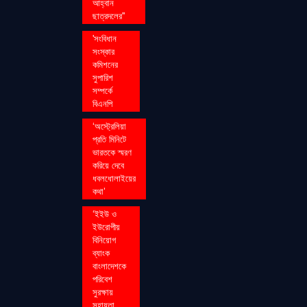
আহ্বান
ছাত্রদলের''
'সংবিধান
সংস্কার
কমিশনের
সুপারিশ
সম্পর্কে
বিএনপি
‘অস্ট্রেলিয়া
প্রতি মিনিটে
ভারতকে স্মরণ
করিয়ে দেবে
ধবলধোলাইয়ের
কথা’
‘ইইউ ও
ইউরোপীয়
বিনিয়োগ
ব্যাংক
বাংলাদেশকে
পরিবেশ
সুরক্ষায়
সহায়তা