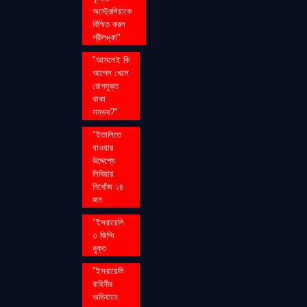
অস্ট্রেলিয়াকে
বিস্মিত করল
শ্রীলঙ্কা"
"আসলেই কি
আপেল খেলে
রোগমুক্ত
থাকা
সম্ভব?"
"ইতালিতে
যাওয়ার
উদ্দেশ্যে
লিবিয়ায়
নিখোঁজ ২৪
জন
"ইসরায়েলি
৩ জিম্মি
মুক্ত
"ইসরায়েলি
বাহিনীর
অভিযানে