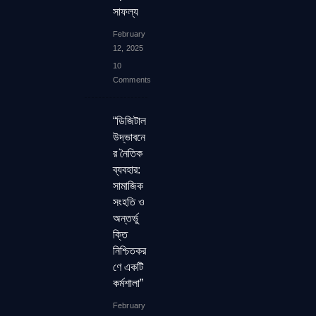
সাফল্য
February
12, 2025
10
Comments
“ডিজিটাল
উদ্ভাবনে
র নৈতিক
ব্যবহার:
সামাজিক
সংহতি ও
অন্তর্ভু
ক্তি
নিশ্চিতকর
ণে একটি
কর্মশালা”
February