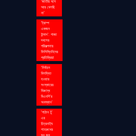
‘জাতীয় দলে
আর খেলছি
না’
‘ট্রাম্প
একজন
উন্মাদ’: গাজা
দখলের
পরিকল্পনায়
ফিলিস্তিনিদের
প্রতিক্রিয়া
‘নির্বাচন
বিলম্বিত
হওয়ার
সংস্কারের
বিরুদ্ধে
বিএনপি’র
অবস্থান’
‘পাঠান টু’
এর
চিত্রনাট্য
শাহরুখের
মন জয়