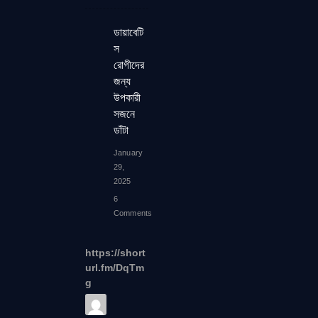
ডায়াবেটি
স
রোগীদের
জন্য
উপকারী
সজনে
ডাঁটা
January
29,
2025
6
Comments
https://short
url.fm/DqTm
g