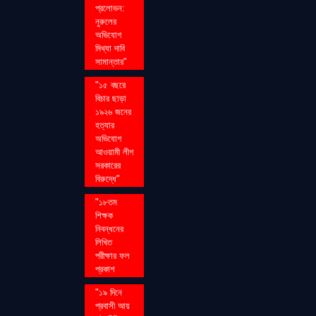
প্রলোভন:
নুরুলের
অভিযোগ
মিথ্যা দাবি
সামান্তার"
"১৫ বছরে
বিচার ছাড়া
১৯২৬ জনের
হত্যার
অভিযোগ
আওয়ামী লীগ
সরকারের
বিরুদ্ধে"
"১৮তম
শিক্ষক
নিবন্ধনের
লিখিত
পরীক্ষার ফল
প্রকাশ
"১৯ দিনে
প্রবাসী আয়