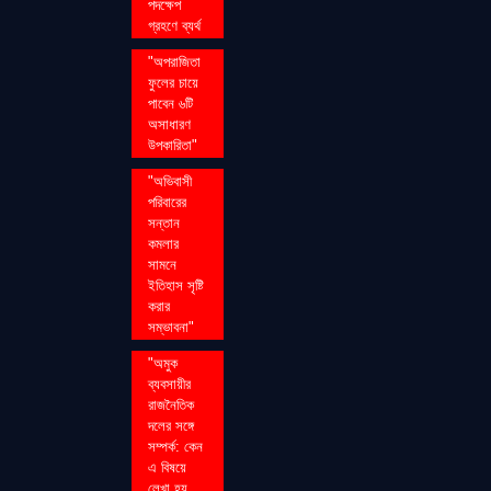
পদক্ষেপ
গ্রহণে ব্যর্থ
"অপরাজিতা
ফুলের চায়ে
পাবেন ৬টি
অসাধারণ
উপকারিতা"
"অভিবাসী
পরিবারের
সন্তান
কমলার
সামনে
ইতিহাস সৃষ্টি
করার
সম্ভাবনা"
"অমুক
ব্যবসায়ীর
রাজনৈতিক
দলের সঙ্গে
সম্পর্ক: কেন
এ বিষয়ে
লেখা হয়