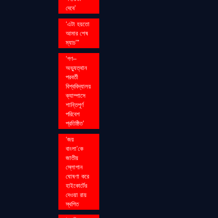
দেবে’
‘এটা হয়তো
আমার শেষ
ম্যাচ’"
‘গণ–
অভ্যুত্থান
পরবর্তী
বিশ্ববিদ্যালয়
ক্যাম্পাসে
শান্তিপূর্ণ
পরিবেশ
প্রতিষ্ঠিত’
‘জয়
বাংলা’কে
জাতীয়
স্লোগান
ঘোষণা করে
হাইকোর্টের
দেওয়া রায়
স্থগিত