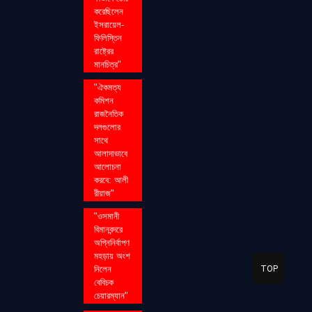
করেছিলেন
ইসরায়েল-
ফিলিস্তিন
রাষ্ট্রের
মানচিত্র"
"ঐকমত্য
কমিশন
রাজনৈতিক
দলগুলোর
সাথে
আলাদাভাবে
আলোচনা
করবে: আলী
রীয়াজ"
"ওসমানী
বিমানবন্দরে
অগ্নিনির্বাপণ
মহড়ায় অংশ
TOP
নিলেন
বেবিচক
চেয়ারম্যান"