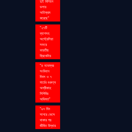
দুই বিলিয়ন
ডলার
অতিক্রম
করেছে"
"২৭টি
ব্যাগসহ
অস্ট্রেলিয়া
সফরে
ভারতীয়
ক্রিকেটার
"৪ নভেম্বর
সংবিধান
দিবস ও ৭
মার্চের গুরুত্ব
অস্বীকার:
সিপিবির
অভিমত"
"৬৭ দিন
সাগরে ভেসে
থাকার পর
জীবিত উদ্ধার