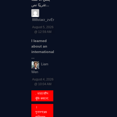
تقريبًا نص...
888starz_zvEr
August 5, 2026
@ 12:59 AM
I learned
about an
international
...
Liam
Wen
August 4, 2026
@ 10:04 AM
. ডায়াবেটিস
ঝুঁকি কমানো:
।
সুনামগঞ্জের
শান্তিগঞ্জ