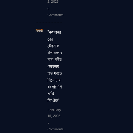
2, 2025
9
Comments
”কক্সবাজা
রের
টেকনাফ
উপজেলার
নাফ নদীর
মোহনায়
মাছ ধরতে
গিয়ে চার
বাংলাদেশি
মাঝি
নিখোঁজ”
February
15, 2025
7
Comments