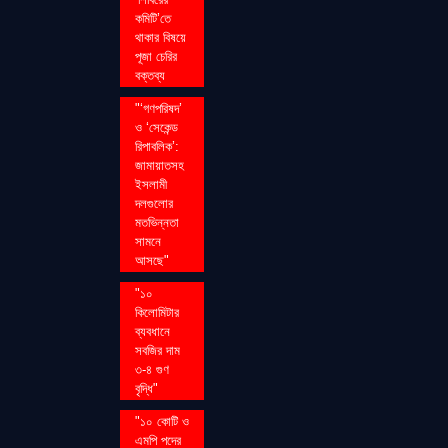
কমিটি’তে
থাকার বিষয়ে
পূজা চেরির
বক্তব্য
"‘গণপরিষদ’
ও ‘সেকেন্ড
রিপাবলিক’:
জামায়াতসহ
ইসলামী
দলগুলোর
মতভিন্নতা
সামনে
আসছে"
"১০
কিলোমিটার
ব্যবধানে
সবজির দাম
৩-৪ গুণ
বৃদ্ধি"
"১০ কোটি ও
এমপি পদের