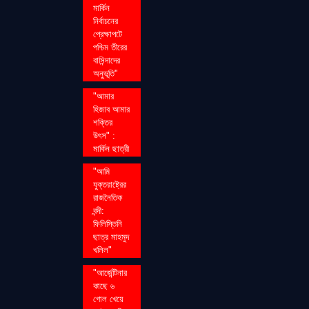
মার্কিন
নির্বাচনের
প্রেক্ষাপটে
পশ্চিম তীরের
বাসিন্দাদের
অনুভূতি"
"আমার
হিজাব আমার
শক্তির
উৎস" :
মার্কিন ছাত্রী
"আমি
যুক্তরাষ্ট্রের
রাজনৈতিক
বন্দী:
ফিলিস্তিনি
ছাত্র মাহমুদ
খলিল"
"আর্জেন্টিনার
কাছে ৬
গোল খেয়ে