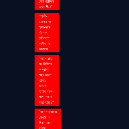
সেই ব্রাজিল
এখন শীর্ষে"
"আলী-
চমকের পর
হৃদয়-ঝড়ে
বরিশাল
পৌঁছালো
ফাইনালে
আবারো"
"আলেপ্পোর
পর সিরিয়ার
অন্যান্য
শহর দখলে
এগিয়ে
চলেছে
হায়াত আল-
শাম: কে বা
কারা তারা?"
"আসলাঙ্কারের
সেঞ্চুরি ও
তিকশানার
ঘূর্ণিতে