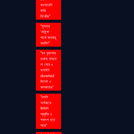
বাংলাদেশি
মাঝি
নিখোঁজ''
''খুলনায়
‘নাটুকে’
পার্কে জলবায়ু
তহবিল''
''ঘন কুয়াশায়
ঢাকায় নামতে
না পেরে ৬
ফ্লাইট
diverted
সিলেট ও
কলকাতায়''
''চলতি
অর্থবছরে
জিডিপি
প্রবৃদ্ধি ৪
শতাংশ হতে
পারে''