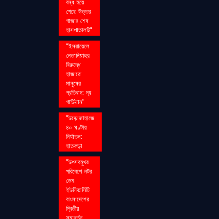
বন্ধ হয়ে
গেছে উত্তর
গাজার শেষ
হাসপাতালটি"
"ইসরায়েলে
নেতানিয়াহুর
বিরুদ্ধে
হাজারো
মানুষের
প্রতিবাদ: দ্য
গার্ডিয়ান"
"উড়োজাহাজে
৪০ ঘণ্টার
নির্যাতন:
হাতকড়া
"উৎসবমুখর
পরিবেশে নটর
ডেম
ইউনিভার্সিটি
বাংলাদেশের
দ্বিতীয়
সমাবর্তন