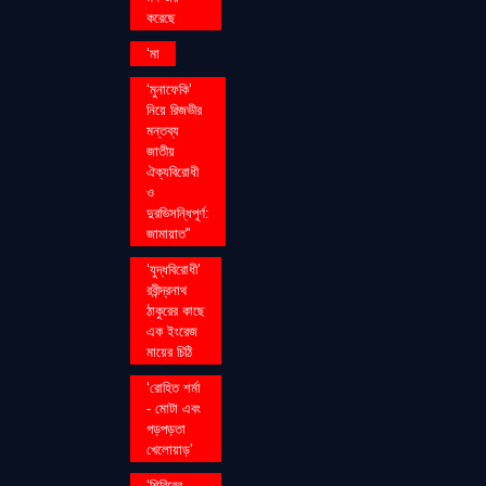
করেছে
‘মা
‘মুনাফেকি’
নিয়ে রিজভীর
মন্তব্য
জাতীয়
ঐক্যবিরোধী
ও
দুরভিসন্ধিপূর্ণ:
জামায়াত"
‘যুদ্ধবিরোধী’
রবীন্দ্রনাথ
ঠাকুরের কাছে
এক ইংরেজ
মায়ের চিঠি
‘রোহিত শর্মা
- মোটা এবং
গড়পড়তা
খেলোয়াড়’
‘শিবিরের