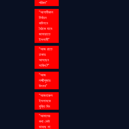
পরিষদ"
"আগামীকাল
নির্বাচন
কমিশনে
বৈঠকে যাবে
জামায়াতে
ইসলামী"
"আজ রাতে
ঢাকায়
আসছেন
সাকিব?"
"আজ
লক্ষ্মীপূজার
উৎসব"
"আজহারুল
ইসলামকে
মুক্তি দিন
"আমাদের
কথা কেউ
ভাবছে না: