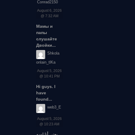
Conrad2150
August 6, 2026
@ 7:32 AM
Мамы и
папы
слушайте
Двойки...
Shkola
onlain_tlKa
August 5, 2026
@ 10:41 PM
Hi guys. I
have
found...
web3_E
August 5, 2026
@ 10:23 AM
يعني أنا لسه