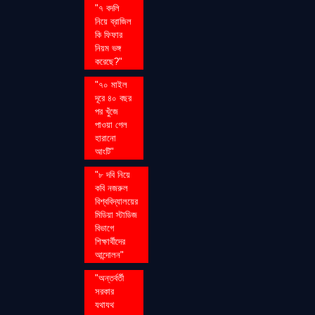
"৭ বদলি
নিয়ে ব্রাজিল
কি ফিফার
নিয়ম ভঙ্গ
করেছে?"
"৭০ মাইল
দূরে ৪০ বছর
পর খুঁজে
পাওয়া গেল
হারানো
আংটি"
"৮ দবি নিয়ে
কবি নজরুল
বিশ্ববিদ্যালয়ের
মিডিয়া স্টাডিজ
বিভাগে
শিক্ষার্থীদের
আন্দোলন"
"অন্তর্বর্তী
সরকার
যথাযথ