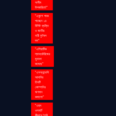
অসীম
উপকারিতা!"
"একুশে পদক
পাচ্ছেন ১৪
বিশিষ্ট ব্যক্তি
ও জাতীয়
নারী ফুটবল
দল"
"এশিয়াটিক
ল্যাবরেটরিজের
মুনাফা
কমেছে"
"এসঅ্যান্ডপি
আদানির
তিনটি
কোম্পানির
ঋণমান
কমালো"
"এহুদ
ওলমার্ট
কীভাবে তৈরি