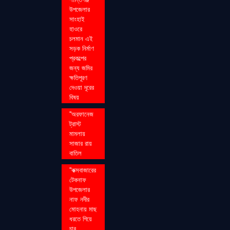
উপজেলার
সাংহাই
হাওরে
চলমান এই
সড়ক নির্মাণ
প্রকল্পের
জন্য জমির
ক্ষতিপূরণ
দেওয়া দূরের
বিষয়
''অরফানেজ
ট্রাস্ট
মামলায়
সাজার রায়
বাতিল
''কক্সবাজারের
টেকনাফ
উপজেলার
নাফ নদীর
মোহনায় মাছ
ধরতে গিয়ে
চার