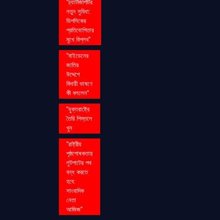
''চ্যাটজিপিটির
নতুন সুবিধা:
ডিপসিকের
প্রতিযোগিতার
মুখে বিপ্লব''
''বাইডেনের
জাতির
উদ্দেশে
বিদায়ী ভাষণে
কী বললেন''
''যুক্তরাষ্ট্রে
তৈরি পিস্তলে
খুন
''রাষ্ট্রীয়
পৃষ্ঠপোষকতায়
লুটপাটের পথ
বন্ধ করতে
হবে:
সাংবাদিক
নেতা
আজিজ"