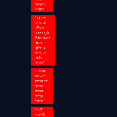
সফলভাবে
অনুষ্ঠিত"
"এই দেশ
১৯৭১-এর
শহীদদের
রক্তের প্রতি
বিশ্বাসঘাতকতা
করেছে:
কুমিল্লায়
জোনায়েদ
সাকির
মন্তব্য"
"এক মাস
ধরে খোলা
সয়াবিন তেল
ব্যবহার
করছেন
বাণিজ্য
উপদেষ্টা"
"একটি
আমলকীর