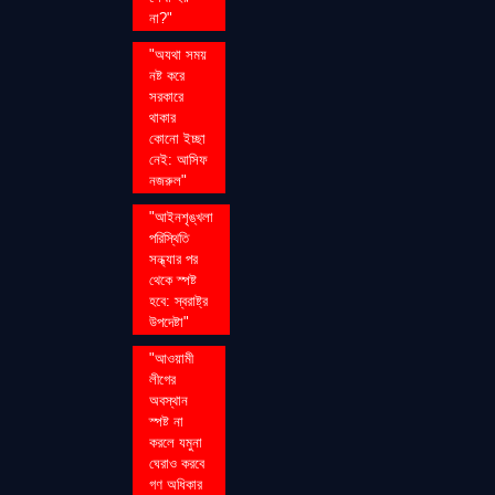
না?"
"অযথা সময়
নষ্ট করে
সরকারে
থাকার
কোনো ইচ্ছা
নেই: আসিফ
নজরুল"
"আইনশৃঙ্খলা
পরিস্থিতি
সন্ধ্যার পর
থেকে স্পষ্ট
হবে: স্বরাষ্ট্র
উপদেষ্টা"
"আওয়ামী
লীগের
অবস্থান
স্পষ্ট না
করলে যমুনা
ঘেরাও করবে
গণ অধিকার