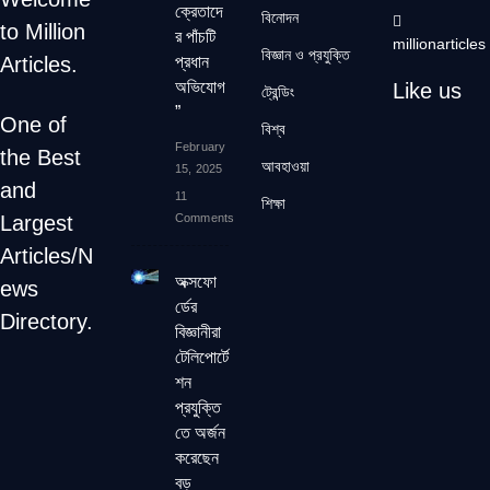
ক্রেতাদে
বিনোদন
to Million
র পাঁচটি
millionarticles
বিজ্ঞান ও প্রযুক্তি
Articles.
প্রধান
অভিযোগ
Like us
ট্রেন্ডিং
”
One of
বিশ্ব
February
the Best
আবহাওয়া
15, 2025
and
11
শিক্ষা
Largest
Comments
Articles/N
অক্সফো
ews
র্ডের
Directory.
বিজ্ঞানীরা
টেলিপোর্টে
শন
প্রযুক্তি
তে অর্জন
করেছেন
বড়