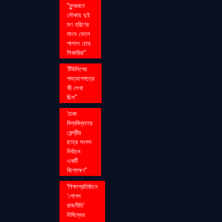
''সুন্দরবনে
নৌকায় দুই
মণ হরিণের
মাংস ফেলে
পালাল চোর
শিকারিরা''
'টিউলিপের
পদত্যাগপত্রে
কী লেখা
ছিল''
'ঢাকা
বিশ্ববিদ্যালয়
কেন্দ্রীয়
ছাত্র সংসদ
নির্বাচন:
একটি
বিশ্লেষণ''
'শিক্ষাপ্রতিষ্ঠানে
‘গোপন
রাজনীতি’
নিষিদ্ধের