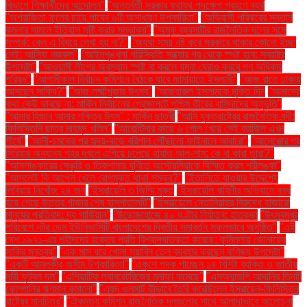
বিভাগে শিক্ষার্থীদের আন্দোলন"
"অন্তর্বর্তী সরকার যথাযথ পদক্ষেপ গ্রহণে ব্যর্থ
"অপরাজিতা ফুলের চায়ে পাবেন ৬টি অসাধারণ উপকারিতা"
"অভিবাসী পরিবারের সন্তান
কমলার সামনে ইতিহাস সৃষ্টি করার সম্ভাবনা"
"অমুক ব্যবসায়ীর রাজনৈতিক দলের সঙ্গে
সম্পর্ক: কেন এ বিষয়ে লেখা হয় না?"
"অযথা সময় নষ্ট করে সরকারে থাকার কোনো ইচ্ছা
নেই: আসিফ নজরুল"
"আইনশৃঙ্খলা পরিস্থিতি সন্ধ্যার পর থেকে স্পষ্ট হবে: স্বরাষ্ট্র
উপদেষ্টা"
"আওয়ামী লীগের অবস্থান স্পষ্ট না করলে যমুনা ঘেরাও করবে গণ অধিকার
পরিষদ"
"আগামীকাল নির্বাচন কমিশনে বৈঠকে যাবে জামায়াতে ইসলামী"
"আজ রাতে ঢাকায়
আসছেন সাকিব?"
"আজ লক্ষ্মীপূজার উৎসব"
"আজহারুল ইসলামকে মুক্তি দিন
"আমাদের
কথা কেউ ভাবছে না: মার্কিন নির্বাচনের প্রেক্ষাপটে পশ্চিম তীরের বাসিন্দাদের অনুভূতি"
"আমার হিজাব আমার শক্তির উৎস" : মার্কিন ছাত্রী
"আমি যুক্তরাষ্ট্রের রাজনৈতিক বন্দী:
ফিলিস্তিনি ছাত্র মাহমুদ খলিল"
"আর্জেন্টিনার কাছে ৬ গোল খেয়ে সেই ব্রাজিল এখন
শীর্ষে"
"আলী-চমকের পর হৃদয়-ঝড়ে বরিশাল পৌঁছালো ফাইনালে আবারো"
"আলেপ্পোর পর
সিরিয়ার অন্যান্য শহর দখলে এগিয়ে চলেছে হায়াত আল-শাম: কে বা কারা তারা?"
"আসলাঙ্কারের সেঞ্চুরি ও তিকশানার ঘূর্ণিতে অস্ট্রেলিয়াকে বিস্মিত করল শ্রীলঙ্কা"
"আসলেই কি আপেল খেলে রোগমুক্ত থাকা সম্ভব?"
"ইতালিতে যাওয়ার উদ্দেশ্যে
লিবিয়ায় নিখোঁজ ২৪ জন
"ইসরায়েলি ৩ জিম্মি মুক্ত
"ইসরায়েলি বাহিনীর অভিযানে বন্ধ
হয়ে গেছে উত্তর গাজার শেষ হাসপাতালটি"
"ইসরায়েলে নেতানিয়াহুর বিরুদ্ধে হাজারো
মানুষের প্রতিবাদ: দ্য গার্ডিয়ান"
"উড়োজাহাজে ৪০ ঘণ্টার নির্যাতন: হাতকড়া
"উৎসবমুখর
পরিবেশে নটর ডেম ইউনিভার্সিটি বাংলাদেশের দ্বিতীয় সমাবর্তন সফলভাবে অনুষ্ঠিত"
"এই
দেশ ১৯৭১-এর শহীদদের রক্তের প্রতি বিশ্বাসঘাতকতা করেছে: কুমিল্লায় জোনায়েদ
সাকির মন্তব্য"
"এক মাস ধরে খোলা সয়াবিন তেল ব্যবহার করছেন বাণিজ্য উপদেষ্টা"
"একটি আমলকীর অসীম উপকারিতা!"
"একুশে পদক পাচ্ছেন ১৪ বিশিষ্ট ব্যক্তি ও জাতীয়
নারী ফুটবল দল"
"এশিয়াটিক ল্যাবরেটরিজের মুনাফা কমেছে"
"এসঅ্যান্ডপি আদানির তিনটি
কোম্পানির ঋণমান কমালো"
"এহুদ ওলমার্ট কীভাবে তৈরি করেছিলেন ইসরায়েল-ফিলিস্তিন
রাষ্ট্রের মানচিত্র"
"ঐকমত্য কমিশন রাজনৈতিক দলগুলোর সাথে আলাদাভাবে আলোচনা