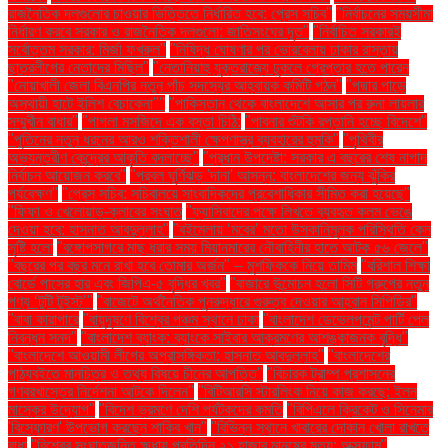
রাজনৈতিক দলগুলোর চাওয়ার ভিত্তিতে নির্ধারিত হবে: প্রেস সচিব"
"নির্বাচনের সময়সীমা
নির্ধারণ করবে সরকার ও রাজনৈতিক দলগুলো: জাতিসংঘের দূত"
"নির্বাচিত সরকারই
সর্বোত্তম সরকার: মির্জা ফখরুল"
"নিষিদ্ধ ঘোষণার পর ভোরবেলায় ঢাকার রাস্তায়
ছাত্রলীগের নেতাদের মিছিল"
"নেতানিয়াহু যুক্তরাজ্যে ঢুকলে গ্রেপ্তার হতে পারেন
"নোয়াখালী জেলা বিএনপির নতুন পাঁচ সদস্যের আহ্বায়ক কমিটি গঠন"
"পদ্মার পাড়ে
অস্থায়ী হাটে ইলিশ বেচাকেনা"''
"পাকিস্তান থেকে বাংলাদেশে আসার পর রুনা লায়লার
সম্মুখীন বাধার"
"পাগলা মসজিদে এক বস্তা চিঠি:
"পাবনার শুঁটকি রপ্তানি হচ্ছে বিদেশে"
"পুতিনের নতুন ধরনের আরও শক্তিশালী ক্ষেপণাস্ত্র ব্যবহারের হুমকি"
"পৃথিবীর
অভ্যন্তরীণ কেন্দ্রের আকৃতি বদলাচ্ছে"
"প্রধান উপদেষ্টা: সরকার এ বছরের শেষ নাগাদ
নির্বাচন আয়োজন করবে"
"প্রবল ঘূর্ণিঝড় 'দানা' আসন্ন: বাংলাদেশের জন্য ঝুঁকির
পর্যবেক্ষণ"
"প্রেস সচিব: সচিবালয়ে সাংবাদিকদের প্রবেশাধিকার সীমিত করা হয়েছে"
"ফিফা ও খেলোয়াড়-ক্লাবের সংঘাত
"ফ্যাসিবাদের পক্ষে লিখতে ব্যবহৃত কলম ভেঙে
দেওয়া হবে: হাসনাত আবদুল্লাহ"
"বইমেলায় ‘মবের’ মতো উসকানিমূলক পরিস্থিতি কেন
সৃষ্টি হলো
"বঙ্গোপসাগরে মাছ ধরার সময় মিয়ানমারের নৌবাহিনীর হাতে আটক ৫৬ জেলে"
"বছরের পর বছর মনে রাখা হবে তোমার অর্জন" – মুশফিককে নিয়ে তামিম
"বরিশাল শিক্ষা
বোর্ডে পাসের হার এবং জিপিএ-৫ বৃদ্ধির খবর"
"বাজারে উন্মোচন হলো সিটি গ্রুপের নতুন
পণ্য ‘টুটি টুইস্ট’"
"বাজেটে অর্থনৈতিক পুনরুদ্ধারে গুরুত্ব দেওয়ার আহ্বান সিপিডির"
"বাবা কারাগারে
"বায়ুদূষণে বিশ্বের পঞ্চম স্থানে ঢাকা
"বাংলাদেশ ডেভেলপমেন্ট পার্টি পেল
নিবন্ধন সনদ"
"বাংলাদেশ ব্যাংক: ব্যাংকে সাইবার আক্রমণের আশঙ্কাজনক বৃদ্ধি"
"বাংলাদেশে আওয়ামী লীগের অপ্রাসঙ্গিকতা: হাসনাত আবদুল্লাহ"
"বাংলাদেশের
পাঠ্যবইতে মানচিত্র ও তথ্য বিষয়ে চীনের আপত্তি"
"বিচারক ট্রাম্প প্রশাসনের
গণবরখাস্তের নির্দেশনা আটকে দিলেন"
"বিটিআরসি স্টারলিংক নিয়ে কাজ করছে: ইলন
মাস্কের উদ্যোগ"
"বিদেশ ভ্রমণে দেশি পর্যটকদের কমতি
"বিপিএলে ক্রিকেট ও সিনেমার
'বিস্ফোরণ' উপভোগ করছেন শাকিব খান"
"বিভিন্ন স্থানে খাবারের দোকান খোলা রাখতে
বাধা
"বিশ্বের সংঘাতজনিত ক্ষুধায় প্রতিদিন ২১ হাজার মানুষের মৃত্যু: অক্সফাম"