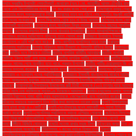
স্থান স্বরাষ্ট্র উপদেষ্টা লেফটেন্যান্ট জেনারেল (অব.) মো. জাহাঙ্গীর আলম চৌধুরীর বাসা
থেকে এক কিলোমিটারের মধ্যে।
চুল বড় করার জন্য সেরা তেল
চৌদ্দগ্রামে বন্ধুর প্রেমে
সহায়তার জন্য স্কুলছাত্রকে পিটুনি
ছাত্রদের নতুন দল গঠনে শেষ মুহূর্তেও সঙ্কট কাটেনি
ছিল অন্য সংক্রমণও"
ছেলে ক্রিকেটার হোক চান না উমর আকমল
ছেলেদের জন্য কোন
পোশাকটি মানানসই?
ছেলেদের জন্য সানস্ক্রিন ক্রিম ব্যবহার
ছেলেদের পছন্দের আধুনিক
ফ্যাশন
ছেলেদের ফ্যাশন টিপস
ছোলা খাওয়ার উপকারিতা
জনতা মাদ্রাসাশিক্ষককে
অশোভন কাজের অভিযোগে পুলিশের হাতে সোপর্দ করল
জমিয়তে উলামায়ে ইসলাম
বাংলাদেশ ও এবি পার্টি মনে করে যে
জম্মু–কাশ্মীরে অশান্তির নতুন তরঙ্গ
জরায়ুমুখ
ক্যানসার প্রতিরোধ
জলবায়ু পরিবর্তন খরার তীব্রতা ও বিস্তৃতি বাড়িয়ে দিচ্ছে
জলাতঙ্ক
টিকা
জাতীয় দলে ফিরছেন তামিম!
জাতীয় নাগরিক কমিটির আহ্বায়ক
জাতীয় নাগরিক
পার্টিকে ‘কিংস পার্টি’ বলা হচ্ছে কেন?
জাতীয় নাগরিক পার্টির নেতৃত্বে যারা
জাতীয় নির্বাচন
২০২৫ সালের শেষে অনুষ্ঠিত হতে পারে: প্রধান উপদেষ্টা
জাতীয় পার্টির চেয়ারম্যান জি এম
কাদের মন্তব্য করেছেন
জানলে অবাক হবেন
জানালেন বিজ্ঞানীরা"
জানালেন সুনিতা
জামায়াত ও অন্যান্য দলের প্রতিক্রিয়া''
জামায়াতে ইসলামী বাংলাদেশের নায়েবে আমির
সৈয়দ আবদুল্লাহ মুহাম্মদ তাহের বলেছেন
জামায়াতে ইসলামীর আমির শফিকুর রহমান
বলেছেন
জামালপুরের ইসলামপুর উপজেলায় স্ত্রী তিথী বেগমকে (২৩) হত্যার দায়ে আহসান
হাবিব নামে এক ব্যক্তিকে মৃত্যুদণ্ড দিয়েছেন আদালত।
জার্মান চ্যান্সেলর ওলাফ শলৎজ
জার্মানি ট্রাম্পের গাজা খালি করার প্রস্তাবকে 'কেলেঙ্কারি' বলে অভিহিত করেছে
জাহাজ
জীবনের সবচেয়ে গুরুত্বপূর্ণ তিন নারীর কথা জানালেন তারেক রহমান
জুলাই বিপ্লবগাথা
নিয়ে ছাপা হচ্ছে ৪০ কোটি বই
জুলাই-সেপ্টেম্বরের মধ্যে ব্যাংকটি ৬৬ পয়সা ইপিএস
অর্জন করেছে
জুলাই–সেপ্টেম্বর প্রান্তিকে ব্যাংক এশিয়ার লোকসান
জেইডেন সিলসের
টেস্ট ক্রিকেটে আন্তর্জাতিক অভিষেক
জেলেনস্কির প্রশংসা
ঝাল খাবার খেলেই মেদ
কমবে
টঙ্গীতে বিজিবি মোতায়েন
টমেটো সতেজ রাখার সহজ টিপস
টাইফয়েড জ্বর:
টানা ১৫
মাসের ভয়াবহ সংঘর্ষের পর
টিউলিপসহ ৭ জনের ব্যাংক হিসাব তলব
টেকসই
বিশ্ববিদ্যালয়ের তালিকায় বাংলাদেশের সেরা ড্যাফোডিল ইউনিভার্সিটি
টেসলার শেয়ারে বড়