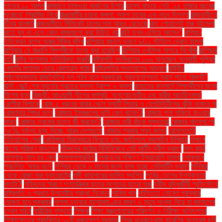
লাভের ১০ আমল
রমজানে তাকওয়া অর্জনের উপায়
রহস্য বাড়ছে সেই '২৫ হাজার বছরের
পুরোনো' পিরামিড নিয়ে
রাঙামাটির চায়না কমলা: সফল চাষের এক নতুন দিগন্ত
রাজধানীতে
তীব্র যানজট
রাজধানীতে মিনিকেট চালের দাম আরও বেড়েছে
রাত পোহালেই শুরু বইমেলা
রাতে ঘুম না এলে কোন কাজগুলো করা উচিত নয়
রানি তখন এগিয়ে আসেন"
রাশিয়া-
ইউক্রেন যুদ্ধে অস্ত্র বিক্রি বৃদ্ধি
রাশিয়ায় বহুতল ভবনে ৯/১১ স্টাইলে ড্রোন হামলা
রাশিয়ায় যে বাঙালি বিপ্লবীকে হত্যা করা হয়েছিল
রাশিয়ার ওখটস্ক সাগরে নিখোঁজ
রাশিয়ার
দাবি
রাষ্ট্র সংস্কার অতিরিক্ত জরুরি
রাষ্ট্রপতি সংবিধানের ১০৬ অনুচ্ছেদ অনুযায়ী সুপ্রিম
কোর্টের মতামত চেয়ে রেফারেন্স পাঠান
রাষ্ট্রপতির পদত্যাগের আহ্বান
রাষ্ট্রীয়
পৃষ্ঠপোষকতায় রাজনৈতিক দল গঠন হলে সরকারের গ্রহণযোগ্যতা হ্রাস পাবে: রিজভী"
রাস্ট বেল্টে শেষ মুহূর্তের প্রচারে ব্যস্ত ট্রাম্প ও কমলা
রাহাতের কনসার্টে শিক্ষার্থীদের জন্য
বিশেষ ছাড়
রিজভী: আওয়ামী লীগের কর্মসূচি 'অনুশোচনাহীন এক নারীর আর্তচিৎকার'
রোগীরা বিপাকে
রোজ ৫ ধরনের খাবার খেলে ফ্যাটি লিভার ও হেপাটাইটিসের ঝুঁকি থাকবে না
রোজাদার শিশুর যত্ন
রোজায় ইসবগুলের ভুসি কেন খাবেন?
রোজায় গলা শুকিয়ে যাওয়ার
কারণ
রোজায় ত্বকের যত্নে কী করবেন?
রোজায় নারী বাঁচুক সুস্থতায়
রোজার খাদ্যপণ্যে
৭৫% পর্যন্ত ছাড় দিচ্ছে আরব দেশগুলো
রোজার প্রকার সমূহ জানুন
রোনালদোই
ইতিহাসের সেরা
রোহিঙ্গারা মিয়ানমারে ফিরতে চায়: জাতিসংঘ মহাসচিব উখিয়ায়
র্তমানে
ঋণের পরিমাণ বাড়লেও
র্যটকদের কঠোর বিধিনিষেধে সেন্ট মার্টিন দ্বীপ ভ্রমণ
লাল কার্ড
লালশাক লাল হয় কেন
লালশাপলারবিল'
লেবাননের দক্ষিণে ইসরায়েলি হামলা
লোকমুখে
প্রচলিত 'খনার বচন'
শনিবার থেকে ৯ মাসের জন্য বন্ধ হচ্ছে সেন্টমার্টিন ভ্রমণ
শনিবার
থেকে রোজা শুরু যুক্তরাষ্ট্রে
শমী কায়সারের জামিন স্থগিত
শর্ষের তেলের উপযুক্ততা
কতটা?
শহিদদের স্মরণে গণতান্ত্রিক ছাত্র সংসদের যাত্রা শুরু
শহীদ বুদ্ধিজীবী স্মৃতিসৌধে
রাষ্ট্রপতি ও প্রধান উপদেষ্টার শ্রদ্ধা নিবেদন
শাকিব খান
শান্তিতে নোবেল পুরস্কার
ঘোষণা হবে শুক্রবার
শাপলা চত্বরে হত্যাকাণ্ডের কারণ ও মৃত্যু সংখ্যা নিয়ে যা জানালেন
প্রেস সচিব
শারীরিক সুস্থতা
শিক্ষক
শিক্ষা মন্ত্রণালয়ের পরিদর্শন ও নিরীক্ষা অধিদপ্তর
শিক্ষাক্ষেত্রে প্রযুক্তির ১০টি গুরুত্বপূর্ণ ব্যবহার
শিখর ধাওয়ান-হুমা কুরেশির অন্তরঙ্গ ছবি