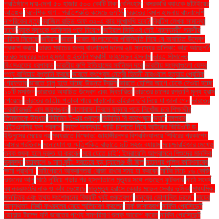
প্রতিষ্ঠানে দায়-দেনা ৫০ হাজার ৫০০ কোটি টাকা
বেলিংহাম
বেসরকারি ব্যাংকে ছাঁটাইয়ের
আতঙ্ক
বৈদেশিক ঋণ - প্রতিশ্রুতি কমেছে ৬৭%
বৈরুতের বিমান হামলায় বাংলাদেশি
নাগরিকের মৃত্যু
ব্রাজিল রাউন্ড অফ ৩২-এ কার মুখোমুখি হবে?
ব্রিটিশ লেখক সামান্থা
হার্ভে
ব্র্যাক ব্যাংকে অফিসার পদে নিয়োগ
ভাইরাল ভিডিওর সেই ‘রহস্যময়ী’ তরুণীর
পরিচয় মিলেছে
ভাইরাস
ভারত
ভারত বাংলাদেশের পরিস্থিতি নিয়ে যে অযাচিত উদ্বেগ
প্রকাশ করছে
ভারত ম্যাচের জন্য বাংলাদেশ দলের ২৪ সদস্যের তালিকা: কারা আছেন?
ভারত সফরের দলে হামজা ও ইতালি প্রবাসী ফাহমেদুল ইসলাম
ভারত সীমান্তে
বিএসএফের ধরপাকড়
ভারতীয় রুপি ইতিহাসের সর্বনিম্ন দরে
ভারতীয় সংস্থাগুলো যেসব
পণ্য রাশিয়ায় রপ্তানি করছে
ভারতে কংগ্রেস নেত্রী হিমানী নারওয়াল হত্যায় প্রেমিক
গ্রেফতার
ভারতে চালু হতে যাচ্ছে উড়ন্ত ট্যাক্সি
ভারতে হোলির আগে ঢেকে দেওয়া হচ্ছে
১০টি মসজিদ
ভারতের অযাচিত উদ্বেগ এবং দ্বিচারিতা
ভারতের চালের রপ্তানি মূল্য হ্রাস
পেয়েছে
ভারতের জাতীয় পতাকা পায়ে মাড়ানোর ভাইরাল ছবি নিয়ে যা জানা গেল
ভারতের
পররাষ্ট্রমন্ত্রী এস জয়শঙ্কর
ভালোবাসা দিবসে যমুনায় পড়ে নিখোঁজ চার শিক্ষার্থীর
তিনজনকে উদ্ধার
ভিটামিন ই-এর গুরুত্ব
ভিটামিন বি কমপ্লেক্স
ভ্যাট
মঙ্গলবার
এইচএসসির ফল প্রকাশ
মদ্যপ অবস্থায় গাড়ি চালাতে গিয়ে আটকের ভিডিওটি ড.
ইউনূসের মেয়ের নয়
মধ্যরাতে বিক্ষোভ: জাহাঙ্গীরনগর বিশ্ববিদ্যালয়ে শিবিরের প্রকাশ্যে
আসার প্রতিবাদ
মনোযোগ ও স্মৃতিশক্তি বাড়াতে ৯টি সহজ ব্যায়াম
ময়েশ্চারাইজার মেখেও
ত্বক শুষ্ক হলে দ্রুত যা করবেন
মরে যেতে চাই’: ইসরায়েলি আগ্রাসনে শিশুদের মানসিক
দুরবস্থা
মহাকাশে ৯ মাস বন্দী: সবচেয়ে বড় চ্যালেঞ্জ কী ছিল
মহানগর পুলিশ কমিশনারের
ক্ষমা প্রার্থনা"
মাইগ্রেনে আক্রান্তরা রোজা রাখার সময় যা করবেন
মাটির নিচে ৮৬ কেজি
ওজনের আলু
মাঠে লুটিয়ে পড়ার পর হাসপাতালে মৃত্যুর সঙ্গে লড়ছেন ফুটবলার
মাঠে সংঘর্ষ
ব্যানক্রফটের নাক ও কাঁধ ভেঙেছে
মাতৃমৃত্যু হ্রাসে কেয়ার মডেল সেবার ভূমিকা
মাধ্যমিক.
মানচিত্র এবং তথ্য সংশোধনের বিষয়টি খুবই গুরুত্বপূর্ণ
মানুষের ভোগান্তি চরমে"
মায়ের
অসুস্থতা: মির্জা ফখরুলের মেয়ে স্মৃতিচারণ করলেন
মার্ক জাকারবার্গ
মার্কিন প্রেসিডেন্ট
ডোনাল্ড ট্রাম্প যদি ভারতের পণ্যে সমপরিমাণ শুল্ক আরোপ করেন
মার্কিন প্রেসিডেন্ট