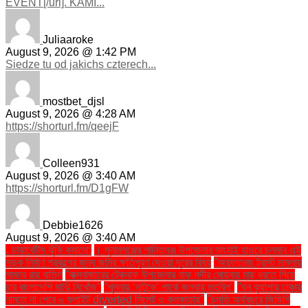
EVENT[/url]. KAMI...
Juliaaroke
August 9, 2026 @ 1:42 PM
Siedze tu od jakichs czterech...
mostbet_djsl
August 9, 2026 @ 4:28 AM
https://shorturl.fm/qeejF
Colleen931
August 9, 2026 @ 3:40 AM
https://shorturl.fm/D1gFW
Debbie1626
August 9, 2026 @ 3:40 AM
. ডায়াবেটিস ঝুঁকি কমানো:
। সুনামগঞ্জের শান্তিগঞ্জ উপজেলার সাংহাই হাওরে চলমান এই
সড়ক নির্মাণ প্রকল্পের জন্য জমির ক্ষতিপূরণ দেওয়া দূরের বিষয়
''অরফানেজ ট্রাস্ট মামলায়
সাজার রায় বাতিল
''কক্সবাজারের টেকনাফ উপজেলার নাফ নদীর মোহনায় মাছ ধরতে গিয়ে
চার বাংলাদেশি মাঝি নিখোঁজ''
''খুলনায় ‘নাটুকে’ পার্কে জলবায়ু তহবিল''
''ঘন কুয়াশায় ঢাকায়
নামতে না পেরে ৬ ফ্লাইট diverted সিলেট ও কলকাতায়''
''চলতি অর্থবছরে জিডিপি