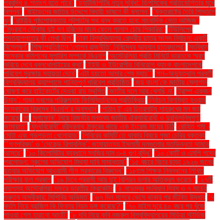
প্রবৃদ্ধি ৪ শতাংশ হতে পারে''
''চ্যাটজিপিটির নতুন সুবিধা: ডিপসিকের প্রতিযোগিতার মুখে
বিপ্লব''
''বাইডেনের জাতির উদ্দেশে বিদায়ী ভাষণে কী বললেন''
''যুক্তরাষ্ট্রে তৈরি পিস্তলে
খুন
''রাষ্ট্রীয় পৃষ্ঠপোষকতায় লুটপাটের পথ বন্ধ করতে হবে: সাংবাদিক নেতা আজিজ"
''সুন্দরবনে নৌকায় দুই মণ হরিণের মাংস ফেলে পালাল চোর শিকারিরা''
'টিউলিপের
পদত্যাগপত্রে কী লেখা ছিল''
'ঢাকা বিশ্ববিদ্যালয় কেন্দ্রীয় ছাত্র সংসদ নির্বাচন: একটি
বিশ্লেষণ''
'শিক্ষাপ্রতিষ্ঠানে ‘গোপন রাজনীতি’ নিষিদ্ধের আহ্বান ছাত্রদলের''
'সংবিধান
সংস্কার কমিশনের সুপারিশ সম্পর্কে বিএনপি
‘অস্ট্রেলিয়া প্রতি মিনিটে ভারতকে স্মরণ
করিয়ে দেবে ধবলধোলাইয়ের কথা’
‘ইইউ ও ইউরোপীয় বিনিয়োগ ব্যাংক বাংলাদেশকে
পরিবেশ সুরক্ষায় সহায়তা দেবে’
‘এটা হয়তো আমার শেষ ম্যাচ’"
‘গণ–অভ্যুত্থান পরবর্তী
বিশ্ববিদ্যালয় ক্যাম্পাসে শান্তিপূর্ণ পরিবেশ প্রতিষ্ঠিত’
‘জয় বাংলা’কে জাতীয় স্লোগান
ঘোষণা করে হাইকোর্টের দেওয়া রায় স্থগিত
‘জাতীয় দলে আর খেলছি না’
‘ট্রাম্প একজন
উন্মাদ’: গাজা দখলের পরিকল্পনায় ফিলিস্তিনিদের প্রতিক্রিয়া
‘নির্বাচন বিলম্বিত হওয়ার
সংস্কারের বিরুদ্ধে বিএনপি’র অবস্থান’
‘পাঠান টু’ এর চিত্রনাট্য শাহরুখের মন জয়
করেছে
‘মা
‘মুনাফেকি’ নিয়ে রিজভীর মন্তব্য জাতীয় ঐক্যবিরোধী ও দুরভিসন্ধিপূর্ণ:
জামায়াত"
‘যুদ্ধবিরোধী’ রবীন্দ্রনাথ ঠাকুরের কাছে এক ইংরেজ মায়ের চিঠি
‘রোহিত শর্মা -
মোটা এবং গড়পড়তা খেলোয়াড়’
‘শিবিরের কমিটি’তে থাকার বিষয়ে পূজা চেরির বক্তব্য
"‘গণপরিষদ’ ও ‘সেকেন্ড রিপাবলিক’: জামায়াতসহ ইসলামী দলগুলোর মতভিন্নতা সামনে
আসছে"
"১০ কিলোমিটার ব্যবধানে সবজির দাম ৩-৪ গুণ বৃদ্ধি"
"১০ কোটি ও এমপি পদের
প্রলোভন: নুরুলের অভিযোগ মিথ্যা দাবি সামান্তার"
"১৫ বছরে বিচার ছাড়া ১৯২৬ জনের
হত্যার অভিযোগ আওয়ামী লীগ সরকারের বিরুদ্ধে"
"১৮তম শিক্ষক নিবন্ধনের লিখিত
পরীক্ষার ফল প্রকাশ
"১৯ দিনে প্রবাসী আয় দুই বিলিয়ন ডলার অতিক্রম করেছে"
"২৭টি
ব্যাগসহ অস্ট্রেলিয়া সফরে ভারতীয় ক্রিকেটার
"৪ নভেম্বর সংবিধান দিবস ও ৭ মার্চের
গুরুত্ব অস্বীকার: সিপিবির অভিমত"
"৬৭ দিন সাগরে ভেসে থাকার পর জীবিত উদ্ধার
"৭
বদলি নিয়ে ব্রাজিল কি ফিফার নিয়ম ভঙ্গ করেছে?"
"৭০ মাইল দূরে ৪০ বছর পর খুঁজে
পাওয়া গেল হারানো আংটি"
"৮ দবি নিয়ে কবি নজরুল বিশ্ববিদ্যালয়ের মিডিয়া স্টাডিজ