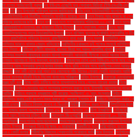
মা হলেন অভিনেত্রী প্রসূন
দ্য ইউএস এজেন্সি ফর গ্লোবাল মিডিয়া (ইউএসএজিএম)
ধর্ষণ
ধান
ধান উপদেষ্টা শফিকুল আলম জানিয়েছেন
নটর ডেম ইউনিভার্সিটি বাংলাদেশ
(এনডিইউবি)-এর দ্বিতীয় সমাবর্তন অনুষ্ঠিত হয়েছে আজ
নতুন টাকায় আর থাকবে না শেখ
মুজিবুর রহমানের ছবি।
নতুন দল
নতুন দলে গণ অধিকার পরিষদের ২০ নেতা
নতুন দলের
আত্মপ্রকাশে নেতাদের বড় জমায়েত নিয়ে উদ্বেগ
নতুন প্যাকেজ ঘোষণা
নতুন বছরে
হোয়াটসঅ্যাপের নতুন ফিচারগুলির উপহার
নতুন বাণিজ্য যুদ্ধের মুখোমুখি যুক্তরাষ্ট্র ও চীন
নতুন রাজনৈতিক শক্তির উদ্ভব: রাজনীতিতে নানা গুঞ্জন
নতুন স্বপ্ন
নয়াদিল্লি শেখ
হাসিনার ভারতে থাকার মেয়াদ বাড়িয়েছে
নরসিংদীর চরাঞ্চলে দুই পক্ষের সংঘর্ষে গুলিবিদ্ধ
হয়ে নিহত ২
নাইকো দুর্নীতি মামলায় খালেদা জিয়া সহ সকল আসামির খালাস
নাগরিক
ঐক্যের সভাপতি মাহমুদুর রহমান মান্না সম্প্রতি আওয়ামী লীগকে ভোটে আনার বিষয়ে
চলমান আলোচনা নিয়ে মন্তব্য করেছেন।
নাজমুলের চোখ এখন বিপিএল থেকে সরে গেছে
নাটোরে আজ শুক্রবার দুপুরে জুমার নামাজ পড়ে বাড়ি ফেরার পথে যুবলীগের নেতা আবদুর
রাজ্জাক
নাফ নদী থেকে ধরা পড়া চার জেলেকে পাঁচ দিনেও ফেরত দেয়নি আরাকান আর্মি"
নায়ক মান্নার জীবনী নিয়ে সিনেমা বানানোর পরিকল্পনা
নাহিদ ইসলামে
নিকগঞ্জে এমআরআই
যন্ত্র দুটি বন্ধ
নিজে গাড়ি চালিয়ে মাকে হাসপাতালে নিয়ে গেলেন তারেক রহমান
নিজে
নাচলেন
নির্বাচন দেওয়ার আগে সংস্কার সম্পন্ন করতে হবে: ইসলামী আন্দোলনের নায়েবে
আমির"
নির্বাচন প্রসঙ্গে ধূম্রজাল সৃষ্টি করেছে 'সংক্ষিপ্ত' ও 'বৃহৎ সংস্কার'
নির্বাচন
বিলম্বিত করার চেষ্টা জনগণ সহ্য করবে না: নজরুল ইসলাম খান
নির্বাচন বিলম্বিত করার যে
চেষ্টা চলছে
নির্বাচনে বিলম্ব মানবে না বিএনপি
নির্বাহী
নিষিদ্ধ করল ইসিবি
নিষ্পত্তির জন্য
২০ হাজার মামলা অপেক্ষমাণ
নিহত ৫৯"
নিহত অন্তত ৩৬
নীলা ইসরাফিল
নেইমারের
সঙ্গে আল হিলালের চুক্তি বাতিল
ন্যাশনাল জিওগ্রাফি
পঞ্চগড়ে তাপমাত্রা ১০ ডিগ্রি
সেলসিয়াস
পড়াশোনায় অমনোযোগিতা
পড়াশোনার চাপ বাড়ছে
পদত্যাগ করলেন উপদেষ্টা
নাহিদ ইসলাম
পদবঞ্চনা নিয়ে বিক্ষোভ ও মারামারি"
পরবর্তীতে মৃত্যু
পরিশোধিত হয়েছে
২৪২ কোটি ডলার"
পরীমণির বিরুদ্ধে গ্রেফতারি পরোয়ানা জারি
পরে উদ্ধার"
পর্তুগালের