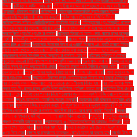
পরাজয়; শেষ আটে স্পেন""
পর্দা উন্মোচনের অপেক্ষায় টোকিও আন্তর্জাতিক চলচ্চিত্র
উৎসব
পর্যটকদের কাটল নির্ঘুম রাত
পশ্চিম ইরাকের আনবার প্রদেশে ১৭ বছর বয়সী হুদার
(ছদ্মনাম) জীবনের কাহিনি
পাকিস্তান
পাকিস্তান বিমানবাহিনী চ্যাম্পিয়নস ট্রফির
উদ্বোধনী অনুষ্ঠানে কী প্রদর্শন করবে?
পাকিস্তানে ট্রেনের সব জিম্মি উদ্ধার
পাকিস্তানের দক্ষিণ ওয়াজিরিস্তানে কারফিউ আরোপ
পাকিস্তানের প্রধানমন্ত্রীর খালেদা
জিয়াকে সুস্থতার শুভেচ্ছা জানিয়ে চিঠি
পাচার হওয়া অর্থ ফিরিয়ে আনার জন্য কানাডার
সহযোগিতা প্রার্থনা প্রধান উপদেষ্টার
পাঠ্যবই বিতরণের আগে নোট-গাইড ছাপা বন্ধের
নির্দেশ
পাঠ্যবইয়ে র‍্যাপার সেজান ও হান্নান
পায়ের শিকল
পারমাণবিক আলোচনায় ইরানের
পাশে চীন ও রাশিয়া
পিকাসোর ‘উইমেন উইথ এ ওয়াচ’ নিলামে ১৪ কোটি ডলারে বিক্রি
পিঠের ব্যথা থেকে মুক্তি পেতে কীভাবে মোকাবিলা করবেন
পিলখানা হত্যাকাণ্ডের
পুনঃতদন্ত দ্রুত সম্পন্ন হবে: স্বরাষ্ট্র উপদেষ্টার ঘোষণা"
পুতিনের হানিট্র্যাপ কৌশল
পুতুলের বিরুদ্ধে চিঠি এখনও পায়নি পররাষ্ট্র মন্ত্রণালয়
পুরুষ যখন বাবা হন
পুরুষদের জন্য
শরীর সুস্থ রাখতে প্রয়োজনীয় খাবার
পুলিশকে হামলা করে ছিনিয়ে নেয়ার চেষ্টা"
পেছনে
ফেললেন রদ্রি
পেনাল্টি মিসের ম্যাচে রিয়ালের জয়
পেঁয়াজ ছাড়া রান্না!
পোষা কুকুরের জন্য
বিয়ে ভাঙলেন কনে!
প্রতারণা ঠেকাতে নতুন ভেরিফিকেশন ফিচার চালু করছে টেলিগ্রাম
প্রতি কেজি শুকনা শজন পাতা ৩৫০ থেকে ৪০০ টাকায় বিক্রি হয়।
প্রতিটি ব্যাংক শাখায়
স্কুল ব্যাংকিং চালুর জন্য একটি শিক্ষাপ্রতিষ্ঠান প্রতিষ্ঠা করতে হবে
প্রতিদিন ডিম খাওয়া:
ভালো না মন্দ
প্রতিষ্ঠানের প্রভাব নিয়ে গবেষণার জন্য তিন অর্থনীতিবিদ নোবেল পুরস্কার
পেলেন"
প্রথম আলোতে প্রকাশিত সংবাদ অনুযায়ী
প্রথমবার জুটি বাঁধছেন আয়ুষ্মান এবং
রাশমিকা
প্রথমবার বিমানে ভ্রমণ করছেন? প্রথমবার বিমানে ভ্রমণ করছেন? সঙ্গে যেসব
জিনিস নেবেন না
প্রধান উপদেষ্টার সময়সীমা মাথায় রেখে কাজ করছি: সিইসি"
প্রধান
নির্বাচন কমিশনার (সিইসি) এ এম এম নাসির উদ্দিন বলেছেন
প্রযুক্তি
প্রযুক্তি ব্যবহার
প্রশ্ন ইসলামী আন্দোলনের"
প্রাইমমুভার ও ট্রেইলরশ্রমিকদের আবারও কর্মবিরতি
প্রায়
১৯ লাখের মতো মানুষ
প্রায় এক মাস হলো
ফজলে করিমের দুই ছেলের বিদেশ যাওয়ার
ওপর নিষেধাজ্ঞা
ফাঙ্গাস বা ছত্রাকের আক্রমণ রোধের জন্য যা করতে হবে
ফার্মের ডিম না