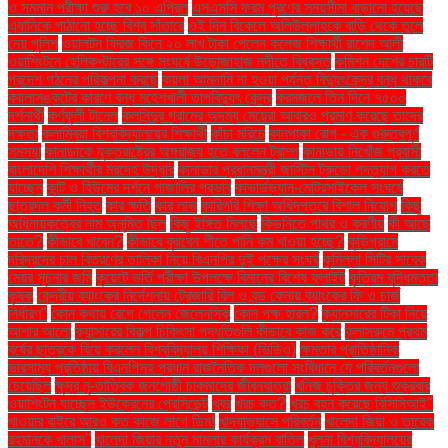
ও সমমান পরীক্ষা শুরু হবে ১০ এপ্রিল
এসএসসি ফরম পূরণের সময়সীমা বাড়ানো হয়েছে
এ্যানিকে পাঠানো হচ্ছে বিশ্ব সাঁতারে
ওই দিন বিকেলে অলিউল্লাহকে বাড়ি থেকে তুলে
নেয় পুলিশ
ওয়ালটন ফ্রিজ কিনে ২০ লাখ টাকা পেলেন কলেজ শিক্ষার্থী রাশেদ আলী
ওয়াশিংটনে হেলিকপ্টারের সঙ্গে সংঘর্ষে উড়োজাহাজ নদীতে বিধ্বস্ত
কমিশন দেশের চারটি
প্রদেশ গঠনের পরিকল্পনা করছে
কয়লা আমদানি না হওয়া পর্যন্ত বিদ্যুৎকেন্দ্র বন্ধ থাকবে
কয়লাসঙ্কটের কারণে বন্ধ মহেশখালী তাপবিদ্যুৎ কেন্দ্র
করমজলে তিন দিনে ৭৫০০
দর্শনার্থী
কর্ণফুলী টানেল
কলসিন্দুর গ্রামের অদম্য মেয়েরা আবারও প্রমাণ করেছে তাদের
দক্ষতা
কলাম্বিয়া বিশ্ববিদ্যালয়ের শিক্ষার্থী
কাঁচা মরিচে
কানপাকা রোগ - এক গুরুত্বপুর্ণ
সমস্যা
কানাডাকে যুক্তরাষ্ট্রের অঙ্গরাজ্য হতে বললেন ট্রাম্প
কানাডায় নিখোঁজ প্রবাসী
বাংলাদেশি শিক্ষার্থীর মরদেহ উদ্ধার
কানাডার প্রধানমন্ত্রী জাস্টিন ট্রুডো পদত্যাগ করতে
যাচ্ছেন
কান্ট ও হিউমের দর্শনে গাজালির প্রভাব
কাভার্ডভ্যান-মোটরসাইকেল সংঘর্ষে
ছাত্রদল কর্মী নিহত
কার ক্ষতি
কার লাভ
কারিগরি শিক্ষা অধিদপ্তরে বিশাল নিয়োগ
কিছু
অধিনায়কত্বের নাম অনুমিত ছিল
কিছু ইঙ্গিত মিলছে
কিডনিতে পাথর ও করণীয়
কী আছে
তাতে?
কীভাবে খাবেন?
কীভাবে বুঝবেন শীতে পানি কম খাওয়া হচ্ছে?
কুড়িগ্রামে
দরিদ্রদের চাল বিতরণের তালিকা নিয়ে বিএনপির দুই পক্ষের সংঘর্ষ
কুমিল্লা সিটির সাবেক
মেয়র সূচনার জমি
কুয়েটে ভর্তি পরীক্ষা উপলক্ষে বিমানের বিশেষ ফ্লাইট
কৃত্রিম বুদ্ধিমত্তা
কৃষক
কেন্দ্রীয় ব্যাংকের নির্দেশনায় ট্রেজারি বিল ও বন্ড কেনায় ব্যাংকের ফি ও চার্জ
নির্ধারণ"
কোন কথায় রেগে গেলেন জেলেনস্কি
কোন পক্ষ হারল?
ক্যানসারের টিকা নিয়ে
আশার আলো
ক্যান্সারের বিকল্প চিকিৎসা পদ্ধতিগুলি কীভাবে কাজ করে
ক্লাসরুমে প্রথম
বর্ষের ছাত্রকে বিয়ে করলেন বিশ্ববিদ্যালয় শিক্ষিকা (ভিডিও)
ক্ষমতার প্রাতিষ্ঠানিক
ভারসাম্য প্রতিষ্ঠায় বিএনপিসহ প্রধান রাজনৈতিক দলগুলো সংবিধানে যে পরিবর্তনগুলো
চেয়েছিল
ক্ষুদ্র নৃ-তাত্বিক জনগোষ্ঠী চাকমাদের জীবনযাত্রা
খনিজ চুক্তির জন্য শুক্রবার
ওয়াশিংটন যাচ্ছেন ইউক্রেনের প্রেসিডেন্ট
খবর
খরচ কত?
খরচ বহন করেছে বিসিসিআই"
খাওয়ার বাইরে আরও কত কাজে লাগে ডিম!
খাদ্যাভ্যাসে পরিবর্তন
খালেদা জিয়া ও তারেক
রহমানকে খালাস''
খালেদা জিয়ার নতুন মামলার কার্যক্রম বাতিল
খুলনা বিশ্ববিদ্যালয়ের