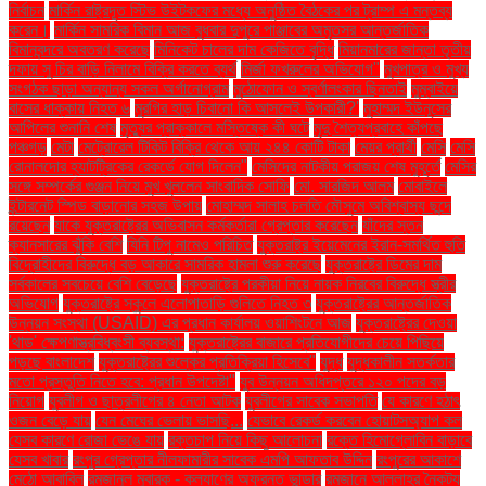
নির্বাচন
মার্কিন রাষ্ট্রদূত স্টিভ উইটকফের মধ্যে অনুষ্ঠিত বৈঠকের পর ট্রাম্প এ মন্তব্য
করেন।
মার্কিন সামরিক বিমান আজ বুধবার দুপুরে পাঞ্জাবের অমৃতসর আন্তর্জাতিক
বিমানবন্দরে অবতরণ করেছে
মিনিকেট চালের দাম কেজিতে বৃদ্ধি
মিয়ানমারের জান্তা তৃতীয়
দফায় সু চির বাড়ি নিলামে বিক্রি করতে ব্যর্থ
মির্জা ফখরুলের অভিযোগ"
মুখপাত্র ও মুখ্য
সংগঠক ছাড়া অন্যান্য সকল অর্গানোগ্রাম
মুঠোফোন ও স্বর্ণালংকার ছিনতাই
মুম্বাইয়ে
বাসের ধাক্কায় নিহত ৬
মুরগির হাড় চিবানো কি আসলেই উপকারী?'
মুহাম্মদ ইউনূসের
আপিলের শুনানি শেষ
মৃত্যুর প্রাক্কালে মস্তিষ্কে কী ঘটে
মৃদু শৈত্যপ্রবাহে কাঁপছে
পঞ্চগড়
মেটা
মেট্রোরেল টিকিট বিক্রি থেকে আয় ২৪৪ কোটি টাকা
মেয়র প্রার্থী
মেসি
মেসি
রোনালদোর হ্যাটট্রিকের রেকর্ডে যোগ দিলেন"
মেসিদের নাটকীয় পরাজয় শেষ মুহূর্তে
মেসির
সঙ্গে সম্পর্কের গুঞ্জন নিয়ে মুখ খুললেন সাংবাদিক সোফি
মো. সারজিদ আলম
মোবাইলে
ইন্টারনেট স্পিড বাড়ানোর সহজ উপায়
মোহাম্মদ সালাহ চলতি মৌসুমে অবিশ্বাস্য ছন্দে
রয়েছেন
যাকে যুক্তরাষ্ট্রের অভিবাসন কর্মকর্তারা গ্রেপ্তার করেছেন
যাঁদের স্তন
ক্যানসারের ঝুঁকি বেশি
যিনি টিপু নামেও পরিচিত
যুক্তরাষ্ট্র ইয়েমেনের ইরান-সমর্থিত হুতি
বিদ্রোহীদের বিরুদ্ধে বড় আকারে সামরিক হামলা শুরু করেছে
যুক্তরাষ্ট্রে ডিমের দাম
সর্বকালের সবচেয়ে বেশি বেড়েছে
যুক্তরাষ্ট্রে পরকীয়া নিয়ে নায়ক নিরবের বিরুদ্ধে স্ত্রীর
অভিযোগ
যুক্তরাষ্ট্রে স্কুলে এলোপাতাড়ি গুলিতে নিহত ৩
যুক্তরাষ্ট্রের আন্তর্জাতিক
উন্নয়ন সংস্থা (USAID) এর প্রধান কার্যালয় ওয়াশিংটনে আজ
যুক্তরাষ্ট্রের দেওয়া
'থাড' ক্ষেপণাস্ত্রবিধ্বংসী ব্যবস্থা:
যুক্তরাষ্ট্রের বাজারে প্রতিযোগীদের চেয়ে পিছিয়ে
পড়ছে বাংলাদেশ
যুক্তরাষ্ট্রের শুল্কের প্রতিক্রিয়া হিসেবে"
যুদ্ধ
যুদ্ধকালীন সতর্কতার
মতো প্রস্তুতি নিতে হবে: প্রধান উপদেষ্টা"
যুব উন্নয়ন অধিদপ্তরে ১২০ পদের বড়
নিয়োগ
যুবলীগ ও ছাত্রলীগের ৪ নেতা আটক
যুবলীগের সাবেক সভাপতি
যে কারণে হঠাৎ
ওজন বেড়ে যায়
যেন মেঘের ভেলায় ভাসছি...
যেভাবে রেকর্ড করবেন হোয়াটসঅ্যাপ কল
যেসব কারণে রোজা ভেঙে যায়
রক্তচাপ নিয়ে কিছু আলোচনা
রক্তে হিমোগ্লোবিন বাড়াবে
যেসব খাবার
রংপুর গ্রেপ্তার নীলফামারীর সাবেক এমপি আফতাব উদ্দিন
রংপুরের আকাশে
মেঠো আবাবিল
রমজানুল মুবারক - কল্যাণের অফুরন্ত ভান্ডার
রমজানে আল্লাহর নৈকট্য