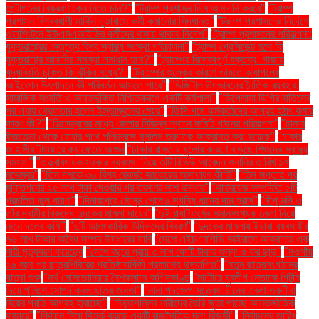
পেন্টাগনের নিয়ন্ত্রণ কেন নিতে চান?"
"ট্রাম্প প্রশাসন ডিম আমদানি করবে"
"ট্রাম্প
প্রশাসন বিশ্বব্যাপী মার্কিন দূতাবাসে কর্মী কমানোর সিদ্ধান্ত"
"ট্রাম্প প্রশাসনের নির্দেশে
ওয়াশিংটনে ইউএসএআইডির কর্মীদের বাসায় থাকার নির্দেশ"
"ট্রাম্প প্রশাসনের পরিকল্পনা:
যুক্তরাষ্ট্রের নেতৃত্বে বিশ্ব স্বাস্থ্য সংস্থা পরিচালনা"
"ট্রাম্প প্রেসিডেন্ট হলে কি
যুক্তরাষ্ট্রে আদানির সমস্যা সমাধান হবে?"
"ট্রাম্পের বিদ্বেষপূর্ণ বক্তব্য: গাজায়
যুদ্ধবিরতি চুক্তি কি ঝুঁকির মধ্যে?"
"ট্রাম্পের শুল্কের কারণে ভারতে অ্যাপলের
আইফোন উৎপাদনে কী পরিবর্তন আসতে পারে"
"ডিজিটাল উদ্ভাবনের নৈতিক ব্যবহার:
সামাজিক সংহতি ও অন্তর্ভুক্তি নিশ্চিতকরণে একটি কর্মশালা"
"ডিপ্লোমা ডিগ্রি বাতিলের
পর এবার গ্রেফতার হলেন ইস্তাম্বুলের মেয়র"
"ডিসি পদে কর্মকর্তাদের আগ্রহ হঠাৎ কমার
কারণ কী?"
"ডিসেম্বরের মধ্যে জেলার বিভিন্ন স্থানে কমিটি গঠনের পরিকল্পনা"
"ঢাকার
ইজতেমা থেকে ফেরার পথে পশ্চিমবঙ্গে মুসলিম তরুণকে আক্রান্ত করা হয়েছে"
"ঢাকার
জাহাঙ্গীর টাওয়ারে ক্যাফেতে আগুন
"ঢাকার রাস্তায় ধুলোর কারণে বাড়ছে শিশুদের স্বাস্থ্য
সমস্যা"
"তত্ত্বাবধায়ক সরকার ব্যবস্থা নিয়ে ৩টি রিভিউ আবেদন শুনানির তারিখ ১৭
নভেম্বর"
"তিন দশকে ৩০ বিশ্ব রেকর্ড: জাকেরের অসাধারণ কীর্তি"
"তিন সপ্তাহ পর
মুক্তিপণের ২৫ লাখ টাকা দেওয়ার পর তরুণের লাশ উদ্ধার"
"থাইরয়েড সম্পর্কিত ৫টি
প্রচলিত ভুল ধারণা"
"দিনাজপুরে মৌসুম শেষেও সুগন্ধি ধানের দাম হ্রাস"
"দীপু মনি ও
তাঁর স্বামীর বিরুদ্ধে দুদকের মামলা দায়ের"
"দুই প্ল্যাটফর্মের সমানসংখ্যক নেতা নিয়ে
নতুন দলের কমিটি
"দুটি আলংকারিক উদ্ভিদের বিবরণ"
"দুদকের মামলায় ইয়াবা ব্যবসায়ীর
৭৬ লাখ টাকার অবৈধ সম্পদ উদ্ধারের দাবি
"দেশে এইচএমপিভি ভাইরাসে আক্রান্ত এক
নারী মৃত্যুবরণ করেছেন
"দেশে বছরে প্রায় ৩ লাখ কোটি টাকার শুল্ক ও কর ছাড়"
"নওগাঁয়
১৬ বছর পর ছাত্রশিবিরের প্রতিষ্ঠাবার্ষিকী প্রকাশ্যে উদযাপিত"
"নতুন ছাত্রসংগঠনের
যাত্রা শুরু
"নর্থ মেসিডোনিয়ার নৈশক্লাবে অগ্নিকাণ্ড
"নাটোরে যুবলীগ নেতাকে পিটুনি
দিয়ে পুলিশে সোপর্দ করল ছাত্র-জনতা"
"নানা পদক্ষেপ সত্ত্বেও চীনের তরুণ-তরুণীরা
বিয়ের প্রতি আগ্রহ হারাচ্ছে"
"নিভৃতপল্লির নারীদের তৈরি জুতা পাচ্ছে আন্তর্জাতিক
বাজারে"
"নির্বাচন নিয়ে বিতর্ক করছে একটি রাজনৈতিক দল: রিজভী"
"নির্বাচনের তারিখ