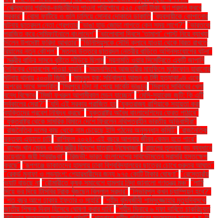
"বেক্সিমকোর শ্রমিক-কর্মচারীদের পাওনা পরিশোধে ৫২৫ কোটি টাকা ঋণ প্রদান করবে
সরকার"
"বোমা ফাটিয়ে ও গুলি চালিয়ে সোনার দোকানে ডাকাতি
"ব্যবসায়ীকে কোপানোর
ঘটনায় ছাত্রদল নেতা গ্রেপ্তার
"ভাঙা হাড় জোড়া লাগতে কেন সময় লাগে?"
"ভারতকে
পরাজিত করে সেমিফাইনালে বাংলাদেশ"
"ভালোবাসা দিবসে ‘তামাশা’ পোস্ট নিয়ে ব্যাখ্যা
দিলেন উপদেষ্টা ফরিদা আখতার"
"ভিনিসিয়ুসকে সৌদি ক্লাবে যাওয়া থেকে বিরত রাখতে
রিয়ালের নতুন কৌশল"
"মতলব উত্তরে ছাত্রদল নেত্রীর বাড়িতে অগ্নিসংযোগের ঘটনা"
"মন্ত্রীর বাড়ির সামনে বৃষ্টিতে দাঁড়িয়ে ছিলাম
"ময়নামতি ওয়ার সিমেট্রিতে একটি জাপানি
সৈনিকের দেহাবশেষ পাওয়া যায়নি"
"ময়মনসিংহে আজহারীর মাহফিলে মুঠোফোন হারানোর
ঘটনায় থানায় ২০০টি জিডি"
"মামুনুল হক: সচিবালয়ে আগুন ও টঙ্গী হত্যাকাণ্ড একে
অপরের সাথে সম্পর্কিত
"মিরপুরে চাঁদা না পেয়ে মার্কেট ভাঙচুর
"মিরপুরে সাকিবের খেলা
বন্ধে বিক্ষোভ
"মির্জা ফখরুল আগামীকাল লন্ডন যাচ্ছেন"
"মেসি-সুয়ারেজ জুটি: কি এটি
সর্বকালের সেরা?"
"যদি এই সরকার পরাজিত হয়
"যুক্তরাজ্য রাশিয়াকে সহায়তা করা
ব্যক্তিদের প্রবেশ নিষিদ্ধ করছে"
"যুক্তরাষ্ট্র অবৈধ বাংলাদেশিদের ফেরত পাঠাবে"
"যুক্তরাষ্ট্র থেকে সামরিক বিমানে দেশে ফিরলেন নথিপত্রহীন ভারতীয় অভিবাসীরা"
"রাজনৈতিক দলের কাছ থেকে নাম চেয়েছে ইসি গঠনের অনুসন্ধান কমিটি"
"রাজনৈতিক
বক্তব্য এড়াতে চাই
"রাশিফল ২০২৪: এই বছরে আপনার জীবন কেমন হতে পারে"
"রাশেদ খান মেনন ও তাঁর স্ত্রীর বিদেশে যাত্রায় নিষেধাজ্ঞা"
"রাহুলের তুলনায় বড় ব্যবধানে
ওয়েনাডে জয়ী প্রিয়াঙ্কা"
"রিজভী: ভারত বাংলাদেশের সার্বভৌমত্বে সরাসরি হস্তক্ষেপ
করছে"
"রূপগঞ্জে ডাকাতদের হামলায় ঢাকা বিশ্ববিদ্যালয়ের ছাত্রের চোখে গুরুতর আঘাত"
"রেকর্ড মুনাফা ও লভ্যাংশ: শেয়ারধারীদের জন্য ৯৭৫ কোটি টাকার ঘোষণা"
"রেস্তোরাঁয়
ভ্যাট বাড়ছে না
"রৌমারীতে কৃষক সমাবেশে হামলার নিন্দা জানালো গণতন্ত্র মঞ্চ"
"লাঠি
দিয়ে ভর দিয়ে টিসিবির ট্রাক খুঁজছেন বিল্লাল সরদার"
"লিভারপুল কখন চ্যাম্পিয়ন হবে?"
"শত বছর আগে ঢাকায় ইফতার ও সাহ্‌রি"
"শহীদ বুদ্ধিজীবী শামসুজ্জোহার মৃত্যুদিবসকে
জাতীয় শিক্ষক দিবস হিসেবে ঘোষণা করার দাবি"
"শহীদ মিনারে ৬ দফা দাবিতে চাকরিচ্যুত
বিডিআর সদস্যদের অবস্থান ধর্মঘট"
"শাহবাগে শহীদ পরিবারের সদস্যদের সাড়ে ৫ ঘণ্টা