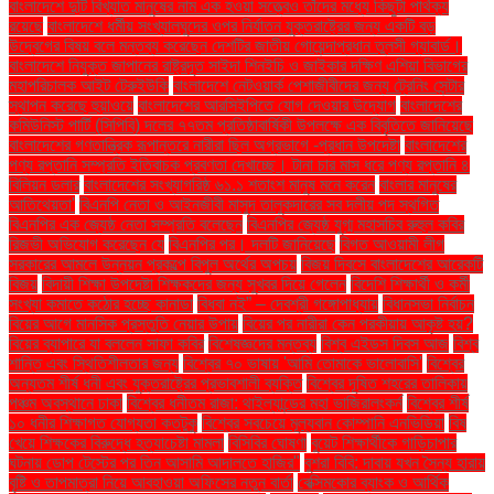
বাংলাদেশে দুটি বিখ্যাত মানুষের নাম এক হওয়া সত্ত্বেও তাঁদের মধ্যে কিছুটা পার্থক্য
রয়েছে
বাংলাদেশে ধর্মীয় সংখ্যালঘুদের ওপর নির্যাতন যুক্তরাষ্ট্রের জন্য একটি বড়
উদ্বেগের বিষয় বলে মন্তব্য করেছেন দেশটির জাতীয় গোয়েন্দাপ্রধান তুলসী গ্যাবার্ড।
বাংলাদেশে নিযুক্ত জাপানের রাষ্ট্রদূত সাইদা শিনইচি ও জাইকার দক্ষিণ এশিয়া বিভাগের
মহাপরিচালক আইট টেরুইউকি
বাংলাদেশে নেটওয়ার্ক পেশাজীবীদের জন্য ট্রেনিং সেন্টার
স্থাপন করেছে হুয়াওয়ে
বাংলাদেশের আরসিইপিতে যোগ দেওয়ার উদ্যোগ
বাংলাদেশের
কমিউনিস্ট পার্টি (সিপিবি) দলের ৭৭তম প্রতিষ্ঠাবার্ষিকী উপলক্ষে এক বিবৃতিতে জানিয়েছে
বাংলাদেশের গণতান্ত্রিক রূপান্তরে নারীরা ছিল অগ্রভাগে -প্রধান উপদেষ্টা
বাংলাদেশের
পণ্য রপ্তানি সম্প্রতি ইতিবাচক প্রবণতা দেখাচ্ছে। টানা চার মাস ধরে পণ্য রপ্তানি ৪
বিলিয়ন ডলার
বাংলাদেশের সংখ্যাগরিষ্ঠ ৬১.১ শতাংশ মানুষ মনে করেন
বাংলার মানুষের
আতিথেয়তা'
বিএনপি নেতা ও আইনজীবী মাসুদ তালুকদারের সব দলীয় পদ স্থগিত
বিএনপির এক জ্যেষ্ঠ নেতা সম্প্রতি বলেছেন
বিএনপির জ্যেষ্ঠ যুগ্ম মহাসচিব রুহুল কবির
রিজভী অভিযোগ করেছেন যে
বিএনপির পর। দলটি জানিয়েছে
বিগত আওয়ামী লীগ
সরকারের আমলে উন্নয়ন প্রকল্পে বিপুল অর্থের অপচয়
বিজয় দিবসে বাংলাদেশের আরেকটি
বিজয়
বিদায়ী শিক্ষা উপদেষ্টা শিক্ষকদের জন্য সুখবর দিয়ে গেলেন
বিদেশি শিক্ষার্থী ও কর্মী
সংখ্যা কমাতে কঠোর হচ্ছে কানাডা
বিধবা নই” – দেবশ্রী গঙ্গোপাধ্যায়
বিধানসভা নির্বাচন
বিয়ের আগে মানসিক প্রস্তুতি নেয়ার উপায়
বিয়ের পর নারীরা কেন পরকীয়ায় আকৃষ্ট হয়?
বিয়ের ব্যাপারে যা বললেন সাফা কবির
বিশেষজ্ঞদের মন্তব্য
বিশ্ব এইডস দিবস আজ
বিশ্ব
শান্তি এবং স্থিতিশীলতার জন্য
বিশ্বের ৭০ ভাষায় 'আমি তোমাকে ভালোবাসি'
বিশ্বের
অন্যতম শীর্ষ ধনী এবং যুক্তরাষ্ট্রের প্রভাবশালী ব্যক্তি
বিশ্বের দূষিত শহরের তালিকায়
পঞ্চম অবস্থানে ঢাকা
বিশ্বের ধনীতম রাজা: থাইল্যান্ডের মহা ভাজিরালংকর্ন
বিশ্বের শীর্ষ
১০ ধনীর শিক্ষাগত যোগ্যতা কতটুকু
বিশ্বের সবচেয়ে মূল্যবান কোম্পানি এনভিডিয়া
বিষ
খেয়ে শিক্ষকের বিরুদ্ধে হত্যাচেষ্টা মামলা
বিসিবির ঘোষণা
বুয়েট শিক্ষার্থীকে গাড়িচাপার
ঘটনায় ডোপ টেস্টের পর তিন আসামি আদালতে হাজির"
বুশরা বিবি: দাবায় যখন সৈন্য হারায়
বৃষ্টি ও তাপমাত্রা নিয়ে আবহাওয়া অফিসের নতুন বার্তা
বেক্সিমকোর ব্যাংক ও আর্থিক