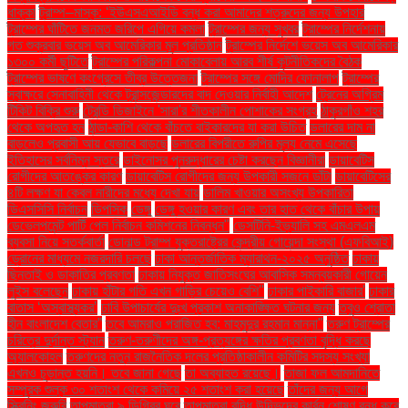
ধাক্কা
ট্রাম্প–মাস্ক: ‘ইউএসএআইডি বন্ধ করা আমাদের শত্রুদের জন্য উপহার
ট্রাম্পের ঘাঁটিতে জনমত জরিপে এগিয়ে কমলা
ট্রাম্পের জন্য সুখবর
ট্রাম্পের নির্দেশনায়
গত শুক্রবার ভয়েস অব আমেরিকার মূল প্রতিষ্ঠান
ট্রাম্পের নির্দেশে ভয়েস অব আমেরিকার
১৩০০ কর্মী ছুটিতে
ট্রাম্পের পরিকল্পনা মোকাবেলায় আরব শীর্ষ কূটনীতিকদের বৈঠক
ট্রাম্পের ভাষণে কংগ্রেসে তীব্র উত্তেজনা
ট্রাম্পের সঙ্গে মোদির ফোনালাপ
ট্রাম্পের
স্বাক্ষরে সেনাবাহিনী থেকে ট্রান্সজেন্ডারদের বাদ দেওয়ার নির্বাহী আদেশ
ট্রেনের অগ্রিম
টিকিট বিক্রি শুরু
ট্রেন্ডি ডিজাইনে 'সারা'র শীতকালীন পোশাকের সংগ্রহ
ঠাকুরগাঁও শহর
থেকে অপহৃত হন
ঠান্ডা-কাশি থেকে বাঁচতে বাইকারদের যা করা উচিত
ডলারের দাম না
বাড়লেও প্রবাসী আয় যেভাবে বাড়ছে
ডলারের বিপরীতে রুপির মূল্য নেমে এসেছে
ইতিহাসের সর্বনিম্ন স্তরে
ডাইনোসর পুনরুদ্ধারের চেষ্টা করছেন বিজ্ঞানীরা
ডায়াবেটিস
রোগীদের আতঙ্কের কারণ
ডায়াবেটিস রোগীদের জন্য উপকারী সজনে ডাঁটা
ডায়াবেটিসের
৪টি লক্ষণ যা কেবল নারীদের মধ্যে দেখা যায়
ডালিম খাওয়ার অসংখ্য উপকারিতা
ডিএসসিসি নির্বাচন
ডিপসিক
ডেঙ্গু
ডেঙ্গু হওয়ার কারণ এবং তার হাত থেকে বাঁচার উপায়
ডেভেলপমেন্ট পার্টি পেল নির্বাচন কমিশনের নিবন্ধন"
ডেসটিনি-ইভ্যালি সহ এমএলএম
ব্যবসা নিয়ে সতর্কবার্তা
ডোনাল্ড ট্রাম্প যুক্তরাষ্ট্রের কেন্দ্রীয় গোয়েন্দা সংস্থা (এফবিআই)
ড্রোনের মাধ্যমে নজরদারি চলছে
ঢাকা আন্তর্জাতিক ম্যারাথন-২০২৫ অনুষ্ঠিত
ঢাকায়
ছিনতাই ও ডাকাতির প্রবণতা
ঢাকায় নিযুক্ত জাতিসংঘের আবাসিক সমন্বয়কারী গোয়েন
লুইস বলেছেন
ঢাকায় হাঁটার গতি এখন গাড়ির চেয়েও বেশি''
ঢাকার পাইকারি বাজার'
ঢাকার
বাতাস ‘অস্বাস্থ্যকর’
ঢাবি উপাচার্যের দুঃখ প্রকাশ অনাকাঙ্ক্ষিত ঘটনার জন্য
তবুও শ্রোতা
হীন বাংলাদেশ বেতার”
তবে আমরাও পরাজিত হব: মাহমুদুর রহমান মান্না"
তরুণ ট্রাম্পের
চরিত্রে দুর্দান্ত স্ট্যান
তরুণ-তরুণীদের অঙ্গ-প্রত্যঙ্গের ক্ষতির প্রবণতা বৃদ্ধি করছে
অ্যালকোহল
তরুণদের নতুন রাজনৈতিক দলের প্রতিষ্ঠাকালীন কমিটির সদস্য সংখ্যা
এখনও চূড়ান্ত হয়নি। তবে জানা গেছে
তা অব্যাহত রয়েছে।
তাজা ফল আমদানিতে
সম্পূরক শুল্ক ৩০ শতাংশ থেকে কমিয়ে ২৫ শতাংশ করা হয়েছে
তাঁদের জন্য আগে
স্ক্রিনিং জরুরি
তাপমাত্রা ৯ ডিগ্রির ঘরে
তাপমাত্রা বৃদ্ধি উদ্ভিদের কার্বন শোষণ বন্ধ করে