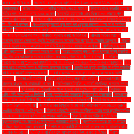
করবে: আলী রীয়াজ"
"ওসমানী বিমানবন্দরে অগ্নিনির্বাপণ মহড়ায় অংশ নিলেন বেবিচক
চেয়ারম্যান"
"কাউকে বিশৃঙ্খলা সৃষ্টির সুযোগ দেওয়া যাবে না
"কিশোরগঞ্জে ভাঙারি দোকানে
মর্টার শেল দেখতে পেয়ে ৯৯৯-এ কল
"কেনেডি হত্যাকাণ্ডের বিষয়ে ৮০ হাজার পৃষ্ঠার
গোপন নথি প্রকাশ"
"ক্ষমতায় থাকা অবস্থায় নির্বাচনে অংশগ্রহণ জনগণ আর মেনে নেবে
না: জি এম কাদের"
"গণ–অভ্যুত্থানের ছয় মাস পর ছেলের মরদেহ পেয়ে মা'র অবিরত
কান্না"
"গণমাধ্যম সরকার অখুশি হবে এমন সংবাদ প্রকাশে ভয় পাচ্ছে: জি এম কাদের"
"গাজায় ২ মার্চের পর খাদ্য সহায়তা প্রবাহ বন্ধ: জাতিসংঘ"
"গাজায় অবৈধ আদেশ
অমান্য করতে সেনাদের প্রতি ইসরায়েলের সাবেক নিরাপত্তা উপদেষ্টার আহ্বান"'
"গাজার
সংঘর্ষ বন্ধের জন্য আলোচনার প্রতি ইসরায়েল ও হামাসের আগ্রহ"
"গাজীপুরে হামলা:
ওসি প্রত্যাহার
"গোসলের আগে না পরে
"ঘরের বাতাসে দূষণ: সুস্থ থাকার জন্য করণীয়".
"চট্টগ্রামের আঞ্চলিক ভাষায় রোহিঙ্গাদের জন্য প্রধান উপদেষ্টার বার্তা"
"চাকরিতে
প্রবেশের জন্য পুরুষদের বয়সসীমা ৩৫ ও নারীদের ৩৭ বছরে উন্নীত করার প্রস্তাব"
"চার
মাস ধরে রপ্তানি আয় ৪ বিলিয়ন ডলারের উপরে"
"চারটি পদ ছাড়া জাতীয় নাগরিক কমিটির
বাকি সব কমিটি বিলুপ্ত ঘোষণা"
"চারবার বসতভিটা সরিয়েও ভাঙনের আতঙ্কে আলী
আহমদ"
"চীনের ৫টি পদক্ষেপ
"চুয়েট ছাত্রলীগের সভাপতি আটক"
"চোখের স্বাস্থ্য
উন্নত রাখতে যে খাবারগুলি খাবেন"
"চ্যাম্পিয়নস ট্রফি: ২ শর্তে হাইব্রিড মডেলে সম্মত
পাকিস্তান"
"ছুরিকাঘাত ও বৈদ্যুতিক শকে হত্যা: সবজিখেতে লাশ ফেলা"
"জমিয়ত ও
এবি পার্টি: সংস্কার ও নির্বাচন
"জয়পুরহাটে হাট ইজারায় সিন্ডিকেটের কারসাজি
"জাপানের
পক্ষ থেকে অন্তর্বর্তীকালীন সরকারের প্রতি সমর্থন পুনর্ব্যক্ত"
"জার্মানির কঠোর অভিবাসন
নীতি পরিকল্পনা ব্যর্থ"m
"জাহাঙ্গীরনগর বিশ্ববিদ্যালয় ভর্তি পরীক্ষার প্রশ্নপত্রে ত্রুটি:
৮০টির পরিবর্তে ৭৮টি প্রশ্ন"
"জিনস পরিবর্তন করতে অস্বীকার করায় দাবা চ্যাম্পিয়নশিপ
থেকে বাদ পড়লেন বর্তমান চ্যাম্পিয়ন কার্লসেন"
"জুলাই মাসের শহীদরা দুর্নীতি ও
দুঃশাসনমুক্ত বাংলাদেশ চেয়েছিলেন: জামায়াত আমির"
"জুলাই-আগস্টের মধ্যে জাতীয়
নির্বাচন সম্ভব: মির্জা ফখরুল"
"টাঙ্গাইলে আওয়ামী লীগ নেতা ফারুক হত্যা মামলার রায়ে
হতবাক সন্তানেরা
"টেনিসের রানি’র সঙ্গে সাক্ষাৎ করে উচ্ছ্বসিত নেইমার"
"ট্রাম্প