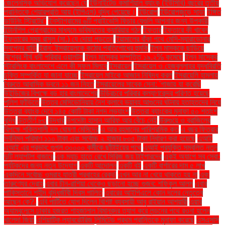
জেলেনস্কি অভিযোগ করেছেন যে
ইউনাইটেড কমার্শিয়াল ব্যাংক (ইউসিবি) বছরের তৃতীয়
প্রান্তিকে শেয়ারপ্রতি আয় (ইপিএস) বৃদ্ধি পেয়েছে।
ইউরোপ
ইউরোপজুড়ে সাড়া
ইঙ্গিত
ডাউনিং স্ট্রিটের"
ইনস্টাগ্রামের ৬টি প্রাইভেসি ফিচার যেগুলি আপনার জন্য উপকারী
ইন্টার্নশিপ প্রোগ্রামের মাধ্যমে ভবিষ্যতের ক্যারিয়ার গঠন
ইফতার
ইফতারে কী খাবেন
ইফতারের সময় রাসুল (সা.) যে দোয়া পড়তেন
ইয়ামালের বাঁকা পথে মেসি-ম্যারাডোনার
স্বপ্নের বাড়ি
ইরান: ইসরায়েলকে কঠোর প্রতিশোধের হুমকি
ইলন মাস্ককে ছাড়িয়ে
বিশ্বের শীর্ষ ধনী পরিবার ওয়ালটন
ইলন মাস্কের সম্পত্তি ১৯.২% কমেছে
ইলন মাস্কের
স্টারলিংক বাংলাদেশে এলে কী সুফল মিলবে
ইসরায়েল
ইসরায়েল ও হেজবুল্লাহর যুদ্ধবিরতি
চুক্তি সম্পর্কিত যা জানা যাচ্ছে
ইসরায়েল মাইকে আজান নিষিদ্ধ করল
ইসরায়েলি হামলায়
বৈরুতে আবাসিক ভবনে ১১ জন নিহত
ইসরায়েলের সাবেক সেনা: 'গাজায় যা করেছি
উইন্ডিজের বিপক্ষে বড় হার বাংলাদেশের
উড়িরচরে পরিবার কল্যাণকেন্দ্র পরিণত হয়েছে
পুলিশ ফাঁড়িতে
উত্তর মেসিডোনিয়ায় নৈশ ক্লাবে ভয়াবহ আগুনের ঘটনায় হতাহতদের নিয়ে
উত্তরা ব্যাংক দেবে ১৪৫ কোটি টাকা নগদ লভ্যাংশ
উত্তরা ব্যাংকের মুনাফা ৫০ শতাংশ
বৃদ্ধি
উত্তীর্ণ ৮৩
উদ্ধার
উপদেষ্টা হাসান আরিফ আর বেঁচে নেই
উরুগুয়ে ও ব্রাজিলের
বিপক্ষে শক্তিশালী দল ঘোষণা মেসিদের
এ আর রহমানের পারিশ্রমিক কত
এ বছর ফিতরার
সর্বনিম্ন পরিমাণ ১১০ টাকা এবং সর্বোচ্চ ২ হাজার ৮০৫ টাকা নির্ধারণ করা হয়েছে
এআই
এআই এর প্রভাব: গুগল ৩০০০০ কর্মীকে ছাঁটাইয়ের পথে
এআই প্রযুক্তি সম্বলিত নতুন
দুটি ল্যাপটপ বাজারে
এক ম্যাচ হাতে রেখে সিরিজ জয় টাইগারদের
একই অ্যাপে সব সেবা:
পর্যটকদের জন্য নতুন উদ্যোগ
একটি আন্দোলন
একটি বই
একটি বার্গারের দাম ৫ লাখ
একদিনে সর্বোচ্চ ওমরাহ যাত্রী প্রবাহের রেকর্ড
এখন আর না খেয়ে থাকতে হয় না
এবং
তারুণ্যের দ্রোহ
এবার চীন-রাশিয়া থেকেও ছড়ানো হচ্ছে গুজব: শফিকুল আলম
এবার
পাকিস্তানে শহীদ বুদ্ধিজীবী দিবস পালিত
এবারের আইপিএলে কোন দলের নেতৃত্বে
আছেন কে?.
এবি পার্টিতে যোগ দিলেন বিশিষ্ট ব্যবসায়ী আবু রাইয়ান আশয়ারী
এয়ার
অ্যাম্বুলেন্সে ঢাকার হজরত শাহজালাল বিমানবন্দর ত্যাগ করে লন্ডনের পথে রওনা হলেন
খালেদা জিয়া
এশিয়াটিক ল্যাবরেটরিজ লিমিটেড প্রথম প্রান্তিকে মুনাফা করেছে
এসএসসি