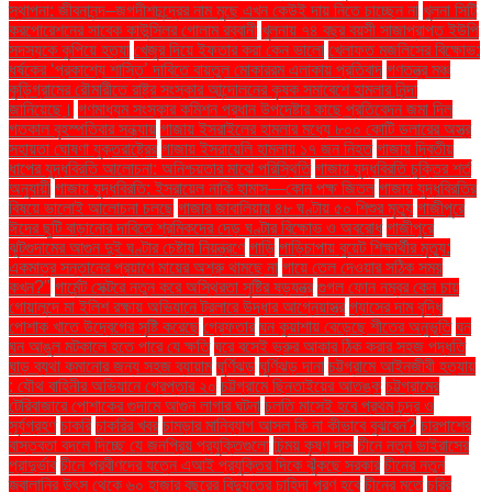
স্থাপনা: জীবনানন্দ–জগদীশচন্দ্রের নাম মুছে এখন কেউই দায় নিতে চাচ্ছেন না
খুলনা সিটি
করপোরেশনের সাবেক কাউন্সিলর গোলাম রব্বানী
খুলনায় ৭৪ বছর বয়সী সাজাপ্রাপ্ত ইউপি
সদস্যকে কুপিয়ে হত্যা
খেজুর দিয়ে ইফতার করা কেন ভালো
খেলাফত মজলিসের বিক্ষোভ:
ধর্ষকের ‘প্রকাশ্যে শাস্তি’ দাবিতে বায়তুল মোকাররম এলাকায় প্রতিবাদ
গণতন্ত্র মঞ্চ
কুড়িগ্রামের রৌমারীতে রাষ্ট্র সংস্কার আন্দোলনের কৃষক সমাবেশে হামলার নিন্দা
জানিয়েছে।
গণমাধ্যম সংস্কার কমিশন প্রধান উপদেষ্টার কাছে প্রতিবেদন জমা দিল
গতকাল বৃহস্পতিবার সন্ধ্যায়
গাজায় ইসরাইলের হামলার মধ্যে ৮০০ কোটি ডলারের অস্ত্র
সহায়তা ঘোষণা যুক্তরাষ্ট্রের
গাজায় ইসরায়েলি হামলায় ১৭ জন নিহত
গাজায় দ্বিতীয়
ধাপের যুদ্ধবিরতি আলোচনা: অনিশ্চয়তার মাঝে পরিস্থিতি
গাজায় যুদ্ধবিরতি চুক্তির শর্ত
অনুযায়ী
গাজায় যুদ্ধবিরতি: ইসরায়েল নাকি হামাস—কোন পক্ষ জিতল
গাজায় যুদ্ধবিরতির
বিষয়ে ভালোই আলোচনা চলছে
গাজার জাবালিয়ায় ৪৮ ঘণ্টায় ৫০ শিশুর মৃত্যু
গাজীপুরে
ঈদের ছুটি বাড়ানোর দাবিতে শ্রমিকদের দেড় ঘণ্টার বিক্ষোভ ও অবরোধ
গাজীপুরে
ঝুটগুদামের আগুন দুই ঘণ্টার চেষ্টায় নিয়ন্ত্রণে
গাড়ি
গাড়িচাপায় বুয়েট শিক্ষার্থীর মৃত্যু:
একমাত্র সন্তানের প্রয়াণে মায়ের অশ্রু থামছে না
গায়ে তেল দেওয়ার সঠিক সময়
কখন?"
গার্মেন্ট সেক্টরে নতুন করে অস্থিরতা সৃষ্টির ষড়যন্ত্র
গুগল ফোন নম্বর কেন চায়
গোয়ালন্দে মা ইলিশ রক্ষায় অভিযানে ট্রলারে উদ্ধার আগ্নেয়াস্ত্র
গ্যাসের দাম বৃদ্ধি
পোশাক খাতে উদ্বেগের সৃষ্টি করেছে
গ্রেফতার
ঘন কুয়াশায় বেড়েছে শীতের অনুভূতি
ঘন
ঘন আঙুল মটকালে হতে পারে যে ক্ষতি
ঘরে বসেই ভ্রুর আকার ঠিক করার সহজ পদ্ধতি
ঘাড় ব্যথা কমানোর জন্য সহজ ব্যায়াম
ঘূর্ণিঝড়
ঘূর্ণিঝড় দানা
চট্টগ্রামে আইনজীবী হত্যায়
: যৌথ বাহিনীর অভিযানে গ্রেপ্তার ২০
চট্টগ্রামে ছিনতাইয়ের আতঙ্ক
চট্টগ্রামের
টেরিবাজারে পোশাকের গুদামে আগুন লাগার ঘটনা
চলতি মাসেই হবে প্রথম চন্দ্র ও
সূর্যগ্রহণ
চাকরি
চাকরির খবর
চামড়ার মানিব্যাগ আসল কি না কীভাবে বুঝবেন?
চারপাশের
বাস্তবতা বদলে দিচ্ছে যে জনপ্রিয় প্রযুক্তিগুলো
চিন্ময় কৃষ্ণ দাস
চীনে নতুন ভাইরাসের
প্রাদুর্ভাব
চীনে প্রবীণদের যত্নে এআই প্রযুক্তির দিকে ঝুঁকছে সরকার
চীনের নতুন
জ্বালানির উৎস থেকে ৬০ হাজার বছরের বিদ্যুতের চাহিদা পূরণ হবে
চীনের মতে
চুরির