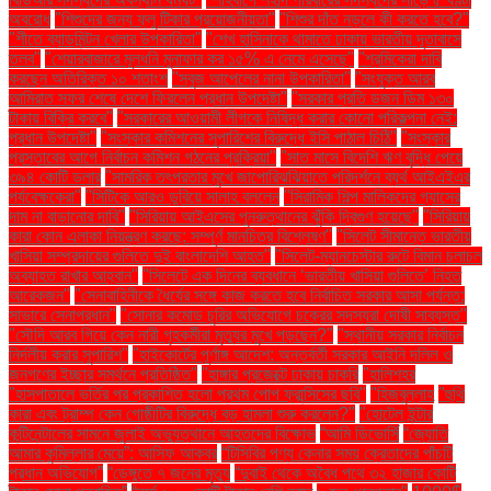
অবরোধ
"শিশুদের জন্য ফ্লু টিকার প্রয়োজনীয়তা"
"শিশুর দাঁত নড়লে কী করতে হবে?"
"শীতে ব্যাডমিন্টন খেলার উপকারিতা"
"শেখ হাসিনাকে থামাতে ঢাকায় ভারতীয় দূতাবাসে
তলব"
"শেয়ারবাজারে মূলধনি মুনাফার কর ১৫% এ নেমে এসেছে"
"শ্রমিকেরা দাবি
করছেন অতিরিক্ত ১০ শতাংশ
"সবুজ আপেলের নানা উপকারিতা"
"সংযুক্ত আরব
আমিরাত সফর শেষে দেশে ফিরলেন প্রধান উপদেষ্টা"
"সরকার প্রতি ডজন ডিম ১৩০
টাকায় বিক্রি করবে"
"সরকারের আওয়ামী লীগকে নিষিদ্ধ করার কোনো পরিকল্পনা নেই:
প্রধান উপদেষ্টা"
"সংস্কার কমিশনের সুপারিশের বিরুদ্ধে ইসি পাঠাল চিঠি"
"সংস্কার
প্রস্তাবের আগে নির্বাচন কমিশন গঠনের প্রক্রিয়া"
"সাত মাসে বিদেশি ঋণ বৃদ্ধি পেয়ে
৩৯৪ কোটি ডলার
"সামরিক তৎপরতার মুখে জাপোরিঝঝিয়াতে পরিদর্শনে ব্যর্থ আইএইএর
পর্যবেক্ষকেরা"
"সিটিকে আরও ডুবিয়ে সালাহ বললেন
"সিরামিক শিল্প মালিকদের গ্যাসের
দাম না বাড়ানোর দাবি"
"সিরিয়ায় আইএসের পুনরুত্থানের ঝুঁকি দ্বিগুণ হয়েছে"
"সিরিয়ায়
কারা কোন এলাকা নিয়ন্ত্রণ করছে: সম্পূর্ণ মানচিত্র বিশ্লেষণ"
"সিলেট সীমান্তে ভারতীয়
খাসিয়া সম্প্রদায়ের গুলিতে দুই বাংলাদেশি আহত"
"সিলেট-ম্যানচেস্টার রুটে বিমান চলাচল
অব্যাহত রাখার আহ্বান"
"সিলেটে এক দিনের ব্যবধানে ‘ভারতীয় খাসিয়া গু‌লিতে’ নিহত
আরেকজন"
"সেনাবাহিনীকে ধৈর্যের সঙ্গে কাজ করতে হবে নির্বাচিত সরকার আসা পর্যন্ত:
সাভারে সেনাপ্রধান"
"সোনার কমোড চুরির অভিযোগে চক্রের সদস্যরা দোষী সাব্যস্ত"
"সৌদি আরব গিয়ে কেন নারী গৃহকর্মীরা মৃত্যুর মুখে পড়ছেন?"
"স্থানীয় সরকার নির্বাচন
নির্দলীয় করার সুপারিশ"
"হাইকোর্টের পূর্ণাঙ্গ আদেশ: অন্তর্বর্তী সরকার আইনি দলিল ও
জনগণের ইচ্ছার সমর্থনে প্রতিষ্ঠিত"
"হাঙ্গার প্রজেক্টে ঢাকায় চাকরি
"হালিশহর
"হাসপাতালে ভর্তির পর প্রকাশিত হলো প্রথম পোপ ফ্রান্সিসের ছবি"
"হিজবুল্লাহ
"হুথি
কারা এবং ট্রাম্প কেন গোষ্ঠীটির বিরুদ্ধে বড় হামলা শুরু করলেন?"
"হোটেল ইন্টার
কন্টিনেন্টালের সামনে জুলাই অভ্যুত্থানে আহতদের বিক্ষোভ
“আমি ডিভোর্সি
“জ্যোতি
আমার কুমিল্লার মেয়ে”: আসিফ আকবর
“টিসিবির পণ্য কেনার সময় ক্রেতাদের পাঁচটি
প্রধান অভিযোগ”
“ডেঙ্গুতে ৭ জনের মৃত্যু
“দুবাই থেকে অবৈধ পথে ৩২ হাজার কোটি