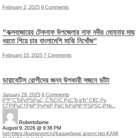
February 2, 2025
9 Comments
”কক্সবাজারের টেকনাফ উপজেলার নাফ নদীর মোহনায় মাছ
ধরতে গিয়ে চার বাংলাদেশি মাঝি নিখোঁজ”
February 15, 2025
7 Comments
ডায়াবেটিস রোগীদের জন্য উপকারী সজনে ডাঁটা
January 29, 2025
6 Comments
Р”Р°СЂРєРЅРµС‚ СЂСѓС‚РѕСЂ вЂ” СЌС‚Рѕ
СЃРїРµС†РёР°Р»РёР·РёСЂРѕРІР°РЅРЅС‹Р№...
Robertofaime
August 9, 2026 @ 9:38 PM
[url=https://kamievent.ru/]свадебное агентство KAMI