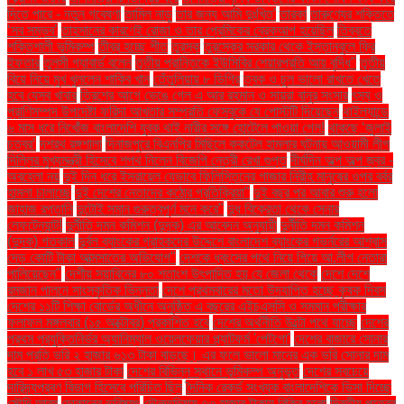
দিতে পারে - নতুন গবেষণা
তামিল নাড়ু
তার জন্য আমি দুঃখিত'
তারকা
তারুণ্যের শক্তিতে
‘সব সম্ভব’
তাহসানের কারণেই রোজা ও তার প্রেমিকের ব্রেকআপ হয়েছিল
তিব্বতে
শক্তিশালী ভূমিকম্প
তীব্র হচ্ছে শীত
তুরস্ক
তুরস্কের সরকার থেকে ইস্তানবুলে ফ্রি
ইফতার
তুলসী গ্যাবার্ড বলেন
তৃতীয় প্রান্তিকে ইউসিবির শেয়ারপ্রতি আয় বৃদ্ধি"
তৃতীয়
বিয়ে নিয়ে মুখ খুললেন শাকিব খান
তেঁতুলিয়ায় ৮ ডিগ্রি
ত্বক ও চুল ভালো রাখতে খেতে
হবে যেসব খাবার
ত্রিশের আগে ভেঙে গেল এ আর রহমান ও সায়রা বানুর সংসার
ৎস্য ও
প্রাণিসম্পদ উপদেষ্টা ফরিদা আখতার সম্প্রতি ফেসবুকে যে পোস্টটি দিয়েছেন
থাইল্যান্ডে
৬ মাস ধরে নিখোঁজ বাংলাদেশি যুবক থাই নারীর সঙ্গে হোটেলে পাওয়া গেল!
থাকছে ‘জুলাই
চত্বর’
দশরথ রঙ্গশালা
দিনাজপুরে বিএনপির মিছিলে ককটেল হামলার ঘটনায় আওয়ামী লীগ
দিল্লির মুখ্যমন্ত্রী হিসেবে শপথ নিলেন বিজেপি নেত্রী রেখা গুপ্ত
দীর্ঘদিন অল্প অল্প জ্বর -
অবহেলা নয়
দুই দিন ধরে ইসরায়েল যেভাবে ফিলিস্তিনের গাজার নিরীহ মানুষের ওপর বর্বর
হামলা চালাচ্ছে
দুই দেশের নেতাদের কঠোর প্রতিক্রিয়া"
দুই বছর পর আবার শুরু হলো
জাহাজ রপ্তানি
দুটোই সমান গুরুত্বপূর্ণ মনে করে"
দুধ বিক্রেতা থেকে সেনার
লেফটেন্যান্ট!
দুর্নীতি দমন কমিশন (দুদক) এর আবেদন অনুযায়ী
দুর্নীতি দমন কমিশন
(দুদক) গতকাল
দুর্বল ব্যাংকের গ্রাহকদের উদ্দেশে বাংলাদেশ ব্যাংকের গভর্নরের আশ্বাস
দেড় কোটি টাকা আত্মসাতের অভিযোগ"
দেশকে ধ্বংসের পথে নিয়ে গিয়ে আ.লীগ নেতারা
পালিয়েছেন"
দেশীয় সয়াবিনের ৮০ শতাংশ উৎপাদিত হয় যে জেলা থেকে
দেশে দেশে
রমজান পালনে সাংস্কৃতিক ভিন্নতা
দেশে প্রথমবারের মতো উদযাপিত হচ্ছে কৃষক দিবস
দেশের ১১টি শিক্ষা বোর্ডের অধীনে অনুষ্ঠিত এ বছরের এইচএসসি ও সমমান পরীক্ষার
ফলাফল মঙ্গলবার (১৫ অক্টোবর) প্রকাশিত হবে
দেশের অর্থনীতি উল্টো পথে যাচ্ছে
দেশের
প্রথম প্রযুক্তিনির্ভর অ্যানিম্যাল ওয়েলফেয়ার প্ল্যাটফর্ম 'পেটগো'
দেশের বাজারে সোনার
দাম প্রতি ভরি ২ হাজার ৬১৩ টাকা বাড়ছে। এর ফলে ভালো মানের এক ভরি সোনার দাম
হবে ১ লাখ ৫৩ হাজার টাকা
দেশের বিভিন্ন স্থানে ভূমিকম্প অনুভূত
দেশের সবচেয়ে
দারিদ্র্যপ্রবণ বিভাগ হিসেবে পরিচিত ছিল
দৈনিক রেকর্ড সংখ্যক বাংলাদেশিকে ভিসা দিচ্ছে
সৌদি আরব
দোকানের ভবিষ্যৎ
দৌলতদিয়ায় ৭৩ হাজার টাকায় বিক্রি হলো
দ্বিতীয় পুত্রের