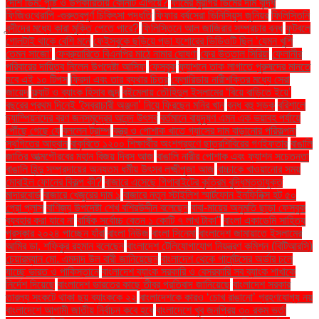
দেশি ডিম: পুষ্টি ও উপকারিতায় কোনটি এগিয়ে?
ফার্মের মুরগির ডিমের দাম বৃদ্ধি
ফিজিওথেরাপি -গুরুত্বপূর্ণ চিকিৎসা পদ্ধতি
ফিফার বর্ষসেরা ভিনিসিয়ুস জুনিয়র
ফিলিস্তিনি
বন্দীদের মধ্যে কারা মুক্তি পেতে পারে?
ফিলিস্তিনে আল জাজিরার সম্প্রচার বন্ধ
ফুটবলে
গোলটাই থাকে বেশি মনে
ফেইসবুকে ছড়িয়ে পড়া যশোরের ভিডিওটি ছিল ‘যেমন খুশি
তেমন সাজো’
ফেব্রুয়ারিতে বিএনপির মাঠে নামার ঘোষণা
ফের উত্তাল সিরিয়া
ফেলানীর
পরিবারের দায়িত্ব নিলেন উপদেষ্টা আসিফ
ফেসবুক
ফ্যাশনে তাক লাগাতে পুরুষদের মানতে
হবে এই ১০ টিপস
ফ্রিদা এবং তার ব্যথার চিত্র
ফ্লোরিডায় নারীশক্তির মধ্যে সেরা
জায়েদ
ফ্ল্যাট ও ব্যাংক হিসাব জব্দ
বইমেলায় তৌহিদুল ইসলামের ‘বিয়ে বাড়িতে ইয়ে’
বছরের প্রথম দিনেই ‘স্বৈরাচারী অঞ্জনা’ নিয়ে ফিরছেন মনির খান
বন্ধ বহু সড়ক
বরিশালে
চ্যাম্পিয়নদের বরণ জনসমুদ্রের আনন্দ উৎসব
বর্তমানে বায়ুদূষণ এমন এক ভয়াবহ পর্যায়ে
পৌঁছে গেছে যে
বললেন ট্রাম্প
বস্ত্র ও পোশাক খাতে গ্যাসের দাম বাড়ানোর পরিকল্পনা
স্থগিতের আহ্বান
বাকৃবিতে ১২০০ শিক্ষার্থীর অংশগ্রহণে ছাত্রশিবিরের গণইফতার
বাঙালি
জাতির আত্মগৌরবের মহান বিজয় দিবস আজ
বাঙালি নারীর পোশাক এবং ফ্যাশন সচেতনতা
বাঙালি হিন্দু সম্প্রদায়ের অন্যতম ধর্মীয় উৎসব লক্ষ্মীপূজা আজ
বাচ্চাকে খাওয়ানোর সময়
মোবাইল ফোনের বিকল্প কী?
বাজারে এসেছে গিগাবাইটের কৃত্রিম বুদ্ধিমত্তাযুক্ত
মাদারবোর্ড
বাজারে খেজুরের দাম ১
বাজারে নতুন স্টাইলিশ স্মার্টফোন ইনফিনিক্স হট ৫০
প্রো প্লাস
বাণিজ্য উপদেষ্টা শেখ বশিরউদ্দীন বলেছেন
বাবা-মায়ের অনুমতি ছাড়া ফেসবুক
ব্যবহার করা যাবে না
বার্ষিক সর্বোচ্চ বেতন ১ কোটি ৭ লাখ টাকা"
বাংলা একাডেমি সাহিত্য
পুরস্কার ২০২৪ পাচ্ছেন যাঁরা
বাংলা নিউজ
বাংলা সিনেমা
বাংলাদেশ জামায়াতে ইসলামের
আমির ডা. শফিকুর রহমান বলেছেন
বাংলাদেশ টেলিযোগাযোগ নিয়ন্ত্রণ কমিশন (বিটিআরসি)
চেয়ারম্যান মো. এমদাদ উল বারী জানিয়েছেন
বাংলাদেশ থেকে গার্মেন্টসের অর্ডার চলে
যাচ্ছে ভারত ও পাকিস্তানে
বাংলাদেশ ব্যাংক সরকারি ও বেসরকারি সব ব্যাংক শাখাকে
নির্দেশ দিয়েছে
বাংলাদেশ ভারতের কাছে তীব্র প্রতিবাদ জানিয়েছে
বাংলাদেশ সরকার
তারল্য সংকটে থাকা ছয় ব্যাংককে ২২
বাংলাদেশকে কারও ‘চোখ রাঙানো’ গ্রহণযোগ্য নয়
বাংলাদেশে আগামী জাতীয় নির্বাচন কবে হবে
বাংলাদেশে খুব জনপ্রিয় ৩০ রকম ভর্তা