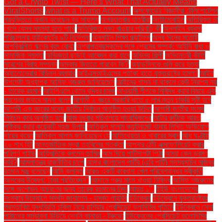
Got a Crypto Twist — Here's What That Actually Means
ViralShorts
what is a Trump Account
অক্সফোর্ডের বিজ্ঞানীরা টেলিপোর্টেশন
প্রযুক্তিতে অর্জন করেছেন বড় সাফল্য
অগ্রযাত্রার যাত্রীরা
অটোমোবাইল
অতিরিক্ত চা
খেলে যেসব সমস্যা হতে পারে
অতিরিক্ত লবণ খাওয়ার পরিণতি কী
অনলাইন ব্যবসা
পরিচালনায় হাইকোর্টের ৯টি নির্দেশনা
অনলাইন শিক্ষা প্ল্যাটফর্ম
অন্য দিনের মতোই
অপরিকল্পিত ঋণের বৃহৎ বোঝা
অপ্রাপ্তবয়স্কদের সঙ্গে প্রেমের সম্পর্ক: আইনি বাধা ও
সামাজিক সমস্যা
অভিজ্ঞতা ছাড়াই আবেদন করা যাবে
অভিনয় শিল্পী
অভিনেত্রী কীর্তি
সুরেশের বিবাহ সম্পন্ন
অস্কার জিততে পারবেন কি?
অ্যাডমিনকে গুলি করে হত্যা
অ্যালোভেরার বিভিন্ন ব্যবহার
আইএসআইএসের পতাকা হাতে যুক্তরাষ্ট্রে হামলা!
আইন
উপদেষ্টা অধ্যাপক আসিফ নজরুল জানিয়েছেন
আইনের শাসন না থাকলে কেউ নিরাপদ নয়
- তারেক রহমান
আইপিএলে বেতন বৃদ্ধির চমক
আওয়ামী লীগকে নিষিদ্ধ করার বিষয়ে এক
প্রশ্নের জবাবে মান্না বলেন
আগামী ২ বছরে সরকারি খাতে ৫ লাখ নতুন চাকরি সৃষ্টি হবে
আগামী এক বছরের মধ্যে জাতীয় নির্বাচন অনুষ্ঠিত হওয়া উচিত
আগামী জাতীয় সংসদ
নির্বাচন কবে অনুষ্ঠিত হবে
আজ বুধবার সচিবালয়ে সাংবাদিকদের
আটার রুটিকে আরও
পুষ্টিকর করার কয়েকটি সহজ উপায়
আতিকুল সালাম ক্যান্টনমেন্ট থানায় লিখিত অভিযোগ
দায়ের করেন
আতিকুল সালাম জানিয়েছেন যে
আতিথেয়তা ও খাবারের স্বাদ
আধ ঘণ্টায়
২০ লাখ হিট
আন্তর্জাতিক মুদ্রা তহবিলের সতর্কতা
আপনার ঠোঁট এক্সফোলিয়েট করার
পরিপূর্ণ গাইড
আফ্রিদিকে বললেন তামিম
আম দিয়ে পাটিসাপটা পিঠা
আমরা কেন ভ্রমণ
করি?
আমলাতন্ত্র রাজনীতির চাপে
আমার বাংলাদেশ পার্টির (এবি পার্টি) সদস্যসচিব মজিবুর
রহমান মঞ্জু বলেছেন
আমি ক্লান্ত
আরও একটি কারখানা পেল পরিবেশবান্ধব স্বীকৃতি
আসকের উদ্বেগ: ঢাকা প্রতিবেদন"
আসামে গরুর মাংস খাওয়া নিষিদ্ধ
আসিফ নজরুলের
সঙ্গে অশোভন আচরণের জন্য তারেক রহমানের নিন্দা
আহত ১".
ইইউ বাংলাদেশের
সংস্কার উদ্যোগে সমর্থন জানালেন - হাদজা লাহবিব
ইউক্রেন
ইউক্রেনে যুক্তরাষ্ট্রের
প্রস্তাবিত যুদ্ধবিরতি চুক্তি নিয়ে রাশিয়ার প্রেসিডেন্ট ভ্লাদিমির পুতিনে
ইউক্রেনে সেনা
পাঠানোর সম্ভাবনা উড়িয়ে দেননি কানাডা - ট্রুডো
ইউক্রেনের প্রেসিডেন্ট ভলোদিমির