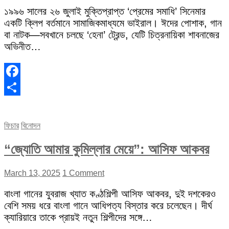
১৯৯৬ সালের ২৬ জুলাই মুক্তিপ্রাপ্ত ‘প্রেমের সমাধি’ সিনেমার
একটি ক্লিপ বর্তমানে সামাজিকমাধ্যমে ভাইরাল। ঈদের পোশাক, গান
বা নাটক—সবখানে চলছে ‘হেনা’ ট্রেন্ড, যেটি চিত্রনায়িকা শাবনাজের
অভিনীত…
Facebook
Share
ফিচার
বিনোদন
“জ্যোতি আমার কুমিল্লার মেয়ে”: আসিফ আকবর
March 13, 2025
1 Comment
বাংলা গানের যুবরাজ খ্যাত কণ্ঠশিল্পী আসিফ আকবর, দুই দশকেরও
বেশি সময় ধরে বাংলা গানে আধিপত্য বিস্তার করে চলেছেন। দীর্ঘ
ক্যারিয়ারে তাকে প্রায়ই নতুন শিল্পীদের সঙ্গে…