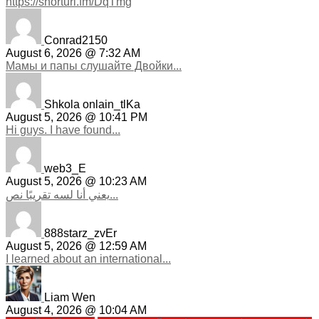
https://shorturl.fm/DqTmg
Conrad2150
August 6, 2026 @ 7:32 AM
Мамы и папы слушайте Двойки...
Shkola onlain_tlKa
August 5, 2026 @ 10:41 PM
Hi guys. I have found...
web3_E
August 5, 2026 @ 10:23 AM
يعني أنا لسه تقريبًا نص...
888starz_zvEr
August 5, 2026 @ 12:59 AM
I learned about an international...
Liam Wen
August 4, 2026 @ 10:04 AM