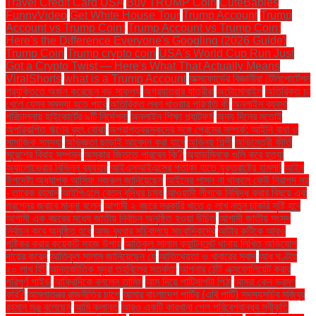
Travel Credit Card USA
Buy TRUMP Coin
CuteBabies
FunnyVideo
Get White House Tour
Trump Account
Trump
Account vs Trump Coin:
Trump Account vs Trump Coin:
Here's the Difference Everyone's Googling (2026 Guide)
Trump Coin
Trump crypto coin
USA's World Cup Run Just
Got a Crypto Twist — Here's What That Actually Means
ViralShorts
what is a Trump Account
অক্সফোর্ডের বিজ্ঞানীরা টেলিপোর্টেশন
প্রযুক্তিতে অর্জন করেছেন বড় সাফল্য
অগ্রযাত্রার যাত্রীরা
অটোমোবাইল
অতিরিক্ত চা
খেলে যেসব সমস্যা হতে পারে
অতিরিক্ত লবণ খাওয়ার পরিণতি কী
অনলাইন ব্যবসা
পরিচালনায় হাইকোর্টের ৯টি নির্দেশনা
অনলাইন শিক্ষা প্ল্যাটফর্ম
অন্য দিনের মতোই
অপরিকল্পিত ঋণের বৃহৎ বোঝা
অপ্রাপ্তবয়স্কদের সঙ্গে প্রেমের সম্পর্ক: আইনি বাধা ও
সামাজিক সমস্যা
অভিজ্ঞতা ছাড়াই আবেদন করা যাবে
অভিনয় শিল্পী
অভিনেত্রী কীর্তি
সুরেশের বিবাহ সম্পন্ন
অস্কার জিততে পারবেন কি?
অ্যাডমিনকে গুলি করে হত্যা
অ্যালোভেরার বিভিন্ন ব্যবহার
আইএসআইএসের পতাকা হাতে যুক্তরাষ্ট্রে হামলা!
আইন
উপদেষ্টা অধ্যাপক আসিফ নজরুল জানিয়েছেন
আইনের শাসন না থাকলে কেউ নিরাপদ নয়
- তারেক রহমান
আইপিএলে বেতন বৃদ্ধির চমক
আওয়ামী লীগকে নিষিদ্ধ করার বিষয়ে এক
প্রশ্নের জবাবে মান্না বলেন
আগামী ২ বছরে সরকারি খাতে ৫ লাখ নতুন চাকরি সৃষ্টি হবে
আগামী এক বছরের মধ্যে জাতীয় নির্বাচন অনুষ্ঠিত হওয়া উচিত
আগামী জাতীয় সংসদ
নির্বাচন কবে অনুষ্ঠিত হবে
আজ বুধবার সচিবালয়ে সাংবাদিকদের
আটার রুটিকে আরও
পুষ্টিকর করার কয়েকটি সহজ উপায়
আতিকুল সালাম ক্যান্টনমেন্ট থানায় লিখিত অভিযোগ
দায়ের করেন
আতিকুল সালাম জানিয়েছেন যে
আতিথেয়তা ও খাবারের স্বাদ
আধ ঘণ্টায়
২০ লাখ হিট
আন্তর্জাতিক মুদ্রা তহবিলের সতর্কতা
আপনার ঠোঁট এক্সফোলিয়েট করার
পরিপূর্ণ গাইড
আফ্রিদিকে বললেন তামিম
আম দিয়ে পাটিসাপটা পিঠা
আমরা কেন ভ্রমণ
করি?
আমলাতন্ত্র রাজনীতির চাপে
আমার বাংলাদেশ পার্টির (এবি পার্টি) সদস্যসচিব মজিবুর
রহমান মঞ্জু বলেছেন
আমি ক্লান্ত
আরও একটি কারখানা পেল পরিবেশবান্ধব স্বীকৃতি