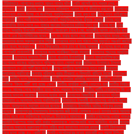
টেরিবাজারে পোশাকের গুদামে আগুন লাগার ঘটনা
চলতি মাসেই হবে প্রথম চন্দ্র ও
সূর্যগ্রহণ
চাকরি
চাকরির খবর
চামড়ার মানিব্যাগ আসল কি না কীভাবে বুঝবেন?
চারপাশের
বাস্তবতা বদলে দিচ্ছে যে জনপ্রিয় প্রযুক্তিগুলো
চিন্ময় কৃষ্ণ দাস
চীনে নতুন ভাইরাসের
প্রাদুর্ভাব
চীনে প্রবীণদের যত্নে এআই প্রযুক্তির দিকে ঝুঁকছে সরকার
চীনের নতুন
জ্বালানির উৎস থেকে ৬০ হাজার বছরের বিদ্যুতের চাহিদা পূরণ হবে
চীনের মতে
চুরির
স্থান স্বরাষ্ট্র উপদেষ্টা লেফটেন্যান্ট জেনারেল (অব.) মো. জাহাঙ্গীর আলম চৌধুরীর বাসা
থেকে এক কিলোমিটারের মধ্যে।
চুল বড় করার জন্য সেরা তেল
চৌদ্দগ্রামে বন্ধুর প্রেমে
সহায়তার জন্য স্কুলছাত্রকে পিটুনি
ছাত্রদের নতুন দল গঠনে শেষ মুহূর্তেও সঙ্কট কাটেনি
ছিল অন্য সংক্রমণও"
ছেলে ক্রিকেটার হোক চান না উমর আকমল
ছেলেদের জন্য কোন
পোশাকটি মানানসই?
ছেলেদের জন্য সানস্ক্রিন ক্রিম ব্যবহার
ছেলেদের পছন্দের আধুনিক
ফ্যাশন
ছেলেদের ফ্যাশন টিপস
ছোলা খাওয়ার উপকারিতা
জনতা মাদ্রাসাশিক্ষককে
অশোভন কাজের অভিযোগে পুলিশের হাতে সোপর্দ করল
জমিয়তে উলামায়ে ইসলাম
বাংলাদেশ ও এবি পার্টি মনে করে যে
জম্মু–কাশ্মীরে অশান্তির নতুন তরঙ্গ
জরায়ুমুখ
ক্যানসার প্রতিরোধ
জলবায়ু পরিবর্তন খরার তীব্রতা ও বিস্তৃতি বাড়িয়ে দিচ্ছে
জলাতঙ্ক
টিকা
জাতীয় দলে ফিরছেন তামিম!
জাতীয় নাগরিক কমিটির আহ্বায়ক
জাতীয় নাগরিক
পার্টিকে ‘কিংস পার্টি’ বলা হচ্ছে কেন?
জাতীয় নাগরিক পার্টির নেতৃত্বে যারা
জাতীয় নির্বাচন
২০২৫ সালের শেষে অনুষ্ঠিত হতে পারে: প্রধান উপদেষ্টা
জাতীয় পার্টির চেয়ারম্যান জি এম
কাদের মন্তব্য করেছেন
জানলে অবাক হবেন
জানালেন বিজ্ঞানীরা"
জানালেন সুনিতা
জামায়াত ও অন্যান্য দলের প্রতিক্রিয়া''
জামায়াতে ইসলামী বাংলাদেশের নায়েবে আমির
সৈয়দ আবদুল্লাহ মুহাম্মদ তাহের বলেছেন
জামায়াতে ইসলামীর আমির শফিকুর রহমান
বলেছেন
জামালপুরের ইসলামপুর উপজেলায় স্ত্রী তিথী বেগমকে (২৩) হত্যার দায়ে আহসান
হাবিব নামে এক ব্যক্তিকে মৃত্যুদণ্ড দিয়েছেন আদালত।
জার্মান চ্যান্সেলর ওলাফ শলৎজ
জার্মানি ট্রাম্পের গাজা খালি করার প্রস্তাবকে 'কেলেঙ্কারি' বলে অভিহিত করেছে
জাহাজ
জীবনের সবচেয়ে গুরুত্বপূর্ণ তিন নারীর কথা জানালেন তারেক রহমান
জুলাই বিপ্লবগাথা
নিয়ে ছাপা হচ্ছে ৪০ কোটি বই
জুলাই-সেপ্টেম্বরের মধ্যে ব্যাংকটি ৬৬ পয়সা ইপিএস