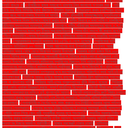
ভ্যাট বাড়ছে না
"রৌমারীতে কৃষক সমাবেশে হামলার নিন্দা জানালো গণতন্ত্র মঞ্চ"
"লাঠি
দিয়ে ভর দিয়ে টিসিবির ট্রাক খুঁজছেন বিল্লাল সরদার"
"লিভারপুল কখন চ্যাম্পিয়ন হবে?"
"শত বছর আগে ঢাকায় ইফতার ও সাহ্‌রি"
"শহীদ বুদ্ধিজীবী শামসুজ্জোহার মৃত্যুদিবসকে
জাতীয় শিক্ষক দিবস হিসেবে ঘোষণা করার দাবি"
"শহীদ মিনারে ৬ দফা দাবিতে চাকরিচ্যুত
বিডিআর সদস্যদের অবস্থান ধর্মঘট"
"শাহবাগে শহীদ পরিবারের সদস্যদের সাড়ে ৫ ঘণ্টা
অবরোধ
"শিশুদের জন্য ফ্লু টিকার প্রয়োজনীয়তা"
"শিশুর দাঁত নড়লে কী করতে হবে?"
"শীতে ব্যাডমিন্টন খেলার উপকারিতা"
"শেখ হাসিনাকে থামাতে ঢাকায় ভারতীয় দূতাবাসে
তলব"
"শেয়ারবাজারে মূলধনি মুনাফার কর ১৫% এ নেমে এসেছে"
"শ্রমিকেরা দাবি
করছেন অতিরিক্ত ১০ শতাংশ
"সবুজ আপেলের নানা উপকারিতা"
"সংযুক্ত আরব
আমিরাত সফর শেষে দেশে ফিরলেন প্রধান উপদেষ্টা"
"সরকার প্রতি ডজন ডিম ১৩০
টাকায় বিক্রি করবে"
"সরকারের আওয়ামী লীগকে নিষিদ্ধ করার কোনো পরিকল্পনা নেই:
প্রধান উপদেষ্টা"
"সংস্কার কমিশনের সুপারিশের বিরুদ্ধে ইসি পাঠাল চিঠি"
"সংস্কার
প্রস্তাবের আগে নির্বাচন কমিশন গঠনের প্রক্রিয়া"
"সাত মাসে বিদেশি ঋণ বৃদ্ধি পেয়ে
৩৯৪ কোটি ডলার
"সামরিক তৎপরতার মুখে জাপোরিঝঝিয়াতে পরিদর্শনে ব্যর্থ আইএইএর
পর্যবেক্ষকেরা"
"সিটিকে আরও ডুবিয়ে সালাহ বললেন
"সিরামিক শিল্প মালিকদের গ্যাসের
দাম না বাড়ানোর দাবি"
"সিরিয়ায় আইএসের পুনরুত্থানের ঝুঁকি দ্বিগুণ হয়েছে"
"সিরিয়ায়
কারা কোন এলাকা নিয়ন্ত্রণ করছে: সম্পূর্ণ মানচিত্র বিশ্লেষণ"
"সিলেট সীমান্তে ভারতীয়
খাসিয়া সম্প্রদায়ের গুলিতে দুই বাংলাদেশি আহত"
"সিলেট-ম্যানচেস্টার রুটে বিমান চলাচল
অব্যাহত রাখার আহ্বান"
"সিলেটে এক দিনের ব্যবধানে ‘ভারতীয় খাসিয়া গু‌লিতে’ নিহত
আরেকজন"
"সেনাবাহিনীকে ধৈর্যের সঙ্গে কাজ করতে হবে নির্বাচিত সরকার আসা পর্যন্ত:
সাভারে সেনাপ্রধান"
"সোনার কমোড চুরির অভিযোগে চক্রের সদস্যরা দোষী সাব্যস্ত"
"সৌদি আরব গিয়ে কেন নারী গৃহকর্মীরা মৃত্যুর মুখে পড়ছেন?"
"স্থানীয় সরকার নির্বাচন
নির্দলীয় করার সুপারিশ"
"হাইকোর্টের পূর্ণাঙ্গ আদেশ: অন্তর্বর্তী সরকার আইনি দলিল ও
জনগণের ইচ্ছার সমর্থনে প্রতিষ্ঠিত"
"হাঙ্গার প্রজেক্টে ঢাকায় চাকরি
"হালিশহর