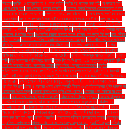
নিয়োগ
যুবলীগ ও ছাত্রলীগের ৪ নেতা আটক
যুবলীগের সাবেক সভাপতি
যে কারণে হঠাৎ
ওজন বেড়ে যায়
যেন মেঘের ভেলায় ভাসছি...
যেভাবে রেকর্ড করবেন হোয়াটসঅ্যাপ কল
যেসব কারণে রোজা ভেঙে যায়
রক্তচাপ নিয়ে কিছু আলোচনা
রক্তে হিমোগ্লোবিন বাড়াবে
যেসব খাবার
রংপুর গ্রেপ্তার নীলফামারীর সাবেক এমপি আফতাব উদ্দিন
রংপুরের আকাশে
মেঠো আবাবিল
রমজানুল মুবারক - কল্যাণের অফুরন্ত ভান্ডার
রমজানে আল্লাহর নৈকট্য
লাভের ১০ আমল
রমজানে তাকওয়া অর্জনের উপায়
রহস্য বাড়ছে সেই '২৫ হাজার বছরের
পুরোনো' পিরামিড নিয়ে
রাঙামাটির চায়না কমলা: সফল চাষের এক নতুন দিগন্ত
রাজধানীতে
তীব্র যানজট
রাজধানীতে মিনিকেট চালের দাম আরও বেড়েছে
রাত পোহালেই শুরু বইমেলা
রাতে ঘুম না এলে কোন কাজগুলো করা উচিত নয়
রানি তখন এগিয়ে আসেন"
রাশিয়া-
ইউক্রেন যুদ্ধে অস্ত্র বিক্রি বৃদ্ধি
রাশিয়ায় বহুতল ভবনে ৯/১১ স্টাইলে ড্রোন হামলা
রাশিয়ায় যে বাঙালি বিপ্লবীকে হত্যা করা হয়েছিল
রাশিয়ার ওখটস্ক সাগরে নিখোঁজ
রাশিয়ার
দাবি
রাষ্ট্র সংস্কার অতিরিক্ত জরুরি
রাষ্ট্রপতি সংবিধানের ১০৬ অনুচ্ছেদ অনুযায়ী সুপ্রিম
কোর্টের মতামত চেয়ে রেফারেন্স পাঠান
রাষ্ট্রপতির পদত্যাগের আহ্বান
রাষ্ট্রীয়
পৃষ্ঠপোষকতায় রাজনৈতিক দল গঠন হলে সরকারের গ্রহণযোগ্যতা হ্রাস পাবে: রিজভী"
রাস্ট বেল্টে শেষ মুহূর্তের প্রচারে ব্যস্ত ট্রাম্প ও কমলা
রাহাতের কনসার্টে শিক্ষার্থীদের জন্য
বিশেষ ছাড়
রিজভী: আওয়ামী লীগের কর্মসূচি 'অনুশোচনাহীন এক নারীর আর্তচিৎকার'
রোগীরা বিপাকে
রোজ ৫ ধরনের খাবার খেলে ফ্যাটি লিভার ও হেপাটাইটিসের ঝুঁকি থাকবে না
রোজাদার শিশুর যত্ন
রোজায় ইসবগুলের ভুসি কেন খাবেন?
রোজায় গলা শুকিয়ে যাওয়ার
কারণ
রোজায় ত্বকের যত্নে কী করবেন?
রোজায় নারী বাঁচুক সুস্থতায়
রোজার খাদ্যপণ্যে
৭৫% পর্যন্ত ছাড় দিচ্ছে আরব দেশগুলো
রোজার প্রকার সমূহ জানুন
রোনালদোই
ইতিহাসের সেরা
রোহিঙ্গারা মিয়ানমারে ফিরতে চায়: জাতিসংঘ মহাসচিব উখিয়ায়
র্তমানে
ঋণের পরিমাণ বাড়লেও
র্যটকদের কঠোর বিধিনিষেধে সেন্ট মার্টিন দ্বীপ ভ্রমণ
লাল কার্ড
লালশাক লাল হয় কেন
লালশাপলারবিল'
লেবাননের দক্ষিণে ইসরায়েলি হামলা
লোকমুখে
প্রচলিত 'খনার বচন'
শনিবার থেকে ৯ মাসের জন্য বন্ধ হচ্ছে সেন্টমার্টিন ভ্রমণ
শনিবার
থেকে রোজা শুরু যুক্তরাষ্ট্রে
শমী কায়সারের জামিন স্থগিত
শর্ষের তেলের উপযুক্ততা