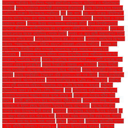
ভারসাম্য প্রতিষ্ঠায় বিএনপিসহ প্রধান রাজনৈতিক দলগুলো সংবিধানে যে পরিবর্তনগুলো
চেয়েছিল
ক্ষুদ্র নৃ-তাত্বিক জনগোষ্ঠী চাকমাদের জীবনযাত্রা
খনিজ চুক্তির জন্য শুক্রবার
ওয়াশিংটন যাচ্ছেন ইউক্রেনের প্রেসিডেন্ট
খবর
খরচ কত?
খরচ বহন করেছে বিসিসিআই"
খাওয়ার বাইরে আরও কত কাজে লাগে ডিম!
খাদ্যাভ্যাসে পরিবর্তন
খালেদা জিয়া ও তারেক
রহমানকে খালাস''
খালেদা জিয়ার নতুন মামলার কার্যক্রম বাতিল
খুলনা বিশ্ববিদ্যালয়ের
স্থাপনা: জীবনানন্দ–জগদীশচন্দ্রের নাম মুছে এখন কেউই দায় নিতে চাচ্ছেন না
খুলনা সিটি
করপোরেশনের সাবেক কাউন্সিলর গোলাম রব্বানী
খুলনায় ৭৪ বছর বয়সী সাজাপ্রাপ্ত ইউপি
সদস্যকে কুপিয়ে হত্যা
খেজুর দিয়ে ইফতার করা কেন ভালো
খেলাফত মজলিসের বিক্ষোভ:
ধর্ষকের ‘প্রকাশ্যে শাস্তি’ দাবিতে বায়তুল মোকাররম এলাকায় প্রতিবাদ
গণতন্ত্র মঞ্চ
কুড়িগ্রামের রৌমারীতে রাষ্ট্র সংস্কার আন্দোলনের কৃষক সমাবেশে হামলার নিন্দা
জানিয়েছে।
গণমাধ্যম সংস্কার কমিশন প্রধান উপদেষ্টার কাছে প্রতিবেদন জমা দিল
গতকাল বৃহস্পতিবার সন্ধ্যায়
গাজায় ইসরাইলের হামলার মধ্যে ৮০০ কোটি ডলারের অস্ত্র
সহায়তা ঘোষণা যুক্তরাষ্ট্রের
গাজায় ইসরায়েলি হামলায় ১৭ জন নিহত
গাজায় দ্বিতীয়
ধাপের যুদ্ধবিরতি আলোচনা: অনিশ্চয়তার মাঝে পরিস্থিতি
গাজায় যুদ্ধবিরতি চুক্তির শর্ত
অনুযায়ী
গাজায় যুদ্ধবিরতি: ইসরায়েল নাকি হামাস—কোন পক্ষ জিতল
গাজায় যুদ্ধবিরতির
বিষয়ে ভালোই আলোচনা চলছে
গাজার জাবালিয়ায় ৪৮ ঘণ্টায় ৫০ শিশুর মৃত্যু
গাজীপুরে
ঈদের ছুটি বাড়ানোর দাবিতে শ্রমিকদের দেড় ঘণ্টার বিক্ষোভ ও অবরোধ
গাজীপুরে
ঝুটগুদামের আগুন দুই ঘণ্টার চেষ্টায় নিয়ন্ত্রণে
গাড়ি
গাড়িচাপায় বুয়েট শিক্ষার্থীর মৃত্যু:
একমাত্র সন্তানের প্রয়াণে মায়ের অশ্রু থামছে না
গায়ে তেল দেওয়ার সঠিক সময়
কখন?"
গার্মেন্ট সেক্টরে নতুন করে অস্থিরতা সৃষ্টির ষড়যন্ত্র
গুগল ফোন নম্বর কেন চায়
গোয়ালন্দে মা ইলিশ রক্ষায় অভিযানে ট্রলারে উদ্ধার আগ্নেয়াস্ত্র
গ্যাসের দাম বৃদ্ধি
পোশাক খাতে উদ্বেগের সৃষ্টি করেছে
গ্রেফতার
ঘন কুয়াশায় বেড়েছে শীতের অনুভূতি
ঘন
ঘন আঙুল মটকালে হতে পারে যে ক্ষতি
ঘরে বসেই ভ্রুর আকার ঠিক করার সহজ পদ্ধতি
ঘাড় ব্যথা কমানোর জন্য সহজ ব্যায়াম
ঘূর্ণিঝড়
ঘূর্ণিঝড় দানা
চট্টগ্রামে আইনজীবী হত্যায়
: যৌথ বাহিনীর অভিযানে গ্রেপ্তার ২০
চট্টগ্রামে ছিনতাইয়ের আতঙ্ক
চট্টগ্রামের