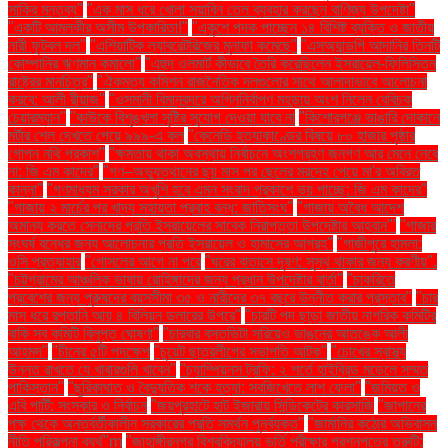
সাকির মন্তব্য"
"এক মাস ধরে খোলা সয়াবিন তেল ব্যবহার করছেন বাণিজ্য উপদেষ্টা"
"একটি আমলকীর অসীম উপকারিতা!"
"একুশে পদক পাচ্ছেন ১৪ বিশিষ্ট ব্যক্তি ও জাতীয়
নারী ফুটবল দল"
"এশিয়াটিক ল্যাবরেটরিজের মুনাফা কমেছে"
"এসঅ্যান্ডপি আদানির তিনটি
কোম্পানির ঋণমান কমালো"
"এহুদ ওলমার্ট কীভাবে তৈরি করেছিলেন ইসরায়েল-ফিলিস্তিন
রাষ্ট্রের মানচিত্র"
"ঐকমত্য কমিশন রাজনৈতিক দলগুলোর সাথে আলাদাভাবে আলোচনা
করবে: আলী রীয়াজ"
"ওসমানী বিমানবন্দরে অগ্নিনির্বাপণ মহড়ায় অংশ নিলেন বেবিচক
চেয়ারম্যান"
"কাউকে বিশৃঙ্খলা সৃষ্টির সুযোগ দেওয়া যাবে না
"কিশোরগঞ্জে ভাঙারি দোকানে
মর্টার শেল দেখতে পেয়ে ৯৯৯-এ কল
"কেনেডি হত্যাকাণ্ডের বিষয়ে ৮০ হাজার পৃষ্ঠার
গোপন নথি প্রকাশ"
"ক্ষমতায় থাকা অবস্থায় নির্বাচনে অংশগ্রহণ জনগণ আর মেনে নেবে
না: জি এম কাদের"
"গণ–অভ্যুত্থানের ছয় মাস পর ছেলের মরদেহ পেয়ে মা'র অবিরত
কান্না"
"গণমাধ্যম সরকার অখুশি হবে এমন সংবাদ প্রকাশে ভয় পাচ্ছে: জি এম কাদের"
"গাজায় ২ মার্চের পর খাদ্য সহায়তা প্রবাহ বন্ধ: জাতিসংঘ"
"গাজায় অবৈধ আদেশ
অমান্য করতে সেনাদের প্রতি ইসরায়েলের সাবেক নিরাপত্তা উপদেষ্টার আহ্বান"'
"গাজার
সংঘর্ষ বন্ধের জন্য আলোচনার প্রতি ইসরায়েল ও হামাসের আগ্রহ"
"গাজীপুরে হামলা:
ওসি প্রত্যাহার
"গোসলের আগে না পরে
"ঘরের বাতাসে দূষণ: সুস্থ থাকার জন্য করণীয়".
"চট্টগ্রামের আঞ্চলিক ভাষায় রোহিঙ্গাদের জন্য প্রধান উপদেষ্টার বার্তা"
"চাকরিতে
প্রবেশের জন্য পুরুষদের বয়সসীমা ৩৫ ও নারীদের ৩৭ বছরে উন্নীত করার প্রস্তাব"
"চার
মাস ধরে রপ্তানি আয় ৪ বিলিয়ন ডলারের উপরে"
"চারটি পদ ছাড়া জাতীয় নাগরিক কমিটির
বাকি সব কমিটি বিলুপ্ত ঘোষণা"
"চারবার বসতভিটা সরিয়েও ভাঙনের আতঙ্কে আলী
আহমদ"
"চীনের ৫টি পদক্ষেপ
"চুয়েট ছাত্রলীগের সভাপতি আটক"
"চোখের স্বাস্থ্য
উন্নত রাখতে যে খাবারগুলি খাবেন"
"চ্যাম্পিয়নস ট্রফি: ২ শর্তে হাইব্রিড মডেলে সম্মত
পাকিস্তান"
"ছুরিকাঘাত ও বৈদ্যুতিক শকে হত্যা: সবজিখেতে লাশ ফেলা"
"জমিয়ত ও
এবি পার্টি: সংস্কার ও নির্বাচন
"জয়পুরহাটে হাট ইজারায় সিন্ডিকেটের কারসাজি
"জাপানের
পক্ষ থেকে অন্তর্বর্তীকালীন সরকারের প্রতি সমর্থন পুনর্ব্যক্ত"
"জার্মানির কঠোর অভিবাসন
নীতি পরিকল্পনা ব্যর্থ"m
"জাহাঙ্গীরনগর বিশ্ববিদ্যালয় ভর্তি পরীক্ষার প্রশ্নপত্রে ত্রুটি: