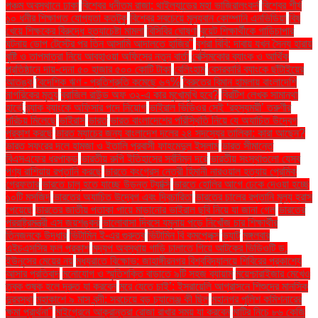
পঞ্চম অবস্থানে ঢাকা
বিশ্বের ধনীতম রাজা: থাইল্যান্ডের মহা ভাজিরালংকর্ন
বিশ্বের শীর্ষ
১০ ধনীর শিক্ষাগত যোগ্যতা কতটুকু
বিশ্বের সবচেয়ে মূল্যবান কোম্পানি এনভিডিয়া
বিষ
খেয়ে শিক্ষকের বিরুদ্ধে হত্যাচেষ্টা মামলা
বিসিবির ঘোষণা
বুয়েট শিক্ষার্থীকে গাড়িচাপার
ঘটনায় ডোপ টেস্টের পর তিন আসামি আদালতে হাজির"
বুশরা বিবি: দাবায় যখন সৈন্য হারায়
বৃষ্টি ও তাপমাত্রা নিয়ে আবহাওয়া অফিসের নতুন বার্তা
বেক্সিমকোর ব্যাংক ও আর্থিক
প্রতিষ্ঠানে দায়-দেনা ৫০ হাজার ৫০০ কোটি টাকা
বেলিংহাম
বেসরকারি ব্যাংকে ছাঁটাইয়ের
আতঙ্ক
বৈদেশিক ঋণ - প্রতিশ্রুতি কমেছে ৬৭%
বৈরুতের বিমান হামলায় বাংলাদেশি
নাগরিকের মৃত্যু
ব্রাজিল রাউন্ড অফ ৩২-এ কার মুখোমুখি হবে?
ব্রিটিশ লেখক সামান্থা
হার্ভে
ব্র্যাক ব্যাংকে অফিসার পদে নিয়োগ
ভাইরাল ভিডিওর সেই ‘রহস্যময়ী’ তরুণীর
পরিচয় মিলেছে
ভাইরাস
ভারত
ভারত বাংলাদেশের পরিস্থিতি নিয়ে যে অযাচিত উদ্বেগ
প্রকাশ করছে
ভারত ম্যাচের জন্য বাংলাদেশ দলের ২৪ সদস্যের তালিকা: কারা আছেন?
ভারত সফরের দলে হামজা ও ইতালি প্রবাসী ফাহমেদুল ইসলাম
ভারত সীমান্তে
বিএসএফের ধরপাকড়
ভারতীয় রুপি ইতিহাসের সর্বনিম্ন দরে
ভারতীয় সংস্থাগুলো যেসব
পণ্য রাশিয়ায় রপ্তানি করছে
ভারতে কংগ্রেস নেত্রী হিমানী নারওয়াল হত্যায় প্রেমিক
গ্রেফতার
ভারতে চালু হতে যাচ্ছে উড়ন্ত ট্যাক্সি
ভারতে হোলির আগে ঢেকে দেওয়া হচ্ছে
১০টি মসজিদ
ভারতের অযাচিত উদ্বেগ এবং দ্বিচারিতা
ভারতের চালের রপ্তানি মূল্য হ্রাস
পেয়েছে
ভারতের জাতীয় পতাকা পায়ে মাড়ানোর ভাইরাল ছবি নিয়ে যা জানা গেল
ভারতের
পররাষ্ট্রমন্ত্রী এস জয়শঙ্কর
ভালোবাসা দিবসে যমুনায় পড়ে নিখোঁজ চার শিক্ষার্থীর
তিনজনকে উদ্ধার
ভিটামিন ই-এর গুরুত্ব
ভিটামিন বি কমপ্লেক্স
ভ্যাট
মঙ্গলবার
এইচএসসির ফল প্রকাশ
মদ্যপ অবস্থায় গাড়ি চালাতে গিয়ে আটকের ভিডিওটি ড.
ইউনূসের মেয়ের নয়
মধ্যরাতে বিক্ষোভ: জাহাঙ্গীরনগর বিশ্ববিদ্যালয়ে শিবিরের প্রকাশ্যে
আসার প্রতিবাদ
মনোযোগ ও স্মৃতিশক্তি বাড়াতে ৯টি সহজ ব্যায়াম
ময়েশ্চারাইজার মেখেও
ত্বক শুষ্ক হলে দ্রুত যা করবেন
মরে যেতে চাই’: ইসরায়েলি আগ্রাসনে শিশুদের মানসিক
দুরবস্থা
মহাকাশে ৯ মাস বন্দী: সবচেয়ে বড় চ্যালেঞ্জ কী ছিল
মহানগর পুলিশ কমিশনারের
ক্ষমা প্রার্থনা"
মাইগ্রেনে আক্রান্তরা রোজা রাখার সময় যা করবেন
মাটির নিচে ৮৬ কেজি