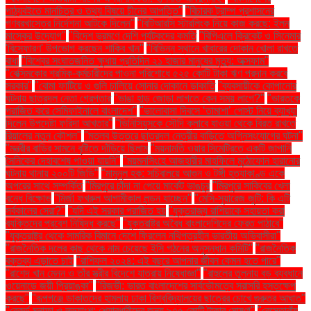
পাঠ্যবইতে মানচিত্র ও তথ্য বিষয়ে চীনের আপত্তি"
"বিচারক ট্রাম্প প্রশাসনের
গণবরখাস্তের নির্দেশনা আটকে দিলেন"
"বিটিআরসি স্টারলিংক নিয়ে কাজ করছে: ইলন
মাস্কের উদ্যোগ"
"বিদেশ ভ্রমণে দেশি পর্যটকদের কমতি
"বিপিএলে ক্রিকেট ও সিনেমার
'বিস্ফোরণ' উপভোগ করছেন শাকিব খান"
"বিভিন্ন স্থানে খাবারের দোকান খোলা রাখতে
বাধা
"বিশ্বের সংঘাতজনিত ক্ষুধায় প্রতিদিন ২১ হাজার মানুষের মৃত্যু: অক্সফাম"
"বেক্সিমকোর শ্রমিক-কর্মচারীদের পাওনা পরিশোধে ৫২৫ কোটি টাকা ঋণ প্রদান করবে
সরকার"
"বোমা ফাটিয়ে ও গুলি চালিয়ে সোনার দোকানে ডাকাতি
"ব্যবসায়ীকে কোপানোর
ঘটনায় ছাত্রদল নেতা গ্রেপ্তার
"ভাঙা হাড় জোড়া লাগতে কেন সময় লাগে?"
"ভারতকে
পরাজিত করে সেমিফাইনালে বাংলাদেশ"
"ভালোবাসা দিবসে ‘তামাশা’ পোস্ট নিয়ে ব্যাখ্যা
দিলেন উপদেষ্টা ফরিদা আখতার"
"ভিনিসিয়ুসকে সৌদি ক্লাবে যাওয়া থেকে বিরত রাখতে
রিয়ালের নতুন কৌশল"
"মতলব উত্তরে ছাত্রদল নেত্রীর বাড়িতে অগ্নিসংযোগের ঘটনা"
"মন্ত্রীর বাড়ির সামনে বৃষ্টিতে দাঁড়িয়ে ছিলাম
"ময়নামতি ওয়ার সিমেট্রিতে একটি জাপানি
সৈনিকের দেহাবশেষ পাওয়া যায়নি"
"ময়মনসিংহে আজহারীর মাহফিলে মুঠোফোন হারানোর
ঘটনায় থানায় ২০০টি জিডি"
"মামুনুল হক: সচিবালয়ে আগুন ও টঙ্গী হত্যাকাণ্ড একে
অপরের সাথে সম্পর্কিত
"মিরপুরে চাঁদা না পেয়ে মার্কেট ভাঙচুর
"মিরপুরে সাকিবের খেলা
বন্ধে বিক্ষোভ
"মির্জা ফখরুল আগামীকাল লন্ডন যাচ্ছেন"
"মেসি-সুয়ারেজ জুটি: কি এটি
সর্বকালের সেরা?"
"যদি এই সরকার পরাজিত হয়
"যুক্তরাজ্য রাশিয়াকে সহায়তা করা
ব্যক্তিদের প্রবেশ নিষিদ্ধ করছে"
"যুক্তরাষ্ট্র অবৈধ বাংলাদেশিদের ফেরত পাঠাবে"
"যুক্তরাষ্ট্র থেকে সামরিক বিমানে দেশে ফিরলেন নথিপত্রহীন ভারতীয় অভিবাসীরা"
"রাজনৈতিক দলের কাছ থেকে নাম চেয়েছে ইসি গঠনের অনুসন্ধান কমিটি"
"রাজনৈতিক
বক্তব্য এড়াতে চাই
"রাশিফল ২০২৪: এই বছরে আপনার জীবন কেমন হতে পারে"
"রাশেদ খান মেনন ও তাঁর স্ত্রীর বিদেশে যাত্রায় নিষেধাজ্ঞা"
"রাহুলের তুলনায় বড় ব্যবধানে
ওয়েনাডে জয়ী প্রিয়াঙ্কা"
"রিজভী: ভারত বাংলাদেশের সার্বভৌমত্বে সরাসরি হস্তক্ষেপ
করছে"
"রূপগঞ্জে ডাকাতদের হামলায় ঢাকা বিশ্ববিদ্যালয়ের ছাত্রের চোখে গুরুতর আঘাত"
"রেকর্ড মুনাফা ও লভ্যাংশ: শেয়ারধারীদের জন্য ৯৭৫ কোটি টাকার ঘোষণা"
"রেস্তোরাঁয়