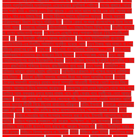
প্রথম প্রযুক্তিনির্ভর অ্যানিম্যাল ওয়েলফেয়ার প্ল্যাটফর্ম 'পেটগো'
দেশের বাজারে সোনার
দাম প্রতি ভরি ২ হাজার ৬১৩ টাকা বাড়ছে। এর ফলে ভালো মানের এক ভরি সোনার দাম
হবে ১ লাখ ৫৩ হাজার টাকা
দেশের বিভিন্ন স্থানে ভূমিকম্প অনুভূত
দেশের সবচেয়ে
দারিদ্র্যপ্রবণ বিভাগ হিসেবে পরিচিত ছিল
দৈনিক রেকর্ড সংখ্যক বাংলাদেশিকে ভিসা দিচ্ছে
সৌদি আরব
দোকানের ভবিষ্যৎ
দৌলতদিয়ায় ৭৩ হাজার টাকায় বিক্রি হলো
দ্বিতীয় পুত্রের
মা হলেন অভিনেত্রী প্রসূন
দ্য ইউএস এজেন্সি ফর গ্লোবাল মিডিয়া (ইউএসএজিএম)
ধর্ষণ
ধান
ধান উপদেষ্টা শফিকুল আলম জানিয়েছেন
নটর ডেম ইউনিভার্সিটি বাংলাদেশ
(এনডিইউবি)-এর দ্বিতীয় সমাবর্তন অনুষ্ঠিত হয়েছে আজ
নতুন টাকায় আর থাকবে না শেখ
মুজিবুর রহমানের ছবি।
নতুন দল
নতুন দলে গণ অধিকার পরিষদের ২০ নেতা
নতুন দলের
আত্মপ্রকাশে নেতাদের বড় জমায়েত নিয়ে উদ্বেগ
নতুন প্যাকেজ ঘোষণা
নতুন বছরে
হোয়াটসঅ্যাপের নতুন ফিচারগুলির উপহার
নতুন বাণিজ্য যুদ্ধের মুখোমুখি যুক্তরাষ্ট্র ও চীন
নতুন রাজনৈতিক শক্তির উদ্ভব: রাজনীতিতে নানা গুঞ্জন
নতুন স্বপ্ন
নয়াদিল্লি শেখ
হাসিনার ভারতে থাকার মেয়াদ বাড়িয়েছে
নরসিংদীর চরাঞ্চলে দুই পক্ষের সংঘর্ষে গুলিবিদ্ধ
হয়ে নিহত ২
নাইকো দুর্নীতি মামলায় খালেদা জিয়া সহ সকল আসামির খালাস
নাগরিক
ঐক্যের সভাপতি মাহমুদুর রহমান মান্না সম্প্রতি আওয়ামী লীগকে ভোটে আনার বিষয়ে
চলমান আলোচনা নিয়ে মন্তব্য করেছেন।
নাজমুলের চোখ এখন বিপিএল থেকে সরে গেছে
নাটোরে আজ শুক্রবার দুপুরে জুমার নামাজ পড়ে বাড়ি ফেরার পথে যুবলীগের নেতা আবদুর
রাজ্জাক
নাফ নদী থেকে ধরা পড়া চার জেলেকে পাঁচ দিনেও ফেরত দেয়নি আরাকান আর্মি"
নায়ক মান্নার জীবনী নিয়ে সিনেমা বানানোর পরিকল্পনা
নাহিদ ইসলামে
নিকগঞ্জে এমআরআই
যন্ত্র দুটি বন্ধ
নিজে গাড়ি চালিয়ে মাকে হাসপাতালে নিয়ে গেলেন তারেক রহমান
নিজে
নাচলেন
নির্বাচন দেওয়ার আগে সংস্কার সম্পন্ন করতে হবে: ইসলামী আন্দোলনের নায়েবে
আমির"
নির্বাচন প্রসঙ্গে ধূম্রজাল সৃষ্টি করেছে 'সংক্ষিপ্ত' ও 'বৃহৎ সংস্কার'
নির্বাচন
বিলম্বিত করার চেষ্টা জনগণ সহ্য করবে না: নজরুল ইসলাম খান
নির্বাচন বিলম্বিত করার যে
চেষ্টা চলছে
নির্বাচনে বিলম্ব মানবে না বিএনপি
নির্বাহী
নিষিদ্ধ করল ইসিবি
নিষ্পত্তির জন্য