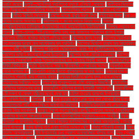
অর্জন করেছে
জুলাই–সেপ্টেম্বর প্রান্তিকে ব্যাংক এশিয়ার লোকসান
জেইডেন সিলসের
টেস্ট ক্রিকেটে আন্তর্জাতিক অভিষেক
জেলেনস্কির প্রশংসা
ঝাল খাবার খেলেই মেদ
কমবে
টঙ্গীতে বিজিবি মোতায়েন
টমেটো সতেজ রাখার সহজ টিপস
টাইফয়েড জ্বর:
টানা ১৫
মাসের ভয়াবহ সংঘর্ষের পর
টিউলিপসহ ৭ জনের ব্যাংক হিসাব তলব
টেকসই
বিশ্ববিদ্যালয়ের তালিকায় বাংলাদেশের সেরা ড্যাফোডিল ইউনিভার্সিটি
টেসলার শেয়ারে বড়
ধাক্কা
ট্রাম্প–মাস্ক: ‘ইউএসএআইডি বন্ধ করা আমাদের শত্রুদের জন্য উপহার
ট্রাম্পের ঘাঁটিতে জনমত জরিপে এগিয়ে কমলা
ট্রাম্পের জন্য সুখবর
ট্রাম্পের নির্দেশনায়
গত শুক্রবার ভয়েস অব আমেরিকার মূল প্রতিষ্ঠান
ট্রাম্পের নির্দেশে ভয়েস অব আমেরিকার
১৩০০ কর্মী ছুটিতে
ট্রাম্পের পরিকল্পনা মোকাবেলায় আরব শীর্ষ কূটনীতিকদের বৈঠক
ট্রাম্পের ভাষণে কংগ্রেসে তীব্র উত্তেজনা
ট্রাম্পের সঙ্গে মোদির ফোনালাপ
ট্রাম্পের
স্বাক্ষরে সেনাবাহিনী থেকে ট্রান্সজেন্ডারদের বাদ দেওয়ার নির্বাহী আদেশ
ট্রেনের অগ্রিম
টিকিট বিক্রি শুরু
ট্রেন্ডি ডিজাইনে 'সারা'র শীতকালীন পোশাকের সংগ্রহ
ঠাকুরগাঁও শহর
থেকে অপহৃত হন
ঠান্ডা-কাশি থেকে বাঁচতে বাইকারদের যা করা উচিত
ডলারের দাম না
বাড়লেও প্রবাসী আয় যেভাবে বাড়ছে
ডলারের বিপরীতে রুপির মূল্য নেমে এসেছে
ইতিহাসের সর্বনিম্ন স্তরে
ডাইনোসর পুনরুদ্ধারের চেষ্টা করছেন বিজ্ঞানীরা
ডায়াবেটিস
রোগীদের আতঙ্কের কারণ
ডায়াবেটিস রোগীদের জন্য উপকারী সজনে ডাঁটা
ডায়াবেটিসের
৪টি লক্ষণ যা কেবল নারীদের মধ্যে দেখা যায়
ডালিম খাওয়ার অসংখ্য উপকারিতা
ডিএসসিসি নির্বাচন
ডিপসিক
ডেঙ্গু
ডেঙ্গু হওয়ার কারণ এবং তার হাত থেকে বাঁচার উপায়
ডেভেলপমেন্ট পার্টি পেল নির্বাচন কমিশনের নিবন্ধন"
ডেসটিনি-ইভ্যালি সহ এমএলএম
ব্যবসা নিয়ে সতর্কবার্তা
ডোনাল্ড ট্রাম্প যুক্তরাষ্ট্রের কেন্দ্রীয় গোয়েন্দা সংস্থা (এফবিআই)
ড্রোনের মাধ্যমে নজরদারি চলছে
ঢাকা আন্তর্জাতিক ম্যারাথন-২০২৫ অনুষ্ঠিত
ঢাকায়
ছিনতাই ও ডাকাতির প্রবণতা
ঢাকায় নিযুক্ত জাতিসংঘের আবাসিক সমন্বয়কারী গোয়েন
লুইস বলেছেন
ঢাকায় হাঁটার গতি এখন গাড়ির চেয়েও বেশি''
ঢাকার পাইকারি বাজার'
ঢাকার
বাতাস ‘অস্বাস্থ্যকর’
ঢাবি উপাচার্যের দুঃখ প্রকাশ অনাকাঙ্ক্ষিত ঘটনার জন্য
তবুও শ্রোতা
হীন বাংলাদেশ বেতার”
তবে আমরাও পরাজিত হব: মাহমুদুর রহমান মান্না"
তরুণ ট্রাম্পের