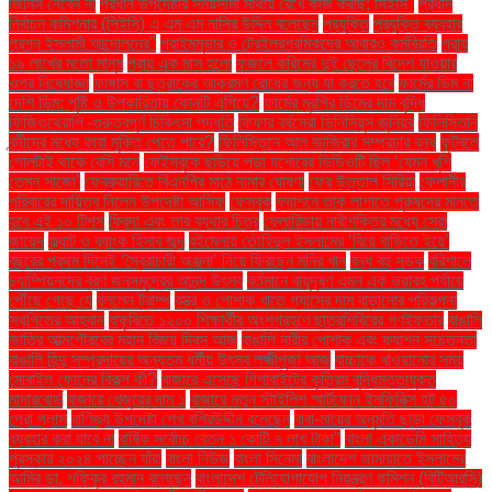
জিনিস নেবেন না
প্রধান উপদেষ্টার সময়সীমা মাথায় রেখে কাজ করছি: সিইসি"
প্রধান
নির্বাচন কমিশনার (সিইসি) এ এম এম নাসির উদ্দিন বলেছেন
প্রযুক্তি
প্রযুক্তি ব্যবহার
প্রশ্ন ইসলামী আন্দোলনের"
প্রাইমমুভার ও ট্রেইলরশ্রমিকদের আবারও কর্মবিরতি
প্রায়
১৯ লাখের মতো মানুষ
প্রায় এক মাস হলো
ফজলে করিমের দুই ছেলের বিদেশ যাওয়ার
ওপর নিষেধাজ্ঞা
ফাঙ্গাস বা ছত্রাকের আক্রমণ রোধের জন্য যা করতে হবে
ফার্মের ডিম না
দেশি ডিম: পুষ্টি ও উপকারিতায় কোনটি এগিয়ে?
ফার্মের মুরগির ডিমের দাম বৃদ্ধি
ফিজিওথেরাপি -গুরুত্বপূর্ণ চিকিৎসা পদ্ধতি
ফিফার বর্ষসেরা ভিনিসিয়ুস জুনিয়র
ফিলিস্তিনি
বন্দীদের মধ্যে কারা মুক্তি পেতে পারে?
ফিলিস্তিনে আল জাজিরার সম্প্রচার বন্ধ
ফুটবলে
গোলটাই থাকে বেশি মনে
ফেইসবুকে ছড়িয়ে পড়া যশোরের ভিডিওটি ছিল ‘যেমন খুশি
তেমন সাজো’
ফেব্রুয়ারিতে বিএনপির মাঠে নামার ঘোষণা
ফের উত্তাল সিরিয়া
ফেলানীর
পরিবারের দায়িত্ব নিলেন উপদেষ্টা আসিফ
ফেসবুক
ফ্যাশনে তাক লাগাতে পুরুষদের মানতে
হবে এই ১০ টিপস
ফ্রিদা এবং তার ব্যথার চিত্র
ফ্লোরিডায় নারীশক্তির মধ্যে সেরা
জায়েদ
ফ্ল্যাট ও ব্যাংক হিসাব জব্দ
বইমেলায় তৌহিদুল ইসলামের ‘বিয়ে বাড়িতে ইয়ে’
বছরের প্রথম দিনেই ‘স্বৈরাচারী অঞ্জনা’ নিয়ে ফিরছেন মনির খান
বন্ধ বহু সড়ক
বরিশালে
চ্যাম্পিয়নদের বরণ জনসমুদ্রের আনন্দ উৎসব
বর্তমানে বায়ুদূষণ এমন এক ভয়াবহ পর্যায়ে
পৌঁছে গেছে যে
বললেন ট্রাম্প
বস্ত্র ও পোশাক খাতে গ্যাসের দাম বাড়ানোর পরিকল্পনা
স্থগিতের আহ্বান
বাকৃবিতে ১২০০ শিক্ষার্থীর অংশগ্রহণে ছাত্রশিবিরের গণইফতার
বাঙালি
জাতির আত্মগৌরবের মহান বিজয় দিবস আজ
বাঙালি নারীর পোশাক এবং ফ্যাশন সচেতনতা
বাঙালি হিন্দু সম্প্রদায়ের অন্যতম ধর্মীয় উৎসব লক্ষ্মীপূজা আজ
বাচ্চাকে খাওয়ানোর সময়
মোবাইল ফোনের বিকল্প কী?
বাজারে এসেছে গিগাবাইটের কৃত্রিম বুদ্ধিমত্তাযুক্ত
মাদারবোর্ড
বাজারে খেজুরের দাম ১
বাজারে নতুন স্টাইলিশ স্মার্টফোন ইনফিনিক্স হট ৫০
প্রো প্লাস
বাণিজ্য উপদেষ্টা শেখ বশিরউদ্দীন বলেছেন
বাবা-মায়ের অনুমতি ছাড়া ফেসবুক
ব্যবহার করা যাবে না
বার্ষিক সর্বোচ্চ বেতন ১ কোটি ৭ লাখ টাকা"
বাংলা একাডেমি সাহিত্য
পুরস্কার ২০২৪ পাচ্ছেন যাঁরা
বাংলা নিউজ
বাংলা সিনেমা
বাংলাদেশ জামায়াতে ইসলামের
আমির ডা. শফিকুর রহমান বলেছেন
বাংলাদেশ টেলিযোগাযোগ নিয়ন্ত্রণ কমিশন (বিটিআরসি)