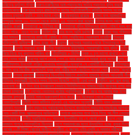
চরিত্রে দুর্দান্ত স্ট্যান
তরুণ-তরুণীদের অঙ্গ-প্রত্যঙ্গের ক্ষতির প্রবণতা বৃদ্ধি করছে
অ্যালকোহল
তরুণদের নতুন রাজনৈতিক দলের প্রতিষ্ঠাকালীন কমিটির সদস্য সংখ্যা
এখনও চূড়ান্ত হয়নি। তবে জানা গেছে
তা অব্যাহত রয়েছে।
তাজা ফল আমদানিতে
সম্পূরক শুল্ক ৩০ শতাংশ থেকে কমিয়ে ২৫ শতাংশ করা হয়েছে
তাঁদের জন্য আগে
স্ক্রিনিং জরুরি
তাপমাত্রা ৯ ডিগ্রির ঘরে
তাপমাত্রা বৃদ্ধি উদ্ভিদের কার্বন শোষণ বন্ধ করে
দিতে পারে - নতুন গবেষণা
তামিল নাড়ু
তার জন্য আমি দুঃখিত'
তারকা
তারুণ্যের শক্তিতে
‘সব সম্ভব’
তাহসানের কারণেই রোজা ও তার প্রেমিকের ব্রেকআপ হয়েছিল
তিব্বতে
শক্তিশালী ভূমিকম্প
তীব্র হচ্ছে শীত
তুরস্ক
তুরস্কের সরকার থেকে ইস্তানবুলে ফ্রি
ইফতার
তুলসী গ্যাবার্ড বলেন
তৃতীয় প্রান্তিকে ইউসিবির শেয়ারপ্রতি আয় বৃদ্ধি"
তৃতীয়
বিয়ে নিয়ে মুখ খুললেন শাকিব খান
তেঁতুলিয়ায় ৮ ডিগ্রি
ত্বক ও চুল ভালো রাখতে খেতে
হবে যেসব খাবার
ত্রিশের আগে ভেঙে গেল এ আর রহমান ও সায়রা বানুর সংসার
ৎস্য ও
প্রাণিসম্পদ উপদেষ্টা ফরিদা আখতার সম্প্রতি ফেসবুকে যে পোস্টটি দিয়েছেন
থাইল্যান্ডে
৬ মাস ধরে নিখোঁজ বাংলাদেশি যুবক থাই নারীর সঙ্গে হোটেলে পাওয়া গেল!
থাকছে ‘জুলাই
চত্বর’
দশরথ রঙ্গশালা
দিনাজপুরে বিএনপির মিছিলে ককটেল হামলার ঘটনায় আওয়ামী লীগ
দিল্লির মুখ্যমন্ত্রী হিসেবে শপথ নিলেন বিজেপি নেত্রী রেখা গুপ্ত
দীর্ঘদিন অল্প অল্প জ্বর -
অবহেলা নয়
দুই দিন ধরে ইসরায়েল যেভাবে ফিলিস্তিনের গাজার নিরীহ মানুষের ওপর বর্বর
হামলা চালাচ্ছে
দুই দেশের নেতাদের কঠোর প্রতিক্রিয়া"
দুই বছর পর আবার শুরু হলো
জাহাজ রপ্তানি
দুটোই সমান গুরুত্বপূর্ণ মনে করে"
দুধ বিক্রেতা থেকে সেনার
লেফটেন্যান্ট!
দুর্নীতি দমন কমিশন (দুদক) এর আবেদন অনুযায়ী
দুর্নীতি দমন কমিশন
(দুদক) গতকাল
দুর্বল ব্যাংকের গ্রাহকদের উদ্দেশে বাংলাদেশ ব্যাংকের গভর্নরের আশ্বাস
দেড় কোটি টাকা আত্মসাতের অভিযোগ"
দেশকে ধ্বংসের পথে নিয়ে গিয়ে আ.লীগ নেতারা
পালিয়েছেন"
দেশীয় সয়াবিনের ৮০ শতাংশ উৎপাদিত হয় যে জেলা থেকে
দেশে দেশে
রমজান পালনে সাংস্কৃতিক ভিন্নতা
দেশে প্রথমবারের মতো উদযাপিত হচ্ছে কৃষক দিবস
দেশের ১১টি শিক্ষা বোর্ডের অধীনে অনুষ্ঠিত এ বছরের এইচএসসি ও সমমান পরীক্ষার
ফলাফল মঙ্গলবার (১৫ অক্টোবর) প্রকাশিত হবে
দেশের অর্থনীতি উল্টো পথে যাচ্ছে
দেশের