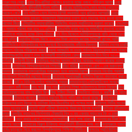
তারুণ্যের দ্রোহ
এবার চীন-রাশিয়া থেকেও ছড়ানো হচ্ছে গুজব: শফিকুল আলম
এবার
পাকিস্তানে শহীদ বুদ্ধিজীবী দিবস পালিত
এবারের আইপিএলে কোন দলের নেতৃত্বে
আছেন কে?.
এবি পার্টিতে যোগ দিলেন বিশিষ্ট ব্যবসায়ী আবু রাইয়ান আশয়ারী
এয়ার
অ্যাম্বুলেন্সে ঢাকার হজরত শাহজালাল বিমানবন্দর ত্যাগ করে লন্ডনের পথে রওনা হলেন
খালেদা জিয়া
এশিয়াটিক ল্যাবরেটরিজ লিমিটেড প্রথম প্রান্তিকে মুনাফা করেছে
এসএসসি
ও সমমান পরীক্ষা শুরু হবে ১০ এপ্রিল
এসএসসি ফরম পূরণের সময়সীমা বাড়ানো হয়েছে
এ্যানিকে পাঠানো হচ্ছে বিশ্ব সাঁতারে
ওই দিন বিকেলে অলিউল্লাহকে বাড়ি থেকে তুলে
নেয় পুলিশ
ওয়ালটন ফ্রিজ কিনে ২০ লাখ টাকা পেলেন কলেজ শিক্ষার্থী রাশেদ আলী
ওয়াশিংটনে হেলিকপ্টারের সঙ্গে সংঘর্ষে উড়োজাহাজ নদীতে বিধ্বস্ত
কমিশন দেশের চারটি
প্রদেশ গঠনের পরিকল্পনা করছে
কয়লা আমদানি না হওয়া পর্যন্ত বিদ্যুৎকেন্দ্র বন্ধ থাকবে
কয়লাসঙ্কটের কারণে বন্ধ মহেশখালী তাপবিদ্যুৎ কেন্দ্র
করমজলে তিন দিনে ৭৫০০
দর্শনার্থী
কর্ণফুলী টানেল
কলসিন্দুর গ্রামের অদম্য মেয়েরা আবারও প্রমাণ করেছে তাদের
দক্ষতা
কলাম্বিয়া বিশ্ববিদ্যালয়ের শিক্ষার্থী
কাঁচা মরিচে
কানপাকা রোগ - এক গুরুত্বপুর্ণ
সমস্যা
কানাডাকে যুক্তরাষ্ট্রের অঙ্গরাজ্য হতে বললেন ট্রাম্প
কানাডায় নিখোঁজ প্রবাসী
বাংলাদেশি শিক্ষার্থীর মরদেহ উদ্ধার
কানাডার প্রধানমন্ত্রী জাস্টিন ট্রুডো পদত্যাগ করতে
যাচ্ছেন
কান্ট ও হিউমের দর্শনে গাজালির প্রভাব
কাভার্ডভ্যান-মোটরসাইকেল সংঘর্ষে
ছাত্রদল কর্মী নিহত
কার ক্ষতি
কার লাভ
কারিগরি শিক্ষা অধিদপ্তরে বিশাল নিয়োগ
কিছু
অধিনায়কত্বের নাম অনুমিত ছিল
কিছু ইঙ্গিত মিলছে
কিডনিতে পাথর ও করণীয়
কী আছে
তাতে?
কীভাবে খাবেন?
কীভাবে বুঝবেন শীতে পানি কম খাওয়া হচ্ছে?
কুড়িগ্রামে
দরিদ্রদের চাল বিতরণের তালিকা নিয়ে বিএনপির দুই পক্ষের সংঘর্ষ
কুমিল্লা সিটির সাবেক
মেয়র সূচনার জমি
কুয়েটে ভর্তি পরীক্ষা উপলক্ষে বিমানের বিশেষ ফ্লাইট
কৃত্রিম বুদ্ধিমত্তা
কৃষক
কেন্দ্রীয় ব্যাংকের নির্দেশনায় ট্রেজারি বিল ও বন্ড কেনায় ব্যাংকের ফি ও চার্জ
নির্ধারণ"
কোন কথায় রেগে গেলেন জেলেনস্কি
কোন পক্ষ হারল?
ক্যানসারের টিকা নিয়ে
আশার আলো
ক্যান্সারের বিকল্প চিকিৎসা পদ্ধতিগুলি কীভাবে কাজ করে
ক্লাসরুমে প্রথম
বর্ষের ছাত্রকে বিয়ে করলেন বিশ্ববিদ্যালয় শিক্ষিকা (ভিডিও)
ক্ষমতার প্রাতিষ্ঠানিক