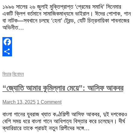
১৯৯৬ সালের ২৬ জুলাই মুক্তিপ্রাপ্ত ‘প্রেমের সমাধি’ সিনেমার
একটি ক্লিপ বর্তমানে সামাজিকমাধ্যমে ভাইরাল। ঈদের পোশাক, গান
বা নাটক—সবখানে চলছে ‘হেনা’ ট্রেন্ড, যেটি চিত্রনায়িকা শাবনাজের
অভিনীত…
Facebook
Share
ফিচার
বিনোদন
“জ্যোতি আমার কুমিল্লার মেয়ে”: আসিফ আকবর
March 13, 2025
1 Comment
বাংলা গানের যুবরাজ খ্যাত কণ্ঠশিল্পী আসিফ আকবর, দুই দশকেরও
বেশি সময় ধরে বাংলা গানে আধিপত্য বিস্তার করে চলেছেন। দীর্ঘ
ক্যারিয়ারে তাকে প্রায়ই নতুন শিল্পীদের সঙ্গে…