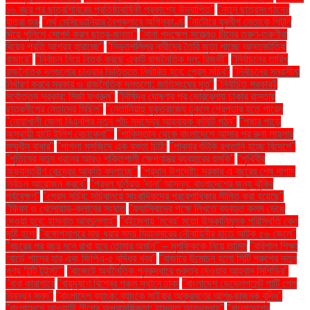
১৬ বছর পর ছাত্রশিবিরের প্রতিষ্ঠাবার্ষিকী প্রকাশ্যে উদযাপিত"
"নতুন ছাত্রসংগঠনের
যাত্রা শুরু
"নর্থ মেসিডোনিয়ার নৈশক্লাবে অগ্নিকাণ্ড
"নাটোরে যুবলীগ নেতাকে পিটুনি
দিয়ে পুলিশে সোপর্দ করল ছাত্র-জনতা"
"নানা পদক্ষেপ সত্ত্বেও চীনের তরুণ-তরুণীরা
বিয়ের প্রতি আগ্রহ হারাচ্ছে"
"নিভৃতপল্লির নারীদের তৈরি জুতা পাচ্ছে আন্তর্জাতিক
বাজারে"
"নির্বাচন নিয়ে বিতর্ক করছে একটি রাজনৈতিক দল: রিজভী"
"নির্বাচনের তারিখ
রাজনৈতিক দলগুলোর চাওয়ার ভিত্তিতে নির্ধারিত হবে: প্রেস সচিব"
"নির্বাচনের সময়সীমা
নির্ধারণ করবে সরকার ও রাজনৈতিক দলগুলো: জাতিসংঘের দূত"
"নির্বাচিত সরকারই
সর্বোত্তম সরকার: মির্জা ফখরুল"
"নিষিদ্ধ ঘোষণার পর ভোরবেলায় ঢাকার রাস্তায়
ছাত্রলীগের নেতাদের মিছিল"
"নেতানিয়াহু যুক্তরাজ্যে ঢুকলে গ্রেপ্তার হতে পারেন
"নোয়াখালী জেলা বিএনপির নতুন পাঁচ সদস্যের আহ্বায়ক কমিটি গঠন"
"পদ্মার পাড়ে
অস্থায়ী হাটে ইলিশ বেচাকেনা"''
"পাকিস্তান থেকে বাংলাদেশে আসার পর রুনা লায়লার
সম্মুখীন বাধার"
"পাগলা মসজিদে এক বস্তা চিঠি:
"পাবনার শুঁটকি রপ্তানি হচ্ছে বিদেশে"
"পুতিনের নতুন ধরনের আরও শক্তিশালী ক্ষেপণাস্ত্র ব্যবহারের হুমকি"
"পৃথিবীর
অভ্যন্তরীণ কেন্দ্রের আকৃতি বদলাচ্ছে"
"প্রধান উপদেষ্টা: সরকার এ বছরের শেষ নাগাদ
নির্বাচন আয়োজন করবে"
"প্রবল ঘূর্ণিঝড় 'দানা' আসন্ন: বাংলাদেশের জন্য ঝুঁকির
পর্যবেক্ষণ"
"প্রেস সচিব: সচিবালয়ে সাংবাদিকদের প্রবেশাধিকার সীমিত করা হয়েছে"
"ফিফা ও খেলোয়াড়-ক্লাবের সংঘাত
"ফ্যাসিবাদের পক্ষে লিখতে ব্যবহৃত কলম ভেঙে
দেওয়া হবে: হাসনাত আবদুল্লাহ"
"বইমেলায় ‘মবের’ মতো উসকানিমূলক পরিস্থিতি কেন
সৃষ্টি হলো
"বঙ্গোপসাগরে মাছ ধরার সময় মিয়ানমারের নৌবাহিনীর হাতে আটক ৫৬ জেলে"
"বছরের পর বছর মনে রাখা হবে তোমার অর্জন" – মুশফিককে নিয়ে তামিম
"বরিশাল শিক্ষা
বোর্ডে পাসের হার এবং জিপিএ-৫ বৃদ্ধির খবর"
"বাজারে উন্মোচন হলো সিটি গ্রুপের নতুন
পণ্য ‘টুটি টুইস্ট’"
"বাজেটে অর্থনৈতিক পুনরুদ্ধারে গুরুত্ব দেওয়ার আহ্বান সিপিডির"
"বাবা কারাগারে
"বায়ুদূষণে বিশ্বের পঞ্চম স্থানে ঢাকা
"বাংলাদেশ ডেভেলপমেন্ট পার্টি পেল
নিবন্ধন সনদ"
"বাংলাদেশ ব্যাংক: ব্যাংকে সাইবার আক্রমণের আশঙ্কাজনক বৃদ্ধি"
"বাংলাদেশে আওয়ামী লীগের অপ্রাসঙ্গিকতা: হাসনাত আবদুল্লাহ"
"বাংলাদেশের