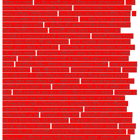
পরীক্ষার ফল প্রকাশ
"১৯ দিনে প্রবাসী আয় দুই বিলিয়ন ডলার অতিক্রম করেছে"
"২৭টি
ব্যাগসহ অস্ট্রেলিয়া সফরে ভারতীয় ক্রিকেটার
"৪ নভেম্বর সংবিধান দিবস ও ৭ মার্চের
গুরুত্ব অস্বীকার: সিপিবির অভিমত"
"৬৭ দিন সাগরে ভেসে থাকার পর জীবিত উদ্ধার
"৭
বদলি নিয়ে ব্রাজিল কি ফিফার নিয়ম ভঙ্গ করেছে?"
"৭০ মাইল দূরে ৪০ বছর পর খুঁজে
পাওয়া গেল হারানো আংটি"
"৮ দবি নিয়ে কবি নজরুল বিশ্ববিদ্যালয়ের মিডিয়া স্টাডিজ
বিভাগে শিক্ষার্থীদের আন্দোলন"
"অন্তর্বর্তী সরকার যথাযথ পদক্ষেপ গ্রহণে ব্যর্থ
"অপরাজিতা ফুলের চায়ে পাবেন ৬টি অসাধারণ উপকারিতা"
"অভিবাসী পরিবারের সন্তান
কমলার সামনে ইতিহাস সৃষ্টি করার সম্ভাবনা"
"অমুক ব্যবসায়ীর রাজনৈতিক দলের সঙ্গে
সম্পর্ক: কেন এ বিষয়ে লেখা হয় না?"
"অযথা সময় নষ্ট করে সরকারে থাকার কোনো ইচ্ছা
নেই: আসিফ নজরুল"
"আইনশৃঙ্খলা পরিস্থিতি সন্ধ্যার পর থেকে স্পষ্ট হবে: স্বরাষ্ট্র
উপদেষ্টা"
"আওয়ামী লীগের অবস্থান স্পষ্ট না করলে যমুনা ঘেরাও করবে গণ অধিকার
পরিষদ"
"আগামীকাল নির্বাচন কমিশনে বৈঠকে যাবে জামায়াতে ইসলামী"
"আজ রাতে ঢাকায়
আসছেন সাকিব?"
"আজ লক্ষ্মীপূজার উৎসব"
"আজহারুল ইসলামকে মুক্তি দিন
"আমাদের
কথা কেউ ভাবছে না: মার্কিন নির্বাচনের প্রেক্ষাপটে পশ্চিম তীরের বাসিন্দাদের অনুভূতি"
"আমার হিজাব আমার শক্তির উৎস" : মার্কিন ছাত্রী
"আমি যুক্তরাষ্ট্রের রাজনৈতিক বন্দী:
ফিলিস্তিনি ছাত্র মাহমুদ খলিল"
"আর্জেন্টিনার কাছে ৬ গোল খেয়ে সেই ব্রাজিল এখন
শীর্ষে"
"আলী-চমকের পর হৃদয়-ঝড়ে বরিশাল পৌঁছালো ফাইনালে আবারো"
"আলেপ্পোর পর
সিরিয়ার অন্যান্য শহর দখলে এগিয়ে চলেছে হায়াত আল-শাম: কে বা কারা তারা?"
"আসলাঙ্কারের সেঞ্চুরি ও তিকশানার ঘূর্ণিতে অস্ট্রেলিয়াকে বিস্মিত করল শ্রীলঙ্কা"
"আসলেই কি আপেল খেলে রোগমুক্ত থাকা সম্ভব?"
"ইতালিতে যাওয়ার উদ্দেশ্যে
লিবিয়ায় নিখোঁজ ২৪ জন
"ইসরায়েলি ৩ জিম্মি মুক্ত
"ইসরায়েলি বাহিনীর অভিযানে বন্ধ
হয়ে গেছে উত্তর গাজার শেষ হাসপাতালটি"
"ইসরায়েলে নেতানিয়াহুর বিরুদ্ধে হাজারো
মানুষের প্রতিবাদ: দ্য গার্ডিয়ান"
"উড়োজাহাজে ৪০ ঘণ্টার নির্যাতন: হাতকড়া
"উৎসবমুখর
পরিবেশে নটর ডেম ইউনিভার্সিটি বাংলাদেশের দ্বিতীয় সমাবর্তন সফলভাবে অনুষ্ঠিত"
"এই
দেশ ১৯৭১-এর শহীদদের রক্তের প্রতি বিশ্বাসঘাতকতা করেছে: কুমিল্লায় জোনায়েদ