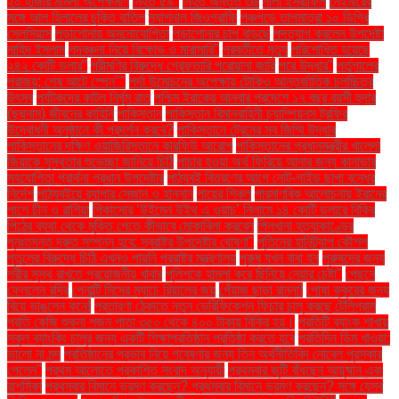
২০ হাজার মামলা অপেক্ষমাণ
নিহত ৫৯"
নিহত অন্তত ৩৬
নীলা ইসরাফিল
নেইমারের
সঙ্গে আল হিলালের চুক্তি বাতিল
ন্যাশনাল জিওগ্রাফি
পঞ্চগড়ে তাপমাত্রা ১০ ডিগ্রি
সেলসিয়াস
পড়াশোনায় অমনোযোগিতা
পড়াশোনার চাপ বাড়ছে
পদত্যাগ করলেন উপদেষ্টা
নাহিদ ইসলাম
পদবঞ্চনা নিয়ে বিক্ষোভ ও মারামারি"
পরবর্তীতে মৃত্যু
পরিশোধিত হয়েছে
২৪২ কোটি ডলার"
পরীমণির বিরুদ্ধে গ্রেফতারি পরোয়ানা জারি
পরে উদ্ধার"
পর্তুগালের
পরাজয়; শেষ আটে স্পেন""
পর্দা উন্মোচনের অপেক্ষায় টোকিও আন্তর্জাতিক চলচ্চিত্র
উৎসব
পর্যটকদের কাটল নির্ঘুম রাত
পশ্চিম ইরাকের আনবার প্রদেশে ১৭ বছর বয়সী হুদার
(ছদ্মনাম) জীবনের কাহিনি
পাকিস্তান
পাকিস্তান বিমানবাহিনী চ্যাম্পিয়নস ট্রফির
উদ্বোধনী অনুষ্ঠানে কী প্রদর্শন করবে?
পাকিস্তানে ট্রেনের সব জিম্মি উদ্ধার
পাকিস্তানের দক্ষিণ ওয়াজিরিস্তানে কারফিউ আরোপ
পাকিস্তানের প্রধানমন্ত্রীর খালেদা
জিয়াকে সুস্থতার শুভেচ্ছা জানিয়ে চিঠি
পাচার হওয়া অর্থ ফিরিয়ে আনার জন্য কানাডার
সহযোগিতা প্রার্থনা প্রধান উপদেষ্টার
পাঠ্যবই বিতরণের আগে নোট-গাইড ছাপা বন্ধের
নির্দেশ
পাঠ্যবইয়ে র‍্যাপার সেজান ও হান্নান
পায়ের শিকল
পারমাণবিক আলোচনায় ইরানের
পাশে চীন ও রাশিয়া
পিকাসোর ‘উইমেন উইথ এ ওয়াচ’ নিলামে ১৪ কোটি ডলারে বিক্রি
পিঠের ব্যথা থেকে মুক্তি পেতে কীভাবে মোকাবিলা করবেন
পিলখানা হত্যাকাণ্ডের
পুনঃতদন্ত দ্রুত সম্পন্ন হবে: স্বরাষ্ট্র উপদেষ্টার ঘোষণা"
পুতিনের হানিট্র্যাপ কৌশল
পুতুলের বিরুদ্ধে চিঠি এখনও পায়নি পররাষ্ট্র মন্ত্রণালয়
পুরুষ যখন বাবা হন
পুরুষদের জন্য
শরীর সুস্থ রাখতে প্রয়োজনীয় খাবার
পুলিশকে হামলা করে ছিনিয়ে নেয়ার চেষ্টা"
পেছনে
ফেললেন রদ্রি
পেনাল্টি মিসের ম্যাচে রিয়ালের জয়
পেঁয়াজ ছাড়া রান্না!
পোষা কুকুরের জন্য
বিয়ে ভাঙলেন কনে!
প্রতারণা ঠেকাতে নতুন ভেরিফিকেশন ফিচার চালু করছে টেলিগ্রাম
প্রতি কেজি শুকনা শজন পাতা ৩৫০ থেকে ৪০০ টাকায় বিক্রি হয়।
প্রতিটি ব্যাংক শাখায়
স্কুল ব্যাংকিং চালুর জন্য একটি শিক্ষাপ্রতিষ্ঠান প্রতিষ্ঠা করতে হবে
প্রতিদিন ডিম খাওয়া:
ভালো না মন্দ
প্রতিষ্ঠানের প্রভাব নিয়ে গবেষণার জন্য তিন অর্থনীতিবিদ নোবেল পুরস্কার
পেলেন"
প্রথম আলোতে প্রকাশিত সংবাদ অনুযায়ী
প্রথমবার জুটি বাঁধছেন আয়ুষ্মান এবং
রাশমিকা
প্রথমবার বিমানে ভ্রমণ করছেন? প্রথমবার বিমানে ভ্রমণ করছেন? সঙ্গে যেসব