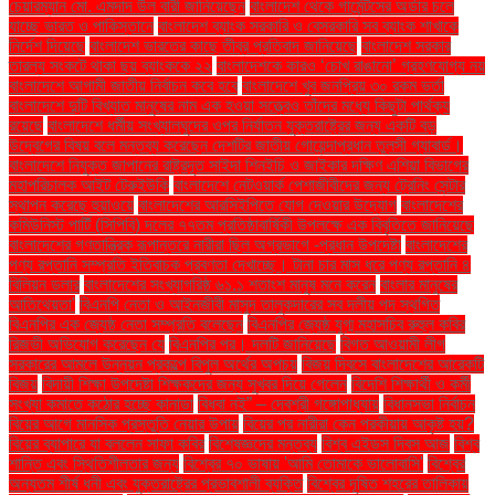
চেয়ারম্যান মো. এমদাদ উল বারী জানিয়েছেন
বাংলাদেশ থেকে গার্মেন্টসের অর্ডার চলে
যাচ্ছে ভারত ও পাকিস্তানে
বাংলাদেশ ব্যাংক সরকারি ও বেসরকারি সব ব্যাংক শাখাকে
নির্দেশ দিয়েছে
বাংলাদেশ ভারতের কাছে তীব্র প্রতিবাদ জানিয়েছে
বাংলাদেশ সরকার
তারল্য সংকটে থাকা ছয় ব্যাংককে ২২
বাংলাদেশকে কারও ‘চোখ রাঙানো’ গ্রহণযোগ্য নয়
বাংলাদেশে আগামী জাতীয় নির্বাচন কবে হবে
বাংলাদেশে খুব জনপ্রিয় ৩০ রকম ভর্তা
বাংলাদেশে দুটি বিখ্যাত মানুষের নাম এক হওয়া সত্ত্বেও তাঁদের মধ্যে কিছুটা পার্থক্য
রয়েছে
বাংলাদেশে ধর্মীয় সংখ্যালঘুদের ওপর নির্যাতন যুক্তরাষ্ট্রের জন্য একটি বড়
উদ্বেগের বিষয় বলে মন্তব্য করেছেন দেশটির জাতীয় গোয়েন্দাপ্রধান তুলসী গ্যাবার্ড।
বাংলাদেশে নিযুক্ত জাপানের রাষ্ট্রদূত সাইদা শিনইচি ও জাইকার দক্ষিণ এশিয়া বিভাগের
মহাপরিচালক আইট টেরুইউকি
বাংলাদেশে নেটওয়ার্ক পেশাজীবীদের জন্য ট্রেনিং সেন্টার
স্থাপন করেছে হুয়াওয়ে
বাংলাদেশের আরসিইপিতে যোগ দেওয়ার উদ্যোগ
বাংলাদেশের
কমিউনিস্ট পার্টি (সিপিবি) দলের ৭৭তম প্রতিষ্ঠাবার্ষিকী উপলক্ষে এক বিবৃতিতে জানিয়েছে
বাংলাদেশের গণতান্ত্রিক রূপান্তরে নারীরা ছিল অগ্রভাগে -প্রধান উপদেষ্টা
বাংলাদেশের
পণ্য রপ্তানি সম্প্রতি ইতিবাচক প্রবণতা দেখাচ্ছে। টানা চার মাস ধরে পণ্য রপ্তানি ৪
বিলিয়ন ডলার
বাংলাদেশের সংখ্যাগরিষ্ঠ ৬১.১ শতাংশ মানুষ মনে করেন
বাংলার মানুষের
আতিথেয়তা'
বিএনপি নেতা ও আইনজীবী মাসুদ তালুকদারের সব দলীয় পদ স্থগিত
বিএনপির এক জ্যেষ্ঠ নেতা সম্প্রতি বলেছেন
বিএনপির জ্যেষ্ঠ যুগ্ম মহাসচিব রুহুল কবির
রিজভী অভিযোগ করেছেন যে
বিএনপির পর। দলটি জানিয়েছে
বিগত আওয়ামী লীগ
সরকারের আমলে উন্নয়ন প্রকল্পে বিপুল অর্থের অপচয়
বিজয় দিবসে বাংলাদেশের আরেকটি
বিজয়
বিদায়ী শিক্ষা উপদেষ্টা শিক্ষকদের জন্য সুখবর দিয়ে গেলেন
বিদেশি শিক্ষার্থী ও কর্মী
সংখ্যা কমাতে কঠোর হচ্ছে কানাডা
বিধবা নই” – দেবশ্রী গঙ্গোপাধ্যায়
বিধানসভা নির্বাচন
বিয়ের আগে মানসিক প্রস্তুতি নেয়ার উপায়
বিয়ের পর নারীরা কেন পরকীয়ায় আকৃষ্ট হয়?
বিয়ের ব্যাপারে যা বললেন সাফা কবির
বিশেষজ্ঞদের মন্তব্য
বিশ্ব এইডস দিবস আজ
বিশ্ব
শান্তি এবং স্থিতিশীলতার জন্য
বিশ্বের ৭০ ভাষায় 'আমি তোমাকে ভালোবাসি'
বিশ্বের
অন্যতম শীর্ষ ধনী এবং যুক্তরাষ্ট্রের প্রভাবশালী ব্যক্তি
বিশ্বের দূষিত শহরের তালিকায়