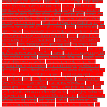
আসকের উদ্বেগ: ঢাকা প্রতিবেদন"
আসামে গরুর মাংস খাওয়া নিষিদ্ধ
আসিফ নজরুলের
সঙ্গে অশোভন আচরণের জন্য তারেক রহমানের নিন্দা
আহত ১".
ইইউ বাংলাদেশের
সংস্কার উদ্যোগে সমর্থন জানালেন - হাদজা লাহবিব
ইউক্রেন
ইউক্রেনে যুক্তরাষ্ট্রের
প্রস্তাবিত যুদ্ধবিরতি চুক্তি নিয়ে রাশিয়ার প্রেসিডেন্ট ভ্লাদিমির পুতিনে
ইউক্রেনে সেনা
পাঠানোর সম্ভাবনা উড়িয়ে দেননি কানাডা - ট্রুডো
ইউক্রেনের প্রেসিডেন্ট ভলোদিমির
জেলেনস্কি অভিযোগ করেছেন যে
ইউনাইটেড কমার্শিয়াল ব্যাংক (ইউসিবি) বছরের তৃতীয়
প্রান্তিকে শেয়ারপ্রতি আয় (ইপিএস) বৃদ্ধি পেয়েছে।
ইউরোপ
ইউরোপজুড়ে সাড়া
ইঙ্গিত
ডাউনিং স্ট্রিটের"
ইনস্টাগ্রামের ৬টি প্রাইভেসি ফিচার যেগুলি আপনার জন্য উপকারী
ইন্টার্নশিপ প্রোগ্রামের মাধ্যমে ভবিষ্যতের ক্যারিয়ার গঠন
ইফতার
ইফতারে কী খাবেন
ইফতারের সময় রাসুল (সা.) যে দোয়া পড়তেন
ইয়ামালের বাঁকা পথে মেসি-ম্যারাডোনার
স্বপ্নের বাড়ি
ইরান: ইসরায়েলকে কঠোর প্রতিশোধের হুমকি
ইলন মাস্ককে ছাড়িয়ে
বিশ্বের শীর্ষ ধনী পরিবার ওয়ালটন
ইলন মাস্কের সম্পত্তি ১৯.২% কমেছে
ইলন মাস্কের
স্টারলিংক বাংলাদেশে এলে কী সুফল মিলবে
ইসরায়েল
ইসরায়েল ও হেজবুল্লাহর যুদ্ধবিরতি
চুক্তি সম্পর্কিত যা জানা যাচ্ছে
ইসরায়েল মাইকে আজান নিষিদ্ধ করল
ইসরায়েলি হামলায়
বৈরুতে আবাসিক ভবনে ১১ জন নিহত
ইসরায়েলের সাবেক সেনা: 'গাজায় যা করেছি
উইন্ডিজের বিপক্ষে বড় হার বাংলাদেশের
উড়িরচরে পরিবার কল্যাণকেন্দ্র পরিণত হয়েছে
পুলিশ ফাঁড়িতে
উত্তর মেসিডোনিয়ায় নৈশ ক্লাবে ভয়াবহ আগুনের ঘটনায় হতাহতদের নিয়ে
উত্তরা ব্যাংক দেবে ১৪৫ কোটি টাকা নগদ লভ্যাংশ
উত্তরা ব্যাংকের মুনাফা ৫০ শতাংশ
বৃদ্ধি
উত্তীর্ণ ৮৩
উদ্ধার
উপদেষ্টা হাসান আরিফ আর বেঁচে নেই
উরুগুয়ে ও ব্রাজিলের
বিপক্ষে শক্তিশালী দল ঘোষণা মেসিদের
এ আর রহমানের পারিশ্রমিক কত
এ বছর ফিতরার
সর্বনিম্ন পরিমাণ ১১০ টাকা এবং সর্বোচ্চ ২ হাজার ৮০৫ টাকা নির্ধারণ করা হয়েছে
এআই
এআই এর প্রভাব: গুগল ৩০০০০ কর্মীকে ছাঁটাইয়ের পথে
এআই প্রযুক্তি সম্বলিত নতুন
দুটি ল্যাপটপ বাজারে
এক ম্যাচ হাতে রেখে সিরিজ জয় টাইগারদের
একই অ্যাপে সব সেবা:
পর্যটকদের জন্য নতুন উদ্যোগ
একটি আন্দোলন
একটি বই
একটি বার্গারের দাম ৫ লাখ
একদিনে সর্বোচ্চ ওমরাহ যাত্রী প্রবাহের রেকর্ড
এখন আর না খেয়ে থাকতে হয় না
এবং