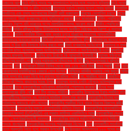
ওজনের আলু
মাঠে লুটিয়ে পড়ার পর হাসপাতালে মৃত্যুর সঙ্গে লড়ছেন ফুটবলার
মাঠে সংঘর্ষ
ব্যানক্রফটের নাক ও কাঁধ ভেঙেছে
মাতৃমৃত্যু হ্রাসে কেয়ার মডেল সেবার ভূমিকা
মাধ্যমিক.
মানচিত্র এবং তথ্য সংশোধনের বিষয়টি খুবই গুরুত্বপূর্ণ
মানুষের ভোগান্তি চরমে"
মায়ের
অসুস্থতা: মির্জা ফখরুলের মেয়ে স্মৃতিচারণ করলেন
মার্ক জাকারবার্গ
মার্কিন প্রেসিডেন্ট
ডোনাল্ড ট্রাম্প যদি ভারতের পণ্যে সমপরিমাণ শুল্ক আরোপ করেন
মার্কিন প্রেসিডেন্ট
নির্বাচন
মার্কিন রাষ্ট্রদূত স্টিভ উইটকফের মধ্যে অনুষ্ঠিত বৈঠকের পর ট্রাম্প এ মন্তব্য
করেন।
মার্কিন সামরিক বিমান আজ বুধবার দুপুরে পাঞ্জাবের অমৃতসর আন্তর্জাতিক
বিমানবন্দরে অবতরণ করেছে
মিনিকেট চালের দাম কেজিতে বৃদ্ধি
মিয়ানমারের জান্তা তৃতীয়
দফায় সু চির বাড়ি নিলামে বিক্রি করতে ব্যর্থ
মির্জা ফখরুলের অভিযোগ"
মুখপাত্র ও মুখ্য
সংগঠক ছাড়া অন্যান্য সকল অর্গানোগ্রাম
মুঠোফোন ও স্বর্ণালংকার ছিনতাই
মুম্বাইয়ে
বাসের ধাক্কায় নিহত ৬
মুরগির হাড় চিবানো কি আসলেই উপকারী?'
মুহাম্মদ ইউনূসের
আপিলের শুনানি শেষ
মৃত্যুর প্রাক্কালে মস্তিষ্কে কী ঘটে
মৃদু শৈত্যপ্রবাহে কাঁপছে
পঞ্চগড়
মেটা
মেট্রোরেল টিকিট বিক্রি থেকে আয় ২৪৪ কোটি টাকা
মেয়র প্রার্থী
মেসি
মেসি
রোনালদোর হ্যাটট্রিকের রেকর্ডে যোগ দিলেন"
মেসিদের নাটকীয় পরাজয় শেষ মুহূর্তে
মেসির
সঙ্গে সম্পর্কের গুঞ্জন নিয়ে মুখ খুললেন সাংবাদিক সোফি
মো. সারজিদ আলম
মোবাইলে
ইন্টারনেট স্পিড বাড়ানোর সহজ উপায়
মোহাম্মদ সালাহ চলতি মৌসুমে অবিশ্বাস্য ছন্দে
রয়েছেন
যাকে যুক্তরাষ্ট্রের অভিবাসন কর্মকর্তারা গ্রেপ্তার করেছেন
যাঁদের স্তন
ক্যানসারের ঝুঁকি বেশি
যিনি টিপু নামেও পরিচিত
যুক্তরাষ্ট্র ইয়েমেনের ইরান-সমর্থিত হুতি
বিদ্রোহীদের বিরুদ্ধে বড় আকারে সামরিক হামলা শুরু করেছে
যুক্তরাষ্ট্রে ডিমের দাম
সর্বকালের সবচেয়ে বেশি বেড়েছে
যুক্তরাষ্ট্রে পরকীয়া নিয়ে নায়ক নিরবের বিরুদ্ধে স্ত্রীর
অভিযোগ
যুক্তরাষ্ট্রে স্কুলে এলোপাতাড়ি গুলিতে নিহত ৩
যুক্তরাষ্ট্রের আন্তর্জাতিক
উন্নয়ন সংস্থা (USAID) এর প্রধান কার্যালয় ওয়াশিংটনে আজ
যুক্তরাষ্ট্রের দেওয়া
'থাড' ক্ষেপণাস্ত্রবিধ্বংসী ব্যবস্থা:
যুক্তরাষ্ট্রের বাজারে প্রতিযোগীদের চেয়ে পিছিয়ে
পড়ছে বাংলাদেশ
যুক্তরাষ্ট্রের শুল্কের প্রতিক্রিয়া হিসেবে"
যুদ্ধ
যুদ্ধকালীন সতর্কতার
মতো প্রস্তুতি নিতে হবে: প্রধান উপদেষ্টা"
যুব উন্নয়ন অধিদপ্তরে ১২০ পদের বড়