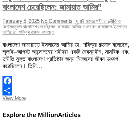
বাংলাদেশ চেয়েছিলেন: জামায়াত আমির”
February 5, 2025
No Comments
"জুলাই মাসের শহীদরা দুর্নীতি ও
দুঃশাসনমুক্ত বাংলাদেশ চেয়েছিলেন: জামায়াত আমির"
বাংলাদেশ জামায়াতে ইসলামের
আমির ডা. শফিকুর রহমান বলেছেন
বাংলাদেশ জামায়াতে ইসলামের আমির ডা. শফিকুর রহমান বলেছেন,
জুলাই–আগস্ট আন্দোলনের শহীদরা একটি বৈষম্যহীন, মানবিক এবং
দুর্নীতি মুক্ত বাংলাদেশ প্রতিষ্ঠার জন্য নিজেদের জীবন উৎসর্গ
করেছিলেন। তিনি…
Facebook
“জুলাই
View More
Share
মাসের
শহীদরা
Explore the MillionArticles
দুর্নীতি
ও
দুঃশাসনমুক্ত
বাংলাদেশ
চেয়েছিলেন: