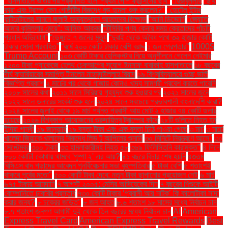
"হাসপাতালে ভর্তির পর প্রকাশিত হলো প্রথম পোপ ফ্রান্সিসের ছবি"
"হিজবুল্লাহ
"হুথি
কারা এবং ট্রাম্প কেন গোষ্ঠীটির বিরুদ্ধে বড় হামলা শুরু করলেন?"
"হোটেল ইন্টার
কন্টিনেন্টালের সামনে জুলাই অভ্যুত্থানে আহতদের বিক্ষোভ
“আমি ডিভোর্সি
“জ্যোতি
আমার কুমিল্লার মেয়ে”: আসিফ আকবর
“টিসিবির পণ্য কেনার সময় ক্রেতাদের পাঁচটি
প্রধান অভিযোগ”
“ডেঙ্গুতে ৭ জনের মৃত্যু
“দুবাই থেকে অবৈধ পথে ৩২ হাজার কোটি
টাকার সোনা প্রবাহিত”
“বর্ষে ২০০ কোটি টাকার বেশি বরাদ্দ
১ জন গ্রেপ্তার"
1000$
Trump Account
১০৩ কোটি টাকার হেলিকপ্টার নিয়ে অনুশীলনে গেলেন নেইমার
১২০০ টাকা প্যাকেজে হেলথ চেকআপের সুযোগ ইনসাফ বারাকাহ হাসপাতালে
১৮ বছরের
দীর্ঘ ক্যারিয়ারের সমাপ্তি টানলেন মাহমুদউল্লাহ রিয়াদ
১৯ বিশ্ববিদ্যালয়ে গুচ্ছ ভর্তি
বিজ্ঞপ্তি প্রকাশ
২ মার্চের পর থেকে গাজায় কোনও খাদ্য সামগ্রী প্রবেশ করতে পারেনি
২০০৮ সালের কথা
২০১১ সালে সিরিয়ায় গৃহযুদ্ধ শুরু হওয়ার পর
২০২১ সালের জুনে
২০২২ সালে ডলারের সংকট শুরু হলে
২০২৪ সালে সবচেয়ে প্রভাবশালী বাংলাদেশি কারা?
২০২৪ সালের জুলাই থেকে ১৯ মার্চ পর্যন্ত প্রবাসী আয় মোট ২ হাজার ৭৪ কোটি ডলার
হয়েছে
২০২৬ বিশ্বকাপ আয়োজনের গুরুদায়িত্ব ট্রাম্পের কাঁধে
২৮টি গুলিতে নিহত হন
ইন্দিরা গান্ধী
২৯ জানুয়ারি
২৯ বস্তা টাকা এবং এক বস্তা চিঠি পাওয়া গেছে
৩ মার্চ
৩ মার্চে
খালেদা জিয়াকে খালাসের বিরুদ্ধে লিভ টু আপিলের শুনানি
৩০ মিনিটে নিয়ন্ত্রণে আসে"
৩০
সেপ্টেম্বর
৩০০ টাকা!
৩৩ হামলাকারীসহ নিহত ৫৮
৩৬৯ ফিলিস্তিনি কারামুক্ত"
৪ দিনে
৮০০ কোটি! কোথায় থামবে 'পুষ্পা ২' এর আয়?
৪১ বছরে বিচার শেষ হয়নি
৪৩তম
বিসিএস বাদ পড়াদের আবেদন পুনর্বিবেচনার সভা বৃহস্পতিবার
৫ টাকা বেশি
৫ শতাংশই
থাকবে পূর্বের মতো"
৫০০ কোটি টাকা দেবে: নতুন টাকা ছাপানোর প্রয়োজন নেই
৬ মার্চ
৬৭৫ টাকায় আমদানি
৭ আগস্ট ২০০৫: মেসির অভিষেকের দিন
৭ বছরের শিশুকে আইটি
কোম্পানিতে চাকরির প্রস্তাব
৭৩০ কোটি টাকার ‘প্রবাসী আয় নাটক’ কি কালোটাকা সাদা
করার জন্য?
৮ চক্রের জড়িত"
৮ জন আহত
৮.৬ শতাংশ ১৮ মাসের মধ্যে নির্বাচন চান
৮.৭ শতাংশ জনগণ আগামী দুই থেকে তিন বছরের মধ্যে নির্বাচন চান
AI
American
Express Travel Card
American Express Travel Rewards
Best