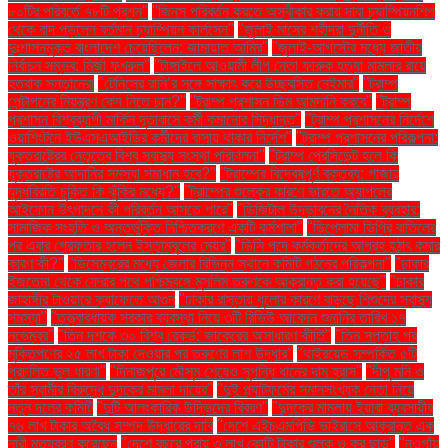
৮০টির পরিবর্তে ৭৮টি প্রশ্ন"
"জিনস পরিবর্তন করতে অস্বীকার করায় দাবা চ্যাম্পিয়নশিপ
থেকে বাদ পড়লেন বর্তমান চ্যাম্পিয়ন কার্লসেন"
"জুলাই মাসের শহীদরা দুর্নীতি ও
দুঃশাসনমুক্ত বাংলাদেশ চেয়েছিলেন: জামায়াত আমির"
"জুলাই-আগস্টের মধ্যে জাতীয়
নির্বাচন সম্ভব: মির্জা ফখরুল"
"টাঙ্গাইলে আওয়ামী লীগ নেতা ফারুক হত্যা মামলার রায়ে
হতবাক সন্তানেরা
"টেনিসের রানি’র সঙ্গে সাক্ষাৎ করে উচ্ছ্বসিত নেইমার"
"ট্রাম্প
পেন্টাগনের নিয়ন্ত্রণ কেন নিতে চান?"
"ট্রাম্প প্রশাসন ডিম আমদানি করবে"
"ট্রাম্প
প্রশাসন বিশ্বব্যাপী মার্কিন দূতাবাসে কর্মী কমানোর সিদ্ধান্ত"
"ট্রাম্প প্রশাসনের নির্দেশে
ওয়াশিংটনে ইউএসএআইডির কর্মীদের বাসায় থাকার নির্দেশ"
"ট্রাম্প প্রশাসনের পরিকল্পনা:
যুক্তরাষ্ট্রের নেতৃত্বে বিশ্ব স্বাস্থ্য সংস্থা পরিচালনা"
"ট্রাম্প প্রেসিডেন্ট হলে কি
যুক্তরাষ্ট্রে আদানির সমস্যা সমাধান হবে?"
"ট্রাম্পের বিদ্বেষপূর্ণ বক্তব্য: গাজায়
যুদ্ধবিরতি চুক্তি কি ঝুঁকির মধ্যে?"
"ট্রাম্পের শুল্কের কারণে ভারতে অ্যাপলের
আইফোন উৎপাদনে কী পরিবর্তন আসতে পারে"
"ডিজিটাল উদ্ভাবনের নৈতিক ব্যবহার:
সামাজিক সংহতি ও অন্তর্ভুক্তি নিশ্চিতকরণে একটি কর্মশালা"
"ডিপ্লোমা ডিগ্রি বাতিলের
পর এবার গ্রেফতার হলেন ইস্তাম্বুলের মেয়র"
"ডিসি পদে কর্মকর্তাদের আগ্রহ হঠাৎ কমার
কারণ কী?"
"ডিসেম্বরের মধ্যে জেলার বিভিন্ন স্থানে কমিটি গঠনের পরিকল্পনা"
"ঢাকার
ইজতেমা থেকে ফেরার পথে পশ্চিমবঙ্গে মুসলিম তরুণকে আক্রান্ত করা হয়েছে"
"ঢাকার
জাহাঙ্গীর টাওয়ারে ক্যাফেতে আগুন
"ঢাকার রাস্তায় ধুলোর কারণে বাড়ছে শিশুদের স্বাস্থ্য
সমস্যা"
"তত্ত্বাবধায়ক সরকার ব্যবস্থা নিয়ে ৩টি রিভিউ আবেদন শুনানির তারিখ ১৭
নভেম্বর"
"তিন দশকে ৩০ বিশ্ব রেকর্ড: জাকেরের অসাধারণ কীর্তি"
"তিন সপ্তাহ পর
মুক্তিপণের ২৫ লাখ টাকা দেওয়ার পর তরুণের লাশ উদ্ধার"
"থাইরয়েড সম্পর্কিত ৫টি
প্রচলিত ভুল ধারণা"
"দিনাজপুরে মৌসুম শেষেও সুগন্ধি ধানের দাম হ্রাস"
"দীপু মনি ও
তাঁর স্বামীর বিরুদ্ধে দুদকের মামলা দায়ের"
"দুই প্ল্যাটফর্মের সমানসংখ্যক নেতা নিয়ে
নতুন দলের কমিটি
"দুটি আলংকারিক উদ্ভিদের বিবরণ"
"দুদকের মামলায় ইয়াবা ব্যবসায়ীর
৭৬ লাখ টাকার অবৈধ সম্পদ উদ্ধারের দাবি
"দেশে এইচএমপিভি ভাইরাসে আক্রান্ত এক
নারী মৃত্যুবরণ করেছেন
"দেশে বছরে প্রায় ৩ লাখ কোটি টাকার শুল্ক ও কর ছাড়"
"নওগাঁয়