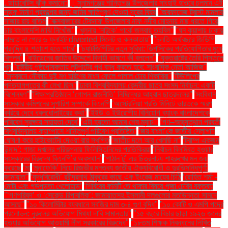
. ডায়াবেটিস ঝুঁকি কমানো:
। সুনামগঞ্জের শান্তিগঞ্জ উপজেলার সাংহাই হাওরে চলমান এই
সড়ক নির্মাণ প্রকল্পের জন্য জমির ক্ষতিপূরণ দেওয়া দূরের বিষয়
''অরফানেজ ট্রাস্ট মামলায়
সাজার রায় বাতিল
''কক্সবাজারের টেকনাফ উপজেলার নাফ নদীর মোহনায় মাছ ধরতে গিয়ে
চার বাংলাদেশি মাঝি নিখোঁজ''
''খুলনায় ‘নাটুকে’ পার্কে জলবায়ু তহবিল''
''ঘন কুয়াশায় ঢাকায়
নামতে না পেরে ৬ ফ্লাইট diverted সিলেট ও কলকাতায়''
''চলতি অর্থবছরে জিডিপি
প্রবৃদ্ধি ৪ শতাংশ হতে পারে''
''চ্যাটজিপিটির নতুন সুবিধা: ডিপসিকের প্রতিযোগিতার মুখে
বিপ্লব''
''বাইডেনের জাতির উদ্দেশে বিদায়ী ভাষণে কী বললেন''
''যুক্তরাষ্ট্রে তৈরি পিস্তলে
খুন
''রাষ্ট্রীয় পৃষ্ঠপোষকতায় লুটপাটের পথ বন্ধ করতে হবে: সাংবাদিক নেতা আজিজ"
''সুন্দরবনে নৌকায় দুই মণ হরিণের মাংস ফেলে পালাল চোর শিকারিরা''
'টিউলিপের
পদত্যাগপত্রে কী লেখা ছিল''
'ঢাকা বিশ্ববিদ্যালয় কেন্দ্রীয় ছাত্র সংসদ নির্বাচন: একটি
বিশ্লেষণ''
'শিক্ষাপ্রতিষ্ঠানে ‘গোপন রাজনীতি’ নিষিদ্ধের আহ্বান ছাত্রদলের''
'সংবিধান
সংস্কার কমিশনের সুপারিশ সম্পর্কে বিএনপি
‘অস্ট্রেলিয়া প্রতি মিনিটে ভারতকে স্মরণ
করিয়ে দেবে ধবলধোলাইয়ের কথা’
‘ইইউ ও ইউরোপীয় বিনিয়োগ ব্যাংক বাংলাদেশকে
পরিবেশ সুরক্ষায় সহায়তা দেবে’
‘এটা হয়তো আমার শেষ ম্যাচ’"
‘গণ–অভ্যুত্থান পরবর্তী
বিশ্ববিদ্যালয় ক্যাম্পাসে শান্তিপূর্ণ পরিবেশ প্রতিষ্ঠিত’
‘জয় বাংলা’কে জাতীয় স্লোগান
ঘোষণা করে হাইকোর্টের দেওয়া রায় স্থগিত
‘জাতীয় দলে আর খেলছি না’
‘ট্রাম্প একজন
উন্মাদ’: গাজা দখলের পরিকল্পনায় ফিলিস্তিনিদের প্রতিক্রিয়া
‘নির্বাচন বিলম্বিত হওয়ার
সংস্কারের বিরুদ্ধে বিএনপি’র অবস্থান’
‘পাঠান টু’ এর চিত্রনাট্য শাহরুখের মন জয়
করেছে
‘মা
‘মুনাফেকি’ নিয়ে রিজভীর মন্তব্য জাতীয় ঐক্যবিরোধী ও দুরভিসন্ধিপূর্ণ:
জামায়াত"
‘যুদ্ধবিরোধী’ রবীন্দ্রনাথ ঠাকুরের কাছে এক ইংরেজ মায়ের চিঠি
‘রোহিত শর্মা -
মোটা এবং গড়পড়তা খেলোয়াড়’
‘শিবিরের কমিটি’তে থাকার বিষয়ে পূজা চেরির বক্তব্য
"‘গণপরিষদ’ ও ‘সেকেন্ড রিপাবলিক’: জামায়াতসহ ইসলামী দলগুলোর মতভিন্নতা সামনে
আসছে"
"১০ কিলোমিটার ব্যবধানে সবজির দাম ৩-৪ গুণ বৃদ্ধি"
"১০ কোটি ও এমপি পদের
প্রলোভন: নুরুলের অভিযোগ মিথ্যা দাবি সামান্তার"
"১৫ বছরে বিচার ছাড়া ১৯২৬ জনের
হত্যার অভিযোগ আওয়ামী লীগ সরকারের বিরুদ্ধে"
"১৮তম শিক্ষক নিবন্ধনের লিখিত