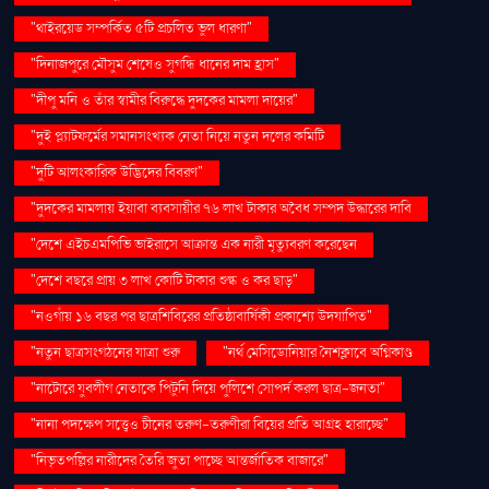
"থাইরয়েড সম্পর্কিত ৫টি প্রচলিত ভুল ধারণা"
"দিনাজপুরে মৌসুম শেষেও সুগন্ধি ধানের দাম হ্রাস"
"দীপু মনি ও তাঁর স্বামীর বিরুদ্ধে দুদকের মামলা দায়ের"
"দুই প্ল্যাটফর্মের সমানসংখ্যক নেতা নিয়ে নতুন দলের কমিটি
"দুটি আলংকারিক উদ্ভিদের বিবরণ"
"দুদকের মামলায় ইয়াবা ব্যবসায়ীর ৭৬ লাখ টাকার অবৈধ সম্পদ উদ্ধারের দাবি
"দেশে এইচএমপিভি ভাইরাসে আক্রান্ত এক নারী মৃত্যুবরণ করেছেন
"দেশে বছরে প্রায় ৩ লাখ কোটি টাকার শুল্ক ও কর ছাড়"
"নওগাঁয় ১৬ বছর পর ছাত্রশিবিরের প্রতিষ্ঠাবার্ষিকী প্রকাশ্যে উদযাপিত"
"নতুন ছাত্রসংগঠনের যাত্রা শুরু
"নর্থ মেসিডোনিয়ার নৈশক্লাবে অগ্নিকাণ্ড
"নাটোরে যুবলীগ নেতাকে পিটুনি দিয়ে পুলিশে সোপর্দ করল ছাত্র-জনতা"
"নানা পদক্ষেপ সত্ত্বেও চীনের তরুণ-তরুণীরা বিয়ের প্রতি আগ্রহ হারাচ্ছে"
"নিভৃতপল্লির নারীদের তৈরি জুতা পাচ্ছে আন্তর্জাতিক বাজারে"