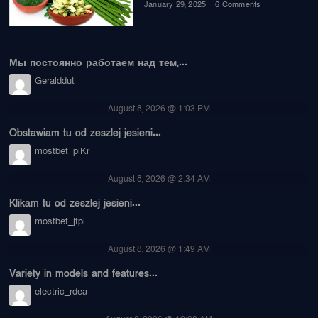
January 29, 2025
6 Comments
Мы постоянно работаем над тем,...
Geralddut
August 8, 2026 @ 1:03 PM
Obstawiam tu od zeszlej jesieni...
mostbet_plKr
August 8, 2026 @ 2:34 AM
Klikam tu od zeszlej jesieni...
mostbet_jtpi
August 8, 2026 @ 1:49 AM
Variety in models and features...
electric_rdea