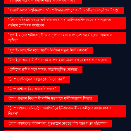
"জার্মানির কঠোর অভিবাসন নীতি পরিকল্পনা ব্যর্থ"m
"জাহাঙ্গীরনগর বিশ্ববিদ্যালয় ভর্তি পরীক্ষার প্রশ্নপত্রে ত্রুটি: ৮০টির পরিবর্তে ৭৮টি প্রশ্ন"
"জিনস পরিবর্তন করতে অস্বীকার করায় দাবা চ্যাম্পিয়নশিপ থেকে বাদ পড়লেন
বর্তমান চ্যাম্পিয়ন কার্লসেন"
"জুলাই মাসের শহীদরা দুর্নীতি ও দুঃশাসনমুক্ত বাংলাদেশ চেয়েছিলেন: জামায়াত
আমির"
"জুলাই-আগস্টের মধ্যে জাতীয় নির্বাচন সম্ভব: মির্জা ফখরুল"
"টাঙ্গাইলে আওয়ামী লীগ নেতা ফারুক হত্যা মামলার রায়ে হতবাক সন্তানেরা
"টেনিসের রানি’র সঙ্গে সাক্ষাৎ করে উচ্ছ্বসিত নেইমার"
"ট্রাম্প পেন্টাগনের নিয়ন্ত্রণ কেন নিতে চান?"
"ট্রাম্প প্রশাসন ডিম আমদানি করবে"
"ট্রাম্প প্রশাসন বিশ্বব্যাপী মার্কিন দূতাবাসে কর্মী কমানোর সিদ্ধান্ত"
"ট্রাম্প প্রশাসনের নির্দেশে ওয়াশিংটনে ইউএসএআইডির কর্মীদের বাসায় থাকার
নির্দেশ"
"ট্রাম্প প্রশাসনের পরিকল্পনা: যুক্তরাষ্ট্রের নেতৃত্বে বিশ্ব স্বাস্থ্য সংস্থা পরিচালনা"