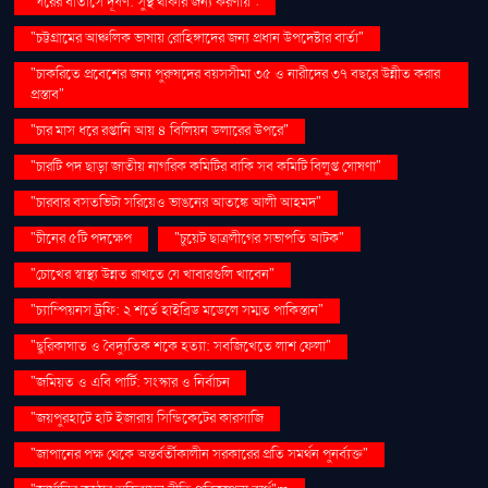
"ঘরের বাতাসে দূষণ: সুস্থ থাকার জন্য করণীয়".
"চট্টগ্রামের আঞ্চলিক ভাষায় রোহিঙ্গাদের জন্য প্রধান উপদেষ্টার বার্তা"
"চাকরিতে প্রবেশের জন্য পুরুষদের বয়সসীমা ৩৫ ও নারীদের ৩৭ বছরে উন্নীত করার
প্রস্তাব"
"চার মাস ধরে রপ্তানি আয় ৪ বিলিয়ন ডলারের উপরে"
"চারটি পদ ছাড়া জাতীয় নাগরিক কমিটির বাকি সব কমিটি বিলুপ্ত ঘোষণা"
"চারবার বসতভিটা সরিয়েও ভাঙনের আতঙ্কে আলী আহমদ"
"চীনের ৫টি পদক্ষেপ
"চুয়েট ছাত্রলীগের সভাপতি আটক"
"চোখের স্বাস্থ্য উন্নত রাখতে যে খাবারগুলি খাবেন"
"চ্যাম্পিয়নস ট্রফি: ২ শর্তে হাইব্রিড মডেলে সম্মত পাকিস্তান"
"ছুরিকাঘাত ও বৈদ্যুতিক শকে হত্যা: সবজিখেতে লাশ ফেলা"
"জমিয়ত ও এবি পার্টি: সংস্কার ও নির্বাচন
"জয়পুরহাটে হাট ইজারায় সিন্ডিকেটের কারসাজি
"জাপানের পক্ষ থেকে অন্তর্বর্তীকালীন সরকারের প্রতি সমর্থন পুনর্ব্যক্ত"