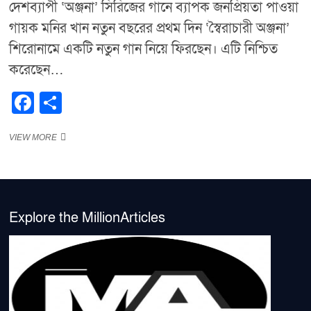
দেশব্যাপী ‘অঞ্জনা’ সিরিজের গানে ব্যাপক জনপ্রিয়তা পাওয়া
গায়ক মনির খান নতুন বছরের প্রথম দিন ‘স্বৈরাচারী অঞ্জনা’
শিরোনামে একটি নতুন গান নিয়ে ফিরছেন। এটি নিশ্চিত
করেছেন…
F
S
a
h
বছরের
VIEW MORE
c
ar
প্রথম
e
e
দিনেই
‘স্বৈরাচারী
b
অঞ্জনা’
নিয়ে
o
ফিরছেন
Explore the MillionArticles
মনির
o
খান
k