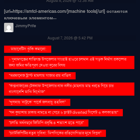
August 8, 2026 @ 12:38 AM
[url=https://smtcl-americas.com/]machine tools[/url] остаются
ключевым элементом...
JimmyPrife
August 7, 2026 @ 5:42 PM
. ডায়াবেটিস ঝুঁকি কমানো:
। সুনামগঞ্জের শান্তিগঞ্জ উপজেলার সাংহাই হাওরে চলমান এই সড়ক নির্মাণ প্রকল্পের
জন্য জমির ক্ষতিপূরণ দেওয়া দূরের বিষয়
''অরফানেজ ট্রাস্ট মামলায় সাজার রায় বাতিল
''কক্সবাজারের টেকনাফ উপজেলার নাফ নদীর মোহনায় মাছ ধরতে গিয়ে চার
বাংলাদেশি মাঝি নিখোঁজ''
''খুলনায় ‘নাটুকে’ পার্কে জলবায়ু তহবিল''
''ঘন কুয়াশায় ঢাকায় নামতে না পেরে ৬ ফ্লাইট diverted সিলেট ও কলকাতায়''
''চলতি অর্থবছরে জিডিপি প্রবৃদ্ধি ৪ শতাংশ হতে পারে''
''চ্যাটজিপিটির নতুন সুবিধা: ডিপসিকের প্রতিযোগিতার মুখে বিপ্লব''