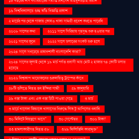
১৮ বছরের দীর্ঘ ক্যারিয়ারের সমাপ্তি টানলেন মাহমুদউল্লাহ রিয়াদ
১৯ বিশ্ববিদ্যালয়ে গুচ্ছ ভর্তি বিজ্ঞপ্তি প্রকাশ
২ মার্চের পর থেকে গাজায় কোনও খাদ্য সামগ্রী প্রবেশ করতে পারেনি
২০০৮ সালের কথা
২০১১ সালে সিরিয়ায় গৃহযুদ্ধ শুরু হওয়ার পর
২০২১ সালের জুনে
২০২২ সালে ডলারের সংকট শুরু হলে
২০২৪ সালে সবচেয়ে প্রভাবশালী বাংলাদেশি কারা?
২০২৪ সালের জুলাই থেকে ১৯ মার্চ পর্যন্ত প্রবাসী আয় মোট ২ হাজার ৭৪ কোটি ডলার
হয়েছে
২০২৬ বিশ্বকাপ আয়োজনের গুরুদায়িত্ব ট্রাম্পের কাঁধে
২৮টি গুলিতে নিহত হন ইন্দিরা গান্ধী
২৯ জানুয়ারি
২৯ বস্তা টাকা এবং এক বস্তা চিঠি পাওয়া গেছে
৩ মার্চ
৩ মার্চে খালেদা জিয়াকে খালাসের বিরুদ্ধে লিভ টু আপিলের শুনানি
৩০ মিনিটে নিয়ন্ত্রণে আসে"
৩০ সেপ্টেম্বর
৩০০ টাকা!
৩৩ হামলাকারীসহ নিহত ৫৮
৩৬৯ ফিলিস্তিনি কারামুক্ত"