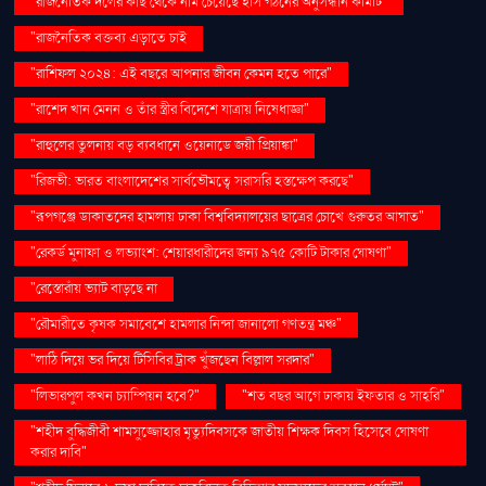
"রাজনৈতিক দলের কাছ থেকে নাম চেয়েছে ইসি গঠনের অনুসন্ধান কমিটি"
"রাজনৈতিক বক্তব্য এড়াতে চাই
"রাশিফল ২০২৪: এই বছরে আপনার জীবন কেমন হতে পারে"
"রাশেদ খান মেনন ও তাঁর স্ত্রীর বিদেশে যাত্রায় নিষেধাজ্ঞা"
"রাহুলের তুলনায় বড় ব্যবধানে ওয়েনাডে জয়ী প্রিয়াঙ্কা"
"রিজভী: ভারত বাংলাদেশের সার্বভৌমত্বে সরাসরি হস্তক্ষেপ করছে"
"রূপগঞ্জে ডাকাতদের হামলায় ঢাকা বিশ্ববিদ্যালয়ের ছাত্রের চোখে গুরুতর আঘাত"
"রেকর্ড মুনাফা ও লভ্যাংশ: শেয়ারধারীদের জন্য ৯৭৫ কোটি টাকার ঘোষণা"
"রেস্তোরাঁয় ভ্যাট বাড়ছে না
"রৌমারীতে কৃষক সমাবেশে হামলার নিন্দা জানালো গণতন্ত্র মঞ্চ"
"লাঠি দিয়ে ভর দিয়ে টিসিবির ট্রাক খুঁজছেন বিল্লাল সরদার"
"লিভারপুল কখন চ্যাম্পিয়ন হবে?"
"শত বছর আগে ঢাকায় ইফতার ও সাহ্‌রি"
"শহীদ বুদ্ধিজীবী শামসুজ্জোহার মৃত্যুদিবসকে জাতীয় শিক্ষক দিবস হিসেবে ঘোষণা
করার দাবি"