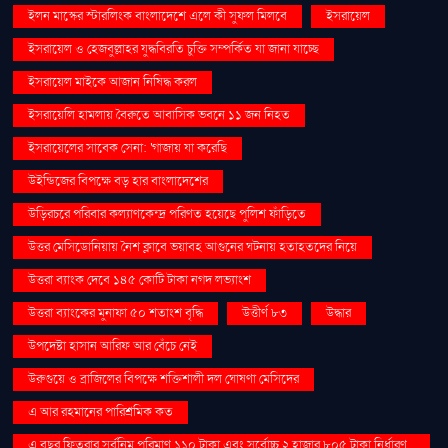
ইলন মাস্কের স্টারলিংক বাংলাদেশে এলে কী সুফল মিলবে
ইসরায়েল
ইসরায়েল ও হেজবুল্লাহর যুদ্ধবিরতি চুক্তি সম্পর্কিত যা জানা যাচ্ছে
ইসরায়েল মাইকে আজান নিষিদ্ধ করল
ইসরায়েলি হামলায় বৈরুতে আবাসিক ভবনে ১১ জন নিহত
ইসরায়েলের সাবেক সেনা: 'গাজায় যা করেছি
উইন্ডিজের বিপক্ষে বড় হার বাংলাদেশের
উড়িরচরে পরিবার কল্যাণকেন্দ্র পরিণত হয়েছে পুলিশ ফাঁড়িতে
উত্তর মেসিডোনিয়ায় নৈশ ক্লাবে ভয়াবহ আগুনের ঘটনায় হতাহতদের নিয়ে
উত্তরা ব্যাংক দেবে ১৪৫ কোটি টাকা নগদ লভ্যাংশ
উত্তরা ব্যাংকের মুনাফা ৫০ শতাংশ বৃদ্ধি
উত্তীর্ণ ৮৩
উদ্ধার
উপদেষ্টা হাসান আরিফ আর বেঁচে নেই
উরুগুয়ে ও ব্রাজিলের বিপক্ষে শক্তিশালী দল ঘোষণা মেসিদের
এ আর রহমানের পারিশ্রমিক কত
এ বছর ফিতরার সর্বনিম্ন পরিমাণ ১১০ টাকা এবং সর্বোচ্চ ২ হাজার ৮০৫ টাকা নির্ধারণ