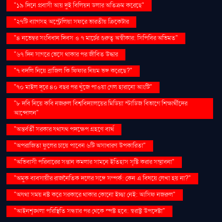
"১৯ দিনে প্রবাসী আয় দুই বিলিয়ন ডলার অতিক্রম করেছে"
"২৭টি ব্যাগসহ অস্ট্রেলিয়া সফরে ভারতীয় ক্রিকেটার
"৪ নভেম্বর সংবিধান দিবস ও ৭ মার্চের গুরুত্ব অস্বীকার: সিপিবির অভিমত"
"৬৭ দিন সাগরে ভেসে থাকার পর জীবিত উদ্ধার
"৭ বদলি নিয়ে ব্রাজিল কি ফিফার নিয়ম ভঙ্গ করেছে?"
"৭০ মাইল দূরে ৪০ বছর পর খুঁজে পাওয়া গেল হারানো আংটি"
"৮ দবি নিয়ে কবি নজরুল বিশ্ববিদ্যালয়ের মিডিয়া স্টাডিজ বিভাগে শিক্ষার্থীদের
আন্দোলন"
"অন্তর্বর্তী সরকার যথাযথ পদক্ষেপ গ্রহণে ব্যর্থ
"অপরাজিতা ফুলের চায়ে পাবেন ৬টি অসাধারণ উপকারিতা"
"অভিবাসী পরিবারের সন্তান কমলার সামনে ইতিহাস সৃষ্টি করার সম্ভাবনা"
"অমুক ব্যবসায়ীর রাজনৈতিক দলের সঙ্গে সম্পর্ক: কেন এ বিষয়ে লেখা হয় না?"
"অযথা সময় নষ্ট করে সরকারে থাকার কোনো ইচ্ছা নেই: আসিফ নজরুল"
"আইনশৃঙ্খলা পরিস্থিতি সন্ধ্যার পর থেকে স্পষ্ট হবে: স্বরাষ্ট্র উপদেষ্টা"