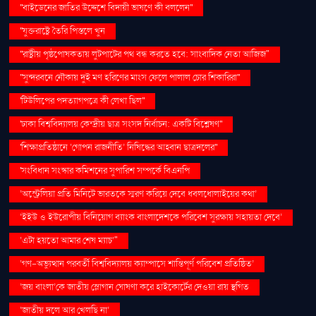
''বাইডেনের জাতির উদ্দেশে বিদায়ী ভাষণে কী বললেন''
''যুক্তরাষ্ট্রে তৈরি পিস্তলে খুন
''রাষ্ট্রীয় পৃষ্ঠপোষকতায় লুটপাটের পথ বন্ধ করতে হবে: সাংবাদিক নেতা আজিজ"
''সুন্দরবনে নৌকায় দুই মণ হরিণের মাংস ফেলে পালাল চোর শিকারিরা''
'টিউলিপের পদত্যাগপত্রে কী লেখা ছিল''
'ঢাকা বিশ্ববিদ্যালয় কেন্দ্রীয় ছাত্র সংসদ নির্বাচন: একটি বিশ্লেষণ''
'শিক্ষাপ্রতিষ্ঠানে ‘গোপন রাজনীতি’ নিষিদ্ধের আহ্বান ছাত্রদলের''
'সংবিধান সংস্কার কমিশনের সুপারিশ সম্পর্কে বিএনপি
‘অস্ট্রেলিয়া প্রতি মিনিটে ভারতকে স্মরণ করিয়ে দেবে ধবলধোলাইয়ের কথা’
‘ইইউ ও ইউরোপীয় বিনিয়োগ ব্যাংক বাংলাদেশকে পরিবেশ সুরক্ষায় সহায়তা দেবে’
‘এটা হয়তো আমার শেষ ম্যাচ’"
‘গণ–অভ্যুত্থান পরবর্তী বিশ্ববিদ্যালয় ক্যাম্পাসে শান্তিপূর্ণ পরিবেশ প্রতিষ্ঠিত’
‘জয় বাংলা’কে জাতীয় স্লোগান ঘোষণা করে হাইকোর্টের দেওয়া রায় স্থগিত
‘জাতীয় দলে আর খেলছি না’