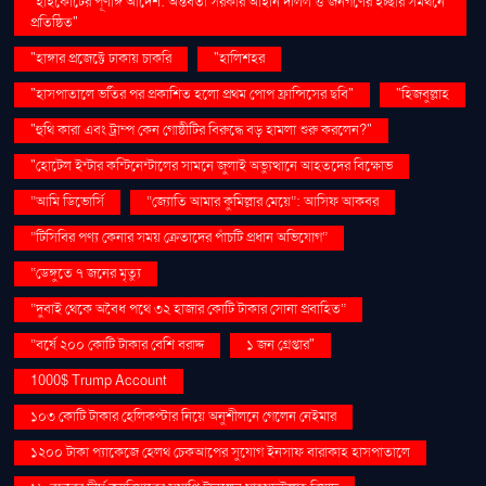
"হাইকোর্টের পূর্ণাঙ্গ আদেশ: অন্তর্বর্তী সরকার আইনি দলিল ও জনগণের ইচ্ছার সমর্থনে
প্রতিষ্ঠিত"
"হাঙ্গার প্রজেক্টে ঢাকায় চাকরি
"হালিশহর
"হাসপাতালে ভর্তির পর প্রকাশিত হলো প্রথম পোপ ফ্রান্সিসের ছবি"
"হিজবুল্লাহ
"হুথি কারা এবং ট্রাম্প কেন গোষ্ঠীটির বিরুদ্ধে বড় হামলা শুরু করলেন?"
"হোটেল ইন্টার কন্টিনেন্টালের সামনে জুলাই অভ্যুত্থানে আহতদের বিক্ষোভ
“আমি ডিভোর্সি
“জ্যোতি আমার কুমিল্লার মেয়ে”: আসিফ আকবর
“টিসিবির পণ্য কেনার সময় ক্রেতাদের পাঁচটি প্রধান অভিযোগ”
“ডেঙ্গুতে ৭ জনের মৃত্যু
“দুবাই থেকে অবৈধ পথে ৩২ হাজার কোটি টাকার সোনা প্রবাহিত”
“বর্ষে ২০০ কোটি টাকার বেশি বরাদ্দ
১ জন গ্রেপ্তার"
1000$ Trump Account
১০৩ কোটি টাকার হেলিকপ্টার নিয়ে অনুশীলনে গেলেন নেইমার
১২০০ টাকা প্যাকেজে হেলথ চেকআপের সুযোগ ইনসাফ বারাকাহ হাসপাতালে