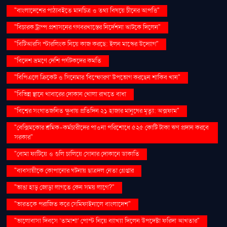
"বাংলাদেশের পাঠ্যবইতে মানচিত্র ও তথ্য বিষয়ে চীনের আপত্তি"
"বিচারক ট্রাম্প প্রশাসনের গণবরখাস্তের নির্দেশনা আটকে দিলেন"
"বিটিআরসি স্টারলিংক নিয়ে কাজ করছে: ইলন মাস্কের উদ্যোগ"
"বিদেশ ভ্রমণে দেশি পর্যটকদের কমতি
"বিপিএলে ক্রিকেট ও সিনেমার 'বিস্ফোরণ' উপভোগ করছেন শাকিব খান"
"বিভিন্ন স্থানে খাবারের দোকান খোলা রাখতে বাধা
"বিশ্বের সংঘাতজনিত ক্ষুধায় প্রতিদিন ২১ হাজার মানুষের মৃত্যু: অক্সফাম"
"বেক্সিমকোর শ্রমিক-কর্মচারীদের পাওনা পরিশোধে ৫২৫ কোটি টাকা ঋণ প্রদান করবে
সরকার"
"বোমা ফাটিয়ে ও গুলি চালিয়ে সোনার দোকানে ডাকাতি
"ব্যবসায়ীকে কোপানোর ঘটনায় ছাত্রদল নেতা গ্রেপ্তার
"ভাঙা হাড় জোড়া লাগতে কেন সময় লাগে?"
"ভারতকে পরাজিত করে সেমিফাইনালে বাংলাদেশ"
"ভালোবাসা দিবসে ‘তামাশা’ পোস্ট নিয়ে ব্যাখ্যা দিলেন উপদেষ্টা ফরিদা আখতার"