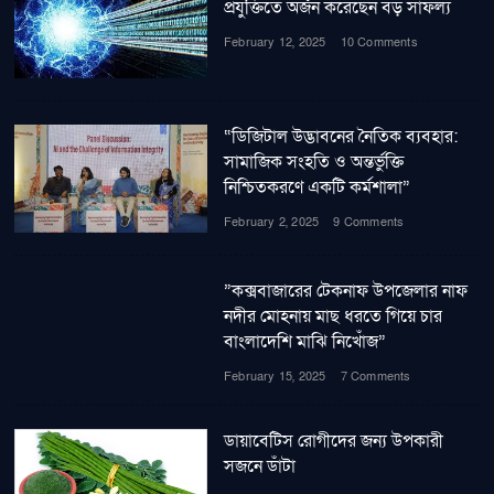
প্রযুক্তিতে অর্জন করেছেন বড় সাফল্য
February 12, 2025
10 Comments
“ডিজিটাল উদ্ভাবনের নৈতিক ব্যবহার:
সামাজিক সংহতি ও অন্তর্ভুক্তি
নিশ্চিতকরণে একটি কর্মশালা”
February 2, 2025
9 Comments
”কক্সবাজারের টেকনাফ উপজেলার নাফ
নদীর মোহনায় মাছ ধরতে গিয়ে চার
বাংলাদেশি মাঝি নিখোঁজ”
February 15, 2025
7 Comments
ডায়াবেটিস রোগীদের জন্য উপকারী
সজনে ডাঁটা