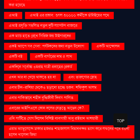
করা হয়েছে
এআই
এআই এর প্রভাব: গুগল ৩০০০০ কর্মীকে ছাঁটাইয়ের পথে
এআই প্রযুক্তি সম্বলিত নতুন দুটি ল্যাপটপ বাজারে
এক ম্যাচ হাতে রেখে সিরিজ জয় টাইগারদের
একই অ্যাপে সব সেবা: পর্যটকদের জন্য নতুন উদ্যোগ
একটি আন্দোলন
একটি বই
একটি বার্গারের দাম ৫ লাখ
একদিনে সর্বোচ্চ ওমরাহ যাত্রী প্রবাহের রেকর্ড
এখন আর না খেয়ে থাকতে হয় না
এবং তারুণ্যের দ্রোহ
এবার চীন-রাশিয়া থেকেও ছড়ানো হচ্ছে গুজব: শফিকুল আলম
এবার পাকিস্তানে শহীদ বুদ্ধিজীবী দিবস পালিত
এবারের আইপিএলে কোন দলের নেতৃত্বে আছেন কে?.
এবি পার্টিতে যোগ দিলেন বিশিষ্ট ব্যবসায়ী আবু রাইয়ান আশয়ারী
TOP
এয়ার অ্যাম্বুলেন্সে ঢাকার হজরত শাহজালাল বিমানবন্দর ত্যাগ করে লন্ডনের পথে রওনা
হলেন খালেদা জিয়া