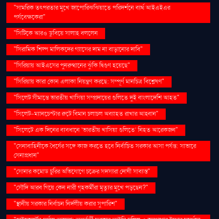
"সামরিক তৎপরতার মুখে জাপোরিঝঝিয়াতে পরিদর্শনে ব্যর্থ আইএইএর
পর্যবেক্ষকেরা"
"সিটিকে আরও ডুবিয়ে সালাহ বললেন
"সিরামিক শিল্প মালিকদের গ্যাসের দাম না বাড়ানোর দাবি"
"সিরিয়ায় আইএসের পুনরুত্থানের ঝুঁকি দ্বিগুণ হয়েছে"
"সিরিয়ায় কারা কোন এলাকা নিয়ন্ত্রণ করছে: সম্পূর্ণ মানচিত্র বিশ্লেষণ"
"সিলেট সীমান্তে ভারতীয় খাসিয়া সম্প্রদায়ের গুলিতে দুই বাংলাদেশি আহত"
"সিলেট-ম্যানচেস্টার রুটে বিমান চলাচল অব্যাহত রাখার আহ্বান"
"সিলেটে এক দিনের ব্যবধানে ‘ভারতীয় খাসিয়া গু‌লিতে’ নিহত আরেকজন"
"সেনাবাহিনীকে ধৈর্যের সঙ্গে কাজ করতে হবে নির্বাচিত সরকার আসা পর্যন্ত: সাভারে
সেনাপ্রধান"
"সোনার কমোড চুরির অভিযোগে চক্রের সদস্যরা দোষী সাব্যস্ত"
"সৌদি আরব গিয়ে কেন নারী গৃহকর্মীরা মৃত্যুর মুখে পড়ছেন?"
"স্থানীয় সরকার নির্বাচন নির্দলীয় করার সুপারিশ"