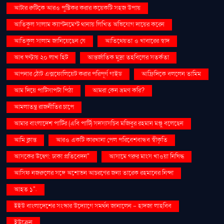
আটার রুটিকে আরও পুষ্টিকর করার কয়েকটি সহজ উপায়
আতিকুল সালাম ক্যান্টনমেন্ট থানায় লিখিত অভিযোগ দায়ের করেন
আতিকুল সালাম জানিয়েছেন যে
আতিথেয়তা ও খাবারের স্বাদ
আধ ঘণ্টায় ২০ লাখ হিট
আন্তর্জাতিক মুদ্রা তহবিলের সতর্কতা
আপনার ঠোঁট এক্সফোলিয়েট করার পরিপূর্ণ গাইড
আফ্রিদিকে বললেন তামিম
আম দিয়ে পাটিসাপটা পিঠা
আমরা কেন ভ্রমণ করি?
আমলাতন্ত্র রাজনীতির চাপে
আমার বাংলাদেশ পার্টির (এবি পার্টি) সদস্যসচিব মজিবুর রহমান মঞ্জু বলেছেন
আমি ক্লান্ত
আরও একটি কারখানা পেল পরিবেশবান্ধব স্বীকৃতি
আসকের উদ্বেগ: ঢাকা প্রতিবেদন"
আসামে গরুর মাংস খাওয়া নিষিদ্ধ
আসিফ নজরুলের সঙ্গে অশোভন আচরণের জন্য তারেক রহমানের নিন্দা
আহত ১".
ইইউ বাংলাদেশের সংস্কার উদ্যোগে সমর্থন জানালেন - হাদজা লাহবিব
ইউক্রেন