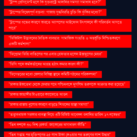
"ট্রাম্প প্রেসিডেন্ট হলে কি যুক্তরাষ্ট্রে আদানির সমস্যা সমাধান হবে?"
"ট্রাম্পের বিদ্বেষপূর্ণ বক্তব্য: গাজায় যুদ্ধবিরতি চুক্তি কি ঝুঁকির মধ্যে?"
"ট্রাম্পের শুল্কের কারণে ভারতে অ্যাপলের আইফোন উৎপাদনে কী পরিবর্তন আসতে
পারে"
"ডিজিটাল উদ্ভাবনের নৈতিক ব্যবহার: সামাজিক সংহতি ও অন্তর্ভুক্তি নিশ্চিতকরণে
একটি কর্মশালা"
"ডিপ্লোমা ডিগ্রি বাতিলের পর এবার গ্রেফতার হলেন ইস্তাম্বুলের মেয়র"
"ডিসি পদে কর্মকর্তাদের আগ্রহ হঠাৎ কমার কারণ কী?"
"ডিসেম্বরের মধ্যে জেলার বিভিন্ন স্থানে কমিটি গঠনের পরিকল্পনা"
"ঢাকার ইজতেমা থেকে ফেরার পথে পশ্চিমবঙ্গে মুসলিম তরুণকে আক্রান্ত করা হয়েছে"
"ঢাকার জাহাঙ্গীর টাওয়ারে ক্যাফেতে আগুন
"ঢাকার রাস্তায় ধুলোর কারণে বাড়ছে শিশুদের স্বাস্থ্য সমস্যা"
"তত্ত্বাবধায়ক সরকার ব্যবস্থা নিয়ে ৩টি রিভিউ আবেদন শুনানির তারিখ ১৭ নভেম্বর"
"তিন দশকে ৩০ বিশ্ব রেকর্ড: জাকেরের অসাধারণ কীর্তি"
"তিন সপ্তাহ পর মুক্তিপণের ২৫ লাখ টাকা দেওয়ার পর তরুণের লাশ উদ্ধার"