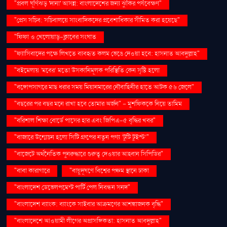
"প্রবল ঘূর্ণিঝড় 'দানা' আসন্ন: বাংলাদেশের জন্য ঝুঁকির পর্যবেক্ষণ"
"প্রেস সচিব: সচিবালয়ে সাংবাদিকদের প্রবেশাধিকার সীমিত করা হয়েছে"
"ফিফা ও খেলোয়াড়-ক্লাবের সংঘাত
"ফ্যাসিবাদের পক্ষে লিখতে ব্যবহৃত কলম ভেঙে দেওয়া হবে: হাসনাত আবদুল্লাহ"
"বইমেলায় ‘মবের’ মতো উসকানিমূলক পরিস্থিতি কেন সৃষ্টি হলো
"বঙ্গোপসাগরে মাছ ধরার সময় মিয়ানমারের নৌবাহিনীর হাতে আটক ৫৬ জেলে"
"বছরের পর বছর মনে রাখা হবে তোমার অর্জন" – মুশফিককে নিয়ে তামিম
"বরিশাল শিক্ষা বোর্ডে পাসের হার এবং জিপিএ-৫ বৃদ্ধির খবর"
"বাজারে উন্মোচন হলো সিটি গ্রুপের নতুন পণ্য ‘টুটি টুইস্ট’"
"বাজেটে অর্থনৈতিক পুনরুদ্ধারে গুরুত্ব দেওয়ার আহ্বান সিপিডির"
"বাবা কারাগারে
"বায়ুদূষণে বিশ্বের পঞ্চম স্থানে ঢাকা
"বাংলাদেশ ডেভেলপমেন্ট পার্টি পেল নিবন্ধন সনদ"
"বাংলাদেশ ব্যাংক: ব্যাংকে সাইবার আক্রমণের আশঙ্কাজনক বৃদ্ধি"
"বাংলাদেশে আওয়ামী লীগের অপ্রাসঙ্গিকতা: হাসনাত আবদুল্লাহ"