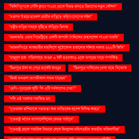
"ভিনিসিয়ুসকে সৌদি ক্লাবে যাওয়া থেকে বিরত রাখতে রিয়ালের নতুন কৌশল"
"মতলব উত্তরে ছাত্রদল নেত্রীর বাড়িতে অগ্নিসংযোগের ঘটনা"
"মন্ত্রীর বাড়ির সামনে বৃষ্টিতে দাঁড়িয়ে ছিলাম
"ময়নামতি ওয়ার সিমেট্রিতে একটি জাপানি সৈনিকের দেহাবশেষ পাওয়া যায়নি"
"ময়মনসিংহে আজহারীর মাহফিলে মুঠোফোন হারানোর ঘটনায় থানায় ২০০টি জিডি"
"মামুনুল হক: সচিবালয়ে আগুন ও টঙ্গী হত্যাকাণ্ড একে অপরের সাথে সম্পর্কিত
"মিরপুরে চাঁদা না পেয়ে মার্কেট ভাঙচুর
"মিরপুরে সাকিবের খেলা বন্ধে বিক্ষোভ
"মির্জা ফখরুল আগামীকাল লন্ডন যাচ্ছেন"
"মেসি-সুয়ারেজ জুটি: কি এটি সর্বকালের সেরা?"
"যদি এই সরকার পরাজিত হয়
"যুক্তরাজ্য রাশিয়াকে সহায়তা করা ব্যক্তিদের প্রবেশ নিষিদ্ধ করছে"
"যুক্তরাষ্ট্র অবৈধ বাংলাদেশিদের ফেরত পাঠাবে"
"যুক্তরাষ্ট্র থেকে সামরিক বিমানে দেশে ফিরলেন নথিপত্রহীন ভারতীয় অভিবাসীরা"