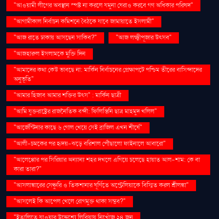
"আওয়ামী লীগের অবস্থান স্পষ্ট না করলে যমুনা ঘেরাও করবে গণ অধিকার পরিষদ"
"আগামীকাল নির্বাচন কমিশনে বৈঠকে যাবে জামায়াতে ইসলামী"
"আজ রাতে ঢাকায় আসছেন সাকিব?"
"আজ লক্ষ্মীপূজার উৎসব"
"আজহারুল ইসলামকে মুক্তি দিন
"আমাদের কথা কেউ ভাবছে না: মার্কিন নির্বাচনের প্রেক্ষাপটে পশ্চিম তীরের বাসিন্দাদের
অনুভূতি"
"আমার হিজাব আমার শক্তির উৎস" : মার্কিন ছাত্রী
"আমি যুক্তরাষ্ট্রের রাজনৈতিক বন্দী: ফিলিস্তিনি ছাত্র মাহমুদ খলিল"
"আর্জেন্টিনার কাছে ৬ গোল খেয়ে সেই ব্রাজিল এখন শীর্ষে"
"আলী-চমকের পর হৃদয়-ঝড়ে বরিশাল পৌঁছালো ফাইনালে আবারো"
"আলেপ্পোর পর সিরিয়ার অন্যান্য শহর দখলে এগিয়ে চলেছে হায়াত আল-শাম: কে বা
কারা তারা?"
"আসলাঙ্কারের সেঞ্চুরি ও তিকশানার ঘূর্ণিতে অস্ট্রেলিয়াকে বিস্মিত করল শ্রীলঙ্কা"
"আসলেই কি আপেল খেলে রোগমুক্ত থাকা সম্ভব?"
"ইতালিতে যাওয়ার উদ্দেশ্যে লিবিয়ায় নিখোঁজ ২৪ জন