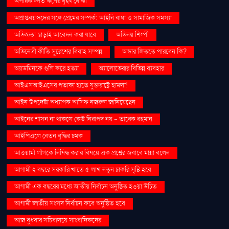
অপরিকল্পিত ঋণের বৃহৎ বোঝা
অপ্রাপ্তবয়স্কদের সঙ্গে প্রেমের সম্পর্ক: আইনি বাধা ও সামাজিক সমস্যা
অভিজ্ঞতা ছাড়াই আবেদন করা যাবে
অভিনয় শিল্পী
অভিনেত্রী কীর্তি সুরেশের বিবাহ সম্পন্ন
অস্কার জিততে পারবেন কি?
অ্যাডমিনকে গুলি করে হত্যা
অ্যালোভেরার বিভিন্ন ব্যবহার
আইএসআইএসের পতাকা হাতে যুক্তরাষ্ট্রে হামলা!
আইন উপদেষ্টা অধ্যাপক আসিফ নজরুল জানিয়েছেন
আইনের শাসন না থাকলে কেউ নিরাপদ নয় - তারেক রহমান
আইপিএলে বেতন বৃদ্ধির চমক
আওয়ামী লীগকে নিষিদ্ধ করার বিষয়ে এক প্রশ্নের জবাবে মান্না বলেন
আগামী ২ বছরে সরকারি খাতে ৫ লাখ নতুন চাকরি সৃষ্টি হবে
আগামী এক বছরের মধ্যে জাতীয় নির্বাচন অনুষ্ঠিত হওয়া উচিত
আগামী জাতীয় সংসদ নির্বাচন কবে অনুষ্ঠিত হবে
আজ বুধবার সচিবালয়ে সাংবাদিকদের