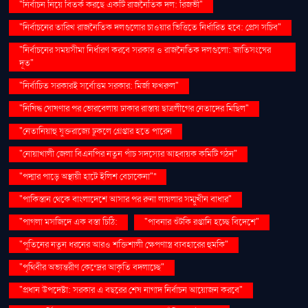
"নির্বাচন নিয়ে বিতর্ক করছে একটি রাজনৈতিক দল: রিজভী"
"নির্বাচনের তারিখ রাজনৈতিক দলগুলোর চাওয়ার ভিত্তিতে নির্ধারিত হবে: প্রেস সচিব"
"নির্বাচনের সময়সীমা নির্ধারণ করবে সরকার ও রাজনৈতিক দলগুলো: জাতিসংঘের
দূত"
"নির্বাচিত সরকারই সর্বোত্তম সরকার: মির্জা ফখরুল"
"নিষিদ্ধ ঘোষণার পর ভোরবেলায় ঢাকার রাস্তায় ছাত্রলীগের নেতাদের মিছিল"
"নেতানিয়াহু যুক্তরাজ্যে ঢুকলে গ্রেপ্তার হতে পারেন
"নোয়াখালী জেলা বিএনপির নতুন পাঁচ সদস্যের আহ্বায়ক কমিটি গঠন"
"পদ্মার পাড়ে অস্থায়ী হাটে ইলিশ বেচাকেনা"''
"পাকিস্তান থেকে বাংলাদেশে আসার পর রুনা লায়লার সম্মুখীন বাধার"
"পাগলা মসজিদে এক বস্তা চিঠি:
"পাবনার শুঁটকি রপ্তানি হচ্ছে বিদেশে"
"পুতিনের নতুন ধরনের আরও শক্তিশালী ক্ষেপণাস্ত্র ব্যবহারের হুমকি"
"পৃথিবীর অভ্যন্তরীণ কেন্দ্রের আকৃতি বদলাচ্ছে"
"প্রধান উপদেষ্টা: সরকার এ বছরের শেষ নাগাদ নির্বাচন আয়োজন করবে"