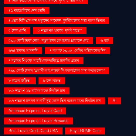
৪ দিনে ৮০০ কোটি! কোথায় থামবে 'পুষ্পা ২' এর আয়?
৪১ বছরে বিচার শেষ হয়নি
৪৩তম বিসিএস বাদ পড়াদের আবেদন পুনর্বিবেচনার সভা বৃহস্পতিবার
৫ টাকা বেশি
৫ শতাংশই থাকবে পূর্বের মতো"
৫০০ কোটি টাকা দেবে: নতুন টাকা ছাপানোর প্রয়োজন নেই
৬ মার্চ
৬৭৫ টাকায় আমদানি
৭ আগস্ট ২০০৫: মেসির অভিষেকের দিন
৭ বছরের শিশুকে আইটি কোম্পানিতে চাকরির প্রস্তাব
৭৩০ কোটি টাকার ‘প্রবাসী আয় নাটক’ কি কালোটাকা সাদা করার জন্য?
৮ চক্রের জড়িত"
৮ জন আহত
৮.৬ শতাংশ ১৮ মাসের মধ্যে নির্বাচন চান
৮.৭ শতাংশ জনগণ আগামী দুই থেকে তিন বছরের মধ্যে নির্বাচন চান
AI
American Express Travel Card
American Express Travel Rewards
Best Travel Credit Card USA
Buy TRUMP Coin