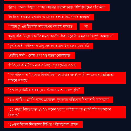
‘ট্রাম্প একজন উন্মাদ’: গাজা দখলের পরিকল্পনায় ফিলিস্তিনিদের প্রতিক্রিয়া
‘নির্বাচন বিলম্বিত হওয়ার সংস্কারের বিরুদ্ধে বিএনপি’র অবস্থান’
‘পাঠান টু’ এর চিত্রনাট্য শাহরুখের মন জয় করেছে
‘মা
‘মুনাফেকি’ নিয়ে রিজভীর মন্তব্য জাতীয় ঐক্যবিরোধী ও দুরভিসন্ধিপূর্ণ: জামায়াত"
‘যুদ্ধবিরোধী’ রবীন্দ্রনাথ ঠাকুরের কাছে এক ইংরেজ মায়ের চিঠি
‘রোহিত শর্মা - মোটা এবং গড়পড়তা খেলোয়াড়’
‘শিবিরের কমিটি’তে থাকার বিষয়ে পূজা চেরির বক্তব্য
"‘গণপরিষদ’ ও ‘সেকেন্ড রিপাবলিক’: জামায়াতসহ ইসলামী দলগুলোর মতভিন্নতা
সামনে আসছে"
"১০ কিলোমিটার ব্যবধানে সবজির দাম ৩-৪ গুণ বৃদ্ধি"
"১০ কোটি ও এমপি পদের প্রলোভন: নুরুলের অভিযোগ মিথ্যা দাবি সামান্তার"
"১৫ বছরে বিচার ছাড়া ১৯২৬ জনের হত্যার অভিযোগ আওয়ামী লীগ সরকারের
বিরুদ্ধে"
"১৮তম শিক্ষক নিবন্ধনের লিখিত পরীক্ষার ফল প্রকাশ