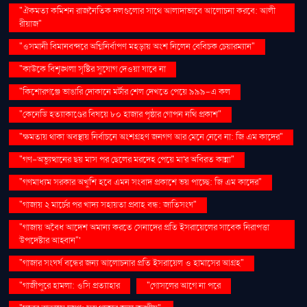
"ঐকমত্য কমিশন রাজনৈতিক দলগুলোর সাথে আলাদাভাবে আলোচনা করবে: আলী
রীয়াজ"
"ওসমানী বিমানবন্দরে অগ্নিনির্বাপণ মহড়ায় অংশ নিলেন বেবিচক চেয়ারম্যান"
"কাউকে বিশৃঙ্খলা সৃষ্টির সুযোগ দেওয়া যাবে না
"কিশোরগঞ্জে ভাঙারি দোকানে মর্টার শেল দেখতে পেয়ে ৯৯৯-এ কল
"কেনেডি হত্যাকাণ্ডের বিষয়ে ৮০ হাজার পৃষ্ঠার গোপন নথি প্রকাশ"
"ক্ষমতায় থাকা অবস্থায় নির্বাচনে অংশগ্রহণ জনগণ আর মেনে নেবে না: জি এম কাদের"
"গণ–অভ্যুত্থানের ছয় মাস পর ছেলের মরদেহ পেয়ে মা'র অবিরত কান্না"
"গণমাধ্যম সরকার অখুশি হবে এমন সংবাদ প্রকাশে ভয় পাচ্ছে: জি এম কাদের"
"গাজায় ২ মার্চের পর খাদ্য সহায়তা প্রবাহ বন্ধ: জাতিসংঘ"
"গাজায় অবৈধ আদেশ অমান্য করতে সেনাদের প্রতি ইসরায়েলের সাবেক নিরাপত্তা
উপদেষ্টার আহ্বান"'
"গাজার সংঘর্ষ বন্ধের জন্য আলোচনার প্রতি ইসরায়েল ও হামাসের আগ্রহ"
"গাজীপুরে হামলা: ওসি প্রত্যাহার
"গোসলের আগে না পরে