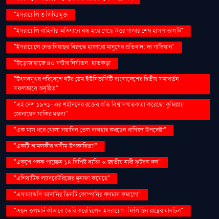
"ইসরায়েলি ৩ জিম্মি মুক্ত
"ইসরায়েলি বাহিনীর অভিযানে বন্ধ হয়ে গেছে উত্তর গাজার শেষ হাসপাতালটি"
"ইসরায়েলে নেতানিয়াহুর বিরুদ্ধে হাজারো মানুষের প্রতিবাদ: দ্য গার্ডিয়ান"
"উড়োজাহাজে ৪০ ঘণ্টার নির্যাতন: হাতকড়া
"উৎসবমুখর পরিবেশে নটর ডেম ইউনিভার্সিটি বাংলাদেশের দ্বিতীয় সমাবর্তন
সফলভাবে অনুষ্ঠিত"
"এই দেশ ১৯৭১-এর শহীদদের রক্তের প্রতি বিশ্বাসঘাতকতা করেছে: কুমিল্লায়
জোনায়েদ সাকির মন্তব্য"
"এক মাস ধরে খোলা সয়াবিন তেল ব্যবহার করছেন বাণিজ্য উপদেষ্টা"
"একটি আমলকীর অসীম উপকারিতা!"
"একুশে পদক পাচ্ছেন ১৪ বিশিষ্ট ব্যক্তি ও জাতীয় নারী ফুটবল দল"
"এশিয়াটিক ল্যাবরেটরিজের মুনাফা কমেছে"
"এসঅ্যান্ডপি আদানির তিনটি কোম্পানির ঋণমান কমালো"
"এহুদ ওলমার্ট কীভাবে তৈরি করেছিলেন ইসরায়েল-ফিলিস্তিন রাষ্ট্রের মানচিত্র"