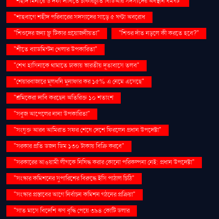
"শহীদ মিনারে ৬ দফা দাবিতে চাকরিচ্যুত বিডিআর সদস্যদের অবস্থান ধর্মঘট"
"শাহবাগে শহীদ পরিবারের সদস্যদের সাড়ে ৫ ঘণ্টা অবরোধ
"শিশুদের জন্য ফ্লু টিকার প্রয়োজনীয়তা"
"শিশুর দাঁত নড়লে কী করতে হবে?"
"শীতে ব্যাডমিন্টন খেলার উপকারিতা"
"শেখ হাসিনাকে থামাতে ঢাকায় ভারতীয় দূতাবাসে তলব"
"শেয়ারবাজারে মূলধনি মুনাফার কর ১৫% এ নেমে এসেছে"
"শ্রমিকেরা দাবি করছেন অতিরিক্ত ১০ শতাংশ
"সবুজ আপেলের নানা উপকারিতা"
"সংযুক্ত আরব আমিরাত সফর শেষে দেশে ফিরলেন প্রধান উপদেষ্টা"
"সরকার প্রতি ডজন ডিম ১৩০ টাকায় বিক্রি করবে"
"সরকারের আওয়ামী লীগকে নিষিদ্ধ করার কোনো পরিকল্পনা নেই: প্রধান উপদেষ্টা"
"সংস্কার কমিশনের সুপারিশের বিরুদ্ধে ইসি পাঠাল চিঠি"
"সংস্কার প্রস্তাবের আগে নির্বাচন কমিশন গঠনের প্রক্রিয়া"
"সাত মাসে বিদেশি ঋণ বৃদ্ধি পেয়ে ৩৯৪ কোটি ডলার