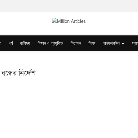
m
া
ধর্ম
বাণিজ্য
বিজ্ঞান ও প্রযুক্তি
বিনোদন
শিক্ষা
লাইফস্টাইল
স্বাস
্ধের নির্দেশ