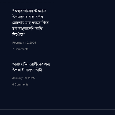
”কক্সবাজারের টেকনাফ
উপজেলার নাফ নদীর
মোহনায় মাছ ধরতে গিয়ে
চার বাংলাদেশি মাঝি
নিখোঁজ”
February 15, 2025
7 Comments
ডায়াবেটিস রোগীদের জন্য
উপকারী সজনে ডাঁটা
January 29, 2025
6 Comments