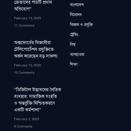
ক্রেতাদের পাঁচটি প্রধান
বাংলাদেশ
অভিযোগ”
বিনোদন
February 15, 2025
বিজ্ঞান ও প্রযুক্তি
11 Comments
ট্রেন্ডিং
অক্সফোর্ডের বিজ্ঞানীরা
বিশ্ব
টেলিপোর্টেশন প্রযুক্তিতে
আবহাওয়া
অর্জন করেছেন বড় সাফল্য
শিক্ষা
February 12, 2025
10 Comments
“ডিজিটাল উদ্ভাবনের নৈতিক
ব্যবহার: সামাজিক সংহতি
ও অন্তর্ভুক্তি নিশ্চিতকরণে
একটি কর্মশালা”
February 2, 2025
9 Comments