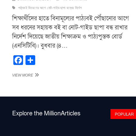
পাঠ্যবই বিতরণের আগে নোট-গাইড ছাপা বন্ধের নির্দেশ
শিক্ষার্থীদের হাতে বিনামূল্যের পাঠ্যবই পৌঁছানোর আগে
সব ধরনের সহায়ক বই বা নোট-গাইড ছাপা বন্ধ রাখার
নির্দেশ দিয়েছে জাতীয় শিক্ষাক্রম ও পাঠ্যপুস্তক বোর্ড
(এনসিটিবি)। বুধবার (৪…
F
S
a
h
পাঠ্যবই
VIEW MORE
c
ar
বিতরণের
e
আগে
e
নোট-
b
গাইড
ছাপা
o
বন্ধের
Explore the MillionArticles
নির্দেশ
POPULAR
o
k