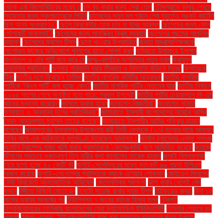
থেকে এক কিলোমিটারের মধ্যে।
চুল বড় করার জন্য সেরা তেল
চৌদ্দগ্রামে বন্ধুর প্রেমে
সহায়তার জন্য স্কুলছাত্রকে পিটুনি
ছাত্রদের নতুন দল গঠনে শেষ মুহূর্তেও সঙ্কট কাটেনি
ছিল অন্য সংক্রমণও"
ছেলে ক্রিকেটার হোক চান না উমর আকমল
ছেলেদের জন্য কোন
পোশাকটি মানানসই?
ছেলেদের জন্য সানস্ক্রিন ক্রিম ব্যবহার
ছেলেদের পছন্দের আধুনিক
ফ্যাশন
ছেলেদের ফ্যাশন টিপস
ছোলা খাওয়ার উপকারিতা
জনতা মাদ্রাসাশিক্ষককে
অশোভন কাজের অভিযোগে পুলিশের হাতে সোপর্দ করল
জমিয়তে উলামায়ে ইসলাম
বাংলাদেশ ও এবি পার্টি মনে করে যে
জম্মু–কাশ্মীরে অশান্তির নতুন তরঙ্গ
জরায়ুমুখ
ক্যানসার প্রতিরোধ
জলবায়ু পরিবর্তন খরার তীব্রতা ও বিস্তৃতি বাড়িয়ে দিচ্ছে
জলাতঙ্ক
টিকা
জাতীয় দলে ফিরছেন তামিম!
জাতীয় নাগরিক কমিটির আহ্বায়ক
জাতীয় নাগরিক
পার্টিকে ‘কিংস পার্টি’ বলা হচ্ছে কেন?
জাতীয় নাগরিক পার্টির নেতৃত্বে যারা
জাতীয় নির্বাচন
২০২৫ সালের শেষে অনুষ্ঠিত হতে পারে: প্রধান উপদেষ্টা
জাতীয় পার্টির চেয়ারম্যান জি এম
কাদের মন্তব্য করেছেন
জানলে অবাক হবেন
জানালেন বিজ্ঞানীরা"
জানালেন সুনিতা
জামায়াত ও অন্যান্য দলের প্রতিক্রিয়া''
জামায়াতে ইসলামী বাংলাদেশের নায়েবে আমির
সৈয়দ আবদুল্লাহ মুহাম্মদ তাহের বলেছেন
জামায়াতে ইসলামীর আমির শফিকুর রহমান
বলেছেন
জামালপুরের ইসলামপুর উপজেলায় স্ত্রী তিথী বেগমকে (২৩) হত্যার দায়ে আহসান
হাবিব নামে এক ব্যক্তিকে মৃত্যুদণ্ড দিয়েছেন আদালত।
জার্মান চ্যান্সেলর ওলাফ শলৎজ
জার্মানি ট্রাম্পের গাজা খালি করার প্রস্তাবকে 'কেলেঙ্কারি' বলে অভিহিত করেছে
জাহাজ
জীবনের সবচেয়ে গুরুত্বপূর্ণ তিন নারীর কথা জানালেন তারেক রহমান
জুলাই বিপ্লবগাথা
নিয়ে ছাপা হচ্ছে ৪০ কোটি বই
জুলাই-সেপ্টেম্বরের মধ্যে ব্যাংকটি ৬৬ পয়সা ইপিএস
অর্জন করেছে
জুলাই–সেপ্টেম্বর প্রান্তিকে ব্যাংক এশিয়ার লোকসান
জেইডেন সিলসের
টেস্ট ক্রিকেটে আন্তর্জাতিক অভিষেক
জেলেনস্কির প্রশংসা
ঝাল খাবার খেলেই মেদ
কমবে
টঙ্গীতে বিজিবি মোতায়েন
টমেটো সতেজ রাখার সহজ টিপস
টাইফয়েড জ্বর:
টানা ১৫
মাসের ভয়াবহ সংঘর্ষের পর
টিউলিপসহ ৭ জনের ব্যাংক হিসাব তলব
টেকসই
বিশ্ববিদ্যালয়ের তালিকায় বাংলাদেশের সেরা ড্যাফোডিল ইউনিভার্সিটি
টেসলার শেয়ারে বড়
ধাক্কা
ট্রাম্প–মাস্ক: ‘ইউএসএআইডি বন্ধ করা আমাদের শত্রুদের জন্য উপহার