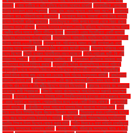
"বেক্সিমকোর শ্রমিক-কর্মচারীদের পাওনা পরিশোধে ৫২৫ কোটি টাকা ঋণ প্রদান করবে
সরকার"
"বোমা ফাটিয়ে ও গুলি চালিয়ে সোনার দোকানে ডাকাতি
"ব্যবসায়ীকে কোপানোর
ঘটনায় ছাত্রদল নেতা গ্রেপ্তার
"ভাঙা হাড় জোড়া লাগতে কেন সময় লাগে?"
"ভারতকে
পরাজিত করে সেমিফাইনালে বাংলাদেশ"
"ভালোবাসা দিবসে ‘তামাশা’ পোস্ট নিয়ে ব্যাখ্যা
দিলেন উপদেষ্টা ফরিদা আখতার"
"ভিনিসিয়ুসকে সৌদি ক্লাবে যাওয়া থেকে বিরত রাখতে
রিয়ালের নতুন কৌশল"
"মতলব উত্তরে ছাত্রদল নেত্রীর বাড়িতে অগ্নিসংযোগের ঘটনা"
"মন্ত্রীর বাড়ির সামনে বৃষ্টিতে দাঁড়িয়ে ছিলাম
"ময়নামতি ওয়ার সিমেট্রিতে একটি জাপানি
সৈনিকের দেহাবশেষ পাওয়া যায়নি"
"ময়মনসিংহে আজহারীর মাহফিলে মুঠোফোন হারানোর
ঘটনায় থানায় ২০০টি জিডি"
"মামুনুল হক: সচিবালয়ে আগুন ও টঙ্গী হত্যাকাণ্ড একে
অপরের সাথে সম্পর্কিত
"মিরপুরে চাঁদা না পেয়ে মার্কেট ভাঙচুর
"মিরপুরে সাকিবের খেলা
বন্ধে বিক্ষোভ
"মির্জা ফখরুল আগামীকাল লন্ডন যাচ্ছেন"
"মেসি-সুয়ারেজ জুটি: কি এটি
সর্বকালের সেরা?"
"যদি এই সরকার পরাজিত হয়
"যুক্তরাজ্য রাশিয়াকে সহায়তা করা
ব্যক্তিদের প্রবেশ নিষিদ্ধ করছে"
"যুক্তরাষ্ট্র অবৈধ বাংলাদেশিদের ফেরত পাঠাবে"
"যুক্তরাষ্ট্র থেকে সামরিক বিমানে দেশে ফিরলেন নথিপত্রহীন ভারতীয় অভিবাসীরা"
"রাজনৈতিক দলের কাছ থেকে নাম চেয়েছে ইসি গঠনের অনুসন্ধান কমিটি"
"রাজনৈতিক
বক্তব্য এড়াতে চাই
"রাশিফল ২০২৪: এই বছরে আপনার জীবন কেমন হতে পারে"
"রাশেদ খান মেনন ও তাঁর স্ত্রীর বিদেশে যাত্রায় নিষেধাজ্ঞা"
"রাহুলের তুলনায় বড় ব্যবধানে
ওয়েনাডে জয়ী প্রিয়াঙ্কা"
"রিজভী: ভারত বাংলাদেশের সার্বভৌমত্বে সরাসরি হস্তক্ষেপ
করছে"
"রূপগঞ্জে ডাকাতদের হামলায় ঢাকা বিশ্ববিদ্যালয়ের ছাত্রের চোখে গুরুতর আঘাত"
"রেকর্ড মুনাফা ও লভ্যাংশ: শেয়ারধারীদের জন্য ৯৭৫ কোটি টাকার ঘোষণা"
"রেস্তোরাঁয়
ভ্যাট বাড়ছে না
"রৌমারীতে কৃষক সমাবেশে হামলার নিন্দা জানালো গণতন্ত্র মঞ্চ"
"লাঠি
দিয়ে ভর দিয়ে টিসিবির ট্রাক খুঁজছেন বিল্লাল সরদার"
"লিভারপুল কখন চ্যাম্পিয়ন হবে?"
"শত বছর আগে ঢাকায় ইফতার ও সাহ্‌রি"
"শহীদ বুদ্ধিজীবী শামসুজ্জোহার মৃত্যুদিবসকে
জাতীয় শিক্ষক দিবস হিসেবে ঘোষণা করার দাবি"
"শহীদ মিনারে ৬ দফা দাবিতে চাকরিচ্যুত
বিডিআর সদস্যদের অবস্থান ধর্মঘট"
"শাহবাগে শহীদ পরিবারের সদস্যদের সাড়ে ৫ ঘণ্টা