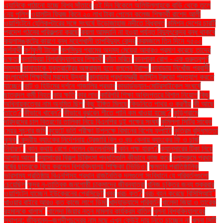
এ্যানিকে পাঠানো হচ্ছে বিশ্ব সাঁতারে
ওই দিন বিকেলে অলিউল্লাহকে বাড়ি থেকে তুলে
নেয় পুলিশ
ওয়ালটন ফ্রিজ কিনে ২০ লাখ টাকা পেলেন কলেজ শিক্ষার্থী রাশেদ আলী
ওয়াশিংটনে হেলিকপ্টারের সঙ্গে সংঘর্ষে উড়োজাহাজ নদীতে বিধ্বস্ত
কমিশন দেশের চারটি
প্রদেশ গঠনের পরিকল্পনা করছে
কয়লা আমদানি না হওয়া পর্যন্ত বিদ্যুৎকেন্দ্র বন্ধ থাকবে
কয়লাসঙ্কটের কারণে বন্ধ মহেশখালী তাপবিদ্যুৎ কেন্দ্র
করমজলে তিন দিনে ৭৫০০
দর্শনার্থী
কর্ণফুলী টানেল
কলসিন্দুর গ্রামের অদম্য মেয়েরা আবারও প্রমাণ করেছে তাদের
দক্ষতা
কলাম্বিয়া বিশ্ববিদ্যালয়ের শিক্ষার্থী
কাঁচা মরিচে
কানপাকা রোগ - এক গুরুত্বপুর্ণ
সমস্যা
কানাডাকে যুক্তরাষ্ট্রের অঙ্গরাজ্য হতে বললেন ট্রাম্প
কানাডায় নিখোঁজ প্রবাসী
বাংলাদেশি শিক্ষার্থীর মরদেহ উদ্ধার
কানাডার প্রধানমন্ত্রী জাস্টিন ট্রুডো পদত্যাগ করতে
যাচ্ছেন
কান্ট ও হিউমের দর্শনে গাজালির প্রভাব
কাভার্ডভ্যান-মোটরসাইকেল সংঘর্ষে
ছাত্রদল কর্মী নিহত
কার ক্ষতি
কার লাভ
কারিগরি শিক্ষা অধিদপ্তরে বিশাল নিয়োগ
কিছু
অধিনায়কত্বের নাম অনুমিত ছিল
কিছু ইঙ্গিত মিলছে
কিডনিতে পাথর ও করণীয়
কী আছে
তাতে?
কীভাবে খাবেন?
কীভাবে বুঝবেন শীতে পানি কম খাওয়া হচ্ছে?
কুড়িগ্রামে
দরিদ্রদের চাল বিতরণের তালিকা নিয়ে বিএনপির দুই পক্ষের সংঘর্ষ
কুমিল্লা সিটির সাবেক
মেয়র সূচনার জমি
কুয়েটে ভর্তি পরীক্ষা উপলক্ষে বিমানের বিশেষ ফ্লাইট
কৃত্রিম বুদ্ধিমত্তা
কৃষক
কেন্দ্রীয় ব্যাংকের নির্দেশনায় ট্রেজারি বিল ও বন্ড কেনায় ব্যাংকের ফি ও চার্জ
নির্ধারণ"
কোন কথায় রেগে গেলেন জেলেনস্কি
কোন পক্ষ হারল?
ক্যানসারের টিকা নিয়ে
আশার আলো
ক্যান্সারের বিকল্প চিকিৎসা পদ্ধতিগুলি কীভাবে কাজ করে
ক্লাসরুমে প্রথম
বর্ষের ছাত্রকে বিয়ে করলেন বিশ্ববিদ্যালয় শিক্ষিকা (ভিডিও)
ক্ষমতার প্রাতিষ্ঠানিক
ভারসাম্য প্রতিষ্ঠায় বিএনপিসহ প্রধান রাজনৈতিক দলগুলো সংবিধানে যে পরিবর্তনগুলো
চেয়েছিল
ক্ষুদ্র নৃ-তাত্বিক জনগোষ্ঠী চাকমাদের জীবনযাত্রা
খনিজ চুক্তির জন্য শুক্রবার
ওয়াশিংটন যাচ্ছেন ইউক্রেনের প্রেসিডেন্ট
খবর
খরচ কত?
খরচ বহন করেছে বিসিসিআই"
খাওয়ার বাইরে আরও কত কাজে লাগে ডিম!
খাদ্যাভ্যাসে পরিবর্তন
খালেদা জিয়া ও তারেক
রহমানকে খালাস''
খালেদা জিয়ার নতুন মামলার কার্যক্রম বাতিল
খুলনা বিশ্ববিদ্যালয়ের
স্থাপনা: জীবনানন্দ–জগদীশচন্দ্রের নাম মুছে এখন কেউই দায় নিতে চাচ্ছেন না
খুলনা সিটি