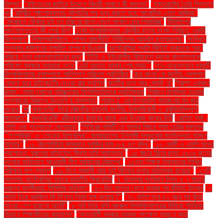
বিপ্লব''
''বাইডেনের জাতির উদ্দেশে বিদায়ী ভাষণে কী বললেন''
''যুক্তরাষ্ট্রে তৈরি পিস্তলে
খুন
''রাষ্ট্রীয় পৃষ্ঠপোষকতায় লুটপাটের পথ বন্ধ করতে হবে: সাংবাদিক নেতা আজিজ"
''সুন্দরবনে নৌকায় দুই মণ হরিণের মাংস ফেলে পালাল চোর শিকারিরা''
'টিউলিপের
পদত্যাগপত্রে কী লেখা ছিল''
'ঢাকা বিশ্ববিদ্যালয় কেন্দ্রীয় ছাত্র সংসদ নির্বাচন: একটি
বিশ্লেষণ''
'শিক্ষাপ্রতিষ্ঠানে ‘গোপন রাজনীতি’ নিষিদ্ধের আহ্বান ছাত্রদলের''
'সংবিধান
সংস্কার কমিশনের সুপারিশ সম্পর্কে বিএনপি
‘অস্ট্রেলিয়া প্রতি মিনিটে ভারতকে স্মরণ
করিয়ে দেবে ধবলধোলাইয়ের কথা’
‘ইইউ ও ইউরোপীয় বিনিয়োগ ব্যাংক বাংলাদেশকে
পরিবেশ সুরক্ষায় সহায়তা দেবে’
‘এটা হয়তো আমার শেষ ম্যাচ’"
‘গণ–অভ্যুত্থান পরবর্তী
বিশ্ববিদ্যালয় ক্যাম্পাসে শান্তিপূর্ণ পরিবেশ প্রতিষ্ঠিত’
‘জয় বাংলা’কে জাতীয় স্লোগান
ঘোষণা করে হাইকোর্টের দেওয়া রায় স্থগিত
‘জাতীয় দলে আর খেলছি না’
‘ট্রাম্প একজন
উন্মাদ’: গাজা দখলের পরিকল্পনায় ফিলিস্তিনিদের প্রতিক্রিয়া
‘নির্বাচন বিলম্বিত হওয়ার
সংস্কারের বিরুদ্ধে বিএনপি’র অবস্থান’
‘পাঠান টু’ এর চিত্রনাট্য শাহরুখের মন জয়
করেছে
‘মা
‘মুনাফেকি’ নিয়ে রিজভীর মন্তব্য জাতীয় ঐক্যবিরোধী ও দুরভিসন্ধিপূর্ণ:
জামায়াত"
‘যুদ্ধবিরোধী’ রবীন্দ্রনাথ ঠাকুরের কাছে এক ইংরেজ মায়ের চিঠি
‘রোহিত শর্মা -
মোটা এবং গড়পড়তা খেলোয়াড়’
‘শিবিরের কমিটি’তে থাকার বিষয়ে পূজা চেরির বক্তব্য
"‘গণপরিষদ’ ও ‘সেকেন্ড রিপাবলিক’: জামায়াতসহ ইসলামী দলগুলোর মতভিন্নতা সামনে
আসছে"
"১০ কিলোমিটার ব্যবধানে সবজির দাম ৩-৪ গুণ বৃদ্ধি"
"১০ কোটি ও এমপি পদের
প্রলোভন: নুরুলের অভিযোগ মিথ্যা দাবি সামান্তার"
"১৫ বছরে বিচার ছাড়া ১৯২৬ জনের
হত্যার অভিযোগ আওয়ামী লীগ সরকারের বিরুদ্ধে"
"১৮তম শিক্ষক নিবন্ধনের লিখিত
পরীক্ষার ফল প্রকাশ
"১৯ দিনে প্রবাসী আয় দুই বিলিয়ন ডলার অতিক্রম করেছে"
"২৭টি
ব্যাগসহ অস্ট্রেলিয়া সফরে ভারতীয় ক্রিকেটার
"৪ নভেম্বর সংবিধান দিবস ও ৭ মার্চের
গুরুত্ব অস্বীকার: সিপিবির অভিমত"
"৬৭ দিন সাগরে ভেসে থাকার পর জীবিত উদ্ধার
"৭
বদলি নিয়ে ব্রাজিল কি ফিফার নিয়ম ভঙ্গ করেছে?"
"৭০ মাইল দূরে ৪০ বছর পর খুঁজে
পাওয়া গেল হারানো আংটি"
"৮ দবি নিয়ে কবি নজরুল বিশ্ববিদ্যালয়ের মিডিয়া স্টাডিজ
বিভাগে শিক্ষার্থীদের আন্দোলন"
"অন্তর্বর্তী সরকার যথাযথ পদক্ষেপ গ্রহণে ব্যর্থ