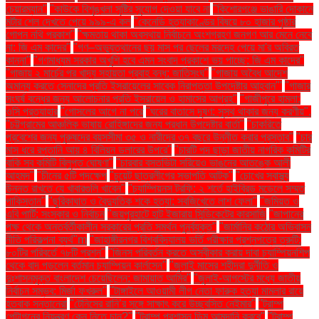
চেয়ারম্যান"
"কাউকে বিশৃঙ্খলা সৃষ্টির সুযোগ দেওয়া যাবে না
"কিশোরগঞ্জে ভাঙারি দোকানে
মর্টার শেল দেখতে পেয়ে ৯৯৯-এ কল
"কেনেডি হত্যাকাণ্ডের বিষয়ে ৮০ হাজার পৃষ্ঠার
গোপন নথি প্রকাশ"
"ক্ষমতায় থাকা অবস্থায় নির্বাচনে অংশগ্রহণ জনগণ আর মেনে নেবে
না: জি এম কাদের"
"গণ–অভ্যুত্থানের ছয় মাস পর ছেলের মরদেহ পেয়ে মা'র অবিরত
কান্না"
"গণমাধ্যম সরকার অখুশি হবে এমন সংবাদ প্রকাশে ভয় পাচ্ছে: জি এম কাদের"
"গাজায় ২ মার্চের পর খাদ্য সহায়তা প্রবাহ বন্ধ: জাতিসংঘ"
"গাজায় অবৈধ আদেশ
অমান্য করতে সেনাদের প্রতি ইসরায়েলের সাবেক নিরাপত্তা উপদেষ্টার আহ্বান"'
"গাজার
সংঘর্ষ বন্ধের জন্য আলোচনার প্রতি ইসরায়েল ও হামাসের আগ্রহ"
"গাজীপুরে হামলা:
ওসি প্রত্যাহার
"গোসলের আগে না পরে
"ঘরের বাতাসে দূষণ: সুস্থ থাকার জন্য করণীয়".
"চট্টগ্রামের আঞ্চলিক ভাষায় রোহিঙ্গাদের জন্য প্রধান উপদেষ্টার বার্তা"
"চাকরিতে
প্রবেশের জন্য পুরুষদের বয়সসীমা ৩৫ ও নারীদের ৩৭ বছরে উন্নীত করার প্রস্তাব"
"চার
মাস ধরে রপ্তানি আয় ৪ বিলিয়ন ডলারের উপরে"
"চারটি পদ ছাড়া জাতীয় নাগরিক কমিটির
বাকি সব কমিটি বিলুপ্ত ঘোষণা"
"চারবার বসতভিটা সরিয়েও ভাঙনের আতঙ্কে আলী
আহমদ"
"চীনের ৫টি পদক্ষেপ
"চুয়েট ছাত্রলীগের সভাপতি আটক"
"চোখের স্বাস্থ্য
উন্নত রাখতে যে খাবারগুলি খাবেন"
"চ্যাম্পিয়নস ট্রফি: ২ শর্তে হাইব্রিড মডেলে সম্মত
পাকিস্তান"
"ছুরিকাঘাত ও বৈদ্যুতিক শকে হত্যা: সবজিখেতে লাশ ফেলা"
"জমিয়ত ও
এবি পার্টি: সংস্কার ও নির্বাচন
"জয়পুরহাটে হাট ইজারায় সিন্ডিকেটের কারসাজি
"জাপানের
পক্ষ থেকে অন্তর্বর্তীকালীন সরকারের প্রতি সমর্থন পুনর্ব্যক্ত"
"জার্মানির কঠোর অভিবাসন
নীতি পরিকল্পনা ব্যর্থ"m
"জাহাঙ্গীরনগর বিশ্ববিদ্যালয় ভর্তি পরীক্ষার প্রশ্নপত্রে ত্রুটি:
৮০টির পরিবর্তে ৭৮টি প্রশ্ন"
"জিনস পরিবর্তন করতে অস্বীকার করায় দাবা চ্যাম্পিয়নশিপ
থেকে বাদ পড়লেন বর্তমান চ্যাম্পিয়ন কার্লসেন"
"জুলাই মাসের শহীদরা দুর্নীতি ও
দুঃশাসনমুক্ত বাংলাদেশ চেয়েছিলেন: জামায়াত আমির"
"জুলাই-আগস্টের মধ্যে জাতীয়
নির্বাচন সম্ভব: মির্জা ফখরুল"
"টাঙ্গাইলে আওয়ামী লীগ নেতা ফারুক হত্যা মামলার রায়ে
হতবাক সন্তানেরা
"টেনিসের রানি’র সঙ্গে সাক্ষাৎ করে উচ্ছ্বসিত নেইমার"
"ট্রাম্প
পেন্টাগনের নিয়ন্ত্রণ কেন নিতে চান?"
"ট্রাম্প প্রশাসন ডিম আমদানি করবে"
"ট্রাম্প