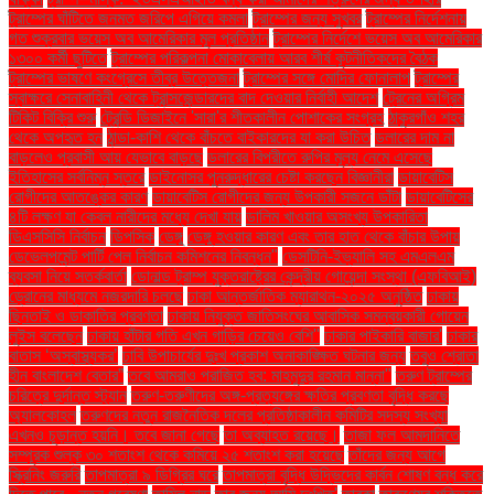
ট্রাম্পের ঘাঁটিতে জনমত জরিপে এগিয়ে কমলা
ট্রাম্পের জন্য সুখবর
ট্রাম্পের নির্দেশনায়
গত শুক্রবার ভয়েস অব আমেরিকার মূল প্রতিষ্ঠান
ট্রাম্পের নির্দেশে ভয়েস অব আমেরিকার
১৩০০ কর্মী ছুটিতে
ট্রাম্পের পরিকল্পনা মোকাবেলায় আরব শীর্ষ কূটনীতিকদের বৈঠক
ট্রাম্পের ভাষণে কংগ্রেসে তীব্র উত্তেজনা
ট্রাম্পের সঙ্গে মোদির ফোনালাপ
ট্রাম্পের
স্বাক্ষরে সেনাবাহিনী থেকে ট্রান্সজেন্ডারদের বাদ দেওয়ার নির্বাহী আদেশ
ট্রেনের অগ্রিম
টিকিট বিক্রি শুরু
ট্রেন্ডি ডিজাইনে 'সারা'র শীতকালীন পোশাকের সংগ্রহ
ঠাকুরগাঁও শহর
থেকে অপহৃত হন
ঠান্ডা-কাশি থেকে বাঁচতে বাইকারদের যা করা উচিত
ডলারের দাম না
বাড়লেও প্রবাসী আয় যেভাবে বাড়ছে
ডলারের বিপরীতে রুপির মূল্য নেমে এসেছে
ইতিহাসের সর্বনিম্ন স্তরে
ডাইনোসর পুনরুদ্ধারের চেষ্টা করছেন বিজ্ঞানীরা
ডায়াবেটিস
রোগীদের আতঙ্কের কারণ
ডায়াবেটিস রোগীদের জন্য উপকারী সজনে ডাঁটা
ডায়াবেটিসের
৪টি লক্ষণ যা কেবল নারীদের মধ্যে দেখা যায়
ডালিম খাওয়ার অসংখ্য উপকারিতা
ডিএসসিসি নির্বাচন
ডিপসিক
ডেঙ্গু
ডেঙ্গু হওয়ার কারণ এবং তার হাত থেকে বাঁচার উপায়
ডেভেলপমেন্ট পার্টি পেল নির্বাচন কমিশনের নিবন্ধন"
ডেসটিনি-ইভ্যালি সহ এমএলএম
ব্যবসা নিয়ে সতর্কবার্তা
ডোনাল্ড ট্রাম্প যুক্তরাষ্ট্রের কেন্দ্রীয় গোয়েন্দা সংস্থা (এফবিআই)
ড্রোনের মাধ্যমে নজরদারি চলছে
ঢাকা আন্তর্জাতিক ম্যারাথন-২০২৫ অনুষ্ঠিত
ঢাকায়
ছিনতাই ও ডাকাতির প্রবণতা
ঢাকায় নিযুক্ত জাতিসংঘের আবাসিক সমন্বয়কারী গোয়েন
লুইস বলেছেন
ঢাকায় হাঁটার গতি এখন গাড়ির চেয়েও বেশি''
ঢাকার পাইকারি বাজার'
ঢাকার
বাতাস ‘অস্বাস্থ্যকর’
ঢাবি উপাচার্যের দুঃখ প্রকাশ অনাকাঙ্ক্ষিত ঘটনার জন্য
তবুও শ্রোতা
হীন বাংলাদেশ বেতার”
তবে আমরাও পরাজিত হব: মাহমুদুর রহমান মান্না"
তরুণ ট্রাম্পের
চরিত্রে দুর্দান্ত স্ট্যান
তরুণ-তরুণীদের অঙ্গ-প্রত্যঙ্গের ক্ষতির প্রবণতা বৃদ্ধি করছে
অ্যালকোহল
তরুণদের নতুন রাজনৈতিক দলের প্রতিষ্ঠাকালীন কমিটির সদস্য সংখ্যা
এখনও চূড়ান্ত হয়নি। তবে জানা গেছে
তা অব্যাহত রয়েছে।
তাজা ফল আমদানিতে
সম্পূরক শুল্ক ৩০ শতাংশ থেকে কমিয়ে ২৫ শতাংশ করা হয়েছে
তাঁদের জন্য আগে
স্ক্রিনিং জরুরি
তাপমাত্রা ৯ ডিগ্রির ঘরে
তাপমাত্রা বৃদ্ধি উদ্ভিদের কার্বন শোষণ বন্ধ করে