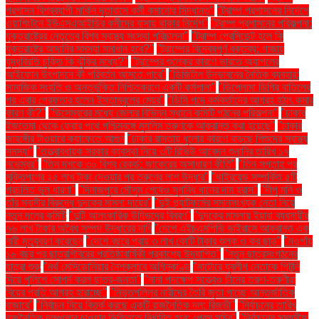
প্রশাসন বিশ্বব্যাপী মার্কিন দূতাবাসে কর্মী কমানোর সিদ্ধান্ত"
"ট্রাম্প প্রশাসনের নির্দেশে
ওয়াশিংটনে ইউএসএআইডির কর্মীদের বাসায় থাকার নির্দেশ"
"ট্রাম্প প্রশাসনের পরিকল্পনা:
যুক্তরাষ্ট্রের নেতৃত্বে বিশ্ব স্বাস্থ্য সংস্থা পরিচালনা"
"ট্রাম্প প্রেসিডেন্ট হলে কি
যুক্তরাষ্ট্রে আদানির সমস্যা সমাধান হবে?"
"ট্রাম্পের বিদ্বেষপূর্ণ বক্তব্য: গাজায়
যুদ্ধবিরতি চুক্তি কি ঝুঁকির মধ্যে?"
"ট্রাম্পের শুল্কের কারণে ভারতে অ্যাপলের
আইফোন উৎপাদনে কী পরিবর্তন আসতে পারে"
"ডিজিটাল উদ্ভাবনের নৈতিক ব্যবহার:
সামাজিক সংহতি ও অন্তর্ভুক্তি নিশ্চিতকরণে একটি কর্মশালা"
"ডিপ্লোমা ডিগ্রি বাতিলের
পর এবার গ্রেফতার হলেন ইস্তাম্বুলের মেয়র"
"ডিসি পদে কর্মকর্তাদের আগ্রহ হঠাৎ কমার
কারণ কী?"
"ডিসেম্বরের মধ্যে জেলার বিভিন্ন স্থানে কমিটি গঠনের পরিকল্পনা"
"ঢাকার
ইজতেমা থেকে ফেরার পথে পশ্চিমবঙ্গে মুসলিম তরুণকে আক্রান্ত করা হয়েছে"
"ঢাকার
জাহাঙ্গীর টাওয়ারে ক্যাফেতে আগুন
"ঢাকার রাস্তায় ধুলোর কারণে বাড়ছে শিশুদের স্বাস্থ্য
সমস্যা"
"তত্ত্বাবধায়ক সরকার ব্যবস্থা নিয়ে ৩টি রিভিউ আবেদন শুনানির তারিখ ১৭
নভেম্বর"
"তিন দশকে ৩০ বিশ্ব রেকর্ড: জাকেরের অসাধারণ কীর্তি"
"তিন সপ্তাহ পর
মুক্তিপণের ২৫ লাখ টাকা দেওয়ার পর তরুণের লাশ উদ্ধার"
"থাইরয়েড সম্পর্কিত ৫টি
প্রচলিত ভুল ধারণা"
"দিনাজপুরে মৌসুম শেষেও সুগন্ধি ধানের দাম হ্রাস"
"দীপু মনি ও
তাঁর স্বামীর বিরুদ্ধে দুদকের মামলা দায়ের"
"দুই প্ল্যাটফর্মের সমানসংখ্যক নেতা নিয়ে
নতুন দলের কমিটি
"দুটি আলংকারিক উদ্ভিদের বিবরণ"
"দুদকের মামলায় ইয়াবা ব্যবসায়ীর
৭৬ লাখ টাকার অবৈধ সম্পদ উদ্ধারের দাবি
"দেশে এইচএমপিভি ভাইরাসে আক্রান্ত এক
নারী মৃত্যুবরণ করেছেন
"দেশে বছরে প্রায় ৩ লাখ কোটি টাকার শুল্ক ও কর ছাড়"
"নওগাঁয়
১৬ বছর পর ছাত্রশিবিরের প্রতিষ্ঠাবার্ষিকী প্রকাশ্যে উদযাপিত"
"নতুন ছাত্রসংগঠনের
যাত্রা শুরু
"নর্থ মেসিডোনিয়ার নৈশক্লাবে অগ্নিকাণ্ড
"নাটোরে যুবলীগ নেতাকে পিটুনি
দিয়ে পুলিশে সোপর্দ করল ছাত্র-জনতা"
"নানা পদক্ষেপ সত্ত্বেও চীনের তরুণ-তরুণীরা
বিয়ের প্রতি আগ্রহ হারাচ্ছে"
"নিভৃতপল্লির নারীদের তৈরি জুতা পাচ্ছে আন্তর্জাতিক
বাজারে"
"নির্বাচন নিয়ে বিতর্ক করছে একটি রাজনৈতিক দল: রিজভী"
"নির্বাচনের তারিখ
রাজনৈতিক দলগুলোর চাওয়ার ভিত্তিতে নির্ধারিত হবে: প্রেস সচিব"
"নির্বাচনের সময়সীমা