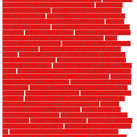
নির্ধারণ করবে সরকার ও রাজনৈতিক দলগুলো: জাতিসংঘের দূত"
"নির্বাচিত সরকারই
সর্বোত্তম সরকার: মির্জা ফখরুল"
"নিষিদ্ধ ঘোষণার পর ভোরবেলায় ঢাকার রাস্তায়
ছাত্রলীগের নেতাদের মিছিল"
"নেতানিয়াহু যুক্তরাজ্যে ঢুকলে গ্রেপ্তার হতে পারেন
"নোয়াখালী জেলা বিএনপির নতুন পাঁচ সদস্যের আহ্বায়ক কমিটি গঠন"
"পদ্মার পাড়ে
অস্থায়ী হাটে ইলিশ বেচাকেনা"''
"পাকিস্তান থেকে বাংলাদেশে আসার পর রুনা লায়লার
সম্মুখীন বাধার"
"পাগলা মসজিদে এক বস্তা চিঠি:
"পাবনার শুঁটকি রপ্তানি হচ্ছে বিদেশে"
"পুতিনের নতুন ধরনের আরও শক্তিশালী ক্ষেপণাস্ত্র ব্যবহারের হুমকি"
"পৃথিবীর
অভ্যন্তরীণ কেন্দ্রের আকৃতি বদলাচ্ছে"
"প্রধান উপদেষ্টা: সরকার এ বছরের শেষ নাগাদ
নির্বাচন আয়োজন করবে"
"প্রবল ঘূর্ণিঝড় 'দানা' আসন্ন: বাংলাদেশের জন্য ঝুঁকির
পর্যবেক্ষণ"
"প্রেস সচিব: সচিবালয়ে সাংবাদিকদের প্রবেশাধিকার সীমিত করা হয়েছে"
"ফিফা ও খেলোয়াড়-ক্লাবের সংঘাত
"ফ্যাসিবাদের পক্ষে লিখতে ব্যবহৃত কলম ভেঙে
দেওয়া হবে: হাসনাত আবদুল্লাহ"
"বইমেলায় ‘মবের’ মতো উসকানিমূলক পরিস্থিতি কেন
সৃষ্টি হলো
"বঙ্গোপসাগরে মাছ ধরার সময় মিয়ানমারের নৌবাহিনীর হাতে আটক ৫৬ জেলে"
"বছরের পর বছর মনে রাখা হবে তোমার অর্জন" – মুশফিককে নিয়ে তামিম
"বরিশাল শিক্ষা
বোর্ডে পাসের হার এবং জিপিএ-৫ বৃদ্ধির খবর"
"বাজারে উন্মোচন হলো সিটি গ্রুপের নতুন
পণ্য ‘টুটি টুইস্ট’"
"বাজেটে অর্থনৈতিক পুনরুদ্ধারে গুরুত্ব দেওয়ার আহ্বান সিপিডির"
"বাবা কারাগারে
"বায়ুদূষণে বিশ্বের পঞ্চম স্থানে ঢাকা
"বাংলাদেশ ডেভেলপমেন্ট পার্টি পেল
নিবন্ধন সনদ"
"বাংলাদেশ ব্যাংক: ব্যাংকে সাইবার আক্রমণের আশঙ্কাজনক বৃদ্ধি"
"বাংলাদেশে আওয়ামী লীগের অপ্রাসঙ্গিকতা: হাসনাত আবদুল্লাহ"
"বাংলাদেশের
পাঠ্যবইতে মানচিত্র ও তথ্য বিষয়ে চীনের আপত্তি"
"বিচারক ট্রাম্প প্রশাসনের
গণবরখাস্তের নির্দেশনা আটকে দিলেন"
"বিটিআরসি স্টারলিংক নিয়ে কাজ করছে: ইলন
মাস্কের উদ্যোগ"
"বিদেশ ভ্রমণে দেশি পর্যটকদের কমতি
"বিপিএলে ক্রিকেট ও সিনেমার
'বিস্ফোরণ' উপভোগ করছেন শাকিব খান"
"বিভিন্ন স্থানে খাবারের দোকান খোলা রাখতে
বাধা
"বিশ্বের সংঘাতজনিত ক্ষুধায় প্রতিদিন ২১ হাজার মানুষের মৃত্যু: অক্সফাম"