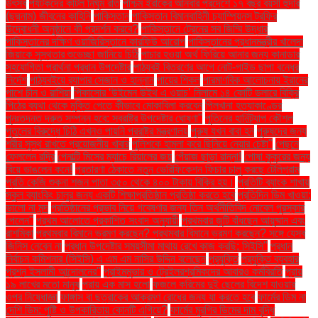
উৎসব
পর্যটকদের কাটল নির্ঘুম রাত
পশ্চিম ইরাকের আনবার প্রদেশে ১৭ বছর বয়সী হুদার
(ছদ্মনাম) জীবনের কাহিনি
পাকিস্তান
পাকিস্তান বিমানবাহিনী চ্যাম্পিয়নস ট্রফির
উদ্বোধনী অনুষ্ঠানে কী প্রদর্শন করবে?
পাকিস্তানে ট্রেনের সব জিম্মি উদ্ধার
পাকিস্তানের দক্ষিণ ওয়াজিরিস্তানে কারফিউ আরোপ
পাকিস্তানের প্রধানমন্ত্রীর খালেদা
জিয়াকে সুস্থতার শুভেচ্ছা জানিয়ে চিঠি
পাচার হওয়া অর্থ ফিরিয়ে আনার জন্য কানাডার
সহযোগিতা প্রার্থনা প্রধান উপদেষ্টার
পাঠ্যবই বিতরণের আগে নোট-গাইড ছাপা বন্ধের
নির্দেশ
পাঠ্যবইয়ে র‍্যাপার সেজান ও হান্নান
পায়ের শিকল
পারমাণবিক আলোচনায় ইরানের
পাশে চীন ও রাশিয়া
পিকাসোর ‘উইমেন উইথ এ ওয়াচ’ নিলামে ১৪ কোটি ডলারে বিক্রি
পিঠের ব্যথা থেকে মুক্তি পেতে কীভাবে মোকাবিলা করবেন
পিলখানা হত্যাকাণ্ডের
পুনঃতদন্ত দ্রুত সম্পন্ন হবে: স্বরাষ্ট্র উপদেষ্টার ঘোষণা"
পুতিনের হানিট্র্যাপ কৌশল
পুতুলের বিরুদ্ধে চিঠি এখনও পায়নি পররাষ্ট্র মন্ত্রণালয়
পুরুষ যখন বাবা হন
পুরুষদের জন্য
শরীর সুস্থ রাখতে প্রয়োজনীয় খাবার
পুলিশকে হামলা করে ছিনিয়ে নেয়ার চেষ্টা"
পেছনে
ফেললেন রদ্রি
পেনাল্টি মিসের ম্যাচে রিয়ালের জয়
পেঁয়াজ ছাড়া রান্না!
পোষা কুকুরের জন্য
বিয়ে ভাঙলেন কনে!
প্রতারণা ঠেকাতে নতুন ভেরিফিকেশন ফিচার চালু করছে টেলিগ্রাম
প্রতি কেজি শুকনা শজন পাতা ৩৫০ থেকে ৪০০ টাকায় বিক্রি হয়।
প্রতিটি ব্যাংক শাখায়
স্কুল ব্যাংকিং চালুর জন্য একটি শিক্ষাপ্রতিষ্ঠান প্রতিষ্ঠা করতে হবে
প্রতিদিন ডিম খাওয়া:
ভালো না মন্দ
প্রতিষ্ঠানের প্রভাব নিয়ে গবেষণার জন্য তিন অর্থনীতিবিদ নোবেল পুরস্কার
পেলেন"
প্রথম আলোতে প্রকাশিত সংবাদ অনুযায়ী
প্রথমবার জুটি বাঁধছেন আয়ুষ্মান এবং
রাশমিকা
প্রথমবার বিমানে ভ্রমণ করছেন? প্রথমবার বিমানে ভ্রমণ করছেন? সঙ্গে যেসব
জিনিস নেবেন না
প্রধান উপদেষ্টার সময়সীমা মাথায় রেখে কাজ করছি: সিইসি"
প্রধান
নির্বাচন কমিশনার (সিইসি) এ এম এম নাসির উদ্দিন বলেছেন
প্রযুক্তি
প্রযুক্তি ব্যবহার
প্রশ্ন ইসলামী আন্দোলনের"
প্রাইমমুভার ও ট্রেইলরশ্রমিকদের আবারও কর্মবিরতি
প্রায়
১৯ লাখের মতো মানুষ
প্রায় এক মাস হলো
ফজলে করিমের দুই ছেলের বিদেশ যাওয়ার
ওপর নিষেধাজ্ঞা
ফাঙ্গাস বা ছত্রাকের আক্রমণ রোধের জন্য যা করতে হবে
ফার্মের ডিম না
দেশি ডিম: পুষ্টি ও উপকারিতায় কোনটি এগিয়ে?
ফার্মের মুরগির ডিমের দাম বৃদ্ধি