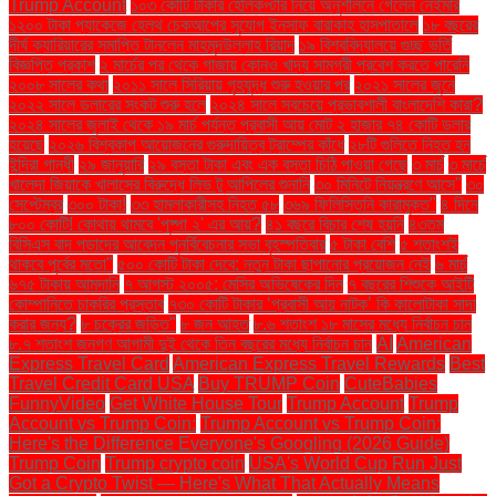
Trump Account
১০৩ কোটি টাকার হেলিকপ্টার নিয়ে অনুশীলনে গেলেন নেইমার
১২০০ টাকা প্যাকেজে হেলথ চেকআপের সুযোগ ইনসাফ বারাকাহ হাসপাতালে
১৮ বছরের
দীর্ঘ ক্যারিয়ারের সমাপ্তি টানলেন মাহমুদউল্লাহ রিয়াদ
১৯ বিশ্ববিদ্যালয়ে গুচ্ছ ভর্তি
বিজ্ঞপ্তি প্রকাশ
২ মার্চের পর থেকে গাজায় কোনও খাদ্য সামগ্রী প্রবেশ করতে পারেনি
২০০৮ সালের কথা
২০১১ সালে সিরিয়ায় গৃহযুদ্ধ শুরু হওয়ার পর
২০২১ সালের জুনে
২০২২ সালে ডলারের সংকট শুরু হলে
২০২৪ সালে সবচেয়ে প্রভাবশালী বাংলাদেশি কারা?
২০২৪ সালের জুলাই থেকে ১৯ মার্চ পর্যন্ত প্রবাসী আয় মোট ২ হাজার ৭৪ কোটি ডলার
হয়েছে
২০২৬ বিশ্বকাপ আয়োজনের গুরুদায়িত্ব ট্রাম্পের কাঁধে
২৮টি গুলিতে নিহত হন
ইন্দিরা গান্ধী
২৯ জানুয়ারি
২৯ বস্তা টাকা এবং এক বস্তা চিঠি পাওয়া গেছে
৩ মার্চ
৩ মার্চে
খালেদা জিয়াকে খালাসের বিরুদ্ধে লিভ টু আপিলের শুনানি
৩০ মিনিটে নিয়ন্ত্রণে আসে"
৩০
সেপ্টেম্বর
৩০০ টাকা!
৩৩ হামলাকারীসহ নিহত ৫৮
৩৬৯ ফিলিস্তিনি কারামুক্ত"
৪ দিনে
৮০০ কোটি! কোথায় থামবে 'পুষ্পা ২' এর আয়?
৪১ বছরে বিচার শেষ হয়নি
৪৩তম
বিসিএস বাদ পড়াদের আবেদন পুনর্বিবেচনার সভা বৃহস্পতিবার
৫ টাকা বেশি
৫ শতাংশই
থাকবে পূর্বের মতো"
৫০০ কোটি টাকা দেবে: নতুন টাকা ছাপানোর প্রয়োজন নেই
৬ মার্চ
৬৭৫ টাকায় আমদানি
৭ আগস্ট ২০০৫: মেসির অভিষেকের দিন
৭ বছরের শিশুকে আইটি
কোম্পানিতে চাকরির প্রস্তাব
৭৩০ কোটি টাকার ‘প্রবাসী আয় নাটক’ কি কালোটাকা সাদা
করার জন্য?
৮ চক্রের জড়িত"
৮ জন আহত
৮.৬ শতাংশ ১৮ মাসের মধ্যে নির্বাচন চান
৮.৭ শতাংশ জনগণ আগামী দুই থেকে তিন বছরের মধ্যে নির্বাচন চান
AI
American
Express Travel Card
American Express Travel Rewards
Best
Travel Credit Card USA
Buy TRUMP Coin
CuteBabies
FunnyVideo
Get White House Tour
Trump Account
Trump
Account vs Trump Coin:
Trump Account vs Trump Coin:
Here's the Difference Everyone's Googling (2026 Guide)
Trump Coin
Trump crypto coin
USA's World Cup Run Just
Got a Crypto Twist — Here's What That Actually Means