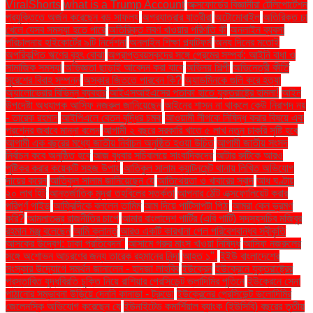
ViralShorts
what is a Trump Account
অক্সফোর্ডের বিজ্ঞানীরা টেলিপোর্টেশন
প্রযুক্তিতে অর্জন করেছেন বড় সাফল্য
অগ্রযাত্রার যাত্রীরা
অটোমোবাইল
অতিরিক্ত চা
খেলে যেসব সমস্যা হতে পারে
অতিরিক্ত লবণ খাওয়ার পরিণতি কী
অনলাইন ব্যবসা
পরিচালনায় হাইকোর্টের ৯টি নির্দেশনা
অনলাইন শিক্ষা প্ল্যাটফর্ম
অন্য দিনের মতোই
অপরিকল্পিত ঋণের বৃহৎ বোঝা
অপ্রাপ্তবয়স্কদের সঙ্গে প্রেমের সম্পর্ক: আইনি বাধা ও
সামাজিক সমস্যা
অভিজ্ঞতা ছাড়াই আবেদন করা যাবে
অভিনয় শিল্পী
অভিনেত্রী কীর্তি
সুরেশের বিবাহ সম্পন্ন
অস্কার জিততে পারবেন কি?
অ্যাডমিনকে গুলি করে হত্যা
অ্যালোভেরার বিভিন্ন ব্যবহার
আইএসআইএসের পতাকা হাতে যুক্তরাষ্ট্রে হামলা!
আইন
উপদেষ্টা অধ্যাপক আসিফ নজরুল জানিয়েছেন
আইনের শাসন না থাকলে কেউ নিরাপদ নয়
- তারেক রহমান
আইপিএলে বেতন বৃদ্ধির চমক
আওয়ামী লীগকে নিষিদ্ধ করার বিষয়ে এক
প্রশ্নের জবাবে মান্না বলেন
আগামী ২ বছরে সরকারি খাতে ৫ লাখ নতুন চাকরি সৃষ্টি হবে
আগামী এক বছরের মধ্যে জাতীয় নির্বাচন অনুষ্ঠিত হওয়া উচিত
আগামী জাতীয় সংসদ
নির্বাচন কবে অনুষ্ঠিত হবে
আজ বুধবার সচিবালয়ে সাংবাদিকদের
আটার রুটিকে আরও
পুষ্টিকর করার কয়েকটি সহজ উপায়
আতিকুল সালাম ক্যান্টনমেন্ট থানায় লিখিত অভিযোগ
দায়ের করেন
আতিকুল সালাম জানিয়েছেন যে
আতিথেয়তা ও খাবারের স্বাদ
আধ ঘণ্টায়
২০ লাখ হিট
আন্তর্জাতিক মুদ্রা তহবিলের সতর্কতা
আপনার ঠোঁট এক্সফোলিয়েট করার
পরিপূর্ণ গাইড
আফ্রিদিকে বললেন তামিম
আম দিয়ে পাটিসাপটা পিঠা
আমরা কেন ভ্রমণ
করি?
আমলাতন্ত্র রাজনীতির চাপে
আমার বাংলাদেশ পার্টির (এবি পার্টি) সদস্যসচিব মজিবুর
রহমান মঞ্জু বলেছেন
আমি ক্লান্ত
আরও একটি কারখানা পেল পরিবেশবান্ধব স্বীকৃতি
আসকের উদ্বেগ: ঢাকা প্রতিবেদন"
আসামে গরুর মাংস খাওয়া নিষিদ্ধ
আসিফ নজরুলের
সঙ্গে অশোভন আচরণের জন্য তারেক রহমানের নিন্দা
আহত ১".
ইইউ বাংলাদেশের
সংস্কার উদ্যোগে সমর্থন জানালেন - হাদজা লাহবিব
ইউক্রেন
ইউক্রেনে যুক্তরাষ্ট্রের
প্রস্তাবিত যুদ্ধবিরতি চুক্তি নিয়ে রাশিয়ার প্রেসিডেন্ট ভ্লাদিমির পুতিনে
ইউক্রেনে সেনা
পাঠানোর সম্ভাবনা উড়িয়ে দেননি কানাডা - ট্রুডো
ইউক্রেনের প্রেসিডেন্ট ভলোদিমির
জেলেনস্কি অভিযোগ করেছেন যে
ইউনাইটেড কমার্শিয়াল ব্যাংক (ইউসিবি) বছরের তৃতীয়