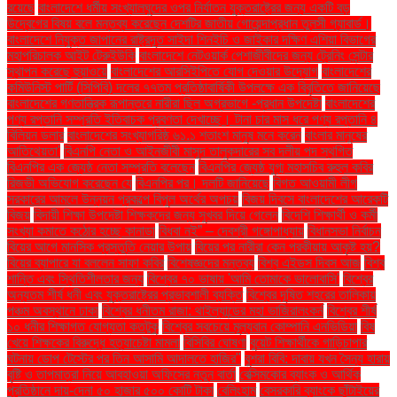
রয়েছে
বাংলাদেশে ধর্মীয় সংখ্যালঘুদের ওপর নির্যাতন যুক্তরাষ্ট্রের জন্য একটি বড়
উদ্বেগের বিষয় বলে মন্তব্য করেছেন দেশটির জাতীয় গোয়েন্দাপ্রধান তুলসী গ্যাবার্ড।
বাংলাদেশে নিযুক্ত জাপানের রাষ্ট্রদূত সাইদা শিনইচি ও জাইকার দক্ষিণ এশিয়া বিভাগের
মহাপরিচালক আইট টেরুইউকি
বাংলাদেশে নেটওয়ার্ক পেশাজীবীদের জন্য ট্রেনিং সেন্টার
স্থাপন করেছে হুয়াওয়ে
বাংলাদেশের আরসিইপিতে যোগ দেওয়ার উদ্যোগ
বাংলাদেশের
কমিউনিস্ট পার্টি (সিপিবি) দলের ৭৭তম প্রতিষ্ঠাবার্ষিকী উপলক্ষে এক বিবৃতিতে জানিয়েছে
বাংলাদেশের গণতান্ত্রিক রূপান্তরে নারীরা ছিল অগ্রভাগে -প্রধান উপদেষ্টা
বাংলাদেশের
পণ্য রপ্তানি সম্প্রতি ইতিবাচক প্রবণতা দেখাচ্ছে। টানা চার মাস ধরে পণ্য রপ্তানি ৪
বিলিয়ন ডলার
বাংলাদেশের সংখ্যাগরিষ্ঠ ৬১.১ শতাংশ মানুষ মনে করেন
বাংলার মানুষের
আতিথেয়তা'
বিএনপি নেতা ও আইনজীবী মাসুদ তালুকদারের সব দলীয় পদ স্থগিত
বিএনপির এক জ্যেষ্ঠ নেতা সম্প্রতি বলেছেন
বিএনপির জ্যেষ্ঠ যুগ্ম মহাসচিব রুহুল কবির
রিজভী অভিযোগ করেছেন যে
বিএনপির পর। দলটি জানিয়েছে
বিগত আওয়ামী লীগ
সরকারের আমলে উন্নয়ন প্রকল্পে বিপুল অর্থের অপচয়
বিজয় দিবসে বাংলাদেশের আরেকটি
বিজয়
বিদায়ী শিক্ষা উপদেষ্টা শিক্ষকদের জন্য সুখবর দিয়ে গেলেন
বিদেশি শিক্ষার্থী ও কর্মী
সংখ্যা কমাতে কঠোর হচ্ছে কানাডা
বিধবা নই” – দেবশ্রী গঙ্গোপাধ্যায়
বিধানসভা নির্বাচন
বিয়ের আগে মানসিক প্রস্তুতি নেয়ার উপায়
বিয়ের পর নারীরা কেন পরকীয়ায় আকৃষ্ট হয়?
বিয়ের ব্যাপারে যা বললেন সাফা কবির
বিশেষজ্ঞদের মন্তব্য
বিশ্ব এইডস দিবস আজ
বিশ্ব
শান্তি এবং স্থিতিশীলতার জন্য
বিশ্বের ৭০ ভাষায় 'আমি তোমাকে ভালোবাসি'
বিশ্বের
অন্যতম শীর্ষ ধনী এবং যুক্তরাষ্ট্রের প্রভাবশালী ব্যক্তি
বিশ্বের দূষিত শহরের তালিকায়
পঞ্চম অবস্থানে ঢাকা
বিশ্বের ধনীতম রাজা: থাইল্যান্ডের মহা ভাজিরালংকর্ন
বিশ্বের শীর্ষ
১০ ধনীর শিক্ষাগত যোগ্যতা কতটুকু
বিশ্বের সবচেয়ে মূল্যবান কোম্পানি এনভিডিয়া
বিষ
খেয়ে শিক্ষকের বিরুদ্ধে হত্যাচেষ্টা মামলা
বিসিবির ঘোষণা
বুয়েট শিক্ষার্থীকে গাড়িচাপার
ঘটনায় ডোপ টেস্টের পর তিন আসামি আদালতে হাজির"
বুশরা বিবি: দাবায় যখন সৈন্য হারায়
বৃষ্টি ও তাপমাত্রা নিয়ে আবহাওয়া অফিসের নতুন বার্তা
বেক্সিমকোর ব্যাংক ও আর্থিক
প্রতিষ্ঠানে দায়-দেনা ৫০ হাজার ৫০০ কোটি টাকা
বেলিংহাম
বেসরকারি ব্যাংকে ছাঁটাইয়ের