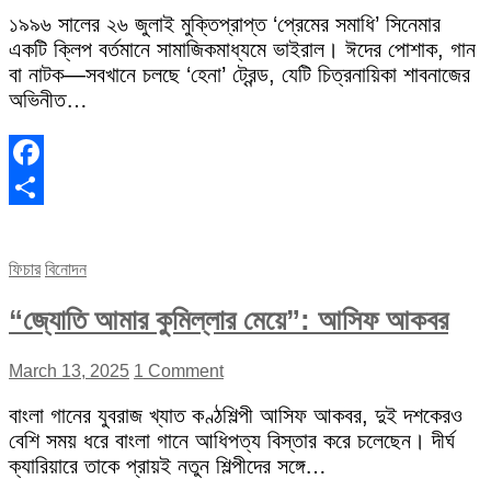
১৯৯৬ সালের ২৬ জুলাই মুক্তিপ্রাপ্ত ‘প্রেমের সমাধি’ সিনেমার
একটি ক্লিপ বর্তমানে সামাজিকমাধ্যমে ভাইরাল। ঈদের পোশাক, গান
বা নাটক—সবখানে চলছে ‘হেনা’ ট্রেন্ড, যেটি চিত্রনায়িকা শাবনাজের
অভিনীত…
Facebook
Share
ফিচার
বিনোদন
“জ্যোতি আমার কুমিল্লার মেয়ে”: আসিফ আকবর
March 13, 2025
1 Comment
বাংলা গানের যুবরাজ খ্যাত কণ্ঠশিল্পী আসিফ আকবর, দুই দশকেরও
বেশি সময় ধরে বাংলা গানে আধিপত্য বিস্তার করে চলেছেন। দীর্ঘ
ক্যারিয়ারে তাকে প্রায়ই নতুন শিল্পীদের সঙ্গে…