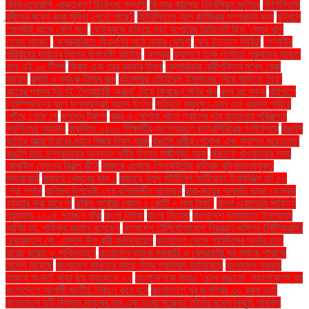
ফিজিওথেরাপি -গুরুত্বপূর্ণ চিকিৎসা পদ্ধতি
ফিফার বর্ষসেরা ভিনিসিয়ুস জুনিয়র
ফিলিস্তিনি
বন্দীদের মধ্যে কারা মুক্তি পেতে পারে?
ফিলিস্তিনে আল জাজিরার সম্প্রচার বন্ধ
ফুটবলে
গোলটাই থাকে বেশি মনে
ফেইসবুকে ছড়িয়ে পড়া যশোরের ভিডিওটি ছিল ‘যেমন খুশি
তেমন সাজো’
ফেব্রুয়ারিতে বিএনপির মাঠে নামার ঘোষণা
ফের উত্তাল সিরিয়া
ফেলানীর
পরিবারের দায়িত্ব নিলেন উপদেষ্টা আসিফ
ফেসবুক
ফ্যাশনে তাক লাগাতে পুরুষদের মানতে
হবে এই ১০ টিপস
ফ্রিদা এবং তার ব্যথার চিত্র
ফ্লোরিডায় নারীশক্তির মধ্যে সেরা
জায়েদ
ফ্ল্যাট ও ব্যাংক হিসাব জব্দ
বইমেলায় তৌহিদুল ইসলামের ‘বিয়ে বাড়িতে ইয়ে’
বছরের প্রথম দিনেই ‘স্বৈরাচারী অঞ্জনা’ নিয়ে ফিরছেন মনির খান
বন্ধ বহু সড়ক
বরিশালে
চ্যাম্পিয়নদের বরণ জনসমুদ্রের আনন্দ উৎসব
বর্তমানে বায়ুদূষণ এমন এক ভয়াবহ পর্যায়ে
পৌঁছে গেছে যে
বললেন ট্রাম্প
বস্ত্র ও পোশাক খাতে গ্যাসের দাম বাড়ানোর পরিকল্পনা
স্থগিতের আহ্বান
বাকৃবিতে ১২০০ শিক্ষার্থীর অংশগ্রহণে ছাত্রশিবিরের গণইফতার
বাঙালি
জাতির আত্মগৌরবের মহান বিজয় দিবস আজ
বাঙালি নারীর পোশাক এবং ফ্যাশন সচেতনতা
বাঙালি হিন্দু সম্প্রদায়ের অন্যতম ধর্মীয় উৎসব লক্ষ্মীপূজা আজ
বাচ্চাকে খাওয়ানোর সময়
মোবাইল ফোনের বিকল্প কী?
বাজারে এসেছে গিগাবাইটের কৃত্রিম বুদ্ধিমত্তাযুক্ত
মাদারবোর্ড
বাজারে খেজুরের দাম ১
বাজারে নতুন স্টাইলিশ স্মার্টফোন ইনফিনিক্স হট ৫০
প্রো প্লাস
বাণিজ্য উপদেষ্টা শেখ বশিরউদ্দীন বলেছেন
বাবা-মায়ের অনুমতি ছাড়া ফেসবুক
ব্যবহার করা যাবে না
বার্ষিক সর্বোচ্চ বেতন ১ কোটি ৭ লাখ টাকা"
বাংলা একাডেমি সাহিত্য
পুরস্কার ২০২৪ পাচ্ছেন যাঁরা
বাংলা নিউজ
বাংলা সিনেমা
বাংলাদেশ জামায়াতে ইসলামের
আমির ডা. শফিকুর রহমান বলেছেন
বাংলাদেশ টেলিযোগাযোগ নিয়ন্ত্রণ কমিশন (বিটিআরসি)
চেয়ারম্যান মো. এমদাদ উল বারী জানিয়েছেন
বাংলাদেশ থেকে গার্মেন্টসের অর্ডার চলে
যাচ্ছে ভারত ও পাকিস্তানে
বাংলাদেশ ব্যাংক সরকারি ও বেসরকারি সব ব্যাংক শাখাকে
নির্দেশ দিয়েছে
বাংলাদেশ ভারতের কাছে তীব্র প্রতিবাদ জানিয়েছে
বাংলাদেশ সরকার
তারল্য সংকটে থাকা ছয় ব্যাংককে ২২
বাংলাদেশকে কারও ‘চোখ রাঙানো’ গ্রহণযোগ্য নয়
বাংলাদেশে আগামী জাতীয় নির্বাচন কবে হবে
বাংলাদেশে খুব জনপ্রিয় ৩০ রকম ভর্তা
বাংলাদেশে দুটি বিখ্যাত মানুষের নাম এক হওয়া সত্ত্বেও তাঁদের মধ্যে কিছুটা পার্থক্য