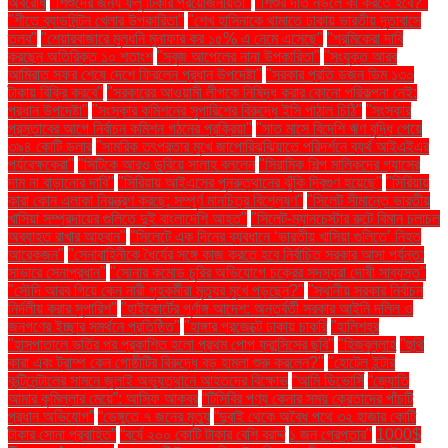
অবরোধ
"শিশুদের জন্য ফ্লু টিকার প্রয়োজনীয়তা"
"শিশুর দাঁত নড়লে কী করতে হবে?"
"শীতে ব্যাডমিন্টন খেলার উপকারিতা"
"শেখ হাসিনাকে থামাতে ঢাকায় ভারতীয় দূতাবাসে
তলব"
"শেয়ারবাজারে মূলধনি মুনাফার কর ১৫% এ নেমে এসেছে"
"শ্রমিকেরা দাবি
করছেন অতিরিক্ত ১০ শতাংশ
"সবুজ আপেলের নানা উপকারিতা"
"সংযুক্ত আরব
আমিরাত সফর শেষে দেশে ফিরলেন প্রধান উপদেষ্টা"
"সরকার প্রতি ডজন ডিম ১৩০
টাকায় বিক্রি করবে"
"সরকারের আওয়ামী লীগকে নিষিদ্ধ করার কোনো পরিকল্পনা নেই:
প্রধান উপদেষ্টা"
"সংস্কার কমিশনের সুপারিশের বিরুদ্ধে ইসি পাঠাল চিঠি"
"সংস্কার
প্রস্তাবের আগে নির্বাচন কমিশন গঠনের প্রক্রিয়া"
"সাত মাসে বিদেশি ঋণ বৃদ্ধি পেয়ে
৩৯৪ কোটি ডলার
"সামরিক তৎপরতার মুখে জাপোরিঝঝিয়াতে পরিদর্শনে ব্যর্থ আইএইএর
পর্যবেক্ষকেরা"
"সিটিকে আরও ডুবিয়ে সালাহ বললেন
"সিরামিক শিল্প মালিকদের গ্যাসের
দাম না বাড়ানোর দাবি"
"সিরিয়ায় আইএসের পুনরুত্থানের ঝুঁকি দ্বিগুণ হয়েছে"
"সিরিয়ায়
কারা কোন এলাকা নিয়ন্ত্রণ করছে: সম্পূর্ণ মানচিত্র বিশ্লেষণ"
"সিলেট সীমান্তে ভারতীয়
খাসিয়া সম্প্রদায়ের গুলিতে দুই বাংলাদেশি আহত"
"সিলেট-ম্যানচেস্টার রুটে বিমান চলাচল
অব্যাহত রাখার আহ্বান"
"সিলেটে এক দিনের ব্যবধানে ‘ভারতীয় খাসিয়া গু‌লিতে’ নিহত
আরেকজন"
"সেনাবাহিনীকে ধৈর্যের সঙ্গে কাজ করতে হবে নির্বাচিত সরকার আসা পর্যন্ত:
সাভারে সেনাপ্রধান"
"সোনার কমোড চুরির অভিযোগে চক্রের সদস্যরা দোষী সাব্যস্ত"
"সৌদি আরব গিয়ে কেন নারী গৃহকর্মীরা মৃত্যুর মুখে পড়ছেন?"
"স্থানীয় সরকার নির্বাচন
নির্দলীয় করার সুপারিশ"
"হাইকোর্টের পূর্ণাঙ্গ আদেশ: অন্তর্বর্তী সরকার আইনি দলিল ও
জনগণের ইচ্ছার সমর্থনে প্রতিষ্ঠিত"
"হাঙ্গার প্রজেক্টে ঢাকায় চাকরি
"হালিশহর
"হাসপাতালে ভর্তির পর প্রকাশিত হলো প্রথম পোপ ফ্রান্সিসের ছবি"
"হিজবুল্লাহ
"হুথি
কারা এবং ট্রাম্প কেন গোষ্ঠীটির বিরুদ্ধে বড় হামলা শুরু করলেন?"
"হোটেল ইন্টার
কন্টিনেন্টালের সামনে জুলাই অভ্যুত্থানে আহতদের বিক্ষোভ
“আমি ডিভোর্সি
“জ্যোতি
আমার কুমিল্লার মেয়ে”: আসিফ আকবর
“টিসিবির পণ্য কেনার সময় ক্রেতাদের পাঁচটি
প্রধান অভিযোগ”
“ডেঙ্গুতে ৭ জনের মৃত্যু
“দুবাই থেকে অবৈধ পথে ৩২ হাজার কোটি
টাকার সোনা প্রবাহিত”
“বর্ষে ২০০ কোটি টাকার বেশি বরাদ্দ
১ জন গ্রেপ্তার"
1000$