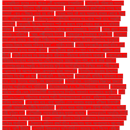
"অপরাজিতা ফুলের চায়ে পাবেন ৬টি অসাধারণ উপকারিতা"
"অভিবাসী পরিবারের সন্তান
কমলার সামনে ইতিহাস সৃষ্টি করার সম্ভাবনা"
"অমুক ব্যবসায়ীর রাজনৈতিক দলের সঙ্গে
সম্পর্ক: কেন এ বিষয়ে লেখা হয় না?"
"অযথা সময় নষ্ট করে সরকারে থাকার কোনো ইচ্ছা
নেই: আসিফ নজরুল"
"আইনশৃঙ্খলা পরিস্থিতি সন্ধ্যার পর থেকে স্পষ্ট হবে: স্বরাষ্ট্র
উপদেষ্টা"
"আওয়ামী লীগের অবস্থান স্পষ্ট না করলে যমুনা ঘেরাও করবে গণ অধিকার
পরিষদ"
"আগামীকাল নির্বাচন কমিশনে বৈঠকে যাবে জামায়াতে ইসলামী"
"আজ রাতে ঢাকায়
আসছেন সাকিব?"
"আজ লক্ষ্মীপূজার উৎসব"
"আজহারুল ইসলামকে মুক্তি দিন
"আমাদের
কথা কেউ ভাবছে না: মার্কিন নির্বাচনের প্রেক্ষাপটে পশ্চিম তীরের বাসিন্দাদের অনুভূতি"
"আমার হিজাব আমার শক্তির উৎস" : মার্কিন ছাত্রী
"আমি যুক্তরাষ্ট্রের রাজনৈতিক বন্দী:
ফিলিস্তিনি ছাত্র মাহমুদ খলিল"
"আর্জেন্টিনার কাছে ৬ গোল খেয়ে সেই ব্রাজিল এখন
শীর্ষে"
"আলী-চমকের পর হৃদয়-ঝড়ে বরিশাল পৌঁছালো ফাইনালে আবারো"
"আলেপ্পোর পর
সিরিয়ার অন্যান্য শহর দখলে এগিয়ে চলেছে হায়াত আল-শাম: কে বা কারা তারা?"
"আসলাঙ্কারের সেঞ্চুরি ও তিকশানার ঘূর্ণিতে অস্ট্রেলিয়াকে বিস্মিত করল শ্রীলঙ্কা"
"আসলেই কি আপেল খেলে রোগমুক্ত থাকা সম্ভব?"
"ইতালিতে যাওয়ার উদ্দেশ্যে
লিবিয়ায় নিখোঁজ ২৪ জন
"ইসরায়েলি ৩ জিম্মি মুক্ত
"ইসরায়েলি বাহিনীর অভিযানে বন্ধ
হয়ে গেছে উত্তর গাজার শেষ হাসপাতালটি"
"ইসরায়েলে নেতানিয়াহুর বিরুদ্ধে হাজারো
মানুষের প্রতিবাদ: দ্য গার্ডিয়ান"
"উড়োজাহাজে ৪০ ঘণ্টার নির্যাতন: হাতকড়া
"উৎসবমুখর
পরিবেশে নটর ডেম ইউনিভার্সিটি বাংলাদেশের দ্বিতীয় সমাবর্তন সফলভাবে অনুষ্ঠিত"
"এই
দেশ ১৯৭১-এর শহীদদের রক্তের প্রতি বিশ্বাসঘাতকতা করেছে: কুমিল্লায় জোনায়েদ
সাকির মন্তব্য"
"এক মাস ধরে খোলা সয়াবিন তেল ব্যবহার করছেন বাণিজ্য উপদেষ্টা"
"একটি আমলকীর অসীম উপকারিতা!"
"একুশে পদক পাচ্ছেন ১৪ বিশিষ্ট ব্যক্তি ও জাতীয়
নারী ফুটবল দল"
"এশিয়াটিক ল্যাবরেটরিজের মুনাফা কমেছে"
"এসঅ্যান্ডপি আদানির তিনটি
কোম্পানির ঋণমান কমালো"
"এহুদ ওলমার্ট কীভাবে তৈরি করেছিলেন ইসরায়েল-ফিলিস্তিন
রাষ্ট্রের মানচিত্র"
"ঐকমত্য কমিশন রাজনৈতিক দলগুলোর সাথে আলাদাভাবে আলোচনা
করবে: আলী রীয়াজ"
"ওসমানী বিমানবন্দরে অগ্নিনির্বাপণ মহড়ায় অংশ নিলেন বেবিচক