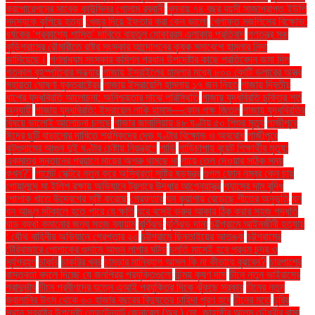
করপোরেশনের সাবেক কাউন্সিলর গোলাম রব্বানী
খুলনায় ৭৪ বছর বয়সী সাজাপ্রাপ্ত ইউপি
সদস্যকে কুপিয়ে হত্যা
খেজুর দিয়ে ইফতার করা কেন ভালো
খেলাফত মজলিসের বিক্ষোভ:
ধর্ষকের ‘প্রকাশ্যে শাস্তি’ দাবিতে বায়তুল মোকাররম এলাকায় প্রতিবাদ
গণতন্ত্র মঞ্চ
কুড়িগ্রামের রৌমারীতে রাষ্ট্র সংস্কার আন্দোলনের কৃষক সমাবেশে হামলার নিন্দা
জানিয়েছে।
গণমাধ্যম সংস্কার কমিশন প্রধান উপদেষ্টার কাছে প্রতিবেদন জমা দিল
গতকাল বৃহস্পতিবার সন্ধ্যায়
গাজায় ইসরাইলের হামলার মধ্যে ৮০০ কোটি ডলারের অস্ত্র
সহায়তা ঘোষণা যুক্তরাষ্ট্রের
গাজায় ইসরায়েলি হামলায় ১৭ জন নিহত
গাজায় দ্বিতীয়
ধাপের যুদ্ধবিরতি আলোচনা: অনিশ্চয়তার মাঝে পরিস্থিতি
গাজায় যুদ্ধবিরতি চুক্তির শর্ত
অনুযায়ী
গাজায় যুদ্ধবিরতি: ইসরায়েল নাকি হামাস—কোন পক্ষ জিতল
গাজায় যুদ্ধবিরতির
বিষয়ে ভালোই আলোচনা চলছে
গাজার জাবালিয়ায় ৪৮ ঘণ্টায় ৫০ শিশুর মৃত্যু
গাজীপুরে
ঈদের ছুটি বাড়ানোর দাবিতে শ্রমিকদের দেড় ঘণ্টার বিক্ষোভ ও অবরোধ
গাজীপুরে
ঝুটগুদামের আগুন দুই ঘণ্টার চেষ্টায় নিয়ন্ত্রণে
গাড়ি
গাড়িচাপায় বুয়েট শিক্ষার্থীর মৃত্যু:
একমাত্র সন্তানের প্রয়াণে মায়ের অশ্রু থামছে না
গায়ে তেল দেওয়ার সঠিক সময়
কখন?"
গার্মেন্ট সেক্টরে নতুন করে অস্থিরতা সৃষ্টির ষড়যন্ত্র
গুগল ফোন নম্বর কেন চায়
গোয়ালন্দে মা ইলিশ রক্ষায় অভিযানে ট্রলারে উদ্ধার আগ্নেয়াস্ত্র
গ্যাসের দাম বৃদ্ধি
পোশাক খাতে উদ্বেগের সৃষ্টি করেছে
গ্রেফতার
ঘন কুয়াশায় বেড়েছে শীতের অনুভূতি
ঘন
ঘন আঙুল মটকালে হতে পারে যে ক্ষতি
ঘরে বসেই ভ্রুর আকার ঠিক করার সহজ পদ্ধতি
ঘাড় ব্যথা কমানোর জন্য সহজ ব্যায়াম
ঘূর্ণিঝড়
ঘূর্ণিঝড় দানা
চট্টগ্রামে আইনজীবী হত্যায়
: যৌথ বাহিনীর অভিযানে গ্রেপ্তার ২০
চট্টগ্রামে ছিনতাইয়ের আতঙ্ক
চট্টগ্রামের
টেরিবাজারে পোশাকের গুদামে আগুন লাগার ঘটনা
চলতি মাসেই হবে প্রথম চন্দ্র ও
সূর্যগ্রহণ
চাকরি
চাকরির খবর
চামড়ার মানিব্যাগ আসল কি না কীভাবে বুঝবেন?
চারপাশের
বাস্তবতা বদলে দিচ্ছে যে জনপ্রিয় প্রযুক্তিগুলো
চিন্ময় কৃষ্ণ দাস
চীনে নতুন ভাইরাসের
প্রাদুর্ভাব
চীনে প্রবীণদের যত্নে এআই প্রযুক্তির দিকে ঝুঁকছে সরকার
চীনের নতুন
জ্বালানির উৎস থেকে ৬০ হাজার বছরের বিদ্যুতের চাহিদা পূরণ হবে
চীনের মতে
চুরির
স্থান স্বরাষ্ট্র উপদেষ্টা লেফটেন্যান্ট জেনারেল (অব.) মো. জাহাঙ্গীর আলম চৌধুরীর বাসা