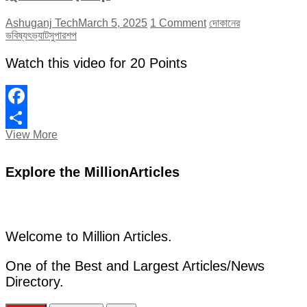
Ashuganj Tech
March 5, 2025
1 Comment
দোকানের
ভবিষ্যৎ
ভ্যাট
সুপারশপ
Watch this video for 20 Points
Facebook
মুদি
View More
Share
দোকানের
ভবিষ্যৎ
Explore the MillionArticles
কি?
|
তুলে
নেয়া
হয়েছে
সুপারশপের
Welcome to Million Articles.
ভ্যাট
|
One of the Best and Largest Articles/News
Directory.