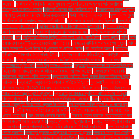
করেন।
মার্কিন সামরিক বিমান আজ বুধবার দুপুরে পাঞ্জাবের অমৃতসর আন্তর্জাতিক
বিমানবন্দরে অবতরণ করেছে
মিনিকেট চালের দাম কেজিতে বৃদ্ধি
মিয়ানমারের জান্তা তৃতীয়
দফায় সু চির বাড়ি নিলামে বিক্রি করতে ব্যর্থ
মির্জা ফখরুলের অভিযোগ"
মুখপাত্র ও মুখ্য
সংগঠক ছাড়া অন্যান্য সকল অর্গানোগ্রাম
মুঠোফোন ও স্বর্ণালংকার ছিনতাই
মুম্বাইয়ে
বাসের ধাক্কায় নিহত ৬
মুরগির হাড় চিবানো কি আসলেই উপকারী?'
মুহাম্মদ ইউনূসের
আপিলের শুনানি শেষ
মৃত্যুর প্রাক্কালে মস্তিষ্কে কী ঘটে
মৃদু শৈত্যপ্রবাহে কাঁপছে
পঞ্চগড়
মেটা
মেট্রোরেল টিকিট বিক্রি থেকে আয় ২৪৪ কোটি টাকা
মেয়র প্রার্থী
মেসি
মেসি
রোনালদোর হ্যাটট্রিকের রেকর্ডে যোগ দিলেন"
মেসিদের নাটকীয় পরাজয় শেষ মুহূর্তে
মেসির
সঙ্গে সম্পর্কের গুঞ্জন নিয়ে মুখ খুললেন সাংবাদিক সোফি
মো. সারজিদ আলম
মোবাইলে
ইন্টারনেট স্পিড বাড়ানোর সহজ উপায়
মোহাম্মদ সালাহ চলতি মৌসুমে অবিশ্বাস্য ছন্দে
রয়েছেন
যাকে যুক্তরাষ্ট্রের অভিবাসন কর্মকর্তারা গ্রেপ্তার করেছেন
যাঁদের স্তন
ক্যানসারের ঝুঁকি বেশি
যিনি টিপু নামেও পরিচিত
যুক্তরাষ্ট্র ইয়েমেনের ইরান-সমর্থিত হুতি
বিদ্রোহীদের বিরুদ্ধে বড় আকারে সামরিক হামলা শুরু করেছে
যুক্তরাষ্ট্রে ডিমের দাম
সর্বকালের সবচেয়ে বেশি বেড়েছে
যুক্তরাষ্ট্রে পরকীয়া নিয়ে নায়ক নিরবের বিরুদ্ধে স্ত্রীর
অভিযোগ
যুক্তরাষ্ট্রে স্কুলে এলোপাতাড়ি গুলিতে নিহত ৩
যুক্তরাষ্ট্রের আন্তর্জাতিক
উন্নয়ন সংস্থা (USAID) এর প্রধান কার্যালয় ওয়াশিংটনে আজ
যুক্তরাষ্ট্রের দেওয়া
'থাড' ক্ষেপণাস্ত্রবিধ্বংসী ব্যবস্থা:
যুক্তরাষ্ট্রের বাজারে প্রতিযোগীদের চেয়ে পিছিয়ে
পড়ছে বাংলাদেশ
যুক্তরাষ্ট্রের শুল্কের প্রতিক্রিয়া হিসেবে"
যুদ্ধ
যুদ্ধকালীন সতর্কতার
মতো প্রস্তুতি নিতে হবে: প্রধান উপদেষ্টা"
যুব উন্নয়ন অধিদপ্তরে ১২০ পদের বড়
নিয়োগ
যুবলীগ ও ছাত্রলীগের ৪ নেতা আটক
যুবলীগের সাবেক সভাপতি
যে কারণে হঠাৎ
ওজন বেড়ে যায়
যেন মেঘের ভেলায় ভাসছি...
যেভাবে রেকর্ড করবেন হোয়াটসঅ্যাপ কল
যেসব কারণে রোজা ভেঙে যায়
রক্তচাপ নিয়ে কিছু আলোচনা
রক্তে হিমোগ্লোবিন বাড়াবে
যেসব খাবার
রংপুর গ্রেপ্তার নীলফামারীর সাবেক এমপি আফতাব উদ্দিন
রংপুরের আকাশে
মেঠো আবাবিল
রমজানুল মুবারক - কল্যাণের অফুরন্ত ভান্ডার
রমজানে আল্লাহর নৈকট্য
লাভের ১০ আমল
রমজানে তাকওয়া অর্জনের উপায়
রহস্য বাড়ছে সেই '২৫ হাজার বছরের