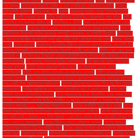
দিতে পারে - নতুন গবেষণা
তামিল নাড়ু
তার জন্য আমি দুঃখিত'
তারকা
তারুণ্যের শক্তিতে
‘সব সম্ভব’
তাহসানের কারণেই রোজা ও তার প্রেমিকের ব্রেকআপ হয়েছিল
তিব্বতে
শক্তিশালী ভূমিকম্প
তীব্র হচ্ছে শীত
তুরস্ক
তুরস্কের সরকার থেকে ইস্তানবুলে ফ্রি
ইফতার
তুলসী গ্যাবার্ড বলেন
তৃতীয় প্রান্তিকে ইউসিবির শেয়ারপ্রতি আয় বৃদ্ধি"
তৃতীয়
বিয়ে নিয়ে মুখ খুললেন শাকিব খান
তেঁতুলিয়ায় ৮ ডিগ্রি
ত্বক ও চুল ভালো রাখতে খেতে
হবে যেসব খাবার
ত্রিশের আগে ভেঙে গেল এ আর রহমান ও সায়রা বানুর সংসার
ৎস্য ও
প্রাণিসম্পদ উপদেষ্টা ফরিদা আখতার সম্প্রতি ফেসবুকে যে পোস্টটি দিয়েছেন
থাইল্যান্ডে
৬ মাস ধরে নিখোঁজ বাংলাদেশি যুবক থাই নারীর সঙ্গে হোটেলে পাওয়া গেল!
থাকছে ‘জুলাই
চত্বর’
দশরথ রঙ্গশালা
দিনাজপুরে বিএনপির মিছিলে ককটেল হামলার ঘটনায় আওয়ামী লীগ
দিল্লির মুখ্যমন্ত্রী হিসেবে শপথ নিলেন বিজেপি নেত্রী রেখা গুপ্ত
দীর্ঘদিন অল্প অল্প জ্বর -
অবহেলা নয়
দুই দিন ধরে ইসরায়েল যেভাবে ফিলিস্তিনের গাজার নিরীহ মানুষের ওপর বর্বর
হামলা চালাচ্ছে
দুই দেশের নেতাদের কঠোর প্রতিক্রিয়া"
দুই বছর পর আবার শুরু হলো
জাহাজ রপ্তানি
দুটোই সমান গুরুত্বপূর্ণ মনে করে"
দুধ বিক্রেতা থেকে সেনার
লেফটেন্যান্ট!
দুর্নীতি দমন কমিশন (দুদক) এর আবেদন অনুযায়ী
দুর্নীতি দমন কমিশন
(দুদক) গতকাল
দুর্বল ব্যাংকের গ্রাহকদের উদ্দেশে বাংলাদেশ ব্যাংকের গভর্নরের আশ্বাস
দেড় কোটি টাকা আত্মসাতের অভিযোগ"
দেশকে ধ্বংসের পথে নিয়ে গিয়ে আ.লীগ নেতারা
পালিয়েছেন"
দেশীয় সয়াবিনের ৮০ শতাংশ উৎপাদিত হয় যে জেলা থেকে
দেশে দেশে
রমজান পালনে সাংস্কৃতিক ভিন্নতা
দেশে প্রথমবারের মতো উদযাপিত হচ্ছে কৃষক দিবস
দেশের ১১টি শিক্ষা বোর্ডের অধীনে অনুষ্ঠিত এ বছরের এইচএসসি ও সমমান পরীক্ষার
ফলাফল মঙ্গলবার (১৫ অক্টোবর) প্রকাশিত হবে
দেশের অর্থনীতি উল্টো পথে যাচ্ছে
দেশের
প্রথম প্রযুক্তিনির্ভর অ্যানিম্যাল ওয়েলফেয়ার প্ল্যাটফর্ম 'পেটগো'
দেশের বাজারে সোনার
দাম প্রতি ভরি ২ হাজার ৬১৩ টাকা বাড়ছে। এর ফলে ভালো মানের এক ভরি সোনার দাম
হবে ১ লাখ ৫৩ হাজার টাকা
দেশের বিভিন্ন স্থানে ভূমিকম্প অনুভূত
দেশের সবচেয়ে
দারিদ্র্যপ্রবণ বিভাগ হিসেবে পরিচিত ছিল
দৈনিক রেকর্ড সংখ্যক বাংলাদেশিকে ভিসা দিচ্ছে
সৌদি আরব
দোকানের ভবিষ্যৎ
দৌলতদিয়ায় ৭৩ হাজার টাকায় বিক্রি হলো
দ্বিতীয় পুত্রের