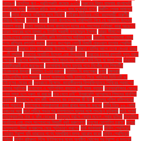
আতঙ্ক
বৈদেশিক ঋণ - প্রতিশ্রুতি কমেছে ৬৭%
বৈরুতের বিমান হামলায় বাংলাদেশি
নাগরিকের মৃত্যু
ব্রাজিল রাউন্ড অফ ৩২-এ কার মুখোমুখি হবে?
ব্রিটিশ লেখক সামান্থা
হার্ভে
ব্র্যাক ব্যাংকে অফিসার পদে নিয়োগ
ভাইরাল ভিডিওর সেই ‘রহস্যময়ী’ তরুণীর
পরিচয় মিলেছে
ভাইরাস
ভারত
ভারত বাংলাদেশের পরিস্থিতি নিয়ে যে অযাচিত উদ্বেগ
প্রকাশ করছে
ভারত ম্যাচের জন্য বাংলাদেশ দলের ২৪ সদস্যের তালিকা: কারা আছেন?
ভারত সফরের দলে হামজা ও ইতালি প্রবাসী ফাহমেদুল ইসলাম
ভারত সীমান্তে
বিএসএফের ধরপাকড়
ভারতীয় রুপি ইতিহাসের সর্বনিম্ন দরে
ভারতীয় সংস্থাগুলো যেসব
পণ্য রাশিয়ায় রপ্তানি করছে
ভারতে কংগ্রেস নেত্রী হিমানী নারওয়াল হত্যায় প্রেমিক
গ্রেফতার
ভারতে চালু হতে যাচ্ছে উড়ন্ত ট্যাক্সি
ভারতে হোলির আগে ঢেকে দেওয়া হচ্ছে
১০টি মসজিদ
ভারতের অযাচিত উদ্বেগ এবং দ্বিচারিতা
ভারতের চালের রপ্তানি মূল্য হ্রাস
পেয়েছে
ভারতের জাতীয় পতাকা পায়ে মাড়ানোর ভাইরাল ছবি নিয়ে যা জানা গেল
ভারতের
পররাষ্ট্রমন্ত্রী এস জয়শঙ্কর
ভালোবাসা দিবসে যমুনায় পড়ে নিখোঁজ চার শিক্ষার্থীর
তিনজনকে উদ্ধার
ভিটামিন ই-এর গুরুত্ব
ভিটামিন বি কমপ্লেক্স
ভ্যাট
মঙ্গলবার
এইচএসসির ফল প্রকাশ
মদ্যপ অবস্থায় গাড়ি চালাতে গিয়ে আটকের ভিডিওটি ড.
ইউনূসের মেয়ের নয়
মধ্যরাতে বিক্ষোভ: জাহাঙ্গীরনগর বিশ্ববিদ্যালয়ে শিবিরের প্রকাশ্যে
আসার প্রতিবাদ
মনোযোগ ও স্মৃতিশক্তি বাড়াতে ৯টি সহজ ব্যায়াম
ময়েশ্চারাইজার মেখেও
ত্বক শুষ্ক হলে দ্রুত যা করবেন
মরে যেতে চাই’: ইসরায়েলি আগ্রাসনে শিশুদের মানসিক
দুরবস্থা
মহাকাশে ৯ মাস বন্দী: সবচেয়ে বড় চ্যালেঞ্জ কী ছিল
মহানগর পুলিশ কমিশনারের
ক্ষমা প্রার্থনা"
মাইগ্রেনে আক্রান্তরা রোজা রাখার সময় যা করবেন
মাটির নিচে ৮৬ কেজি
ওজনের আলু
মাঠে লুটিয়ে পড়ার পর হাসপাতালে মৃত্যুর সঙ্গে লড়ছেন ফুটবলার
মাঠে সংঘর্ষ
ব্যানক্রফটের নাক ও কাঁধ ভেঙেছে
মাতৃমৃত্যু হ্রাসে কেয়ার মডেল সেবার ভূমিকা
মাধ্যমিক.
মানচিত্র এবং তথ্য সংশোধনের বিষয়টি খুবই গুরুত্বপূর্ণ
মানুষের ভোগান্তি চরমে"
মায়ের
অসুস্থতা: মির্জা ফখরুলের মেয়ে স্মৃতিচারণ করলেন
মার্ক জাকারবার্গ
মার্কিন প্রেসিডেন্ট
ডোনাল্ড ট্রাম্প যদি ভারতের পণ্যে সমপরিমাণ শুল্ক আরোপ করেন
মার্কিন প্রেসিডেন্ট
নির্বাচন
মার্কিন রাষ্ট্রদূত স্টিভ উইটকফের মধ্যে অনুষ্ঠিত বৈঠকের পর ট্রাম্প এ মন্তব্য