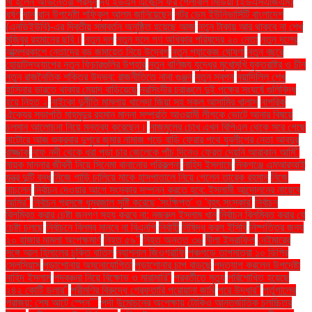
মা হলেন অভিনেত্রী প্রসূন
দ্য ইউএস এজেন্সি ফর গ্লোবাল মিডিয়া (ইউএসএজিএম)
ধর্ষণ
ধান
ধান উপদেষ্টা শফিকুল আলম জানিয়েছেন
নটর ডেম ইউনিভার্সিটি বাংলাদেশ
(এনডিইউবি)-এর দ্বিতীয় সমাবর্তন অনুষ্ঠিত হয়েছে আজ
নতুন টাকায় আর থাকবে না শেখ
মুজিবুর রহমানের ছবি।
নতুন দল
নতুন দলে গণ অধিকার পরিষদের ২০ নেতা
নতুন দলের
আত্মপ্রকাশে নেতাদের বড় জমায়েত নিয়ে উদ্বেগ
নতুন প্যাকেজ ঘোষণা
নতুন বছরে
হোয়াটসঅ্যাপের নতুন ফিচারগুলির উপহার
নতুন বাণিজ্য যুদ্ধের মুখোমুখি যুক্তরাষ্ট্র ও চীন
নতুন রাজনৈতিক শক্তির উদ্ভব: রাজনীতিতে নানা গুঞ্জন
নতুন স্বপ্ন
নয়াদিল্লি শেখ
হাসিনার ভারতে থাকার মেয়াদ বাড়িয়েছে
নরসিংদীর চরাঞ্চলে দুই পক্ষের সংঘর্ষে গুলিবিদ্ধ
হয়ে নিহত ২
নাইকো দুর্নীতি মামলায় খালেদা জিয়া সহ সকল আসামির খালাস
নাগরিক
ঐক্যের সভাপতি মাহমুদুর রহমান মান্না সম্প্রতি আওয়ামী লীগকে ভোটে আনার বিষয়ে
চলমান আলোচনা নিয়ে মন্তব্য করেছেন।
নাজমুলের চোখ এখন বিপিএল থেকে সরে গেছে
নাটোরে আজ শুক্রবার দুপুরে জুমার নামাজ পড়ে বাড়ি ফেরার পথে যুবলীগের নেতা আবদুর
রাজ্জাক
নাফ নদী থেকে ধরা পড়া চার জেলেকে পাঁচ দিনেও ফেরত দেয়নি আরাকান আর্মি"
নায়ক মান্নার জীবনী নিয়ে সিনেমা বানানোর পরিকল্পনা
নাহিদ ইসলামে
নিকগঞ্জে এমআরআই
যন্ত্র দুটি বন্ধ
নিজে গাড়ি চালিয়ে মাকে হাসপাতালে নিয়ে গেলেন তারেক রহমান
নিজে
নাচলেন
নির্বাচন দেওয়ার আগে সংস্কার সম্পন্ন করতে হবে: ইসলামী আন্দোলনের নায়েবে
আমির"
নির্বাচন প্রসঙ্গে ধূম্রজাল সৃষ্টি করেছে 'সংক্ষিপ্ত' ও 'বৃহৎ সংস্কার'
নির্বাচন
বিলম্বিত করার চেষ্টা জনগণ সহ্য করবে না: নজরুল ইসলাম খান
নির্বাচন বিলম্বিত করার যে
চেষ্টা চলছে
নির্বাচনে বিলম্ব মানবে না বিএনপি
নির্বাহী
নিষিদ্ধ করল ইসিবি
নিষ্পত্তির জন্য
২০ হাজার মামলা অপেক্ষমাণ
নিহত ৫৯"
নিহত অন্তত ৩৬
নীলা ইসরাফিল
নেইমারের
সঙ্গে আল হিলালের চুক্তি বাতিল
ন্যাশনাল জিওগ্রাফি
পঞ্চগড়ে তাপমাত্রা ১০ ডিগ্রি
সেলসিয়াস
পড়াশোনায় অমনোযোগিতা
পড়াশোনার চাপ বাড়ছে
পদত্যাগ করলেন উপদেষ্টা
নাহিদ ইসলাম
পদবঞ্চনা নিয়ে বিক্ষোভ ও মারামারি"
পরবর্তীতে মৃত্যু
পরিশোধিত হয়েছে
২৪২ কোটি ডলার"
পরীমণির বিরুদ্ধে গ্রেফতারি পরোয়ানা জারি
পরে উদ্ধার"
পর্তুগালের
পরাজয়; শেষ আটে স্পেন""
পর্দা উন্মোচনের অপেক্ষায় টোকিও আন্তর্জাতিক চলচ্চিত্র