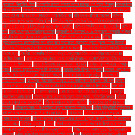
পুরোনো' পিরামিড নিয়ে
রাঙামাটির চায়না কমলা: সফল চাষের এক নতুন দিগন্ত
রাজধানীতে
তীব্র যানজট
রাজধানীতে মিনিকেট চালের দাম আরও বেড়েছে
রাত পোহালেই শুরু বইমেলা
রাতে ঘুম না এলে কোন কাজগুলো করা উচিত নয়
রানি তখন এগিয়ে আসেন"
রাশিয়া-
ইউক্রেন যুদ্ধে অস্ত্র বিক্রি বৃদ্ধি
রাশিয়ায় বহুতল ভবনে ৯/১১ স্টাইলে ড্রোন হামলা
রাশিয়ায় যে বাঙালি বিপ্লবীকে হত্যা করা হয়েছিল
রাশিয়ার ওখটস্ক সাগরে নিখোঁজ
রাশিয়ার
দাবি
রাষ্ট্র সংস্কার অতিরিক্ত জরুরি
রাষ্ট্রপতি সংবিধানের ১০৬ অনুচ্ছেদ অনুযায়ী সুপ্রিম
কোর্টের মতামত চেয়ে রেফারেন্স পাঠান
রাষ্ট্রপতির পদত্যাগের আহ্বান
রাষ্ট্রীয়
পৃষ্ঠপোষকতায় রাজনৈতিক দল গঠন হলে সরকারের গ্রহণযোগ্যতা হ্রাস পাবে: রিজভী"
রাস্ট বেল্টে শেষ মুহূর্তের প্রচারে ব্যস্ত ট্রাম্প ও কমলা
রাহাতের কনসার্টে শিক্ষার্থীদের জন্য
বিশেষ ছাড়
রিজভী: আওয়ামী লীগের কর্মসূচি 'অনুশোচনাহীন এক নারীর আর্তচিৎকার'
রোগীরা বিপাকে
রোজ ৫ ধরনের খাবার খেলে ফ্যাটি লিভার ও হেপাটাইটিসের ঝুঁকি থাকবে না
রোজাদার শিশুর যত্ন
রোজায় ইসবগুলের ভুসি কেন খাবেন?
রোজায় গলা শুকিয়ে যাওয়ার
কারণ
রোজায় ত্বকের যত্নে কী করবেন?
রোজায় নারী বাঁচুক সুস্থতায়
রোজার খাদ্যপণ্যে
৭৫% পর্যন্ত ছাড় দিচ্ছে আরব দেশগুলো
রোজার প্রকার সমূহ জানুন
রোনালদোই
ইতিহাসের সেরা
রোহিঙ্গারা মিয়ানমারে ফিরতে চায়: জাতিসংঘ মহাসচিব উখিয়ায়
র্তমানে
ঋণের পরিমাণ বাড়লেও
র্যটকদের কঠোর বিধিনিষেধে সেন্ট মার্টিন দ্বীপ ভ্রমণ
লাল কার্ড
লালশাক লাল হয় কেন
লালশাপলারবিল'
লেবাননের দক্ষিণে ইসরায়েলি হামলা
লোকমুখে
প্রচলিত 'খনার বচন'
শনিবার থেকে ৯ মাসের জন্য বন্ধ হচ্ছে সেন্টমার্টিন ভ্রমণ
শনিবার
থেকে রোজা শুরু যুক্তরাষ্ট্রে
শমী কায়সারের জামিন স্থগিত
শর্ষের তেলের উপযুক্ততা
কতটা?
শহিদদের স্মরণে গণতান্ত্রিক ছাত্র সংসদের যাত্রা শুরু
শহীদ বুদ্ধিজীবী স্মৃতিসৌধে
রাষ্ট্রপতি ও প্রধান উপদেষ্টার শ্রদ্ধা নিবেদন
শাকিব খান
শান্তিতে নোবেল পুরস্কার
ঘোষণা হবে শুক্রবার
শাপলা চত্বরে হত্যাকাণ্ডের কারণ ও মৃত্যু সংখ্যা নিয়ে যা জানালেন
প্রেস সচিব
শারীরিক সুস্থতা
শিক্ষক
শিক্ষা মন্ত্রণালয়ের পরিদর্শন ও নিরীক্ষা অধিদপ্তর
শিক্ষাক্ষেত্রে প্রযুক্তির ১০টি গুরুত্বপূর্ণ ব্যবহার
শিখর ধাওয়ান-হুমা কুরেশির অন্তরঙ্গ ছবি
ভাইরাল
শিবির সভাপতির ছাত্রদলকে কঠোর বার্তা
শিল্প
শিশুকে স্তন্যদান নিয়ে ৭টি ভুল