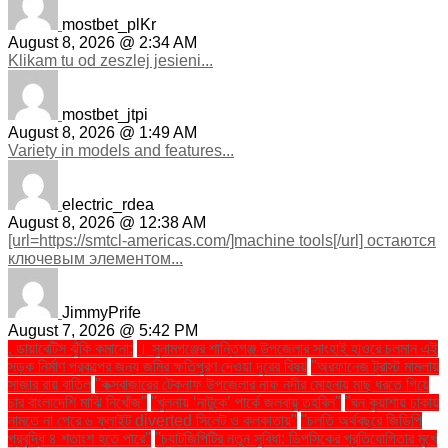
mostbet_plKr
August 8, 2026 @ 2:34 AM
Klikam tu od zeszlej jesieni...
mostbet_jtpi
August 8, 2026 @ 1:49 AM
Variety in models and features...
electric_rdea
August 8, 2026 @ 12:38 AM
[url=https://smtcl-americas.com/]machine tools[/url] остаются
ключевым элементом...
JimmyPrife
August 7, 2026 @ 5:42 PM
. ডায়াবেটিস ঝুঁকি কমানো:
। সুনামগঞ্জের শান্তিগঞ্জ উপজেলার সাংহাই হাওরে চলমান এই
সড়ক নির্মাণ প্রকল্পের জন্য জমির ক্ষতিপূরণ দেওয়া দূরের বিষয়
''অরফানেজ ট্রাস্ট মামলায়
সাজার রায় বাতিল
''কক্সবাজারের টেকনাফ উপজেলার নাফ নদীর মোহনায় মাছ ধরতে গিয়ে
চার বাংলাদেশি মাঝি নিখোঁজ''
''খুলনায় ‘নাটুকে’ পার্কে জলবায়ু তহবিল''
''ঘন কুয়াশায় ঢাকায়
নামতে না পেরে ৬ ফ্লাইট diverted সিলেট ও কলকাতায়''
''চলতি অর্থবছরে জিডিপি
প্রবৃদ্ধি ৪ শতাংশ হতে পারে''
''চ্যাটজিপিটির নতুন সুবিধা: ডিপসিকের প্রতিযোগিতার মুখে