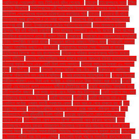
প্রান্তিকে শেয়ারপ্রতি আয় (ইপিএস) বৃদ্ধি পেয়েছে।
ইউরোপ
ইউরোপজুড়ে সাড়া
ইঙ্গিত
ডাউনিং স্ট্রিটের"
ইনস্টাগ্রামের ৬টি প্রাইভেসি ফিচার যেগুলি আপনার জন্য উপকারী
ইন্টার্নশিপ প্রোগ্রামের মাধ্যমে ভবিষ্যতের ক্যারিয়ার গঠন
ইফতার
ইফতারে কী খাবেন
ইফতারের সময় রাসুল (সা.) যে দোয়া পড়তেন
ইয়ামালের বাঁকা পথে মেসি-ম্যারাডোনার
স্বপ্নের বাড়ি
ইরান: ইসরায়েলকে কঠোর প্রতিশোধের হুমকি
ইলন মাস্ককে ছাড়িয়ে
বিশ্বের শীর্ষ ধনী পরিবার ওয়ালটন
ইলন মাস্কের সম্পত্তি ১৯.২% কমেছে
ইলন মাস্কের
স্টারলিংক বাংলাদেশে এলে কী সুফল মিলবে
ইসরায়েল
ইসরায়েল ও হেজবুল্লাহর যুদ্ধবিরতি
চুক্তি সম্পর্কিত যা জানা যাচ্ছে
ইসরায়েল মাইকে আজান নিষিদ্ধ করল
ইসরায়েলি হামলায়
বৈরুতে আবাসিক ভবনে ১১ জন নিহত
ইসরায়েলের সাবেক সেনা: 'গাজায় যা করেছি
উইন্ডিজের বিপক্ষে বড় হার বাংলাদেশের
উড়িরচরে পরিবার কল্যাণকেন্দ্র পরিণত হয়েছে
পুলিশ ফাঁড়িতে
উত্তর মেসিডোনিয়ায় নৈশ ক্লাবে ভয়াবহ আগুনের ঘটনায় হতাহতদের নিয়ে
উত্তরা ব্যাংক দেবে ১৪৫ কোটি টাকা নগদ লভ্যাংশ
উত্তরা ব্যাংকের মুনাফা ৫০ শতাংশ
বৃদ্ধি
উত্তীর্ণ ৮৩
উদ্ধার
উপদেষ্টা হাসান আরিফ আর বেঁচে নেই
উরুগুয়ে ও ব্রাজিলের
বিপক্ষে শক্তিশালী দল ঘোষণা মেসিদের
এ আর রহমানের পারিশ্রমিক কত
এ বছর ফিতরার
সর্বনিম্ন পরিমাণ ১১০ টাকা এবং সর্বোচ্চ ২ হাজার ৮০৫ টাকা নির্ধারণ করা হয়েছে
এআই
এআই এর প্রভাব: গুগল ৩০০০০ কর্মীকে ছাঁটাইয়ের পথে
এআই প্রযুক্তি সম্বলিত নতুন
দুটি ল্যাপটপ বাজারে
এক ম্যাচ হাতে রেখে সিরিজ জয় টাইগারদের
একই অ্যাপে সব সেবা:
পর্যটকদের জন্য নতুন উদ্যোগ
একটি আন্দোলন
একটি বই
একটি বার্গারের দাম ৫ লাখ
একদিনে সর্বোচ্চ ওমরাহ যাত্রী প্রবাহের রেকর্ড
এখন আর না খেয়ে থাকতে হয় না
এবং
তারুণ্যের দ্রোহ
এবার চীন-রাশিয়া থেকেও ছড়ানো হচ্ছে গুজব: শফিকুল আলম
এবার
পাকিস্তানে শহীদ বুদ্ধিজীবী দিবস পালিত
এবারের আইপিএলে কোন দলের নেতৃত্বে
আছেন কে?.
এবি পার্টিতে যোগ দিলেন বিশিষ্ট ব্যবসায়ী আবু রাইয়ান আশয়ারী
এয়ার
অ্যাম্বুলেন্সে ঢাকার হজরত শাহজালাল বিমানবন্দর ত্যাগ করে লন্ডনের পথে রওনা হলেন
খালেদা জিয়া
এশিয়াটিক ল্যাবরেটরিজ লিমিটেড প্রথম প্রান্তিকে মুনাফা করেছে
এসএসসি
ও সমমান পরীক্ষা শুরু হবে ১০ এপ্রিল
এসএসসি ফরম পূরণের সময়সীমা বাড়ানো হয়েছে