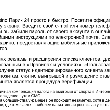
sino Парик 24 просто и быстро. Посетите офици
 экрана. Введите свой e-mail или номер телефо
 вы забыли пароль от своего аккаунта в онлай
йшими инструкциями по электронной почте. Сле
казино, предоставляющие мобильные приложен
тов.
ях рекламы и расширения списка клиентов, дл
ованным в «Правилах и условиях», «Пользова
олучив статус идентифицированного клиента за
депозитам, снятие выигрышей и размещение ста
инета является процедура верификации.
чная компенсация налога на выигрыш от спорта в Интернет
верждение путем СМС.
ля большинства украинцев он проходит незаметно, хотя в д
и, где отмечается наиболее вариативная роспись, а у кого