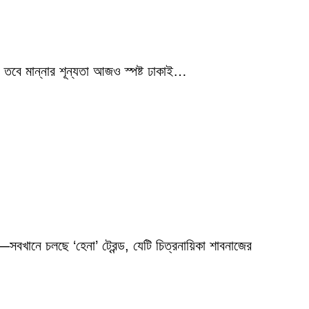
 তবে মান্নার শূন্যতা আজও স্পষ্ট ঢাকাই…
বখানে চলছে ‘হেনা’ ট্রেন্ড, যেটি চিত্রনায়িকা শাবনাজের