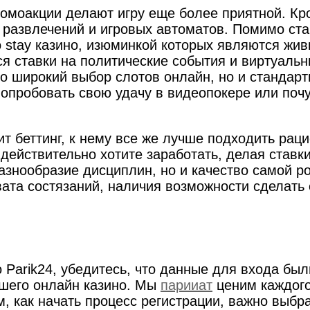
моакции делают игру еще более приятной. Кро
 развлечений и игровых автоматов. Помимо ста
о stay казино, изюминкой которых являются жи
ся ставки на политические события и виртуальн
ко широкий выбор слотов онлайн, но и стандартн
ь опробовать свою удачу в видеопокере или по
ит беттинг, к нему все же лучше подходить рац
 действительно хотите заработать, делая ставк
знообразие дисциплин, но и качество самой ро
вата состязаний, наличия возможности сделать
no Parik24, убедитесь, что данные для входа б
ашего онлайн казино. Мы
парииат
ценим каждого
 как начать процесс регистрации, важно выбрат