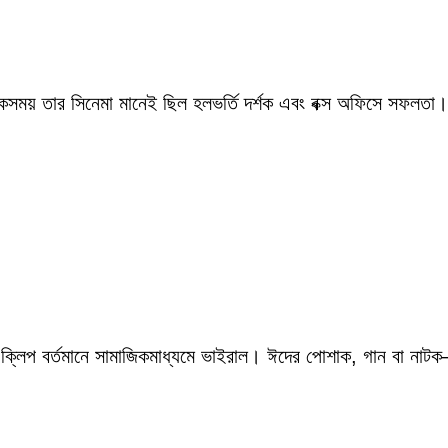
একসময় তার সিনেমা মানেই ছিল হলভর্তি দর্শক এবং বক্স অফিসে সফলতা।
 ক্লিপ বর্তমানে সামাজিকমাধ্যমে ভাইরাল। ঈদের পোশাক, গান বা নাটক—স