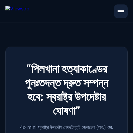
“পিলখানা হত্যাকাণ্ডের
পুনঃতদন্ত দ্রুত সম্পন্ন
হবে: স্বরাষ্ট্র উপদেষ্টার
ঘোষণা”
4o mini স্বরাষ্ট্র উপদেষ্টা লেফটেন্যান্ট জেনারেল (অব.) মো.