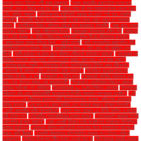
কমলার সামনে ইতিহাস সৃষ্টি করার সম্ভাবনা"
"অমুক ব্যবসায়ীর রাজনৈতিক দলের সঙ্গে
সম্পর্ক: কেন এ বিষয়ে লেখা হয় না?"
"অযথা সময় নষ্ট করে সরকারে থাকার কোনো ইচ্ছা
নেই: আসিফ নজরুল"
"আইনশৃঙ্খলা পরিস্থিতি সন্ধ্যার পর থেকে স্পষ্ট হবে: স্বরাষ্ট্র
উপদেষ্টা"
"আওয়ামী লীগের অবস্থান স্পষ্ট না করলে যমুনা ঘেরাও করবে গণ অধিকার
পরিষদ"
"আগামীকাল নির্বাচন কমিশনে বৈঠকে যাবে জামায়াতে ইসলামী"
"আজ রাতে ঢাকায়
আসছেন সাকিব?"
"আজ লক্ষ্মীপূজার উৎসব"
"আজহারুল ইসলামকে মুক্তি দিন
"আমাদের
কথা কেউ ভাবছে না: মার্কিন নির্বাচনের প্রেক্ষাপটে পশ্চিম তীরের বাসিন্দাদের অনুভূতি"
"আমার হিজাব আমার শক্তির উৎস" : মার্কিন ছাত্রী
"আমি যুক্তরাষ্ট্রের রাজনৈতিক বন্দী:
ফিলিস্তিনি ছাত্র মাহমুদ খলিল"
"আর্জেন্টিনার কাছে ৬ গোল খেয়ে সেই ব্রাজিল এখন
শীর্ষে"
"আলী-চমকের পর হৃদয়-ঝড়ে বরিশাল পৌঁছালো ফাইনালে আবারো"
"আলেপ্পোর পর
সিরিয়ার অন্যান্য শহর দখলে এগিয়ে চলেছে হায়াত আল-শাম: কে বা কারা তারা?"
"আসলাঙ্কারের সেঞ্চুরি ও তিকশানার ঘূর্ণিতে অস্ট্রেলিয়াকে বিস্মিত করল শ্রীলঙ্কা"
"আসলেই কি আপেল খেলে রোগমুক্ত থাকা সম্ভব?"
"ইতালিতে যাওয়ার উদ্দেশ্যে
লিবিয়ায় নিখোঁজ ২৪ জন
"ইসরায়েলি ৩ জিম্মি মুক্ত
"ইসরায়েলি বাহিনীর অভিযানে বন্ধ
হয়ে গেছে উত্তর গাজার শেষ হাসপাতালটি"
"ইসরায়েলে নেতানিয়াহুর বিরুদ্ধে হাজারো
মানুষের প্রতিবাদ: দ্য গার্ডিয়ান"
"উড়োজাহাজে ৪০ ঘণ্টার নির্যাতন: হাতকড়া
"উৎসবমুখর
পরিবেশে নটর ডেম ইউনিভার্সিটি বাংলাদেশের দ্বিতীয় সমাবর্তন সফলভাবে অনুষ্ঠিত"
"এই
দেশ ১৯৭১-এর শহীদদের রক্তের প্রতি বিশ্বাসঘাতকতা করেছে: কুমিল্লায় জোনায়েদ
সাকির মন্তব্য"
"এক মাস ধরে খোলা সয়াবিন তেল ব্যবহার করছেন বাণিজ্য উপদেষ্টা"
"একটি আমলকীর অসীম উপকারিতা!"
"একুশে পদক পাচ্ছেন ১৪ বিশিষ্ট ব্যক্তি ও জাতীয়
নারী ফুটবল দল"
"এশিয়াটিক ল্যাবরেটরিজের মুনাফা কমেছে"
"এসঅ্যান্ডপি আদানির তিনটি
কোম্পানির ঋণমান কমালো"
"এহুদ ওলমার্ট কীভাবে তৈরি করেছিলেন ইসরায়েল-ফিলিস্তিন
রাষ্ট্রের মানচিত্র"
"ঐকমত্য কমিশন রাজনৈতিক দলগুলোর সাথে আলাদাভাবে আলোচনা
করবে: আলী রীয়াজ"
"ওসমানী বিমানবন্দরে অগ্নিনির্বাপণ মহড়ায় অংশ নিলেন বেবিচক
চেয়ারম্যান"
"কাউকে বিশৃঙ্খলা সৃষ্টির সুযোগ দেওয়া যাবে না
"কিশোরগঞ্জে ভাঙারি দোকানে