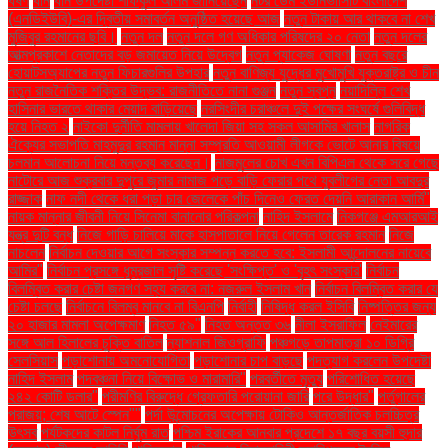
ধর্ষণ
ধান
ধান উপদেষ্টা শফিকুল আলম জানিয়েছেন
নটর ডেম ইউনিভার্সিটি বাংলাদেশ
(এনডিইউবি)-এর দ্বিতীয় সমাবর্তন অনুষ্ঠিত হয়েছে আজ
নতুন টাকায় আর থাকবে না শেখ
মুজিবুর রহমানের ছবি।
নতুন দল
নতুন দলে গণ অধিকার পরিষদের ২০ নেতা
নতুন দলের
আত্মপ্রকাশে নেতাদের বড় জমায়েত নিয়ে উদ্বেগ
নতুন প্যাকেজ ঘোষণা
নতুন বছরে
হোয়াটসঅ্যাপের নতুন ফিচারগুলির উপহার
নতুন বাণিজ্য যুদ্ধের মুখোমুখি যুক্তরাষ্ট্র ও চীন
নতুন রাজনৈতিক শক্তির উদ্ভব: রাজনীতিতে নানা গুঞ্জন
নতুন স্বপ্ন
নয়াদিল্লি শেখ
হাসিনার ভারতে থাকার মেয়াদ বাড়িয়েছে
নরসিংদীর চরাঞ্চলে দুই পক্ষের সংঘর্ষে গুলিবিদ্ধ
হয়ে নিহত ২
নাইকো দুর্নীতি মামলায় খালেদা জিয়া সহ সকল আসামির খালাস
নাগরিক
ঐক্যের সভাপতি মাহমুদুর রহমান মান্না সম্প্রতি আওয়ামী লীগকে ভোটে আনার বিষয়ে
চলমান আলোচনা নিয়ে মন্তব্য করেছেন।
নাজমুলের চোখ এখন বিপিএল থেকে সরে গেছে
নাটোরে আজ শুক্রবার দুপুরে জুমার নামাজ পড়ে বাড়ি ফেরার পথে যুবলীগের নেতা আবদুর
রাজ্জাক
নাফ নদী থেকে ধরা পড়া চার জেলেকে পাঁচ দিনেও ফেরত দেয়নি আরাকান আর্মি"
নায়ক মান্নার জীবনী নিয়ে সিনেমা বানানোর পরিকল্পনা
নাহিদ ইসলামে
নিকগঞ্জে এমআরআই
যন্ত্র দুটি বন্ধ
নিজে গাড়ি চালিয়ে মাকে হাসপাতালে নিয়ে গেলেন তারেক রহমান
নিজে
নাচলেন
নির্বাচন দেওয়ার আগে সংস্কার সম্পন্ন করতে হবে: ইসলামী আন্দোলনের নায়েবে
আমির"
নির্বাচন প্রসঙ্গে ধূম্রজাল সৃষ্টি করেছে 'সংক্ষিপ্ত' ও 'বৃহৎ সংস্কার'
নির্বাচন
বিলম্বিত করার চেষ্টা জনগণ সহ্য করবে না: নজরুল ইসলাম খান
নির্বাচন বিলম্বিত করার যে
চেষ্টা চলছে
নির্বাচনে বিলম্ব মানবে না বিএনপি
নির্বাহী
নিষিদ্ধ করল ইসিবি
নিষ্পত্তির জন্য
২০ হাজার মামলা অপেক্ষমাণ
নিহত ৫৯"
নিহত অন্তত ৩৬
নীলা ইসরাফিল
নেইমারের
সঙ্গে আল হিলালের চুক্তি বাতিল
ন্যাশনাল জিওগ্রাফি
পঞ্চগড়ে তাপমাত্রা ১০ ডিগ্রি
সেলসিয়াস
পড়াশোনায় অমনোযোগিতা
পড়াশোনার চাপ বাড়ছে
পদত্যাগ করলেন উপদেষ্টা
নাহিদ ইসলাম
পদবঞ্চনা নিয়ে বিক্ষোভ ও মারামারি"
পরবর্তীতে মৃত্যু
পরিশোধিত হয়েছে
২৪২ কোটি ডলার"
পরীমণির বিরুদ্ধে গ্রেফতারি পরোয়ানা জারি
পরে উদ্ধার"
পর্তুগালের
পরাজয়; শেষ আটে স্পেন""
পর্দা উন্মোচনের অপেক্ষায় টোকিও আন্তর্জাতিক চলচ্চিত্র
উৎসব
পর্যটকদের কাটল নির্ঘুম রাত
পশ্চিম ইরাকের আনবার প্রদেশে ১৭ বছর বয়সী হুদার