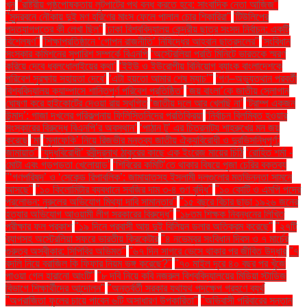
খুন
''রাষ্ট্রীয় পৃষ্ঠপোষকতায় লুটপাটের পথ বন্ধ করতে হবে: সাংবাদিক নেতা আজিজ"
''সুন্দরবনে নৌকায় দুই মণ হরিণের মাংস ফেলে পালাল চোর শিকারিরা''
'টিউলিপের
পদত্যাগপত্রে কী লেখা ছিল''
'ঢাকা বিশ্ববিদ্যালয় কেন্দ্রীয় ছাত্র সংসদ নির্বাচন: একটি
বিশ্লেষণ''
'শিক্ষাপ্রতিষ্ঠানে ‘গোপন রাজনীতি’ নিষিদ্ধের আহ্বান ছাত্রদলের''
'সংবিধান
সংস্কার কমিশনের সুপারিশ সম্পর্কে বিএনপি
‘অস্ট্রেলিয়া প্রতি মিনিটে ভারতকে স্মরণ
করিয়ে দেবে ধবলধোলাইয়ের কথা’
‘ইইউ ও ইউরোপীয় বিনিয়োগ ব্যাংক বাংলাদেশকে
পরিবেশ সুরক্ষায় সহায়তা দেবে’
‘এটা হয়তো আমার শেষ ম্যাচ’"
‘গণ–অভ্যুত্থান পরবর্তী
বিশ্ববিদ্যালয় ক্যাম্পাসে শান্তিপূর্ণ পরিবেশ প্রতিষ্ঠিত’
‘জয় বাংলা’কে জাতীয় স্লোগান
ঘোষণা করে হাইকোর্টের দেওয়া রায় স্থগিত
‘জাতীয় দলে আর খেলছি না’
‘ট্রাম্প একজন
উন্মাদ’: গাজা দখলের পরিকল্পনায় ফিলিস্তিনিদের প্রতিক্রিয়া
‘নির্বাচন বিলম্বিত হওয়ার
সংস্কারের বিরুদ্ধে বিএনপি’র অবস্থান’
‘পাঠান টু’ এর চিত্রনাট্য শাহরুখের মন জয়
করেছে
‘মা
‘মুনাফেকি’ নিয়ে রিজভীর মন্তব্য জাতীয় ঐক্যবিরোধী ও দুরভিসন্ধিপূর্ণ:
জামায়াত"
‘যুদ্ধবিরোধী’ রবীন্দ্রনাথ ঠাকুরের কাছে এক ইংরেজ মায়ের চিঠি
‘রোহিত শর্মা -
মোটা এবং গড়পড়তা খেলোয়াড়’
‘শিবিরের কমিটি’তে থাকার বিষয়ে পূজা চেরির বক্তব্য
"‘গণপরিষদ’ ও ‘সেকেন্ড রিপাবলিক’: জামায়াতসহ ইসলামী দলগুলোর মতভিন্নতা সামনে
আসছে"
"১০ কিলোমিটার ব্যবধানে সবজির দাম ৩-৪ গুণ বৃদ্ধি"
"১০ কোটি ও এমপি পদের
প্রলোভন: নুরুলের অভিযোগ মিথ্যা দাবি সামান্তার"
"১৫ বছরে বিচার ছাড়া ১৯২৬ জনের
হত্যার অভিযোগ আওয়ামী লীগ সরকারের বিরুদ্ধে"
"১৮তম শিক্ষক নিবন্ধনের লিখিত
পরীক্ষার ফল প্রকাশ
"১৯ দিনে প্রবাসী আয় দুই বিলিয়ন ডলার অতিক্রম করেছে"
"২৭টি
ব্যাগসহ অস্ট্রেলিয়া সফরে ভারতীয় ক্রিকেটার
"৪ নভেম্বর সংবিধান দিবস ও ৭ মার্চের
গুরুত্ব অস্বীকার: সিপিবির অভিমত"
"৬৭ দিন সাগরে ভেসে থাকার পর জীবিত উদ্ধার
"৭
বদলি নিয়ে ব্রাজিল কি ফিফার নিয়ম ভঙ্গ করেছে?"
"৭০ মাইল দূরে ৪০ বছর পর খুঁজে
পাওয়া গেল হারানো আংটি"
"৮ দবি নিয়ে কবি নজরুল বিশ্ববিদ্যালয়ের মিডিয়া স্টাডিজ
বিভাগে শিক্ষার্থীদের আন্দোলন"
"অন্তর্বর্তী সরকার যথাযথ পদক্ষেপ গ্রহণে ব্যর্থ
"অপরাজিতা ফুলের চায়ে পাবেন ৬টি অসাধারণ উপকারিতা"
"অভিবাসী পরিবারের সন্তান