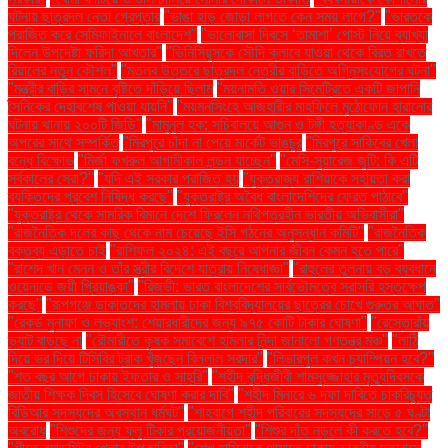
ঘটনায় ছাত্রদল নেতা গ্রেপ্তার
"ভাঙা হাড় জোড়া লাগতে কেন সময় লাগে?"
"ভারতকে
পরাজিত করে সেমিফাইনালে বাংলাদেশ"
"ভালোবাসা দিবসে ‘তামাশা’ পোস্ট নিয়ে ব্যাখ্যা
দিলেন উপদেষ্টা ফরিদা আখতার"
"ভিনিসিয়ুসকে সৌদি ক্লাবে যাওয়া থেকে বিরত রাখতে
রিয়ালের নতুন কৌশল"
"মতলব উত্তরে ছাত্রদল নেত্রীর বাড়িতে অগ্নিসংযোগের ঘটনা"
"মন্ত্রীর বাড়ির সামনে বৃষ্টিতে দাঁড়িয়ে ছিলাম
"ময়নামতি ওয়ার সিমেট্রিতে একটি জাপানি
সৈনিকের দেহাবশেষ পাওয়া যায়নি"
"ময়মনসিংহে আজহারীর মাহফিলে মুঠোফোন হারানোর
ঘটনায় থানায় ২০০টি জিডি"
"মামুনুল হক: সচিবালয়ে আগুন ও টঙ্গী হত্যাকাণ্ড একে
অপরের সাথে সম্পর্কিত
"মিরপুরে চাঁদা না পেয়ে মার্কেট ভাঙচুর
"মিরপুরে সাকিবের খেলা
বন্ধে বিক্ষোভ
"মির্জা ফখরুল আগামীকাল লন্ডন যাচ্ছেন"
"মেসি-সুয়ারেজ জুটি: কি এটি
সর্বকালের সেরা?"
"যদি এই সরকার পরাজিত হয়
"যুক্তরাজ্য রাশিয়াকে সহায়তা করা
ব্যক্তিদের প্রবেশ নিষিদ্ধ করছে"
"যুক্তরাষ্ট্র অবৈধ বাংলাদেশিদের ফেরত পাঠাবে"
"যুক্তরাষ্ট্র থেকে সামরিক বিমানে দেশে ফিরলেন নথিপত্রহীন ভারতীয় অভিবাসীরা"
"রাজনৈতিক দলের কাছ থেকে নাম চেয়েছে ইসি গঠনের অনুসন্ধান কমিটি"
"রাজনৈতিক
বক্তব্য এড়াতে চাই
"রাশিফল ২০২৪: এই বছরে আপনার জীবন কেমন হতে পারে"
"রাশেদ খান মেনন ও তাঁর স্ত্রীর বিদেশে যাত্রায় নিষেধাজ্ঞা"
"রাহুলের তুলনায় বড় ব্যবধানে
ওয়েনাডে জয়ী প্রিয়াঙ্কা"
"রিজভী: ভারত বাংলাদেশের সার্বভৌমত্বে সরাসরি হস্তক্ষেপ
করছে"
"রূপগঞ্জে ডাকাতদের হামলায় ঢাকা বিশ্ববিদ্যালয়ের ছাত্রের চোখে গুরুতর আঘাত"
"রেকর্ড মুনাফা ও লভ্যাংশ: শেয়ারধারীদের জন্য ৯৭৫ কোটি টাকার ঘোষণা"
"রেস্তোরাঁয়
ভ্যাট বাড়ছে না
"রৌমারীতে কৃষক সমাবেশে হামলার নিন্দা জানালো গণতন্ত্র মঞ্চ"
"লাঠি
দিয়ে ভর দিয়ে টিসিবির ট্রাক খুঁজছেন বিল্লাল সরদার"
"লিভারপুল কখন চ্যাম্পিয়ন হবে?"
"শত বছর আগে ঢাকায় ইফতার ও সাহ্‌রি"
"শহীদ বুদ্ধিজীবী শামসুজ্জোহার মৃত্যুদিবসকে
জাতীয় শিক্ষক দিবস হিসেবে ঘোষণা করার দাবি"
"শহীদ মিনারে ৬ দফা দাবিতে চাকরিচ্যুত
বিডিআর সদস্যদের অবস্থান ধর্মঘট"
"শাহবাগে শহীদ পরিবারের সদস্যদের সাড়ে ৫ ঘণ্টা
অবরোধ
"শিশুদের জন্য ফ্লু টিকার প্রয়োজনীয়তা"
"শিশুর দাঁত নড়লে কী করতে হবে?"