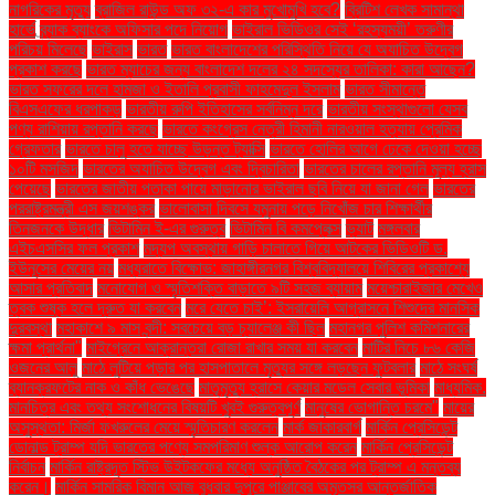
নাগরিকের মৃত্যু
ব্রাজিল রাউন্ড অফ ৩২-এ কার মুখোমুখি হবে?
ব্রিটিশ লেখক সামান্থা
হার্ভে
ব্র্যাক ব্যাংকে অফিসার পদে নিয়োগ
ভাইরাল ভিডিওর সেই ‘রহস্যময়ী’ তরুণীর
পরিচয় মিলেছে
ভাইরাস
ভারত
ভারত বাংলাদেশের পরিস্থিতি নিয়ে যে অযাচিত উদ্বেগ
প্রকাশ করছে
ভারত ম্যাচের জন্য বাংলাদেশ দলের ২৪ সদস্যের তালিকা: কারা আছেন?
ভারত সফরের দলে হামজা ও ইতালি প্রবাসী ফাহমেদুল ইসলাম
ভারত সীমান্তে
বিএসএফের ধরপাকড়
ভারতীয় রুপি ইতিহাসের সর্বনিম্ন দরে
ভারতীয় সংস্থাগুলো যেসব
পণ্য রাশিয়ায় রপ্তানি করছে
ভারতে কংগ্রেস নেত্রী হিমানী নারওয়াল হত্যায় প্রেমিক
গ্রেফতার
ভারতে চালু হতে যাচ্ছে উড়ন্ত ট্যাক্সি
ভারতে হোলির আগে ঢেকে দেওয়া হচ্ছে
১০টি মসজিদ
ভারতের অযাচিত উদ্বেগ এবং দ্বিচারিতা
ভারতের চালের রপ্তানি মূল্য হ্রাস
পেয়েছে
ভারতের জাতীয় পতাকা পায়ে মাড়ানোর ভাইরাল ছবি নিয়ে যা জানা গেল
ভারতের
পররাষ্ট্রমন্ত্রী এস জয়শঙ্কর
ভালোবাসা দিবসে যমুনায় পড়ে নিখোঁজ চার শিক্ষার্থীর
তিনজনকে উদ্ধার
ভিটামিন ই-এর গুরুত্ব
ভিটামিন বি কমপ্লেক্স
ভ্যাট
মঙ্গলবার
এইচএসসির ফল প্রকাশ
মদ্যপ অবস্থায় গাড়ি চালাতে গিয়ে আটকের ভিডিওটি ড.
ইউনূসের মেয়ের নয়
মধ্যরাতে বিক্ষোভ: জাহাঙ্গীরনগর বিশ্ববিদ্যালয়ে শিবিরের প্রকাশ্যে
আসার প্রতিবাদ
মনোযোগ ও স্মৃতিশক্তি বাড়াতে ৯টি সহজ ব্যায়াম
ময়েশ্চারাইজার মেখেও
ত্বক শুষ্ক হলে দ্রুত যা করবেন
মরে যেতে চাই’: ইসরায়েলি আগ্রাসনে শিশুদের মানসিক
দুরবস্থা
মহাকাশে ৯ মাস বন্দী: সবচেয়ে বড় চ্যালেঞ্জ কী ছিল
মহানগর পুলিশ কমিশনারের
ক্ষমা প্রার্থনা"
মাইগ্রেনে আক্রান্তরা রোজা রাখার সময় যা করবেন
মাটির নিচে ৮৬ কেজি
ওজনের আলু
মাঠে লুটিয়ে পড়ার পর হাসপাতালে মৃত্যুর সঙ্গে লড়ছেন ফুটবলার
মাঠে সংঘর্ষ
ব্যানক্রফটের নাক ও কাঁধ ভেঙেছে
মাতৃমৃত্যু হ্রাসে কেয়ার মডেল সেবার ভূমিকা
মাধ্যমিক.
মানচিত্র এবং তথ্য সংশোধনের বিষয়টি খুবই গুরুত্বপূর্ণ
মানুষের ভোগান্তি চরমে"
মায়ের
অসুস্থতা: মির্জা ফখরুলের মেয়ে স্মৃতিচারণ করলেন
মার্ক জাকারবার্গ
মার্কিন প্রেসিডেন্ট
ডোনাল্ড ট্রাম্প যদি ভারতের পণ্যে সমপরিমাণ শুল্ক আরোপ করেন
মার্কিন প্রেসিডেন্ট
নির্বাচন
মার্কিন রাষ্ট্রদূত স্টিভ উইটকফের মধ্যে অনুষ্ঠিত বৈঠকের পর ট্রাম্প এ মন্তব্য
করেন।
মার্কিন সামরিক বিমান আজ বুধবার দুপুরে পাঞ্জাবের অমৃতসর আন্তর্জাতিক