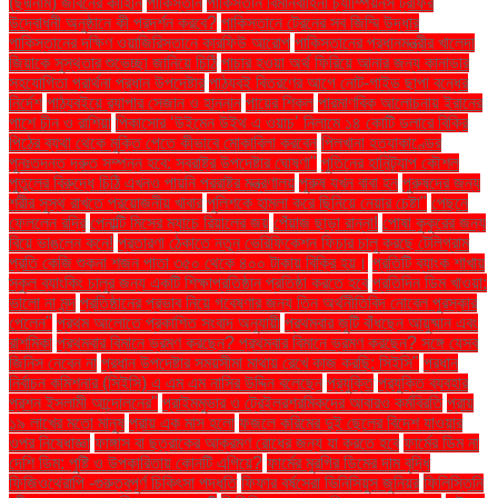
(ছদ্মনাম) জীবনের কাহিনি
পাকিস্তান
পাকিস্তান বিমানবাহিনী চ্যাম্পিয়নস ট্রফির
উদ্বোধনী অনুষ্ঠানে কী প্রদর্শন করবে?
পাকিস্তানে ট্রেনের সব জিম্মি উদ্ধার
পাকিস্তানের দক্ষিণ ওয়াজিরিস্তানে কারফিউ আরোপ
পাকিস্তানের প্রধানমন্ত্রীর খালেদা
জিয়াকে সুস্থতার শুভেচ্ছা জানিয়ে চিঠি
পাচার হওয়া অর্থ ফিরিয়ে আনার জন্য কানাডার
সহযোগিতা প্রার্থনা প্রধান উপদেষ্টার
পাঠ্যবই বিতরণের আগে নোট-গাইড ছাপা বন্ধের
নির্দেশ
পাঠ্যবইয়ে র‍্যাপার সেজান ও হান্নান
পায়ের শিকল
পারমাণবিক আলোচনায় ইরানের
পাশে চীন ও রাশিয়া
পিকাসোর ‘উইমেন উইথ এ ওয়াচ’ নিলামে ১৪ কোটি ডলারে বিক্রি
পিঠের ব্যথা থেকে মুক্তি পেতে কীভাবে মোকাবিলা করবেন
পিলখানা হত্যাকাণ্ডের
পুনঃতদন্ত দ্রুত সম্পন্ন হবে: স্বরাষ্ট্র উপদেষ্টার ঘোষণা"
পুতিনের হানিট্র্যাপ কৌশল
পুতুলের বিরুদ্ধে চিঠি এখনও পায়নি পররাষ্ট্র মন্ত্রণালয়
পুরুষ যখন বাবা হন
পুরুষদের জন্য
শরীর সুস্থ রাখতে প্রয়োজনীয় খাবার
পুলিশকে হামলা করে ছিনিয়ে নেয়ার চেষ্টা"
পেছনে
ফেললেন রদ্রি
পেনাল্টি মিসের ম্যাচে রিয়ালের জয়
পেঁয়াজ ছাড়া রান্না!
পোষা কুকুরের জন্য
বিয়ে ভাঙলেন কনে!
প্রতারণা ঠেকাতে নতুন ভেরিফিকেশন ফিচার চালু করছে টেলিগ্রাম
প্রতি কেজি শুকনা শজন পাতা ৩৫০ থেকে ৪০০ টাকায় বিক্রি হয়।
প্রতিটি ব্যাংক শাখায়
স্কুল ব্যাংকিং চালুর জন্য একটি শিক্ষাপ্রতিষ্ঠান প্রতিষ্ঠা করতে হবে
প্রতিদিন ডিম খাওয়া:
ভালো না মন্দ
প্রতিষ্ঠানের প্রভাব নিয়ে গবেষণার জন্য তিন অর্থনীতিবিদ নোবেল পুরস্কার
পেলেন"
প্রথম আলোতে প্রকাশিত সংবাদ অনুযায়ী
প্রথমবার জুটি বাঁধছেন আয়ুষ্মান এবং
রাশমিকা
প্রথমবার বিমানে ভ্রমণ করছেন? প্রথমবার বিমানে ভ্রমণ করছেন? সঙ্গে যেসব
জিনিস নেবেন না
প্রধান উপদেষ্টার সময়সীমা মাথায় রেখে কাজ করছি: সিইসি"
প্রধান
নির্বাচন কমিশনার (সিইসি) এ এম এম নাসির উদ্দিন বলেছেন
প্রযুক্তি
প্রযুক্তি ব্যবহার
প্রশ্ন ইসলামী আন্দোলনের"
প্রাইমমুভার ও ট্রেইলরশ্রমিকদের আবারও কর্মবিরতি
প্রায়
১৯ লাখের মতো মানুষ
প্রায় এক মাস হলো
ফজলে করিমের দুই ছেলের বিদেশ যাওয়ার
ওপর নিষেধাজ্ঞা
ফাঙ্গাস বা ছত্রাকের আক্রমণ রোধের জন্য যা করতে হবে
ফার্মের ডিম না
দেশি ডিম: পুষ্টি ও উপকারিতায় কোনটি এগিয়ে?
ফার্মের মুরগির ডিমের দাম বৃদ্ধি
ফিজিওথেরাপি -গুরুত্বপূর্ণ চিকিৎসা পদ্ধতি
ফিফার বর্ষসেরা ভিনিসিয়ুস জুনিয়র
ফিলিস্তিনি