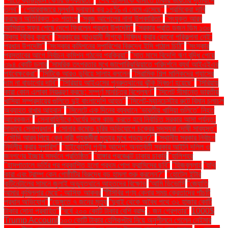
"শীতে ব্যাডমিন্টন খেলার উপকারিতা"
"শেখ হাসিনাকে থামাতে ঢাকায় ভারতীয় দূতাবাসে
তলব"
"শেয়ারবাজারে মূলধনি মুনাফার কর ১৫% এ নেমে এসেছে"
"শ্রমিকেরা দাবি
করছেন অতিরিক্ত ১০ শতাংশ
"সবুজ আপেলের নানা উপকারিতা"
"সংযুক্ত আরব
আমিরাত সফর শেষে দেশে ফিরলেন প্রধান উপদেষ্টা"
"সরকার প্রতি ডজন ডিম ১৩০
টাকায় বিক্রি করবে"
"সরকারের আওয়ামী লীগকে নিষিদ্ধ করার কোনো পরিকল্পনা নেই:
প্রধান উপদেষ্টা"
"সংস্কার কমিশনের সুপারিশের বিরুদ্ধে ইসি পাঠাল চিঠি"
"সংস্কার
প্রস্তাবের আগে নির্বাচন কমিশন গঠনের প্রক্রিয়া"
"সাত মাসে বিদেশি ঋণ বৃদ্ধি পেয়ে
৩৯৪ কোটি ডলার
"সামরিক তৎপরতার মুখে জাপোরিঝঝিয়াতে পরিদর্শনে ব্যর্থ আইএইএর
পর্যবেক্ষকেরা"
"সিটিকে আরও ডুবিয়ে সালাহ বললেন
"সিরামিক শিল্প মালিকদের গ্যাসের
দাম না বাড়ানোর দাবি"
"সিরিয়ায় আইএসের পুনরুত্থানের ঝুঁকি দ্বিগুণ হয়েছে"
"সিরিয়ায়
কারা কোন এলাকা নিয়ন্ত্রণ করছে: সম্পূর্ণ মানচিত্র বিশ্লেষণ"
"সিলেট সীমান্তে ভারতীয়
খাসিয়া সম্প্রদায়ের গুলিতে দুই বাংলাদেশি আহত"
"সিলেট-ম্যানচেস্টার রুটে বিমান চলাচল
অব্যাহত রাখার আহ্বান"
"সিলেটে এক দিনের ব্যবধানে ‘ভারতীয় খাসিয়া গু‌লিতে’ নিহত
আরেকজন"
"সেনাবাহিনীকে ধৈর্যের সঙ্গে কাজ করতে হবে নির্বাচিত সরকার আসা পর্যন্ত:
সাভারে সেনাপ্রধান"
"সোনার কমোড চুরির অভিযোগে চক্রের সদস্যরা দোষী সাব্যস্ত"
"সৌদি আরব গিয়ে কেন নারী গৃহকর্মীরা মৃত্যুর মুখে পড়ছেন?"
"স্থানীয় সরকার নির্বাচন
নির্দলীয় করার সুপারিশ"
"হাইকোর্টের পূর্ণাঙ্গ আদেশ: অন্তর্বর্তী সরকার আইনি দলিল ও
জনগণের ইচ্ছার সমর্থনে প্রতিষ্ঠিত"
"হাঙ্গার প্রজেক্টে ঢাকায় চাকরি
"হালিশহর
"হাসপাতালে ভর্তির পর প্রকাশিত হলো প্রথম পোপ ফ্রান্সিসের ছবি"
"হিজবুল্লাহ
"হুথি
কারা এবং ট্রাম্প কেন গোষ্ঠীটির বিরুদ্ধে বড় হামলা শুরু করলেন?"
"হোটেল ইন্টার
কন্টিনেন্টালের সামনে জুলাই অভ্যুত্থানে আহতদের বিক্ষোভ
“আমি ডিভোর্সি
“জ্যোতি
আমার কুমিল্লার মেয়ে”: আসিফ আকবর
“টিসিবির পণ্য কেনার সময় ক্রেতাদের পাঁচটি
প্রধান অভিযোগ”
“ডেঙ্গুতে ৭ জনের মৃত্যু
“দুবাই থেকে অবৈধ পথে ৩২ হাজার কোটি
টাকার সোনা প্রবাহিত”
“বর্ষে ২০০ কোটি টাকার বেশি বরাদ্দ
১ জন গ্রেপ্তার"
1000$
Trump Account
১০৩ কোটি টাকার হেলিকপ্টার নিয়ে অনুশীলনে গেলেন নেইমার