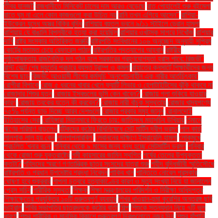
তীব্র যানজট
রাজধানীতে মিনিকেট চালের দাম আরও বেড়েছে
রাত পোহালেই শুরু বইমেলা
রাতে ঘুম না এলে কোন কাজগুলো করা উচিত নয়
রানি তখন এগিয়ে আসেন"
রাশিয়া-
ইউক্রেন যুদ্ধে অস্ত্র বিক্রি বৃদ্ধি
রাশিয়ায় বহুতল ভবনে ৯/১১ স্টাইলে ড্রোন হামলা
রাশিয়ায় যে বাঙালি বিপ্লবীকে হত্যা করা হয়েছিল
রাশিয়ার ওখটস্ক সাগরে নিখোঁজ
রাশিয়ার
দাবি
রাষ্ট্র সংস্কার অতিরিক্ত জরুরি
রাষ্ট্রপতি সংবিধানের ১০৬ অনুচ্ছেদ অনুযায়ী সুপ্রিম
কোর্টের মতামত চেয়ে রেফারেন্স পাঠান
রাষ্ট্রপতির পদত্যাগের আহ্বান
রাষ্ট্রীয়
পৃষ্ঠপোষকতায় রাজনৈতিক দল গঠন হলে সরকারের গ্রহণযোগ্যতা হ্রাস পাবে: রিজভী"
রাস্ট বেল্টে শেষ মুহূর্তের প্রচারে ব্যস্ত ট্রাম্প ও কমলা
রাহাতের কনসার্টে শিক্ষার্থীদের জন্য
বিশেষ ছাড়
রিজভী: আওয়ামী লীগের কর্মসূচি 'অনুশোচনাহীন এক নারীর আর্তচিৎকার'
রোগীরা বিপাকে
রোজ ৫ ধরনের খাবার খেলে ফ্যাটি লিভার ও হেপাটাইটিসের ঝুঁকি থাকবে না
রোজাদার শিশুর যত্ন
রোজায় ইসবগুলের ভুসি কেন খাবেন?
রোজায় গলা শুকিয়ে যাওয়ার
কারণ
রোজায় ত্বকের যত্নে কী করবেন?
রোজায় নারী বাঁচুক সুস্থতায়
রোজার খাদ্যপণ্যে
৭৫% পর্যন্ত ছাড় দিচ্ছে আরব দেশগুলো
রোজার প্রকার সমূহ জানুন
রোনালদোই
ইতিহাসের সেরা
রোহিঙ্গারা মিয়ানমারে ফিরতে চায়: জাতিসংঘ মহাসচিব উখিয়ায়
র্তমানে
ঋণের পরিমাণ বাড়লেও
র্যটকদের কঠোর বিধিনিষেধে সেন্ট মার্টিন দ্বীপ ভ্রমণ
লাল কার্ড
লালশাক লাল হয় কেন
লালশাপলারবিল'
লেবাননের দক্ষিণে ইসরায়েলি হামলা
লোকমুখে
প্রচলিত 'খনার বচন'
শনিবার থেকে ৯ মাসের জন্য বন্ধ হচ্ছে সেন্টমার্টিন ভ্রমণ
শনিবার
থেকে রোজা শুরু যুক্তরাষ্ট্রে
শমী কায়সারের জামিন স্থগিত
শর্ষের তেলের উপযুক্ততা
কতটা?
শহিদদের স্মরণে গণতান্ত্রিক ছাত্র সংসদের যাত্রা শুরু
শহীদ বুদ্ধিজীবী স্মৃতিসৌধে
রাষ্ট্রপতি ও প্রধান উপদেষ্টার শ্রদ্ধা নিবেদন
শাকিব খান
শান্তিতে নোবেল পুরস্কার
ঘোষণা হবে শুক্রবার
শাপলা চত্বরে হত্যাকাণ্ডের কারণ ও মৃত্যু সংখ্যা নিয়ে যা জানালেন
প্রেস সচিব
শারীরিক সুস্থতা
শিক্ষক
শিক্ষা মন্ত্রণালয়ের পরিদর্শন ও নিরীক্ষা অধিদপ্তর
শিক্ষাক্ষেত্রে প্রযুক্তির ১০টি গুরুত্বপূর্ণ ব্যবহার
শিখর ধাওয়ান-হুমা কুরেশির অন্তরঙ্গ ছবি
ভাইরাল
শিবির সভাপতির ছাত্রদলকে কঠোর বার্তা
শিল্প
শিশুকে স্তন্যদান নিয়ে ৭টি ভুল
ধারণা
শিশুর শারীরিক ও মানসিক বিকাশে গুরুত্বপূর্ণ দিকগুলোতে নজর দিন
শিশুর হাঁপানি