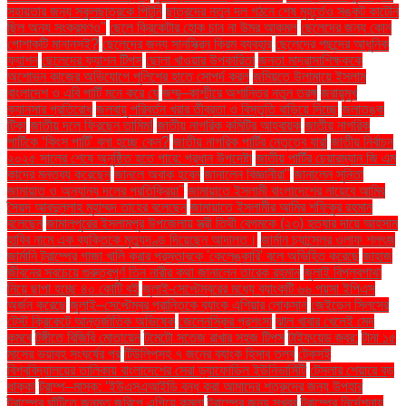
সহায়তার জন্য স্কুলছাত্রকে পিটুনি
ছাত্রদের নতুন দল গঠনে শেষ মুহূর্তেও সঙ্কট কাটেনি
ছিল অন্য সংক্রমণও"
ছেলে ক্রিকেটার হোক চান না উমর আকমল
ছেলেদের জন্য কোন
পোশাকটি মানানসই?
ছেলেদের জন্য সানস্ক্রিন ক্রিম ব্যবহার
ছেলেদের পছন্দের আধুনিক
ফ্যাশন
ছেলেদের ফ্যাশন টিপস
ছোলা খাওয়ার উপকারিতা
জনতা মাদ্রাসাশিক্ষককে
অশোভন কাজের অভিযোগে পুলিশের হাতে সোপর্দ করল
জমিয়তে উলামায়ে ইসলাম
বাংলাদেশ ও এবি পার্টি মনে করে যে
জম্মু–কাশ্মীরে অশান্তির নতুন তরঙ্গ
জরায়ুমুখ
ক্যানসার প্রতিরোধ
জলবায়ু পরিবর্তন খরার তীব্রতা ও বিস্তৃতি বাড়িয়ে দিচ্ছে
জলাতঙ্ক
টিকা
জাতীয় দলে ফিরছেন তামিম!
জাতীয় নাগরিক কমিটির আহ্বায়ক
জাতীয় নাগরিক
পার্টিকে ‘কিংস পার্টি’ বলা হচ্ছে কেন?
জাতীয় নাগরিক পার্টির নেতৃত্বে যারা
জাতীয় নির্বাচন
২০২৫ সালের শেষে অনুষ্ঠিত হতে পারে: প্রধান উপদেষ্টা
জাতীয় পার্টির চেয়ারম্যান জি এম
কাদের মন্তব্য করেছেন
জানলে অবাক হবেন
জানালেন বিজ্ঞানীরা"
জানালেন সুনিতা
জামায়াত ও অন্যান্য দলের প্রতিক্রিয়া''
জামায়াতে ইসলামী বাংলাদেশের নায়েবে আমির
সৈয়দ আবদুল্লাহ মুহাম্মদ তাহের বলেছেন
জামায়াতে ইসলামীর আমির শফিকুর রহমান
বলেছেন
জামালপুরের ইসলামপুর উপজেলায় স্ত্রী তিথী বেগমকে (২৩) হত্যার দায়ে আহসান
হাবিব নামে এক ব্যক্তিকে মৃত্যুদণ্ড দিয়েছেন আদালত।
জার্মান চ্যান্সেলর ওলাফ শলৎজ
জার্মানি ট্রাম্পের গাজা খালি করার প্রস্তাবকে 'কেলেঙ্কারি' বলে অভিহিত করেছে
জাহাজ
জীবনের সবচেয়ে গুরুত্বপূর্ণ তিন নারীর কথা জানালেন তারেক রহমান
জুলাই বিপ্লবগাথা
নিয়ে ছাপা হচ্ছে ৪০ কোটি বই
জুলাই-সেপ্টেম্বরের মধ্যে ব্যাংকটি ৬৬ পয়সা ইপিএস
অর্জন করেছে
জুলাই–সেপ্টেম্বর প্রান্তিকে ব্যাংক এশিয়ার লোকসান
জেইডেন সিলসের
টেস্ট ক্রিকেটে আন্তর্জাতিক অভিষেক
জেলেনস্কির প্রশংসা
ঝাল খাবার খেলেই মেদ
কমবে
টঙ্গীতে বিজিবি মোতায়েন
টমেটো সতেজ রাখার সহজ টিপস
টাইফয়েড জ্বর:
টানা ১৫
মাসের ভয়াবহ সংঘর্ষের পর
টিউলিপসহ ৭ জনের ব্যাংক হিসাব তলব
টেকসই
বিশ্ববিদ্যালয়ের তালিকায় বাংলাদেশের সেরা ড্যাফোডিল ইউনিভার্সিটি
টেসলার শেয়ারে বড়
ধাক্কা
ট্রাম্প–মাস্ক: ‘ইউএসএআইডি বন্ধ করা আমাদের শত্রুদের জন্য উপহার
ট্রাম্পের ঘাঁটিতে জনমত জরিপে এগিয়ে কমলা
ট্রাম্পের জন্য সুখবর
ট্রাম্পের নির্দেশনায়