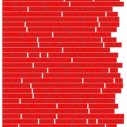
গত শুক্রবার ভয়েস অব আমেরিকার মূল প্রতিষ্ঠান
ট্রাম্পের নির্দেশে ভয়েস অব আমেরিকার
১৩০০ কর্মী ছুটিতে
ট্রাম্পের পরিকল্পনা মোকাবেলায় আরব শীর্ষ কূটনীতিকদের বৈঠক
ট্রাম্পের ভাষণে কংগ্রেসে তীব্র উত্তেজনা
ট্রাম্পের সঙ্গে মোদির ফোনালাপ
ট্রাম্পের
স্বাক্ষরে সেনাবাহিনী থেকে ট্রান্সজেন্ডারদের বাদ দেওয়ার নির্বাহী আদেশ
ট্রেনের অগ্রিম
টিকিট বিক্রি শুরু
ট্রেন্ডি ডিজাইনে 'সারা'র শীতকালীন পোশাকের সংগ্রহ
ঠাকুরগাঁও শহর
থেকে অপহৃত হন
ঠান্ডা-কাশি থেকে বাঁচতে বাইকারদের যা করা উচিত
ডলারের দাম না
বাড়লেও প্রবাসী আয় যেভাবে বাড়ছে
ডলারের বিপরীতে রুপির মূল্য নেমে এসেছে
ইতিহাসের সর্বনিম্ন স্তরে
ডাইনোসর পুনরুদ্ধারের চেষ্টা করছেন বিজ্ঞানীরা
ডায়াবেটিস
রোগীদের আতঙ্কের কারণ
ডায়াবেটিস রোগীদের জন্য উপকারী সজনে ডাঁটা
ডায়াবেটিসের
৪টি লক্ষণ যা কেবল নারীদের মধ্যে দেখা যায়
ডালিম খাওয়ার অসংখ্য উপকারিতা
ডিএসসিসি নির্বাচন
ডিপসিক
ডেঙ্গু
ডেঙ্গু হওয়ার কারণ এবং তার হাত থেকে বাঁচার উপায়
ডেভেলপমেন্ট পার্টি পেল নির্বাচন কমিশনের নিবন্ধন"
ডেসটিনি-ইভ্যালি সহ এমএলএম
ব্যবসা নিয়ে সতর্কবার্তা
ডোনাল্ড ট্রাম্প যুক্তরাষ্ট্রের কেন্দ্রীয় গোয়েন্দা সংস্থা (এফবিআই)
ড্রোনের মাধ্যমে নজরদারি চলছে
ঢাকা আন্তর্জাতিক ম্যারাথন-২০২৫ অনুষ্ঠিত
ঢাকায়
ছিনতাই ও ডাকাতির প্রবণতা
ঢাকায় নিযুক্ত জাতিসংঘের আবাসিক সমন্বয়কারী গোয়েন
লুইস বলেছেন
ঢাকায় হাঁটার গতি এখন গাড়ির চেয়েও বেশি''
ঢাকার পাইকারি বাজার'
ঢাকার
বাতাস ‘অস্বাস্থ্যকর’
ঢাবি উপাচার্যের দুঃখ প্রকাশ অনাকাঙ্ক্ষিত ঘটনার জন্য
তবুও শ্রোতা
হীন বাংলাদেশ বেতার”
তবে আমরাও পরাজিত হব: মাহমুদুর রহমান মান্না"
তরুণ ট্রাম্পের
চরিত্রে দুর্দান্ত স্ট্যান
তরুণ-তরুণীদের অঙ্গ-প্রত্যঙ্গের ক্ষতির প্রবণতা বৃদ্ধি করছে
অ্যালকোহল
তরুণদের নতুন রাজনৈতিক দলের প্রতিষ্ঠাকালীন কমিটির সদস্য সংখ্যা
এখনও চূড়ান্ত হয়নি। তবে জানা গেছে
তা অব্যাহত রয়েছে।
তাজা ফল আমদানিতে
সম্পূরক শুল্ক ৩০ শতাংশ থেকে কমিয়ে ২৫ শতাংশ করা হয়েছে
তাঁদের জন্য আগে
স্ক্রিনিং জরুরি
তাপমাত্রা ৯ ডিগ্রির ঘরে
তাপমাত্রা বৃদ্ধি উদ্ভিদের কার্বন শোষণ বন্ধ করে
দিতে পারে - নতুন গবেষণা
তামিল নাড়ু
তার জন্য আমি দুঃখিত'
তারকা
তারুণ্যের শক্তিতে
‘সব সম্ভব’
তাহসানের কারণেই রোজা ও তার প্রেমিকের ব্রেকআপ হয়েছিল
তিব্বতে