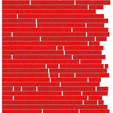
সদস্যকে কুপিয়ে হত্যা
খেজুর দিয়ে ইফতার করা কেন ভালো
খেলাফত মজলিসের বিক্ষোভ:
ধর্ষকের ‘প্রকাশ্যে শাস্তি’ দাবিতে বায়তুল মোকাররম এলাকায় প্রতিবাদ
গণতন্ত্র মঞ্চ
কুড়িগ্রামের রৌমারীতে রাষ্ট্র সংস্কার আন্দোলনের কৃষক সমাবেশে হামলার নিন্দা
জানিয়েছে।
গণমাধ্যম সংস্কার কমিশন প্রধান উপদেষ্টার কাছে প্রতিবেদন জমা দিল
গতকাল বৃহস্পতিবার সন্ধ্যায়
গাজায় ইসরাইলের হামলার মধ্যে ৮০০ কোটি ডলারের অস্ত্র
সহায়তা ঘোষণা যুক্তরাষ্ট্রের
গাজায় ইসরায়েলি হামলায় ১৭ জন নিহত
গাজায় দ্বিতীয়
ধাপের যুদ্ধবিরতি আলোচনা: অনিশ্চয়তার মাঝে পরিস্থিতি
গাজায় যুদ্ধবিরতি চুক্তির শর্ত
অনুযায়ী
গাজায় যুদ্ধবিরতি: ইসরায়েল নাকি হামাস—কোন পক্ষ জিতল
গাজায় যুদ্ধবিরতির
বিষয়ে ভালোই আলোচনা চলছে
গাজার জাবালিয়ায় ৪৮ ঘণ্টায় ৫০ শিশুর মৃত্যু
গাজীপুরে
ঈদের ছুটি বাড়ানোর দাবিতে শ্রমিকদের দেড় ঘণ্টার বিক্ষোভ ও অবরোধ
গাজীপুরে
ঝুটগুদামের আগুন দুই ঘণ্টার চেষ্টায় নিয়ন্ত্রণে
গাড়ি
গাড়িচাপায় বুয়েট শিক্ষার্থীর মৃত্যু:
একমাত্র সন্তানের প্রয়াণে মায়ের অশ্রু থামছে না
গায়ে তেল দেওয়ার সঠিক সময়
কখন?"
গার্মেন্ট সেক্টরে নতুন করে অস্থিরতা সৃষ্টির ষড়যন্ত্র
গুগল ফোন নম্বর কেন চায়
গোয়ালন্দে মা ইলিশ রক্ষায় অভিযানে ট্রলারে উদ্ধার আগ্নেয়াস্ত্র
গ্যাসের দাম বৃদ্ধি
পোশাক খাতে উদ্বেগের সৃষ্টি করেছে
গ্রেফতার
ঘন কুয়াশায় বেড়েছে শীতের অনুভূতি
ঘন
ঘন আঙুল মটকালে হতে পারে যে ক্ষতি
ঘরে বসেই ভ্রুর আকার ঠিক করার সহজ পদ্ধতি
ঘাড় ব্যথা কমানোর জন্য সহজ ব্যায়াম
ঘূর্ণিঝড়
ঘূর্ণিঝড় দানা
চট্টগ্রামে আইনজীবী হত্যায়
: যৌথ বাহিনীর অভিযানে গ্রেপ্তার ২০
চট্টগ্রামে ছিনতাইয়ের আতঙ্ক
চট্টগ্রামের
টেরিবাজারে পোশাকের গুদামে আগুন লাগার ঘটনা
চলতি মাসেই হবে প্রথম চন্দ্র ও
সূর্যগ্রহণ
চাকরি
চাকরির খবর
চামড়ার মানিব্যাগ আসল কি না কীভাবে বুঝবেন?
চারপাশের
বাস্তবতা বদলে দিচ্ছে যে জনপ্রিয় প্রযুক্তিগুলো
চিন্ময় কৃষ্ণ দাস
চীনে নতুন ভাইরাসের
প্রাদুর্ভাব
চীনে প্রবীণদের যত্নে এআই প্রযুক্তির দিকে ঝুঁকছে সরকার
চীনের নতুন
জ্বালানির উৎস থেকে ৬০ হাজার বছরের বিদ্যুতের চাহিদা পূরণ হবে
চীনের মতে
চুরির
স্থান স্বরাষ্ট্র উপদেষ্টা লেফটেন্যান্ট জেনারেল (অব.) মো. জাহাঙ্গীর আলম চৌধুরীর বাসা
থেকে এক কিলোমিটারের মধ্যে।
চুল বড় করার জন্য সেরা তেল
চৌদ্দগ্রামে বন্ধুর প্রেমে