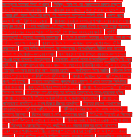
সর্বোত্তম সরকার: মির্জা ফখরুল"
"নিষিদ্ধ ঘোষণার পর ভোরবেলায় ঢাকার রাস্তায়
ছাত্রলীগের নেতাদের মিছিল"
"নেতানিয়াহু যুক্তরাজ্যে ঢুকলে গ্রেপ্তার হতে পারেন
"নোয়াখালী জেলা বিএনপির নতুন পাঁচ সদস্যের আহ্বায়ক কমিটি গঠন"
"পদ্মার পাড়ে
অস্থায়ী হাটে ইলিশ বেচাকেনা"''
"পাকিস্তান থেকে বাংলাদেশে আসার পর রুনা লায়লার
সম্মুখীন বাধার"
"পাগলা মসজিদে এক বস্তা চিঠি:
"পাবনার শুঁটকি রপ্তানি হচ্ছে বিদেশে"
"পুতিনের নতুন ধরনের আরও শক্তিশালী ক্ষেপণাস্ত্র ব্যবহারের হুমকি"
"পৃথিবীর
অভ্যন্তরীণ কেন্দ্রের আকৃতি বদলাচ্ছে"
"প্রধান উপদেষ্টা: সরকার এ বছরের শেষ নাগাদ
নির্বাচন আয়োজন করবে"
"প্রবল ঘূর্ণিঝড় 'দানা' আসন্ন: বাংলাদেশের জন্য ঝুঁকির
পর্যবেক্ষণ"
"প্রেস সচিব: সচিবালয়ে সাংবাদিকদের প্রবেশাধিকার সীমিত করা হয়েছে"
"ফিফা ও খেলোয়াড়-ক্লাবের সংঘাত
"ফ্যাসিবাদের পক্ষে লিখতে ব্যবহৃত কলম ভেঙে
দেওয়া হবে: হাসনাত আবদুল্লাহ"
"বইমেলায় ‘মবের’ মতো উসকানিমূলক পরিস্থিতি কেন
সৃষ্টি হলো
"বঙ্গোপসাগরে মাছ ধরার সময় মিয়ানমারের নৌবাহিনীর হাতে আটক ৫৬ জেলে"
"বছরের পর বছর মনে রাখা হবে তোমার অর্জন" – মুশফিককে নিয়ে তামিম
"বরিশাল শিক্ষা
বোর্ডে পাসের হার এবং জিপিএ-৫ বৃদ্ধির খবর"
"বাজারে উন্মোচন হলো সিটি গ্রুপের নতুন
পণ্য ‘টুটি টুইস্ট’"
"বাজেটে অর্থনৈতিক পুনরুদ্ধারে গুরুত্ব দেওয়ার আহ্বান সিপিডির"
"বাবা কারাগারে
"বায়ুদূষণে বিশ্বের পঞ্চম স্থানে ঢাকা
"বাংলাদেশ ডেভেলপমেন্ট পার্টি পেল
নিবন্ধন সনদ"
"বাংলাদেশ ব্যাংক: ব্যাংকে সাইবার আক্রমণের আশঙ্কাজনক বৃদ্ধি"
"বাংলাদেশে আওয়ামী লীগের অপ্রাসঙ্গিকতা: হাসনাত আবদুল্লাহ"
"বাংলাদেশের
পাঠ্যবইতে মানচিত্র ও তথ্য বিষয়ে চীনের আপত্তি"
"বিচারক ট্রাম্প প্রশাসনের
গণবরখাস্তের নির্দেশনা আটকে দিলেন"
"বিটিআরসি স্টারলিংক নিয়ে কাজ করছে: ইলন
মাস্কের উদ্যোগ"
"বিদেশ ভ্রমণে দেশি পর্যটকদের কমতি
"বিপিএলে ক্রিকেট ও সিনেমার
'বিস্ফোরণ' উপভোগ করছেন শাকিব খান"
"বিভিন্ন স্থানে খাবারের দোকান খোলা রাখতে
বাধা
"বিশ্বের সংঘাতজনিত ক্ষুধায় প্রতিদিন ২১ হাজার মানুষের মৃত্যু: অক্সফাম"
"বেক্সিমকোর শ্রমিক-কর্মচারীদের পাওনা পরিশোধে ৫২৫ কোটি টাকা ঋণ প্রদান করবে
সরকার"
"বোমা ফাটিয়ে ও গুলি চালিয়ে সোনার দোকানে ডাকাতি
"ব্যবসায়ীকে কোপানোর