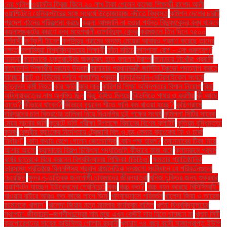
নেয় পুলিশ
ওয়ালটন ফ্রিজ কিনে ২০ লাখ টাকা পেলেন কলেজ শিক্ষার্থী রাশেদ আলী
ওয়াশিংটনে হেলিকপ্টারের সঙ্গে সংঘর্ষে উড়োজাহাজ নদীতে বিধ্বস্ত
কমিশন দেশের চারটি
প্রদেশ গঠনের পরিকল্পনা করছে
কয়লা আমদানি না হওয়া পর্যন্ত বিদ্যুৎকেন্দ্র বন্ধ থাকবে
কয়লাসঙ্কটের কারণে বন্ধ মহেশখালী তাপবিদ্যুৎ কেন্দ্র
করমজলে তিন দিনে ৭৫০০
দর্শনার্থী
কর্ণফুলী টানেল
কলসিন্দুর গ্রামের অদম্য মেয়েরা আবারও প্রমাণ করেছে তাদের
দক্ষতা
কলাম্বিয়া বিশ্ববিদ্যালয়ের শিক্ষার্থী
কাঁচা মরিচে
কানপাকা রোগ - এক গুরুত্বপুর্ণ
সমস্যা
কানাডাকে যুক্তরাষ্ট্রের অঙ্গরাজ্য হতে বললেন ট্রাম্প
কানাডায় নিখোঁজ প্রবাসী
বাংলাদেশি শিক্ষার্থীর মরদেহ উদ্ধার
কানাডার প্রধানমন্ত্রী জাস্টিন ট্রুডো পদত্যাগ করতে
যাচ্ছেন
কান্ট ও হিউমের দর্শনে গাজালির প্রভাব
কাভার্ডভ্যান-মোটরসাইকেল সংঘর্ষে
ছাত্রদল কর্মী নিহত
কার ক্ষতি
কার লাভ
কারিগরি শিক্ষা অধিদপ্তরে বিশাল নিয়োগ
কিছু
অধিনায়কত্বের নাম অনুমিত ছিল
কিছু ইঙ্গিত মিলছে
কিডনিতে পাথর ও করণীয়
কী আছে
তাতে?
কীভাবে খাবেন?
কীভাবে বুঝবেন শীতে পানি কম খাওয়া হচ্ছে?
কুড়িগ্রামে
দরিদ্রদের চাল বিতরণের তালিকা নিয়ে বিএনপির দুই পক্ষের সংঘর্ষ
কুমিল্লা সিটির সাবেক
মেয়র সূচনার জমি
কুয়েটে ভর্তি পরীক্ষা উপলক্ষে বিমানের বিশেষ ফ্লাইট
কৃত্রিম বুদ্ধিমত্তা
কৃষক
কেন্দ্রীয় ব্যাংকের নির্দেশনায় ট্রেজারি বিল ও বন্ড কেনায় ব্যাংকের ফি ও চার্জ
নির্ধারণ"
কোন কথায় রেগে গেলেন জেলেনস্কি
কোন পক্ষ হারল?
ক্যানসারের টিকা নিয়ে
আশার আলো
ক্যান্সারের বিকল্প চিকিৎসা পদ্ধতিগুলি কীভাবে কাজ করে
ক্লাসরুমে প্রথম
বর্ষের ছাত্রকে বিয়ে করলেন বিশ্ববিদ্যালয় শিক্ষিকা (ভিডিও)
ক্ষমতার প্রাতিষ্ঠানিক
ভারসাম্য প্রতিষ্ঠায় বিএনপিসহ প্রধান রাজনৈতিক দলগুলো সংবিধানে যে পরিবর্তনগুলো
চেয়েছিল
ক্ষুদ্র নৃ-তাত্বিক জনগোষ্ঠী চাকমাদের জীবনযাত্রা
খনিজ চুক্তির জন্য শুক্রবার
ওয়াশিংটন যাচ্ছেন ইউক্রেনের প্রেসিডেন্ট
খবর
খরচ কত?
খরচ বহন করেছে বিসিসিআই"
খাওয়ার বাইরে আরও কত কাজে লাগে ডিম!
খাদ্যাভ্যাসে পরিবর্তন
খালেদা জিয়া ও তারেক
রহমানকে খালাস''
খালেদা জিয়ার নতুন মামলার কার্যক্রম বাতিল
খুলনা বিশ্ববিদ্যালয়ের
স্থাপনা: জীবনানন্দ–জগদীশচন্দ্রের নাম মুছে এখন কেউই দায় নিতে চাচ্ছেন না
খুলনা সিটি
করপোরেশনের সাবেক কাউন্সিলর গোলাম রব্বানী
খুলনায় ৭৪ বছর বয়সী সাজাপ্রাপ্ত ইউপি