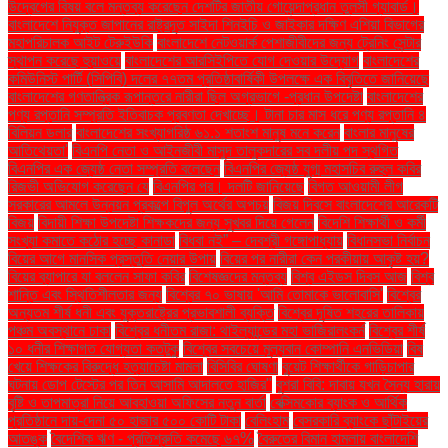
উদ্বেগের বিষয় বলে মন্তব্য করেছেন দেশটির জাতীয় গোয়েন্দাপ্রধান তুলসী গ্যাবার্ড।
বাংলাদেশে নিযুক্ত জাপানের রাষ্ট্রদূত সাইদা শিনইচি ও জাইকার দক্ষিণ এশিয়া বিভাগের
মহাপরিচালক আইট টেরুইউকি
বাংলাদেশে নেটওয়ার্ক পেশাজীবীদের জন্য ট্রেনিং সেন্টার
স্থাপন করেছে হুয়াওয়ে
বাংলাদেশের আরসিইপিতে যোগ দেওয়ার উদ্যোগ
বাংলাদেশের
কমিউনিস্ট পার্টি (সিপিবি) দলের ৭৭তম প্রতিষ্ঠাবার্ষিকী উপলক্ষে এক বিবৃতিতে জানিয়েছে
বাংলাদেশের গণতান্ত্রিক রূপান্তরে নারীরা ছিল অগ্রভাগে -প্রধান উপদেষ্টা
বাংলাদেশের
পণ্য রপ্তানি সম্প্রতি ইতিবাচক প্রবণতা দেখাচ্ছে। টানা চার মাস ধরে পণ্য রপ্তানি ৪
বিলিয়ন ডলার
বাংলাদেশের সংখ্যাগরিষ্ঠ ৬১.১ শতাংশ মানুষ মনে করেন
বাংলার মানুষের
আতিথেয়তা'
বিএনপি নেতা ও আইনজীবী মাসুদ তালুকদারের সব দলীয় পদ স্থগিত
বিএনপির এক জ্যেষ্ঠ নেতা সম্প্রতি বলেছেন
বিএনপির জ্যেষ্ঠ যুগ্ম মহাসচিব রুহুল কবির
রিজভী অভিযোগ করেছেন যে
বিএনপির পর। দলটি জানিয়েছে
বিগত আওয়ামী লীগ
সরকারের আমলে উন্নয়ন প্রকল্পে বিপুল অর্থের অপচয়
বিজয় দিবসে বাংলাদেশের আরেকটি
বিজয়
বিদায়ী শিক্ষা উপদেষ্টা শিক্ষকদের জন্য সুখবর দিয়ে গেলেন
বিদেশি শিক্ষার্থী ও কর্মী
সংখ্যা কমাতে কঠোর হচ্ছে কানাডা
বিধবা নই” – দেবশ্রী গঙ্গোপাধ্যায়
বিধানসভা নির্বাচন
বিয়ের আগে মানসিক প্রস্তুতি নেয়ার উপায়
বিয়ের পর নারীরা কেন পরকীয়ায় আকৃষ্ট হয়?
বিয়ের ব্যাপারে যা বললেন সাফা কবির
বিশেষজ্ঞদের মন্তব্য
বিশ্ব এইডস দিবস আজ
বিশ্ব
শান্তি এবং স্থিতিশীলতার জন্য
বিশ্বের ৭০ ভাষায় 'আমি তোমাকে ভালোবাসি'
বিশ্বের
অন্যতম শীর্ষ ধনী এবং যুক্তরাষ্ট্রের প্রভাবশালী ব্যক্তি
বিশ্বের দূষিত শহরের তালিকায়
পঞ্চম অবস্থানে ঢাকা
বিশ্বের ধনীতম রাজা: থাইল্যান্ডের মহা ভাজিরালংকর্ন
বিশ্বের শীর্ষ
১০ ধনীর শিক্ষাগত যোগ্যতা কতটুকু
বিশ্বের সবচেয়ে মূল্যবান কোম্পানি এনভিডিয়া
বিষ
খেয়ে শিক্ষকের বিরুদ্ধে হত্যাচেষ্টা মামলা
বিসিবির ঘোষণা
বুয়েট শিক্ষার্থীকে গাড়িচাপার
ঘটনায় ডোপ টেস্টের পর তিন আসামি আদালতে হাজির"
বুশরা বিবি: দাবায় যখন সৈন্য হারায়
বৃষ্টি ও তাপমাত্রা নিয়ে আবহাওয়া অফিসের নতুন বার্তা
বেক্সিমকোর ব্যাংক ও আর্থিক
প্রতিষ্ঠানে দায়-দেনা ৫০ হাজার ৫০০ কোটি টাকা
বেলিংহাম
বেসরকারি ব্যাংকে ছাঁটাইয়ের
আতঙ্ক
বৈদেশিক ঋণ - প্রতিশ্রুতি কমেছে ৬৭%
বৈরুতের বিমান হামলায় বাংলাদেশি