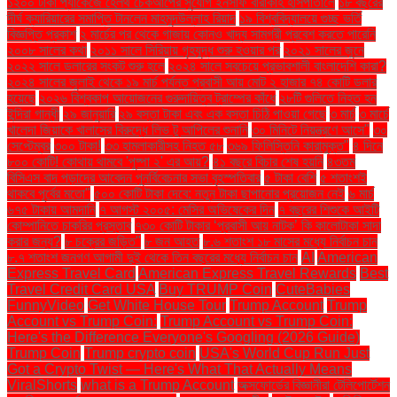
১২০০ টাকা প্যাকেজে হেলথ চেকআপের সুযোগ ইনসাফ বারাকাহ হাসপাতালে
১৮ বছরের
দীর্ঘ ক্যারিয়ারের সমাপ্তি টানলেন মাহমুদউল্লাহ রিয়াদ
১৯ বিশ্ববিদ্যালয়ে গুচ্ছ ভর্তি
বিজ্ঞপ্তি প্রকাশ
২ মার্চের পর থেকে গাজায় কোনও খাদ্য সামগ্রী প্রবেশ করতে পারেনি
২০০৮ সালের কথা
২০১১ সালে সিরিয়ায় গৃহযুদ্ধ শুরু হওয়ার পর
২০২১ সালের জুনে
২০২২ সালে ডলারের সংকট শুরু হলে
২০২৪ সালে সবচেয়ে প্রভাবশালী বাংলাদেশি কারা?
২০২৪ সালের জুলাই থেকে ১৯ মার্চ পর্যন্ত প্রবাসী আয় মোট ২ হাজার ৭৪ কোটি ডলার
হয়েছে
২০২৬ বিশ্বকাপ আয়োজনের গুরুদায়িত্ব ট্রাম্পের কাঁধে
২৮টি গুলিতে নিহত হন
ইন্দিরা গান্ধী
২৯ জানুয়ারি
২৯ বস্তা টাকা এবং এক বস্তা চিঠি পাওয়া গেছে
৩ মার্চ
৩ মার্চে
খালেদা জিয়াকে খালাসের বিরুদ্ধে লিভ টু আপিলের শুনানি
৩০ মিনিটে নিয়ন্ত্রণে আসে"
৩০
সেপ্টেম্বর
৩০০ টাকা!
৩৩ হামলাকারীসহ নিহত ৫৮
৩৬৯ ফিলিস্তিনি কারামুক্ত"
৪ দিনে
৮০০ কোটি! কোথায় থামবে 'পুষ্পা ২' এর আয়?
৪১ বছরে বিচার শেষ হয়নি
৪৩তম
বিসিএস বাদ পড়াদের আবেদন পুনর্বিবেচনার সভা বৃহস্পতিবার
৫ টাকা বেশি
৫ শতাংশই
থাকবে পূর্বের মতো"
৫০০ কোটি টাকা দেবে: নতুন টাকা ছাপানোর প্রয়োজন নেই
৬ মার্চ
৬৭৫ টাকায় আমদানি
৭ আগস্ট ২০০৫: মেসির অভিষেকের দিন
৭ বছরের শিশুকে আইটি
কোম্পানিতে চাকরির প্রস্তাব
৭৩০ কোটি টাকার ‘প্রবাসী আয় নাটক’ কি কালোটাকা সাদা
করার জন্য?
৮ চক্রের জড়িত"
৮ জন আহত
৮.৬ শতাংশ ১৮ মাসের মধ্যে নির্বাচন চান
৮.৭ শতাংশ জনগণ আগামী দুই থেকে তিন বছরের মধ্যে নির্বাচন চান
AI
American
Express Travel Card
American Express Travel Rewards
Best
Travel Credit Card USA
Buy TRUMP Coin
CuteBabies
FunnyVideo
Get White House Tour
Trump Account
Trump
Account vs Trump Coin:
Trump Account vs Trump Coin:
Here's the Difference Everyone's Googling (2026 Guide)
Trump Coin
Trump crypto coin
USA's World Cup Run Just
Got a Crypto Twist — Here's What That Actually Means
ViralShorts
what is a Trump Account
অক্সফোর্ডের বিজ্ঞানীরা টেলিপোর্টেশন