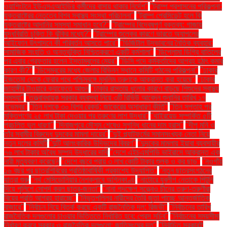
ওয়াশিংটনে ইউএসএআইডির কর্মীদের বাসায় থাকার নির্দেশ"
"ট্রাম্প প্রশাসনের পরিকল্পনা:
যুক্তরাষ্ট্রের নেতৃত্বে বিশ্ব স্বাস্থ্য সংস্থা পরিচালনা"
"ট্রাম্প প্রেসিডেন্ট হলে কি
যুক্তরাষ্ট্রে আদানির সমস্যা সমাধান হবে?"
"ট্রাম্পের বিদ্বেষপূর্ণ বক্তব্য: গাজায়
যুদ্ধবিরতি চুক্তি কি ঝুঁকির মধ্যে?"
"ট্রাম্পের শুল্কের কারণে ভারতে অ্যাপলের
আইফোন উৎপাদনে কী পরিবর্তন আসতে পারে"
"ডিজিটাল উদ্ভাবনের নৈতিক ব্যবহার:
সামাজিক সংহতি ও অন্তর্ভুক্তি নিশ্চিতকরণে একটি কর্মশালা"
"ডিপ্লোমা ডিগ্রি বাতিলের
পর এবার গ্রেফতার হলেন ইস্তাম্বুলের মেয়র"
"ডিসি পদে কর্মকর্তাদের আগ্রহ হঠাৎ কমার
কারণ কী?"
"ডিসেম্বরের মধ্যে জেলার বিভিন্ন স্থানে কমিটি গঠনের পরিকল্পনা"
"ঢাকার
ইজতেমা থেকে ফেরার পথে পশ্চিমবঙ্গে মুসলিম তরুণকে আক্রান্ত করা হয়েছে"
"ঢাকার
জাহাঙ্গীর টাওয়ারে ক্যাফেতে আগুন
"ঢাকার রাস্তায় ধুলোর কারণে বাড়ছে শিশুদের স্বাস্থ্য
সমস্যা"
"তত্ত্বাবধায়ক সরকার ব্যবস্থা নিয়ে ৩টি রিভিউ আবেদন শুনানির তারিখ ১৭
নভেম্বর"
"তিন দশকে ৩০ বিশ্ব রেকর্ড: জাকেরের অসাধারণ কীর্তি"
"তিন সপ্তাহ পর
মুক্তিপণের ২৫ লাখ টাকা দেওয়ার পর তরুণের লাশ উদ্ধার"
"থাইরয়েড সম্পর্কিত ৫টি
প্রচলিত ভুল ধারণা"
"দিনাজপুরে মৌসুম শেষেও সুগন্ধি ধানের দাম হ্রাস"
"দীপু মনি ও
তাঁর স্বামীর বিরুদ্ধে দুদকের মামলা দায়ের"
"দুই প্ল্যাটফর্মের সমানসংখ্যক নেতা নিয়ে
নতুন দলের কমিটি
"দুটি আলংকারিক উদ্ভিদের বিবরণ"
"দুদকের মামলায় ইয়াবা ব্যবসায়ীর
৭৬ লাখ টাকার অবৈধ সম্পদ উদ্ধারের দাবি
"দেশে এইচএমপিভি ভাইরাসে আক্রান্ত এক
নারী মৃত্যুবরণ করেছেন
"দেশে বছরে প্রায় ৩ লাখ কোটি টাকার শুল্ক ও কর ছাড়"
"নওগাঁয়
১৬ বছর পর ছাত্রশিবিরের প্রতিষ্ঠাবার্ষিকী প্রকাশ্যে উদযাপিত"
"নতুন ছাত্রসংগঠনের
যাত্রা শুরু
"নর্থ মেসিডোনিয়ার নৈশক্লাবে অগ্নিকাণ্ড
"নাটোরে যুবলীগ নেতাকে পিটুনি
দিয়ে পুলিশে সোপর্দ করল ছাত্র-জনতা"
"নানা পদক্ষেপ সত্ত্বেও চীনের তরুণ-তরুণীরা
বিয়ের প্রতি আগ্রহ হারাচ্ছে"
"নিভৃতপল্লির নারীদের তৈরি জুতা পাচ্ছে আন্তর্জাতিক
বাজারে"
"নির্বাচন নিয়ে বিতর্ক করছে একটি রাজনৈতিক দল: রিজভী"
"নির্বাচনের তারিখ
রাজনৈতিক দলগুলোর চাওয়ার ভিত্তিতে নির্ধারিত হবে: প্রেস সচিব"
"নির্বাচনের সময়সীমা
নির্ধারণ করবে সরকার ও রাজনৈতিক দলগুলো: জাতিসংঘের দূত"
"নির্বাচিত সরকারই