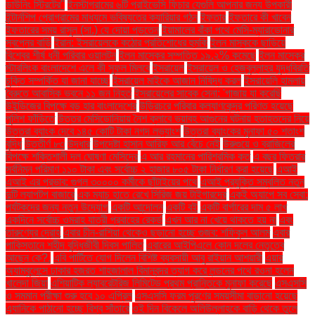
ডাউনিং স্ট্রিটের"
ইনস্টাগ্রামের ৬টি প্রাইভেসি ফিচার যেগুলি আপনার জন্য উপকারী
ইন্টার্নশিপ প্রোগ্রামের মাধ্যমে ভবিষ্যতের ক্যারিয়ার গঠন
ইফতার
ইফতারে কী খাবেন
ইফতারের সময় রাসুল (সা.) যে দোয়া পড়তেন
ইয়ামালের বাঁকা পথে মেসি-ম্যারাডোনার
স্বপ্নের বাড়ি
ইরান: ইসরায়েলকে কঠোর প্রতিশোধের হুমকি
ইলন মাস্ককে ছাড়িয়ে
বিশ্বের শীর্ষ ধনী পরিবার ওয়ালটন
ইলন মাস্কের সম্পত্তি ১৯.২% কমেছে
ইলন মাস্কের
স্টারলিংক বাংলাদেশে এলে কী সুফল মিলবে
ইসরায়েল
ইসরায়েল ও হেজবুল্লাহর যুদ্ধবিরতি
চুক্তি সম্পর্কিত যা জানা যাচ্ছে
ইসরায়েল মাইকে আজান নিষিদ্ধ করল
ইসরায়েলি হামলায়
বৈরুতে আবাসিক ভবনে ১১ জন নিহত
ইসরায়েলের সাবেক সেনা: 'গাজায় যা করেছি
উইন্ডিজের বিপক্ষে বড় হার বাংলাদেশের
উড়িরচরে পরিবার কল্যাণকেন্দ্র পরিণত হয়েছে
পুলিশ ফাঁড়িতে
উত্তর মেসিডোনিয়ায় নৈশ ক্লাবে ভয়াবহ আগুনের ঘটনায় হতাহতদের নিয়ে
উত্তরা ব্যাংক দেবে ১৪৫ কোটি টাকা নগদ লভ্যাংশ
উত্তরা ব্যাংকের মুনাফা ৫০ শতাংশ
বৃদ্ধি
উত্তীর্ণ ৮৩
উদ্ধার
উপদেষ্টা হাসান আরিফ আর বেঁচে নেই
উরুগুয়ে ও ব্রাজিলের
বিপক্ষে শক্তিশালী দল ঘোষণা মেসিদের
এ আর রহমানের পারিশ্রমিক কত
এ বছর ফিতরার
সর্বনিম্ন পরিমাণ ১১০ টাকা এবং সর্বোচ্চ ২ হাজার ৮০৫ টাকা নির্ধারণ করা হয়েছে
এআই
এআই এর প্রভাব: গুগল ৩০০০০ কর্মীকে ছাঁটাইয়ের পথে
এআই প্রযুক্তি সম্বলিত নতুন
দুটি ল্যাপটপ বাজারে
এক ম্যাচ হাতে রেখে সিরিজ জয় টাইগারদের
একই অ্যাপে সব সেবা:
পর্যটকদের জন্য নতুন উদ্যোগ
একটি আন্দোলন
একটি বই
একটি বার্গারের দাম ৫ লাখ
একদিনে সর্বোচ্চ ওমরাহ যাত্রী প্রবাহের রেকর্ড
এখন আর না খেয়ে থাকতে হয় না
এবং
তারুণ্যের দ্রোহ
এবার চীন-রাশিয়া থেকেও ছড়ানো হচ্ছে গুজব: শফিকুল আলম
এবার
পাকিস্তানে শহীদ বুদ্ধিজীবী দিবস পালিত
এবারের আইপিএলে কোন দলের নেতৃত্বে
আছেন কে?.
এবি পার্টিতে যোগ দিলেন বিশিষ্ট ব্যবসায়ী আবু রাইয়ান আশয়ারী
এয়ার
অ্যাম্বুলেন্সে ঢাকার হজরত শাহজালাল বিমানবন্দর ত্যাগ করে লন্ডনের পথে রওনা হলেন
খালেদা জিয়া
এশিয়াটিক ল্যাবরেটরিজ লিমিটেড প্রথম প্রান্তিকে মুনাফা করেছে
এসএসসি
ও সমমান পরীক্ষা শুরু হবে ১০ এপ্রিল
এসএসসি ফরম পূরণের সময়সীমা বাড়ানো হয়েছে
এ্যানিকে পাঠানো হচ্ছে বিশ্ব সাঁতারে
ওই দিন বিকেলে অলিউল্লাহকে বাড়ি থেকে তুলে