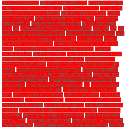
বিমানবন্দরে অবতরণ করেছে
মিনিকেট চালের দাম কেজিতে বৃদ্ধি
মিয়ানমারের জান্তা তৃতীয়
দফায় সু চির বাড়ি নিলামে বিক্রি করতে ব্যর্থ
মির্জা ফখরুলের অভিযোগ"
মুখপাত্র ও মুখ্য
সংগঠক ছাড়া অন্যান্য সকল অর্গানোগ্রাম
মুঠোফোন ও স্বর্ণালংকার ছিনতাই
মুম্বাইয়ে
বাসের ধাক্কায় নিহত ৬
মুরগির হাড় চিবানো কি আসলেই উপকারী?'
মুহাম্মদ ইউনূসের
আপিলের শুনানি শেষ
মৃত্যুর প্রাক্কালে মস্তিষ্কে কী ঘটে
মৃদু শৈত্যপ্রবাহে কাঁপছে
পঞ্চগড়
মেটা
মেট্রোরেল টিকিট বিক্রি থেকে আয় ২৪৪ কোটি টাকা
মেয়র প্রার্থী
মেসি
মেসি
রোনালদোর হ্যাটট্রিকের রেকর্ডে যোগ দিলেন"
মেসিদের নাটকীয় পরাজয় শেষ মুহূর্তে
মেসির
সঙ্গে সম্পর্কের গুঞ্জন নিয়ে মুখ খুললেন সাংবাদিক সোফি
মো. সারজিদ আলম
মোবাইলে
ইন্টারনেট স্পিড বাড়ানোর সহজ উপায়
মোহাম্মদ সালাহ চলতি মৌসুমে অবিশ্বাস্য ছন্দে
রয়েছেন
যাকে যুক্তরাষ্ট্রের অভিবাসন কর্মকর্তারা গ্রেপ্তার করেছেন
যাঁদের স্তন
ক্যানসারের ঝুঁকি বেশি
যিনি টিপু নামেও পরিচিত
যুক্তরাষ্ট্র ইয়েমেনের ইরান-সমর্থিত হুতি
বিদ্রোহীদের বিরুদ্ধে বড় আকারে সামরিক হামলা শুরু করেছে
যুক্তরাষ্ট্রে ডিমের দাম
সর্বকালের সবচেয়ে বেশি বেড়েছে
যুক্তরাষ্ট্রে পরকীয়া নিয়ে নায়ক নিরবের বিরুদ্ধে স্ত্রীর
অভিযোগ
যুক্তরাষ্ট্রে স্কুলে এলোপাতাড়ি গুলিতে নিহত ৩
যুক্তরাষ্ট্রের আন্তর্জাতিক
উন্নয়ন সংস্থা (USAID) এর প্রধান কার্যালয় ওয়াশিংটনে আজ
যুক্তরাষ্ট্রের দেওয়া
'থাড' ক্ষেপণাস্ত্রবিধ্বংসী ব্যবস্থা:
যুক্তরাষ্ট্রের বাজারে প্রতিযোগীদের চেয়ে পিছিয়ে
পড়ছে বাংলাদেশ
যুক্তরাষ্ট্রের শুল্কের প্রতিক্রিয়া হিসেবে"
যুদ্ধ
যুদ্ধকালীন সতর্কতার
মতো প্রস্তুতি নিতে হবে: প্রধান উপদেষ্টা"
যুব উন্নয়ন অধিদপ্তরে ১২০ পদের বড়
নিয়োগ
যুবলীগ ও ছাত্রলীগের ৪ নেতা আটক
যুবলীগের সাবেক সভাপতি
যে কারণে হঠাৎ
ওজন বেড়ে যায়
যেন মেঘের ভেলায় ভাসছি...
যেভাবে রেকর্ড করবেন হোয়াটসঅ্যাপ কল
যেসব কারণে রোজা ভেঙে যায়
রক্তচাপ নিয়ে কিছু আলোচনা
রক্তে হিমোগ্লোবিন বাড়াবে
যেসব খাবার
রংপুর গ্রেপ্তার নীলফামারীর সাবেক এমপি আফতাব উদ্দিন
রংপুরের আকাশে
মেঠো আবাবিল
রমজানুল মুবারক - কল্যাণের অফুরন্ত ভান্ডার
রমজানে আল্লাহর নৈকট্য
লাভের ১০ আমল
রমজানে তাকওয়া অর্জনের উপায়
রহস্য বাড়ছে সেই '২৫ হাজার বছরের
পুরোনো' পিরামিড নিয়ে
রাঙামাটির চায়না কমলা: সফল চাষের এক নতুন দিগন্ত
রাজধানীতে