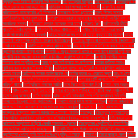
প্রযুক্তিতে অর্জন করেছেন বড় সাফল্য
অগ্রযাত্রার যাত্রীরা
অটোমোবাইল
অতিরিক্ত চা
খেলে যেসব সমস্যা হতে পারে
অতিরিক্ত লবণ খাওয়ার পরিণতি কী
অনলাইন ব্যবসা
পরিচালনায় হাইকোর্টের ৯টি নির্দেশনা
অনলাইন শিক্ষা প্ল্যাটফর্ম
অন্য দিনের মতোই
অপরিকল্পিত ঋণের বৃহৎ বোঝা
অপ্রাপ্তবয়স্কদের সঙ্গে প্রেমের সম্পর্ক: আইনি বাধা ও
সামাজিক সমস্যা
অভিজ্ঞতা ছাড়াই আবেদন করা যাবে
অভিনয় শিল্পী
অভিনেত্রী কীর্তি
সুরেশের বিবাহ সম্পন্ন
অস্কার জিততে পারবেন কি?
অ্যাডমিনকে গুলি করে হত্যা
অ্যালোভেরার বিভিন্ন ব্যবহার
আইএসআইএসের পতাকা হাতে যুক্তরাষ্ট্রে হামলা!
আইন
উপদেষ্টা অধ্যাপক আসিফ নজরুল জানিয়েছেন
আইনের শাসন না থাকলে কেউ নিরাপদ নয়
- তারেক রহমান
আইপিএলে বেতন বৃদ্ধির চমক
আওয়ামী লীগকে নিষিদ্ধ করার বিষয়ে এক
প্রশ্নের জবাবে মান্না বলেন
আগামী ২ বছরে সরকারি খাতে ৫ লাখ নতুন চাকরি সৃষ্টি হবে
আগামী এক বছরের মধ্যে জাতীয় নির্বাচন অনুষ্ঠিত হওয়া উচিত
আগামী জাতীয় সংসদ
নির্বাচন কবে অনুষ্ঠিত হবে
আজ বুধবার সচিবালয়ে সাংবাদিকদের
আটার রুটিকে আরও
পুষ্টিকর করার কয়েকটি সহজ উপায়
আতিকুল সালাম ক্যান্টনমেন্ট থানায় লিখিত অভিযোগ
দায়ের করেন
আতিকুল সালাম জানিয়েছেন যে
আতিথেয়তা ও খাবারের স্বাদ
আধ ঘণ্টায়
২০ লাখ হিট
আন্তর্জাতিক মুদ্রা তহবিলের সতর্কতা
আপনার ঠোঁট এক্সফোলিয়েট করার
পরিপূর্ণ গাইড
আফ্রিদিকে বললেন তামিম
আম দিয়ে পাটিসাপটা পিঠা
আমরা কেন ভ্রমণ
করি?
আমলাতন্ত্র রাজনীতির চাপে
আমার বাংলাদেশ পার্টির (এবি পার্টি) সদস্যসচিব মজিবুর
রহমান মঞ্জু বলেছেন
আমি ক্লান্ত
আরও একটি কারখানা পেল পরিবেশবান্ধব স্বীকৃতি
আসকের উদ্বেগ: ঢাকা প্রতিবেদন"
আসামে গরুর মাংস খাওয়া নিষিদ্ধ
আসিফ নজরুলের
সঙ্গে অশোভন আচরণের জন্য তারেক রহমানের নিন্দা
আহত ১".
ইইউ বাংলাদেশের
সংস্কার উদ্যোগে সমর্থন জানালেন - হাদজা লাহবিব
ইউক্রেন
ইউক্রেনে যুক্তরাষ্ট্রের
প্রস্তাবিত যুদ্ধবিরতি চুক্তি নিয়ে রাশিয়ার প্রেসিডেন্ট ভ্লাদিমির পুতিনে
ইউক্রেনে সেনা
পাঠানোর সম্ভাবনা উড়িয়ে দেননি কানাডা - ট্রুডো
ইউক্রেনের প্রেসিডেন্ট ভলোদিমির
জেলেনস্কি অভিযোগ করেছেন যে
ইউনাইটেড কমার্শিয়াল ব্যাংক (ইউসিবি) বছরের তৃতীয়
প্রান্তিকে শেয়ারপ্রতি আয় (ইপিএস) বৃদ্ধি পেয়েছে।
ইউরোপ
ইউরোপজুড়ে সাড়া
ইঙ্গিত