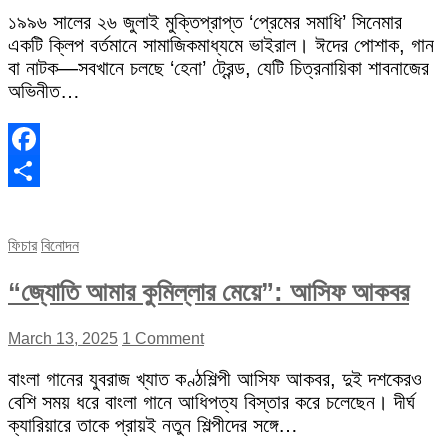
১৯৯৬ সালের ২৬ জুলাই মুক্তিপ্রাপ্ত ‘প্রেমের সমাধি’ সিনেমার
একটি ক্লিপ বর্তমানে সামাজিকমাধ্যমে ভাইরাল। ঈদের পোশাক, গান
বা নাটক—সবখানে চলছে ‘হেনা’ ট্রেন্ড, যেটি চিত্রনায়িকা শাবনাজের
অভিনীত…
Facebook
Share
ফিচার
বিনোদন
“জ্যোতি আমার কুমিল্লার মেয়ে”: আসিফ আকবর
March 13, 2025
1 Comment
বাংলা গানের যুবরাজ খ্যাত কণ্ঠশিল্পী আসিফ আকবর, দুই দশকেরও
বেশি সময় ধরে বাংলা গানে আধিপত্য বিস্তার করে চলেছেন। দীর্ঘ
ক্যারিয়ারে তাকে প্রায়ই নতুন শিল্পীদের সঙ্গে…