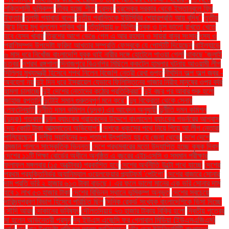
শক্তিশালী ভূমিকম্প
তীব্র হচ্ছে শীত
তুরস্ক
তুরস্কের সরকার থেকে ইস্তানবুলে ফ্রি
ইফতার
তুলসী গ্যাবার্ড বলেন
তৃতীয় প্রান্তিকে ইউসিবির শেয়ারপ্রতি আয় বৃদ্ধি"
তৃতীয়
বিয়ে নিয়ে মুখ খুললেন শাকিব খান
তেঁতুলিয়ায় ৮ ডিগ্রি
ত্বক ও চুল ভালো রাখতে খেতে
হবে যেসব খাবার
ত্রিশের আগে ভেঙে গেল এ আর রহমান ও সায়রা বানুর সংসার
ৎস্য ও
প্রাণিসম্পদ উপদেষ্টা ফরিদা আখতার সম্প্রতি ফেসবুকে যে পোস্টটি দিয়েছেন
থাইল্যান্ডে
৬ মাস ধরে নিখোঁজ বাংলাদেশি যুবক থাই নারীর সঙ্গে হোটেলে পাওয়া গেল!
থাকছে ‘জুলাই
চত্বর’
দশরথ রঙ্গশালা
দিনাজপুরে বিএনপির মিছিলে ককটেল হামলার ঘটনায় আওয়ামী লীগ
দিল্লির মুখ্যমন্ত্রী হিসেবে শপথ নিলেন বিজেপি নেত্রী রেখা গুপ্ত
দীর্ঘদিন অল্প অল্প জ্বর -
অবহেলা নয়
দুই দিন ধরে ইসরায়েল যেভাবে ফিলিস্তিনের গাজার নিরীহ মানুষের ওপর বর্বর
হামলা চালাচ্ছে
দুই দেশের নেতাদের কঠোর প্রতিক্রিয়া"
দুই বছর পর আবার শুরু হলো
জাহাজ রপ্তানি
দুটোই সমান গুরুত্বপূর্ণ মনে করে"
দুধ বিক্রেতা থেকে সেনার
লেফটেন্যান্ট!
দুর্নীতি দমন কমিশন (দুদক) এর আবেদন অনুযায়ী
দুর্নীতি দমন কমিশন
(দুদক) গতকাল
দুর্বল ব্যাংকের গ্রাহকদের উদ্দেশে বাংলাদেশ ব্যাংকের গভর্নরের আশ্বাস
দেড় কোটি টাকা আত্মসাতের অভিযোগ"
দেশকে ধ্বংসের পথে নিয়ে গিয়ে আ.লীগ নেতারা
পালিয়েছেন"
দেশীয় সয়াবিনের ৮০ শতাংশ উৎপাদিত হয় যে জেলা থেকে
দেশে দেশে
রমজান পালনে সাংস্কৃতিক ভিন্নতা
দেশে প্রথমবারের মতো উদযাপিত হচ্ছে কৃষক দিবস
দেশের ১১টি শিক্ষা বোর্ডের অধীনে অনুষ্ঠিত এ বছরের এইচএসসি ও সমমান পরীক্ষার
ফলাফল মঙ্গলবার (১৫ অক্টোবর) প্রকাশিত হবে
দেশের অর্থনীতি উল্টো পথে যাচ্ছে
দেশের
প্রথম প্রযুক্তিনির্ভর অ্যানিম্যাল ওয়েলফেয়ার প্ল্যাটফর্ম 'পেটগো'
দেশের বাজারে সোনার
দাম প্রতি ভরি ২ হাজার ৬১৩ টাকা বাড়ছে। এর ফলে ভালো মানের এক ভরি সোনার দাম
হবে ১ লাখ ৫৩ হাজার টাকা
দেশের বিভিন্ন স্থানে ভূমিকম্প অনুভূত
দেশের সবচেয়ে
দারিদ্র্যপ্রবণ বিভাগ হিসেবে পরিচিত ছিল
দৈনিক রেকর্ড সংখ্যক বাংলাদেশিকে ভিসা দিচ্ছে
সৌদি আরব
দোকানের ভবিষ্যৎ
দৌলতদিয়ায় ৭৩ হাজার টাকায় বিক্রি হলো
দ্বিতীয় পুত্রের
মা হলেন অভিনেত্রী প্রসূন
দ্য ইউএস এজেন্সি ফর গ্লোবাল মিডিয়া (ইউএসএজিএম)