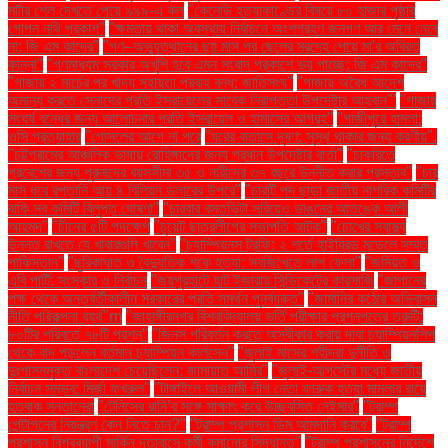
মর্টার শেল দেখতে পেয়ে ৯৯৯-এ কল
"কেনেডি হত্যাকাণ্ডের বিষয়ে ৮০ হাজার পৃষ্ঠার
গোপন নথি প্রকাশ"
"ক্ষমতায় থাকা অবস্থায় নির্বাচনে অংশগ্রহণ জনগণ আর মেনে নেবে
না: জি এম কাদের"
"গণ–অভ্যুত্থানের ছয় মাস পর ছেলের মরদেহ পেয়ে মা'র অবিরত
কান্না"
"গণমাধ্যম সরকার অখুশি হবে এমন সংবাদ প্রকাশে ভয় পাচ্ছে: জি এম কাদের"
"গাজায় ২ মার্চের পর খাদ্য সহায়তা প্রবাহ বন্ধ: জাতিসংঘ"
"গাজায় অবৈধ আদেশ
অমান্য করতে সেনাদের প্রতি ইসরায়েলের সাবেক নিরাপত্তা উপদেষ্টার আহ্বান"'
"গাজার
সংঘর্ষ বন্ধের জন্য আলোচনার প্রতি ইসরায়েল ও হামাসের আগ্রহ"
"গাজীপুরে হামলা:
ওসি প্রত্যাহার
"গোসলের আগে না পরে
"ঘরের বাতাসে দূষণ: সুস্থ থাকার জন্য করণীয়".
"চট্টগ্রামের আঞ্চলিক ভাষায় রোহিঙ্গাদের জন্য প্রধান উপদেষ্টার বার্তা"
"চাকরিতে
প্রবেশের জন্য পুরুষদের বয়সসীমা ৩৫ ও নারীদের ৩৭ বছরে উন্নীত করার প্রস্তাব"
"চার
মাস ধরে রপ্তানি আয় ৪ বিলিয়ন ডলারের উপরে"
"চারটি পদ ছাড়া জাতীয় নাগরিক কমিটির
বাকি সব কমিটি বিলুপ্ত ঘোষণা"
"চারবার বসতভিটা সরিয়েও ভাঙনের আতঙ্কে আলী
আহমদ"
"চীনের ৫টি পদক্ষেপ
"চুয়েট ছাত্রলীগের সভাপতি আটক"
"চোখের স্বাস্থ্য
উন্নত রাখতে যে খাবারগুলি খাবেন"
"চ্যাম্পিয়নস ট্রফি: ২ শর্তে হাইব্রিড মডেলে সম্মত
পাকিস্তান"
"ছুরিকাঘাত ও বৈদ্যুতিক শকে হত্যা: সবজিখেতে লাশ ফেলা"
"জমিয়ত ও
এবি পার্টি: সংস্কার ও নির্বাচন
"জয়পুরহাটে হাট ইজারায় সিন্ডিকেটের কারসাজি
"জাপানের
পক্ষ থেকে অন্তর্বর্তীকালীন সরকারের প্রতি সমর্থন পুনর্ব্যক্ত"
"জার্মানির কঠোর অভিবাসন
নীতি পরিকল্পনা ব্যর্থ"m
"জাহাঙ্গীরনগর বিশ্ববিদ্যালয় ভর্তি পরীক্ষার প্রশ্নপত্রে ত্রুটি:
৮০টির পরিবর্তে ৭৮টি প্রশ্ন"
"জিনস পরিবর্তন করতে অস্বীকার করায় দাবা চ্যাম্পিয়নশিপ
থেকে বাদ পড়লেন বর্তমান চ্যাম্পিয়ন কার্লসেন"
"জুলাই মাসের শহীদরা দুর্নীতি ও
দুঃশাসনমুক্ত বাংলাদেশ চেয়েছিলেন: জামায়াত আমির"
"জুলাই-আগস্টের মধ্যে জাতীয়
নির্বাচন সম্ভব: মির্জা ফখরুল"
"টাঙ্গাইলে আওয়ামী লীগ নেতা ফারুক হত্যা মামলার রায়ে
হতবাক সন্তানেরা
"টেনিসের রানি’র সঙ্গে সাক্ষাৎ করে উচ্ছ্বসিত নেইমার"
"ট্রাম্প
পেন্টাগনের নিয়ন্ত্রণ কেন নিতে চান?"
"ট্রাম্প প্রশাসন ডিম আমদানি করবে"
"ট্রাম্প
প্রশাসন বিশ্বব্যাপী মার্কিন দূতাবাসে কর্মী কমানোর সিদ্ধান্ত"
"ট্রাম্প প্রশাসনের নির্দেশে