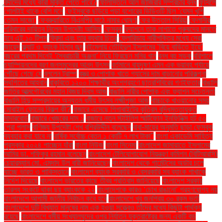
বন্দীদের মধ্যে কারা মুক্তি পেতে পারে?
ফিলিস্তিনে আল জাজিরার সম্প্রচার বন্ধ
ফুটবলে
গোলটাই থাকে বেশি মনে
ফেইসবুকে ছড়িয়ে পড়া যশোরের ভিডিওটি ছিল ‘যেমন খুশি
তেমন সাজো’
ফেব্রুয়ারিতে বিএনপির মাঠে নামার ঘোষণা
ফের উত্তাল সিরিয়া
ফেলানীর
পরিবারের দায়িত্ব নিলেন উপদেষ্টা আসিফ
ফেসবুক
ফ্যাশনে তাক লাগাতে পুরুষদের মানতে
হবে এই ১০ টিপস
ফ্রিদা এবং তার ব্যথার চিত্র
ফ্লোরিডায় নারীশক্তির মধ্যে সেরা
জায়েদ
ফ্ল্যাট ও ব্যাংক হিসাব জব্দ
বইমেলায় তৌহিদুল ইসলামের ‘বিয়ে বাড়িতে ইয়ে’
বছরের প্রথম দিনেই ‘স্বৈরাচারী অঞ্জনা’ নিয়ে ফিরছেন মনির খান
বন্ধ বহু সড়ক
বরিশালে
চ্যাম্পিয়নদের বরণ জনসমুদ্রের আনন্দ উৎসব
বর্তমানে বায়ুদূষণ এমন এক ভয়াবহ পর্যায়ে
পৌঁছে গেছে যে
বললেন ট্রাম্প
বস্ত্র ও পোশাক খাতে গ্যাসের দাম বাড়ানোর পরিকল্পনা
স্থগিতের আহ্বান
বাকৃবিতে ১২০০ শিক্ষার্থীর অংশগ্রহণে ছাত্রশিবিরের গণইফতার
বাঙালি
জাতির আত্মগৌরবের মহান বিজয় দিবস আজ
বাঙালি নারীর পোশাক এবং ফ্যাশন সচেতনতা
বাঙালি হিন্দু সম্প্রদায়ের অন্যতম ধর্মীয় উৎসব লক্ষ্মীপূজা আজ
বাচ্চাকে খাওয়ানোর সময়
মোবাইল ফোনের বিকল্প কী?
বাজারে এসেছে গিগাবাইটের কৃত্রিম বুদ্ধিমত্তাযুক্ত
মাদারবোর্ড
বাজারে খেজুরের দাম ১
বাজারে নতুন স্টাইলিশ স্মার্টফোন ইনফিনিক্স হট ৫০
প্রো প্লাস
বাণিজ্য উপদেষ্টা শেখ বশিরউদ্দীন বলেছেন
বাবা-মায়ের অনুমতি ছাড়া ফেসবুক
ব্যবহার করা যাবে না
বার্ষিক সর্বোচ্চ বেতন ১ কোটি ৭ লাখ টাকা"
বাংলা একাডেমি সাহিত্য
পুরস্কার ২০২৪ পাচ্ছেন যাঁরা
বাংলা নিউজ
বাংলা সিনেমা
বাংলাদেশ জামায়াতে ইসলামের
আমির ডা. শফিকুর রহমান বলেছেন
বাংলাদেশ টেলিযোগাযোগ নিয়ন্ত্রণ কমিশন (বিটিআরসি)
চেয়ারম্যান মো. এমদাদ উল বারী জানিয়েছেন
বাংলাদেশ থেকে গার্মেন্টসের অর্ডার চলে
যাচ্ছে ভারত ও পাকিস্তানে
বাংলাদেশ ব্যাংক সরকারি ও বেসরকারি সব ব্যাংক শাখাকে
নির্দেশ দিয়েছে
বাংলাদেশ ভারতের কাছে তীব্র প্রতিবাদ জানিয়েছে
বাংলাদেশ সরকার
তারল্য সংকটে থাকা ছয় ব্যাংককে ২২
বাংলাদেশকে কারও ‘চোখ রাঙানো’ গ্রহণযোগ্য নয়
বাংলাদেশে আগামী জাতীয় নির্বাচন কবে হবে
বাংলাদেশে খুব জনপ্রিয় ৩০ রকম ভর্তা
বাংলাদেশে দুটি বিখ্যাত মানুষের নাম এক হওয়া সত্ত্বেও তাঁদের মধ্যে কিছুটা পার্থক্য
রয়েছে
বাংলাদেশে ধর্মীয় সংখ্যালঘুদের ওপর নির্যাতন যুক্তরাষ্ট্রের জন্য একটি বড়