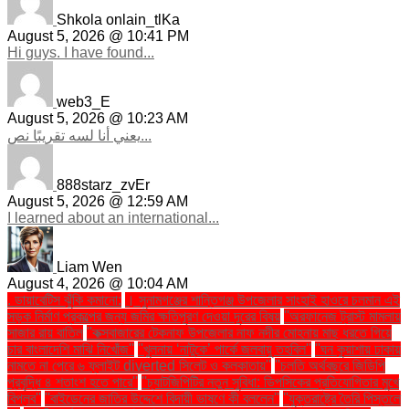
Shkola onlain_tlKa
August 5, 2026 @ 10:41 PM
Hi guys. I have found...
web3_E
August 5, 2026 @ 10:23 AM
يعني أنا لسه تقريبًا نص...
888starz_zvEr
August 5, 2026 @ 12:59 AM
I learned about an international...
Liam Wen
August 4, 2026 @ 10:04 AM
. ডায়াবেটিস ঝুঁকি কমানো:
। সুনামগঞ্জের শান্তিগঞ্জ উপজেলার সাংহাই হাওরে চলমান এই
সড়ক নির্মাণ প্রকল্পের জন্য জমির ক্ষতিপূরণ দেওয়া দূরের বিষয়
''অরফানেজ ট্রাস্ট মামলায়
সাজার রায় বাতিল
''কক্সবাজারের টেকনাফ উপজেলার নাফ নদীর মোহনায় মাছ ধরতে গিয়ে
চার বাংলাদেশি মাঝি নিখোঁজ''
''খুলনায় ‘নাটুকে’ পার্কে জলবায়ু তহবিল''
''ঘন কুয়াশায় ঢাকায়
নামতে না পেরে ৬ ফ্লাইট diverted সিলেট ও কলকাতায়''
''চলতি অর্থবছরে জিডিপি
প্রবৃদ্ধি ৪ শতাংশ হতে পারে''
''চ্যাটজিপিটির নতুন সুবিধা: ডিপসিকের প্রতিযোগিতার মুখে
বিপ্লব''
''বাইডেনের জাতির উদ্দেশে বিদায়ী ভাষণে কী বললেন''
''যুক্তরাষ্ট্রে তৈরি পিস্তলে