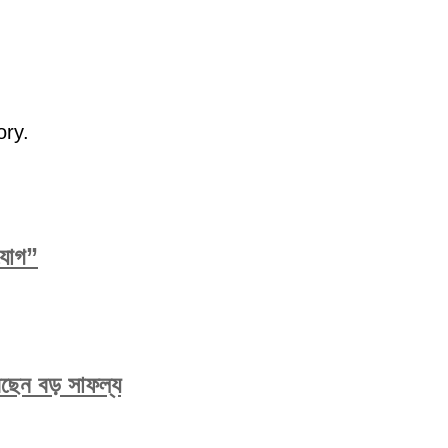
ory.
িযোগ”
করেছেন বড় সাফল্য