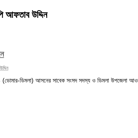
পি আফতাব উদ্দিন
িন
দ্দিন
রী-১ (ডোমার-ডিমলা) আসনের সাবেক সংসদ সদস্য ও ডিমলা উপজেলা আওয