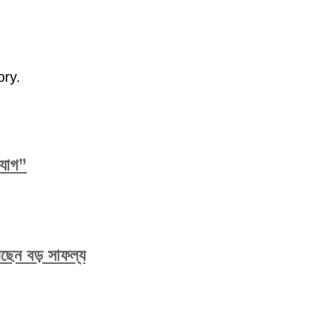
ory.
িযোগ”
করেছেন বড় সাফল্য