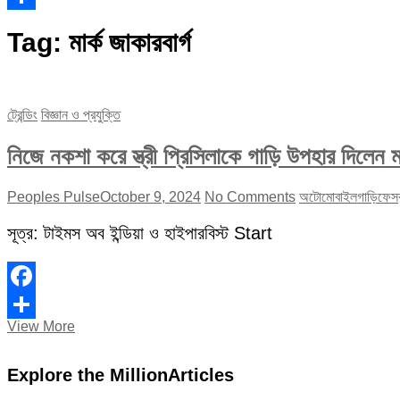
Share
Tag:
মার্ক জাকারবার্গ
ট্রেন্ডিং
বিজ্ঞান ও প্রযুক্তি
নিজে নকশা করে স্ত্রী প্রিসিলাকে গাড়ি উপহার দিলেন মা
Peoples Pulse
October 9, 2024
No Comments
অটোমোবাইল
গাড়ি
ফেস
সূত্র: টাইমস অব ইন্ডিয়া ও হাইপারবিস্ট Start
Facebook
নিজে
View More
Share
নকশা
করে
Explore the MillionArticles
স্ত্রী
প্রিসিলাকে