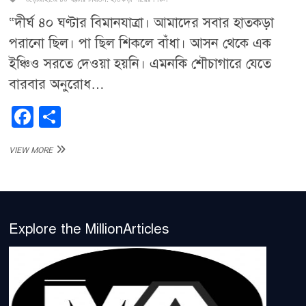
“দীর্ঘ ৪০ ঘণ্টার বিমানযাত্রা। আমাদের সবার হাতকড়া
পরানো ছিল। পা ছিল শিকলে বাঁধা। আসন থেকে এক
ইঞ্চিও সরতে দেওয়া হয়নি। এমনকি শৌচাগারে যেতে
বারবার অনুরোধ…
F
S
a
h
“উড়োজাহাজে
VIEW MORE
c
ar
৪০
ঘণ্টার
e
e
নির্যাতন:
b
হাতকড়া,
পায়ের
o
শিকল,
Explore the MillionArticles
শৌচাগারে
o
টেনেহিঁচড়ে
নেওয়া”
k