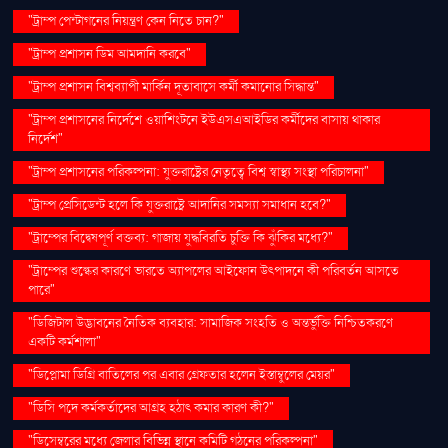
"ট্রাম্প পেন্টাগনের নিয়ন্ত্রণ কেন নিতে চান?"
"ট্রাম্প প্রশাসন ডিম আমদানি করবে"
"ট্রাম্প প্রশাসন বিশ্বব্যাপী মার্কিন দূতাবাসে কর্মী কমানোর সিদ্ধান্ত"
"ট্রাম্প প্রশাসনের নির্দেশে ওয়াশিংটনে ইউএসএআইডির কর্মীদের বাসায় থাকার
নির্দেশ"
"ট্রাম্প প্রশাসনের পরিকল্পনা: যুক্তরাষ্ট্রের নেতৃত্বে বিশ্ব স্বাস্থ্য সংস্থা পরিচালনা"
"ট্রাম্প প্রেসিডেন্ট হলে কি যুক্তরাষ্ট্রে আদানির সমস্যা সমাধান হবে?"
"ট্রাম্পের বিদ্বেষপূর্ণ বক্তব্য: গাজায় যুদ্ধবিরতি চুক্তি কি ঝুঁকির মধ্যে?"
"ট্রাম্পের শুল্কের কারণে ভারতে অ্যাপলের আইফোন উৎপাদনে কী পরিবর্তন আসতে
পারে"
"ডিজিটাল উদ্ভাবনের নৈতিক ব্যবহার: সামাজিক সংহতি ও অন্তর্ভুক্তি নিশ্চিতকরণে
একটি কর্মশালা"
"ডিপ্লোমা ডিগ্রি বাতিলের পর এবার গ্রেফতার হলেন ইস্তাম্বুলের মেয়র"
"ডিসি পদে কর্মকর্তাদের আগ্রহ হঠাৎ কমার কারণ কী?"
"ডিসেম্বরের মধ্যে জেলার বিভিন্ন স্থানে কমিটি গঠনের পরিকল্পনা"