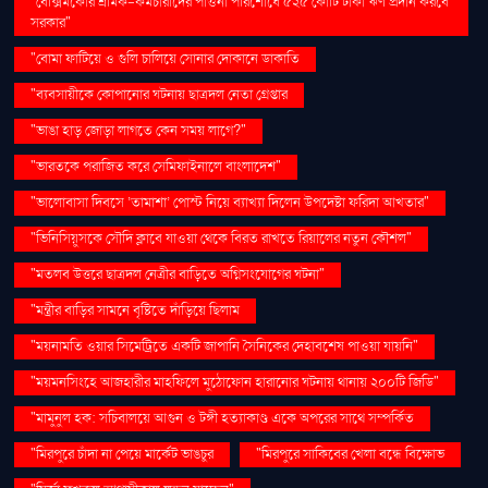
"বেক্সিমকোর শ্রমিক-কর্মচারীদের পাওনা পরিশোধে ৫২৫ কোটি টাকা ঋণ প্রদান করবে
সরকার"
"বোমা ফাটিয়ে ও গুলি চালিয়ে সোনার দোকানে ডাকাতি
"ব্যবসায়ীকে কোপানোর ঘটনায় ছাত্রদল নেতা গ্রেপ্তার
"ভাঙা হাড় জোড়া লাগতে কেন সময় লাগে?"
"ভারতকে পরাজিত করে সেমিফাইনালে বাংলাদেশ"
"ভালোবাসা দিবসে ‘তামাশা’ পোস্ট নিয়ে ব্যাখ্যা দিলেন উপদেষ্টা ফরিদা আখতার"
"ভিনিসিয়ুসকে সৌদি ক্লাবে যাওয়া থেকে বিরত রাখতে রিয়ালের নতুন কৌশল"
"মতলব উত্তরে ছাত্রদল নেত্রীর বাড়িতে অগ্নিসংযোগের ঘটনা"
"মন্ত্রীর বাড়ির সামনে বৃষ্টিতে দাঁড়িয়ে ছিলাম
"ময়নামতি ওয়ার সিমেট্রিতে একটি জাপানি সৈনিকের দেহাবশেষ পাওয়া যায়নি"
"ময়মনসিংহে আজহারীর মাহফিলে মুঠোফোন হারানোর ঘটনায় থানায় ২০০টি জিডি"
"মামুনুল হক: সচিবালয়ে আগুন ও টঙ্গী হত্যাকাণ্ড একে অপরের সাথে সম্পর্কিত
"মিরপুরে চাঁদা না পেয়ে মার্কেট ভাঙচুর
"মিরপুরে সাকিবের খেলা বন্ধে বিক্ষোভ