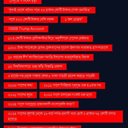
“ডেঙ্গুতে ৭ জনের মৃত্যু
“দুবাই থেকে অবৈধ পথে ৩২ হাজার কোটি টাকার সোনা প্রবাহিত”
“বর্ষে ২০০ কোটি টাকার বেশি বরাদ্দ
১ জন গ্রেপ্তার"
1000$ Trump Account
১০৩ কোটি টাকার হেলিকপ্টার নিয়ে অনুশীলনে গেলেন নেইমার
১২০০ টাকা প্যাকেজে হেলথ চেকআপের সুযোগ ইনসাফ বারাকাহ হাসপাতালে
১৮ বছরের দীর্ঘ ক্যারিয়ারের সমাপ্তি টানলেন মাহমুদউল্লাহ রিয়াদ
১৯ বিশ্ববিদ্যালয়ে গুচ্ছ ভর্তি বিজ্ঞপ্তি প্রকাশ
২ মার্চের পর থেকে গাজায় কোনও খাদ্য সামগ্রী প্রবেশ করতে পারেনি
২০০৮ সালের কথা
২০১১ সালে সিরিয়ায় গৃহযুদ্ধ শুরু হওয়ার পর
২০২১ সালের জুনে
২০২২ সালে ডলারের সংকট শুরু হলে
২০২৪ সালে সবচেয়ে প্রভাবশালী বাংলাদেশি কারা?
২০২৪ সালের জুলাই থেকে ১৯ মার্চ পর্যন্ত প্রবাসী আয় মোট ২ হাজার ৭৪ কোটি ডলার
হয়েছে