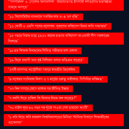
"‘গণপরিষদ’ ও ‘সেকেন্ড রিপাবলিক’: জামায়াতসহ ইসলামী দলগুলোর মতভিন্নতা
সামনে আসছে"
"১০ কিলোমিটার ব্যবধানে সবজির দাম ৩-৪ গুণ বৃদ্ধি"
"১০ কোটি ও এমপি পদের প্রলোভন: নুরুলের অভিযোগ মিথ্যা দাবি সামান্তার"
"১৫ বছরে বিচার ছাড়া ১৯২৬ জনের হত্যার অভিযোগ আওয়ামী লীগ সরকারের
বিরুদ্ধে"
"১৮তম শিক্ষক নিবন্ধনের লিখিত পরীক্ষার ফল প্রকাশ
"১৯ দিনে প্রবাসী আয় দুই বিলিয়ন ডলার অতিক্রম করেছে"
"২৭টি ব্যাগসহ অস্ট্রেলিয়া সফরে ভারতীয় ক্রিকেটার
"৪ নভেম্বর সংবিধান দিবস ও ৭ মার্চের গুরুত্ব অস্বীকার: সিপিবির অভিমত"
"৬৭ দিন সাগরে ভেসে থাকার পর জীবিত উদ্ধার
"৭ বদলি নিয়ে ব্রাজিল কি ফিফার নিয়ম ভঙ্গ করেছে?"
"৭০ মাইল দূরে ৪০ বছর পর খুঁজে পাওয়া গেল হারানো আংটি"
"৮ দবি নিয়ে কবি নজরুল বিশ্ববিদ্যালয়ের মিডিয়া স্টাডিজ বিভাগে শিক্ষার্থীদের
আন্দোলন"