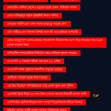
এবার চীন-রাশিয়া থেকেও ছড়ানো হচ্ছে গুজব: শফিকুল আলম
এবার পাকিস্তানে শহীদ বুদ্ধিজীবী দিবস পালিত
এবারের আইপিএলে কোন দলের নেতৃত্বে আছেন কে?.
এবি পার্টিতে যোগ দিলেন বিশিষ্ট ব্যবসায়ী আবু রাইয়ান আশয়ারী
এয়ার অ্যাম্বুলেন্সে ঢাকার হজরত শাহজালাল বিমানবন্দর ত্যাগ করে লন্ডনের পথে রওনা
হলেন খালেদা জিয়া
এশিয়াটিক ল্যাবরেটরিজ লিমিটেড প্রথম প্রান্তিকে মুনাফা করেছে
এসএসসি ও সমমান পরীক্ষা শুরু হবে ১০ এপ্রিল
এসএসসি ফরম পূরণের সময়সীমা বাড়ানো হয়েছে
এ্যানিকে পাঠানো হচ্ছে বিশ্ব সাঁতারে
ওই দিন বিকেলে অলিউল্লাহকে বাড়ি থেকে তুলে নেয় পুলিশ
ওয়ালটন ফ্রিজ কিনে ২০ লাখ টাকা পেলেন কলেজ শিক্ষার্থী রাশেদ আলী
TOP
ওয়াশিংটনে হেলিকপ্টারের সঙ্গে সংঘর্ষে উড়োজাহাজ নদীতে বিধ্বস্ত
কমিশন দেশের চারটি প্রদেশ গঠনের পরিকল্পনা করছে