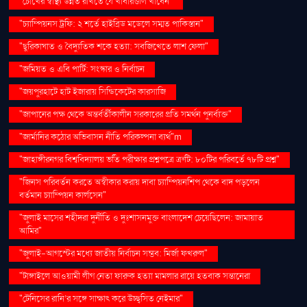
"চোখের স্বাস্থ্য উন্নত রাখতে যে খাবারগুলি খাবেন"
"চ্যাম্পিয়নস ট্রফি: ২ শর্তে হাইব্রিড মডেলে সম্মত পাকিস্তান"
"ছুরিকাঘাত ও বৈদ্যুতিক শকে হত্যা: সবজিখেতে লাশ ফেলা"
"জমিয়ত ও এবি পার্টি: সংস্কার ও নির্বাচন
"জয়পুরহাটে হাট ইজারায় সিন্ডিকেটের কারসাজি
"জাপানের পক্ষ থেকে অন্তর্বর্তীকালীন সরকারের প্রতি সমর্থন পুনর্ব্যক্ত"
"জার্মানির কঠোর অভিবাসন নীতি পরিকল্পনা ব্যর্থ"m
"জাহাঙ্গীরনগর বিশ্ববিদ্যালয় ভর্তি পরীক্ষার প্রশ্নপত্রে ত্রুটি: ৮০টির পরিবর্তে ৭৮টি প্রশ্ন"
"জিনস পরিবর্তন করতে অস্বীকার করায় দাবা চ্যাম্পিয়নশিপ থেকে বাদ পড়লেন
বর্তমান চ্যাম্পিয়ন কার্লসেন"
"জুলাই মাসের শহীদরা দুর্নীতি ও দুঃশাসনমুক্ত বাংলাদেশ চেয়েছিলেন: জামায়াত
আমির"
"জুলাই-আগস্টের মধ্যে জাতীয় নির্বাচন সম্ভব: মির্জা ফখরুল"
"টাঙ্গাইলে আওয়ামী লীগ নেতা ফারুক হত্যা মামলার রায়ে হতবাক সন্তানেরা
"টেনিসের রানি’র সঙ্গে সাক্ষাৎ করে উচ্ছ্বসিত নেইমার"