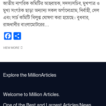
জাতীয় নাগরিক কমিটির আহ্বায়ক, সদস্যসচিব, মুখপাত্র ও
মুখ্য সংগঠক ছাড়া অন্যান্য সকল অর্গানোগ্রাম, নির্বাহী, সেল
এবং সার্চ কমিটি বিলুপ্ত ঘোষণা করা হয়েছে। বুধবার,
রাজধানীর বাংলামোটরের…
F
S
a
h
“চারটি
VIEW MORE
c
ar
পদ
e
e
ছাড়া
জাতীয়
b
নাগরিক
কমিটির
o
বাকি
Explore the MillionArticles
সব
o
কমিটি
বিলুপ্ত
k
ঘোষণা”
Welcome to Million Articles.
One of the Best and Largest Articles/News