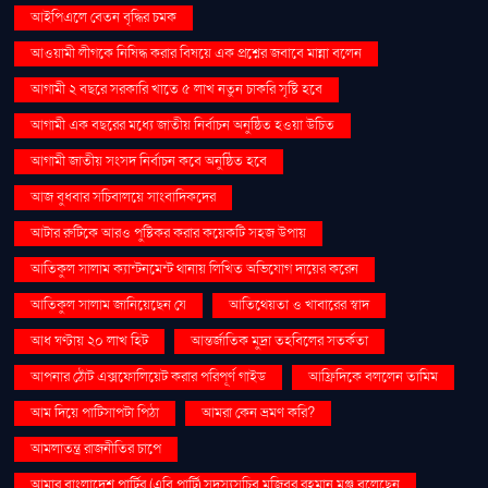
আইপিএলে বেতন বৃদ্ধির চমক
আওয়ামী লীগকে নিষিদ্ধ করার বিষয়ে এক প্রশ্নের জবাবে মান্না বলেন
আগামী ২ বছরে সরকারি খাতে ৫ লাখ নতুন চাকরি সৃষ্টি হবে
আগামী এক বছরের মধ্যে জাতীয় নির্বাচন অনুষ্ঠিত হওয়া উচিত
আগামী জাতীয় সংসদ নির্বাচন কবে অনুষ্ঠিত হবে
আজ বুধবার সচিবালয়ে সাংবাদিকদের
আটার রুটিকে আরও পুষ্টিকর করার কয়েকটি সহজ উপায়
আতিকুল সালাম ক্যান্টনমেন্ট থানায় লিখিত অভিযোগ দায়ের করেন
আতিকুল সালাম জানিয়েছেন যে
আতিথেয়তা ও খাবারের স্বাদ
আধ ঘণ্টায় ২০ লাখ হিট
আন্তর্জাতিক মুদ্রা তহবিলের সতর্কতা
আপনার ঠোঁট এক্সফোলিয়েট করার পরিপূর্ণ গাইড
আফ্রিদিকে বললেন তামিম
আম দিয়ে পাটিসাপটা পিঠা
আমরা কেন ভ্রমণ করি?
আমলাতন্ত্র রাজনীতির চাপে
আমার বাংলাদেশ পার্টির (এবি পার্টি) সদস্যসচিব মজিবুর রহমান মঞ্জু বলেছেন