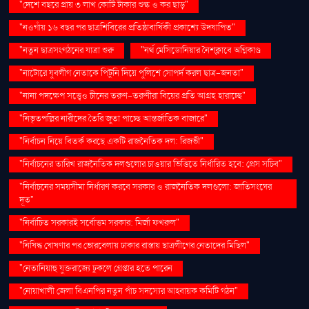
"দেশে বছরে প্রায় ৩ লাখ কোটি টাকার শুল্ক ও কর ছাড়"
"নওগাঁয় ১৬ বছর পর ছাত্রশিবিরের প্রতিষ্ঠাবার্ষিকী প্রকাশ্যে উদযাপিত"
"নতুন ছাত্রসংগঠনের যাত্রা শুরু
"নর্থ মেসিডোনিয়ার নৈশক্লাবে অগ্নিকাণ্ড
"নাটোরে যুবলীগ নেতাকে পিটুনি দিয়ে পুলিশে সোপর্দ করল ছাত্র-জনতা"
"নানা পদক্ষেপ সত্ত্বেও চীনের তরুণ-তরুণীরা বিয়ের প্রতি আগ্রহ হারাচ্ছে"
"নিভৃতপল্লির নারীদের তৈরি জুতা পাচ্ছে আন্তর্জাতিক বাজারে"
"নির্বাচন নিয়ে বিতর্ক করছে একটি রাজনৈতিক দল: রিজভী"
"নির্বাচনের তারিখ রাজনৈতিক দলগুলোর চাওয়ার ভিত্তিতে নির্ধারিত হবে: প্রেস সচিব"
"নির্বাচনের সময়সীমা নির্ধারণ করবে সরকার ও রাজনৈতিক দলগুলো: জাতিসংঘের
দূত"
"নির্বাচিত সরকারই সর্বোত্তম সরকার: মির্জা ফখরুল"
"নিষিদ্ধ ঘোষণার পর ভোরবেলায় ঢাকার রাস্তায় ছাত্রলীগের নেতাদের মিছিল"
"নেতানিয়াহু যুক্তরাজ্যে ঢুকলে গ্রেপ্তার হতে পারেন
"নোয়াখালী জেলা বিএনপির নতুন পাঁচ সদস্যের আহ্বায়ক কমিটি গঠন"