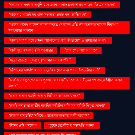
"গণমাধ্যম সরকার অখুশি হবে এমন সংবাদ প্রকাশে ভয় পাচ্ছে: জি এম কাদের"
"গাজায় ২ মার্চের পর খাদ্য সহায়তা প্রবাহ বন্ধ: জাতিসংঘ"
"গাজায় অবৈধ আদেশ অমান্য করতে সেনাদের প্রতি ইসরায়েলের সাবেক নিরাপত্তা
উপদেষ্টার আহ্বান"'
"গাজার সংঘর্ষ বন্ধের জন্য আলোচনার প্রতি ইসরায়েল ও হামাসের আগ্রহ"
"গাজীপুরে হামলা: ওসি প্রত্যাহার
"গোসলের আগে না পরে
"ঘরের বাতাসে দূষণ: সুস্থ থাকার জন্য করণীয়".
"চট্টগ্রামের আঞ্চলিক ভাষায় রোহিঙ্গাদের জন্য প্রধান উপদেষ্টার বার্তা"
"চাকরিতে প্রবেশের জন্য পুরুষদের বয়সসীমা ৩৫ ও নারীদের ৩৭ বছরে উন্নীত করার
প্রস্তাব"
"চার মাস ধরে রপ্তানি আয় ৪ বিলিয়ন ডলারের উপরে"
"চারটি পদ ছাড়া জাতীয় নাগরিক কমিটির বাকি সব কমিটি বিলুপ্ত ঘোষণা"
"চারবার বসতভিটা সরিয়েও ভাঙনের আতঙ্কে আলী আহমদ"
"চীনের ৫টি পদক্ষেপ
"চুয়েট ছাত্রলীগের সভাপতি আটক"