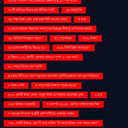
২০২৬ বিশ্বকাপ আয়োজনের গুরুদায়িত্ব ট্রাম্পের কাঁধে
২৮টি গুলিতে নিহত হন ইন্দিরা গান্ধী
২৯ জানুয়ারি
২৯ বস্তা টাকা এবং এক বস্তা চিঠি পাওয়া গেছে
৩ মার্চ
৩ মার্চে খালেদা জিয়াকে খালাসের বিরুদ্ধে লিভ টু আপিলের শুনানি
৩০ মিনিটে নিয়ন্ত্রণে আসে"
৩০ সেপ্টেম্বর
৩০০ টাকা!
৩৩ হামলাকারীসহ নিহত ৫৮
৩৬৯ ফিলিস্তিনি কারামুক্ত"
৪ দিনে ৮০০ কোটি! কোথায় থামবে 'পুষ্পা ২' এর আয়?
৪১ বছরে বিচার শেষ হয়নি
৪৩তম বিসিএস বাদ পড়াদের আবেদন পুনর্বিবেচনার সভা বৃহস্পতিবার
৫ টাকা বেশি
৫ শতাংশই থাকবে পূর্বের মতো"
৫০০ কোটি টাকা দেবে: নতুন টাকা ছাপানোর প্রয়োজন নেই
৬ মার্চ
৬৭৫ টাকায় আমদানি
৭ আগস্ট ২০০৫: মেসির অভিষেকের দিন
৭ বছরের শিশুকে আইটি কোম্পানিতে চাকরির প্রস্তাব
৭৩০ কোটি টাকার ‘প্রবাসী আয় নাটক’ কি কালোটাকা সাদা করার জন্য?