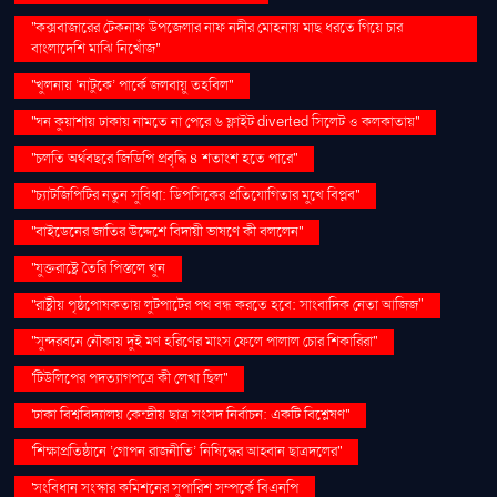
''কক্সবাজারের টেকনাফ উপজেলার নাফ নদীর মোহনায় মাছ ধরতে গিয়ে চার
বাংলাদেশি মাঝি নিখোঁজ''
''খুলনায় ‘নাটুকে’ পার্কে জলবায়ু তহবিল''
''ঘন কুয়াশায় ঢাকায় নামতে না পেরে ৬ ফ্লাইট diverted সিলেট ও কলকাতায়''
''চলতি অর্থবছরে জিডিপি প্রবৃদ্ধি ৪ শতাংশ হতে পারে''
''চ্যাটজিপিটির নতুন সুবিধা: ডিপসিকের প্রতিযোগিতার মুখে বিপ্লব''
''বাইডেনের জাতির উদ্দেশে বিদায়ী ভাষণে কী বললেন''
''যুক্তরাষ্ট্রে তৈরি পিস্তলে খুন
''রাষ্ট্রীয় পৃষ্ঠপোষকতায় লুটপাটের পথ বন্ধ করতে হবে: সাংবাদিক নেতা আজিজ"
''সুন্দরবনে নৌকায় দুই মণ হরিণের মাংস ফেলে পালাল চোর শিকারিরা''
'টিউলিপের পদত্যাগপত্রে কী লেখা ছিল''
'ঢাকা বিশ্ববিদ্যালয় কেন্দ্রীয় ছাত্র সংসদ নির্বাচন: একটি বিশ্লেষণ''
'শিক্ষাপ্রতিষ্ঠানে ‘গোপন রাজনীতি’ নিষিদ্ধের আহ্বান ছাত্রদলের''
'সংবিধান সংস্কার কমিশনের সুপারিশ সম্পর্কে বিএনপি