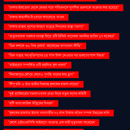
"ঢাকার ইজতেমা থেকে ফেরার পথে পশ্চিমবঙ্গে মুসলিম তরুণকে আক্রান্ত করা হয়েছে"
"ঢাকার জাহাঙ্গীর টাওয়ারে ক্যাফেতে আগুন
"ঢাকার রাস্তায় ধুলোর কারণে বাড়ছে শিশুদের স্বাস্থ্য সমস্যা"
"তত্ত্বাবধায়ক সরকার ব্যবস্থা নিয়ে ৩টি রিভিউ আবেদন শুনানির তারিখ ১৭ নভেম্বর"
"তিন দশকে ৩০ বিশ্ব রেকর্ড: জাকেরের অসাধারণ কীর্তি"
"তিন সপ্তাহ পর মুক্তিপণের ২৫ লাখ টাকা দেওয়ার পর তরুণের লাশ উদ্ধার"
"থাইরয়েড সম্পর্কিত ৫টি প্রচলিত ভুল ধারণা"
"দিনাজপুরে মৌসুম শেষেও সুগন্ধি ধানের দাম হ্রাস"
"দীপু মনি ও তাঁর স্বামীর বিরুদ্ধে দুদকের মামলা দায়ের"
"দুই প্ল্যাটফর্মের সমানসংখ্যক নেতা নিয়ে নতুন দলের কমিটি
"দুটি আলংকারিক উদ্ভিদের বিবরণ"
"দুদকের মামলায় ইয়াবা ব্যবসায়ীর ৭৬ লাখ টাকার অবৈধ সম্পদ উদ্ধারের দাবি
"দেশে এইচএমপিভি ভাইরাসে আক্রান্ত এক নারী মৃত্যুবরণ করেছেন