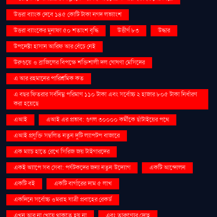
উত্তরা ব্যাংক দেবে ১৪৫ কোটি টাকা নগদ লভ্যাংশ
উত্তরা ব্যাংকের মুনাফা ৫০ শতাংশ বৃদ্ধি
উত্তীর্ণ ৮৩
উদ্ধার
উপদেষ্টা হাসান আরিফ আর বেঁচে নেই
উরুগুয়ে ও ব্রাজিলের বিপক্ষে শক্তিশালী দল ঘোষণা মেসিদের
এ আর রহমানের পারিশ্রমিক কত
এ বছর ফিতরার সর্বনিম্ন পরিমাণ ১১০ টাকা এবং সর্বোচ্চ ২ হাজার ৮০৫ টাকা নির্ধারণ
করা হয়েছে
এআই
এআই এর প্রভাব: গুগল ৩০০০০ কর্মীকে ছাঁটাইয়ের পথে
এআই প্রযুক্তি সম্বলিত নতুন দুটি ল্যাপটপ বাজারে
এক ম্যাচ হাতে রেখে সিরিজ জয় টাইগারদের
একই অ্যাপে সব সেবা: পর্যটকদের জন্য নতুন উদ্যোগ
একটি আন্দোলন
একটি বই
একটি বার্গারের দাম ৫ লাখ
একদিনে সর্বোচ্চ ওমরাহ যাত্রী প্রবাহের রেকর্ড
এখন আর না খেয়ে থাকতে হয় না
এবং তারুণ্যের দ্রোহ