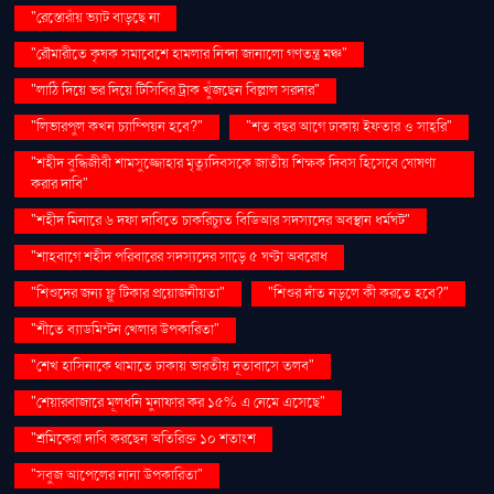
"রেস্তোরাঁয় ভ্যাট বাড়ছে না
"রৌমারীতে কৃষক সমাবেশে হামলার নিন্দা জানালো গণতন্ত্র মঞ্চ"
"লাঠি দিয়ে ভর দিয়ে টিসিবির ট্রাক খুঁজছেন বিল্লাল সরদার"
"লিভারপুল কখন চ্যাম্পিয়ন হবে?"
"শত বছর আগে ঢাকায় ইফতার ও সাহ্‌রি"
"শহীদ বুদ্ধিজীবী শামসুজ্জোহার মৃত্যুদিবসকে জাতীয় শিক্ষক দিবস হিসেবে ঘোষণা
করার দাবি"
"শহীদ মিনারে ৬ দফা দাবিতে চাকরিচ্যুত বিডিআর সদস্যদের অবস্থান ধর্মঘট"
"শাহবাগে শহীদ পরিবারের সদস্যদের সাড়ে ৫ ঘণ্টা অবরোধ
"শিশুদের জন্য ফ্লু টিকার প্রয়োজনীয়তা"
"শিশুর দাঁত নড়লে কী করতে হবে?"
"শীতে ব্যাডমিন্টন খেলার উপকারিতা"
"শেখ হাসিনাকে থামাতে ঢাকায় ভারতীয় দূতাবাসে তলব"
"শেয়ারবাজারে মূলধনি মুনাফার কর ১৫% এ নেমে এসেছে"
"শ্রমিকেরা দাবি করছেন অতিরিক্ত ১০ শতাংশ
"সবুজ আপেলের নানা উপকারিতা"