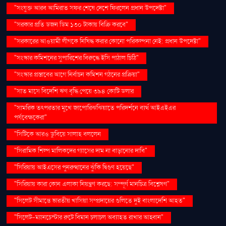
"সংযুক্ত আরব আমিরাত সফর শেষে দেশে ফিরলেন প্রধান উপদেষ্টা"
"সরকার প্রতি ডজন ডিম ১৩০ টাকায় বিক্রি করবে"
"সরকারের আওয়ামী লীগকে নিষিদ্ধ করার কোনো পরিকল্পনা নেই: প্রধান উপদেষ্টা"
"সংস্কার কমিশনের সুপারিশের বিরুদ্ধে ইসি পাঠাল চিঠি"
"সংস্কার প্রস্তাবের আগে নির্বাচন কমিশন গঠনের প্রক্রিয়া"
"সাত মাসে বিদেশি ঋণ বৃদ্ধি পেয়ে ৩৯৪ কোটি ডলার
"সামরিক তৎপরতার মুখে জাপোরিঝঝিয়াতে পরিদর্শনে ব্যর্থ আইএইএর
পর্যবেক্ষকেরা"
"সিটিকে আরও ডুবিয়ে সালাহ বললেন
"সিরামিক শিল্প মালিকদের গ্যাসের দাম না বাড়ানোর দাবি"
"সিরিয়ায় আইএসের পুনরুত্থানের ঝুঁকি দ্বিগুণ হয়েছে"
"সিরিয়ায় কারা কোন এলাকা নিয়ন্ত্রণ করছে: সম্পূর্ণ মানচিত্র বিশ্লেষণ"
"সিলেট সীমান্তে ভারতীয় খাসিয়া সম্প্রদায়ের গুলিতে দুই বাংলাদেশি আহত"
"সিলেট-ম্যানচেস্টার রুটে বিমান চলাচল অব্যাহত রাখার আহ্বান"