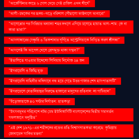
"আর্জেন্টিনার কাছে ৬ গোল খেয়ে সেই ব্রাজিল এখন শীর্ষে"
"আলী-চমকের পর হৃদয়-ঝড়ে বরিশাল পৌঁছালো ফাইনালে আবারো"
"আলেপ্পোর পর সিরিয়ার অন্যান্য শহর দখলে এগিয়ে চলেছে হায়াত আল-শাম: কে বা
কারা তারা?"
"আসলাঙ্কারের সেঞ্চুরি ও তিকশানার ঘূর্ণিতে অস্ট্রেলিয়াকে বিস্মিত করল শ্রীলঙ্কা"
"আসলেই কি আপেল খেলে রোগমুক্ত থাকা সম্ভব?"
"ইতালিতে যাওয়ার উদ্দেশ্যে লিবিয়ায় নিখোঁজ ২৪ জন
"ইসরায়েলি ৩ জিম্মি মুক্ত
"ইসরায়েলি বাহিনীর অভিযানে বন্ধ হয়ে গেছে উত্তর গাজার শেষ হাসপাতালটি"
"ইসরায়েলে নেতানিয়াহুর বিরুদ্ধে হাজারো মানুষের প্রতিবাদ: দ্য গার্ডিয়ান"
"উড়োজাহাজে ৪০ ঘণ্টার নির্যাতন: হাতকড়া
"উৎসবমুখর পরিবেশে নটর ডেম ইউনিভার্সিটি বাংলাদেশের দ্বিতীয় সমাবর্তন
সফলভাবে অনুষ্ঠিত"
"এই দেশ ১৯৭১-এর শহীদদের রক্তের প্রতি বিশ্বাসঘাতকতা করেছে: কুমিল্লায়
জোনায়েদ সাকির মন্তব্য"