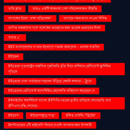
আমি ক্লান্ত
আরও একটি কারখানা পেল পরিবেশবান্ধব স্বীকৃতি
আসকের উদ্বেগ: ঢাকা প্রতিবেদন"
আসামে গরুর মাংস খাওয়া নিষিদ্ধ
আসিফ নজরুলের সঙ্গে অশোভন আচরণের জন্য তারেক রহমানের নিন্দা
আহত ১".
ইইউ বাংলাদেশের সংস্কার উদ্যোগে সমর্থন জানালেন - হাদজা লাহবিব
ইউক্রেন
ইউক্রেনে যুক্তরাষ্ট্রের প্রস্তাবিত যুদ্ধবিরতি চুক্তি নিয়ে রাশিয়ার প্রেসিডেন্ট ভ্লাদিমির
পুতিনে
ইউক্রেনে সেনা পাঠানোর সম্ভাবনা উড়িয়ে দেননি কানাডা - ট্রুডো
ইউক্রেনের প্রেসিডেন্ট ভলোদিমির জেলেনস্কি অভিযোগ করেছেন যে
ইউনাইটেড কমার্শিয়াল ব্যাংক (ইউসিবি) বছরের তৃতীয় প্রান্তিকে শেয়ারপ্রতি আয়
(ইপিএস) বৃদ্ধি পেয়েছে।
ইউরোপ
ইউরোপজুড়ে সাড়া
ইঙ্গিত ডাউনিং স্ট্রিটের"
ইনস্টাগ্রামের ৬টি প্রাইভেসি ফিচার যেগুলি আপনার জন্য উপকারী