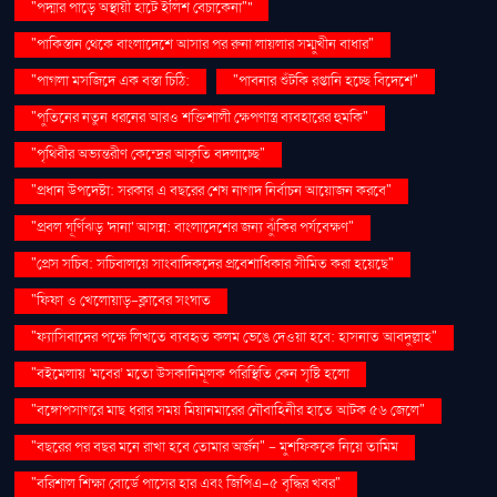
"পদ্মার পাড়ে অস্থায়ী হাটে ইলিশ বেচাকেনা"''
"পাকিস্তান থেকে বাংলাদেশে আসার পর রুনা লায়লার সম্মুখীন বাধার"
"পাগলা মসজিদে এক বস্তা চিঠি:
"পাবনার শুঁটকি রপ্তানি হচ্ছে বিদেশে"
"পুতিনের নতুন ধরনের আরও শক্তিশালী ক্ষেপণাস্ত্র ব্যবহারের হুমকি"
"পৃথিবীর অভ্যন্তরীণ কেন্দ্রের আকৃতি বদলাচ্ছে"
"প্রধান উপদেষ্টা: সরকার এ বছরের শেষ নাগাদ নির্বাচন আয়োজন করবে"
"প্রবল ঘূর্ণিঝড় 'দানা' আসন্ন: বাংলাদেশের জন্য ঝুঁকির পর্যবেক্ষণ"
"প্রেস সচিব: সচিবালয়ে সাংবাদিকদের প্রবেশাধিকার সীমিত করা হয়েছে"
"ফিফা ও খেলোয়াড়-ক্লাবের সংঘাত
"ফ্যাসিবাদের পক্ষে লিখতে ব্যবহৃত কলম ভেঙে দেওয়া হবে: হাসনাত আবদুল্লাহ"
"বইমেলায় ‘মবের’ মতো উসকানিমূলক পরিস্থিতি কেন সৃষ্টি হলো
"বঙ্গোপসাগরে মাছ ধরার সময় মিয়ানমারের নৌবাহিনীর হাতে আটক ৫৬ জেলে"
"বছরের পর বছর মনে রাখা হবে তোমার অর্জন" – মুশফিককে নিয়ে তামিম
"বরিশাল শিক্ষা বোর্ডে পাসের হার এবং জিপিএ-৫ বৃদ্ধির খবর"