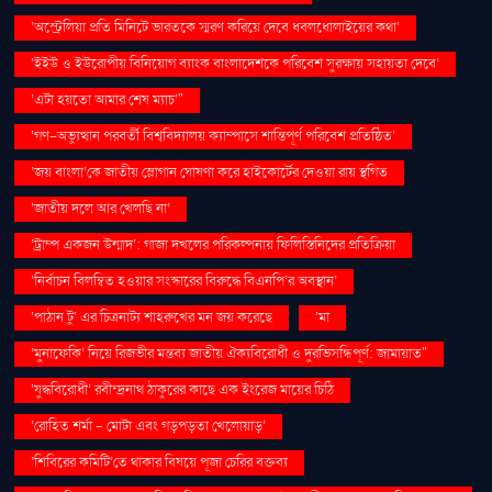
‘অস্ট্রেলিয়া প্রতি মিনিটে ভারতকে স্মরণ করিয়ে দেবে ধবলধোলাইয়ের কথা’
‘ইইউ ও ইউরোপীয় বিনিয়োগ ব্যাংক বাংলাদেশকে পরিবেশ সুরক্ষায় সহায়তা দেবে’
‘এটা হয়তো আমার শেষ ম্যাচ’"
‘গণ–অভ্যুত্থান পরবর্তী বিশ্ববিদ্যালয় ক্যাম্পাসে শান্তিপূর্ণ পরিবেশ প্রতিষ্ঠিত’
‘জয় বাংলা’কে জাতীয় স্লোগান ঘোষণা করে হাইকোর্টের দেওয়া রায় স্থগিত
‘জাতীয় দলে আর খেলছি না’
‘ট্রাম্প একজন উন্মাদ’: গাজা দখলের পরিকল্পনায় ফিলিস্তিনিদের প্রতিক্রিয়া
‘নির্বাচন বিলম্বিত হওয়ার সংস্কারের বিরুদ্ধে বিএনপি’র অবস্থান’
‘পাঠান টু’ এর চিত্রনাট্য শাহরুখের মন জয় করেছে
‘মা
‘মুনাফেকি’ নিয়ে রিজভীর মন্তব্য জাতীয় ঐক্যবিরোধী ও দুরভিসন্ধিপূর্ণ: জামায়াত"
‘যুদ্ধবিরোধী’ রবীন্দ্রনাথ ঠাকুরের কাছে এক ইংরেজ মায়ের চিঠি
‘রোহিত শর্মা - মোটা এবং গড়পড়তা খেলোয়াড়’
‘শিবিরের কমিটি’তে থাকার বিষয়ে পূজা চেরির বক্তব্য