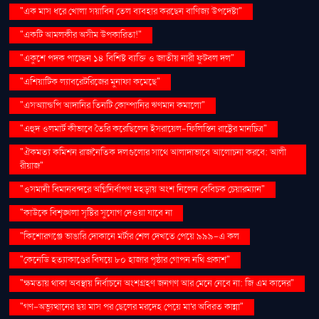
"এক মাস ধরে খোলা সয়াবিন তেল ব্যবহার করছেন বাণিজ্য উপদেষ্টা"
"একটি আমলকীর অসীম উপকারিতা!"
"একুশে পদক পাচ্ছেন ১৪ বিশিষ্ট ব্যক্তি ও জাতীয় নারী ফুটবল দল"
"এশিয়াটিক ল্যাবরেটরিজের মুনাফা কমেছে"
"এসঅ্যান্ডপি আদানির তিনটি কোম্পানির ঋণমান কমালো"
"এহুদ ওলমার্ট কীভাবে তৈরি করেছিলেন ইসরায়েল-ফিলিস্তিন রাষ্ট্রের মানচিত্র"
"ঐকমত্য কমিশন রাজনৈতিক দলগুলোর সাথে আলাদাভাবে আলোচনা করবে: আলী
রীয়াজ"
"ওসমানী বিমানবন্দরে অগ্নিনির্বাপণ মহড়ায় অংশ নিলেন বেবিচক চেয়ারম্যান"
"কাউকে বিশৃঙ্খলা সৃষ্টির সুযোগ দেওয়া যাবে না
"কিশোরগঞ্জে ভাঙারি দোকানে মর্টার শেল দেখতে পেয়ে ৯৯৯-এ কল
"কেনেডি হত্যাকাণ্ডের বিষয়ে ৮০ হাজার পৃষ্ঠার গোপন নথি প্রকাশ"
"ক্ষমতায় থাকা অবস্থায় নির্বাচনে অংশগ্রহণ জনগণ আর মেনে নেবে না: জি এম কাদের"
"গণ–অভ্যুত্থানের ছয় মাস পর ছেলের মরদেহ পেয়ে মা'র অবিরত কান্না"