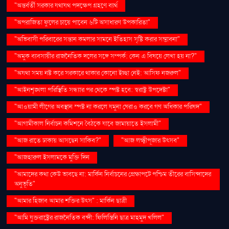
"অন্তর্বর্তী সরকার যথাযথ পদক্ষেপ গ্রহণে ব্যর্থ
"অপরাজিতা ফুলের চায়ে পাবেন ৬টি অসাধারণ উপকারিতা"
"অভিবাসী পরিবারের সন্তান কমলার সামনে ইতিহাস সৃষ্টি করার সম্ভাবনা"
"অমুক ব্যবসায়ীর রাজনৈতিক দলের সঙ্গে সম্পর্ক: কেন এ বিষয়ে লেখা হয় না?"
"অযথা সময় নষ্ট করে সরকারে থাকার কোনো ইচ্ছা নেই: আসিফ নজরুল"
"আইনশৃঙ্খলা পরিস্থিতি সন্ধ্যার পর থেকে স্পষ্ট হবে: স্বরাষ্ট্র উপদেষ্টা"
"আওয়ামী লীগের অবস্থান স্পষ্ট না করলে যমুনা ঘেরাও করবে গণ অধিকার পরিষদ"
"আগামীকাল নির্বাচন কমিশনে বৈঠকে যাবে জামায়াতে ইসলামী"
"আজ রাতে ঢাকায় আসছেন সাকিব?"
"আজ লক্ষ্মীপূজার উৎসব"
"আজহারুল ইসলামকে মুক্তি দিন
"আমাদের কথা কেউ ভাবছে না: মার্কিন নির্বাচনের প্রেক্ষাপটে পশ্চিম তীরের বাসিন্দাদের
অনুভূতি"
"আমার হিজাব আমার শক্তির উৎস" : মার্কিন ছাত্রী
"আমি যুক্তরাষ্ট্রের রাজনৈতিক বন্দী: ফিলিস্তিনি ছাত্র মাহমুদ খলিল"