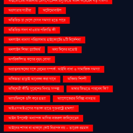
অক্সফোর্ডের বিজ্ঞানীরা টেলিপোর্টেশন প্রযুক্তিতে অর্জন করেছেন বড় সাফল্য
অগ্রযাত্রার যাত্রীরা
অটোমোবাইল
অতিরিক্ত চা খেলে যেসব সমস্যা হতে পারে
অতিরিক্ত লবণ খাওয়ার পরিণতি কী
অনলাইন ব্যবসা পরিচালনায় হাইকোর্টের ৯টি নির্দেশনা
অনলাইন শিক্ষা প্ল্যাটফর্ম
অন্য দিনের মতোই
অপরিকল্পিত ঋণের বৃহৎ বোঝা
অপ্রাপ্তবয়স্কদের সঙ্গে প্রেমের সম্পর্ক: আইনি বাধা ও সামাজিক সমস্যা
অভিজ্ঞতা ছাড়াই আবেদন করা যাবে
অভিনয় শিল্পী
অভিনেত্রী কীর্তি সুরেশের বিবাহ সম্পন্ন
অস্কার জিততে পারবেন কি?
অ্যাডমিনকে গুলি করে হত্যা
অ্যালোভেরার বিভিন্ন ব্যবহার
আইএসআইএসের পতাকা হাতে যুক্তরাষ্ট্রে হামলা!
আইন উপদেষ্টা অধ্যাপক আসিফ নজরুল জানিয়েছেন
আইনের শাসন না থাকলে কেউ নিরাপদ নয় - তারেক রহমান