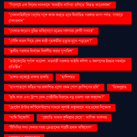
"সিলেটে এক দিনের ব্যবধানে ‘ভারতীয় খাসিয়া গু‌লিতে’ নিহত আরেকজন"
"সেনাবাহিনীকে ধৈর্যের সঙ্গে কাজ করতে হবে নির্বাচিত সরকার আসা পর্যন্ত: সাভারে
সেনাপ্রধান"
"সোনার কমোড চুরির অভিযোগে চক্রের সদস্যরা দোষী সাব্যস্ত"
"সৌদি আরব গিয়ে কেন নারী গৃহকর্মীরা মৃত্যুর মুখে পড়ছেন?"
"স্থানীয় সরকার নির্বাচন নির্দলীয় করার সুপারিশ"
"হাইকোর্টের পূর্ণাঙ্গ আদেশ: অন্তর্বর্তী সরকার আইনি দলিল ও জনগণের ইচ্ছার সমর্থনে
প্রতিষ্ঠিত"
"হাঙ্গার প্রজেক্টে ঢাকায় চাকরি
"হালিশহর
"হাসপাতালে ভর্তির পর প্রকাশিত হলো প্রথম পোপ ফ্রান্সিসের ছবি"
"হিজবুল্লাহ
"হুথি কারা এবং ট্রাম্প কেন গোষ্ঠীটির বিরুদ্ধে বড় হামলা শুরু করলেন?"
"হোটেল ইন্টার কন্টিনেন্টালের সামনে জুলাই অভ্যুত্থানে আহতদের বিক্ষোভ
“আমি ডিভোর্সি
“জ্যোতি আমার কুমিল্লার মেয়ে”: আসিফ আকবর
“টিসিবির পণ্য কেনার সময় ক্রেতাদের পাঁচটি প্রধান অভিযোগ”