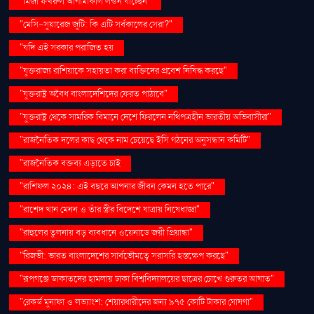
"মির্জা ফখরুল আগামীকাল লন্ডন যাচ্ছেন"
"মেসি-সুয়ারেজ জুটি: কি এটি সর্বকালের সেরা?"
"যদি এই সরকার পরাজিত হয়
"যুক্তরাজ্য রাশিয়াকে সহায়তা করা ব্যক্তিদের প্রবেশ নিষিদ্ধ করছে"
"যুক্তরাষ্ট্র অবৈধ বাংলাদেশিদের ফেরত পাঠাবে"
"যুক্তরাষ্ট্র থেকে সামরিক বিমানে দেশে ফিরলেন নথিপত্রহীন ভারতীয় অভিবাসীরা"
"রাজনৈতিক দলের কাছ থেকে নাম চেয়েছে ইসি গঠনের অনুসন্ধান কমিটি"
"রাজনৈতিক বক্তব্য এড়াতে চাই
"রাশিফল ২০২৪: এই বছরে আপনার জীবন কেমন হতে পারে"
"রাশেদ খান মেনন ও তাঁর স্ত্রীর বিদেশে যাত্রায় নিষেধাজ্ঞা"
"রাহুলের তুলনায় বড় ব্যবধানে ওয়েনাডে জয়ী প্রিয়াঙ্কা"
"রিজভী: ভারত বাংলাদেশের সার্বভৌমত্বে সরাসরি হস্তক্ষেপ করছে"
"রূপগঞ্জে ডাকাতদের হামলায় ঢাকা বিশ্ববিদ্যালয়ের ছাত্রের চোখে গুরুতর আঘাত"
"রেকর্ড মুনাফা ও লভ্যাংশ: শেয়ারধারীদের জন্য ৯৭৫ কোটি টাকার ঘোষণা"