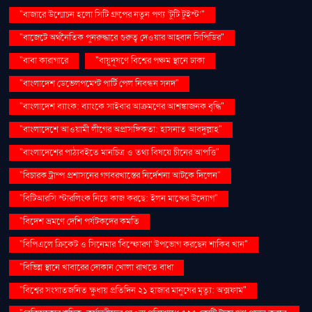
"বাজারে উন্মোচন হলো সিটি গ্রুপের নতুন পণ্য ‘টুটি টুইস্ট’"
"বাজেটে অর্থনৈতিক পুনরুদ্ধারে গুরুত্ব দেওয়ার আহ্বান সিপিডির"
"বাবা কারাগারে
"বায়ুদূষণে বিশ্বের পঞ্চম স্থানে ঢাকা
"বাংলাদেশ ডেভেলপমেন্ট পার্টি পেল নিবন্ধন সনদ"
"বাংলাদেশ ব্যাংক: ব্যাংকে সাইবার আক্রমণের আশঙ্কাজনক বৃদ্ধি"
"বাংলাদেশে আওয়ামী লীগের অপ্রাসঙ্গিকতা: হাসনাত আবদুল্লাহ"
"বাংলাদেশের পাঠ্যবইতে মানচিত্র ও তথ্য বিষয়ে চীনের আপত্তি"
"বিচারক ট্রাম্প প্রশাসনের গণবরখাস্তের নির্দেশনা আটকে দিলেন"
"বিটিআরসি স্টারলিংক নিয়ে কাজ করছে: ইলন মাস্কের উদ্যোগ"
"বিদেশ ভ্রমণে দেশি পর্যটকদের কমতি
"বিপিএলে ক্রিকেট ও সিনেমার 'বিস্ফোরণ' উপভোগ করছেন শাকিব খান"
"বিভিন্ন স্থানে খাবারের দোকান খোলা রাখতে বাধা
"বিশ্বের সংঘাতজনিত ক্ষুধায় প্রতিদিন ২১ হাজার মানুষের মৃত্যু: অক্সফাম"