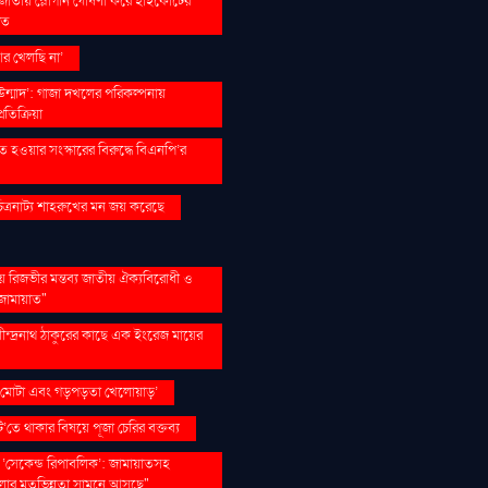
 জাতীয় স্লোগান ঘোষণা করে হাইকোর্টের
িত
র খেলছি না’
 উন্মাদ’: গাজা দখলের পরিকল্পনায়
রতিক্রিয়া
বিত হওয়ার সংস্কারের বিরুদ্ধে বিএনপি’র
চিত্রনাট্য শাহরুখের মন জয় করেছে
়ে রিজভীর মন্তব্য জাতীয় ঐক্যবিরোধী ও
 জামায়াত"
রবীন্দ্রনাথ ঠাকুরের কাছে এক ইংরেজ মায়ের
- মোটা এবং গড়পড়তা খেলোয়াড়’
’তে থাকার বিষয়ে পূজা চেরির বক্তব্য
 ‘সেকেন্ড রিপাবলিক’: জামায়াতসহ
োর মতভিন্নতা সামনে আসছে"