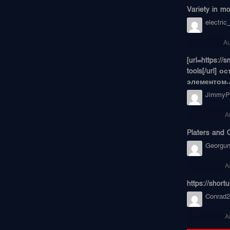
Variety in mo
electric
Au
[url=https:/
tools[/url]
элементом..
JimmyPr
A
Platers and O
Georgu
A
https://short
Conrad2
A