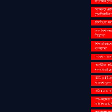
সাংবাদিক নে
''সুন্দরবনে ন
চোর শিকারিরা''
'টিউলিপের পদত্
'ঢাকা বিশ্ববিদ্
বিশ্লেষণ''
'শিক্ষাপ্রতিষ্ঠ
ছাত্রদলের''
'সংবিধান সংস্
‘অস্ট্রেলিয়া প
ধবলধোলাইয়ের
‘ইইউ ও ইউরোপ
পরিবেশ সুরক্ষা
‘এটা হয়তো আম
‘গণ–অভ্যুত্থান প
পরিবেশ প্রতিষ্ঠ