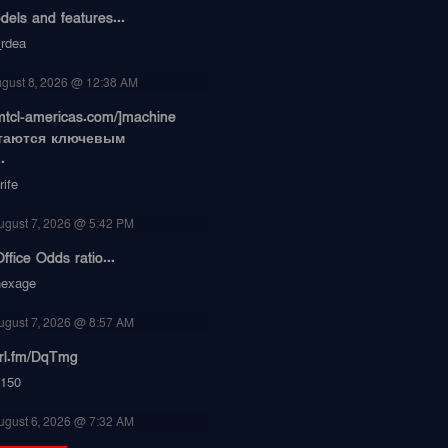
dels and features...
_rdea
gust 8, 2026 @ 12:38 AM
/smtcl-americas.com/]machine
 остаются ключевым
.
ife
ugust 7, 2026 @ 5:42 PM
ffice Odds ratio...
nexage
ugust 7, 2026 @ 8:57 AM
url.fm/DqTmg
150
ugust 6, 2026 @ 7:32 AM