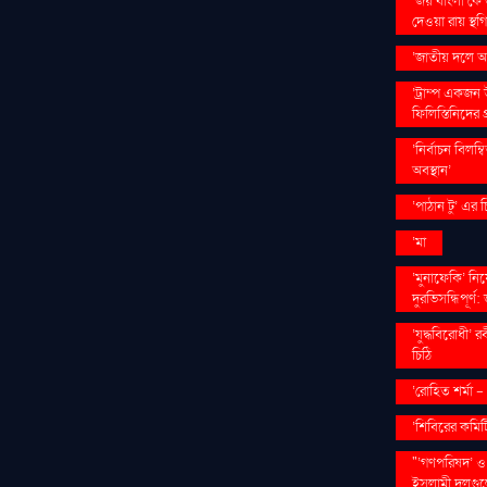
‘জয় বাংলা’কে
দেওয়া রায় স্থগ
‘জাতীয় দলে আ
‘ট্রাম্প একজন
ফিলিস্তিনিদের প্
‘নির্বাচন বিলম্
অবস্থান’
‘পাঠান টু’ এর 
‘মা
‘মুনাফেকি’ নিয
দুরভিসন্ধিপূর্ণ:
‘যুদ্ধবিরোধী’ 
চিঠি
‘রোহিত শর্মা 
‘শিবিরের কমিটি
"‘গণপরিষদ’ ও
ইসলামী দলগুল