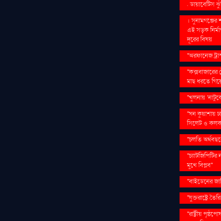
. ডায়াবেটিস ঝ
। সুনামগঞ্জের
এই সড়ক নির্মা
দূরের বিষয়
''অরফানেজ ট্রা
''কক্সবাজারে
মাছ ধরতে গিয়
''খুলনায় ‘নাটু
''ঘন কুয়াশায় 
সিলেট ও কলকা
''চলতি অর্থবছর
''চ্যাটজিপিটির
মুখে বিপ্লব''
''বাইডেনের জা
''যুক্তরাষ্ট্রে তৈ
''রাষ্ট্রীয় পৃ