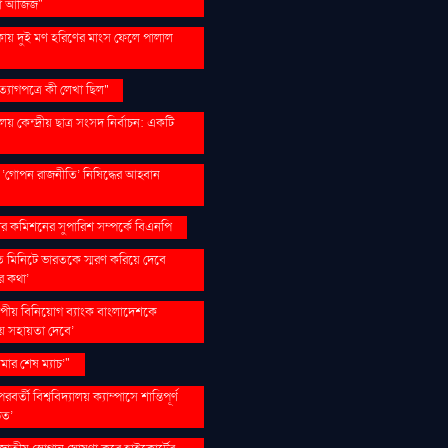
তা আজিজ"
ৌকায় দুই মণ হরিণের মাংস ফেলে পালাল
যাগপত্রে কী লেখা ছিল''
যালয় কেন্দ্রীয় ছাত্র সংসদ নির্বাচন: একটি
ানে ‘গোপন রাজনীতি’ নিষিদ্ধের আহ্বান
কার কমিশনের সুপারিশ সম্পর্কে বিএনপি
্রতি মিনিটে ভারতকে স্মরণ করিয়ে দেবে
 কথা’
ীয় বিনিয়োগ ব্যাংক বাংলাদেশকে
য় সহায়তা দেবে’
ার শেষ ম্যাচ’"
রবর্তী বিশ্ববিদ্যালয় ক্যাম্পাসে শান্তিপূর্ণ
িত’