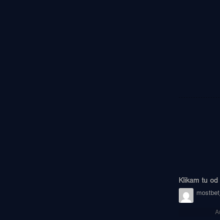
Klikam tu od z
mostbet_
A