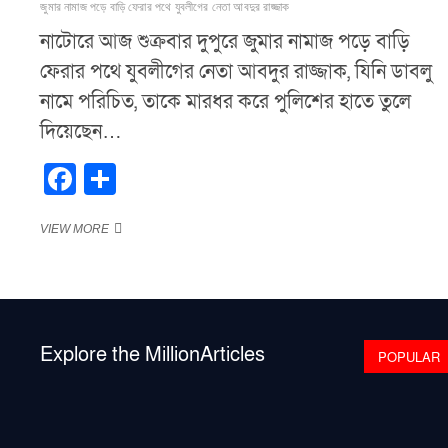
জুমার নামাজ পড়ে বাড়ি ফেরার পথে যুবলীগের নেতা আবদুর রাজ্জাক
নাটোরে আজ শুক্রবার দুপুরে জুমার নামাজ পড়ে বাড়ি
ফেরার পথে যুবলীগের নেতা আবদুর রাজ্জাক, যিনি ডাবলু
নামে পরিচিত, তাকে মারধর করে পুলিশের হাতে তুলে
দিয়েছেন…
F
S
a
h
“নাটোরে
VIEW MORE
c
ar
যুবলীগ
e
e
নেতাকে
পিটুনি
b
দিয়ে
পুলিশে
o
সোপর্দ
Explore the MillionArticles
করল
POPULAR
o
ছাত্র-
জনতা”
k