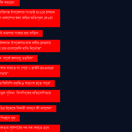
ুঁকি কমানো:
 শান্তিগঞ্জ উপজেলার সাংহাই হাওরে চলমান
ণ প্রকল্পের জন্য জমির ক্ষতিপূরণ দেওয়া
স্ট মামলায় সাজার রায় বাতিল
র টেকনাফ উপজেলার নাফ নদীর মোহনায়
ে চার বাংলাদেশি মাঝি নিখোঁজ''
কে’ পার্কে জলবায়ু তহবিল''
ঢাকায় নামতে না পেরে ৬ ফ্লাইট diverted
তায়''
ে জিডিপি প্রবৃদ্ধি ৪ শতাংশ হতে পারে''
 নতুন সুবিধা: ডিপসিকের প্রতিযোগিতার
তির উদ্দেশে বিদায়ী ভাষণে কী বললেন''
রি পিস্তলে খুন
ষ্ঠপোষকতায় লুটপাটের পথ বন্ধ করতে হবে: