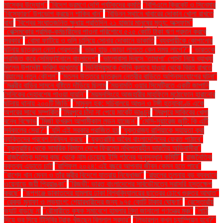
মাস্কের উদ্যোগ"
"বিদেশ ভ্রমণে দেশি পর্যটকদের কমতি
"বিপিএলে ক্রিকেট ও সিনেমার
'বিস্ফোরণ' উপভোগ করছেন শাকিব খান"
"বিভিন্ন স্থানে খাবারের দোকান খোলা রাখতে
বাধা
"বিশ্বের সংঘাতজনিত ক্ষুধায় প্রতিদিন ২১ হাজার মানুষের মৃত্যু: অক্সফাম"
"বেক্সিমকোর শ্রমিক-কর্মচারীদের পাওনা পরিশোধে ৫২৫ কোটি টাকা ঋণ প্রদান করবে
সরকার"
"বোমা ফাটিয়ে ও গুলি চালিয়ে সোনার দোকানে ডাকাতি
"ব্যবসায়ীকে কোপানোর
ঘটনায় ছাত্রদল নেতা গ্রেপ্তার
"ভাঙা হাড় জোড়া লাগতে কেন সময় লাগে?"
"ভারতকে
পরাজিত করে সেমিফাইনালে বাংলাদেশ"
"ভালোবাসা দিবসে ‘তামাশা’ পোস্ট নিয়ে ব্যাখ্যা
দিলেন উপদেষ্টা ফরিদা আখতার"
"ভিনিসিয়ুসকে সৌদি ক্লাবে যাওয়া থেকে বিরত রাখতে
রিয়ালের নতুন কৌশল"
"মতলব উত্তরে ছাত্রদল নেত্রীর বাড়িতে অগ্নিসংযোগের ঘটনা"
"মন্ত্রীর বাড়ির সামনে বৃষ্টিতে দাঁড়িয়ে ছিলাম
"ময়নামতি ওয়ার সিমেট্রিতে একটি জাপানি
সৈনিকের দেহাবশেষ পাওয়া যায়নি"
"ময়মনসিংহে আজহারীর মাহফিলে মুঠোফোন হারানোর
ঘটনায় থানায় ২০০টি জিডি"
"মামুনুল হক: সচিবালয়ে আগুন ও টঙ্গী হত্যাকাণ্ড একে
অপরের সাথে সম্পর্কিত
"মিরপুরে চাঁদা না পেয়ে মার্কেট ভাঙচুর
"মিরপুরে সাকিবের খেলা
বন্ধে বিক্ষোভ
"মির্জা ফখরুল আগামীকাল লন্ডন যাচ্ছেন"
"মেসি-সুয়ারেজ জুটি: কি এটি
সর্বকালের সেরা?"
"যদি এই সরকার পরাজিত হয়
"যুক্তরাজ্য রাশিয়াকে সহায়তা করা
ব্যক্তিদের প্রবেশ নিষিদ্ধ করছে"
"যুক্তরাষ্ট্র অবৈধ বাংলাদেশিদের ফেরত পাঠাবে"
"যুক্তরাষ্ট্র থেকে সামরিক বিমানে দেশে ফিরলেন নথিপত্রহীন ভারতীয় অভিবাসীরা"
"রাজনৈতিক দলের কাছ থেকে নাম চেয়েছে ইসি গঠনের অনুসন্ধান কমিটি"
"রাজনৈতিক
বক্তব্য এড়াতে চাই
"রাশিফল ২০২৪: এই বছরে আপনার জীবন কেমন হতে পারে"
"রাশেদ খান মেনন ও তাঁর স্ত্রীর বিদেশে যাত্রায় নিষেধাজ্ঞা"
"রাহুলের তুলনায় বড় ব্যবধানে
ওয়েনাডে জয়ী প্রিয়াঙ্কা"
"রিজভী: ভারত বাংলাদেশের সার্বভৌমত্বে সরাসরি হস্তক্ষেপ
করছে"
"রূপগঞ্জে ডাকাতদের হামলায় ঢাকা বিশ্ববিদ্যালয়ের ছাত্রের চোখে গুরুতর আঘাত"
"রেকর্ড মুনাফা ও লভ্যাংশ: শেয়ারধারীদের জন্য ৯৭৫ কোটি টাকার ঘোষণা"
"রেস্তোরাঁয়
ভ্যাট বাড়ছে না
"রৌমারীতে কৃষক সমাবেশে হামলার নিন্দা জানালো গণতন্ত্র মঞ্চ"
"লাঠি
দিয়ে ভর দিয়ে টিসিবির ট্রাক খুঁজছেন বিল্লাল সরদার"
"লিভারপুল কখন চ্যাম্পিয়ন হবে?"