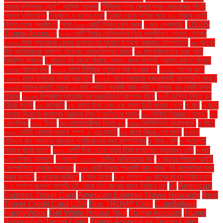
আমার কুমিল্লার মেয়ে”: আসিফ আকবর
“টিসিবির পণ্য কেনার সময় ক্রেতাদের পাঁচটি
প্রধান অভিযোগ”
“ডেঙ্গুতে ৭ জনের মৃত্যু
“দুবাই থেকে অবৈধ পথে ৩২ হাজার কোটি
টাকার সোনা প্রবাহিত”
“বর্ষে ২০০ কোটি টাকার বেশি বরাদ্দ
১ জন গ্রেপ্তার"
1000$
Trump Account
১০৩ কোটি টাকার হেলিকপ্টার নিয়ে অনুশীলনে গেলেন নেইমার
১২০০ টাকা প্যাকেজে হেলথ চেকআপের সুযোগ ইনসাফ বারাকাহ হাসপাতালে
১৮ বছরের
দীর্ঘ ক্যারিয়ারের সমাপ্তি টানলেন মাহমুদউল্লাহ রিয়াদ
১৯ বিশ্ববিদ্যালয়ে গুচ্ছ ভর্তি
বিজ্ঞপ্তি প্রকাশ
২ মার্চের পর থেকে গাজায় কোনও খাদ্য সামগ্রী প্রবেশ করতে পারেনি
২০০৮ সালের কথা
২০১১ সালে সিরিয়ায় গৃহযুদ্ধ শুরু হওয়ার পর
২০২১ সালের জুনে
২০২২ সালে ডলারের সংকট শুরু হলে
২০২৪ সালে সবচেয়ে প্রভাবশালী বাংলাদেশি কারা?
২০২৪ সালের জুলাই থেকে ১৯ মার্চ পর্যন্ত প্রবাসী আয় মোট ২ হাজার ৭৪ কোটি ডলার
হয়েছে
২০২৬ বিশ্বকাপ আয়োজনের গুরুদায়িত্ব ট্রাম্পের কাঁধে
২৮টি গুলিতে নিহত হন
ইন্দিরা গান্ধী
২৯ জানুয়ারি
২৯ বস্তা টাকা এবং এক বস্তা চিঠি পাওয়া গেছে
৩ মার্চ
৩ মার্চে
খালেদা জিয়াকে খালাসের বিরুদ্ধে লিভ টু আপিলের শুনানি
৩০ মিনিটে নিয়ন্ত্রণে আসে"
৩০
সেপ্টেম্বর
৩০০ টাকা!
৩৩ হামলাকারীসহ নিহত ৫৮
৩৬৯ ফিলিস্তিনি কারামুক্ত"
৪ দিনে
৮০০ কোটি! কোথায় থামবে 'পুষ্পা ২' এর আয়?
৪১ বছরে বিচার শেষ হয়নি
৪৩তম
বিসিএস বাদ পড়াদের আবেদন পুনর্বিবেচনার সভা বৃহস্পতিবার
৫ টাকা বেশি
৫ শতাংশই
থাকবে পূর্বের মতো"
৫০০ কোটি টাকা দেবে: নতুন টাকা ছাপানোর প্রয়োজন নেই
৬ মার্চ
৬৭৫ টাকায় আমদানি
৭ আগস্ট ২০০৫: মেসির অভিষেকের দিন
৭ বছরের শিশুকে আইটি
কোম্পানিতে চাকরির প্রস্তাব
৭৩০ কোটি টাকার ‘প্রবাসী আয় নাটক’ কি কালোটাকা সাদা
করার জন্য?
৮ চক্রের জড়িত"
৮ জন আহত
৮.৬ শতাংশ ১৮ মাসের মধ্যে নির্বাচন চান
৮.৭ শতাংশ জনগণ আগামী দুই থেকে তিন বছরের মধ্যে নির্বাচন চান
AI
American
Express Travel Card
American Express Travel Rewards
Best
Travel Credit Card USA
Buy TRUMP Coin
CuteBabies
FunnyVideo
Get White House Tour
Trump Account
Trump
Account vs Trump Coin:
Trump Account vs Trump Coin: