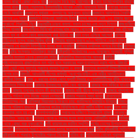
যেসব কারণে রোজা ভেঙে যায়
রক্তচাপ নিয়ে কিছু আলোচনা
রক্তে হিমোগ্লোবিন বাড়াবে
যেসব খাবার
রংপুর গ্রেপ্তার নীলফামারীর সাবেক এমপি আফতাব উদ্দিন
রংপুরের আকাশে
মেঠো আবাবিল
রমজানুল মুবারক - কল্যাণের অফুরন্ত ভান্ডার
রমজানে আল্লাহর নৈকট্য
লাভের ১০ আমল
রমজানে তাকওয়া অর্জনের উপায়
রহস্য বাড়ছে সেই '২৫ হাজার বছরের
পুরোনো' পিরামিড নিয়ে
রাঙামাটির চায়না কমলা: সফল চাষের এক নতুন দিগন্ত
রাজধানীতে
তীব্র যানজট
রাজধানীতে মিনিকেট চালের দাম আরও বেড়েছে
রাত পোহালেই শুরু বইমেলা
রাতে ঘুম না এলে কোন কাজগুলো করা উচিত নয়
রানি তখন এগিয়ে আসেন"
রাশিয়া-
ইউক্রেন যুদ্ধে অস্ত্র বিক্রি বৃদ্ধি
রাশিয়ায় বহুতল ভবনে ৯/১১ স্টাইলে ড্রোন হামলা
রাশিয়ায় যে বাঙালি বিপ্লবীকে হত্যা করা হয়েছিল
রাশিয়ার ওখটস্ক সাগরে নিখোঁজ
রাশিয়ার
দাবি
রাষ্ট্র সংস্কার অতিরিক্ত জরুরি
রাষ্ট্রপতি সংবিধানের ১০৬ অনুচ্ছেদ অনুযায়ী সুপ্রিম
কোর্টের মতামত চেয়ে রেফারেন্স পাঠান
রাষ্ট্রপতির পদত্যাগের আহ্বান
রাষ্ট্রীয়
পৃষ্ঠপোষকতায় রাজনৈতিক দল গঠন হলে সরকারের গ্রহণযোগ্যতা হ্রাস পাবে: রিজভী"
রাস্ট বেল্টে শেষ মুহূর্তের প্রচারে ব্যস্ত ট্রাম্প ও কমলা
রাহাতের কনসার্টে শিক্ষার্থীদের জন্য
বিশেষ ছাড়
রিজভী: আওয়ামী লীগের কর্মসূচি 'অনুশোচনাহীন এক নারীর আর্তচিৎকার'
রোগীরা বিপাকে
রোজ ৫ ধরনের খাবার খেলে ফ্যাটি লিভার ও হেপাটাইটিসের ঝুঁকি থাকবে না
রোজাদার শিশুর যত্ন
রোজায় ইসবগুলের ভুসি কেন খাবেন?
রোজায় গলা শুকিয়ে যাওয়ার
কারণ
রোজায় ত্বকের যত্নে কী করবেন?
রোজায় নারী বাঁচুক সুস্থতায়
রোজার খাদ্যপণ্যে
৭৫% পর্যন্ত ছাড় দিচ্ছে আরব দেশগুলো
রোজার প্রকার সমূহ জানুন
রোনালদোই
ইতিহাসের সেরা
রোহিঙ্গারা মিয়ানমারে ফিরতে চায়: জাতিসংঘ মহাসচিব উখিয়ায়
র্তমানে
ঋণের পরিমাণ বাড়লেও
র্যটকদের কঠোর বিধিনিষেধে সেন্ট মার্টিন দ্বীপ ভ্রমণ
লাল কার্ড
লালশাক লাল হয় কেন
লালশাপলারবিল'
লেবাননের দক্ষিণে ইসরায়েলি হামলা
লোকমুখে
প্রচলিত 'খনার বচন'
শনিবার থেকে ৯ মাসের জন্য বন্ধ হচ্ছে সেন্টমার্টিন ভ্রমণ
শনিবার
থেকে রোজা শুরু যুক্তরাষ্ট্রে
শমী কায়সারের জামিন স্থগিত
শর্ষের তেলের উপযুক্ততা
কতটা?
শহিদদের স্মরণে গণতান্ত্রিক ছাত্র সংসদের যাত্রা শুরু
শহীদ বুদ্ধিজীবী স্মৃতিসৌধে
রাষ্ট্রপতি ও প্রধান উপদেষ্টার শ্রদ্ধা নিবেদন
শাকিব খান
শান্তিতে নোবেল পুরস্কার