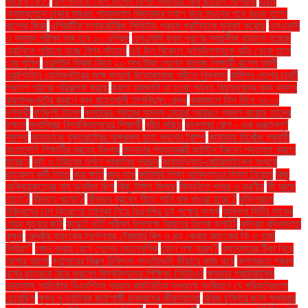
আছেন কে?.
এবি পার্টিতে যোগ দিলেন বিশিষ্ট ব্যবসায়ী আবু রাইয়ান আশয়ারী
এয়ার
অ্যাম্বুলেন্সে ঢাকার হজরত শাহজালাল বিমানবন্দর ত্যাগ করে লন্ডনের পথে রওনা হলেন
খালেদা জিয়া
এশিয়াটিক ল্যাবরেটরিজ লিমিটেড প্রথম প্রান্তিকে মুনাফা করেছে
এসএসসি
ও সমমান পরীক্ষা শুরু হবে ১০ এপ্রিল
এসএসসি ফরম পূরণের সময়সীমা বাড়ানো হয়েছে
এ্যানিকে পাঠানো হচ্ছে বিশ্ব সাঁতারে
ওই দিন বিকেলে অলিউল্লাহকে বাড়ি থেকে তুলে
নেয় পুলিশ
ওয়ালটন ফ্রিজ কিনে ২০ লাখ টাকা পেলেন কলেজ শিক্ষার্থী রাশেদ আলী
ওয়াশিংটনে হেলিকপ্টারের সঙ্গে সংঘর্ষে উড়োজাহাজ নদীতে বিধ্বস্ত
কমিশন দেশের চারটি
প্রদেশ গঠনের পরিকল্পনা করছে
কয়লা আমদানি না হওয়া পর্যন্ত বিদ্যুৎকেন্দ্র বন্ধ থাকবে
কয়লাসঙ্কটের কারণে বন্ধ মহেশখালী তাপবিদ্যুৎ কেন্দ্র
করমজলে তিন দিনে ৭৫০০
দর্শনার্থী
কর্ণফুলী টানেল
কলসিন্দুর গ্রামের অদম্য মেয়েরা আবারও প্রমাণ করেছে তাদের
দক্ষতা
কলাম্বিয়া বিশ্ববিদ্যালয়ের শিক্ষার্থী
কাঁচা মরিচে
কানপাকা রোগ - এক গুরুত্বপুর্ণ
সমস্যা
কানাডাকে যুক্তরাষ্ট্রের অঙ্গরাজ্য হতে বললেন ট্রাম্প
কানাডায় নিখোঁজ প্রবাসী
বাংলাদেশি শিক্ষার্থীর মরদেহ উদ্ধার
কানাডার প্রধানমন্ত্রী জাস্টিন ট্রুডো পদত্যাগ করতে
যাচ্ছেন
কান্ট ও হিউমের দর্শনে গাজালির প্রভাব
কাভার্ডভ্যান-মোটরসাইকেল সংঘর্ষে
ছাত্রদল কর্মী নিহত
কার ক্ষতি
কার লাভ
কারিগরি শিক্ষা অধিদপ্তরে বিশাল নিয়োগ
কিছু
অধিনায়কত্বের নাম অনুমিত ছিল
কিছু ইঙ্গিত মিলছে
কিডনিতে পাথর ও করণীয়
কী আছে
তাতে?
কীভাবে খাবেন?
কীভাবে বুঝবেন শীতে পানি কম খাওয়া হচ্ছে?
কুড়িগ্রামে
দরিদ্রদের চাল বিতরণের তালিকা নিয়ে বিএনপির দুই পক্ষের সংঘর্ষ
কুমিল্লা সিটির সাবেক
মেয়র সূচনার জমি
কুয়েটে ভর্তি পরীক্ষা উপলক্ষে বিমানের বিশেষ ফ্লাইট
কৃত্রিম বুদ্ধিমত্তা
কৃষক
কেন্দ্রীয় ব্যাংকের নির্দেশনায় ট্রেজারি বিল ও বন্ড কেনায় ব্যাংকের ফি ও চার্জ
নির্ধারণ"
কোন কথায় রেগে গেলেন জেলেনস্কি
কোন পক্ষ হারল?
ক্যানসারের টিকা নিয়ে
আশার আলো
ক্যান্সারের বিকল্প চিকিৎসা পদ্ধতিগুলি কীভাবে কাজ করে
ক্লাসরুমে প্রথম
বর্ষের ছাত্রকে বিয়ে করলেন বিশ্ববিদ্যালয় শিক্ষিকা (ভিডিও)
ক্ষমতার প্রাতিষ্ঠানিক
ভারসাম্য প্রতিষ্ঠায় বিএনপিসহ প্রধান রাজনৈতিক দলগুলো সংবিধানে যে পরিবর্তনগুলো
চেয়েছিল
ক্ষুদ্র নৃ-তাত্বিক জনগোষ্ঠী চাকমাদের জীবনযাত্রা
খনিজ চুক্তির জন্য শুক্রবার