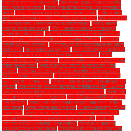
দিয়ে পুলিশে সোপর্দ করল ছাত্র-জনতা"
"নানা পদক্ষেপ সত্ত্বেও চীনের তরুণ-তরুণীরা
বিয়ের প্রতি আগ্রহ হারাচ্ছে"
"নিভৃতপল্লির নারীদের তৈরি জুতা পাচ্ছে আন্তর্জাতিক
বাজারে"
"নির্বাচন নিয়ে বিতর্ক করছে একটি রাজনৈতিক দল: রিজভী"
"নির্বাচনের তারিখ
রাজনৈতিক দলগুলোর চাওয়ার ভিত্তিতে নির্ধারিত হবে: প্রেস সচিব"
"নির্বাচনের সময়সীমা
নির্ধারণ করবে সরকার ও রাজনৈতিক দলগুলো: জাতিসংঘের দূত"
"নির্বাচিত সরকারই
সর্বোত্তম সরকার: মির্জা ফখরুল"
"নিষিদ্ধ ঘোষণার পর ভোরবেলায় ঢাকার রাস্তায়
ছাত্রলীগের নেতাদের মিছিল"
"নেতানিয়াহু যুক্তরাজ্যে ঢুকলে গ্রেপ্তার হতে পারেন
"নোয়াখালী জেলা বিএনপির নতুন পাঁচ সদস্যের আহ্বায়ক কমিটি গঠন"
"পদ্মার পাড়ে
অস্থায়ী হাটে ইলিশ বেচাকেনা"''
"পাকিস্তান থেকে বাংলাদেশে আসার পর রুনা লায়লার
সম্মুখীন বাধার"
"পাগলা মসজিদে এক বস্তা চিঠি:
"পাবনার শুঁটকি রপ্তানি হচ্ছে বিদেশে"
"পুতিনের নতুন ধরনের আরও শক্তিশালী ক্ষেপণাস্ত্র ব্যবহারের হুমকি"
"পৃথিবীর
অভ্যন্তরীণ কেন্দ্রের আকৃতি বদলাচ্ছে"
"প্রধান উপদেষ্টা: সরকার এ বছরের শেষ নাগাদ
নির্বাচন আয়োজন করবে"
"প্রবল ঘূর্ণিঝড় 'দানা' আসন্ন: বাংলাদেশের জন্য ঝুঁকির
পর্যবেক্ষণ"
"প্রেস সচিব: সচিবালয়ে সাংবাদিকদের প্রবেশাধিকার সীমিত করা হয়েছে"
"ফিফা ও খেলোয়াড়-ক্লাবের সংঘাত
"ফ্যাসিবাদের পক্ষে লিখতে ব্যবহৃত কলম ভেঙে
দেওয়া হবে: হাসনাত আবদুল্লাহ"
"বইমেলায় ‘মবের’ মতো উসকানিমূলক পরিস্থিতি কেন
সৃষ্টি হলো
"বঙ্গোপসাগরে মাছ ধরার সময় মিয়ানমারের নৌবাহিনীর হাতে আটক ৫৬ জেলে"
"বছরের পর বছর মনে রাখা হবে তোমার অর্জন" – মুশফিককে নিয়ে তামিম
"বরিশাল শিক্ষা
বোর্ডে পাসের হার এবং জিপিএ-৫ বৃদ্ধির খবর"
"বাজারে উন্মোচন হলো সিটি গ্রুপের নতুন
পণ্য ‘টুটি টুইস্ট’"
"বাজেটে অর্থনৈতিক পুনরুদ্ধারে গুরুত্ব দেওয়ার আহ্বান সিপিডির"
"বাবা কারাগারে
"বায়ুদূষণে বিশ্বের পঞ্চম স্থানে ঢাকা
"বাংলাদেশ ডেভেলপমেন্ট পার্টি পেল
নিবন্ধন সনদ"
"বাংলাদেশ ব্যাংক: ব্যাংকে সাইবার আক্রমণের আশঙ্কাজনক বৃদ্ধি"
"বাংলাদেশে আওয়ামী লীগের অপ্রাসঙ্গিকতা: হাসনাত আবদুল্লাহ"
"বাংলাদেশের
পাঠ্যবইতে মানচিত্র ও তথ্য বিষয়ে চীনের আপত্তি"
"বিচারক ট্রাম্প প্রশাসনের
গণবরখাস্তের নির্দেশনা আটকে দিলেন"
"বিটিআরসি স্টারলিংক নিয়ে কাজ করছে: ইলন