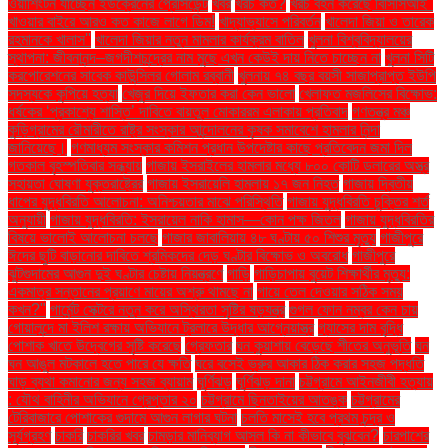
ওয়াশিংটন যাচ্ছেন ইউক্রেনের প্রেসিডেন্ট
খবর
খরচ কত?
খরচ বহন করেছে বিসিসিআই"
খাওয়ার বাইরে আরও কত কাজে লাগে ডিম!
খাদ্যাভ্যাসে পরিবর্তন
খালেদা জিয়া ও তারেক
রহমানকে খালাস''
খালেদা জিয়ার নতুন মামলার কার্যক্রম বাতিল
খুলনা বিশ্ববিদ্যালয়ের
স্থাপনা: জীবনানন্দ–জগদীশচন্দ্রের নাম মুছে এখন কেউই দায় নিতে চাচ্ছেন না
খুলনা সিটি
করপোরেশনের সাবেক কাউন্সিলর গোলাম রব্বানী
খুলনায় ৭৪ বছর বয়সী সাজাপ্রাপ্ত ইউপি
সদস্যকে কুপিয়ে হত্যা
খেজুর দিয়ে ইফতার করা কেন ভালো
খেলাফত মজলিসের বিক্ষোভ:
ধর্ষকের ‘প্রকাশ্যে শাস্তি’ দাবিতে বায়তুল মোকাররম এলাকায় প্রতিবাদ
গণতন্ত্র মঞ্চ
কুড়িগ্রামের রৌমারীতে রাষ্ট্র সংস্কার আন্দোলনের কৃষক সমাবেশে হামলার নিন্দা
জানিয়েছে।
গণমাধ্যম সংস্কার কমিশন প্রধান উপদেষ্টার কাছে প্রতিবেদন জমা দিল
গতকাল বৃহস্পতিবার সন্ধ্যায়
গাজায় ইসরাইলের হামলার মধ্যে ৮০০ কোটি ডলারের অস্ত্র
সহায়তা ঘোষণা যুক্তরাষ্ট্রের
গাজায় ইসরায়েলি হামলায় ১৭ জন নিহত
গাজায় দ্বিতীয়
ধাপের যুদ্ধবিরতি আলোচনা: অনিশ্চয়তার মাঝে পরিস্থিতি
গাজায় যুদ্ধবিরতি চুক্তির শর্ত
অনুযায়ী
গাজায় যুদ্ধবিরতি: ইসরায়েল নাকি হামাস—কোন পক্ষ জিতল
গাজায় যুদ্ধবিরতির
বিষয়ে ভালোই আলোচনা চলছে
গাজার জাবালিয়ায় ৪৮ ঘণ্টায় ৫০ শিশুর মৃত্যু
গাজীপুরে
ঈদের ছুটি বাড়ানোর দাবিতে শ্রমিকদের দেড় ঘণ্টার বিক্ষোভ ও অবরোধ
গাজীপুরে
ঝুটগুদামের আগুন দুই ঘণ্টার চেষ্টায় নিয়ন্ত্রণে
গাড়ি
গাড়িচাপায় বুয়েট শিক্ষার্থীর মৃত্যু:
একমাত্র সন্তানের প্রয়াণে মায়ের অশ্রু থামছে না
গায়ে তেল দেওয়ার সঠিক সময়
কখন?"
গার্মেন্ট সেক্টরে নতুন করে অস্থিরতা সৃষ্টির ষড়যন্ত্র
গুগল ফোন নম্বর কেন চায়
গোয়ালন্দে মা ইলিশ রক্ষায় অভিযানে ট্রলারে উদ্ধার আগ্নেয়াস্ত্র
গ্যাসের দাম বৃদ্ধি
পোশাক খাতে উদ্বেগের সৃষ্টি করেছে
গ্রেফতার
ঘন কুয়াশায় বেড়েছে শীতের অনুভূতি
ঘন
ঘন আঙুল মটকালে হতে পারে যে ক্ষতি
ঘরে বসেই ভ্রুর আকার ঠিক করার সহজ পদ্ধতি
ঘাড় ব্যথা কমানোর জন্য সহজ ব্যায়াম
ঘূর্ণিঝড়
ঘূর্ণিঝড় দানা
চট্টগ্রামে আইনজীবী হত্যায়
: যৌথ বাহিনীর অভিযানে গ্রেপ্তার ২০
চট্টগ্রামে ছিনতাইয়ের আতঙ্ক
চট্টগ্রামের
টেরিবাজারে পোশাকের গুদামে আগুন লাগার ঘটনা
চলতি মাসেই হবে প্রথম চন্দ্র ও
সূর্যগ্রহণ
চাকরি
চাকরির খবর
চামড়ার মানিব্যাগ আসল কি না কীভাবে বুঝবেন?
চারপাশের