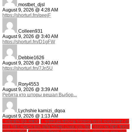
mostbet_djsl
August 9, 2026 @ 4:28 AM
https://shorturl.fm/qeejF
Colleen931
August 9, 2026 @ 3:40 AM
https://shorturl.fm/D1gFW
Debbie1626
August 9, 2026 @ 3:40 AM
https://shorturl.fm/7Jn5U
Rory4553
August 9, 2026 @ 3:39 AM
Ребята кто шторы вешал Выбор...
Lychshie karnizi_dqoa
August 9, 2026 @ 1:13 AM
. ডায়াবেটিস ঝুঁকি কমানো:
। সুনামগঞ্জের শান্তিগঞ্জ উপজেলার সাংহাই হাওরে চলমান এই
সড়ক নির্মাণ প্রকল্পের জন্য জমির ক্ষতিপূরণ দেওয়া দূরের বিষয়
''অরফানেজ ট্রাস্ট মামলায়
সাজার রায় বাতিল
''কক্সবাজারের টেকনাফ উপজেলার নাফ নদীর মোহনায় মাছ ধরতে গিয়ে