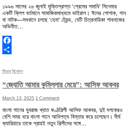
১৯৯৬ সালের ২৬ জুলাই মুক্তিপ্রাপ্ত ‘প্রেমের সমাধি’ সিনেমার
একটি ক্লিপ বর্তমানে সামাজিকমাধ্যমে ভাইরাল। ঈদের পোশাক, গান
বা নাটক—সবখানে চলছে ‘হেনা’ ট্রেন্ড, যেটি চিত্রনায়িকা শাবনাজের
অভিনীত…
Facebook
Share
ফিচার
বিনোদন
“জ্যোতি আমার কুমিল্লার মেয়ে”: আসিফ আকবর
March 13, 2025
1 Comment
বাংলা গানের যুবরাজ খ্যাত কণ্ঠশিল্পী আসিফ আকবর, দুই দশকেরও
বেশি সময় ধরে বাংলা গানে আধিপত্য বিস্তার করে চলেছেন। দীর্ঘ
ক্যারিয়ারে তাকে প্রায়ই নতুন শিল্পীদের সঙ্গে…