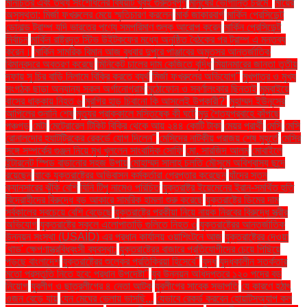
মানচিত্র এবং তথ্য সংশোধনের বিষয়টি খুবই গুরুত্বপূর্ণ
মানুষের ভোগান্তি চরমে"
মায়ের
অসুস্থতা: মির্জা ফখরুলের মেয়ে স্মৃতিচারণ করলেন
মার্ক জাকারবার্গ
মার্কিন প্রেসিডেন্ট
ডোনাল্ড ট্রাম্প যদি ভারতের পণ্যে সমপরিমাণ শুল্ক আরোপ করেন
মার্কিন প্রেসিডেন্ট
নির্বাচন
মার্কিন রাষ্ট্রদূত স্টিভ উইটকফের মধ্যে অনুষ্ঠিত বৈঠকের পর ট্রাম্প এ মন্তব্য
করেন।
মার্কিন সামরিক বিমান আজ বুধবার দুপুরে পাঞ্জাবের অমৃতসর আন্তর্জাতিক
বিমানবন্দরে অবতরণ করেছে
মিনিকেট চালের দাম কেজিতে বৃদ্ধি
মিয়ানমারের জান্তা তৃতীয়
দফায় সু চির বাড়ি নিলামে বিক্রি করতে ব্যর্থ
মির্জা ফখরুলের অভিযোগ"
মুখপাত্র ও মুখ্য
সংগঠক ছাড়া অন্যান্য সকল অর্গানোগ্রাম
মুঠোফোন ও স্বর্ণালংকার ছিনতাই
মুম্বাইয়ে
বাসের ধাক্কায় নিহত ৬
মুরগির হাড় চিবানো কি আসলেই উপকারী?'
মুহাম্মদ ইউনূসের
আপিলের শুনানি শেষ
মৃত্যুর প্রাক্কালে মস্তিষ্কে কী ঘটে
মৃদু শৈত্যপ্রবাহে কাঁপছে
পঞ্চগড়
মেটা
মেট্রোরেল টিকিট বিক্রি থেকে আয় ২৪৪ কোটি টাকা
মেয়র প্রার্থী
মেসি
মেসি
রোনালদোর হ্যাটট্রিকের রেকর্ডে যোগ দিলেন"
মেসিদের নাটকীয় পরাজয় শেষ মুহূর্তে
মেসির
সঙ্গে সম্পর্কের গুঞ্জন নিয়ে মুখ খুললেন সাংবাদিক সোফি
মো. সারজিদ আলম
মোবাইলে
ইন্টারনেট স্পিড বাড়ানোর সহজ উপায়
মোহাম্মদ সালাহ চলতি মৌসুমে অবিশ্বাস্য ছন্দে
রয়েছেন
যাকে যুক্তরাষ্ট্রের অভিবাসন কর্মকর্তারা গ্রেপ্তার করেছেন
যাঁদের স্তন
ক্যানসারের ঝুঁকি বেশি
যিনি টিপু নামেও পরিচিত
যুক্তরাষ্ট্র ইয়েমেনের ইরান-সমর্থিত হুতি
বিদ্রোহীদের বিরুদ্ধে বড় আকারে সামরিক হামলা শুরু করেছে
যুক্তরাষ্ট্রে ডিমের দাম
সর্বকালের সবচেয়ে বেশি বেড়েছে
যুক্তরাষ্ট্রে পরকীয়া নিয়ে নায়ক নিরবের বিরুদ্ধে স্ত্রীর
অভিযোগ
যুক্তরাষ্ট্রে স্কুলে এলোপাতাড়ি গুলিতে নিহত ৩
যুক্তরাষ্ট্রের আন্তর্জাতিক
উন্নয়ন সংস্থা (USAID) এর প্রধান কার্যালয় ওয়াশিংটনে আজ
যুক্তরাষ্ট্রের দেওয়া
'থাড' ক্ষেপণাস্ত্রবিধ্বংসী ব্যবস্থা:
যুক্তরাষ্ট্রের বাজারে প্রতিযোগীদের চেয়ে পিছিয়ে
পড়ছে বাংলাদেশ
যুক্তরাষ্ট্রের শুল্কের প্রতিক্রিয়া হিসেবে"
যুদ্ধ
যুদ্ধকালীন সতর্কতার
মতো প্রস্তুতি নিতে হবে: প্রধান উপদেষ্টা"
যুব উন্নয়ন অধিদপ্তরে ১২০ পদের বড়
নিয়োগ
যুবলীগ ও ছাত্রলীগের ৪ নেতা আটক
যুবলীগের সাবেক সভাপতি
যে কারণে হঠাৎ
ওজন বেড়ে যায়
যেন মেঘের ভেলায় ভাসছি...
যেভাবে রেকর্ড করবেন হোয়াটসঅ্যাপ কল