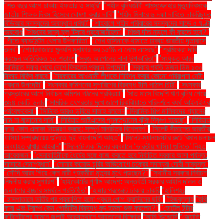
"শত বছর আগে ঢাকায় ইফতার ও সাহ্‌রি"
"শহীদ বুদ্ধিজীবী শামসুজ্জোহার মৃত্যুদিবসকে
জাতীয় শিক্ষক দিবস হিসেবে ঘোষণা করার দাবি"
"শহীদ মিনারে ৬ দফা দাবিতে চাকরিচ্যুত
বিডিআর সদস্যদের অবস্থান ধর্মঘট"
"শাহবাগে শহীদ পরিবারের সদস্যদের সাড়ে ৫ ঘণ্টা
অবরোধ
"শিশুদের জন্য ফ্লু টিকার প্রয়োজনীয়তা"
"শিশুর দাঁত নড়লে কী করতে হবে?"
"শীতে ব্যাডমিন্টন খেলার উপকারিতা"
"শেখ হাসিনাকে থামাতে ঢাকায় ভারতীয় দূতাবাসে
তলব"
"শেয়ারবাজারে মূলধনি মুনাফার কর ১৫% এ নেমে এসেছে"
"শ্রমিকেরা দাবি
করছেন অতিরিক্ত ১০ শতাংশ
"সবুজ আপেলের নানা উপকারিতা"
"সংযুক্ত আরব
আমিরাত সফর শেষে দেশে ফিরলেন প্রধান উপদেষ্টা"
"সরকার প্রতি ডজন ডিম ১৩০
টাকায় বিক্রি করবে"
"সরকারের আওয়ামী লীগকে নিষিদ্ধ করার কোনো পরিকল্পনা নেই:
প্রধান উপদেষ্টা"
"সংস্কার কমিশনের সুপারিশের বিরুদ্ধে ইসি পাঠাল চিঠি"
"সংস্কার
প্রস্তাবের আগে নির্বাচন কমিশন গঠনের প্রক্রিয়া"
"সাত মাসে বিদেশি ঋণ বৃদ্ধি পেয়ে
৩৯৪ কোটি ডলার
"সামরিক তৎপরতার মুখে জাপোরিঝঝিয়াতে পরিদর্শনে ব্যর্থ আইএইএর
পর্যবেক্ষকেরা"
"সিটিকে আরও ডুবিয়ে সালাহ বললেন
"সিরামিক শিল্প মালিকদের গ্যাসের
দাম না বাড়ানোর দাবি"
"সিরিয়ায় আইএসের পুনরুত্থানের ঝুঁকি দ্বিগুণ হয়েছে"
"সিরিয়ায়
কারা কোন এলাকা নিয়ন্ত্রণ করছে: সম্পূর্ণ মানচিত্র বিশ্লেষণ"
"সিলেট সীমান্তে ভারতীয়
খাসিয়া সম্প্রদায়ের গুলিতে দুই বাংলাদেশি আহত"
"সিলেট-ম্যানচেস্টার রুটে বিমান চলাচল
অব্যাহত রাখার আহ্বান"
"সিলেটে এক দিনের ব্যবধানে ‘ভারতীয় খাসিয়া গু‌লিতে’ নিহত
আরেকজন"
"সেনাবাহিনীকে ধৈর্যের সঙ্গে কাজ করতে হবে নির্বাচিত সরকার আসা পর্যন্ত:
সাভারে সেনাপ্রধান"
"সোনার কমোড চুরির অভিযোগে চক্রের সদস্যরা দোষী সাব্যস্ত"
"সৌদি আরব গিয়ে কেন নারী গৃহকর্মীরা মৃত্যুর মুখে পড়ছেন?"
"স্থানীয় সরকার নির্বাচন
নির্দলীয় করার সুপারিশ"
"হাইকোর্টের পূর্ণাঙ্গ আদেশ: অন্তর্বর্তী সরকার আইনি দলিল ও
জনগণের ইচ্ছার সমর্থনে প্রতিষ্ঠিত"
"হাঙ্গার প্রজেক্টে ঢাকায় চাকরি
"হালিশহর
"হাসপাতালে ভর্তির পর প্রকাশিত হলো প্রথম পোপ ফ্রান্সিসের ছবি"
"হিজবুল্লাহ
"হুথি
কারা এবং ট্রাম্প কেন গোষ্ঠীটির বিরুদ্ধে বড় হামলা শুরু করলেন?"
"হোটেল ইন্টার
কন্টিনেন্টালের সামনে জুলাই অভ্যুত্থানে আহতদের বিক্ষোভ
“আমি ডিভোর্সি
“জ্যোতি