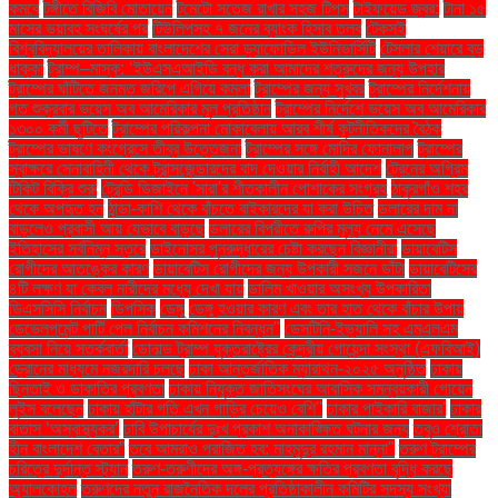
কমবে
টঙ্গীতে বিজিবি মোতায়েন
টমেটো সতেজ রাখার সহজ টিপস
টাইফয়েড জ্বর:
টানা ১৫
মাসের ভয়াবহ সংঘর্ষের পর
টিউলিপসহ ৭ জনের ব্যাংক হিসাব তলব
টেকসই
বিশ্ববিদ্যালয়ের তালিকায় বাংলাদেশের সেরা ড্যাফোডিল ইউনিভার্সিটি
টেসলার শেয়ারে বড়
ধাক্কা
ট্রাম্প–মাস্ক: ‘ইউএসএআইডি বন্ধ করা আমাদের শত্রুদের জন্য উপহার
ট্রাম্পের ঘাঁটিতে জনমত জরিপে এগিয়ে কমলা
ট্রাম্পের জন্য সুখবর
ট্রাম্পের নির্দেশনায়
গত শুক্রবার ভয়েস অব আমেরিকার মূল প্রতিষ্ঠান
ট্রাম্পের নির্দেশে ভয়েস অব আমেরিকার
১৩০০ কর্মী ছুটিতে
ট্রাম্পের পরিকল্পনা মোকাবেলায় আরব শীর্ষ কূটনীতিকদের বৈঠক
ট্রাম্পের ভাষণে কংগ্রেসে তীব্র উত্তেজনা
ট্রাম্পের সঙ্গে মোদির ফোনালাপ
ট্রাম্পের
স্বাক্ষরে সেনাবাহিনী থেকে ট্রান্সজেন্ডারদের বাদ দেওয়ার নির্বাহী আদেশ
ট্রেনের অগ্রিম
টিকিট বিক্রি শুরু
ট্রেন্ডি ডিজাইনে 'সারা'র শীতকালীন পোশাকের সংগ্রহ
ঠাকুরগাঁও শহর
থেকে অপহৃত হন
ঠান্ডা-কাশি থেকে বাঁচতে বাইকারদের যা করা উচিত
ডলারের দাম না
বাড়লেও প্রবাসী আয় যেভাবে বাড়ছে
ডলারের বিপরীতে রুপির মূল্য নেমে এসেছে
ইতিহাসের সর্বনিম্ন স্তরে
ডাইনোসর পুনরুদ্ধারের চেষ্টা করছেন বিজ্ঞানীরা
ডায়াবেটিস
রোগীদের আতঙ্কের কারণ
ডায়াবেটিস রোগীদের জন্য উপকারী সজনে ডাঁটা
ডায়াবেটিসের
৪টি লক্ষণ যা কেবল নারীদের মধ্যে দেখা যায়
ডালিম খাওয়ার অসংখ্য উপকারিতা
ডিএসসিসি নির্বাচন
ডিপসিক
ডেঙ্গু
ডেঙ্গু হওয়ার কারণ এবং তার হাত থেকে বাঁচার উপায়
ডেভেলপমেন্ট পার্টি পেল নির্বাচন কমিশনের নিবন্ধন"
ডেসটিনি-ইভ্যালি সহ এমএলএম
ব্যবসা নিয়ে সতর্কবার্তা
ডোনাল্ড ট্রাম্প যুক্তরাষ্ট্রের কেন্দ্রীয় গোয়েন্দা সংস্থা (এফবিআই)
ড্রোনের মাধ্যমে নজরদারি চলছে
ঢাকা আন্তর্জাতিক ম্যারাথন-২০২৫ অনুষ্ঠিত
ঢাকায়
ছিনতাই ও ডাকাতির প্রবণতা
ঢাকায় নিযুক্ত জাতিসংঘের আবাসিক সমন্বয়কারী গোয়েন
লুইস বলেছেন
ঢাকায় হাঁটার গতি এখন গাড়ির চেয়েও বেশি''
ঢাকার পাইকারি বাজার'
ঢাকার
বাতাস ‘অস্বাস্থ্যকর’
ঢাবি উপাচার্যের দুঃখ প্রকাশ অনাকাঙ্ক্ষিত ঘটনার জন্য
তবুও শ্রোতা
হীন বাংলাদেশ বেতার”
তবে আমরাও পরাজিত হব: মাহমুদুর রহমান মান্না"
তরুণ ট্রাম্পের
চরিত্রে দুর্দান্ত স্ট্যান
তরুণ-তরুণীদের অঙ্গ-প্রত্যঙ্গের ক্ষতির প্রবণতা বৃদ্ধি করছে
অ্যালকোহল
তরুণদের নতুন রাজনৈতিক দলের প্রতিষ্ঠাকালীন কমিটির সদস্য সংখ্যা