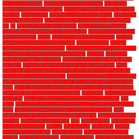
হবে ১ লাখ ৫৩ হাজার টাকা
দেশের বিভিন্ন স্থানে ভূমিকম্প অনুভূত
দেশের সবচেয়ে
দারিদ্র্যপ্রবণ বিভাগ হিসেবে পরিচিত ছিল
দৈনিক রেকর্ড সংখ্যক বাংলাদেশিকে ভিসা দিচ্ছে
সৌদি আরব
দোকানের ভবিষ্যৎ
দৌলতদিয়ায় ৭৩ হাজার টাকায় বিক্রি হলো
দ্বিতীয় পুত্রের
মা হলেন অভিনেত্রী প্রসূন
দ্য ইউএস এজেন্সি ফর গ্লোবাল মিডিয়া (ইউএসএজিএম)
ধর্ষণ
ধান
ধান উপদেষ্টা শফিকুল আলম জানিয়েছেন
নটর ডেম ইউনিভার্সিটি বাংলাদেশ
(এনডিইউবি)-এর দ্বিতীয় সমাবর্তন অনুষ্ঠিত হয়েছে আজ
নতুন টাকায় আর থাকবে না শেখ
মুজিবুর রহমানের ছবি।
নতুন দল
নতুন দলে গণ অধিকার পরিষদের ২০ নেতা
নতুন দলের
আত্মপ্রকাশে নেতাদের বড় জমায়েত নিয়ে উদ্বেগ
নতুন প্যাকেজ ঘোষণা
নতুন বছরে
হোয়াটসঅ্যাপের নতুন ফিচারগুলির উপহার
নতুন বাণিজ্য যুদ্ধের মুখোমুখি যুক্তরাষ্ট্র ও চীন
নতুন রাজনৈতিক শক্তির উদ্ভব: রাজনীতিতে নানা গুঞ্জন
নতুন স্বপ্ন
নয়াদিল্লি শেখ
হাসিনার ভারতে থাকার মেয়াদ বাড়িয়েছে
নরসিংদীর চরাঞ্চলে দুই পক্ষের সংঘর্ষে গুলিবিদ্ধ
হয়ে নিহত ২
নাইকো দুর্নীতি মামলায় খালেদা জিয়া সহ সকল আসামির খালাস
নাগরিক
ঐক্যের সভাপতি মাহমুদুর রহমান মান্না সম্প্রতি আওয়ামী লীগকে ভোটে আনার বিষয়ে
চলমান আলোচনা নিয়ে মন্তব্য করেছেন।
নাজমুলের চোখ এখন বিপিএল থেকে সরে গেছে
নাটোরে আজ শুক্রবার দুপুরে জুমার নামাজ পড়ে বাড়ি ফেরার পথে যুবলীগের নেতা আবদুর
রাজ্জাক
নাফ নদী থেকে ধরা পড়া চার জেলেকে পাঁচ দিনেও ফেরত দেয়নি আরাকান আর্মি"
নায়ক মান্নার জীবনী নিয়ে সিনেমা বানানোর পরিকল্পনা
নাহিদ ইসলামে
নিকগঞ্জে এমআরআই
যন্ত্র দুটি বন্ধ
নিজে গাড়ি চালিয়ে মাকে হাসপাতালে নিয়ে গেলেন তারেক রহমান
নিজে
নাচলেন
নির্বাচন দেওয়ার আগে সংস্কার সম্পন্ন করতে হবে: ইসলামী আন্দোলনের নায়েবে
আমির"
নির্বাচন প্রসঙ্গে ধূম্রজাল সৃষ্টি করেছে 'সংক্ষিপ্ত' ও 'বৃহৎ সংস্কার'
নির্বাচন
বিলম্বিত করার চেষ্টা জনগণ সহ্য করবে না: নজরুল ইসলাম খান
নির্বাচন বিলম্বিত করার যে
চেষ্টা চলছে
নির্বাচনে বিলম্ব মানবে না বিএনপি
নির্বাহী
নিষিদ্ধ করল ইসিবি
নিষ্পত্তির জন্য
২০ হাজার মামলা অপেক্ষমাণ
নিহত ৫৯"
নিহত অন্তত ৩৬
নীলা ইসরাফিল
নেইমারের
সঙ্গে আল হিলালের চুক্তি বাতিল
ন্যাশনাল জিওগ্রাফি
পঞ্চগড়ে তাপমাত্রা ১০ ডিগ্রি
সেলসিয়াস
পড়াশোনায় অমনোযোগিতা
পড়াশোনার চাপ বাড়ছে
পদত্যাগ করলেন উপদেষ্টা