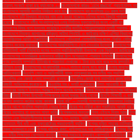
তারল্য সংকটে থাকা ছয় ব্যাংককে ২২
বাংলাদেশকে কারও ‘চোখ রাঙানো’ গ্রহণযোগ্য নয়
বাংলাদেশে আগামী জাতীয় নির্বাচন কবে হবে
বাংলাদেশে খুব জনপ্রিয় ৩০ রকম ভর্তা
বাংলাদেশে দুটি বিখ্যাত মানুষের নাম এক হওয়া সত্ত্বেও তাঁদের মধ্যে কিছুটা পার্থক্য
রয়েছে
বাংলাদেশে ধর্মীয় সংখ্যালঘুদের ওপর নির্যাতন যুক্তরাষ্ট্রের জন্য একটি বড়
উদ্বেগের বিষয় বলে মন্তব্য করেছেন দেশটির জাতীয় গোয়েন্দাপ্রধান তুলসী গ্যাবার্ড।
বাংলাদেশে নিযুক্ত জাপানের রাষ্ট্রদূত সাইদা শিনইচি ও জাইকার দক্ষিণ এশিয়া বিভাগের
মহাপরিচালক আইট টেরুইউকি
বাংলাদেশে নেটওয়ার্ক পেশাজীবীদের জন্য ট্রেনিং সেন্টার
স্থাপন করেছে হুয়াওয়ে
বাংলাদেশের আরসিইপিতে যোগ দেওয়ার উদ্যোগ
বাংলাদেশের
কমিউনিস্ট পার্টি (সিপিবি) দলের ৭৭তম প্রতিষ্ঠাবার্ষিকী উপলক্ষে এক বিবৃতিতে জানিয়েছে
বাংলাদেশের গণতান্ত্রিক রূপান্তরে নারীরা ছিল অগ্রভাগে -প্রধান উপদেষ্টা
বাংলাদেশের
পণ্য রপ্তানি সম্প্রতি ইতিবাচক প্রবণতা দেখাচ্ছে। টানা চার মাস ধরে পণ্য রপ্তানি ৪
বিলিয়ন ডলার
বাংলাদেশের সংখ্যাগরিষ্ঠ ৬১.১ শতাংশ মানুষ মনে করেন
বাংলার মানুষের
আতিথেয়তা'
বিএনপি নেতা ও আইনজীবী মাসুদ তালুকদারের সব দলীয় পদ স্থগিত
বিএনপির এক জ্যেষ্ঠ নেতা সম্প্রতি বলেছেন
বিএনপির জ্যেষ্ঠ যুগ্ম মহাসচিব রুহুল কবির
রিজভী অভিযোগ করেছেন যে
বিএনপির পর। দলটি জানিয়েছে
বিগত আওয়ামী লীগ
সরকারের আমলে উন্নয়ন প্রকল্পে বিপুল অর্থের অপচয়
বিজয় দিবসে বাংলাদেশের আরেকটি
বিজয়
বিদায়ী শিক্ষা উপদেষ্টা শিক্ষকদের জন্য সুখবর দিয়ে গেলেন
বিদেশি শিক্ষার্থী ও কর্মী
সংখ্যা কমাতে কঠোর হচ্ছে কানাডা
বিধবা নই” – দেবশ্রী গঙ্গোপাধ্যায়
বিধানসভা নির্বাচন
বিয়ের আগে মানসিক প্রস্তুতি নেয়ার উপায়
বিয়ের পর নারীরা কেন পরকীয়ায় আকৃষ্ট হয়?
বিয়ের ব্যাপারে যা বললেন সাফা কবির
বিশেষজ্ঞদের মন্তব্য
বিশ্ব এইডস দিবস আজ
বিশ্ব
শান্তি এবং স্থিতিশীলতার জন্য
বিশ্বের ৭০ ভাষায় 'আমি তোমাকে ভালোবাসি'
বিশ্বের
অন্যতম শীর্ষ ধনী এবং যুক্তরাষ্ট্রের প্রভাবশালী ব্যক্তি
বিশ্বের দূষিত শহরের তালিকায়
পঞ্চম অবস্থানে ঢাকা
বিশ্বের ধনীতম রাজা: থাইল্যান্ডের মহা ভাজিরালংকর্ন
বিশ্বের শীর্ষ
১০ ধনীর শিক্ষাগত যোগ্যতা কতটুকু
বিশ্বের সবচেয়ে মূল্যবান কোম্পানি এনভিডিয়া
বিষ