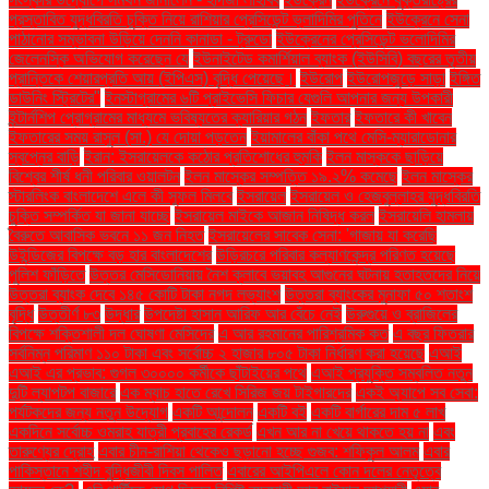
প্রস্তাবিত যুদ্ধবিরতি চুক্তি নিয়ে রাশিয়ার প্রেসিডেন্ট ভ্লাদিমির পুতিনে
ইউক্রেনে সেনা
পাঠানোর সম্ভাবনা উড়িয়ে দেননি কানাডা - ট্রুডো
ইউক্রেনের প্রেসিডেন্ট ভলোদিমির
জেলেনস্কি অভিযোগ করেছেন যে
ইউনাইটেড কমার্শিয়াল ব্যাংক (ইউসিবি) বছরের তৃতীয়
প্রান্তিকে শেয়ারপ্রতি আয় (ইপিএস) বৃদ্ধি পেয়েছে।
ইউরোপ
ইউরোপজুড়ে সাড়া
ইঙ্গিত
ডাউনিং স্ট্রিটের"
ইনস্টাগ্রামের ৬টি প্রাইভেসি ফিচার যেগুলি আপনার জন্য উপকারী
ইন্টার্নশিপ প্রোগ্রামের মাধ্যমে ভবিষ্যতের ক্যারিয়ার গঠন
ইফতার
ইফতারে কী খাবেন
ইফতারের সময় রাসুল (সা.) যে দোয়া পড়তেন
ইয়ামালের বাঁকা পথে মেসি-ম্যারাডোনার
স্বপ্নের বাড়ি
ইরান: ইসরায়েলকে কঠোর প্রতিশোধের হুমকি
ইলন মাস্ককে ছাড়িয়ে
বিশ্বের শীর্ষ ধনী পরিবার ওয়ালটন
ইলন মাস্কের সম্পত্তি ১৯.২% কমেছে
ইলন মাস্কের
স্টারলিংক বাংলাদেশে এলে কী সুফল মিলবে
ইসরায়েল
ইসরায়েল ও হেজবুল্লাহর যুদ্ধবিরতি
চুক্তি সম্পর্কিত যা জানা যাচ্ছে
ইসরায়েল মাইকে আজান নিষিদ্ধ করল
ইসরায়েলি হামলায়
বৈরুতে আবাসিক ভবনে ১১ জন নিহত
ইসরায়েলের সাবেক সেনা: 'গাজায় যা করেছি
উইন্ডিজের বিপক্ষে বড় হার বাংলাদেশের
উড়িরচরে পরিবার কল্যাণকেন্দ্র পরিণত হয়েছে
পুলিশ ফাঁড়িতে
উত্তর মেসিডোনিয়ায় নৈশ ক্লাবে ভয়াবহ আগুনের ঘটনায় হতাহতদের নিয়ে
উত্তরা ব্যাংক দেবে ১৪৫ কোটি টাকা নগদ লভ্যাংশ
উত্তরা ব্যাংকের মুনাফা ৫০ শতাংশ
বৃদ্ধি
উত্তীর্ণ ৮৩
উদ্ধার
উপদেষ্টা হাসান আরিফ আর বেঁচে নেই
উরুগুয়ে ও ব্রাজিলের
বিপক্ষে শক্তিশালী দল ঘোষণা মেসিদের
এ আর রহমানের পারিশ্রমিক কত
এ বছর ফিতরার
সর্বনিম্ন পরিমাণ ১১০ টাকা এবং সর্বোচ্চ ২ হাজার ৮০৫ টাকা নির্ধারণ করা হয়েছে
এআই
এআই এর প্রভাব: গুগল ৩০০০০ কর্মীকে ছাঁটাইয়ের পথে
এআই প্রযুক্তি সম্বলিত নতুন
দুটি ল্যাপটপ বাজারে
এক ম্যাচ হাতে রেখে সিরিজ জয় টাইগারদের
একই অ্যাপে সব সেবা:
পর্যটকদের জন্য নতুন উদ্যোগ
একটি আন্দোলন
একটি বই
একটি বার্গারের দাম ৫ লাখ
একদিনে সর্বোচ্চ ওমরাহ যাত্রী প্রবাহের রেকর্ড
এখন আর না খেয়ে থাকতে হয় না
এবং
তারুণ্যের দ্রোহ
এবার চীন-রাশিয়া থেকেও ছড়ানো হচ্ছে গুজব: শফিকুল আলম
এবার
পাকিস্তানে শহীদ বুদ্ধিজীবী দিবস পালিত
এবারের আইপিএলে কোন দলের নেতৃত্বে