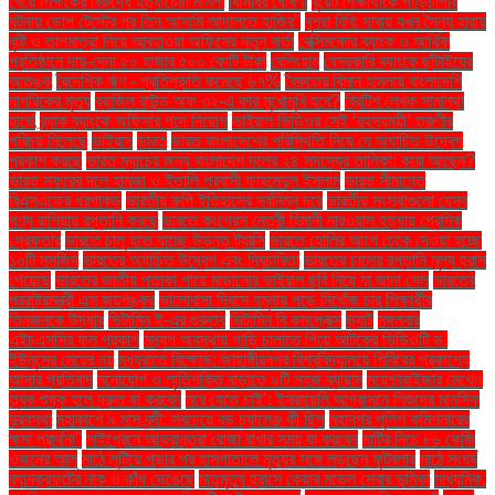
খেয়ে শিক্ষকের বিরুদ্ধে হত্যাচেষ্টা মামলা
বিসিবির ঘোষণা
বুয়েট শিক্ষার্থীকে গাড়িচাপার
ঘটনায় ডোপ টেস্টের পর তিন আসামি আদালতে হাজির"
বুশরা বিবি: দাবায় যখন সৈন্য হারায়
বৃষ্টি ও তাপমাত্রা নিয়ে আবহাওয়া অফিসের নতুন বার্তা
বেক্সিমকোর ব্যাংক ও আর্থিক
প্রতিষ্ঠানে দায়-দেনা ৫০ হাজার ৫০০ কোটি টাকা
বেলিংহাম
বেসরকারি ব্যাংকে ছাঁটাইয়ের
আতঙ্ক
বৈদেশিক ঋণ - প্রতিশ্রুতি কমেছে ৬৭%
বৈরুতের বিমান হামলায় বাংলাদেশি
নাগরিকের মৃত্যু
ব্রাজিল রাউন্ড অফ ৩২-এ কার মুখোমুখি হবে?
ব্রিটিশ লেখক সামান্থা
হার্ভে
ব্র্যাক ব্যাংকে অফিসার পদে নিয়োগ
ভাইরাল ভিডিওর সেই ‘রহস্যময়ী’ তরুণীর
পরিচয় মিলেছে
ভাইরাস
ভারত
ভারত বাংলাদেশের পরিস্থিতি নিয়ে যে অযাচিত উদ্বেগ
প্রকাশ করছে
ভারত ম্যাচের জন্য বাংলাদেশ দলের ২৪ সদস্যের তালিকা: কারা আছেন?
ভারত সফরের দলে হামজা ও ইতালি প্রবাসী ফাহমেদুল ইসলাম
ভারত সীমান্তে
বিএসএফের ধরপাকড়
ভারতীয় রুপি ইতিহাসের সর্বনিম্ন দরে
ভারতীয় সংস্থাগুলো যেসব
পণ্য রাশিয়ায় রপ্তানি করছে
ভারতে কংগ্রেস নেত্রী হিমানী নারওয়াল হত্যায় প্রেমিক
গ্রেফতার
ভারতে চালু হতে যাচ্ছে উড়ন্ত ট্যাক্সি
ভারতে হোলির আগে ঢেকে দেওয়া হচ্ছে
১০টি মসজিদ
ভারতের অযাচিত উদ্বেগ এবং দ্বিচারিতা
ভারতের চালের রপ্তানি মূল্য হ্রাস
পেয়েছে
ভারতের জাতীয় পতাকা পায়ে মাড়ানোর ভাইরাল ছবি নিয়ে যা জানা গেল
ভারতের
পররাষ্ট্রমন্ত্রী এস জয়শঙ্কর
ভালোবাসা দিবসে যমুনায় পড়ে নিখোঁজ চার শিক্ষার্থীর
তিনজনকে উদ্ধার
ভিটামিন ই-এর গুরুত্ব
ভিটামিন বি কমপ্লেক্স
ভ্যাট
মঙ্গলবার
এইচএসসির ফল প্রকাশ
মদ্যপ অবস্থায় গাড়ি চালাতে গিয়ে আটকের ভিডিওটি ড.
ইউনূসের মেয়ের নয়
মধ্যরাতে বিক্ষোভ: জাহাঙ্গীরনগর বিশ্ববিদ্যালয়ে শিবিরের প্রকাশ্যে
আসার প্রতিবাদ
মনোযোগ ও স্মৃতিশক্তি বাড়াতে ৯টি সহজ ব্যায়াম
ময়েশ্চারাইজার মেখেও
ত্বক শুষ্ক হলে দ্রুত যা করবেন
মরে যেতে চাই’: ইসরায়েলি আগ্রাসনে শিশুদের মানসিক
দুরবস্থা
মহাকাশে ৯ মাস বন্দী: সবচেয়ে বড় চ্যালেঞ্জ কী ছিল
মহানগর পুলিশ কমিশনারের
ক্ষমা প্রার্থনা"
মাইগ্রেনে আক্রান্তরা রোজা রাখার সময় যা করবেন
মাটির নিচে ৮৬ কেজি
ওজনের আলু
মাঠে লুটিয়ে পড়ার পর হাসপাতালে মৃত্যুর সঙ্গে লড়ছেন ফুটবলার
মাঠে সংঘর্ষ
ব্যানক্রফটের নাক ও কাঁধ ভেঙেছে
মাতৃমৃত্যু হ্রাসে কেয়ার মডেল সেবার ভূমিকা
মাধ্যমিক.