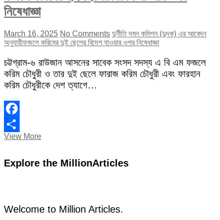
নিষেধাজ্ঞা
March 16, 2025
No Comments
দুর্নীতি দমন কমিশন (দুদক) এর আবেদন
অনুযায়ী
ফজলে করিমের দুই ছেলের বিদেশ যাওয়ার ওপর নিষেধাজ্ঞা
চট্টগ্রাম-৬ রাউজান আসনের সাবেক সংসদ সদস্য এ বি এম ফজলে
করিম চৌধুরী ও তার দুই ছেলে ফারাজ করিম চৌধুরী এবং ফারহান
করিম চৌধুরীকে দেশ ত্যাগে…
Facebook
ফজলে
View More
Share
করিমের
দুই
Explore the MillionArticles
ছেলের
বিদেশ
যাওয়ার
ওপর
নিষেধাজ্ঞা
Welcome to Million Articles.