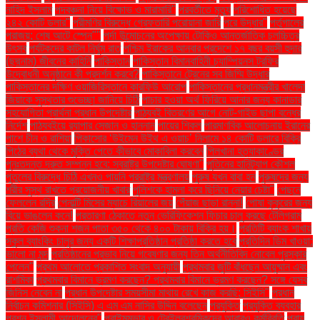
নাহিদ ইসলাম
পদবঞ্চনা নিয়ে বিক্ষোভ ও মারামারি"
পরবর্তীতে মৃত্যু
পরিশোধিত হয়েছে
২৪২ কোটি ডলার"
পরীমণির বিরুদ্ধে গ্রেফতারি পরোয়ানা জারি
পরে উদ্ধার"
পর্তুগালের
পরাজয়; শেষ আটে স্পেন""
পর্দা উন্মোচনের অপেক্ষায় টোকিও আন্তর্জাতিক চলচ্চিত্র
উৎসব
পর্যটকদের কাটল নির্ঘুম রাত
পশ্চিম ইরাকের আনবার প্রদেশে ১৭ বছর বয়সী হুদার
(ছদ্মনাম) জীবনের কাহিনি
পাকিস্তান
পাকিস্তান বিমানবাহিনী চ্যাম্পিয়নস ট্রফির
উদ্বোধনী অনুষ্ঠানে কী প্রদর্শন করবে?
পাকিস্তানে ট্রেনের সব জিম্মি উদ্ধার
পাকিস্তানের দক্ষিণ ওয়াজিরিস্তানে কারফিউ আরোপ
পাকিস্তানের প্রধানমন্ত্রীর খালেদা
জিয়াকে সুস্থতার শুভেচ্ছা জানিয়ে চিঠি
পাচার হওয়া অর্থ ফিরিয়ে আনার জন্য কানাডার
সহযোগিতা প্রার্থনা প্রধান উপদেষ্টার
পাঠ্যবই বিতরণের আগে নোট-গাইড ছাপা বন্ধের
নির্দেশ
পাঠ্যবইয়ে র‍্যাপার সেজান ও হান্নান
পায়ের শিকল
পারমাণবিক আলোচনায় ইরানের
পাশে চীন ও রাশিয়া
পিকাসোর ‘উইমেন উইথ এ ওয়াচ’ নিলামে ১৪ কোটি ডলারে বিক্রি
পিঠের ব্যথা থেকে মুক্তি পেতে কীভাবে মোকাবিলা করবেন
পিলখানা হত্যাকাণ্ডের
পুনঃতদন্ত দ্রুত সম্পন্ন হবে: স্বরাষ্ট্র উপদেষ্টার ঘোষণা"
পুতিনের হানিট্র্যাপ কৌশল
পুতুলের বিরুদ্ধে চিঠি এখনও পায়নি পররাষ্ট্র মন্ত্রণালয়
পুরুষ যখন বাবা হন
পুরুষদের জন্য
শরীর সুস্থ রাখতে প্রয়োজনীয় খাবার
পুলিশকে হামলা করে ছিনিয়ে নেয়ার চেষ্টা"
পেছনে
ফেললেন রদ্রি
পেনাল্টি মিসের ম্যাচে রিয়ালের জয়
পেঁয়াজ ছাড়া রান্না!
পোষা কুকুরের জন্য
বিয়ে ভাঙলেন কনে!
প্রতারণা ঠেকাতে নতুন ভেরিফিকেশন ফিচার চালু করছে টেলিগ্রাম
প্রতি কেজি শুকনা শজন পাতা ৩৫০ থেকে ৪০০ টাকায় বিক্রি হয়।
প্রতিটি ব্যাংক শাখায়
স্কুল ব্যাংকিং চালুর জন্য একটি শিক্ষাপ্রতিষ্ঠান প্রতিষ্ঠা করতে হবে
প্রতিদিন ডিম খাওয়া:
ভালো না মন্দ
প্রতিষ্ঠানের প্রভাব নিয়ে গবেষণার জন্য তিন অর্থনীতিবিদ নোবেল পুরস্কার
পেলেন"
প্রথম আলোতে প্রকাশিত সংবাদ অনুযায়ী
প্রথমবার জুটি বাঁধছেন আয়ুষ্মান এবং
রাশমিকা
প্রথমবার বিমানে ভ্রমণ করছেন? প্রথমবার বিমানে ভ্রমণ করছেন? সঙ্গে যেসব
জিনিস নেবেন না
প্রধান উপদেষ্টার সময়সীমা মাথায় রেখে কাজ করছি: সিইসি"
প্রধান
নির্বাচন কমিশনার (সিইসি) এ এম এম নাসির উদ্দিন বলেছেন
প্রযুক্তি
প্রযুক্তি ব্যবহার
প্রশ্ন ইসলামী আন্দোলনের"
প্রাইমমুভার ও ট্রেইলরশ্রমিকদের আবারও কর্মবিরতি
প্রায়