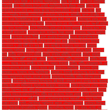
বাস্তবতা বদলে দিচ্ছে যে জনপ্রিয় প্রযুক্তিগুলো
চিন্ময় কৃষ্ণ দাস
চীনে নতুন ভাইরাসের
প্রাদুর্ভাব
চীনে প্রবীণদের যত্নে এআই প্রযুক্তির দিকে ঝুঁকছে সরকার
চীনের নতুন
জ্বালানির উৎস থেকে ৬০ হাজার বছরের বিদ্যুতের চাহিদা পূরণ হবে
চীনের মতে
চুরির
স্থান স্বরাষ্ট্র উপদেষ্টা লেফটেন্যান্ট জেনারেল (অব.) মো. জাহাঙ্গীর আলম চৌধুরীর বাসা
থেকে এক কিলোমিটারের মধ্যে।
চুল বড় করার জন্য সেরা তেল
চৌদ্দগ্রামে বন্ধুর প্রেমে
সহায়তার জন্য স্কুলছাত্রকে পিটুনি
ছাত্রদের নতুন দল গঠনে শেষ মুহূর্তেও সঙ্কট কাটেনি
ছিল অন্য সংক্রমণও"
ছেলে ক্রিকেটার হোক চান না উমর আকমল
ছেলেদের জন্য কোন
পোশাকটি মানানসই?
ছেলেদের জন্য সানস্ক্রিন ক্রিম ব্যবহার
ছেলেদের পছন্দের আধুনিক
ফ্যাশন
ছেলেদের ফ্যাশন টিপস
ছোলা খাওয়ার উপকারিতা
জনতা মাদ্রাসাশিক্ষককে
অশোভন কাজের অভিযোগে পুলিশের হাতে সোপর্দ করল
জমিয়তে উলামায়ে ইসলাম
বাংলাদেশ ও এবি পার্টি মনে করে যে
জম্মু–কাশ্মীরে অশান্তির নতুন তরঙ্গ
জরায়ুমুখ
ক্যানসার প্রতিরোধ
জলবায়ু পরিবর্তন খরার তীব্রতা ও বিস্তৃতি বাড়িয়ে দিচ্ছে
জলাতঙ্ক
টিকা
জাতীয় দলে ফিরছেন তামিম!
জাতীয় নাগরিক কমিটির আহ্বায়ক
জাতীয় নাগরিক
পার্টিকে ‘কিংস পার্টি’ বলা হচ্ছে কেন?
জাতীয় নাগরিক পার্টির নেতৃত্বে যারা
জাতীয় নির্বাচন
২০২৫ সালের শেষে অনুষ্ঠিত হতে পারে: প্রধান উপদেষ্টা
জাতীয় পার্টির চেয়ারম্যান জি এম
কাদের মন্তব্য করেছেন
জানলে অবাক হবেন
জানালেন বিজ্ঞানীরা"
জানালেন সুনিতা
জামায়াত ও অন্যান্য দলের প্রতিক্রিয়া''
জামায়াতে ইসলামী বাংলাদেশের নায়েবে আমির
সৈয়দ আবদুল্লাহ মুহাম্মদ তাহের বলেছেন
জামায়াতে ইসলামীর আমির শফিকুর রহমান
বলেছেন
জামালপুরের ইসলামপুর উপজেলায় স্ত্রী তিথী বেগমকে (২৩) হত্যার দায়ে আহসান
হাবিব নামে এক ব্যক্তিকে মৃত্যুদণ্ড দিয়েছেন আদালত।
জার্মান চ্যান্সেলর ওলাফ শলৎজ
জার্মানি ট্রাম্পের গাজা খালি করার প্রস্তাবকে 'কেলেঙ্কারি' বলে অভিহিত করেছে
জাহাজ
জীবনের সবচেয়ে গুরুত্বপূর্ণ তিন নারীর কথা জানালেন তারেক রহমান
জুলাই বিপ্লবগাথা
নিয়ে ছাপা হচ্ছে ৪০ কোটি বই
জুলাই-সেপ্টেম্বরের মধ্যে ব্যাংকটি ৬৬ পয়সা ইপিএস
অর্জন করেছে
জুলাই–সেপ্টেম্বর প্রান্তিকে ব্যাংক এশিয়ার লোকসান
জেইডেন সিলসের
টেস্ট ক্রিকেটে আন্তর্জাতিক অভিষেক
জেলেনস্কির প্রশংসা
ঝাল খাবার খেলেই মেদ