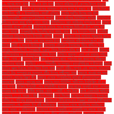
১৯ লাখের মতো মানুষ
প্রায় এক মাস হলো
ফজলে করিমের দুই ছেলের বিদেশ যাওয়ার
ওপর নিষেধাজ্ঞা
ফাঙ্গাস বা ছত্রাকের আক্রমণ রোধের জন্য যা করতে হবে
ফার্মের ডিম না
দেশি ডিম: পুষ্টি ও উপকারিতায় কোনটি এগিয়ে?
ফার্মের মুরগির ডিমের দাম বৃদ্ধি
ফিজিওথেরাপি -গুরুত্বপূর্ণ চিকিৎসা পদ্ধতি
ফিফার বর্ষসেরা ভিনিসিয়ুস জুনিয়র
ফিলিস্তিনি
বন্দীদের মধ্যে কারা মুক্তি পেতে পারে?
ফিলিস্তিনে আল জাজিরার সম্প্রচার বন্ধ
ফুটবলে
গোলটাই থাকে বেশি মনে
ফেইসবুকে ছড়িয়ে পড়া যশোরের ভিডিওটি ছিল ‘যেমন খুশি
তেমন সাজো’
ফেব্রুয়ারিতে বিএনপির মাঠে নামার ঘোষণা
ফের উত্তাল সিরিয়া
ফেলানীর
পরিবারের দায়িত্ব নিলেন উপদেষ্টা আসিফ
ফেসবুক
ফ্যাশনে তাক লাগাতে পুরুষদের মানতে
হবে এই ১০ টিপস
ফ্রিদা এবং তার ব্যথার চিত্র
ফ্লোরিডায় নারীশক্তির মধ্যে সেরা
জায়েদ
ফ্ল্যাট ও ব্যাংক হিসাব জব্দ
বইমেলায় তৌহিদুল ইসলামের ‘বিয়ে বাড়িতে ইয়ে’
বছরের প্রথম দিনেই ‘স্বৈরাচারী অঞ্জনা’ নিয়ে ফিরছেন মনির খান
বন্ধ বহু সড়ক
বরিশালে
চ্যাম্পিয়নদের বরণ জনসমুদ্রের আনন্দ উৎসব
বর্তমানে বায়ুদূষণ এমন এক ভয়াবহ পর্যায়ে
পৌঁছে গেছে যে
বললেন ট্রাম্প
বস্ত্র ও পোশাক খাতে গ্যাসের দাম বাড়ানোর পরিকল্পনা
স্থগিতের আহ্বান
বাকৃবিতে ১২০০ শিক্ষার্থীর অংশগ্রহণে ছাত্রশিবিরের গণইফতার
বাঙালি
জাতির আত্মগৌরবের মহান বিজয় দিবস আজ
বাঙালি নারীর পোশাক এবং ফ্যাশন সচেতনতা
বাঙালি হিন্দু সম্প্রদায়ের অন্যতম ধর্মীয় উৎসব লক্ষ্মীপূজা আজ
বাচ্চাকে খাওয়ানোর সময়
মোবাইল ফোনের বিকল্প কী?
বাজারে এসেছে গিগাবাইটের কৃত্রিম বুদ্ধিমত্তাযুক্ত
মাদারবোর্ড
বাজারে খেজুরের দাম ১
বাজারে নতুন স্টাইলিশ স্মার্টফোন ইনফিনিক্স হট ৫০
প্রো প্লাস
বাণিজ্য উপদেষ্টা শেখ বশিরউদ্দীন বলেছেন
বাবা-মায়ের অনুমতি ছাড়া ফেসবুক
ব্যবহার করা যাবে না
বার্ষিক সর্বোচ্চ বেতন ১ কোটি ৭ লাখ টাকা"
বাংলা একাডেমি সাহিত্য
পুরস্কার ২০২৪ পাচ্ছেন যাঁরা
বাংলা নিউজ
বাংলা সিনেমা
বাংলাদেশ জামায়াতে ইসলামের
আমির ডা. শফিকুর রহমান বলেছেন
বাংলাদেশ টেলিযোগাযোগ নিয়ন্ত্রণ কমিশন (বিটিআরসি)
চেয়ারম্যান মো. এমদাদ উল বারী জানিয়েছেন
বাংলাদেশ থেকে গার্মেন্টসের অর্ডার চলে
যাচ্ছে ভারত ও পাকিস্তানে
বাংলাদেশ ব্যাংক সরকারি ও বেসরকারি সব ব্যাংক শাখাকে
নির্দেশ দিয়েছে
বাংলাদেশ ভারতের কাছে তীব্র প্রতিবাদ জানিয়েছে
বাংলাদেশ সরকার