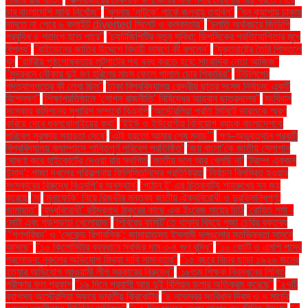
চার বাংলাদেশি মাঝি নিখোঁজ''
''খুলনায় ‘নাটুকে’ পার্কে জলবায়ু তহবিল''
''ঘন কুয়াশায় ঢাকায়
নামতে না পেরে ৬ ফ্লাইট diverted সিলেট ও কলকাতায়''
''চলতি অর্থবছরে জিডিপি
প্রবৃদ্ধি ৪ শতাংশ হতে পারে''
''চ্যাটজিপিটির নতুন সুবিধা: ডিপসিকের প্রতিযোগিতার মুখে
বিপ্লব''
''বাইডেনের জাতির উদ্দেশে বিদায়ী ভাষণে কী বললেন''
''যুক্তরাষ্ট্রে তৈরি পিস্তলে
খুন
''রাষ্ট্রীয় পৃষ্ঠপোষকতায় লুটপাটের পথ বন্ধ করতে হবে: সাংবাদিক নেতা আজিজ"
''সুন্দরবনে নৌকায় দুই মণ হরিণের মাংস ফেলে পালাল চোর শিকারিরা''
'টিউলিপের
পদত্যাগপত্রে কী লেখা ছিল''
'ঢাকা বিশ্ববিদ্যালয় কেন্দ্রীয় ছাত্র সংসদ নির্বাচন: একটি
বিশ্লেষণ''
'শিক্ষাপ্রতিষ্ঠানে ‘গোপন রাজনীতি’ নিষিদ্ধের আহ্বান ছাত্রদলের''
'সংবিধান
সংস্কার কমিশনের সুপারিশ সম্পর্কে বিএনপি
‘অস্ট্রেলিয়া প্রতি মিনিটে ভারতকে স্মরণ
করিয়ে দেবে ধবলধোলাইয়ের কথা’
‘ইইউ ও ইউরোপীয় বিনিয়োগ ব্যাংক বাংলাদেশকে
পরিবেশ সুরক্ষায় সহায়তা দেবে’
‘এটা হয়তো আমার শেষ ম্যাচ’"
‘গণ–অভ্যুত্থান পরবর্তী
বিশ্ববিদ্যালয় ক্যাম্পাসে শান্তিপূর্ণ পরিবেশ প্রতিষ্ঠিত’
‘জয় বাংলা’কে জাতীয় স্লোগান
ঘোষণা করে হাইকোর্টের দেওয়া রায় স্থগিত
‘জাতীয় দলে আর খেলছি না’
‘ট্রাম্প একজন
উন্মাদ’: গাজা দখলের পরিকল্পনায় ফিলিস্তিনিদের প্রতিক্রিয়া
‘নির্বাচন বিলম্বিত হওয়ার
সংস্কারের বিরুদ্ধে বিএনপি’র অবস্থান’
‘পাঠান টু’ এর চিত্রনাট্য শাহরুখের মন জয়
করেছে
‘মা
‘মুনাফেকি’ নিয়ে রিজভীর মন্তব্য জাতীয় ঐক্যবিরোধী ও দুরভিসন্ধিপূর্ণ:
জামায়াত"
‘যুদ্ধবিরোধী’ রবীন্দ্রনাথ ঠাকুরের কাছে এক ইংরেজ মায়ের চিঠি
‘রোহিত শর্মা -
মোটা এবং গড়পড়তা খেলোয়াড়’
‘শিবিরের কমিটি’তে থাকার বিষয়ে পূজা চেরির বক্তব্য
"‘গণপরিষদ’ ও ‘সেকেন্ড রিপাবলিক’: জামায়াতসহ ইসলামী দলগুলোর মতভিন্নতা সামনে
আসছে"
"১০ কিলোমিটার ব্যবধানে সবজির দাম ৩-৪ গুণ বৃদ্ধি"
"১০ কোটি ও এমপি পদের
প্রলোভন: নুরুলের অভিযোগ মিথ্যা দাবি সামান্তার"
"১৫ বছরে বিচার ছাড়া ১৯২৬ জনের
হত্যার অভিযোগ আওয়ামী লীগ সরকারের বিরুদ্ধে"
"১৮তম শিক্ষক নিবন্ধনের লিখিত
পরীক্ষার ফল প্রকাশ
"১৯ দিনে প্রবাসী আয় দুই বিলিয়ন ডলার অতিক্রম করেছে"
"২৭টি
ব্যাগসহ অস্ট্রেলিয়া সফরে ভারতীয় ক্রিকেটার
"৪ নভেম্বর সংবিধান দিবস ও ৭ মার্চের