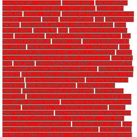
এখনও চূড়ান্ত হয়নি। তবে জানা গেছে
তা অব্যাহত রয়েছে।
তাজা ফল আমদানিতে
সম্পূরক শুল্ক ৩০ শতাংশ থেকে কমিয়ে ২৫ শতাংশ করা হয়েছে
তাঁদের জন্য আগে
স্ক্রিনিং জরুরি
তাপমাত্রা ৯ ডিগ্রির ঘরে
তাপমাত্রা বৃদ্ধি উদ্ভিদের কার্বন শোষণ বন্ধ করে
দিতে পারে - নতুন গবেষণা
তামিল নাড়ু
তার জন্য আমি দুঃখিত'
তারকা
তারুণ্যের শক্তিতে
‘সব সম্ভব’
তাহসানের কারণেই রোজা ও তার প্রেমিকের ব্রেকআপ হয়েছিল
তিব্বতে
শক্তিশালী ভূমিকম্প
তীব্র হচ্ছে শীত
তুরস্ক
তুরস্কের সরকার থেকে ইস্তানবুলে ফ্রি
ইফতার
তুলসী গ্যাবার্ড বলেন
তৃতীয় প্রান্তিকে ইউসিবির শেয়ারপ্রতি আয় বৃদ্ধি"
তৃতীয়
বিয়ে নিয়ে মুখ খুললেন শাকিব খান
তেঁতুলিয়ায় ৮ ডিগ্রি
ত্বক ও চুল ভালো রাখতে খেতে
হবে যেসব খাবার
ত্রিশের আগে ভেঙে গেল এ আর রহমান ও সায়রা বানুর সংসার
ৎস্য ও
প্রাণিসম্পদ উপদেষ্টা ফরিদা আখতার সম্প্রতি ফেসবুকে যে পোস্টটি দিয়েছেন
থাইল্যান্ডে
৬ মাস ধরে নিখোঁজ বাংলাদেশি যুবক থাই নারীর সঙ্গে হোটেলে পাওয়া গেল!
থাকছে ‘জুলাই
চত্বর’
দশরথ রঙ্গশালা
দিনাজপুরে বিএনপির মিছিলে ককটেল হামলার ঘটনায় আওয়ামী লীগ
দিল্লির মুখ্যমন্ত্রী হিসেবে শপথ নিলেন বিজেপি নেত্রী রেখা গুপ্ত
দীর্ঘদিন অল্প অল্প জ্বর -
অবহেলা নয়
দুই দিন ধরে ইসরায়েল যেভাবে ফিলিস্তিনের গাজার নিরীহ মানুষের ওপর বর্বর
হামলা চালাচ্ছে
দুই দেশের নেতাদের কঠোর প্রতিক্রিয়া"
দুই বছর পর আবার শুরু হলো
জাহাজ রপ্তানি
দুটোই সমান গুরুত্বপূর্ণ মনে করে"
দুধ বিক্রেতা থেকে সেনার
লেফটেন্যান্ট!
দুর্নীতি দমন কমিশন (দুদক) এর আবেদন অনুযায়ী
দুর্নীতি দমন কমিশন
(দুদক) গতকাল
দুর্বল ব্যাংকের গ্রাহকদের উদ্দেশে বাংলাদেশ ব্যাংকের গভর্নরের আশ্বাস
দেড় কোটি টাকা আত্মসাতের অভিযোগ"
দেশকে ধ্বংসের পথে নিয়ে গিয়ে আ.লীগ নেতারা
পালিয়েছেন"
দেশীয় সয়াবিনের ৮০ শতাংশ উৎপাদিত হয় যে জেলা থেকে
দেশে দেশে
রমজান পালনে সাংস্কৃতিক ভিন্নতা
দেশে প্রথমবারের মতো উদযাপিত হচ্ছে কৃষক দিবস
দেশের ১১টি শিক্ষা বোর্ডের অধীনে অনুষ্ঠিত এ বছরের এইচএসসি ও সমমান পরীক্ষার
ফলাফল মঙ্গলবার (১৫ অক্টোবর) প্রকাশিত হবে
দেশের অর্থনীতি উল্টো পথে যাচ্ছে
দেশের
প্রথম প্রযুক্তিনির্ভর অ্যানিম্যাল ওয়েলফেয়ার প্ল্যাটফর্ম 'পেটগো'
দেশের বাজারে সোনার
দাম প্রতি ভরি ২ হাজার ৬১৩ টাকা বাড়ছে। এর ফলে ভালো মানের এক ভরি সোনার দাম