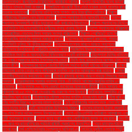
দুঃশাসনমুক্ত বাংলাদেশ চেয়েছিলেন: জামায়াত আমির"
"জুলাই-আগস্টের মধ্যে জাতীয়
নির্বাচন সম্ভব: মির্জা ফখরুল"
"টাঙ্গাইলে আওয়ামী লীগ নেতা ফারুক হত্যা মামলার রায়ে
হতবাক সন্তানেরা
"টেনিসের রানি’র সঙ্গে সাক্ষাৎ করে উচ্ছ্বসিত নেইমার"
"ট্রাম্প
পেন্টাগনের নিয়ন্ত্রণ কেন নিতে চান?"
"ট্রাম্প প্রশাসন ডিম আমদানি করবে"
"ট্রাম্প
প্রশাসন বিশ্বব্যাপী মার্কিন দূতাবাসে কর্মী কমানোর সিদ্ধান্ত"
"ট্রাম্প প্রশাসনের নির্দেশে
ওয়াশিংটনে ইউএসএআইডির কর্মীদের বাসায় থাকার নির্দেশ"
"ট্রাম্প প্রশাসনের পরিকল্পনা:
যুক্তরাষ্ট্রের নেতৃত্বে বিশ্ব স্বাস্থ্য সংস্থা পরিচালনা"
"ট্রাম্প প্রেসিডেন্ট হলে কি
যুক্তরাষ্ট্রে আদানির সমস্যা সমাধান হবে?"
"ট্রাম্পের বিদ্বেষপূর্ণ বক্তব্য: গাজায়
যুদ্ধবিরতি চুক্তি কি ঝুঁকির মধ্যে?"
"ট্রাম্পের শুল্কের কারণে ভারতে অ্যাপলের
আইফোন উৎপাদনে কী পরিবর্তন আসতে পারে"
"ডিজিটাল উদ্ভাবনের নৈতিক ব্যবহার:
সামাজিক সংহতি ও অন্তর্ভুক্তি নিশ্চিতকরণে একটি কর্মশালা"
"ডিপ্লোমা ডিগ্রি বাতিলের
পর এবার গ্রেফতার হলেন ইস্তাম্বুলের মেয়র"
"ডিসি পদে কর্মকর্তাদের আগ্রহ হঠাৎ কমার
কারণ কী?"
"ডিসেম্বরের মধ্যে জেলার বিভিন্ন স্থানে কমিটি গঠনের পরিকল্পনা"
"ঢাকার
ইজতেমা থেকে ফেরার পথে পশ্চিমবঙ্গে মুসলিম তরুণকে আক্রান্ত করা হয়েছে"
"ঢাকার
জাহাঙ্গীর টাওয়ারে ক্যাফেতে আগুন
"ঢাকার রাস্তায় ধুলোর কারণে বাড়ছে শিশুদের স্বাস্থ্য
সমস্যা"
"তত্ত্বাবধায়ক সরকার ব্যবস্থা নিয়ে ৩টি রিভিউ আবেদন শুনানির তারিখ ১৭
নভেম্বর"
"তিন দশকে ৩০ বিশ্ব রেকর্ড: জাকেরের অসাধারণ কীর্তি"
"তিন সপ্তাহ পর
মুক্তিপণের ২৫ লাখ টাকা দেওয়ার পর তরুণের লাশ উদ্ধার"
"থাইরয়েড সম্পর্কিত ৫টি
প্রচলিত ভুল ধারণা"
"দিনাজপুরে মৌসুম শেষেও সুগন্ধি ধানের দাম হ্রাস"
"দীপু মনি ও
তাঁর স্বামীর বিরুদ্ধে দুদকের মামলা দায়ের"
"দুই প্ল্যাটফর্মের সমানসংখ্যক নেতা নিয়ে
নতুন দলের কমিটি
"দুটি আলংকারিক উদ্ভিদের বিবরণ"
"দুদকের মামলায় ইয়াবা ব্যবসায়ীর
৭৬ লাখ টাকার অবৈধ সম্পদ উদ্ধারের দাবি
"দেশে এইচএমপিভি ভাইরাসে আক্রান্ত এক
নারী মৃত্যুবরণ করেছেন
"দেশে বছরে প্রায় ৩ লাখ কোটি টাকার শুল্ক ও কর ছাড়"
"নওগাঁয়
১৬ বছর পর ছাত্রশিবিরের প্রতিষ্ঠাবার্ষিকী প্রকাশ্যে উদযাপিত"
"নতুন ছাত্রসংগঠনের
যাত্রা শুরু
"নর্থ মেসিডোনিয়ার নৈশক্লাবে অগ্নিকাণ্ড
"নাটোরে যুবলীগ নেতাকে পিটুনি