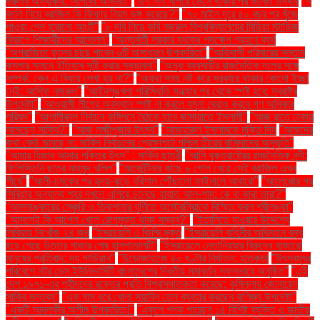
গুরুত্ব অস্বীকার: সিপিবির অভিমত"
"৬৭ দিন সাগরে ভেসে থাকার পর জীবিত উদ্ধার
"৭
বদলি নিয়ে ব্রাজিল কি ফিফার নিয়ম ভঙ্গ করেছে?"
"৭০ মাইল দূরে ৪০ বছর পর খুঁজে
পাওয়া গেল হারানো আংটি"
"৮ দবি নিয়ে কবি নজরুল বিশ্ববিদ্যালয়ের মিডিয়া স্টাডিজ
বিভাগে শিক্ষার্থীদের আন্দোলন"
"অন্তর্বর্তী সরকার যথাযথ পদক্ষেপ গ্রহণে ব্যর্থ
"অপরাজিতা ফুলের চায়ে পাবেন ৬টি অসাধারণ উপকারিতা"
"অভিবাসী পরিবারের সন্তান
কমলার সামনে ইতিহাস সৃষ্টি করার সম্ভাবনা"
"অমুক ব্যবসায়ীর রাজনৈতিক দলের সঙ্গে
সম্পর্ক: কেন এ বিষয়ে লেখা হয় না?"
"অযথা সময় নষ্ট করে সরকারে থাকার কোনো ইচ্ছা
নেই: আসিফ নজরুল"
"আইনশৃঙ্খলা পরিস্থিতি সন্ধ্যার পর থেকে স্পষ্ট হবে: স্বরাষ্ট্র
উপদেষ্টা"
"আওয়ামী লীগের অবস্থান স্পষ্ট না করলে যমুনা ঘেরাও করবে গণ অধিকার
পরিষদ"
"আগামীকাল নির্বাচন কমিশনে বৈঠকে যাবে জামায়াতে ইসলামী"
"আজ রাতে ঢাকায়
আসছেন সাকিব?"
"আজ লক্ষ্মীপূজার উৎসব"
"আজহারুল ইসলামকে মুক্তি দিন
"আমাদের
কথা কেউ ভাবছে না: মার্কিন নির্বাচনের প্রেক্ষাপটে পশ্চিম তীরের বাসিন্দাদের অনুভূতি"
"আমার হিজাব আমার শক্তির উৎস" : মার্কিন ছাত্রী
"আমি যুক্তরাষ্ট্রের রাজনৈতিক বন্দী:
ফিলিস্তিনি ছাত্র মাহমুদ খলিল"
"আর্জেন্টিনার কাছে ৬ গোল খেয়ে সেই ব্রাজিল এখন
শীর্ষে"
"আলী-চমকের পর হৃদয়-ঝড়ে বরিশাল পৌঁছালো ফাইনালে আবারো"
"আলেপ্পোর পর
সিরিয়ার অন্যান্য শহর দখলে এগিয়ে চলেছে হায়াত আল-শাম: কে বা কারা তারা?"
"আসলাঙ্কারের সেঞ্চুরি ও তিকশানার ঘূর্ণিতে অস্ট্রেলিয়াকে বিস্মিত করল শ্রীলঙ্কা"
"আসলেই কি আপেল খেলে রোগমুক্ত থাকা সম্ভব?"
"ইতালিতে যাওয়ার উদ্দেশ্যে
লিবিয়ায় নিখোঁজ ২৪ জন
"ইসরায়েলি ৩ জিম্মি মুক্ত
"ইসরায়েলি বাহিনীর অভিযানে বন্ধ
হয়ে গেছে উত্তর গাজার শেষ হাসপাতালটি"
"ইসরায়েলে নেতানিয়াহুর বিরুদ্ধে হাজারো
মানুষের প্রতিবাদ: দ্য গার্ডিয়ান"
"উড়োজাহাজে ৪০ ঘণ্টার নির্যাতন: হাতকড়া
"উৎসবমুখর
পরিবেশে নটর ডেম ইউনিভার্সিটি বাংলাদেশের দ্বিতীয় সমাবর্তন সফলভাবে অনুষ্ঠিত"
"এই
দেশ ১৯৭১-এর শহীদদের রক্তের প্রতি বিশ্বাসঘাতকতা করেছে: কুমিল্লায় জোনায়েদ
সাকির মন্তব্য"
"এক মাস ধরে খোলা সয়াবিন তেল ব্যবহার করছেন বাণিজ্য উপদেষ্টা"
"একটি আমলকীর অসীম উপকারিতা!"
"একুশে পদক পাচ্ছেন ১৪ বিশিষ্ট ব্যক্তি ও জাতীয়