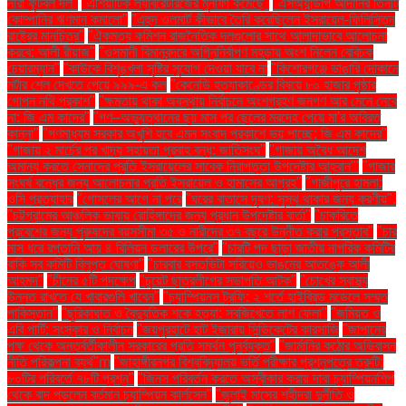
নারী ফুটবল দল"
"এশিয়াটিক ল্যাবরেটরিজের মুনাফা কমেছে"
"এসঅ্যান্ডপি আদানির তিনটি
কোম্পানির ঋণমান কমালো"
"এহুদ ওলমার্ট কীভাবে তৈরি করেছিলেন ইসরায়েল-ফিলিস্তিন
রাষ্ট্রের মানচিত্র"
"ঐকমত্য কমিশন রাজনৈতিক দলগুলোর সাথে আলাদাভাবে আলোচনা
করবে: আলী রীয়াজ"
"ওসমানী বিমানবন্দরে অগ্নিনির্বাপণ মহড়ায় অংশ নিলেন বেবিচক
চেয়ারম্যান"
"কাউকে বিশৃঙ্খলা সৃষ্টির সুযোগ দেওয়া যাবে না
"কিশোরগঞ্জে ভাঙারি দোকানে
মর্টার শেল দেখতে পেয়ে ৯৯৯-এ কল
"কেনেডি হত্যাকাণ্ডের বিষয়ে ৮০ হাজার পৃষ্ঠার
গোপন নথি প্রকাশ"
"ক্ষমতায় থাকা অবস্থায় নির্বাচনে অংশগ্রহণ জনগণ আর মেনে নেবে
না: জি এম কাদের"
"গণ–অভ্যুত্থানের ছয় মাস পর ছেলের মরদেহ পেয়ে মা'র অবিরত
কান্না"
"গণমাধ্যম সরকার অখুশি হবে এমন সংবাদ প্রকাশে ভয় পাচ্ছে: জি এম কাদের"
"গাজায় ২ মার্চের পর খাদ্য সহায়তা প্রবাহ বন্ধ: জাতিসংঘ"
"গাজায় অবৈধ আদেশ
অমান্য করতে সেনাদের প্রতি ইসরায়েলের সাবেক নিরাপত্তা উপদেষ্টার আহ্বান"'
"গাজার
সংঘর্ষ বন্ধের জন্য আলোচনার প্রতি ইসরায়েল ও হামাসের আগ্রহ"
"গাজীপুরে হামলা:
ওসি প্রত্যাহার
"গোসলের আগে না পরে
"ঘরের বাতাসে দূষণ: সুস্থ থাকার জন্য করণীয়".
"চট্টগ্রামের আঞ্চলিক ভাষায় রোহিঙ্গাদের জন্য প্রধান উপদেষ্টার বার্তা"
"চাকরিতে
প্রবেশের জন্য পুরুষদের বয়সসীমা ৩৫ ও নারীদের ৩৭ বছরে উন্নীত করার প্রস্তাব"
"চার
মাস ধরে রপ্তানি আয় ৪ বিলিয়ন ডলারের উপরে"
"চারটি পদ ছাড়া জাতীয় নাগরিক কমিটির
বাকি সব কমিটি বিলুপ্ত ঘোষণা"
"চারবার বসতভিটা সরিয়েও ভাঙনের আতঙ্কে আলী
আহমদ"
"চীনের ৫টি পদক্ষেপ
"চুয়েট ছাত্রলীগের সভাপতি আটক"
"চোখের স্বাস্থ্য
উন্নত রাখতে যে খাবারগুলি খাবেন"
"চ্যাম্পিয়নস ট্রফি: ২ শর্তে হাইব্রিড মডেলে সম্মত
পাকিস্তান"
"ছুরিকাঘাত ও বৈদ্যুতিক শকে হত্যা: সবজিখেতে লাশ ফেলা"
"জমিয়ত ও
এবি পার্টি: সংস্কার ও নির্বাচন
"জয়পুরহাটে হাট ইজারায় সিন্ডিকেটের কারসাজি
"জাপানের
পক্ষ থেকে অন্তর্বর্তীকালীন সরকারের প্রতি সমর্থন পুনর্ব্যক্ত"
"জার্মানির কঠোর অভিবাসন
নীতি পরিকল্পনা ব্যর্থ"m
"জাহাঙ্গীরনগর বিশ্ববিদ্যালয় ভর্তি পরীক্ষার প্রশ্নপত্রে ত্রুটি:
৮০টির পরিবর্তে ৭৮টি প্রশ্ন"
"জিনস পরিবর্তন করতে অস্বীকার করায় দাবা চ্যাম্পিয়নশিপ
থেকে বাদ পড়লেন বর্তমান চ্যাম্পিয়ন কার্লসেন"
"জুলাই মাসের শহীদরা দুর্নীতি ও