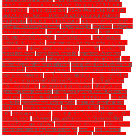
Here's the Difference Everyone's Googling (2026 Guide)
Trump Coin
Trump crypto coin
USA's World Cup Run Just
Got a Crypto Twist — Here's What That Actually Means
ViralShorts
what is a Trump Account
অক্সফোর্ডের বিজ্ঞানীরা টেলিপোর্টেশন
প্রযুক্তিতে অর্জন করেছেন বড় সাফল্য
অগ্রযাত্রার যাত্রীরা
অটোমোবাইল
অতিরিক্ত চা
খেলে যেসব সমস্যা হতে পারে
অতিরিক্ত লবণ খাওয়ার পরিণতি কী
অনলাইন ব্যবসা
পরিচালনায় হাইকোর্টের ৯টি নির্দেশনা
অনলাইন শিক্ষা প্ল্যাটফর্ম
অন্য দিনের মতোই
অপরিকল্পিত ঋণের বৃহৎ বোঝা
অপ্রাপ্তবয়স্কদের সঙ্গে প্রেমের সম্পর্ক: আইনি বাধা ও
সামাজিক সমস্যা
অভিজ্ঞতা ছাড়াই আবেদন করা যাবে
অভিনয় শিল্পী
অভিনেত্রী কীর্তি
সুরেশের বিবাহ সম্পন্ন
অস্কার জিততে পারবেন কি?
অ্যাডমিনকে গুলি করে হত্যা
অ্যালোভেরার বিভিন্ন ব্যবহার
আইএসআইএসের পতাকা হাতে যুক্তরাষ্ট্রে হামলা!
আইন
উপদেষ্টা অধ্যাপক আসিফ নজরুল জানিয়েছেন
আইনের শাসন না থাকলে কেউ নিরাপদ নয়
- তারেক রহমান
আইপিএলে বেতন বৃদ্ধির চমক
আওয়ামী লীগকে নিষিদ্ধ করার বিষয়ে এক
প্রশ্নের জবাবে মান্না বলেন
আগামী ২ বছরে সরকারি খাতে ৫ লাখ নতুন চাকরি সৃষ্টি হবে
আগামী এক বছরের মধ্যে জাতীয় নির্বাচন অনুষ্ঠিত হওয়া উচিত
আগামী জাতীয় সংসদ
নির্বাচন কবে অনুষ্ঠিত হবে
আজ বুধবার সচিবালয়ে সাংবাদিকদের
আটার রুটিকে আরও
পুষ্টিকর করার কয়েকটি সহজ উপায়
আতিকুল সালাম ক্যান্টনমেন্ট থানায় লিখিত অভিযোগ
দায়ের করেন
আতিকুল সালাম জানিয়েছেন যে
আতিথেয়তা ও খাবারের স্বাদ
আধ ঘণ্টায়
২০ লাখ হিট
আন্তর্জাতিক মুদ্রা তহবিলের সতর্কতা
আপনার ঠোঁট এক্সফোলিয়েট করার
পরিপূর্ণ গাইড
আফ্রিদিকে বললেন তামিম
আম দিয়ে পাটিসাপটা পিঠা
আমরা কেন ভ্রমণ
করি?
আমলাতন্ত্র রাজনীতির চাপে
আমার বাংলাদেশ পার্টির (এবি পার্টি) সদস্যসচিব মজিবুর
রহমান মঞ্জু বলেছেন
আমি ক্লান্ত
আরও একটি কারখানা পেল পরিবেশবান্ধব স্বীকৃতি
আসকের উদ্বেগ: ঢাকা প্রতিবেদন"
আসামে গরুর মাংস খাওয়া নিষিদ্ধ
আসিফ নজরুলের
সঙ্গে অশোভন আচরণের জন্য তারেক রহমানের নিন্দা
আহত ১".
ইইউ বাংলাদেশের
সংস্কার উদ্যোগে সমর্থন জানালেন - হাদজা লাহবিব
ইউক্রেন
ইউক্রেনে যুক্তরাষ্ট্রের