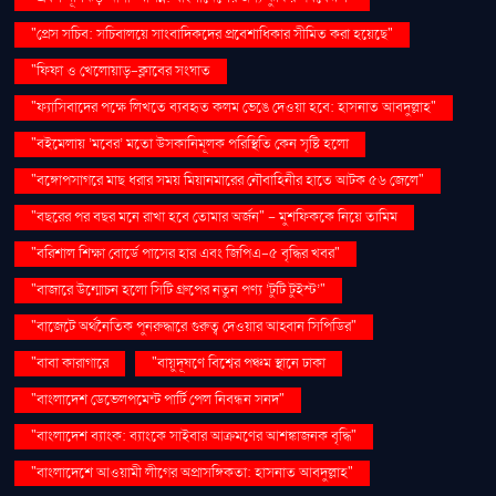
"প্রেস সচিব: সচিবালয়ে সাংবাদিকদের প্রবেশাধিকার সীমিত করা হয়েছে"
"ফিফা ও খেলোয়াড়-ক্লাবের সংঘাত
"ফ্যাসিবাদের পক্ষে লিখতে ব্যবহৃত কলম ভেঙে দেওয়া হবে: হাসনাত আবদুল্লাহ"
"বইমেলায় ‘মবের’ মতো উসকানিমূলক পরিস্থিতি কেন সৃষ্টি হলো
"বঙ্গোপসাগরে মাছ ধরার সময় মিয়ানমারের নৌবাহিনীর হাতে আটক ৫৬ জেলে"
"বছরের পর বছর মনে রাখা হবে তোমার অর্জন" – মুশফিককে নিয়ে তামিম
"বরিশাল শিক্ষা বোর্ডে পাসের হার এবং জিপিএ-৫ বৃদ্ধির খবর"
"বাজারে উন্মোচন হলো সিটি গ্রুপের নতুন পণ্য ‘টুটি টুইস্ট’"
"বাজেটে অর্থনৈতিক পুনরুদ্ধারে গুরুত্ব দেওয়ার আহ্বান সিপিডির"
"বাবা কারাগারে
"বায়ুদূষণে বিশ্বের পঞ্চম স্থানে ঢাকা
"বাংলাদেশ ডেভেলপমেন্ট পার্টি পেল নিবন্ধন সনদ"
"বাংলাদেশ ব্যাংক: ব্যাংকে সাইবার আক্রমণের আশঙ্কাজনক বৃদ্ধি"
"বাংলাদেশে আওয়ামী লীগের অপ্রাসঙ্গিকতা: হাসনাত আবদুল্লাহ"