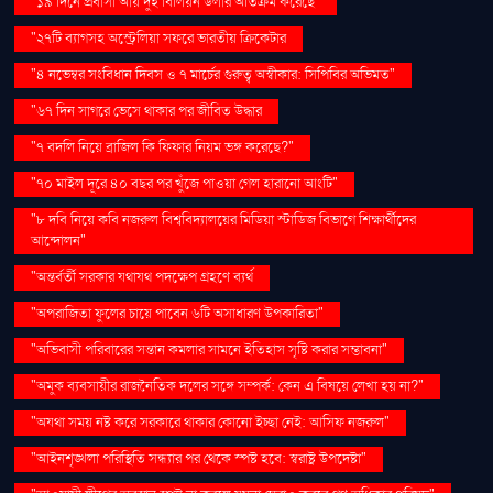
"১৯ দিনে প্রবাসী আয় দুই বিলিয়ন ডলার অতিক্রম করেছে"
"২৭টি ব্যাগসহ অস্ট্রেলিয়া সফরে ভারতীয় ক্রিকেটার
"৪ নভেম্বর সংবিধান দিবস ও ৭ মার্চের গুরুত্ব অস্বীকার: সিপিবির অভিমত"
"৬৭ দিন সাগরে ভেসে থাকার পর জীবিত উদ্ধার
"৭ বদলি নিয়ে ব্রাজিল কি ফিফার নিয়ম ভঙ্গ করেছে?"
"৭০ মাইল দূরে ৪০ বছর পর খুঁজে পাওয়া গেল হারানো আংটি"
"৮ দবি নিয়ে কবি নজরুল বিশ্ববিদ্যালয়ের মিডিয়া স্টাডিজ বিভাগে শিক্ষার্থীদের
আন্দোলন"
"অন্তর্বর্তী সরকার যথাযথ পদক্ষেপ গ্রহণে ব্যর্থ
"অপরাজিতা ফুলের চায়ে পাবেন ৬টি অসাধারণ উপকারিতা"
"অভিবাসী পরিবারের সন্তান কমলার সামনে ইতিহাস সৃষ্টি করার সম্ভাবনা"
"অমুক ব্যবসায়ীর রাজনৈতিক দলের সঙ্গে সম্পর্ক: কেন এ বিষয়ে লেখা হয় না?"
"অযথা সময় নষ্ট করে সরকারে থাকার কোনো ইচ্ছা নেই: আসিফ নজরুল"
"আইনশৃঙ্খলা পরিস্থিতি সন্ধ্যার পর থেকে স্পষ্ট হবে: স্বরাষ্ট্র উপদেষ্টা"