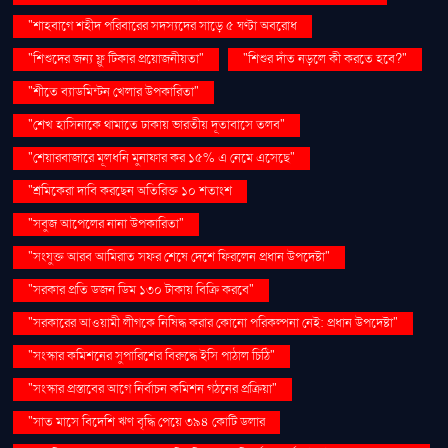
"শাহবাগে শহীদ পরিবারের সদস্যদের সাড়ে ৫ ঘণ্টা অবরোধ
"শিশুদের জন্য ফ্লু টিকার প্রয়োজনীয়তা"
"শিশুর দাঁত নড়লে কী করতে হবে?"
"শীতে ব্যাডমিন্টন খেলার উপকারিতা"
"শেখ হাসিনাকে থামাতে ঢাকায় ভারতীয় দূতাবাসে তলব"
"শেয়ারবাজারে মূলধনি মুনাফার কর ১৫% এ নেমে এসেছে"
"শ্রমিকেরা দাবি করছেন অতিরিক্ত ১০ শতাংশ
"সবুজ আপেলের নানা উপকারিতা"
"সংযুক্ত আরব আমিরাত সফর শেষে দেশে ফিরলেন প্রধান উপদেষ্টা"
"সরকার প্রতি ডজন ডিম ১৩০ টাকায় বিক্রি করবে"
"সরকারের আওয়ামী লীগকে নিষিদ্ধ করার কোনো পরিকল্পনা নেই: প্রধান উপদেষ্টা"
"সংস্কার কমিশনের সুপারিশের বিরুদ্ধে ইসি পাঠাল চিঠি"
"সংস্কার প্রস্তাবের আগে নির্বাচন কমিশন গঠনের প্রক্রিয়া"
"সাত মাসে বিদেশি ঋণ বৃদ্ধি পেয়ে ৩৯৪ কোটি ডলার