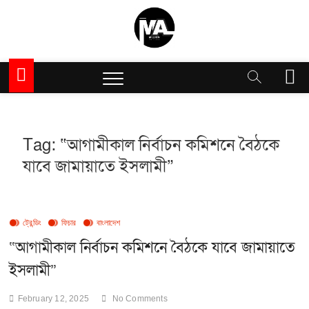
Skip
to
content
Million Articles
M
e
n
u
B
Tag:
“আগামীকাল নির্বাচন কমিশনে বৈঠকে
u
t
যাবে জামায়াতে ইসলামী”
t
o
n
ট্রেন্ডিং
ফিচার
বাংলাদেশ
“আগামীকাল নির্বাচন কমিশনে বৈঠকে যাবে জামায়াতে
ইসলামী”
February 12, 2025
No Comments