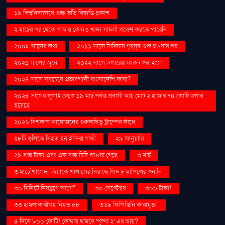
১৯ বিশ্ববিদ্যালয়ে গুচ্ছ ভর্তি বিজ্ঞপ্তি প্রকাশ
২ মার্চের পর থেকে গাজায় কোনও খাদ্য সামগ্রী প্রবেশ করতে পারেনি
২০০৮ সালের কথা
২০১১ সালে সিরিয়ায় গৃহযুদ্ধ শুরু হওয়ার পর
২০২১ সালের জুনে
২০২২ সালে ডলারের সংকট শুরু হলে
২০২৪ সালে সবচেয়ে প্রভাবশালী বাংলাদেশি কারা?
২০২৪ সালের জুলাই থেকে ১৯ মার্চ পর্যন্ত প্রবাসী আয় মোট ২ হাজার ৭৪ কোটি ডলার
হয়েছে
২০২৬ বিশ্বকাপ আয়োজনের গুরুদায়িত্ব ট্রাম্পের কাঁধে
২৮টি গুলিতে নিহত হন ইন্দিরা গান্ধী
২৯ জানুয়ারি
২৯ বস্তা টাকা এবং এক বস্তা চিঠি পাওয়া গেছে
৩ মার্চ
৩ মার্চে খালেদা জিয়াকে খালাসের বিরুদ্ধে লিভ টু আপিলের শুনানি
৩০ মিনিটে নিয়ন্ত্রণে আসে"
৩০ সেপ্টেম্বর
৩০০ টাকা!
৩৩ হামলাকারীসহ নিহত ৫৮
৩৬৯ ফিলিস্তিনি কারামুক্ত"
৪ দিনে ৮০০ কোটি! কোথায় থামবে 'পুষ্পা ২' এর আয়?