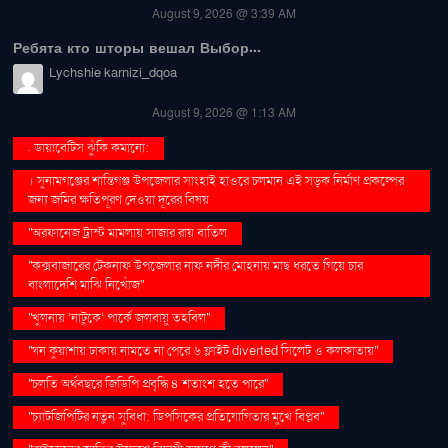
August 9, 2026 @ 3:39 AM
Ребята кто шторы вешал Выбор...
Lychshie karnizi_dqoa
August 9, 2026 @ 1:13 AM
. ডায়াবেটিস ঝুঁকি কমানো:
। সুনামগঞ্জের শান্তিগঞ্জ উপজেলার সাংহাই হাওরে চলমান এই সড়ক নির্মাণ প্রকল্পের
জন্য জমির ক্ষতিপূরণ দেওয়া দূরের বিষয়
''অরফানেজ ট্রাস্ট মামলায় সাজার রায় বাতিল
''কক্সবাজারের টেকনাফ উপজেলার নাফ নদীর মোহনায় মাছ ধরতে গিয়ে চার
বাংলাদেশি মাঝি নিখোঁজ''
''খুলনায় ‘নাটুকে’ পার্কে জলবায়ু তহবিল''
''ঘন কুয়াশায় ঢাকায় নামতে না পেরে ৬ ফ্লাইট diverted সিলেট ও কলকাতায়''
''চলতি অর্থবছরে জিডিপি প্রবৃদ্ধি ৪ শতাংশ হতে পারে''
''চ্যাটজিপিটির নতুন সুবিধা: ডিপসিকের প্রতিযোগিতার মুখে বিপ্লব''