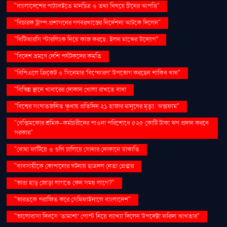
"বাংলাদেশের পাঠ্যবইতে মানচিত্র ও তথ্য বিষয়ে চীনের আপত্তি"
"বিচারক ট্রাম্প প্রশাসনের গণবরখাস্তের নির্দেশনা আটকে দিলেন"
"বিটিআরসি স্টারলিংক নিয়ে কাজ করছে: ইলন মাস্কের উদ্যোগ"
"বিদেশ ভ্রমণে দেশি পর্যটকদের কমতি
"বিপিএলে ক্রিকেট ও সিনেমার 'বিস্ফোরণ' উপভোগ করছেন শাকিব খান"
"বিভিন্ন স্থানে খাবারের দোকান খোলা রাখতে বাধা
"বিশ্বের সংঘাতজনিত ক্ষুধায় প্রতিদিন ২১ হাজার মানুষের মৃত্যু: অক্সফাম"
"বেক্সিমকোর শ্রমিক-কর্মচারীদের পাওনা পরিশোধে ৫২৫ কোটি টাকা ঋণ প্রদান করবে
সরকার"
"বোমা ফাটিয়ে ও গুলি চালিয়ে সোনার দোকানে ডাকাতি
"ব্যবসায়ীকে কোপানোর ঘটনায় ছাত্রদল নেতা গ্রেপ্তার
"ভাঙা হাড় জোড়া লাগতে কেন সময় লাগে?"
"ভারতকে পরাজিত করে সেমিফাইনালে বাংলাদেশ"
"ভালোবাসা দিবসে ‘তামাশা’ পোস্ট নিয়ে ব্যাখ্যা দিলেন উপদেষ্টা ফরিদা আখতার"