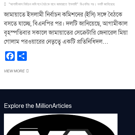
"আগামীকাল নির্বাচন কমিশনে বৈঠকে যাবে জামায়াতে ইসলামী"
বিএনপির পর। দলটি জানিয়েছে
জামায়াতে ইসলামী নির্বাচন কমিশনের (ইসি) সঙ্গে বৈঠকে
বসতে যাচ্ছে, বিএনপির পর। দলটি জানিয়েছে, আগামীকাল
বৃহস্পতিবার সকালে জামায়াতের সেক্রেটারি জেনারেল মিয়া
গোলাম পরওয়ারের নেতৃত্বে একটি প্রতিনিধিদল…
F
S
a
h
“আগামীকাল
VIEW MORE
c
ar
নির্বাচন
e
e
কমিশনে
বৈঠকে
b
যাবে
জামায়াতে
o
ইসলামী”
Explore the MillionArticles
o
k