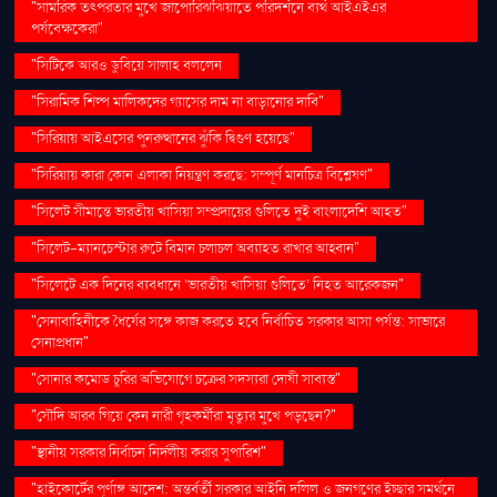
"সামরিক তৎপরতার মুখে জাপোরিঝঝিয়াতে পরিদর্শনে ব্যর্থ আইএইএর
পর্যবেক্ষকেরা"
"সিটিকে আরও ডুবিয়ে সালাহ বললেন
"সিরামিক শিল্প মালিকদের গ্যাসের দাম না বাড়ানোর দাবি"
"সিরিয়ায় আইএসের পুনরুত্থানের ঝুঁকি দ্বিগুণ হয়েছে"
"সিরিয়ায় কারা কোন এলাকা নিয়ন্ত্রণ করছে: সম্পূর্ণ মানচিত্র বিশ্লেষণ"
"সিলেট সীমান্তে ভারতীয় খাসিয়া সম্প্রদায়ের গুলিতে দুই বাংলাদেশি আহত"
"সিলেট-ম্যানচেস্টার রুটে বিমান চলাচল অব্যাহত রাখার আহ্বান"
"সিলেটে এক দিনের ব্যবধানে ‘ভারতীয় খাসিয়া গু‌লিতে’ নিহত আরেকজন"
"সেনাবাহিনীকে ধৈর্যের সঙ্গে কাজ করতে হবে নির্বাচিত সরকার আসা পর্যন্ত: সাভারে
সেনাপ্রধান"
"সোনার কমোড চুরির অভিযোগে চক্রের সদস্যরা দোষী সাব্যস্ত"
"সৌদি আরব গিয়ে কেন নারী গৃহকর্মীরা মৃত্যুর মুখে পড়ছেন?"
"স্থানীয় সরকার নির্বাচন নির্দলীয় করার সুপারিশ"
"হাইকোর্টের পূর্ণাঙ্গ আদেশ: অন্তর্বর্তী সরকার আইনি দলিল ও জনগণের ইচ্ছার সমর্থনে