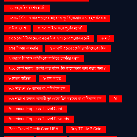
৪১ বছরে বিচার শেষ হয়নি
৪৩তম বিসিএস বাদ পড়াদের আবেদন পুনর্বিবেচনার সভা বৃহস্পতিবার
৫ টাকা বেশি
৫ শতাংশই থাকবে পূর্বের মতো"
৫০০ কোটি টাকা দেবে: নতুন টাকা ছাপানোর প্রয়োজন নেই
৬ মার্চ
৬৭৫ টাকায় আমদানি
৭ আগস্ট ২০০৫: মেসির অভিষেকের দিন
৭ বছরের শিশুকে আইটি কোম্পানিতে চাকরির প্রস্তাব
৭৩০ কোটি টাকার ‘প্রবাসী আয় নাটক’ কি কালোটাকা সাদা করার জন্য?
৮ চক্রের জড়িত"
৮ জন আহত
৮.৬ শতাংশ ১৮ মাসের মধ্যে নির্বাচন চান
৮.৭ শতাংশ জনগণ আগামী দুই থেকে তিন বছরের মধ্যে নির্বাচন চান
AI
American Express Travel Card
American Express Travel Rewards
Best Travel Credit Card USA
Buy TRUMP Coin