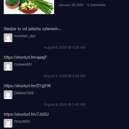
January 29, 2025
6 Comments
Siedze tu od jakichs czterech...
mostbet_djsl
August 9, 2026 @ 4:28 AM
https://shorturl.fm/qeejF
Colleen931
August 9, 2026 @ 3:40 AM
https://shorturl.fm/D1gFW
Debbie1626
August 9, 2026 @ 3:40 AM
https://shorturl.fm/7Jn5U
Rory4553