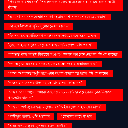
"ঐকমত্য কমিশন রাজনৈতিক দলগুলোর সাথে আলাদাভাবে আলোচনা করবে: আলী
রীয়াজ"
"ওসমানী বিমানবন্দরে অগ্নিনির্বাপণ মহড়ায় অংশ নিলেন বেবিচক চেয়ারম্যান"
"কাউকে বিশৃঙ্খলা সৃষ্টির সুযোগ দেওয়া যাবে না
"কিশোরগঞ্জে ভাঙারি দোকানে মর্টার শেল দেখতে পেয়ে ৯৯৯-এ কল
"কেনেডি হত্যাকাণ্ডের বিষয়ে ৮০ হাজার পৃষ্ঠার গোপন নথি প্রকাশ"
"ক্ষমতায় থাকা অবস্থায় নির্বাচনে অংশগ্রহণ জনগণ আর মেনে নেবে না: জি এম কাদের"
"গণ–অভ্যুত্থানের ছয় মাস পর ছেলের মরদেহ পেয়ে মা'র অবিরত কান্না"
"গণমাধ্যম সরকার অখুশি হবে এমন সংবাদ প্রকাশে ভয় পাচ্ছে: জি এম কাদের"
"গাজায় ২ মার্চের পর খাদ্য সহায়তা প্রবাহ বন্ধ: জাতিসংঘ"
"গাজায় অবৈধ আদেশ অমান্য করতে সেনাদের প্রতি ইসরায়েলের সাবেক নিরাপত্তা
উপদেষ্টার আহ্বান"'
"গাজার সংঘর্ষ বন্ধের জন্য আলোচনার প্রতি ইসরায়েল ও হামাসের আগ্রহ"
"গাজীপুরে হামলা: ওসি প্রত্যাহার
"গোসলের আগে না পরে
"ঘরের বাতাসে দূষণ: সুস্থ থাকার জন্য করণীয়".