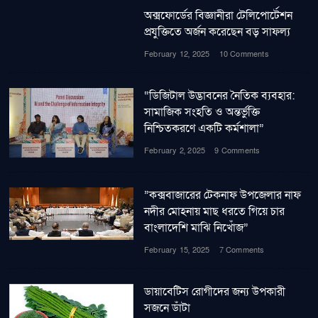
অক্সফোর্ডের বিজ্ঞানীরা টেলিপোর্টেশন
প্রযুক্তিতে অর্জন করেছেন বড় সাফল্য
February 12, 2025
10 Comments
“ডিজিটাল উদ্ভাবনের নৈতিক ব্যবহার:
সামাজিক সংহতি ও অন্তর্ভুক্তি
নিশ্চিতকরণে একটি কর্মশালা”
February 2, 2025
9 Comments
”কক্সবাজারের টেকনাফ উপজেলার নাফ
নদীর মোহনায় মাছ ধরতে গিয়ে চার
বাংলাদেশি মাঝি নিখোঁজ”
February 15, 2025
7 Comments
ডায়াবেটিস রোগীদের জন্য উপকারী
সজনে ডাঁটা