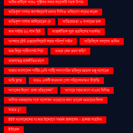
আটার রুটিকে আরও পুষ্টিকর করার কয়েকটি সহজ উপায়
আতিকুল সালাম ক্যান্টনমেন্ট থানায় লিখিত অভিযোগ দায়ের করেন
আতিকুল সালাম জানিয়েছেন যে
আতিথেয়তা ও খাবারের স্বাদ
আধ ঘণ্টায় ২০ লাখ হিট
আন্তর্জাতিক মুদ্রা তহবিলের সতর্কতা
আপনার ঠোঁট এক্সফোলিয়েট করার পরিপূর্ণ গাইড
আফ্রিদিকে বললেন তামিম
আম দিয়ে পাটিসাপটা পিঠা
আমরা কেন ভ্রমণ করি?
আমলাতন্ত্র রাজনীতির চাপে
আমার বাংলাদেশ পার্টির (এবি পার্টি) সদস্যসচিব মজিবুর রহমান মঞ্জু বলেছেন
আমি ক্লান্ত
আরও একটি কারখানা পেল পরিবেশবান্ধব স্বীকৃতি
আসকের উদ্বেগ: ঢাকা প্রতিবেদন"
আসামে গরুর মাংস খাওয়া নিষিদ্ধ
আসিফ নজরুলের সঙ্গে অশোভন আচরণের জন্য তারেক রহমানের নিন্দা
আহত ১".
ইইউ বাংলাদেশের সংস্কার উদ্যোগে সমর্থন জানালেন - হাদজা লাহবিব
ইউক্রেন