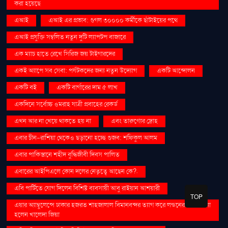
করা হয়েছে
এআই
এআই এর প্রভাব: গুগল ৩০০০০ কর্মীকে ছাঁটাইয়ের পথে
এআই প্রযুক্তি সম্বলিত নতুন দুটি ল্যাপটপ বাজারে
এক ম্যাচ হাতে রেখে সিরিজ জয় টাইগারদের
একই অ্যাপে সব সেবা: পর্যটকদের জন্য নতুন উদ্যোগ
একটি আন্দোলন
একটি বই
একটি বার্গারের দাম ৫ লাখ
একদিনে সর্বোচ্চ ওমরাহ যাত্রী প্রবাহের রেকর্ড
এখন আর না খেয়ে থাকতে হয় না
এবং তারুণ্যের দ্রোহ
এবার চীন-রাশিয়া থেকেও ছড়ানো হচ্ছে গুজব: শফিকুল আলম
এবার পাকিস্তানে শহীদ বুদ্ধিজীবী দিবস পালিত
এবারের আইপিএলে কোন দলের নেতৃত্বে আছেন কে?.
এবি পার্টিতে যোগ দিলেন বিশিষ্ট ব্যবসায়ী আবু রাইয়ান আশয়ারী
TOP
এয়ার অ্যাম্বুলেন্সে ঢাকার হজরত শাহজালাল বিমানবন্দর ত্যাগ করে লন্ডনের পথে রওনা
হলেন খালেদা জিয়া