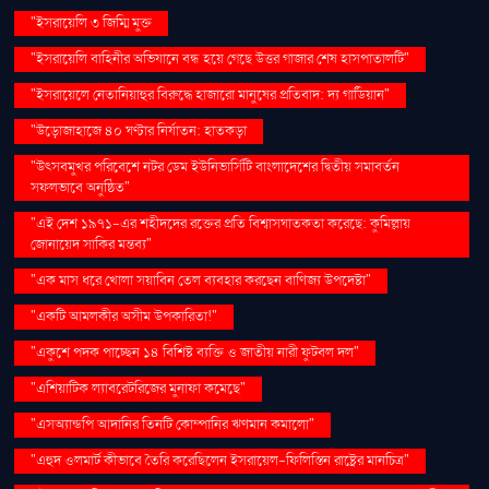
"ইসরায়েলি ৩ জিম্মি মুক্ত
"ইসরায়েলি বাহিনীর অভিযানে বন্ধ হয়ে গেছে উত্তর গাজার শেষ হাসপাতালটি"
"ইসরায়েলে নেতানিয়াহুর বিরুদ্ধে হাজারো মানুষের প্রতিবাদ: দ্য গার্ডিয়ান"
"উড়োজাহাজে ৪০ ঘণ্টার নির্যাতন: হাতকড়া
"উৎসবমুখর পরিবেশে নটর ডেম ইউনিভার্সিটি বাংলাদেশের দ্বিতীয় সমাবর্তন
সফলভাবে অনুষ্ঠিত"
"এই দেশ ১৯৭১-এর শহীদদের রক্তের প্রতি বিশ্বাসঘাতকতা করেছে: কুমিল্লায়
জোনায়েদ সাকির মন্তব্য"
"এক মাস ধরে খোলা সয়াবিন তেল ব্যবহার করছেন বাণিজ্য উপদেষ্টা"
"একটি আমলকীর অসীম উপকারিতা!"
"একুশে পদক পাচ্ছেন ১৪ বিশিষ্ট ব্যক্তি ও জাতীয় নারী ফুটবল দল"
"এশিয়াটিক ল্যাবরেটরিজের মুনাফা কমেছে"
"এসঅ্যান্ডপি আদানির তিনটি কোম্পানির ঋণমান কমালো"
"এহুদ ওলমার্ট কীভাবে তৈরি করেছিলেন ইসরায়েল-ফিলিস্তিন রাষ্ট্রের মানচিত্র"