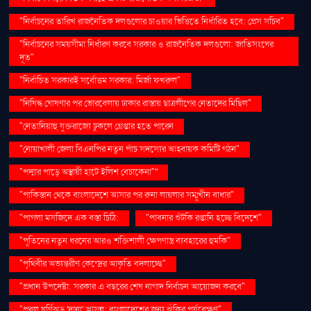
"নির্বাচনের তারিখ রাজনৈতিক দলগুলোর চাওয়ার ভিত্তিতে নির্ধারিত হবে: প্রেস সচিব"
"নির্বাচনের সময়সীমা নির্ধারণ করবে সরকার ও রাজনৈতিক দলগুলো: জাতিসংঘের
দূত"
"নির্বাচিত সরকারই সর্বোত্তম সরকার: মির্জা ফখরুল"
"নিষিদ্ধ ঘোষণার পর ভোরবেলায় ঢাকার রাস্তায় ছাত্রলীগের নেতাদের মিছিল"
"নেতানিয়াহু যুক্তরাজ্যে ঢুকলে গ্রেপ্তার হতে পারেন
"নোয়াখালী জেলা বিএনপির নতুন পাঁচ সদস্যের আহ্বায়ক কমিটি গঠন"
"পদ্মার পাড়ে অস্থায়ী হাটে ইলিশ বেচাকেনা"''
"পাকিস্তান থেকে বাংলাদেশে আসার পর রুনা লায়লার সম্মুখীন বাধার"
"পাগলা মসজিদে এক বস্তা চিঠি:
"পাবনার শুঁটকি রপ্তানি হচ্ছে বিদেশে"
"পুতিনের নতুন ধরনের আরও শক্তিশালী ক্ষেপণাস্ত্র ব্যবহারের হুমকি"
"পৃথিবীর অভ্যন্তরীণ কেন্দ্রের আকৃতি বদলাচ্ছে"
"প্রধান উপদেষ্টা: সরকার এ বছরের শেষ নাগাদ নির্বাচন আয়োজন করবে"
"প্রবল ঘূর্ণিঝড় 'দানা' আসন্ন: বাংলাদেশের জন্য ঝুঁকির পর্যবেক্ষণ"