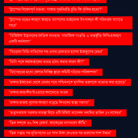
"ট্রাম্পের বিদ্বেষপূর্ণ বক্তব্য: গাজায় যুদ্ধবিরতি চুক্তি কি ঝুঁকির মধ্যে?"
"ট্রাম্পের শুল্কের কারণে ভারতে অ্যাপলের আইফোন উৎপাদনে কী পরিবর্তন আসতে
পারে"
"ডিজিটাল উদ্ভাবনের নৈতিক ব্যবহার: সামাজিক সংহতি ও অন্তর্ভুক্তি নিশ্চিতকরণে
একটি কর্মশালা"
"ডিপ্লোমা ডিগ্রি বাতিলের পর এবার গ্রেফতার হলেন ইস্তাম্বুলের মেয়র"
"ডিসি পদে কর্মকর্তাদের আগ্রহ হঠাৎ কমার কারণ কী?"
"ডিসেম্বরের মধ্যে জেলার বিভিন্ন স্থানে কমিটি গঠনের পরিকল্পনা"
"ঢাকার ইজতেমা থেকে ফেরার পথে পশ্চিমবঙ্গে মুসলিম তরুণকে আক্রান্ত করা হয়েছে"
"ঢাকার জাহাঙ্গীর টাওয়ারে ক্যাফেতে আগুন
"ঢাকার রাস্তায় ধুলোর কারণে বাড়ছে শিশুদের স্বাস্থ্য সমস্যা"
"তত্ত্বাবধায়ক সরকার ব্যবস্থা নিয়ে ৩টি রিভিউ আবেদন শুনানির তারিখ ১৭ নভেম্বর"
"তিন দশকে ৩০ বিশ্ব রেকর্ড: জাকেরের অসাধারণ কীর্তি"
"তিন সপ্তাহ পর মুক্তিপণের ২৫ লাখ টাকা দেওয়ার পর তরুণের লাশ উদ্ধার"