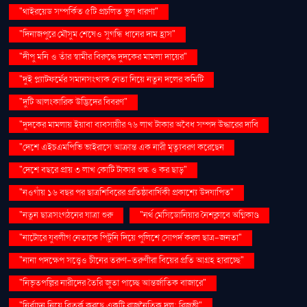
"থাইরয়েড সম্পর্কিত ৫টি প্রচলিত ভুল ধারণা"
"দিনাজপুরে মৌসুম শেষেও সুগন্ধি ধানের দাম হ্রাস"
"দীপু মনি ও তাঁর স্বামীর বিরুদ্ধে দুদকের মামলা দায়ের"
"দুই প্ল্যাটফর্মের সমানসংখ্যক নেতা নিয়ে নতুন দলের কমিটি
"দুটি আলংকারিক উদ্ভিদের বিবরণ"
"দুদকের মামলায় ইয়াবা ব্যবসায়ীর ৭৬ লাখ টাকার অবৈধ সম্পদ উদ্ধারের দাবি
"দেশে এইচএমপিভি ভাইরাসে আক্রান্ত এক নারী মৃত্যুবরণ করেছেন
"দেশে বছরে প্রায় ৩ লাখ কোটি টাকার শুল্ক ও কর ছাড়"
"নওগাঁয় ১৬ বছর পর ছাত্রশিবিরের প্রতিষ্ঠাবার্ষিকী প্রকাশ্যে উদযাপিত"
"নতুন ছাত্রসংগঠনের যাত্রা শুরু
"নর্থ মেসিডোনিয়ার নৈশক্লাবে অগ্নিকাণ্ড
"নাটোরে যুবলীগ নেতাকে পিটুনি দিয়ে পুলিশে সোপর্দ করল ছাত্র-জনতা"
"নানা পদক্ষেপ সত্ত্বেও চীনের তরুণ-তরুণীরা বিয়ের প্রতি আগ্রহ হারাচ্ছে"
"নিভৃতপল্লির নারীদের তৈরি জুতা পাচ্ছে আন্তর্জাতিক বাজারে"
"নির্বাচন নিয়ে বিতর্ক করছে একটি রাজনৈতিক দল: রিজভী"