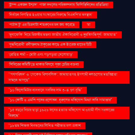
‘ট্রাম্প একজন উন্মাদ’: গাজা দখলের পরিকল্পনায় ফিলিস্তিনিদের প্রতিক্রিয়া
‘নির্বাচন বিলম্বিত হওয়ার সংস্কারের বিরুদ্ধে বিএনপি’র অবস্থান’
‘পাঠান টু’ এর চিত্রনাট্য শাহরুখের মন জয় করেছে
‘মা
‘মুনাফেকি’ নিয়ে রিজভীর মন্তব্য জাতীয় ঐক্যবিরোধী ও দুরভিসন্ধিপূর্ণ: জামায়াত"
‘যুদ্ধবিরোধী’ রবীন্দ্রনাথ ঠাকুরের কাছে এক ইংরেজ মায়ের চিঠি
‘রোহিত শর্মা - মোটা এবং গড়পড়তা খেলোয়াড়’
‘শিবিরের কমিটি’তে থাকার বিষয়ে পূজা চেরির বক্তব্য
"‘গণপরিষদ’ ও ‘সেকেন্ড রিপাবলিক’: জামায়াতসহ ইসলামী দলগুলোর মতভিন্নতা
সামনে আসছে"
"১০ কিলোমিটার ব্যবধানে সবজির দাম ৩-৪ গুণ বৃদ্ধি"
"১০ কোটি ও এমপি পদের প্রলোভন: নুরুলের অভিযোগ মিথ্যা দাবি সামান্তার"
"১৫ বছরে বিচার ছাড়া ১৯২৬ জনের হত্যার অভিযোগ আওয়ামী লীগ সরকারের
বিরুদ্ধে"
"১৮তম শিক্ষক নিবন্ধনের লিখিত পরীক্ষার ফল প্রকাশ