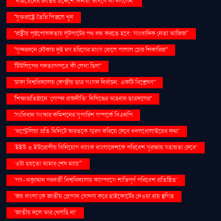
''বাইডেনের জাতির উদ্দেশে বিদায়ী ভাষণে কী বললেন''
''যুক্তরাষ্ট্রে তৈরি পিস্তলে খুন
''রাষ্ট্রীয় পৃষ্ঠপোষকতায় লুটপাটের পথ বন্ধ করতে হবে: সাংবাদিক নেতা আজিজ"
''সুন্দরবনে নৌকায় দুই মণ হরিণের মাংস ফেলে পালাল চোর শিকারিরা''
'টিউলিপের পদত্যাগপত্রে কী লেখা ছিল''
'ঢাকা বিশ্ববিদ্যালয় কেন্দ্রীয় ছাত্র সংসদ নির্বাচন: একটি বিশ্লেষণ''
'শিক্ষাপ্রতিষ্ঠানে ‘গোপন রাজনীতি’ নিষিদ্ধের আহ্বান ছাত্রদলের''
'সংবিধান সংস্কার কমিশনের সুপারিশ সম্পর্কে বিএনপি
‘অস্ট্রেলিয়া প্রতি মিনিটে ভারতকে স্মরণ করিয়ে দেবে ধবলধোলাইয়ের কথা’
‘ইইউ ও ইউরোপীয় বিনিয়োগ ব্যাংক বাংলাদেশকে পরিবেশ সুরক্ষায় সহায়তা দেবে’
‘এটা হয়তো আমার শেষ ম্যাচ’"
‘গণ–অভ্যুত্থান পরবর্তী বিশ্ববিদ্যালয় ক্যাম্পাসে শান্তিপূর্ণ পরিবেশ প্রতিষ্ঠিত’
‘জয় বাংলা’কে জাতীয় স্লোগান ঘোষণা করে হাইকোর্টের দেওয়া রায় স্থগিত
‘জাতীয় দলে আর খেলছি না’