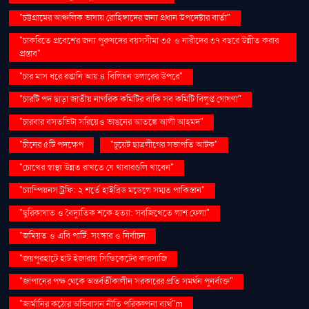
"চট্টগ্রামের আঞ্চলিক ভাষায় রোহিঙ্গাদের জন্য প্রধান উপদেষ্টার বার্তা"
"চাকরিতে প্রবেশের জন্য পুরুষদের বয়সসীমা ৩৫ ও নারীদের ৩৭ বছরে উন্নীত করার
প্রস্তাব"
"চার মাস ধরে রপ্তানি আয় ৪ বিলিয়ন ডলারের উপরে"
"চারটি পদ ছাড়া জাতীয় নাগরিক কমিটির বাকি সব কমিটি বিলুপ্ত ঘোষণা"
"চারবার বসতভিটা সরিয়েও ভাঙনের আতঙ্কে আলী আহমদ"
"চীনের ৫টি পদক্ষেপ
"চুয়েট ছাত্রলীগের সভাপতি আটক"
"চোখের স্বাস্থ্য উন্নত রাখতে যে খাবারগুলি খাবেন"
"চ্যাম্পিয়নস ট্রফি: ২ শর্তে হাইব্রিড মডেলে সম্মত পাকিস্তান"
"ছুরিকাঘাত ও বৈদ্যুতিক শকে হত্যা: সবজিখেতে লাশ ফেলা"
"জমিয়ত ও এবি পার্টি: সংস্কার ও নির্বাচন
"জয়পুরহাটে হাট ইজারায় সিন্ডিকেটের কারসাজি
"জাপানের পক্ষ থেকে অন্তর্বর্তীকালীন সরকারের প্রতি সমর্থন পুনর্ব্যক্ত"
"জার্মানির কঠোর অভিবাসন নীতি পরিকল্পনা ব্যর্থ"m