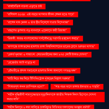
"রাজনৈতিক বক্তব্য এড়াতে চাই
"রাশিফল ২০২৪: এই বছরে আপনার জীবন কেমন হতে পারে"
"রাশেদ খান মেনন ও তাঁর স্ত্রীর বিদেশে যাত্রায় নিষেধাজ্ঞা"
"রাহুলের তুলনায় বড় ব্যবধানে ওয়েনাডে জয়ী প্রিয়াঙ্কা"
"রিজভী: ভারত বাংলাদেশের সার্বভৌমত্বে সরাসরি হস্তক্ষেপ করছে"
"রূপগঞ্জে ডাকাতদের হামলায় ঢাকা বিশ্ববিদ্যালয়ের ছাত্রের চোখে গুরুতর আঘাত"
"রেকর্ড মুনাফা ও লভ্যাংশ: শেয়ারধারীদের জন্য ৯৭৫ কোটি টাকার ঘোষণা"
"রেস্তোরাঁয় ভ্যাট বাড়ছে না
"রৌমারীতে কৃষক সমাবেশে হামলার নিন্দা জানালো গণতন্ত্র মঞ্চ"
"লাঠি দিয়ে ভর দিয়ে টিসিবির ট্রাক খুঁজছেন বিল্লাল সরদার"
"লিভারপুল কখন চ্যাম্পিয়ন হবে?"
"শত বছর আগে ঢাকায় ইফতার ও সাহ্‌রি"
"শহীদ বুদ্ধিজীবী শামসুজ্জোহার মৃত্যুদিবসকে জাতীয় শিক্ষক দিবস হিসেবে ঘোষণা
করার দাবি"
"শহীদ মিনারে ৬ দফা দাবিতে চাকরিচ্যুত বিডিআর সদস্যদের অবস্থান ধর্মঘট"