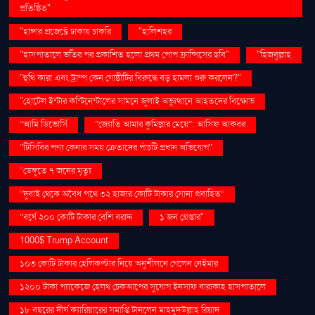
প্রতিষ্ঠিত"
"হাঙ্গার প্রজেক্টে ঢাকায় চাকরি
"হালিশহর
"হাসপাতালে ভর্তির পর প্রকাশিত হলো প্রথম পোপ ফ্রান্সিসের ছবি"
"হিজবুল্লাহ
"হুথি কারা এবং ট্রাম্প কেন গোষ্ঠীটির বিরুদ্ধে বড় হামলা শুরু করলেন?"
"হোটেল ইন্টার কন্টিনেন্টালের সামনে জুলাই অভ্যুত্থানে আহতদের বিক্ষোভ
“আমি ডিভোর্সি
“জ্যোতি আমার কুমিল্লার মেয়ে”: আসিফ আকবর
“টিসিবির পণ্য কেনার সময় ক্রেতাদের পাঁচটি প্রধান অভিযোগ”
“ডেঙ্গুতে ৭ জনের মৃত্যু
“দুবাই থেকে অবৈধ পথে ৩২ হাজার কোটি টাকার সোনা প্রবাহিত”
“বর্ষে ২০০ কোটি টাকার বেশি বরাদ্দ
১ জন গ্রেপ্তার"
1000$ Trump Account
১০৩ কোটি টাকার হেলিকপ্টার নিয়ে অনুশীলনে গেলেন নেইমার
১২০০ টাকা প্যাকেজে হেলথ চেকআপের সুযোগ ইনসাফ বারাকাহ হাসপাতালে
১৮ বছরের দীর্ঘ ক্যারিয়ারের সমাপ্তি টানলেন মাহমুদউল্লাহ রিয়াদ