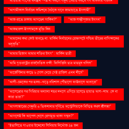
"আওয়ামী লীগের অবস্থান স্পষ্ট না করলে যমুনা ঘেরাও করবে গণ অধিকার পরিষদ"
"আগামীকাল নির্বাচন কমিশনে বৈঠকে যাবে জামায়াতে ইসলামী"
"আজ রাতে ঢাকায় আসছেন সাকিব?"
"আজ লক্ষ্মীপূজার উৎসব"
"আজহারুল ইসলামকে মুক্তি দিন
"আমাদের কথা কেউ ভাবছে না: মার্কিন নির্বাচনের প্রেক্ষাপটে পশ্চিম তীরের বাসিন্দাদের
অনুভূতি"
"আমার হিজাব আমার শক্তির উৎস" : মার্কিন ছাত্রী
"আমি যুক্তরাষ্ট্রের রাজনৈতিক বন্দী: ফিলিস্তিনি ছাত্র মাহমুদ খলিল"
"আর্জেন্টিনার কাছে ৬ গোল খেয়ে সেই ব্রাজিল এখন শীর্ষে"
"আলী-চমকের পর হৃদয়-ঝড়ে বরিশাল পৌঁছালো ফাইনালে আবারো"
"আলেপ্পোর পর সিরিয়ার অন্যান্য শহর দখলে এগিয়ে চলেছে হায়াত আল-শাম: কে বা
কারা তারা?"
"আসলাঙ্কারের সেঞ্চুরি ও তিকশানার ঘূর্ণিতে অস্ট্রেলিয়াকে বিস্মিত করল শ্রীলঙ্কা"
"আসলেই কি আপেল খেলে রোগমুক্ত থাকা সম্ভব?"
"ইতালিতে যাওয়ার উদ্দেশ্যে লিবিয়ায় নিখোঁজ ২৪ জন