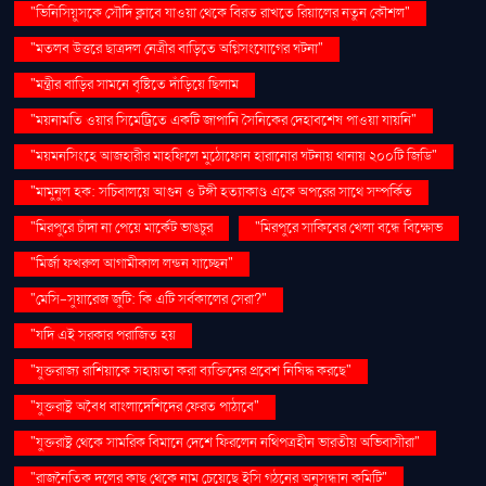
"ভিনিসিয়ুসকে সৌদি ক্লাবে যাওয়া থেকে বিরত রাখতে রিয়ালের নতুন কৌশল"
"মতলব উত্তরে ছাত্রদল নেত্রীর বাড়িতে অগ্নিসংযোগের ঘটনা"
"মন্ত্রীর বাড়ির সামনে বৃষ্টিতে দাঁড়িয়ে ছিলাম
"ময়নামতি ওয়ার সিমেট্রিতে একটি জাপানি সৈনিকের দেহাবশেষ পাওয়া যায়নি"
"ময়মনসিংহে আজহারীর মাহফিলে মুঠোফোন হারানোর ঘটনায় থানায় ২০০টি জিডি"
"মামুনুল হক: সচিবালয়ে আগুন ও টঙ্গী হত্যাকাণ্ড একে অপরের সাথে সম্পর্কিত
"মিরপুরে চাঁদা না পেয়ে মার্কেট ভাঙচুর
"মিরপুরে সাকিবের খেলা বন্ধে বিক্ষোভ
"মির্জা ফখরুল আগামীকাল লন্ডন যাচ্ছেন"
"মেসি-সুয়ারেজ জুটি: কি এটি সর্বকালের সেরা?"
"যদি এই সরকার পরাজিত হয়
"যুক্তরাজ্য রাশিয়াকে সহায়তা করা ব্যক্তিদের প্রবেশ নিষিদ্ধ করছে"
"যুক্তরাষ্ট্র অবৈধ বাংলাদেশিদের ফেরত পাঠাবে"
"যুক্তরাষ্ট্র থেকে সামরিক বিমানে দেশে ফিরলেন নথিপত্রহীন ভারতীয় অভিবাসীরা"
"রাজনৈতিক দলের কাছ থেকে নাম চেয়েছে ইসি গঠনের অনুসন্ধান কমিটি"