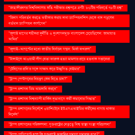
"জাহাঙ্গীরনগর বিশ্ববিদ্যালয় ভর্তি পরীক্ষার প্রশ্নপত্রে ত্রুটি: ৮০টির পরিবর্তে ৭৮টি প্রশ্ন"
"জিনস পরিবর্তন করতে অস্বীকার করায় দাবা চ্যাম্পিয়নশিপ থেকে বাদ পড়লেন
বর্তমান চ্যাম্পিয়ন কার্লসেন"
"জুলাই মাসের শহীদরা দুর্নীতি ও দুঃশাসনমুক্ত বাংলাদেশ চেয়েছিলেন: জামায়াত
আমির"
"জুলাই-আগস্টের মধ্যে জাতীয় নির্বাচন সম্ভব: মির্জা ফখরুল"
"টাঙ্গাইলে আওয়ামী লীগ নেতা ফারুক হত্যা মামলার রায়ে হতবাক সন্তানেরা
"টেনিসের রানি’র সঙ্গে সাক্ষাৎ করে উচ্ছ্বসিত নেইমার"
"ট্রাম্প পেন্টাগনের নিয়ন্ত্রণ কেন নিতে চান?"
"ট্রাম্প প্রশাসন ডিম আমদানি করবে"
"ট্রাম্প প্রশাসন বিশ্বব্যাপী মার্কিন দূতাবাসে কর্মী কমানোর সিদ্ধান্ত"
"ট্রাম্প প্রশাসনের নির্দেশে ওয়াশিংটনে ইউএসএআইডির কর্মীদের বাসায় থাকার
নির্দেশ"
"ট্রাম্প প্রশাসনের পরিকল্পনা: যুক্তরাষ্ট্রের নেতৃত্বে বিশ্ব স্বাস্থ্য সংস্থা পরিচালনা"
"ট্রাম্প প্রেসিডেন্ট হলে কি যুক্তরাষ্ট্রে আদানির সমস্যা সমাধান হবে?"