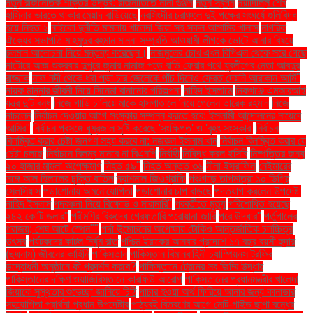
নতুন রাজনৈতিক শক্তির উদ্ভব: রাজনীতিতে নানা গুঞ্জন
নতুন স্বপ্ন
নয়াদিল্লি শেখ
হাসিনার ভারতে থাকার মেয়াদ বাড়িয়েছে
নরসিংদীর চরাঞ্চলে দুই পক্ষের সংঘর্ষে গুলিবিদ্ধ
হয়ে নিহত ২
নাইকো দুর্নীতি মামলায় খালেদা জিয়া সহ সকল আসামির খালাস
নাগরিক
ঐক্যের সভাপতি মাহমুদুর রহমান মান্না সম্প্রতি আওয়ামী লীগকে ভোটে আনার বিষয়ে
চলমান আলোচনা নিয়ে মন্তব্য করেছেন।
নাজমুলের চোখ এখন বিপিএল থেকে সরে গেছে
নাটোরে আজ শুক্রবার দুপুরে জুমার নামাজ পড়ে বাড়ি ফেরার পথে যুবলীগের নেতা আবদুর
রাজ্জাক
নাফ নদী থেকে ধরা পড়া চার জেলেকে পাঁচ দিনেও ফেরত দেয়নি আরাকান আর্মি"
নায়ক মান্নার জীবনী নিয়ে সিনেমা বানানোর পরিকল্পনা
নাহিদ ইসলামে
নিকগঞ্জে এমআরআই
যন্ত্র দুটি বন্ধ
নিজে গাড়ি চালিয়ে মাকে হাসপাতালে নিয়ে গেলেন তারেক রহমান
নিজে
নাচলেন
নির্বাচন দেওয়ার আগে সংস্কার সম্পন্ন করতে হবে: ইসলামী আন্দোলনের নায়েবে
আমির"
নির্বাচন প্রসঙ্গে ধূম্রজাল সৃষ্টি করেছে 'সংক্ষিপ্ত' ও 'বৃহৎ সংস্কার'
নির্বাচন
বিলম্বিত করার চেষ্টা জনগণ সহ্য করবে না: নজরুল ইসলাম খান
নির্বাচন বিলম্বিত করার যে
চেষ্টা চলছে
নির্বাচনে বিলম্ব মানবে না বিএনপি
নির্বাহী
নিষিদ্ধ করল ইসিবি
নিষ্পত্তির জন্য
২০ হাজার মামলা অপেক্ষমাণ
নিহত ৫৯"
নিহত অন্তত ৩৬
নীলা ইসরাফিল
নেইমারের
সঙ্গে আল হিলালের চুক্তি বাতিল
ন্যাশনাল জিওগ্রাফি
পঞ্চগড়ে তাপমাত্রা ১০ ডিগ্রি
সেলসিয়াস
পড়াশোনায় অমনোযোগিতা
পড়াশোনার চাপ বাড়ছে
পদত্যাগ করলেন উপদেষ্টা
নাহিদ ইসলাম
পদবঞ্চনা নিয়ে বিক্ষোভ ও মারামারি"
পরবর্তীতে মৃত্যু
পরিশোধিত হয়েছে
২৪২ কোটি ডলার"
পরীমণির বিরুদ্ধে গ্রেফতারি পরোয়ানা জারি
পরে উদ্ধার"
পর্তুগালের
পরাজয়; শেষ আটে স্পেন""
পর্দা উন্মোচনের অপেক্ষায় টোকিও আন্তর্জাতিক চলচ্চিত্র
উৎসব
পর্যটকদের কাটল নির্ঘুম রাত
পশ্চিম ইরাকের আনবার প্রদেশে ১৭ বছর বয়সী হুদার
(ছদ্মনাম) জীবনের কাহিনি
পাকিস্তান
পাকিস্তান বিমানবাহিনী চ্যাম্পিয়নস ট্রফির
উদ্বোধনী অনুষ্ঠানে কী প্রদর্শন করবে?
পাকিস্তানে ট্রেনের সব জিম্মি উদ্ধার
পাকিস্তানের দক্ষিণ ওয়াজিরিস্তানে কারফিউ আরোপ
পাকিস্তানের প্রধানমন্ত্রীর খালেদা
জিয়াকে সুস্থতার শুভেচ্ছা জানিয়ে চিঠি
পাচার হওয়া অর্থ ফিরিয়ে আনার জন্য কানাডার
সহযোগিতা প্রার্থনা প্রধান উপদেষ্টার
পাঠ্যবই বিতরণের আগে নোট-গাইড ছাপা বন্ধের