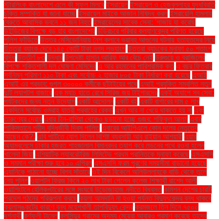
স্টারলিংক বাংলাদেশে এলে কী সুফল মিলবে
ইসরায়েল
ইসরায়েল ও হেজবুল্লাহর যুদ্ধবিরতি
চুক্তি সম্পর্কিত যা জানা যাচ্ছে
ইসরায়েল মাইকে আজান নিষিদ্ধ করল
ইসরায়েলি হামলায়
বৈরুতে আবাসিক ভবনে ১১ জন নিহত
ইসরায়েলের সাবেক সেনা: 'গাজায় যা করেছি
উইন্ডিজের বিপক্ষে বড় হার বাংলাদেশের
উড়িরচরে পরিবার কল্যাণকেন্দ্র পরিণত হয়েছে
পুলিশ ফাঁড়িতে
উত্তর মেসিডোনিয়ায় নৈশ ক্লাবে ভয়াবহ আগুনের ঘটনায় হতাহতদের নিয়ে
উত্তরা ব্যাংক দেবে ১৪৫ কোটি টাকা নগদ লভ্যাংশ
উত্তরা ব্যাংকের মুনাফা ৫০ শতাংশ
বৃদ্ধি
উত্তীর্ণ ৮৩
উদ্ধার
উপদেষ্টা হাসান আরিফ আর বেঁচে নেই
উরুগুয়ে ও ব্রাজিলের
বিপক্ষে শক্তিশালী দল ঘোষণা মেসিদের
এ আর রহমানের পারিশ্রমিক কত
এ বছর ফিতরার
সর্বনিম্ন পরিমাণ ১১০ টাকা এবং সর্বোচ্চ ২ হাজার ৮০৫ টাকা নির্ধারণ করা হয়েছে
এআই
এআই এর প্রভাব: গুগল ৩০০০০ কর্মীকে ছাঁটাইয়ের পথে
এআই প্রযুক্তি সম্বলিত নতুন
দুটি ল্যাপটপ বাজারে
এক ম্যাচ হাতে রেখে সিরিজ জয় টাইগারদের
একই অ্যাপে সব সেবা:
পর্যটকদের জন্য নতুন উদ্যোগ
একটি আন্দোলন
একটি বই
একটি বার্গারের দাম ৫ লাখ
একদিনে সর্বোচ্চ ওমরাহ যাত্রী প্রবাহের রেকর্ড
এখন আর না খেয়ে থাকতে হয় না
এবং
তারুণ্যের দ্রোহ
এবার চীন-রাশিয়া থেকেও ছড়ানো হচ্ছে গুজব: শফিকুল আলম
এবার
পাকিস্তানে শহীদ বুদ্ধিজীবী দিবস পালিত
এবারের আইপিএলে কোন দলের নেতৃত্বে
আছেন কে?.
এবি পার্টিতে যোগ দিলেন বিশিষ্ট ব্যবসায়ী আবু রাইয়ান আশয়ারী
এয়ার
অ্যাম্বুলেন্সে ঢাকার হজরত শাহজালাল বিমানবন্দর ত্যাগ করে লন্ডনের পথে রওনা হলেন
খালেদা জিয়া
এশিয়াটিক ল্যাবরেটরিজ লিমিটেড প্রথম প্রান্তিকে মুনাফা করেছে
এসএসসি
ও সমমান পরীক্ষা শুরু হবে ১০ এপ্রিল
এসএসসি ফরম পূরণের সময়সীমা বাড়ানো হয়েছে
এ্যানিকে পাঠানো হচ্ছে বিশ্ব সাঁতারে
ওই দিন বিকেলে অলিউল্লাহকে বাড়ি থেকে তুলে
নেয় পুলিশ
ওয়ালটন ফ্রিজ কিনে ২০ লাখ টাকা পেলেন কলেজ শিক্ষার্থী রাশেদ আলী
ওয়াশিংটনে হেলিকপ্টারের সঙ্গে সংঘর্ষে উড়োজাহাজ নদীতে বিধ্বস্ত
কমিশন দেশের চারটি
প্রদেশ গঠনের পরিকল্পনা করছে
কয়লা আমদানি না হওয়া পর্যন্ত বিদ্যুৎকেন্দ্র বন্ধ থাকবে
কয়লাসঙ্কটের কারণে বন্ধ মহেশখালী তাপবিদ্যুৎ কেন্দ্র
করমজলে তিন দিনে ৭৫০০
দর্শনার্থী
কর্ণফুলী টানেল
কলসিন্দুর গ্রামের অদম্য মেয়েরা আবারও প্রমাণ করেছে তাদের