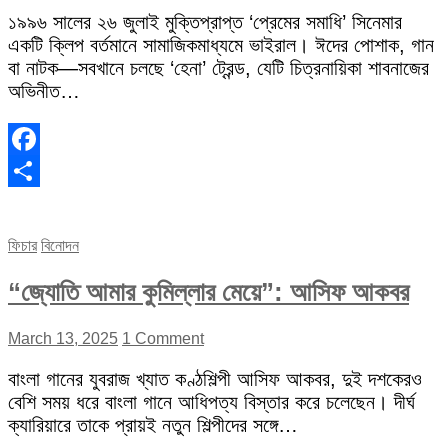
১৯৯৬ সালের ২৬ জুলাই মুক্তিপ্রাপ্ত ‘প্রেমের সমাধি’ সিনেমার
একটি ক্লিপ বর্তমানে সামাজিকমাধ্যমে ভাইরাল। ঈদের পোশাক, গান
বা নাটক—সবখানে চলছে ‘হেনা’ ট্রেন্ড, যেটি চিত্রনায়িকা শাবনাজের
অভিনীত…
Facebook
Share
ফিচার
বিনোদন
“জ্যোতি আমার কুমিল্লার মেয়ে”: আসিফ আকবর
March 13, 2025
1 Comment
বাংলা গানের যুবরাজ খ্যাত কণ্ঠশিল্পী আসিফ আকবর, দুই দশকেরও
বেশি সময় ধরে বাংলা গানে আধিপত্য বিস্তার করে চলেছেন। দীর্ঘ
ক্যারিয়ারে তাকে প্রায়ই নতুন শিল্পীদের সঙ্গে…