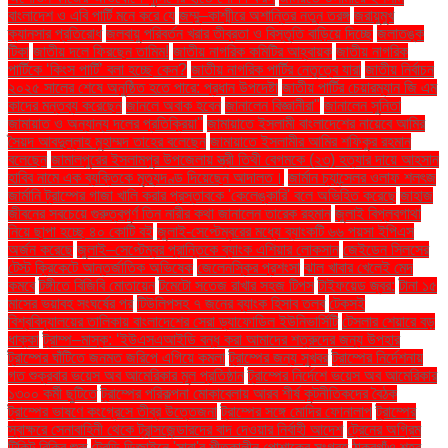
বাংলাদেশ ও এবি পার্টি মনে করে যে
জম্মু–কাশ্মীরে অশান্তির নতুন তরঙ্গ
জরায়ুমুখ
ক্যানসার প্রতিরোধ
জলবায়ু পরিবর্তন খরার তীব্রতা ও বিস্তৃতি বাড়িয়ে দিচ্ছে
জলাতঙ্ক
টিকা
জাতীয় দলে ফিরছেন তামিম!
জাতীয় নাগরিক কমিটির আহ্বায়ক
জাতীয় নাগরিক
পার্টিকে ‘কিংস পার্টি’ বলা হচ্ছে কেন?
জাতীয় নাগরিক পার্টির নেতৃত্বে যারা
জাতীয় নির্বাচন
২০২৫ সালের শেষে অনুষ্ঠিত হতে পারে: প্রধান উপদেষ্টা
জাতীয় পার্টির চেয়ারম্যান জি এম
কাদের মন্তব্য করেছেন
জানলে অবাক হবেন
জানালেন বিজ্ঞানীরা"
জানালেন সুনিতা
জামায়াত ও অন্যান্য দলের প্রতিক্রিয়া''
জামায়াতে ইসলামী বাংলাদেশের নায়েবে আমির
সৈয়দ আবদুল্লাহ মুহাম্মদ তাহের বলেছেন
জামায়াতে ইসলামীর আমির শফিকুর রহমান
বলেছেন
জামালপুরের ইসলামপুর উপজেলায় স্ত্রী তিথী বেগমকে (২৩) হত্যার দায়ে আহসান
হাবিব নামে এক ব্যক্তিকে মৃত্যুদণ্ড দিয়েছেন আদালত।
জার্মান চ্যান্সেলর ওলাফ শলৎজ
জার্মানি ট্রাম্পের গাজা খালি করার প্রস্তাবকে 'কেলেঙ্কারি' বলে অভিহিত করেছে
জাহাজ
জীবনের সবচেয়ে গুরুত্বপূর্ণ তিন নারীর কথা জানালেন তারেক রহমান
জুলাই বিপ্লবগাথা
নিয়ে ছাপা হচ্ছে ৪০ কোটি বই
জুলাই-সেপ্টেম্বরের মধ্যে ব্যাংকটি ৬৬ পয়সা ইপিএস
অর্জন করেছে
জুলাই–সেপ্টেম্বর প্রান্তিকে ব্যাংক এশিয়ার লোকসান
জেইডেন সিলসের
টেস্ট ক্রিকেটে আন্তর্জাতিক অভিষেক
জেলেনস্কির প্রশংসা
ঝাল খাবার খেলেই মেদ
কমবে
টঙ্গীতে বিজিবি মোতায়েন
টমেটো সতেজ রাখার সহজ টিপস
টাইফয়েড জ্বর:
টানা ১৫
মাসের ভয়াবহ সংঘর্ষের পর
টিউলিপসহ ৭ জনের ব্যাংক হিসাব তলব
টেকসই
বিশ্ববিদ্যালয়ের তালিকায় বাংলাদেশের সেরা ড্যাফোডিল ইউনিভার্সিটি
টেসলার শেয়ারে বড়
ধাক্কা
ট্রাম্প–মাস্ক: ‘ইউএসএআইডি বন্ধ করা আমাদের শত্রুদের জন্য উপহার
ট্রাম্পের ঘাঁটিতে জনমত জরিপে এগিয়ে কমলা
ট্রাম্পের জন্য সুখবর
ট্রাম্পের নির্দেশনায়
গত শুক্রবার ভয়েস অব আমেরিকার মূল প্রতিষ্ঠান
ট্রাম্পের নির্দেশে ভয়েস অব আমেরিকার
১৩০০ কর্মী ছুটিতে
ট্রাম্পের পরিকল্পনা মোকাবেলায় আরব শীর্ষ কূটনীতিকদের বৈঠক
ট্রাম্পের ভাষণে কংগ্রেসে তীব্র উত্তেজনা
ট্রাম্পের সঙ্গে মোদির ফোনালাপ
ট্রাম্পের
স্বাক্ষরে সেনাবাহিনী থেকে ট্রান্সজেন্ডারদের বাদ দেওয়ার নির্বাহী আদেশ
ট্রেনের অগ্রিম
টিকিট বিক্রি শুরু
ট্রেন্ডি ডিজাইনে 'সারা'র শীতকালীন পোশাকের সংগ্রহ
ঠাকুরগাঁও শহর