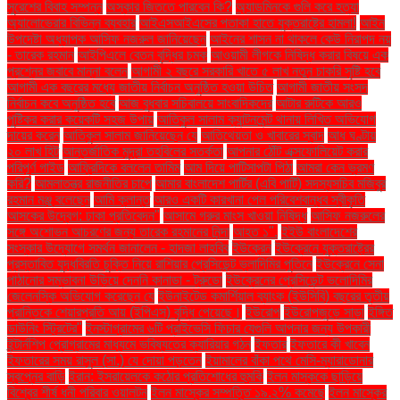
সুরেশের বিবাহ সম্পন্ন
অস্কার জিততে পারবেন কি?
অ্যাডমিনকে গুলি করে হত্যা
অ্যালোভেরার বিভিন্ন ব্যবহার
আইএসআইএসের পতাকা হাতে যুক্তরাষ্ট্রে হামলা!
আইন
উপদেষ্টা অধ্যাপক আসিফ নজরুল জানিয়েছেন
আইনের শাসন না থাকলে কেউ নিরাপদ নয়
- তারেক রহমান
আইপিএলে বেতন বৃদ্ধির চমক
আওয়ামী লীগকে নিষিদ্ধ করার বিষয়ে এক
প্রশ্নের জবাবে মান্না বলেন
আগামী ২ বছরে সরকারি খাতে ৫ লাখ নতুন চাকরি সৃষ্টি হবে
আগামী এক বছরের মধ্যে জাতীয় নির্বাচন অনুষ্ঠিত হওয়া উচিত
আগামী জাতীয় সংসদ
নির্বাচন কবে অনুষ্ঠিত হবে
আজ বুধবার সচিবালয়ে সাংবাদিকদের
আটার রুটিকে আরও
পুষ্টিকর করার কয়েকটি সহজ উপায়
আতিকুল সালাম ক্যান্টনমেন্ট থানায় লিখিত অভিযোগ
দায়ের করেন
আতিকুল সালাম জানিয়েছেন যে
আতিথেয়তা ও খাবারের স্বাদ
আধ ঘণ্টায়
২০ লাখ হিট
আন্তর্জাতিক মুদ্রা তহবিলের সতর্কতা
আপনার ঠোঁট এক্সফোলিয়েট করার
পরিপূর্ণ গাইড
আফ্রিদিকে বললেন তামিম
আম দিয়ে পাটিসাপটা পিঠা
আমরা কেন ভ্রমণ
করি?
আমলাতন্ত্র রাজনীতির চাপে
আমার বাংলাদেশ পার্টির (এবি পার্টি) সদস্যসচিব মজিবুর
রহমান মঞ্জু বলেছেন
আমি ক্লান্ত
আরও একটি কারখানা পেল পরিবেশবান্ধব স্বীকৃতি
আসকের উদ্বেগ: ঢাকা প্রতিবেদন"
আসামে গরুর মাংস খাওয়া নিষিদ্ধ
আসিফ নজরুলের
সঙ্গে অশোভন আচরণের জন্য তারেক রহমানের নিন্দা
আহত ১".
ইইউ বাংলাদেশের
সংস্কার উদ্যোগে সমর্থন জানালেন - হাদজা লাহবিব
ইউক্রেন
ইউক্রেনে যুক্তরাষ্ট্রের
প্রস্তাবিত যুদ্ধবিরতি চুক্তি নিয়ে রাশিয়ার প্রেসিডেন্ট ভ্লাদিমির পুতিনে
ইউক্রেনে সেনা
পাঠানোর সম্ভাবনা উড়িয়ে দেননি কানাডা - ট্রুডো
ইউক্রেনের প্রেসিডেন্ট ভলোদিমির
জেলেনস্কি অভিযোগ করেছেন যে
ইউনাইটেড কমার্শিয়াল ব্যাংক (ইউসিবি) বছরের তৃতীয়
প্রান্তিকে শেয়ারপ্রতি আয় (ইপিএস) বৃদ্ধি পেয়েছে।
ইউরোপ
ইউরোপজুড়ে সাড়া
ইঙ্গিত
ডাউনিং স্ট্রিটের"
ইনস্টাগ্রামের ৬টি প্রাইভেসি ফিচার যেগুলি আপনার জন্য উপকারী
ইন্টার্নশিপ প্রোগ্রামের মাধ্যমে ভবিষ্যতের ক্যারিয়ার গঠন
ইফতার
ইফতারে কী খাবেন
ইফতারের সময় রাসুল (সা.) যে দোয়া পড়তেন
ইয়ামালের বাঁকা পথে মেসি-ম্যারাডোনার
স্বপ্নের বাড়ি
ইরান: ইসরায়েলকে কঠোর প্রতিশোধের হুমকি
ইলন মাস্ককে ছাড়িয়ে
বিশ্বের শীর্ষ ধনী পরিবার ওয়ালটন
ইলন মাস্কের সম্পত্তি ১৯.২% কমেছে
ইলন মাস্কের