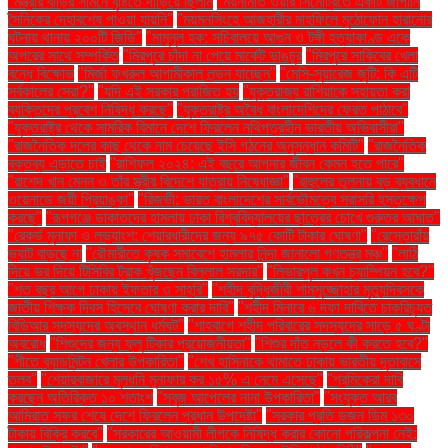
"মন্ত্রীর বাড়ির সামনে বৃষ্টিতে দাঁড়িয়ে ছিলাম
"ময়নামতি ওয়ার সিমেট্রিতে একটি জাপানি
সৈনিকের দেহাবশেষ পাওয়া যায়নি"
"ময়মনসিংহে আজহারীর মাহফিলে মুঠোফোন হারানোর
ঘটনায় থানায় ২০০টি জিডি"
"মামুনুল হক: সচিবালয়ে আগুন ও টঙ্গী হত্যাকাণ্ড একে
অপরের সাথে সম্পর্কিত
"মিরপুরে চাঁদা না পেয়ে মার্কেট ভাঙচুর
"মিরপুরে সাকিবের খেলা
বন্ধে বিক্ষোভ
"মির্জা ফখরুল আগামীকাল লন্ডন যাচ্ছেন"
"মেসি-সুয়ারেজ জুটি: কি এটি
সর্বকালের সেরা?"
"যদি এই সরকার পরাজিত হয়
"যুক্তরাজ্য রাশিয়াকে সহায়তা করা
ব্যক্তিদের প্রবেশ নিষিদ্ধ করছে"
"যুক্তরাষ্ট্র অবৈধ বাংলাদেশিদের ফেরত পাঠাবে"
"যুক্তরাষ্ট্র থেকে সামরিক বিমানে দেশে ফিরলেন নথিপত্রহীন ভারতীয় অভিবাসীরা"
"রাজনৈতিক দলের কাছ থেকে নাম চেয়েছে ইসি গঠনের অনুসন্ধান কমিটি"
"রাজনৈতিক
বক্তব্য এড়াতে চাই
"রাশিফল ২০২৪: এই বছরে আপনার জীবন কেমন হতে পারে"
"রাশেদ খান মেনন ও তাঁর স্ত্রীর বিদেশে যাত্রায় নিষেধাজ্ঞা"
"রাহুলের তুলনায় বড় ব্যবধানে
ওয়েনাডে জয়ী প্রিয়াঙ্কা"
"রিজভী: ভারত বাংলাদেশের সার্বভৌমত্বে সরাসরি হস্তক্ষেপ
করছে"
"রূপগঞ্জে ডাকাতদের হামলায় ঢাকা বিশ্ববিদ্যালয়ের ছাত্রের চোখে গুরুতর আঘাত"
"রেকর্ড মুনাফা ও লভ্যাংশ: শেয়ারধারীদের জন্য ৯৭৫ কোটি টাকার ঘোষণা"
"রেস্তোরাঁয়
ভ্যাট বাড়ছে না
"রৌমারীতে কৃষক সমাবেশে হামলার নিন্দা জানালো গণতন্ত্র মঞ্চ"
"লাঠি
দিয়ে ভর দিয়ে টিসিবির ট্রাক খুঁজছেন বিল্লাল সরদার"
"লিভারপুল কখন চ্যাম্পিয়ন হবে?"
"শত বছর আগে ঢাকায় ইফতার ও সাহ্‌রি"
"শহীদ বুদ্ধিজীবী শামসুজ্জোহার মৃত্যুদিবসকে
জাতীয় শিক্ষক দিবস হিসেবে ঘোষণা করার দাবি"
"শহীদ মিনারে ৬ দফা দাবিতে চাকরিচ্যুত
বিডিআর সদস্যদের অবস্থান ধর্মঘট"
"শাহবাগে শহীদ পরিবারের সদস্যদের সাড়ে ৫ ঘণ্টা
অবরোধ
"শিশুদের জন্য ফ্লু টিকার প্রয়োজনীয়তা"
"শিশুর দাঁত নড়লে কী করতে হবে?"
"শীতে ব্যাডমিন্টন খেলার উপকারিতা"
"শেখ হাসিনাকে থামাতে ঢাকায় ভারতীয় দূতাবাসে
তলব"
"শেয়ারবাজারে মূলধনি মুনাফার কর ১৫% এ নেমে এসেছে"
"শ্রমিকেরা দাবি
করছেন অতিরিক্ত ১০ শতাংশ
"সবুজ আপেলের নানা উপকারিতা"
"সংযুক্ত আরব
আমিরাত সফর শেষে দেশে ফিরলেন প্রধান উপদেষ্টা"
"সরকার প্রতি ডজন ডিম ১৩০
টাকায় বিক্রি করবে"
"সরকারের আওয়ামী লীগকে নিষিদ্ধ করার কোনো পরিকল্পনা নেই: