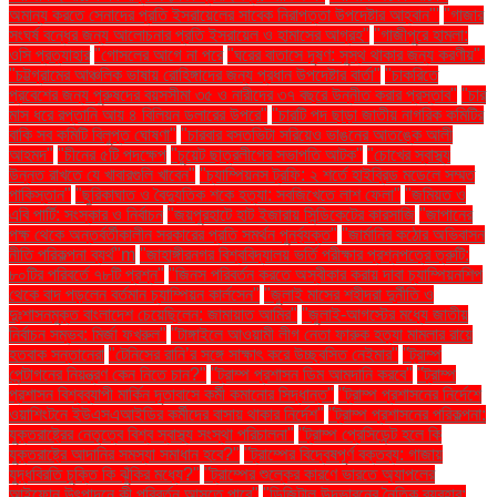
অমান্য করতে সেনাদের প্রতি ইসরায়েলের সাবেক নিরাপত্তা উপদেষ্টার আহ্বান"'
"গাজার
সংঘর্ষ বন্ধের জন্য আলোচনার প্রতি ইসরায়েল ও হামাসের আগ্রহ"
"গাজীপুরে হামলা:
ওসি প্রত্যাহার
"গোসলের আগে না পরে
"ঘরের বাতাসে দূষণ: সুস্থ থাকার জন্য করণীয়".
"চট্টগ্রামের আঞ্চলিক ভাষায় রোহিঙ্গাদের জন্য প্রধান উপদেষ্টার বার্তা"
"চাকরিতে
প্রবেশের জন্য পুরুষদের বয়সসীমা ৩৫ ও নারীদের ৩৭ বছরে উন্নীত করার প্রস্তাব"
"চার
মাস ধরে রপ্তানি আয় ৪ বিলিয়ন ডলারের উপরে"
"চারটি পদ ছাড়া জাতীয় নাগরিক কমিটির
বাকি সব কমিটি বিলুপ্ত ঘোষণা"
"চারবার বসতভিটা সরিয়েও ভাঙনের আতঙ্কে আলী
আহমদ"
"চীনের ৫টি পদক্ষেপ
"চুয়েট ছাত্রলীগের সভাপতি আটক"
"চোখের স্বাস্থ্য
উন্নত রাখতে যে খাবারগুলি খাবেন"
"চ্যাম্পিয়নস ট্রফি: ২ শর্তে হাইব্রিড মডেলে সম্মত
পাকিস্তান"
"ছুরিকাঘাত ও বৈদ্যুতিক শকে হত্যা: সবজিখেতে লাশ ফেলা"
"জমিয়ত ও
এবি পার্টি: সংস্কার ও নির্বাচন
"জয়পুরহাটে হাট ইজারায় সিন্ডিকেটের কারসাজি
"জাপানের
পক্ষ থেকে অন্তর্বর্তীকালীন সরকারের প্রতি সমর্থন পুনর্ব্যক্ত"
"জার্মানির কঠোর অভিবাসন
নীতি পরিকল্পনা ব্যর্থ"m
"জাহাঙ্গীরনগর বিশ্ববিদ্যালয় ভর্তি পরীক্ষার প্রশ্নপত্রে ত্রুটি:
৮০টির পরিবর্তে ৭৮টি প্রশ্ন"
"জিনস পরিবর্তন করতে অস্বীকার করায় দাবা চ্যাম্পিয়নশিপ
থেকে বাদ পড়লেন বর্তমান চ্যাম্পিয়ন কার্লসেন"
"জুলাই মাসের শহীদরা দুর্নীতি ও
দুঃশাসনমুক্ত বাংলাদেশ চেয়েছিলেন: জামায়াত আমির"
"জুলাই-আগস্টের মধ্যে জাতীয়
নির্বাচন সম্ভব: মির্জা ফখরুল"
"টাঙ্গাইলে আওয়ামী লীগ নেতা ফারুক হত্যা মামলার রায়ে
হতবাক সন্তানেরা
"টেনিসের রানি’র সঙ্গে সাক্ষাৎ করে উচ্ছ্বসিত নেইমার"
"ট্রাম্প
পেন্টাগনের নিয়ন্ত্রণ কেন নিতে চান?"
"ট্রাম্প প্রশাসন ডিম আমদানি করবে"
"ট্রাম্প
প্রশাসন বিশ্বব্যাপী মার্কিন দূতাবাসে কর্মী কমানোর সিদ্ধান্ত"
"ট্রাম্প প্রশাসনের নির্দেশে
ওয়াশিংটনে ইউএসএআইডির কর্মীদের বাসায় থাকার নির্দেশ"
"ট্রাম্প প্রশাসনের পরিকল্পনা:
যুক্তরাষ্ট্রের নেতৃত্বে বিশ্ব স্বাস্থ্য সংস্থা পরিচালনা"
"ট্রাম্প প্রেসিডেন্ট হলে কি
যুক্তরাষ্ট্রে আদানির সমস্যা সমাধান হবে?"
"ট্রাম্পের বিদ্বেষপূর্ণ বক্তব্য: গাজায়
যুদ্ধবিরতি চুক্তি কি ঝুঁকির মধ্যে?"
"ট্রাম্পের শুল্কের কারণে ভারতে অ্যাপলের
আইফোন উৎপাদনে কী পরিবর্তন আসতে পারে"
"ডিজিটাল উদ্ভাবনের নৈতিক ব্যবহার: