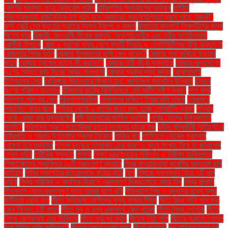
কোর্টের মতামত চেয়ে রেফারেন্স পাঠান
রাষ্ট্রপতির পদত্যাগের আহ্বান
রাষ্ট্রীয়
পৃষ্ঠপোষকতায় রাজনৈতিক দল গঠন হলে সরকারের গ্রহণযোগ্যতা হ্রাস পাবে: রিজভী"
রাস্ট বেল্টে শেষ মুহূর্তের প্রচারে ব্যস্ত ট্রাম্প ও কমলা
রাহাতের কনসার্টে শিক্ষার্থীদের জন্য
বিশেষ ছাড়
রিজভী: আওয়ামী লীগের কর্মসূচি 'অনুশোচনাহীন এক নারীর আর্তচিৎকার'
রোগীরা বিপাকে
রোজ ৫ ধরনের খাবার খেলে ফ্যাটি লিভার ও হেপাটাইটিসের ঝুঁকি থাকবে না
রোজাদার শিশুর যত্ন
রোজায় ইসবগুলের ভুসি কেন খাবেন?
রোজায় গলা শুকিয়ে যাওয়ার
কারণ
রোজায় ত্বকের যত্নে কী করবেন?
রোজায় নারী বাঁচুক সুস্থতায়
রোজার খাদ্যপণ্যে
৭৫% পর্যন্ত ছাড় দিচ্ছে আরব দেশগুলো
রোজার প্রকার সমূহ জানুন
রোনালদোই
ইতিহাসের সেরা
রোহিঙ্গারা মিয়ানমারে ফিরতে চায়: জাতিসংঘ মহাসচিব উখিয়ায়
র্তমানে
ঋণের পরিমাণ বাড়লেও
র্যটকদের কঠোর বিধিনিষেধে সেন্ট মার্টিন দ্বীপ ভ্রমণ
লাল কার্ড
লালশাক লাল হয় কেন
লালশাপলারবিল'
লেবাননের দক্ষিণে ইসরায়েলি হামলা
লোকমুখে
প্রচলিত 'খনার বচন'
শনিবার থেকে ৯ মাসের জন্য বন্ধ হচ্ছে সেন্টমার্টিন ভ্রমণ
শনিবার
থেকে রোজা শুরু যুক্তরাষ্ট্রে
শমী কায়সারের জামিন স্থগিত
শর্ষের তেলের উপযুক্ততা
কতটা?
শহিদদের স্মরণে গণতান্ত্রিক ছাত্র সংসদের যাত্রা শুরু
শহীদ বুদ্ধিজীবী স্মৃতিসৌধে
রাষ্ট্রপতি ও প্রধান উপদেষ্টার শ্রদ্ধা নিবেদন
শাকিব খান
শান্তিতে নোবেল পুরস্কার
ঘোষণা হবে শুক্রবার
শাপলা চত্বরে হত্যাকাণ্ডের কারণ ও মৃত্যু সংখ্যা নিয়ে যা জানালেন
প্রেস সচিব
শারীরিক সুস্থতা
শিক্ষক
শিক্ষা মন্ত্রণালয়ের পরিদর্শন ও নিরীক্ষা অধিদপ্তর
শিক্ষাক্ষেত্রে প্রযুক্তির ১০টি গুরুত্বপূর্ণ ব্যবহার
শিখর ধাওয়ান-হুমা কুরেশির অন্তরঙ্গ ছবি
ভাইরাল
শিবির সভাপতির ছাত্রদলকে কঠোর বার্তা
শিল্প
শিশুকে স্তন্যদান নিয়ে ৭টি ভুল
ধারণা
শিশুর শারীরিক ও মানসিক বিকাশে গুরুত্বপূর্ণ দিকগুলোতে নজর দিন
শিশুর হাঁপানি
শীতকালে যেসব গুরুত্বপূর্ণ যত্ন আমরা ভুলে যাই
শীতকালে শিশু ও বৃদ্ধদের মধ্যে ফ্লুর
জটিলতা বেড়ে যায়
শীতে অ্যাজমা রোগীদের সুস্থ থাকার টিপস
শীতে ঠান্ডা পানি পান করা
কেন নিষেধ: ৪টি কারণ
শীতে মধু ও রসুন একসাথে কেন খাবেন
শীতে শিশুর পোশাক
শীতে
শিশুর রোগবালাই এবং চিকিৎসা
শীতে স্যুপের স্বাদ
শীতের পিঠা পুলি
শীতের সকালে গোসল
করা উচিত নাকি ক্ষতিকর?
শীতের সময়ে চুলের যত্ন
শীর্ষে লাহোর"
শুধু বাহ্যিক যত্ন নয়