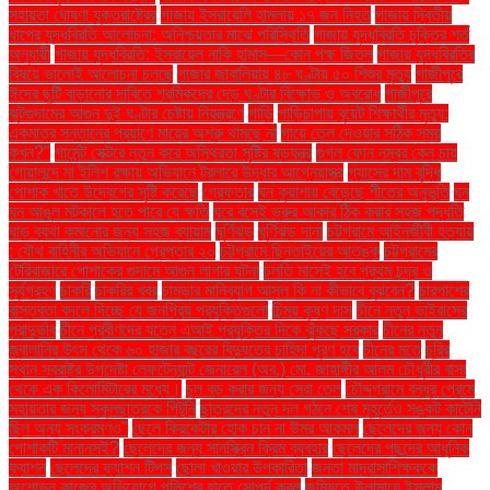
সহায়তা ঘোষণা যুক্তরাষ্ট্রের
গাজায় ইসরায়েলি হামলায় ১৭ জন নিহত
গাজায় দ্বিতীয়
ধাপের যুদ্ধবিরতি আলোচনা: অনিশ্চয়তার মাঝে পরিস্থিতি
গাজায় যুদ্ধবিরতি চুক্তির শর্ত
অনুযায়ী
গাজায় যুদ্ধবিরতি: ইসরায়েল নাকি হামাস—কোন পক্ষ জিতল
গাজায় যুদ্ধবিরতির
বিষয়ে ভালোই আলোচনা চলছে
গাজার জাবালিয়ায় ৪৮ ঘণ্টায় ৫০ শিশুর মৃত্যু
গাজীপুরে
ঈদের ছুটি বাড়ানোর দাবিতে শ্রমিকদের দেড় ঘণ্টার বিক্ষোভ ও অবরোধ
গাজীপুরে
ঝুটগুদামের আগুন দুই ঘণ্টার চেষ্টায় নিয়ন্ত্রণে
গাড়ি
গাড়িচাপায় বুয়েট শিক্ষার্থীর মৃত্যু:
একমাত্র সন্তানের প্রয়াণে মায়ের অশ্রু থামছে না
গায়ে তেল দেওয়ার সঠিক সময়
কখন?"
গার্মেন্ট সেক্টরে নতুন করে অস্থিরতা সৃষ্টির ষড়যন্ত্র
গুগল ফোন নম্বর কেন চায়
গোয়ালন্দে মা ইলিশ রক্ষায় অভিযানে ট্রলারে উদ্ধার আগ্নেয়াস্ত্র
গ্যাসের দাম বৃদ্ধি
পোশাক খাতে উদ্বেগের সৃষ্টি করেছে
গ্রেফতার
ঘন কুয়াশায় বেড়েছে শীতের অনুভূতি
ঘন
ঘন আঙুল মটকালে হতে পারে যে ক্ষতি
ঘরে বসেই ভ্রুর আকার ঠিক করার সহজ পদ্ধতি
ঘাড় ব্যথা কমানোর জন্য সহজ ব্যায়াম
ঘূর্ণিঝড়
ঘূর্ণিঝড় দানা
চট্টগ্রামে আইনজীবী হত্যায়
: যৌথ বাহিনীর অভিযানে গ্রেপ্তার ২০
চট্টগ্রামে ছিনতাইয়ের আতঙ্ক
চট্টগ্রামের
টেরিবাজারে পোশাকের গুদামে আগুন লাগার ঘটনা
চলতি মাসেই হবে প্রথম চন্দ্র ও
সূর্যগ্রহণ
চাকরি
চাকরির খবর
চামড়ার মানিব্যাগ আসল কি না কীভাবে বুঝবেন?
চারপাশের
বাস্তবতা বদলে দিচ্ছে যে জনপ্রিয় প্রযুক্তিগুলো
চিন্ময় কৃষ্ণ দাস
চীনে নতুন ভাইরাসের
প্রাদুর্ভাব
চীনে প্রবীণদের যত্নে এআই প্রযুক্তির দিকে ঝুঁকছে সরকার
চীনের নতুন
জ্বালানির উৎস থেকে ৬০ হাজার বছরের বিদ্যুতের চাহিদা পূরণ হবে
চীনের মতে
চুরির
স্থান স্বরাষ্ট্র উপদেষ্টা লেফটেন্যান্ট জেনারেল (অব.) মো. জাহাঙ্গীর আলম চৌধুরীর বাসা
থেকে এক কিলোমিটারের মধ্যে।
চুল বড় করার জন্য সেরা তেল
চৌদ্দগ্রামে বন্ধুর প্রেমে
সহায়তার জন্য স্কুলছাত্রকে পিটুনি
ছাত্রদের নতুন দল গঠনে শেষ মুহূর্তেও সঙ্কট কাটেনি
ছিল অন্য সংক্রমণও"
ছেলে ক্রিকেটার হোক চান না উমর আকমল
ছেলেদের জন্য কোন
পোশাকটি মানানসই?
ছেলেদের জন্য সানস্ক্রিন ক্রিম ব্যবহার
ছেলেদের পছন্দের আধুনিক
ফ্যাশন
ছেলেদের ফ্যাশন টিপস
ছোলা খাওয়ার উপকারিতা
জনতা মাদ্রাসাশিক্ষককে
অশোভন কাজের অভিযোগে পুলিশের হাতে সোপর্দ করল
জমিয়তে উলামায়ে ইসলাম