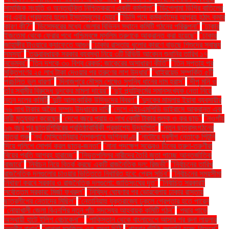
সামাজিক সংহতি ও অন্তর্ভুক্তি নিশ্চিতকরণে একটি কর্মশালা"
"ডিপ্লোমা ডিগ্রি বাতিলের
পর এবার গ্রেফতার হলেন ইস্তাম্বুলের মেয়র"
"ডিসি পদে কর্মকর্তাদের আগ্রহ হঠাৎ কমার
কারণ কী?"
"ডিসেম্বরের মধ্যে জেলার বিভিন্ন স্থানে কমিটি গঠনের পরিকল্পনা"
"ঢাকার
ইজতেমা থেকে ফেরার পথে পশ্চিমবঙ্গে মুসলিম তরুণকে আক্রান্ত করা হয়েছে"
"ঢাকার
জাহাঙ্গীর টাওয়ারে ক্যাফেতে আগুন
"ঢাকার রাস্তায় ধুলোর কারণে বাড়ছে শিশুদের স্বাস্থ্য
সমস্যা"
"তত্ত্বাবধায়ক সরকার ব্যবস্থা নিয়ে ৩টি রিভিউ আবেদন শুনানির তারিখ ১৭
নভেম্বর"
"তিন দশকে ৩০ বিশ্ব রেকর্ড: জাকেরের অসাধারণ কীর্তি"
"তিন সপ্তাহ পর
মুক্তিপণের ২৫ লাখ টাকা দেওয়ার পর তরুণের লাশ উদ্ধার"
"থাইরয়েড সম্পর্কিত ৫টি
প্রচলিত ভুল ধারণা"
"দিনাজপুরে মৌসুম শেষেও সুগন্ধি ধানের দাম হ্রাস"
"দীপু মনি ও
তাঁর স্বামীর বিরুদ্ধে দুদকের মামলা দায়ের"
"দুই প্ল্যাটফর্মের সমানসংখ্যক নেতা নিয়ে
নতুন দলের কমিটি
"দুটি আলংকারিক উদ্ভিদের বিবরণ"
"দুদকের মামলায় ইয়াবা ব্যবসায়ীর
৭৬ লাখ টাকার অবৈধ সম্পদ উদ্ধারের দাবি
"দেশে এইচএমপিভি ভাইরাসে আক্রান্ত এক
নারী মৃত্যুবরণ করেছেন
"দেশে বছরে প্রায় ৩ লাখ কোটি টাকার শুল্ক ও কর ছাড়"
"নওগাঁয়
১৬ বছর পর ছাত্রশিবিরের প্রতিষ্ঠাবার্ষিকী প্রকাশ্যে উদযাপিত"
"নতুন ছাত্রসংগঠনের
যাত্রা শুরু
"নর্থ মেসিডোনিয়ার নৈশক্লাবে অগ্নিকাণ্ড
"নাটোরে যুবলীগ নেতাকে পিটুনি
দিয়ে পুলিশে সোপর্দ করল ছাত্র-জনতা"
"নানা পদক্ষেপ সত্ত্বেও চীনের তরুণ-তরুণীরা
বিয়ের প্রতি আগ্রহ হারাচ্ছে"
"নিভৃতপল্লির নারীদের তৈরি জুতা পাচ্ছে আন্তর্জাতিক
বাজারে"
"নির্বাচন নিয়ে বিতর্ক করছে একটি রাজনৈতিক দল: রিজভী"
"নির্বাচনের তারিখ
রাজনৈতিক দলগুলোর চাওয়ার ভিত্তিতে নির্ধারিত হবে: প্রেস সচিব"
"নির্বাচনের সময়সীমা
নির্ধারণ করবে সরকার ও রাজনৈতিক দলগুলো: জাতিসংঘের দূত"
"নির্বাচিত সরকারই
সর্বোত্তম সরকার: মির্জা ফখরুল"
"নিষিদ্ধ ঘোষণার পর ভোরবেলায় ঢাকার রাস্তায়
ছাত্রলীগের নেতাদের মিছিল"
"নেতানিয়াহু যুক্তরাজ্যে ঢুকলে গ্রেপ্তার হতে পারেন
"নোয়াখালী জেলা বিএনপির নতুন পাঁচ সদস্যের আহ্বায়ক কমিটি গঠন"
"পদ্মার পাড়ে
অস্থায়ী হাটে ইলিশ বেচাকেনা"''
"পাকিস্তান থেকে বাংলাদেশে আসার পর রুনা লায়লার
সম্মুখীন বাধার"
"পাগলা মসজিদে এক বস্তা চিঠি:
"পাবনার শুঁটকি রপ্তানি হচ্ছে বিদেশে"