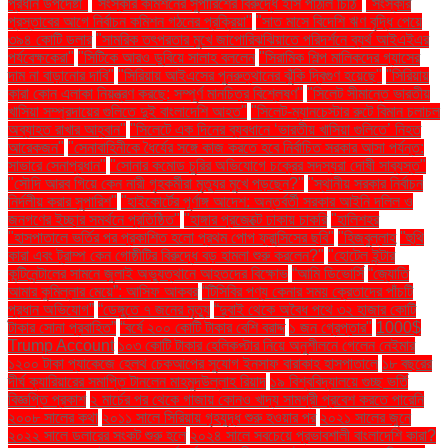
প্রধান উপদেষ্টা"
"সংস্কার কমিশনের সুপারিশের বিরুদ্ধে ইসি পাঠাল চিঠি"
"সংস্কার
প্রস্তাবের আগে নির্বাচন কমিশন গঠনের প্রক্রিয়া"
"সাত মাসে বিদেশি ঋণ বৃদ্ধি পেয়ে
৩৯৪ কোটি ডলার
"সামরিক তৎপরতার মুখে জাপোরিঝঝিয়াতে পরিদর্শনে ব্যর্থ আইএইএর
পর্যবেক্ষকেরা"
"সিটিকে আরও ডুবিয়ে সালাহ বললেন
"সিরামিক শিল্প মালিকদের গ্যাসের
দাম না বাড়ানোর দাবি"
"সিরিয়ায় আইএসের পুনরুত্থানের ঝুঁকি দ্বিগুণ হয়েছে"
"সিরিয়ায়
কারা কোন এলাকা নিয়ন্ত্রণ করছে: সম্পূর্ণ মানচিত্র বিশ্লেষণ"
"সিলেট সীমান্তে ভারতীয়
খাসিয়া সম্প্রদায়ের গুলিতে দুই বাংলাদেশি আহত"
"সিলেট-ম্যানচেস্টার রুটে বিমান চলাচল
অব্যাহত রাখার আহ্বান"
"সিলেটে এক দিনের ব্যবধানে ‘ভারতীয় খাসিয়া গু‌লিতে’ নিহত
আরেকজন"
"সেনাবাহিনীকে ধৈর্যের সঙ্গে কাজ করতে হবে নির্বাচিত সরকার আসা পর্যন্ত:
সাভারে সেনাপ্রধান"
"সোনার কমোড চুরির অভিযোগে চক্রের সদস্যরা দোষী সাব্যস্ত"
"সৌদি আরব গিয়ে কেন নারী গৃহকর্মীরা মৃত্যুর মুখে পড়ছেন?"
"স্থানীয় সরকার নির্বাচন
নির্দলীয় করার সুপারিশ"
"হাইকোর্টের পূর্ণাঙ্গ আদেশ: অন্তর্বর্তী সরকার আইনি দলিল ও
জনগণের ইচ্ছার সমর্থনে প্রতিষ্ঠিত"
"হাঙ্গার প্রজেক্টে ঢাকায় চাকরি
"হালিশহর
"হাসপাতালে ভর্তির পর প্রকাশিত হলো প্রথম পোপ ফ্রান্সিসের ছবি"
"হিজবুল্লাহ
"হুথি
কারা এবং ট্রাম্প কেন গোষ্ঠীটির বিরুদ্ধে বড় হামলা শুরু করলেন?"
"হোটেল ইন্টার
কন্টিনেন্টালের সামনে জুলাই অভ্যুত্থানে আহতদের বিক্ষোভ
“আমি ডিভোর্সি
“জ্যোতি
আমার কুমিল্লার মেয়ে”: আসিফ আকবর
“টিসিবির পণ্য কেনার সময় ক্রেতাদের পাঁচটি
প্রধান অভিযোগ”
“ডেঙ্গুতে ৭ জনের মৃত্যু
“দুবাই থেকে অবৈধ পথে ৩২ হাজার কোটি
টাকার সোনা প্রবাহিত”
“বর্ষে ২০০ কোটি টাকার বেশি বরাদ্দ
১ জন গ্রেপ্তার"
1000$
Trump Account
১০৩ কোটি টাকার হেলিকপ্টার নিয়ে অনুশীলনে গেলেন নেইমার
১২০০ টাকা প্যাকেজে হেলথ চেকআপের সুযোগ ইনসাফ বারাকাহ হাসপাতালে
১৮ বছরের
দীর্ঘ ক্যারিয়ারের সমাপ্তি টানলেন মাহমুদউল্লাহ রিয়াদ
১৯ বিশ্ববিদ্যালয়ে গুচ্ছ ভর্তি
বিজ্ঞপ্তি প্রকাশ
২ মার্চের পর থেকে গাজায় কোনও খাদ্য সামগ্রী প্রবেশ করতে পারেনি
২০০৮ সালের কথা
২০১১ সালে সিরিয়ায় গৃহযুদ্ধ শুরু হওয়ার পর
২০২১ সালের জুনে
২০২২ সালে ডলারের সংকট শুরু হলে
২০২৪ সালে সবচেয়ে প্রভাবশালী বাংলাদেশি কারা?