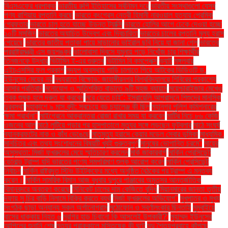
বিএসএফের ধরপাকড়
ভারতীয় রুপি ইতিহাসের সর্বনিম্ন দরে
ভারতীয় সংস্থাগুলো যেসব
পণ্য রাশিয়ায় রপ্তানি করছে
ভারতে কংগ্রেস নেত্রী হিমানী নারওয়াল হত্যায় প্রেমিক
গ্রেফতার
ভারতে চালু হতে যাচ্ছে উড়ন্ত ট্যাক্সি
ভারতে হোলির আগে ঢেকে দেওয়া হচ্ছে
১০টি মসজিদ
ভারতের অযাচিত উদ্বেগ এবং দ্বিচারিতা
ভারতের চালের রপ্তানি মূল্য হ্রাস
পেয়েছে
ভারতের জাতীয় পতাকা পায়ে মাড়ানোর ভাইরাল ছবি নিয়ে যা জানা গেল
ভারতের
পররাষ্ট্রমন্ত্রী এস জয়শঙ্কর
ভালোবাসা দিবসে যমুনায় পড়ে নিখোঁজ চার শিক্ষার্থীর
তিনজনকে উদ্ধার
ভিটামিন ই-এর গুরুত্ব
ভিটামিন বি কমপ্লেক্স
ভ্যাট
মঙ্গলবার
এইচএসসির ফল প্রকাশ
মদ্যপ অবস্থায় গাড়ি চালাতে গিয়ে আটকের ভিডিওটি ড.
ইউনূসের মেয়ের নয়
মধ্যরাতে বিক্ষোভ: জাহাঙ্গীরনগর বিশ্ববিদ্যালয়ে শিবিরের প্রকাশ্যে
আসার প্রতিবাদ
মনোযোগ ও স্মৃতিশক্তি বাড়াতে ৯টি সহজ ব্যায়াম
ময়েশ্চারাইজার মেখেও
ত্বক শুষ্ক হলে দ্রুত যা করবেন
মরে যেতে চাই’: ইসরায়েলি আগ্রাসনে শিশুদের মানসিক
দুরবস্থা
মহাকাশে ৯ মাস বন্দী: সবচেয়ে বড় চ্যালেঞ্জ কী ছিল
মহানগর পুলিশ কমিশনারের
ক্ষমা প্রার্থনা"
মাইগ্রেনে আক্রান্তরা রোজা রাখার সময় যা করবেন
মাটির নিচে ৮৬ কেজি
ওজনের আলু
মাঠে লুটিয়ে পড়ার পর হাসপাতালে মৃত্যুর সঙ্গে লড়ছেন ফুটবলার
মাঠে সংঘর্ষ
ব্যানক্রফটের নাক ও কাঁধ ভেঙেছে
মাতৃমৃত্যু হ্রাসে কেয়ার মডেল সেবার ভূমিকা
মাধ্যমিক.
মানচিত্র এবং তথ্য সংশোধনের বিষয়টি খুবই গুরুত্বপূর্ণ
মানুষের ভোগান্তি চরমে"
মায়ের
অসুস্থতা: মির্জা ফখরুলের মেয়ে স্মৃতিচারণ করলেন
মার্ক জাকারবার্গ
মার্কিন প্রেসিডেন্ট
ডোনাল্ড ট্রাম্প যদি ভারতের পণ্যে সমপরিমাণ শুল্ক আরোপ করেন
মার্কিন প্রেসিডেন্ট
নির্বাচন
মার্কিন রাষ্ট্রদূত স্টিভ উইটকফের মধ্যে অনুষ্ঠিত বৈঠকের পর ট্রাম্প এ মন্তব্য
করেন।
মার্কিন সামরিক বিমান আজ বুধবার দুপুরে পাঞ্জাবের অমৃতসর আন্তর্জাতিক
বিমানবন্দরে অবতরণ করেছে
মিনিকেট চালের দাম কেজিতে বৃদ্ধি
মিয়ানমারের জান্তা তৃতীয়
দফায় সু চির বাড়ি নিলামে বিক্রি করতে ব্যর্থ
মির্জা ফখরুলের অভিযোগ"
মুখপাত্র ও মুখ্য
সংগঠক ছাড়া অন্যান্য সকল অর্গানোগ্রাম
মুঠোফোন ও স্বর্ণালংকার ছিনতাই
মুম্বাইয়ে
বাসের ধাক্কায় নিহত ৬
মুরগির হাড় চিবানো কি আসলেই উপকারী?'
মুহাম্মদ ইউনূসের
আপিলের শুনানি শেষ
মৃত্যুর প্রাক্কালে মস্তিষ্কে কী ঘটে
মৃদু শৈত্যপ্রবাহে কাঁপছে