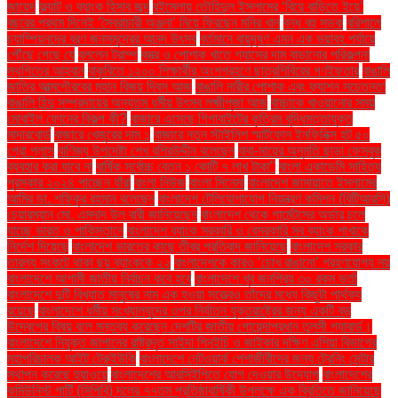
জায়েদ
ফ্ল্যাট ও ব্যাংক হিসাব জব্দ
বইমেলায় তৌহিদুল ইসলামের ‘বিয়ে বাড়িতে ইয়ে’
বছরের প্রথম দিনেই ‘স্বৈরাচারী অঞ্জনা’ নিয়ে ফিরছেন মনির খান
বন্ধ বহু সড়ক
বরিশালে
চ্যাম্পিয়নদের বরণ জনসমুদ্রের আনন্দ উৎসব
বর্তমানে বায়ুদূষণ এমন এক ভয়াবহ পর্যায়ে
পৌঁছে গেছে যে
বললেন ট্রাম্প
বস্ত্র ও পোশাক খাতে গ্যাসের দাম বাড়ানোর পরিকল্পনা
স্থগিতের আহ্বান
বাকৃবিতে ১২০০ শিক্ষার্থীর অংশগ্রহণে ছাত্রশিবিরের গণইফতার
বাঙালি
জাতির আত্মগৌরবের মহান বিজয় দিবস আজ
বাঙালি নারীর পোশাক এবং ফ্যাশন সচেতনতা
বাঙালি হিন্দু সম্প্রদায়ের অন্যতম ধর্মীয় উৎসব লক্ষ্মীপূজা আজ
বাচ্চাকে খাওয়ানোর সময়
মোবাইল ফোনের বিকল্প কী?
বাজারে এসেছে গিগাবাইটের কৃত্রিম বুদ্ধিমত্তাযুক্ত
মাদারবোর্ড
বাজারে খেজুরের দাম ১
বাজারে নতুন স্টাইলিশ স্মার্টফোন ইনফিনিক্স হট ৫০
প্রো প্লাস
বাণিজ্য উপদেষ্টা শেখ বশিরউদ্দীন বলেছেন
বাবা-মায়ের অনুমতি ছাড়া ফেসবুক
ব্যবহার করা যাবে না
বার্ষিক সর্বোচ্চ বেতন ১ কোটি ৭ লাখ টাকা"
বাংলা একাডেমি সাহিত্য
পুরস্কার ২০২৪ পাচ্ছেন যাঁরা
বাংলা নিউজ
বাংলা সিনেমা
বাংলাদেশ জামায়াতে ইসলামের
আমির ডা. শফিকুর রহমান বলেছেন
বাংলাদেশ টেলিযোগাযোগ নিয়ন্ত্রণ কমিশন (বিটিআরসি)
চেয়ারম্যান মো. এমদাদ উল বারী জানিয়েছেন
বাংলাদেশ থেকে গার্মেন্টসের অর্ডার চলে
যাচ্ছে ভারত ও পাকিস্তানে
বাংলাদেশ ব্যাংক সরকারি ও বেসরকারি সব ব্যাংক শাখাকে
নির্দেশ দিয়েছে
বাংলাদেশ ভারতের কাছে তীব্র প্রতিবাদ জানিয়েছে
বাংলাদেশ সরকার
তারল্য সংকটে থাকা ছয় ব্যাংককে ২২
বাংলাদেশকে কারও ‘চোখ রাঙানো’ গ্রহণযোগ্য নয়
বাংলাদেশে আগামী জাতীয় নির্বাচন কবে হবে
বাংলাদেশে খুব জনপ্রিয় ৩০ রকম ভর্তা
বাংলাদেশে দুটি বিখ্যাত মানুষের নাম এক হওয়া সত্ত্বেও তাঁদের মধ্যে কিছুটা পার্থক্য
রয়েছে
বাংলাদেশে ধর্মীয় সংখ্যালঘুদের ওপর নির্যাতন যুক্তরাষ্ট্রের জন্য একটি বড়
উদ্বেগের বিষয় বলে মন্তব্য করেছেন দেশটির জাতীয় গোয়েন্দাপ্রধান তুলসী গ্যাবার্ড।
বাংলাদেশে নিযুক্ত জাপানের রাষ্ট্রদূত সাইদা শিনইচি ও জাইকার দক্ষিণ এশিয়া বিভাগের
মহাপরিচালক আইট টেরুইউকি
বাংলাদেশে নেটওয়ার্ক পেশাজীবীদের জন্য ট্রেনিং সেন্টার
স্থাপন করেছে হুয়াওয়ে
বাংলাদেশের আরসিইপিতে যোগ দেওয়ার উদ্যোগ
বাংলাদেশের
কমিউনিস্ট পার্টি (সিপিবি) দলের ৭৭তম প্রতিষ্ঠাবার্ষিকী উপলক্ষে এক বিবৃতিতে জানিয়েছে