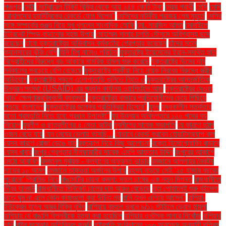
পঞ্চগড়
মেটা
মেট্রোরেল টিকিট বিক্রি থেকে আয় ২৪৪ কোটি টাকা
মেয়র প্রার্থী
মেসি
মেসি
রোনালদোর হ্যাটট্রিকের রেকর্ডে যোগ দিলেন"
মেসিদের নাটকীয় পরাজয় শেষ মুহূর্তে
মেসির
সঙ্গে সম্পর্কের গুঞ্জন নিয়ে মুখ খুললেন সাংবাদিক সোফি
মো. সারজিদ আলম
মোবাইলে
ইন্টারনেট স্পিড বাড়ানোর সহজ উপায়
মোহাম্মদ সালাহ চলতি মৌসুমে অবিশ্বাস্য ছন্দে
রয়েছেন
যাকে যুক্তরাষ্ট্রের অভিবাসন কর্মকর্তারা গ্রেপ্তার করেছেন
যাঁদের স্তন
ক্যানসারের ঝুঁকি বেশি
যিনি টিপু নামেও পরিচিত
যুক্তরাষ্ট্র ইয়েমেনের ইরান-সমর্থিত হুতি
বিদ্রোহীদের বিরুদ্ধে বড় আকারে সামরিক হামলা শুরু করেছে
যুক্তরাষ্ট্রে ডিমের দাম
সর্বকালের সবচেয়ে বেশি বেড়েছে
যুক্তরাষ্ট্রে পরকীয়া নিয়ে নায়ক নিরবের বিরুদ্ধে স্ত্রীর
অভিযোগ
যুক্তরাষ্ট্রে স্কুলে এলোপাতাড়ি গুলিতে নিহত ৩
যুক্তরাষ্ট্রের আন্তর্জাতিক
উন্নয়ন সংস্থা (USAID) এর প্রধান কার্যালয় ওয়াশিংটনে আজ
যুক্তরাষ্ট্রের দেওয়া
'থাড' ক্ষেপণাস্ত্রবিধ্বংসী ব্যবস্থা:
যুক্তরাষ্ট্রের বাজারে প্রতিযোগীদের চেয়ে পিছিয়ে
পড়ছে বাংলাদেশ
যুক্তরাষ্ট্রের শুল্কের প্রতিক্রিয়া হিসেবে"
যুদ্ধ
যুদ্ধকালীন সতর্কতার
মতো প্রস্তুতি নিতে হবে: প্রধান উপদেষ্টা"
যুব উন্নয়ন অধিদপ্তরে ১২০ পদের বড়
নিয়োগ
যুবলীগ ও ছাত্রলীগের ৪ নেতা আটক
যুবলীগের সাবেক সভাপতি
যে কারণে হঠাৎ
ওজন বেড়ে যায়
যেন মেঘের ভেলায় ভাসছি...
যেভাবে রেকর্ড করবেন হোয়াটসঅ্যাপ কল
যেসব কারণে রোজা ভেঙে যায়
রক্তচাপ নিয়ে কিছু আলোচনা
রক্তে হিমোগ্লোবিন বাড়াবে
যেসব খাবার
রংপুর গ্রেপ্তার নীলফামারীর সাবেক এমপি আফতাব উদ্দিন
রংপুরের আকাশে
মেঠো আবাবিল
রমজানুল মুবারক - কল্যাণের অফুরন্ত ভান্ডার
রমজানে আল্লাহর নৈকট্য
লাভের ১০ আমল
রমজানে তাকওয়া অর্জনের উপায়
রহস্য বাড়ছে সেই '২৫ হাজার বছরের
পুরোনো' পিরামিড নিয়ে
রাঙামাটির চায়না কমলা: সফল চাষের এক নতুন দিগন্ত
রাজধানীতে
তীব্র যানজট
রাজধানীতে মিনিকেট চালের দাম আরও বেড়েছে
রাত পোহালেই শুরু বইমেলা
রাতে ঘুম না এলে কোন কাজগুলো করা উচিত নয়
রানি তখন এগিয়ে আসেন"
রাশিয়া-
ইউক্রেন যুদ্ধে অস্ত্র বিক্রি বৃদ্ধি
রাশিয়ায় বহুতল ভবনে ৯/১১ স্টাইলে ড্রোন হামলা
রাশিয়ায় যে বাঙালি বিপ্লবীকে হত্যা করা হয়েছিল
রাশিয়ার ওখটস্ক সাগরে নিখোঁজ
রাশিয়ার
দাবি
রাষ্ট্র সংস্কার অতিরিক্ত জরুরি
রাষ্ট্রপতি সংবিধানের ১০৬ অনুচ্ছেদ অনুযায়ী সুপ্রিম