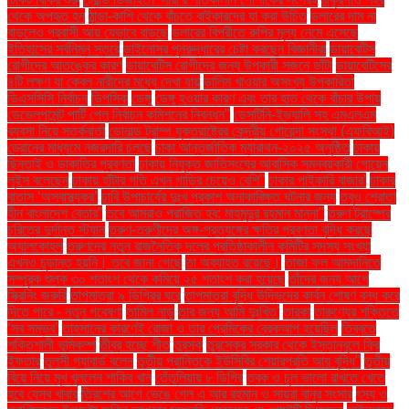
থেকে অপহৃত হন
ঠান্ডা-কাশি থেকে বাঁচতে বাইকারদের যা করা উচিত
ডলারের দাম না
বাড়লেও প্রবাসী আয় যেভাবে বাড়ছে
ডলারের বিপরীতে রুপির মূল্য নেমে এসেছে
ইতিহাসের সর্বনিম্ন স্তরে
ডাইনোসর পুনরুদ্ধারের চেষ্টা করছেন বিজ্ঞানীরা
ডায়াবেটিস
রোগীদের আতঙ্কের কারণ
ডায়াবেটিস রোগীদের জন্য উপকারী সজনে ডাঁটা
ডায়াবেটিসের
৪টি লক্ষণ যা কেবল নারীদের মধ্যে দেখা যায়
ডালিম খাওয়ার অসংখ্য উপকারিতা
ডিএসসিসি নির্বাচন
ডিপসিক
ডেঙ্গু
ডেঙ্গু হওয়ার কারণ এবং তার হাত থেকে বাঁচার উপায়
ডেভেলপমেন্ট পার্টি পেল নির্বাচন কমিশনের নিবন্ধন"
ডেসটিনি-ইভ্যালি সহ এমএলএম
ব্যবসা নিয়ে সতর্কবার্তা
ডোনাল্ড ট্রাম্প যুক্তরাষ্ট্রের কেন্দ্রীয় গোয়েন্দা সংস্থা (এফবিআই)
ড্রোনের মাধ্যমে নজরদারি চলছে
ঢাকা আন্তর্জাতিক ম্যারাথন-২০২৫ অনুষ্ঠিত
ঢাকায়
ছিনতাই ও ডাকাতির প্রবণতা
ঢাকায় নিযুক্ত জাতিসংঘের আবাসিক সমন্বয়কারী গোয়েন
লুইস বলেছেন
ঢাকায় হাঁটার গতি এখন গাড়ির চেয়েও বেশি''
ঢাকার পাইকারি বাজার'
ঢাকার
বাতাস ‘অস্বাস্থ্যকর’
ঢাবি উপাচার্যের দুঃখ প্রকাশ অনাকাঙ্ক্ষিত ঘটনার জন্য
তবুও শ্রোতা
হীন বাংলাদেশ বেতার”
তবে আমরাও পরাজিত হব: মাহমুদুর রহমান মান্না"
তরুণ ট্রাম্পের
চরিত্রে দুর্দান্ত স্ট্যান
তরুণ-তরুণীদের অঙ্গ-প্রত্যঙ্গের ক্ষতির প্রবণতা বৃদ্ধি করছে
অ্যালকোহল
তরুণদের নতুন রাজনৈতিক দলের প্রতিষ্ঠাকালীন কমিটির সদস্য সংখ্যা
এখনও চূড়ান্ত হয়নি। তবে জানা গেছে
তা অব্যাহত রয়েছে।
তাজা ফল আমদানিতে
সম্পূরক শুল্ক ৩০ শতাংশ থেকে কমিয়ে ২৫ শতাংশ করা হয়েছে
তাঁদের জন্য আগে
স্ক্রিনিং জরুরি
তাপমাত্রা ৯ ডিগ্রির ঘরে
তাপমাত্রা বৃদ্ধি উদ্ভিদের কার্বন শোষণ বন্ধ করে
দিতে পারে - নতুন গবেষণা
তামিল নাড়ু
তার জন্য আমি দুঃখিত'
তারকা
তারুণ্যের শক্তিতে
‘সব সম্ভব’
তাহসানের কারণেই রোজা ও তার প্রেমিকের ব্রেকআপ হয়েছিল
তিব্বতে
শক্তিশালী ভূমিকম্প
তীব্র হচ্ছে শীত
তুরস্ক
তুরস্কের সরকার থেকে ইস্তানবুলে ফ্রি
ইফতার
তুলসী গ্যাবার্ড বলেন
তৃতীয় প্রান্তিকে ইউসিবির শেয়ারপ্রতি আয় বৃদ্ধি"
তৃতীয়
বিয়ে নিয়ে মুখ খুললেন শাকিব খান
তেঁতুলিয়ায় ৮ ডিগ্রি
ত্বক ও চুল ভালো রাখতে খেতে
হবে যেসব খাবার
ত্রিশের আগে ভেঙে গেল এ আর রহমান ও সায়রা বানুর সংসার
ৎস্য ও