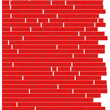
দক্ষতা
কলাম্বিয়া বিশ্ববিদ্যালয়ের শিক্ষার্থী
কাঁচা মরিচে
কানপাকা রোগ - এক গুরুত্বপুর্ণ
সমস্যা
কানাডাকে যুক্তরাষ্ট্রের অঙ্গরাজ্য হতে বললেন ট্রাম্প
কানাডায় নিখোঁজ প্রবাসী
বাংলাদেশি শিক্ষার্থীর মরদেহ উদ্ধার
কানাডার প্রধানমন্ত্রী জাস্টিন ট্রুডো পদত্যাগ করতে
যাচ্ছেন
কান্ট ও হিউমের দর্শনে গাজালির প্রভাব
কাভার্ডভ্যান-মোটরসাইকেল সংঘর্ষে
ছাত্রদল কর্মী নিহত
কার ক্ষতি
কার লাভ
কারিগরি শিক্ষা অধিদপ্তরে বিশাল নিয়োগ
কিছু
অধিনায়কত্বের নাম অনুমিত ছিল
কিছু ইঙ্গিত মিলছে
কিডনিতে পাথর ও করণীয়
কী আছে
তাতে?
কীভাবে খাবেন?
কীভাবে বুঝবেন শীতে পানি কম খাওয়া হচ্ছে?
কুড়িগ্রামে
দরিদ্রদের চাল বিতরণের তালিকা নিয়ে বিএনপির দুই পক্ষের সংঘর্ষ
কুমিল্লা সিটির সাবেক
মেয়র সূচনার জমি
কুয়েটে ভর্তি পরীক্ষা উপলক্ষে বিমানের বিশেষ ফ্লাইট
কৃত্রিম বুদ্ধিমত্তা
কৃষক
কেন্দ্রীয় ব্যাংকের নির্দেশনায় ট্রেজারি বিল ও বন্ড কেনায় ব্যাংকের ফি ও চার্জ
নির্ধারণ"
কোন কথায় রেগে গেলেন জেলেনস্কি
কোন পক্ষ হারল?
ক্যানসারের টিকা নিয়ে
আশার আলো
ক্যান্সারের বিকল্প চিকিৎসা পদ্ধতিগুলি কীভাবে কাজ করে
ক্লাসরুমে প্রথম
বর্ষের ছাত্রকে বিয়ে করলেন বিশ্ববিদ্যালয় শিক্ষিকা (ভিডিও)
ক্ষমতার প্রাতিষ্ঠানিক
ভারসাম্য প্রতিষ্ঠায় বিএনপিসহ প্রধান রাজনৈতিক দলগুলো সংবিধানে যে পরিবর্তনগুলো
চেয়েছিল
ক্ষুদ্র নৃ-তাত্বিক জনগোষ্ঠী চাকমাদের জীবনযাত্রা
খনিজ চুক্তির জন্য শুক্রবার
ওয়াশিংটন যাচ্ছেন ইউক্রেনের প্রেসিডেন্ট
খবর
খরচ কত?
খরচ বহন করেছে বিসিসিআই"
খাওয়ার বাইরে আরও কত কাজে লাগে ডিম!
খাদ্যাভ্যাসে পরিবর্তন
খালেদা জিয়া ও তারেক
রহমানকে খালাস''
খালেদা জিয়ার নতুন মামলার কার্যক্রম বাতিল
খুলনা বিশ্ববিদ্যালয়ের
স্থাপনা: জীবনানন্দ–জগদীশচন্দ্রের নাম মুছে এখন কেউই দায় নিতে চাচ্ছেন না
খুলনা সিটি
করপোরেশনের সাবেক কাউন্সিলর গোলাম রব্বানী
খুলনায় ৭৪ বছর বয়সী সাজাপ্রাপ্ত ইউপি
সদস্যকে কুপিয়ে হত্যা
খেজুর দিয়ে ইফতার করা কেন ভালো
খেলাফত মজলিসের বিক্ষোভ:
ধর্ষকের ‘প্রকাশ্যে শাস্তি’ দাবিতে বায়তুল মোকাররম এলাকায় প্রতিবাদ
গণতন্ত্র মঞ্চ
কুড়িগ্রামের রৌমারীতে রাষ্ট্র সংস্কার আন্দোলনের কৃষক সমাবেশে হামলার নিন্দা
জানিয়েছে।
গণমাধ্যম সংস্কার কমিশন প্রধান উপদেষ্টার কাছে প্রতিবেদন জমা দিল
গতকাল বৃহস্পতিবার সন্ধ্যায়
গাজায় ইসরাইলের হামলার মধ্যে ৮০০ কোটি ডলারের অস্ত্র