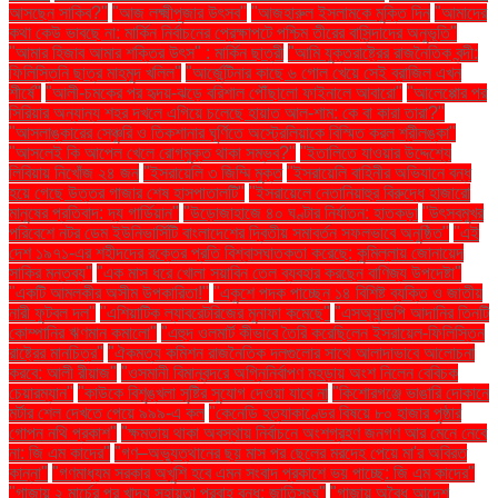
আসছেন সাকিব?"
"আজ লক্ষ্মীপূজার উৎসব"
"আজহারুল ইসলামকে মুক্তি দিন
"আমাদের
কথা কেউ ভাবছে না: মার্কিন নির্বাচনের প্রেক্ষাপটে পশ্চিম তীরের বাসিন্দাদের অনুভূতি"
"আমার হিজাব আমার শক্তির উৎস" : মার্কিন ছাত্রী
"আমি যুক্তরাষ্ট্রের রাজনৈতিক বন্দী:
ফিলিস্তিনি ছাত্র মাহমুদ খলিল"
"আর্জেন্টিনার কাছে ৬ গোল খেয়ে সেই ব্রাজিল এখন
শীর্ষে"
"আলী-চমকের পর হৃদয়-ঝড়ে বরিশাল পৌঁছালো ফাইনালে আবারো"
"আলেপ্পোর পর
সিরিয়ার অন্যান্য শহর দখলে এগিয়ে চলেছে হায়াত আল-শাম: কে বা কারা তারা?"
"আসলাঙ্কারের সেঞ্চুরি ও তিকশানার ঘূর্ণিতে অস্ট্রেলিয়াকে বিস্মিত করল শ্রীলঙ্কা"
"আসলেই কি আপেল খেলে রোগমুক্ত থাকা সম্ভব?"
"ইতালিতে যাওয়ার উদ্দেশ্যে
লিবিয়ায় নিখোঁজ ২৪ জন
"ইসরায়েলি ৩ জিম্মি মুক্ত
"ইসরায়েলি বাহিনীর অভিযানে বন্ধ
হয়ে গেছে উত্তর গাজার শেষ হাসপাতালটি"
"ইসরায়েলে নেতানিয়াহুর বিরুদ্ধে হাজারো
মানুষের প্রতিবাদ: দ্য গার্ডিয়ান"
"উড়োজাহাজে ৪০ ঘণ্টার নির্যাতন: হাতকড়া
"উৎসবমুখর
পরিবেশে নটর ডেম ইউনিভার্সিটি বাংলাদেশের দ্বিতীয় সমাবর্তন সফলভাবে অনুষ্ঠিত"
"এই
দেশ ১৯৭১-এর শহীদদের রক্তের প্রতি বিশ্বাসঘাতকতা করেছে: কুমিল্লায় জোনায়েদ
সাকির মন্তব্য"
"এক মাস ধরে খোলা সয়াবিন তেল ব্যবহার করছেন বাণিজ্য উপদেষ্টা"
"একটি আমলকীর অসীম উপকারিতা!"
"একুশে পদক পাচ্ছেন ১৪ বিশিষ্ট ব্যক্তি ও জাতীয়
নারী ফুটবল দল"
"এশিয়াটিক ল্যাবরেটরিজের মুনাফা কমেছে"
"এসঅ্যান্ডপি আদানির তিনটি
কোম্পানির ঋণমান কমালো"
"এহুদ ওলমার্ট কীভাবে তৈরি করেছিলেন ইসরায়েল-ফিলিস্তিন
রাষ্ট্রের মানচিত্র"
"ঐকমত্য কমিশন রাজনৈতিক দলগুলোর সাথে আলাদাভাবে আলোচনা
করবে: আলী রীয়াজ"
"ওসমানী বিমানবন্দরে অগ্নিনির্বাপণ মহড়ায় অংশ নিলেন বেবিচক
চেয়ারম্যান"
"কাউকে বিশৃঙ্খলা সৃষ্টির সুযোগ দেওয়া যাবে না
"কিশোরগঞ্জে ভাঙারি দোকানে
মর্টার শেল দেখতে পেয়ে ৯৯৯-এ কল
"কেনেডি হত্যাকাণ্ডের বিষয়ে ৮০ হাজার পৃষ্ঠার
গোপন নথি প্রকাশ"
"ক্ষমতায় থাকা অবস্থায় নির্বাচনে অংশগ্রহণ জনগণ আর মেনে নেবে
না: জি এম কাদের"
"গণ–অভ্যুত্থানের ছয় মাস পর ছেলের মরদেহ পেয়ে মা'র অবিরত
কান্না"
"গণমাধ্যম সরকার অখুশি হবে এমন সংবাদ প্রকাশে ভয় পাচ্ছে: জি এম কাদের"
"গাজায় ২ মার্চের পর খাদ্য সহায়তা প্রবাহ বন্ধ: জাতিসংঘ"
"গাজায় অবৈধ আদেশ