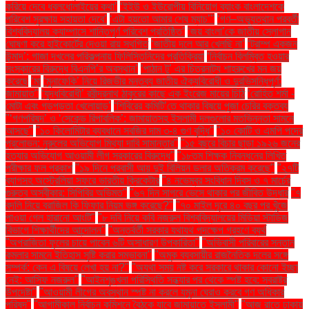
করিয়ে দেবে ধবলধোলাইয়ের কথা’
‘ইইউ ও ইউরোপীয় বিনিয়োগ ব্যাংক বাংলাদেশকে
পরিবেশ সুরক্ষায় সহায়তা দেবে’
‘এটা হয়তো আমার শেষ ম্যাচ’"
‘গণ–অভ্যুত্থান পরবর্তী
বিশ্ববিদ্যালয় ক্যাম্পাসে শান্তিপূর্ণ পরিবেশ প্রতিষ্ঠিত’
‘জয় বাংলা’কে জাতীয় স্লোগান
ঘোষণা করে হাইকোর্টের দেওয়া রায় স্থগিত
‘জাতীয় দলে আর খেলছি না’
‘ট্রাম্প একজন
উন্মাদ’: গাজা দখলের পরিকল্পনায় ফিলিস্তিনিদের প্রতিক্রিয়া
‘নির্বাচন বিলম্বিত হওয়ার
সংস্কারের বিরুদ্ধে বিএনপি’র অবস্থান’
‘পাঠান টু’ এর চিত্রনাট্য শাহরুখের মন জয়
করেছে
‘মা
‘মুনাফেকি’ নিয়ে রিজভীর মন্তব্য জাতীয় ঐক্যবিরোধী ও দুরভিসন্ধিপূর্ণ:
জামায়াত"
‘যুদ্ধবিরোধী’ রবীন্দ্রনাথ ঠাকুরের কাছে এক ইংরেজ মায়ের চিঠি
‘রোহিত শর্মা -
মোটা এবং গড়পড়তা খেলোয়াড়’
‘শিবিরের কমিটি’তে থাকার বিষয়ে পূজা চেরির বক্তব্য
"‘গণপরিষদ’ ও ‘সেকেন্ড রিপাবলিক’: জামায়াতসহ ইসলামী দলগুলোর মতভিন্নতা সামনে
আসছে"
"১০ কিলোমিটার ব্যবধানে সবজির দাম ৩-৪ গুণ বৃদ্ধি"
"১০ কোটি ও এমপি পদের
প্রলোভন: নুরুলের অভিযোগ মিথ্যা দাবি সামান্তার"
"১৫ বছরে বিচার ছাড়া ১৯২৬ জনের
হত্যার অভিযোগ আওয়ামী লীগ সরকারের বিরুদ্ধে"
"১৮তম শিক্ষক নিবন্ধনের লিখিত
পরীক্ষার ফল প্রকাশ
"১৯ দিনে প্রবাসী আয় দুই বিলিয়ন ডলার অতিক্রম করেছে"
"২৭টি
ব্যাগসহ অস্ট্রেলিয়া সফরে ভারতীয় ক্রিকেটার
"৪ নভেম্বর সংবিধান দিবস ও ৭ মার্চের
গুরুত্ব অস্বীকার: সিপিবির অভিমত"
"৬৭ দিন সাগরে ভেসে থাকার পর জীবিত উদ্ধার
"৭
বদলি নিয়ে ব্রাজিল কি ফিফার নিয়ম ভঙ্গ করেছে?"
"৭০ মাইল দূরে ৪০ বছর পর খুঁজে
পাওয়া গেল হারানো আংটি"
"৮ দবি নিয়ে কবি নজরুল বিশ্ববিদ্যালয়ের মিডিয়া স্টাডিজ
বিভাগে শিক্ষার্থীদের আন্দোলন"
"অন্তর্বর্তী সরকার যথাযথ পদক্ষেপ গ্রহণে ব্যর্থ
"অপরাজিতা ফুলের চায়ে পাবেন ৬টি অসাধারণ উপকারিতা"
"অভিবাসী পরিবারের সন্তান
কমলার সামনে ইতিহাস সৃষ্টি করার সম্ভাবনা"
"অমুক ব্যবসায়ীর রাজনৈতিক দলের সঙ্গে
সম্পর্ক: কেন এ বিষয়ে লেখা হয় না?"
"অযথা সময় নষ্ট করে সরকারে থাকার কোনো ইচ্ছা
নেই: আসিফ নজরুল"
"আইনশৃঙ্খলা পরিস্থিতি সন্ধ্যার পর থেকে স্পষ্ট হবে: স্বরাষ্ট্র
উপদেষ্টা"
"আওয়ামী লীগের অবস্থান স্পষ্ট না করলে যমুনা ঘেরাও করবে গণ অধিকার
পরিষদ"
"আগামীকাল নির্বাচন কমিশনে বৈঠকে যাবে জামায়াতে ইসলামী"
"আজ রাতে ঢাকায়