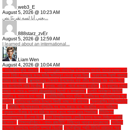
web3_E
August 5, 2026 @ 10:23 AM
يعني أنا لسه تقريبًا نص...
888starz_zvEr
August 5, 2026 @ 12:59 AM
I learned about an international...
Liam Wen
August 4, 2026 @ 10:04 AM
. ডায়াবেটিস ঝুঁকি কমানো:
। সুনামগঞ্জের শান্তিগঞ্জ উপজেলার সাংহাই হাওরে চলমান এই
সড়ক নির্মাণ প্রকল্পের জন্য জমির ক্ষতিপূরণ দেওয়া দূরের বিষয়
''অরফানেজ ট্রাস্ট মামলায়
সাজার রায় বাতিল
''কক্সবাজারের টেকনাফ উপজেলার নাফ নদীর মোহনায় মাছ ধরতে গিয়ে
চার বাংলাদেশি মাঝি নিখোঁজ''
''খুলনায় ‘নাটুকে’ পার্কে জলবায়ু তহবিল''
''ঘন কুয়াশায় ঢাকায়
নামতে না পেরে ৬ ফ্লাইট diverted সিলেট ও কলকাতায়''
''চলতি অর্থবছরে জিডিপি
প্রবৃদ্ধি ৪ শতাংশ হতে পারে''
''চ্যাটজিপিটির নতুন সুবিধা: ডিপসিকের প্রতিযোগিতার মুখে
বিপ্লব''
''বাইডেনের জাতির উদ্দেশে বিদায়ী ভাষণে কী বললেন''
''যুক্তরাষ্ট্রে তৈরি পিস্তলে
খুন
''রাষ্ট্রীয় পৃষ্ঠপোষকতায় লুটপাটের পথ বন্ধ করতে হবে: সাংবাদিক নেতা আজিজ"
''সুন্দরবনে নৌকায় দুই মণ হরিণের মাংস ফেলে পালাল চোর শিকারিরা''
'টিউলিপের
পদত্যাগপত্রে কী লেখা ছিল''
'ঢাকা বিশ্ববিদ্যালয় কেন্দ্রীয় ছাত্র সংসদ নির্বাচন: একটি
বিশ্লেষণ''
'শিক্ষাপ্রতিষ্ঠানে ‘গোপন রাজনীতি’ নিষিদ্ধের আহ্বান ছাত্রদলের''
'সংবিধান
সংস্কার কমিশনের সুপারিশ সম্পর্কে বিএনপি
‘অস্ট্রেলিয়া প্রতি মিনিটে ভারতকে স্মরণ