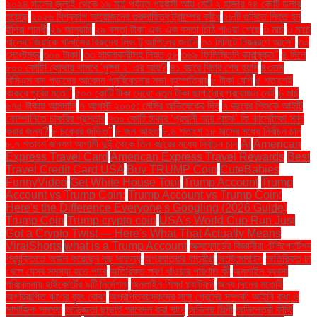
২০২৪ সালের জুলাই থেকে ১৯ মার্চ পর্যন্ত প্রবাসী আয় মোট ২ হাজার ৭৪ কোটি ডলার
হয়েছে
২০২৬ বিশ্বকাপ আয়োজনের গুরুদায়িত্ব ট্রাম্পের কাঁধে
২৮টি গুলিতে নিহত হন
ইন্দিরা গান্ধী
২৯ জানুয়ারি
২৯ বস্তা টাকা এবং এক বস্তা চিঠি পাওয়া গেছে
৩ মার্চ
৩ মার্চে
খালেদা জিয়াকে খালাসের বিরুদ্ধে লিভ টু আপিলের শুনানি
৩০ মিনিটে নিয়ন্ত্রণে আসে"
৩০
সেপ্টেম্বর
৩০০ টাকা!
৩৩ হামলাকারীসহ নিহত ৫৮
৩৬৯ ফিলিস্তিনি কারামুক্ত"
৪ দিনে
৮০০ কোটি! কোথায় থামবে 'পুষ্পা ২' এর আয়?
৪১ বছরে বিচার শেষ হয়নি
৪৩তম
বিসিএস বাদ পড়াদের আবেদন পুনর্বিবেচনার সভা বৃহস্পতিবার
৫ টাকা বেশি
৫ শতাংশই
থাকবে পূর্বের মতো"
৫০০ কোটি টাকা দেবে: নতুন টাকা ছাপানোর প্রয়োজন নেই
৬ মার্চ
৬৭৫ টাকায় আমদানি
৭ আগস্ট ২০০৫: মেসির অভিষেকের দিন
৭ বছরের শিশুকে আইটি
কোম্পানিতে চাকরির প্রস্তাব
৭৩০ কোটি টাকার ‘প্রবাসী আয় নাটক’ কি কালোটাকা সাদা
করার জন্য?
৮ চক্রের জড়িত"
৮ জন আহত
৮.৬ শতাংশ ১৮ মাসের মধ্যে নির্বাচন চান
৮.৭ শতাংশ জনগণ আগামী দুই থেকে তিন বছরের মধ্যে নির্বাচন চান
AI
American
Express Travel Card
American Express Travel Rewards
Best
Travel Credit Card USA
Buy TRUMP Coin
CuteBabies
FunnyVideo
Get White House Tour
Trump Account
Trump
Account vs Trump Coin:
Trump Account vs Trump Coin:
Here's the Difference Everyone's Googling (2026 Guide)
Trump Coin
Trump crypto coin
USA's World Cup Run Just
Got a Crypto Twist — Here's What That Actually Means
ViralShorts
what is a Trump Account
অক্সফোর্ডের বিজ্ঞানীরা টেলিপোর্টেশন
প্রযুক্তিতে অর্জন করেছেন বড় সাফল্য
অগ্রযাত্রার যাত্রীরা
অটোমোবাইল
অতিরিক্ত চা
খেলে যেসব সমস্যা হতে পারে
অতিরিক্ত লবণ খাওয়ার পরিণতি কী
অনলাইন ব্যবসা
পরিচালনায় হাইকোর্টের ৯টি নির্দেশনা
অনলাইন শিক্ষা প্ল্যাটফর্ম
অন্য দিনের মতোই
অপরিকল্পিত ঋণের বৃহৎ বোঝা
অপ্রাপ্তবয়স্কদের সঙ্গে প্রেমের সম্পর্ক: আইনি বাধা ও
সামাজিক সমস্যা
অভিজ্ঞতা ছাড়াই আবেদন করা যাবে
অভিনয় শিল্পী
অভিনেত্রী কীর্তি