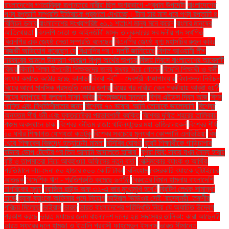
বাংলাদেশের গণতান্ত্রিক রূপান্তরে নারীরা ছিল অগ্রভাগে -প্রধান উপদেষ্টা
বাংলাদেশের
পণ্য রপ্তানি সম্প্রতি ইতিবাচক প্রবণতা দেখাচ্ছে। টানা চার মাস ধরে পণ্য রপ্তানি ৪
বিলিয়ন ডলার
বাংলাদেশের সংখ্যাগরিষ্ঠ ৬১.১ শতাংশ মানুষ মনে করেন
বাংলার মানুষের
আতিথেয়তা'
বিএনপি নেতা ও আইনজীবী মাসুদ তালুকদারের সব দলীয় পদ স্থগিত
বিএনপির এক জ্যেষ্ঠ নেতা সম্প্রতি বলেছেন
বিএনপির জ্যেষ্ঠ যুগ্ম মহাসচিব রুহুল কবির
রিজভী অভিযোগ করেছেন যে
বিএনপির পর। দলটি জানিয়েছে
বিগত আওয়ামী লীগ
সরকারের আমলে উন্নয়ন প্রকল্পে বিপুল অর্থের অপচয়
বিজয় দিবসে বাংলাদেশের আরেকটি
বিজয়
বিদায়ী শিক্ষা উপদেষ্টা শিক্ষকদের জন্য সুখবর দিয়ে গেলেন
বিদেশি শিক্ষার্থী ও কর্মী
সংখ্যা কমাতে কঠোর হচ্ছে কানাডা
বিধবা নই” – দেবশ্রী গঙ্গোপাধ্যায়
বিধানসভা নির্বাচন
বিয়ের আগে মানসিক প্রস্তুতি নেয়ার উপায়
বিয়ের পর নারীরা কেন পরকীয়ায় আকৃষ্ট হয়?
বিয়ের ব্যাপারে যা বললেন সাফা কবির
বিশেষজ্ঞদের মন্তব্য
বিশ্ব এইডস দিবস আজ
বিশ্ব
শান্তি এবং স্থিতিশীলতার জন্য
বিশ্বের ৭০ ভাষায় 'আমি তোমাকে ভালোবাসি'
বিশ্বের
অন্যতম শীর্ষ ধনী এবং যুক্তরাষ্ট্রের প্রভাবশালী ব্যক্তি
বিশ্বের দূষিত শহরের তালিকায়
পঞ্চম অবস্থানে ঢাকা
বিশ্বের ধনীতম রাজা: থাইল্যান্ডের মহা ভাজিরালংকর্ন
বিশ্বের শীর্ষ
১০ ধনীর শিক্ষাগত যোগ্যতা কতটুকু
বিশ্বের সবচেয়ে মূল্যবান কোম্পানি এনভিডিয়া
বিষ
খেয়ে শিক্ষকের বিরুদ্ধে হত্যাচেষ্টা মামলা
বিসিবির ঘোষণা
বুয়েট শিক্ষার্থীকে গাড়িচাপার
ঘটনায় ডোপ টেস্টের পর তিন আসামি আদালতে হাজির"
বুশরা বিবি: দাবায় যখন সৈন্য হারায়
বৃষ্টি ও তাপমাত্রা নিয়ে আবহাওয়া অফিসের নতুন বার্তা
বেক্সিমকোর ব্যাংক ও আর্থিক
প্রতিষ্ঠানে দায়-দেনা ৫০ হাজার ৫০০ কোটি টাকা
বেলিংহাম
বেসরকারি ব্যাংকে ছাঁটাইয়ের
আতঙ্ক
বৈদেশিক ঋণ - প্রতিশ্রুতি কমেছে ৬৭%
বৈরুতের বিমান হামলায় বাংলাদেশি
নাগরিকের মৃত্যু
ব্রাজিল রাউন্ড অফ ৩২-এ কার মুখোমুখি হবে?
ব্রিটিশ লেখক সামান্থা
হার্ভে
ব্র্যাক ব্যাংকে অফিসার পদে নিয়োগ
ভাইরাল ভিডিওর সেই ‘রহস্যময়ী’ তরুণীর
পরিচয় মিলেছে
ভাইরাস
ভারত
ভারত বাংলাদেশের পরিস্থিতি নিয়ে যে অযাচিত উদ্বেগ
প্রকাশ করছে
ভারত ম্যাচের জন্য বাংলাদেশ দলের ২৪ সদস্যের তালিকা: কারা আছেন?
ভারত সফরের দলে হামজা ও ইতালি প্রবাসী ফাহমেদুল ইসলাম
ভারত সীমান্তে