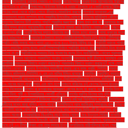
নির্দেশ
পাঠ্যবইয়ে র‍্যাপার সেজান ও হান্নান
পায়ের শিকল
পারমাণবিক আলোচনায় ইরানের
পাশে চীন ও রাশিয়া
পিকাসোর ‘উইমেন উইথ এ ওয়াচ’ নিলামে ১৪ কোটি ডলারে বিক্রি
পিঠের ব্যথা থেকে মুক্তি পেতে কীভাবে মোকাবিলা করবেন
পিলখানা হত্যাকাণ্ডের
পুনঃতদন্ত দ্রুত সম্পন্ন হবে: স্বরাষ্ট্র উপদেষ্টার ঘোষণা"
পুতিনের হানিট্র্যাপ কৌশল
পুতুলের বিরুদ্ধে চিঠি এখনও পায়নি পররাষ্ট্র মন্ত্রণালয়
পুরুষ যখন বাবা হন
পুরুষদের জন্য
শরীর সুস্থ রাখতে প্রয়োজনীয় খাবার
পুলিশকে হামলা করে ছিনিয়ে নেয়ার চেষ্টা"
পেছনে
ফেললেন রদ্রি
পেনাল্টি মিসের ম্যাচে রিয়ালের জয়
পেঁয়াজ ছাড়া রান্না!
পোষা কুকুরের জন্য
বিয়ে ভাঙলেন কনে!
প্রতারণা ঠেকাতে নতুন ভেরিফিকেশন ফিচার চালু করছে টেলিগ্রাম
প্রতি কেজি শুকনা শজন পাতা ৩৫০ থেকে ৪০০ টাকায় বিক্রি হয়।
প্রতিটি ব্যাংক শাখায়
স্কুল ব্যাংকিং চালুর জন্য একটি শিক্ষাপ্রতিষ্ঠান প্রতিষ্ঠা করতে হবে
প্রতিদিন ডিম খাওয়া:
ভালো না মন্দ
প্রতিষ্ঠানের প্রভাব নিয়ে গবেষণার জন্য তিন অর্থনীতিবিদ নোবেল পুরস্কার
পেলেন"
প্রথম আলোতে প্রকাশিত সংবাদ অনুযায়ী
প্রথমবার জুটি বাঁধছেন আয়ুষ্মান এবং
রাশমিকা
প্রথমবার বিমানে ভ্রমণ করছেন? প্রথমবার বিমানে ভ্রমণ করছেন? সঙ্গে যেসব
জিনিস নেবেন না
প্রধান উপদেষ্টার সময়সীমা মাথায় রেখে কাজ করছি: সিইসি"
প্রধান
নির্বাচন কমিশনার (সিইসি) এ এম এম নাসির উদ্দিন বলেছেন
প্রযুক্তি
প্রযুক্তি ব্যবহার
প্রশ্ন ইসলামী আন্দোলনের"
প্রাইমমুভার ও ট্রেইলরশ্রমিকদের আবারও কর্মবিরতি
প্রায়
১৯ লাখের মতো মানুষ
প্রায় এক মাস হলো
ফজলে করিমের দুই ছেলের বিদেশ যাওয়ার
ওপর নিষেধাজ্ঞা
ফাঙ্গাস বা ছত্রাকের আক্রমণ রোধের জন্য যা করতে হবে
ফার্মের ডিম না
দেশি ডিম: পুষ্টি ও উপকারিতায় কোনটি এগিয়ে?
ফার্মের মুরগির ডিমের দাম বৃদ্ধি
ফিজিওথেরাপি -গুরুত্বপূর্ণ চিকিৎসা পদ্ধতি
ফিফার বর্ষসেরা ভিনিসিয়ুস জুনিয়র
ফিলিস্তিনি
বন্দীদের মধ্যে কারা মুক্তি পেতে পারে?
ফিলিস্তিনে আল জাজিরার সম্প্রচার বন্ধ
ফুটবলে
গোলটাই থাকে বেশি মনে
ফেইসবুকে ছড়িয়ে পড়া যশোরের ভিডিওটি ছিল ‘যেমন খুশি
তেমন সাজো’
ফেব্রুয়ারিতে বিএনপির মাঠে নামার ঘোষণা
ফের উত্তাল সিরিয়া
ফেলানীর
পরিবারের দায়িত্ব নিলেন উপদেষ্টা আসিফ
ফেসবুক
ফ্যাশনে তাক লাগাতে পুরুষদের মানতে
হবে এই ১০ টিপস
ফ্রিদা এবং তার ব্যথার চিত্র
ফ্লোরিডায় নারীশক্তির মধ্যে সেরা