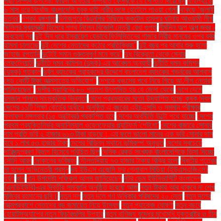
প্রাণিসম্পদ উপদেষ্টা ফরিদা আখতার সম্প্রতি ফেসবুকে যে পোস্টটি দিয়েছেন
থাইল্যান্ডে
৬ মাস ধরে নিখোঁজ বাংলাদেশি যুবক থাই নারীর সঙ্গে হোটেলে পাওয়া গেল!
থাকছে ‘জুলাই
চত্বর’
দশরথ রঙ্গশালা
দিনাজপুরে বিএনপির মিছিলে ককটেল হামলার ঘটনায় আওয়ামী লীগ
দিল্লির মুখ্যমন্ত্রী হিসেবে শপথ নিলেন বিজেপি নেত্রী রেখা গুপ্ত
দীর্ঘদিন অল্প অল্প জ্বর -
অবহেলা নয়
দুই দিন ধরে ইসরায়েল যেভাবে ফিলিস্তিনের গাজার নিরীহ মানুষের ওপর বর্বর
হামলা চালাচ্ছে
দুই দেশের নেতাদের কঠোর প্রতিক্রিয়া"
দুই বছর পর আবার শুরু হলো
জাহাজ রপ্তানি
দুটোই সমান গুরুত্বপূর্ণ মনে করে"
দুধ বিক্রেতা থেকে সেনার
লেফটেন্যান্ট!
দুর্নীতি দমন কমিশন (দুদক) এর আবেদন অনুযায়ী
দুর্নীতি দমন কমিশন
(দুদক) গতকাল
দুর্বল ব্যাংকের গ্রাহকদের উদ্দেশে বাংলাদেশ ব্যাংকের গভর্নরের আশ্বাস
দেড় কোটি টাকা আত্মসাতের অভিযোগ"
দেশকে ধ্বংসের পথে নিয়ে গিয়ে আ.লীগ নেতারা
পালিয়েছেন"
দেশীয় সয়াবিনের ৮০ শতাংশ উৎপাদিত হয় যে জেলা থেকে
দেশে দেশে
রমজান পালনে সাংস্কৃতিক ভিন্নতা
দেশে প্রথমবারের মতো উদযাপিত হচ্ছে কৃষক দিবস
দেশের ১১টি শিক্ষা বোর্ডের অধীনে অনুষ্ঠিত এ বছরের এইচএসসি ও সমমান পরীক্ষার
ফলাফল মঙ্গলবার (১৫ অক্টোবর) প্রকাশিত হবে
দেশের অর্থনীতি উল্টো পথে যাচ্ছে
দেশের
প্রথম প্রযুক্তিনির্ভর অ্যানিম্যাল ওয়েলফেয়ার প্ল্যাটফর্ম 'পেটগো'
দেশের বাজারে সোনার
দাম প্রতি ভরি ২ হাজার ৬১৩ টাকা বাড়ছে। এর ফলে ভালো মানের এক ভরি সোনার দাম
হবে ১ লাখ ৫৩ হাজার টাকা
দেশের বিভিন্ন স্থানে ভূমিকম্প অনুভূত
দেশের সবচেয়ে
দারিদ্র্যপ্রবণ বিভাগ হিসেবে পরিচিত ছিল
দৈনিক রেকর্ড সংখ্যক বাংলাদেশিকে ভিসা দিচ্ছে
সৌদি আরব
দোকানের ভবিষ্যৎ
দৌলতদিয়ায় ৭৩ হাজার টাকায় বিক্রি হলো
দ্বিতীয় পুত্রের
মা হলেন অভিনেত্রী প্রসূন
দ্য ইউএস এজেন্সি ফর গ্লোবাল মিডিয়া (ইউএসএজিএম)
ধর্ষণ
ধান
ধান উপদেষ্টা শফিকুল আলম জানিয়েছেন
নটর ডেম ইউনিভার্সিটি বাংলাদেশ
(এনডিইউবি)-এর দ্বিতীয় সমাবর্তন অনুষ্ঠিত হয়েছে আজ
নতুন টাকায় আর থাকবে না শেখ
মুজিবুর রহমানের ছবি।
নতুন দল
নতুন দলে গণ অধিকার পরিষদের ২০ নেতা
নতুন দলের
আত্মপ্রকাশে নেতাদের বড় জমায়েত নিয়ে উদ্বেগ
নতুন প্যাকেজ ঘোষণা
নতুন বছরে
হোয়াটসঅ্যাপের নতুন ফিচারগুলির উপহার
নতুন বাণিজ্য যুদ্ধের মুখোমুখি যুক্তরাষ্ট্র ও চীন