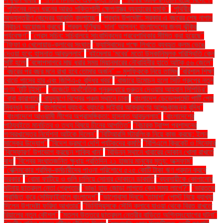
"পুতিনের নতুন ধরনের আরও শক্তিশালী ক্ষেপণাস্ত্র ব্যবহারের হুমকি"
"পৃথিবীর
অভ্যন্তরীণ কেন্দ্রের আকৃতি বদলাচ্ছে"
"প্রধান উপদেষ্টা: সরকার এ বছরের শেষ নাগাদ
নির্বাচন আয়োজন করবে"
"প্রবল ঘূর্ণিঝড় 'দানা' আসন্ন: বাংলাদেশের জন্য ঝুঁকির
পর্যবেক্ষণ"
"প্রেস সচিব: সচিবালয়ে সাংবাদিকদের প্রবেশাধিকার সীমিত করা হয়েছে"
"ফিফা ও খেলোয়াড়-ক্লাবের সংঘাত
"ফ্যাসিবাদের পক্ষে লিখতে ব্যবহৃত কলম ভেঙে
দেওয়া হবে: হাসনাত আবদুল্লাহ"
"বইমেলায় ‘মবের’ মতো উসকানিমূলক পরিস্থিতি কেন
সৃষ্টি হলো
"বঙ্গোপসাগরে মাছ ধরার সময় মিয়ানমারের নৌবাহিনীর হাতে আটক ৫৬ জেলে"
"বছরের পর বছর মনে রাখা হবে তোমার অর্জন" – মুশফিককে নিয়ে তামিম
"বরিশাল শিক্ষা
বোর্ডে পাসের হার এবং জিপিএ-৫ বৃদ্ধির খবর"
"বাজারে উন্মোচন হলো সিটি গ্রুপের নতুন
পণ্য ‘টুটি টুইস্ট’"
"বাজেটে অর্থনৈতিক পুনরুদ্ধারে গুরুত্ব দেওয়ার আহ্বান সিপিডির"
"বাবা কারাগারে
"বায়ুদূষণে বিশ্বের পঞ্চম স্থানে ঢাকা
"বাংলাদেশ ডেভেলপমেন্ট পার্টি পেল
নিবন্ধন সনদ"
"বাংলাদেশ ব্যাংক: ব্যাংকে সাইবার আক্রমণের আশঙ্কাজনক বৃদ্ধি"
"বাংলাদেশে আওয়ামী লীগের অপ্রাসঙ্গিকতা: হাসনাত আবদুল্লাহ"
"বাংলাদেশের
পাঠ্যবইতে মানচিত্র ও তথ্য বিষয়ে চীনের আপত্তি"
"বিচারক ট্রাম্প প্রশাসনের
গণবরখাস্তের নির্দেশনা আটকে দিলেন"
"বিটিআরসি স্টারলিংক নিয়ে কাজ করছে: ইলন
মাস্কের উদ্যোগ"
"বিদেশ ভ্রমণে দেশি পর্যটকদের কমতি
"বিপিএলে ক্রিকেট ও সিনেমার
'বিস্ফোরণ' উপভোগ করছেন শাকিব খান"
"বিভিন্ন স্থানে খাবারের দোকান খোলা রাখতে
বাধা
"বিশ্বের সংঘাতজনিত ক্ষুধায় প্রতিদিন ২১ হাজার মানুষের মৃত্যু: অক্সফাম"
"বেক্সিমকোর শ্রমিক-কর্মচারীদের পাওনা পরিশোধে ৫২৫ কোটি টাকা ঋণ প্রদান করবে
সরকার"
"বোমা ফাটিয়ে ও গুলি চালিয়ে সোনার দোকানে ডাকাতি
"ব্যবসায়ীকে কোপানোর
ঘটনায় ছাত্রদল নেতা গ্রেপ্তার
"ভাঙা হাড় জোড়া লাগতে কেন সময় লাগে?"
"ভারতকে
পরাজিত করে সেমিফাইনালে বাংলাদেশ"
"ভালোবাসা দিবসে ‘তামাশা’ পোস্ট নিয়ে ব্যাখ্যা
দিলেন উপদেষ্টা ফরিদা আখতার"
"ভিনিসিয়ুসকে সৌদি ক্লাবে যাওয়া থেকে বিরত রাখতে
রিয়ালের নতুন কৌশল"
"মতলব উত্তরে ছাত্রদল নেত্রীর বাড়িতে অগ্নিসংযোগের ঘটনা"