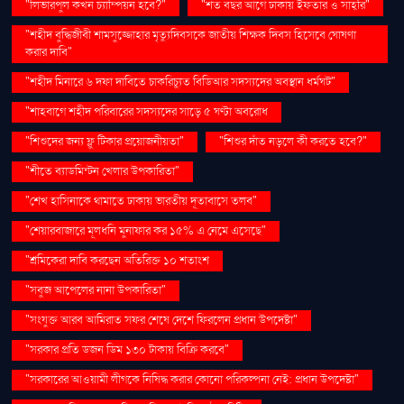
"লিভারপুল কখন চ্যাম্পিয়ন হবে?"
"শত বছর আগে ঢাকায় ইফতার ও সাহ্‌রি"
"শহীদ বুদ্ধিজীবী শামসুজ্জোহার মৃত্যুদিবসকে জাতীয় শিক্ষক দিবস হিসেবে ঘোষণা
করার দাবি"
"শহীদ মিনারে ৬ দফা দাবিতে চাকরিচ্যুত বিডিআর সদস্যদের অবস্থান ধর্মঘট"
"শাহবাগে শহীদ পরিবারের সদস্যদের সাড়ে ৫ ঘণ্টা অবরোধ
"শিশুদের জন্য ফ্লু টিকার প্রয়োজনীয়তা"
"শিশুর দাঁত নড়লে কী করতে হবে?"
"শীতে ব্যাডমিন্টন খেলার উপকারিতা"
"শেখ হাসিনাকে থামাতে ঢাকায় ভারতীয় দূতাবাসে তলব"
"শেয়ারবাজারে মূলধনি মুনাফার কর ১৫% এ নেমে এসেছে"
"শ্রমিকেরা দাবি করছেন অতিরিক্ত ১০ শতাংশ
"সবুজ আপেলের নানা উপকারিতা"
"সংযুক্ত আরব আমিরাত সফর শেষে দেশে ফিরলেন প্রধান উপদেষ্টা"
"সরকার প্রতি ডজন ডিম ১৩০ টাকায় বিক্রি করবে"
"সরকারের আওয়ামী লীগকে নিষিদ্ধ করার কোনো পরিকল্পনা নেই: প্রধান উপদেষ্টা"