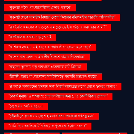
"যুক্তরাষ্ট্র অবৈধ বাংলাদেশিদের ফেরত পাঠাবে"
"যুক্তরাষ্ট্র থেকে সামরিক বিমানে দেশে ফিরলেন নথিপত্রহীন ভারতীয় অভিবাসীরা"
"রাজনৈতিক দলের কাছ থেকে নাম চেয়েছে ইসি গঠনের অনুসন্ধান কমিটি"
"রাজনৈতিক বক্তব্য এড়াতে চাই
"রাশিফল ২০২৪: এই বছরে আপনার জীবন কেমন হতে পারে"
"রাশেদ খান মেনন ও তাঁর স্ত্রীর বিদেশে যাত্রায় নিষেধাজ্ঞা"
"রাহুলের তুলনায় বড় ব্যবধানে ওয়েনাডে জয়ী প্রিয়াঙ্কা"
"রিজভী: ভারত বাংলাদেশের সার্বভৌমত্বে সরাসরি হস্তক্ষেপ করছে"
"রূপগঞ্জে ডাকাতদের হামলায় ঢাকা বিশ্ববিদ্যালয়ের ছাত্রের চোখে গুরুতর আঘাত"
"রেকর্ড মুনাফা ও লভ্যাংশ: শেয়ারধারীদের জন্য ৯৭৫ কোটি টাকার ঘোষণা"
"রেস্তোরাঁয় ভ্যাট বাড়ছে না
"রৌমারীতে কৃষক সমাবেশে হামলার নিন্দা জানালো গণতন্ত্র মঞ্চ"
"লাঠি দিয়ে ভর দিয়ে টিসিবির ট্রাক খুঁজছেন বিল্লাল সরদার"