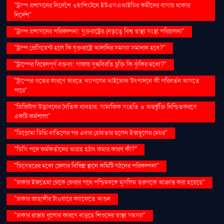
"ট্রাম্প প্রশাসনের নির্দেশে ওয়াশিংটনে ইউএসএআইডির কর্মীদের বাসায় থাকার
নির্দেশ"
"ট্রাম্প প্রশাসনের পরিকল্পনা: যুক্তরাষ্ট্রের নেতৃত্বে বিশ্ব স্বাস্থ্য সংস্থা পরিচালনা"
"ট্রাম্প প্রেসিডেন্ট হলে কি যুক্তরাষ্ট্রে আদানির সমস্যা সমাধান হবে?"
"ট্রাম্পের বিদ্বেষপূর্ণ বক্তব্য: গাজায় যুদ্ধবিরতি চুক্তি কি ঝুঁকির মধ্যে?"
"ট্রাম্পের শুল্কের কারণে ভারতে অ্যাপলের আইফোন উৎপাদনে কী পরিবর্তন আসতে
পারে"
"ডিজিটাল উদ্ভাবনের নৈতিক ব্যবহার: সামাজিক সংহতি ও অন্তর্ভুক্তি নিশ্চিতকরণে
একটি কর্মশালা"
"ডিপ্লোমা ডিগ্রি বাতিলের পর এবার গ্রেফতার হলেন ইস্তাম্বুলের মেয়র"
"ডিসি পদে কর্মকর্তাদের আগ্রহ হঠাৎ কমার কারণ কী?"
"ডিসেম্বরের মধ্যে জেলার বিভিন্ন স্থানে কমিটি গঠনের পরিকল্পনা"
"ঢাকার ইজতেমা থেকে ফেরার পথে পশ্চিমবঙ্গে মুসলিম তরুণকে আক্রান্ত করা হয়েছে"
"ঢাকার জাহাঙ্গীর টাওয়ারে ক্যাফেতে আগুন
"ঢাকার রাস্তায় ধুলোর কারণে বাড়ছে শিশুদের স্বাস্থ্য সমস্যা"