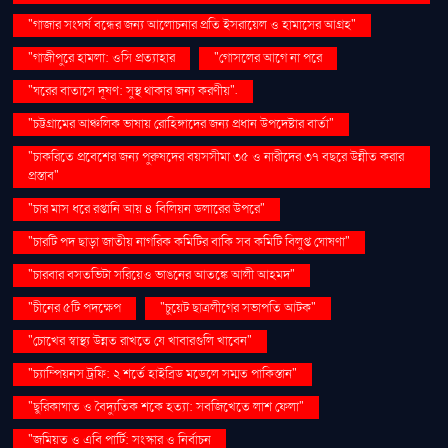
"গাজার সংঘর্ষ বন্ধের জন্য আলোচনার প্রতি ইসরায়েল ও হামাসের আগ্রহ"
"গাজীপুরে হামলা: ওসি প্রত্যাহার
"গোসলের আগে না পরে
"ঘরের বাতাসে দূষণ: সুস্থ থাকার জন্য করণীয়".
"চট্টগ্রামের আঞ্চলিক ভাষায় রোহিঙ্গাদের জন্য প্রধান উপদেষ্টার বার্তা"
"চাকরিতে প্রবেশের জন্য পুরুষদের বয়সসীমা ৩৫ ও নারীদের ৩৭ বছরে উন্নীত করার
প্রস্তাব"
"চার মাস ধরে রপ্তানি আয় ৪ বিলিয়ন ডলারের উপরে"
"চারটি পদ ছাড়া জাতীয় নাগরিক কমিটির বাকি সব কমিটি বিলুপ্ত ঘোষণা"
"চারবার বসতভিটা সরিয়েও ভাঙনের আতঙ্কে আলী আহমদ"
"চীনের ৫টি পদক্ষেপ
"চুয়েট ছাত্রলীগের সভাপতি আটক"
"চোখের স্বাস্থ্য উন্নত রাখতে যে খাবারগুলি খাবেন"
"চ্যাম্পিয়নস ট্রফি: ২ শর্তে হাইব্রিড মডেলে সম্মত পাকিস্তান"
"ছুরিকাঘাত ও বৈদ্যুতিক শকে হত্যা: সবজিখেতে লাশ ফেলা"
"জমিয়ত ও এবি পার্টি: সংস্কার ও নির্বাচন