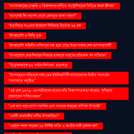
"আসলাঙ্কারের সেঞ্চুরি ও তিকশানার ঘূর্ণিতে অস্ট্রেলিয়াকে বিস্মিত করল শ্রীলঙ্কা"
"আসলেই কি আপেল খেলে রোগমুক্ত থাকা সম্ভব?"
"ইতালিতে যাওয়ার উদ্দেশ্যে লিবিয়ায় নিখোঁজ ২৪ জন
"ইসরায়েলি ৩ জিম্মি মুক্ত
"ইসরায়েলি বাহিনীর অভিযানে বন্ধ হয়ে গেছে উত্তর গাজার শেষ হাসপাতালটি"
"ইসরায়েলে নেতানিয়াহুর বিরুদ্ধে হাজারো মানুষের প্রতিবাদ: দ্য গার্ডিয়ান"
"উড়োজাহাজে ৪০ ঘণ্টার নির্যাতন: হাতকড়া
"উৎসবমুখর পরিবেশে নটর ডেম ইউনিভার্সিটি বাংলাদেশের দ্বিতীয় সমাবর্তন
সফলভাবে অনুষ্ঠিত"
"এই দেশ ১৯৭১-এর শহীদদের রক্তের প্রতি বিশ্বাসঘাতকতা করেছে: কুমিল্লায়
জোনায়েদ সাকির মন্তব্য"
"এক মাস ধরে খোলা সয়াবিন তেল ব্যবহার করছেন বাণিজ্য উপদেষ্টা"
"একটি আমলকীর অসীম উপকারিতা!"
"একুশে পদক পাচ্ছেন ১৪ বিশিষ্ট ব্যক্তি ও জাতীয় নারী ফুটবল দল"