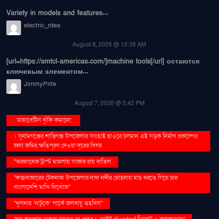
Variety in models and features...
electric_rdea
August 8, 2026 @ 12:38 AM
[url=https://smtcl-americas.com/]machine tools[/url] остаются
ключевым элементом...
JimmyPrife
August 7, 2026 @ 5:42 PM
. ডায়াবেটিস ঝুঁকি কমানো:
। সুনামগঞ্জের শান্তিগঞ্জ উপজেলার সাংহাই হাওরে চলমান এই সড়ক নির্মাণ প্রকল্পের
জন্য জমির ক্ষতিপূরণ দেওয়া দূরের বিষয়
''অরফানেজ ট্রাস্ট মামলায় সাজার রায় বাতিল
''কক্সবাজারের টেকনাফ উপজেলার নাফ নদীর মোহনায় মাছ ধরতে গিয়ে চার
বাংলাদেশি মাঝি নিখোঁজ''
''খুলনায় ‘নাটুকে’ পার্কে জলবায়ু তহবিল''