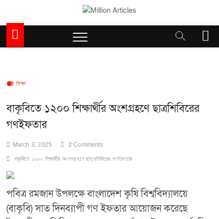
Skip
to
Million Articles
content
M
e
n
u
B
u
শিক্ষা
t
t
বাকৃবিতে ১২০০ শিক্ষার্থীর অংশগ্রহণে ছাত্রশিবিরের
o
গণইফতার
n
March 3, 2025
2 Comments
বাকৃবিতে ১২০০ শিক্ষার্থীর অংশগ্রহণে ছাত্রশিবিরের গণইফতার
পবিত্র রমজান উপলক্ষে বাংলাদেশ কৃষি বিশ্ববিদ্যালয়ে
(বাকৃবি) সাত দিনব্যাপী গণ ইফতার আয়োজন করেছে