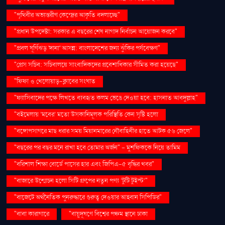
"পৃথিবীর অভ্যন্তরীণ কেন্দ্রের আকৃতি বদলাচ্ছে"
"প্রধান উপদেষ্টা: সরকার এ বছরের শেষ নাগাদ নির্বাচন আয়োজন করবে"
"প্রবল ঘূর্ণিঝড় 'দানা' আসন্ন: বাংলাদেশের জন্য ঝুঁকির পর্যবেক্ষণ"
"প্রেস সচিব: সচিবালয়ে সাংবাদিকদের প্রবেশাধিকার সীমিত করা হয়েছে"
"ফিফা ও খেলোয়াড়-ক্লাবের সংঘাত
"ফ্যাসিবাদের পক্ষে লিখতে ব্যবহৃত কলম ভেঙে দেওয়া হবে: হাসনাত আবদুল্লাহ"
"বইমেলায় ‘মবের’ মতো উসকানিমূলক পরিস্থিতি কেন সৃষ্টি হলো
"বঙ্গোপসাগরে মাছ ধরার সময় মিয়ানমারের নৌবাহিনীর হাতে আটক ৫৬ জেলে"
"বছরের পর বছর মনে রাখা হবে তোমার অর্জন" – মুশফিককে নিয়ে তামিম
"বরিশাল শিক্ষা বোর্ডে পাসের হার এবং জিপিএ-৫ বৃদ্ধির খবর"
"বাজারে উন্মোচন হলো সিটি গ্রুপের নতুন পণ্য ‘টুটি টুইস্ট’"
"বাজেটে অর্থনৈতিক পুনরুদ্ধারে গুরুত্ব দেওয়ার আহ্বান সিপিডির"
"বাবা কারাগারে
"বায়ুদূষণে বিশ্বের পঞ্চম স্থানে ঢাকা