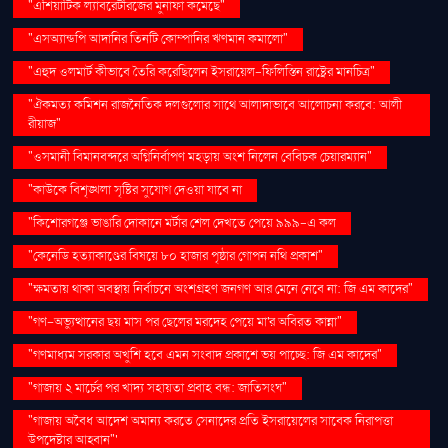
"এশিয়াটিক ল্যাবরেটরিজের মুনাফা কমেছে"
"এসঅ্যান্ডপি আদানির তিনটি কোম্পানির ঋণমান কমালো"
"এহুদ ওলমার্ট কীভাবে তৈরি করেছিলেন ইসরায়েল-ফিলিস্তিন রাষ্ট্রের মানচিত্র"
"ঐকমত্য কমিশন রাজনৈতিক দলগুলোর সাথে আলাদাভাবে আলোচনা করবে: আলী
রীয়াজ"
"ওসমানী বিমানবন্দরে অগ্নিনির্বাপণ মহড়ায় অংশ নিলেন বেবিচক চেয়ারম্যান"
"কাউকে বিশৃঙ্খলা সৃষ্টির সুযোগ দেওয়া যাবে না
"কিশোরগঞ্জে ভাঙারি দোকানে মর্টার শেল দেখতে পেয়ে ৯৯৯-এ কল
"কেনেডি হত্যাকাণ্ডের বিষয়ে ৮০ হাজার পৃষ্ঠার গোপন নথি প্রকাশ"
"ক্ষমতায় থাকা অবস্থায় নির্বাচনে অংশগ্রহণ জনগণ আর মেনে নেবে না: জি এম কাদের"
"গণ–অভ্যুত্থানের ছয় মাস পর ছেলের মরদেহ পেয়ে মা'র অবিরত কান্না"
"গণমাধ্যম সরকার অখুশি হবে এমন সংবাদ প্রকাশে ভয় পাচ্ছে: জি এম কাদের"
"গাজায় ২ মার্চের পর খাদ্য সহায়তা প্রবাহ বন্ধ: জাতিসংঘ"
"গাজায় অবৈধ আদেশ অমান্য করতে সেনাদের প্রতি ইসরায়েলের সাবেক নিরাপত্তা
উপদেষ্টার আহ্বান"'