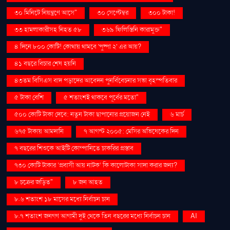
৩০ মিনিটে নিয়ন্ত্রণে আসে"
৩০ সেপ্টেম্বর
৩০০ টাকা!
৩৩ হামলাকারীসহ নিহত ৫৮
৩৬৯ ফিলিস্তিনি কারামুক্ত"
৪ দিনে ৮০০ কোটি! কোথায় থামবে 'পুষ্পা ২' এর আয়?
৪১ বছরে বিচার শেষ হয়নি
৪৩তম বিসিএস বাদ পড়াদের আবেদন পুনর্বিবেচনার সভা বৃহস্পতিবার
৫ টাকা বেশি
৫ শতাংশই থাকবে পূর্বের মতো"
৫০০ কোটি টাকা দেবে: নতুন টাকা ছাপানোর প্রয়োজন নেই
৬ মার্চ
৬৭৫ টাকায় আমদানি
৭ আগস্ট ২০০৫: মেসির অভিষেকের দিন
৭ বছরের শিশুকে আইটি কোম্পানিতে চাকরির প্রস্তাব
৭৩০ কোটি টাকার ‘প্রবাসী আয় নাটক’ কি কালোটাকা সাদা করার জন্য?
৮ চক্রের জড়িত"
৮ জন আহত
৮.৬ শতাংশ ১৮ মাসের মধ্যে নির্বাচন চান
৮.৭ শতাংশ জনগণ আগামী দুই থেকে তিন বছরের মধ্যে নির্বাচন চান
AI