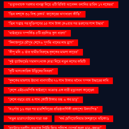
"তত্ত্বাবধায়ক সরকার ব্যবস্থা নিয়ে ৩টি রিভিউ আবেদন শুনানির তারিখ ১৭ নভেম্বর"
"তিন দশকে ৩০ বিশ্ব রেকর্ড: জাকেরের অসাধারণ কীর্তি"
"তিন সপ্তাহ পর মুক্তিপণের ২৫ লাখ টাকা দেওয়ার পর তরুণের লাশ উদ্ধার"
"থাইরয়েড সম্পর্কিত ৫টি প্রচলিত ভুল ধারণা"
"দিনাজপুরে মৌসুম শেষেও সুগন্ধি ধানের দাম হ্রাস"
"দীপু মনি ও তাঁর স্বামীর বিরুদ্ধে দুদকের মামলা দায়ের"
"দুই প্ল্যাটফর্মের সমানসংখ্যক নেতা নিয়ে নতুন দলের কমিটি
"দুটি আলংকারিক উদ্ভিদের বিবরণ"
"দুদকের মামলায় ইয়াবা ব্যবসায়ীর ৭৬ লাখ টাকার অবৈধ সম্পদ উদ্ধারের দাবি
"দেশে এইচএমপিভি ভাইরাসে আক্রান্ত এক নারী মৃত্যুবরণ করেছেন
"দেশে বছরে প্রায় ৩ লাখ কোটি টাকার শুল্ক ও কর ছাড়"
"নওগাঁয় ১৬ বছর পর ছাত্রশিবিরের প্রতিষ্ঠাবার্ষিকী প্রকাশ্যে উদযাপিত"
"নতুন ছাত্রসংগঠনের যাত্রা শুরু
"নর্থ মেসিডোনিয়ার নৈশক্লাবে অগ্নিকাণ্ড
"নাটোরে যুবলীগ নেতাকে পিটুনি দিয়ে পুলিশে সোপর্দ করল ছাত্র-জনতা"