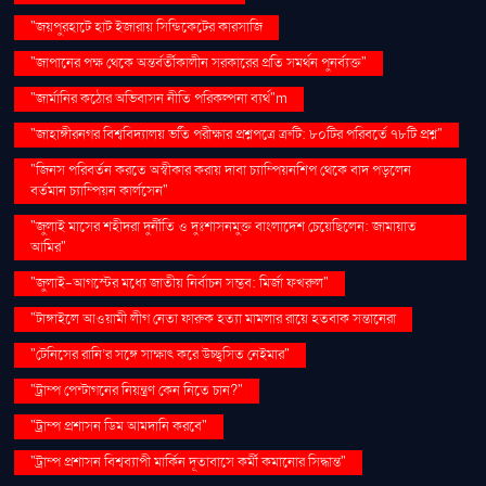
"জয়পুরহাটে হাট ইজারায় সিন্ডিকেটের কারসাজি
"জাপানের পক্ষ থেকে অন্তর্বর্তীকালীন সরকারের প্রতি সমর্থন পুনর্ব্যক্ত"
"জার্মানির কঠোর অভিবাসন নীতি পরিকল্পনা ব্যর্থ"m
"জাহাঙ্গীরনগর বিশ্ববিদ্যালয় ভর্তি পরীক্ষার প্রশ্নপত্রে ত্রুটি: ৮০টির পরিবর্তে ৭৮টি প্রশ্ন"
"জিনস পরিবর্তন করতে অস্বীকার করায় দাবা চ্যাম্পিয়নশিপ থেকে বাদ পড়লেন
বর্তমান চ্যাম্পিয়ন কার্লসেন"
"জুলাই মাসের শহীদরা দুর্নীতি ও দুঃশাসনমুক্ত বাংলাদেশ চেয়েছিলেন: জামায়াত
আমির"
"জুলাই-আগস্টের মধ্যে জাতীয় নির্বাচন সম্ভব: মির্জা ফখরুল"
"টাঙ্গাইলে আওয়ামী লীগ নেতা ফারুক হত্যা মামলার রায়ে হতবাক সন্তানেরা
"টেনিসের রানি’র সঙ্গে সাক্ষাৎ করে উচ্ছ্বসিত নেইমার"
"ট্রাম্প পেন্টাগনের নিয়ন্ত্রণ কেন নিতে চান?"
"ট্রাম্প প্রশাসন ডিম আমদানি করবে"
"ট্রাম্প প্রশাসন বিশ্বব্যাপী মার্কিন দূতাবাসে কর্মী কমানোর সিদ্ধান্ত"