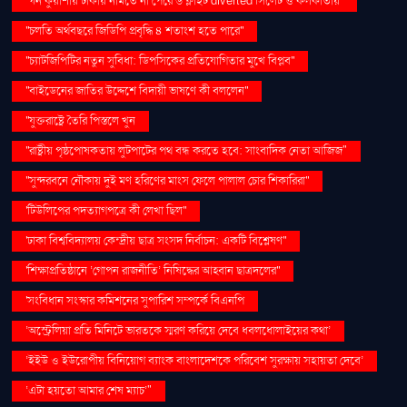
''ঘন কুয়াশায় ঢাকায় নামতে না পেরে ৬ ফ্লাইট diverted সিলেট ও কলকাতায়''
''চলতি অর্থবছরে জিডিপি প্রবৃদ্ধি ৪ শতাংশ হতে পারে''
''চ্যাটজিপিটির নতুন সুবিধা: ডিপসিকের প্রতিযোগিতার মুখে বিপ্লব''
''বাইডেনের জাতির উদ্দেশে বিদায়ী ভাষণে কী বললেন''
''যুক্তরাষ্ট্রে তৈরি পিস্তলে খুন
''রাষ্ট্রীয় পৃষ্ঠপোষকতায় লুটপাটের পথ বন্ধ করতে হবে: সাংবাদিক নেতা আজিজ"
''সুন্দরবনে নৌকায় দুই মণ হরিণের মাংস ফেলে পালাল চোর শিকারিরা''
'টিউলিপের পদত্যাগপত্রে কী লেখা ছিল''
'ঢাকা বিশ্ববিদ্যালয় কেন্দ্রীয় ছাত্র সংসদ নির্বাচন: একটি বিশ্লেষণ''
'শিক্ষাপ্রতিষ্ঠানে ‘গোপন রাজনীতি’ নিষিদ্ধের আহ্বান ছাত্রদলের''
'সংবিধান সংস্কার কমিশনের সুপারিশ সম্পর্কে বিএনপি
‘অস্ট্রেলিয়া প্রতি মিনিটে ভারতকে স্মরণ করিয়ে দেবে ধবলধোলাইয়ের কথা’
‘ইইউ ও ইউরোপীয় বিনিয়োগ ব্যাংক বাংলাদেশকে পরিবেশ সুরক্ষায় সহায়তা দেবে’
‘এটা হয়তো আমার শেষ ম্যাচ’"