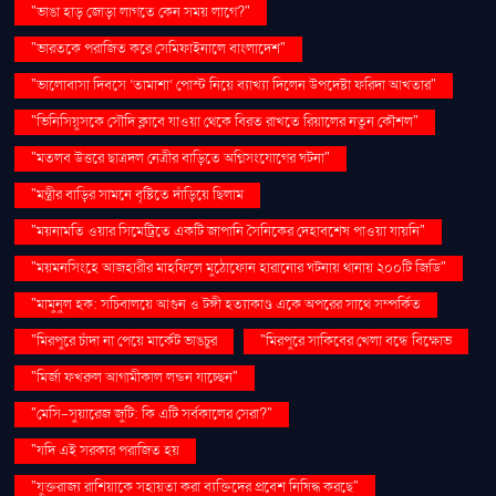
"ভাঙা হাড় জোড়া লাগতে কেন সময় লাগে?"
"ভারতকে পরাজিত করে সেমিফাইনালে বাংলাদেশ"
"ভালোবাসা দিবসে ‘তামাশা’ পোস্ট নিয়ে ব্যাখ্যা দিলেন উপদেষ্টা ফরিদা আখতার"
"ভিনিসিয়ুসকে সৌদি ক্লাবে যাওয়া থেকে বিরত রাখতে রিয়ালের নতুন কৌশল"
"মতলব উত্তরে ছাত্রদল নেত্রীর বাড়িতে অগ্নিসংযোগের ঘটনা"
"মন্ত্রীর বাড়ির সামনে বৃষ্টিতে দাঁড়িয়ে ছিলাম
"ময়নামতি ওয়ার সিমেট্রিতে একটি জাপানি সৈনিকের দেহাবশেষ পাওয়া যায়নি"
"ময়মনসিংহে আজহারীর মাহফিলে মুঠোফোন হারানোর ঘটনায় থানায় ২০০টি জিডি"
"মামুনুল হক: সচিবালয়ে আগুন ও টঙ্গী হত্যাকাণ্ড একে অপরের সাথে সম্পর্কিত
"মিরপুরে চাঁদা না পেয়ে মার্কেট ভাঙচুর
"মিরপুরে সাকিবের খেলা বন্ধে বিক্ষোভ
"মির্জা ফখরুল আগামীকাল লন্ডন যাচ্ছেন"
"মেসি-সুয়ারেজ জুটি: কি এটি সর্বকালের সেরা?"
"যদি এই সরকার পরাজিত হয়
"যুক্তরাজ্য রাশিয়াকে সহায়তা করা ব্যক্তিদের প্রবেশ নিষিদ্ধ করছে"