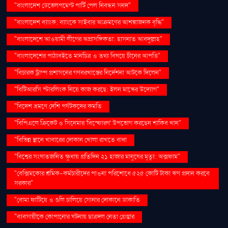
"বাংলাদেশ ডেভেলপমেন্ট পার্টি পেল নিবন্ধন সনদ"
"বাংলাদেশ ব্যাংক: ব্যাংকে সাইবার আক্রমণের আশঙ্কাজনক বৃদ্ধি"
"বাংলাদেশে আওয়ামী লীগের অপ্রাসঙ্গিকতা: হাসনাত আবদুল্লাহ"
"বাংলাদেশের পাঠ্যবইতে মানচিত্র ও তথ্য বিষয়ে চীনের আপত্তি"
"বিচারক ট্রাম্প প্রশাসনের গণবরখাস্তের নির্দেশনা আটকে দিলেন"
"বিটিআরসি স্টারলিংক নিয়ে কাজ করছে: ইলন মাস্কের উদ্যোগ"
"বিদেশ ভ্রমণে দেশি পর্যটকদের কমতি
"বিপিএলে ক্রিকেট ও সিনেমার 'বিস্ফোরণ' উপভোগ করছেন শাকিব খান"
"বিভিন্ন স্থানে খাবারের দোকান খোলা রাখতে বাধা
"বিশ্বের সংঘাতজনিত ক্ষুধায় প্রতিদিন ২১ হাজার মানুষের মৃত্যু: অক্সফাম"
"বেক্সিমকোর শ্রমিক-কর্মচারীদের পাওনা পরিশোধে ৫২৫ কোটি টাকা ঋণ প্রদান করবে
সরকার"
"বোমা ফাটিয়ে ও গুলি চালিয়ে সোনার দোকানে ডাকাতি
"ব্যবসায়ীকে কোপানোর ঘটনায় ছাত্রদল নেতা গ্রেপ্তার