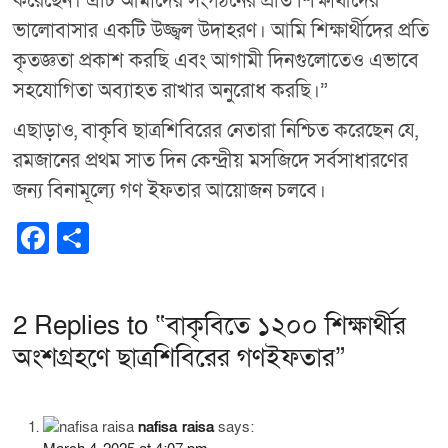
করেছেন। এটি আমাদের সংগঠনের প্রতি শিক্ষার্থীদের
ভালোবাসার একটি উজ্জ্বল উদাহরণ। আমি শিক্ষার্থীদের প্রতি
কৃতজ্ঞতা প্রকাশ করছি এবং আগামী দিনগুলোতেও এভাবে
সহযোগিতা অব্যাহত রাখার অনুরোধ করছি।”
এছাড়াও, বাকৃবি ছাত্রশিবিরের নেতারা নিশ্চিত করেছেন যে,
রমজানের প্রথম সাত দিন কেন্দ্রীয় মসজিদে সর্বসাধারণের
জন্য বিনামূল্যে গণ ইফতার আয়োজন চলবে।
F
S
a
h
c
ar
2 Replies to “বাকৃবিতে ১২০০ শিক্ষার্থীর
e
e
অংশগ্রহণে ছাত্রশিবিরের গণইফতার”
b
o
o
nafisa raisa
says: