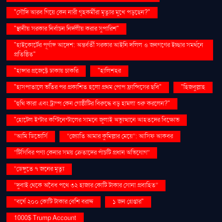
"সৌদি আরব গিয়ে কেন নারী গৃহকর্মীরা মৃত্যুর মুখে পড়ছেন?"
"স্থানীয় সরকার নির্বাচন নির্দলীয় করার সুপারিশ"
"হাইকোর্টের পূর্ণাঙ্গ আদেশ: অন্তর্বর্তী সরকার আইনি দলিল ও জনগণের ইচ্ছার সমর্থনে
প্রতিষ্ঠিত"
"হাঙ্গার প্রজেক্টে ঢাকায় চাকরি
"হালিশহর
"হাসপাতালে ভর্তির পর প্রকাশিত হলো প্রথম পোপ ফ্রান্সিসের ছবি"
"হিজবুল্লাহ
"হুথি কারা এবং ট্রাম্প কেন গোষ্ঠীটির বিরুদ্ধে বড় হামলা শুরু করলেন?"
"হোটেল ইন্টার কন্টিনেন্টালের সামনে জুলাই অভ্যুত্থানে আহতদের বিক্ষোভ
“আমি ডিভোর্সি
“জ্যোতি আমার কুমিল্লার মেয়ে”: আসিফ আকবর
“টিসিবির পণ্য কেনার সময় ক্রেতাদের পাঁচটি প্রধান অভিযোগ”
“ডেঙ্গুতে ৭ জনের মৃত্যু
“দুবাই থেকে অবৈধ পথে ৩২ হাজার কোটি টাকার সোনা প্রবাহিত”
“বর্ষে ২০০ কোটি টাকার বেশি বরাদ্দ
১ জন গ্রেপ্তার"
1000$ Trump Account