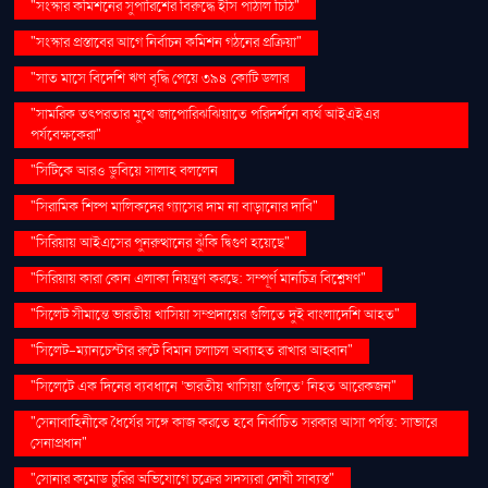
"সংস্কার কমিশনের সুপারিশের বিরুদ্ধে ইসি পাঠাল চিঠি"
"সংস্কার প্রস্তাবের আগে নির্বাচন কমিশন গঠনের প্রক্রিয়া"
"সাত মাসে বিদেশি ঋণ বৃদ্ধি পেয়ে ৩৯৪ কোটি ডলার
"সামরিক তৎপরতার মুখে জাপোরিঝঝিয়াতে পরিদর্শনে ব্যর্থ আইএইএর
পর্যবেক্ষকেরা"
"সিটিকে আরও ডুবিয়ে সালাহ বললেন
"সিরামিক শিল্প মালিকদের গ্যাসের দাম না বাড়ানোর দাবি"
"সিরিয়ায় আইএসের পুনরুত্থানের ঝুঁকি দ্বিগুণ হয়েছে"
"সিরিয়ায় কারা কোন এলাকা নিয়ন্ত্রণ করছে: সম্পূর্ণ মানচিত্র বিশ্লেষণ"
"সিলেট সীমান্তে ভারতীয় খাসিয়া সম্প্রদায়ের গুলিতে দুই বাংলাদেশি আহত"
"সিলেট-ম্যানচেস্টার রুটে বিমান চলাচল অব্যাহত রাখার আহ্বান"
"সিলেটে এক দিনের ব্যবধানে ‘ভারতীয় খাসিয়া গু‌লিতে’ নিহত আরেকজন"
"সেনাবাহিনীকে ধৈর্যের সঙ্গে কাজ করতে হবে নির্বাচিত সরকার আসা পর্যন্ত: সাভারে
সেনাপ্রধান"
"সোনার কমোড চুরির অভিযোগে চক্রের সদস্যরা দোষী সাব্যস্ত"