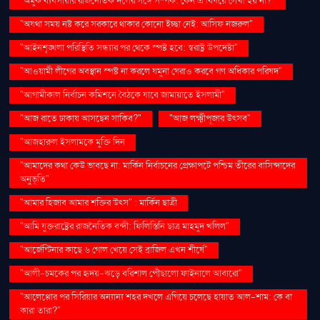
"অমুক ব্যবসায়ীর রাজনৈতিক দলের সঙ্গে সম্পর্ক: কেন এ বিষয়ে লেখা হয় না?"
"অযথা সময় নষ্ট করে সরকারে থাকার কোনো ইচ্ছা নেই: আসিফ নজরুল"
"আইনশৃঙ্খলা পরিস্থিতি সন্ধ্যার পর থেকে স্পষ্ট হবে: স্বরাষ্ট্র উপদেষ্টা"
"আওয়ামী লীগের অবস্থান স্পষ্ট না করলে যমুনা ঘেরাও করবে গণ অধিকার পরিষদ"
"আগামীকাল নির্বাচন কমিশনে বৈঠকে যাবে জামায়াতে ইসলামী"
"আজ রাতে ঢাকায় আসছেন সাকিব?"
"আজ লক্ষ্মীপূজার উৎসব"
"আজহারুল ইসলামকে মুক্তি দিন
"আমাদের কথা কেউ ভাবছে না: মার্কিন নির্বাচনের প্রেক্ষাপটে পশ্চিম তীরের বাসিন্দাদের
অনুভূতি"
"আমার হিজাব আমার শক্তির উৎস" : মার্কিন ছাত্রী
"আমি যুক্তরাষ্ট্রের রাজনৈতিক বন্দী: ফিলিস্তিনি ছাত্র মাহমুদ খলিল"
"আর্জেন্টিনার কাছে ৬ গোল খেয়ে সেই ব্রাজিল এখন শীর্ষে"
"আলী-চমকের পর হৃদয়-ঝড়ে বরিশাল পৌঁছালো ফাইনালে আবারো"
"আলেপ্পোর পর সিরিয়ার অন্যান্য শহর দখলে এগিয়ে চলেছে হায়াত আল-শাম: কে বা
কারা তারা?"