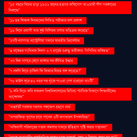
"১৫ বছরে বিচার ছাড়া ১৯২৬ জনের হত্যার অভিযোগ আওয়ামী লীগ সরকারের
বিরুদ্ধে"
"১৮তম শিক্ষক নিবন্ধনের লিখিত পরীক্ষার ফল প্রকাশ
"১৯ দিনে প্রবাসী আয় দুই বিলিয়ন ডলার অতিক্রম করেছে"
"২৭টি ব্যাগসহ অস্ট্রেলিয়া সফরে ভারতীয় ক্রিকেটার
"৪ নভেম্বর সংবিধান দিবস ও ৭ মার্চের গুরুত্ব অস্বীকার: সিপিবির অভিমত"
"৬৭ দিন সাগরে ভেসে থাকার পর জীবিত উদ্ধার
"৭ বদলি নিয়ে ব্রাজিল কি ফিফার নিয়ম ভঙ্গ করেছে?"
"৭০ মাইল দূরে ৪০ বছর পর খুঁজে পাওয়া গেল হারানো আংটি"
"৮ দবি নিয়ে কবি নজরুল বিশ্ববিদ্যালয়ের মিডিয়া স্টাডিজ বিভাগে শিক্ষার্থীদের
আন্দোলন"
"অন্তর্বর্তী সরকার যথাযথ পদক্ষেপ গ্রহণে ব্যর্থ
"অপরাজিতা ফুলের চায়ে পাবেন ৬টি অসাধারণ উপকারিতা"
"অভিবাসী পরিবারের সন্তান কমলার সামনে ইতিহাস সৃষ্টি করার সম্ভাবনা"