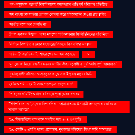
‘গণ–অভ্যুত্থান পরবর্তী বিশ্ববিদ্যালয় ক্যাম্পাসে শান্তিপূর্ণ পরিবেশ প্রতিষ্ঠিত’
‘জয় বাংলা’কে জাতীয় স্লোগান ঘোষণা করে হাইকোর্টের দেওয়া রায় স্থগিত
‘জাতীয় দলে আর খেলছি না’
‘ট্রাম্প একজন উন্মাদ’: গাজা দখলের পরিকল্পনায় ফিলিস্তিনিদের প্রতিক্রিয়া
‘নির্বাচন বিলম্বিত হওয়ার সংস্কারের বিরুদ্ধে বিএনপি’র অবস্থান’
‘পাঠান টু’ এর চিত্রনাট্য শাহরুখের মন জয় করেছে
‘মা
‘মুনাফেকি’ নিয়ে রিজভীর মন্তব্য জাতীয় ঐক্যবিরোধী ও দুরভিসন্ধিপূর্ণ: জামায়াত"
‘যুদ্ধবিরোধী’ রবীন্দ্রনাথ ঠাকুরের কাছে এক ইংরেজ মায়ের চিঠি
‘রোহিত শর্মা - মোটা এবং গড়পড়তা খেলোয়াড়’
‘শিবিরের কমিটি’তে থাকার বিষয়ে পূজা চেরির বক্তব্য
"‘গণপরিষদ’ ও ‘সেকেন্ড রিপাবলিক’: জামায়াতসহ ইসলামী দলগুলোর মতভিন্নতা
সামনে আসছে"
"১০ কিলোমিটার ব্যবধানে সবজির দাম ৩-৪ গুণ বৃদ্ধি"
"১০ কোটি ও এমপি পদের প্রলোভন: নুরুলের অভিযোগ মিথ্যা দাবি সামান্তার"