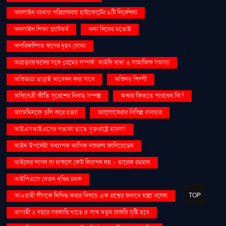
অনলাইন ব্যবসা পরিচালনায় হাইকোর্টের ৯টি নির্দেশনা
অনলাইন শিক্ষা প্ল্যাটফর্ম
অন্য দিনের মতোই
অপরিকল্পিত ঋণের বৃহৎ বোঝা
অপ্রাপ্তবয়স্কদের সঙ্গে প্রেমের সম্পর্ক: আইনি বাধা ও সামাজিক সমস্যা
অভিজ্ঞতা ছাড়াই আবেদন করা যাবে
অভিনয় শিল্পী
অভিনেত্রী কীর্তি সুরেশের বিবাহ সম্পন্ন
অস্কার জিততে পারবেন কি?
অ্যাডমিনকে গুলি করে হত্যা
অ্যালোভেরার বিভিন্ন ব্যবহার
আইএসআইএসের পতাকা হাতে যুক্তরাষ্ট্রে হামলা!
আইন উপদেষ্টা অধ্যাপক আসিফ নজরুল জানিয়েছেন
আইনের শাসন না থাকলে কেউ নিরাপদ নয় - তারেক রহমান
আইপিএলে বেতন বৃদ্ধির চমক
TOP
আওয়ামী লীগকে নিষিদ্ধ করার বিষয়ে এক প্রশ্নের জবাবে মান্না বলেন
আগামী ২ বছরে সরকারি খাতে ৫ লাখ নতুন চাকরি সৃষ্টি হবে