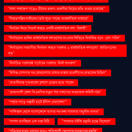
"নানা পদক্ষেপ সত্ত্বেও চীনের তরুণ-তরুণীরা বিয়ের প্রতি আগ্রহ হারাচ্ছে"
"নিভৃতপল্লির নারীদের তৈরি জুতা পাচ্ছে আন্তর্জাতিক বাজারে"
"নির্বাচন নিয়ে বিতর্ক করছে একটি রাজনৈতিক দল: রিজভী"
"নির্বাচনের তারিখ রাজনৈতিক দলগুলোর চাওয়ার ভিত্তিতে নির্ধারিত হবে: প্রেস সচিব"
"নির্বাচনের সময়সীমা নির্ধারণ করবে সরকার ও রাজনৈতিক দলগুলো: জাতিসংঘের
দূত"
"নির্বাচিত সরকারই সর্বোত্তম সরকার: মির্জা ফখরুল"
"নিষিদ্ধ ঘোষণার পর ভোরবেলায় ঢাকার রাস্তায় ছাত্রলীগের নেতাদের মিছিল"
"নেতানিয়াহু যুক্তরাজ্যে ঢুকলে গ্রেপ্তার হতে পারেন
"নোয়াখালী জেলা বিএনপির নতুন পাঁচ সদস্যের আহ্বায়ক কমিটি গঠন"
"পদ্মার পাড়ে অস্থায়ী হাটে ইলিশ বেচাকেনা"''
"পাকিস্তান থেকে বাংলাদেশে আসার পর রুনা লায়লার সম্মুখীন বাধার"
"পাগলা মসজিদে এক বস্তা চিঠি:
"পাবনার শুঁটকি রপ্তানি হচ্ছে বিদেশে"
"পুতিনের নতুন ধরনের আরও শক্তিশালী ক্ষেপণাস্ত্র ব্যবহারের হুমকি"