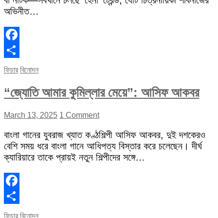
বা নাটক—সবখানে চলছে ‘হেনা’ ট্রেন্ড, যেটি চিত্রনায়িকা শাবনাজের
অভিনীত…
Facebook
Share
ফিচার
বিনোদন
“জ্যোতি আমার কুমিল্লার মেয়ে”: আসিফ আকবর
March 13, 2025
1 Comment
বাংলা গানের যুবরাজ খ্যাত কণ্ঠশিল্পী আসিফ আকবর, দুই দশকেরও
বেশি সময় ধরে বাংলা গানে আধিপত্য বিস্তার করে চলেছেন। দীর্ঘ
ক্যারিয়ারে তাকে প্রায়ই নতুন শিল্পীদের সঙ্গে…
Facebook
Share
ফিচার
বিনোদন