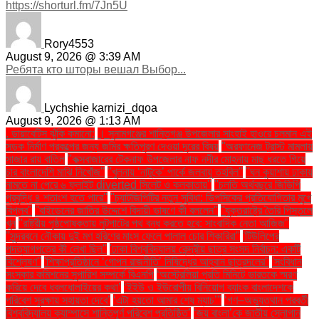
https://shorturl.fm/7Jn5U
Rory4553
August 9, 2026 @ 3:39 AM
Ребята кто шторы вешал Выбор...
Lychshie karnizi_dqoa
August 9, 2026 @ 1:13 AM
. ডায়াবেটিস ঝুঁকি কমানো:
। সুনামগঞ্জের শান্তিগঞ্জ উপজেলার সাংহাই হাওরে চলমান এই
সড়ক নির্মাণ প্রকল্পের জন্য জমির ক্ষতিপূরণ দেওয়া দূরের বিষয়
''অরফানেজ ট্রাস্ট মামলায়
সাজার রায় বাতিল
''কক্সবাজারের টেকনাফ উপজেলার নাফ নদীর মোহনায় মাছ ধরতে গিয়ে
চার বাংলাদেশি মাঝি নিখোঁজ''
''খুলনায় ‘নাটুকে’ পার্কে জলবায়ু তহবিল''
''ঘন কুয়াশায় ঢাকায়
নামতে না পেরে ৬ ফ্লাইট diverted সিলেট ও কলকাতায়''
''চলতি অর্থবছরে জিডিপি
প্রবৃদ্ধি ৪ শতাংশ হতে পারে''
''চ্যাটজিপিটির নতুন সুবিধা: ডিপসিকের প্রতিযোগিতার মুখে
বিপ্লব''
''বাইডেনের জাতির উদ্দেশে বিদায়ী ভাষণে কী বললেন''
''যুক্তরাষ্ট্রে তৈরি পিস্তলে
খুন
''রাষ্ট্রীয় পৃষ্ঠপোষকতায় লুটপাটের পথ বন্ধ করতে হবে: সাংবাদিক নেতা আজিজ"
''সুন্দরবনে নৌকায় দুই মণ হরিণের মাংস ফেলে পালাল চোর শিকারিরা''
'টিউলিপের
পদত্যাগপত্রে কী লেখা ছিল''
'ঢাকা বিশ্ববিদ্যালয় কেন্দ্রীয় ছাত্র সংসদ নির্বাচন: একটি
বিশ্লেষণ''
'শিক্ষাপ্রতিষ্ঠানে ‘গোপন রাজনীতি’ নিষিদ্ধের আহ্বান ছাত্রদলের''
'সংবিধান
সংস্কার কমিশনের সুপারিশ সম্পর্কে বিএনপি
‘অস্ট্রেলিয়া প্রতি মিনিটে ভারতকে স্মরণ
করিয়ে দেবে ধবলধোলাইয়ের কথা’
‘ইইউ ও ইউরোপীয় বিনিয়োগ ব্যাংক বাংলাদেশকে
পরিবেশ সুরক্ষায় সহায়তা দেবে’
‘এটা হয়তো আমার শেষ ম্যাচ’"
‘গণ–অভ্যুত্থান পরবর্তী
বিশ্ববিদ্যালয় ক্যাম্পাসে শান্তিপূর্ণ পরিবেশ প্রতিষ্ঠিত’
‘জয় বাংলা’কে জাতীয় স্লোগান