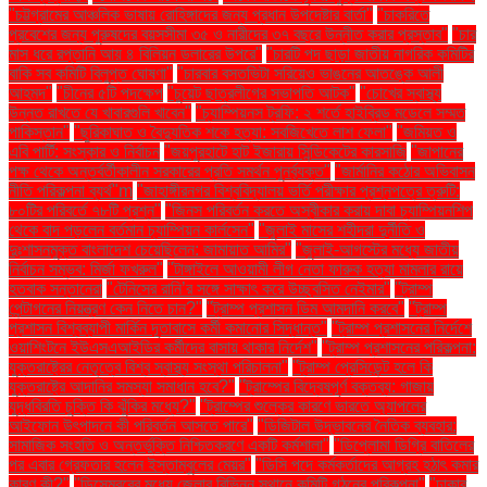
"চট্টগ্রামের আঞ্চলিক ভাষায় রোহিঙ্গাদের জন্য প্রধান উপদেষ্টার বার্তা"
"চাকরিতে
প্রবেশের জন্য পুরুষদের বয়সসীমা ৩৫ ও নারীদের ৩৭ বছরে উন্নীত করার প্রস্তাব"
"চার
মাস ধরে রপ্তানি আয় ৪ বিলিয়ন ডলারের উপরে"
"চারটি পদ ছাড়া জাতীয় নাগরিক কমিটির
বাকি সব কমিটি বিলুপ্ত ঘোষণা"
"চারবার বসতভিটা সরিয়েও ভাঙনের আতঙ্কে আলী
আহমদ"
"চীনের ৫টি পদক্ষেপ
"চুয়েট ছাত্রলীগের সভাপতি আটক"
"চোখের স্বাস্থ্য
উন্নত রাখতে যে খাবারগুলি খাবেন"
"চ্যাম্পিয়নস ট্রফি: ২ শর্তে হাইব্রিড মডেলে সম্মত
পাকিস্তান"
"ছুরিকাঘাত ও বৈদ্যুতিক শকে হত্যা: সবজিখেতে লাশ ফেলা"
"জমিয়ত ও
এবি পার্টি: সংস্কার ও নির্বাচন
"জয়পুরহাটে হাট ইজারায় সিন্ডিকেটের কারসাজি
"জাপানের
পক্ষ থেকে অন্তর্বর্তীকালীন সরকারের প্রতি সমর্থন পুনর্ব্যক্ত"
"জার্মানির কঠোর অভিবাসন
নীতি পরিকল্পনা ব্যর্থ"m
"জাহাঙ্গীরনগর বিশ্ববিদ্যালয় ভর্তি পরীক্ষার প্রশ্নপত্রে ত্রুটি:
৮০টির পরিবর্তে ৭৮টি প্রশ্ন"
"জিনস পরিবর্তন করতে অস্বীকার করায় দাবা চ্যাম্পিয়নশিপ
থেকে বাদ পড়লেন বর্তমান চ্যাম্পিয়ন কার্লসেন"
"জুলাই মাসের শহীদরা দুর্নীতি ও
দুঃশাসনমুক্ত বাংলাদেশ চেয়েছিলেন: জামায়াত আমির"
"জুলাই-আগস্টের মধ্যে জাতীয়
নির্বাচন সম্ভব: মির্জা ফখরুল"
"টাঙ্গাইলে আওয়ামী লীগ নেতা ফারুক হত্যা মামলার রায়ে
হতবাক সন্তানেরা
"টেনিসের রানি’র সঙ্গে সাক্ষাৎ করে উচ্ছ্বসিত নেইমার"
"ট্রাম্প
পেন্টাগনের নিয়ন্ত্রণ কেন নিতে চান?"
"ট্রাম্প প্রশাসন ডিম আমদানি করবে"
"ট্রাম্প
প্রশাসন বিশ্বব্যাপী মার্কিন দূতাবাসে কর্মী কমানোর সিদ্ধান্ত"
"ট্রাম্প প্রশাসনের নির্দেশে
ওয়াশিংটনে ইউএসএআইডির কর্মীদের বাসায় থাকার নির্দেশ"
"ট্রাম্প প্রশাসনের পরিকল্পনা:
যুক্তরাষ্ট্রের নেতৃত্বে বিশ্ব স্বাস্থ্য সংস্থা পরিচালনা"
"ট্রাম্প প্রেসিডেন্ট হলে কি
যুক্তরাষ্ট্রে আদানির সমস্যা সমাধান হবে?"
"ট্রাম্পের বিদ্বেষপূর্ণ বক্তব্য: গাজায়
যুদ্ধবিরতি চুক্তি কি ঝুঁকির মধ্যে?"
"ট্রাম্পের শুল্কের কারণে ভারতে অ্যাপলের
আইফোন উৎপাদনে কী পরিবর্তন আসতে পারে"
"ডিজিটাল উদ্ভাবনের নৈতিক ব্যবহার:
সামাজিক সংহতি ও অন্তর্ভুক্তি নিশ্চিতকরণে একটি কর্মশালা"
"ডিপ্লোমা ডিগ্রি বাতিলের
পর এবার গ্রেফতার হলেন ইস্তাম্বুলের মেয়র"
"ডিসি পদে কর্মকর্তাদের আগ্রহ হঠাৎ কমার
কারণ কী?"
"ডিসেম্বরের মধ্যে জেলার বিভিন্ন স্থানে কমিটি গঠনের পরিকল্পনা"
"ঢাকার