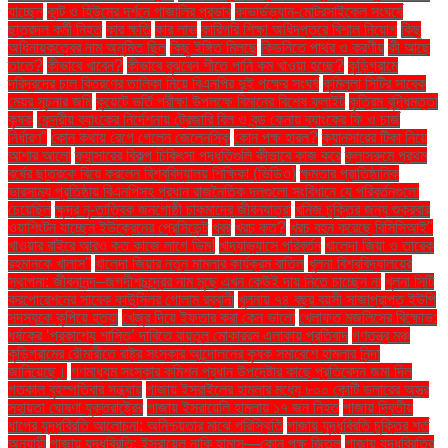
যাচ্ছেন
কান্ট ও হিউমের দর্শনে গাজালির প্রভাব
কাভার্ডভ্যান-মোটরসাইকেল সংঘর্ষে
ছাত্রদল কর্মী নিহত
কার ক্ষতি
কার লাভ
কারিগরি শিক্ষা অধিদপ্তরে বিশাল নিয়োগ
কিছু
অধিনায়কত্বের নাম অনুমিত ছিল
কিছু ইঙ্গিত মিলছে
কিডনিতে পাথর ও করণীয়
কী আছে
তাতে?
কীভাবে খাবেন?
কীভাবে বুঝবেন শীতে পানি কম খাওয়া হচ্ছে?
কুড়িগ্রামে
দরিদ্রদের চাল বিতরণের তালিকা নিয়ে বিএনপির দুই পক্ষের সংঘর্ষ
কুমিল্লা সিটির সাবেক
মেয়র সূচনার জমি
কুয়েটে ভর্তি পরীক্ষা উপলক্ষে বিমানের বিশেষ ফ্লাইট
কৃত্রিম বুদ্ধিমত্তা
কৃষক
কেন্দ্রীয় ব্যাংকের নির্দেশনায় ট্রেজারি বিল ও বন্ড কেনায় ব্যাংকের ফি ও চার্জ
নির্ধারণ"
কোন কথায় রেগে গেলেন জেলেনস্কি
কোন পক্ষ হারল?
ক্যানসারের টিকা নিয়ে
আশার আলো
ক্যান্সারের বিকল্প চিকিৎসা পদ্ধতিগুলি কীভাবে কাজ করে
ক্লাসরুমে প্রথম
বর্ষের ছাত্রকে বিয়ে করলেন বিশ্ববিদ্যালয় শিক্ষিকা (ভিডিও)
ক্ষমতার প্রাতিষ্ঠানিক
ভারসাম্য প্রতিষ্ঠায় বিএনপিসহ প্রধান রাজনৈতিক দলগুলো সংবিধানে যে পরিবর্তনগুলো
চেয়েছিল
ক্ষুদ্র নৃ-তাত্বিক জনগোষ্ঠী চাকমাদের জীবনযাত্রা
খনিজ চুক্তির জন্য শুক্রবার
ওয়াশিংটন যাচ্ছেন ইউক্রেনের প্রেসিডেন্ট
খবর
খরচ কত?
খরচ বহন করেছে বিসিসিআই"
খাওয়ার বাইরে আরও কত কাজে লাগে ডিম!
খাদ্যাভ্যাসে পরিবর্তন
খালেদা জিয়া ও তারেক
রহমানকে খালাস''
খালেদা জিয়ার নতুন মামলার কার্যক্রম বাতিল
খুলনা বিশ্ববিদ্যালয়ের
স্থাপনা: জীবনানন্দ–জগদীশচন্দ্রের নাম মুছে এখন কেউই দায় নিতে চাচ্ছেন না
খুলনা সিটি
করপোরেশনের সাবেক কাউন্সিলর গোলাম রব্বানী
খুলনায় ৭৪ বছর বয়সী সাজাপ্রাপ্ত ইউপি
সদস্যকে কুপিয়ে হত্যা
খেজুর দিয়ে ইফতার করা কেন ভালো
খেলাফত মজলিসের বিক্ষোভ:
ধর্ষকের ‘প্রকাশ্যে শাস্তি’ দাবিতে বায়তুল মোকাররম এলাকায় প্রতিবাদ
গণতন্ত্র মঞ্চ
কুড়িগ্রামের রৌমারীতে রাষ্ট্র সংস্কার আন্দোলনের কৃষক সমাবেশে হামলার নিন্দা
জানিয়েছে।
গণমাধ্যম সংস্কার কমিশন প্রধান উপদেষ্টার কাছে প্রতিবেদন জমা দিল
গতকাল বৃহস্পতিবার সন্ধ্যায়
গাজায় ইসরাইলের হামলার মধ্যে ৮০০ কোটি ডলারের অস্ত্র
সহায়তা ঘোষণা যুক্তরাষ্ট্রের
গাজায় ইসরায়েলি হামলায় ১৭ জন নিহত
গাজায় দ্বিতীয়
ধাপের যুদ্ধবিরতি আলোচনা: অনিশ্চয়তার মাঝে পরিস্থিতি
গাজায় যুদ্ধবিরতি চুক্তির শর্ত
অনুযায়ী
গাজায় যুদ্ধবিরতি: ইসরায়েল নাকি হামাস—কোন পক্ষ জিতল
গাজায় যুদ্ধবিরতির