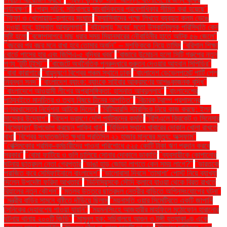
পর্যবেক্ষণ"
"প্রেস সচিব: সচিবালয়ে সাংবাদিকদের প্রবেশাধিকার সীমিত করা হয়েছে"
"ফিফা ও খেলোয়াড়-ক্লাবের সংঘাত
"ফ্যাসিবাদের পক্ষে লিখতে ব্যবহৃত কলম ভেঙে
দেওয়া হবে: হাসনাত আবদুল্লাহ"
"বইমেলায় ‘মবের’ মতো উসকানিমূলক পরিস্থিতি কেন
সৃষ্টি হলো
"বঙ্গোপসাগরে মাছ ধরার সময় মিয়ানমারের নৌবাহিনীর হাতে আটক ৫৬ জেলে"
"বছরের পর বছর মনে রাখা হবে তোমার অর্জন" – মুশফিককে নিয়ে তামিম
"বরিশাল শিক্ষা
বোর্ডে পাসের হার এবং জিপিএ-৫ বৃদ্ধির খবর"
"বাজারে উন্মোচন হলো সিটি গ্রুপের নতুন
পণ্য ‘টুটি টুইস্ট’"
"বাজেটে অর্থনৈতিক পুনরুদ্ধারে গুরুত্ব দেওয়ার আহ্বান সিপিডির"
"বাবা কারাগারে
"বায়ুদূষণে বিশ্বের পঞ্চম স্থানে ঢাকা
"বাংলাদেশ ডেভেলপমেন্ট পার্টি পেল
নিবন্ধন সনদ"
"বাংলাদেশ ব্যাংক: ব্যাংকে সাইবার আক্রমণের আশঙ্কাজনক বৃদ্ধি"
"বাংলাদেশে আওয়ামী লীগের অপ্রাসঙ্গিকতা: হাসনাত আবদুল্লাহ"
"বাংলাদেশের
পাঠ্যবইতে মানচিত্র ও তথ্য বিষয়ে চীনের আপত্তি"
"বিচারক ট্রাম্প প্রশাসনের
গণবরখাস্তের নির্দেশনা আটকে দিলেন"
"বিটিআরসি স্টারলিংক নিয়ে কাজ করছে: ইলন
মাস্কের উদ্যোগ"
"বিদেশ ভ্রমণে দেশি পর্যটকদের কমতি
"বিপিএলে ক্রিকেট ও সিনেমার
'বিস্ফোরণ' উপভোগ করছেন শাকিব খান"
"বিভিন্ন স্থানে খাবারের দোকান খোলা রাখতে
বাধা
"বিশ্বের সংঘাতজনিত ক্ষুধায় প্রতিদিন ২১ হাজার মানুষের মৃত্যু: অক্সফাম"
"বেক্সিমকোর শ্রমিক-কর্মচারীদের পাওনা পরিশোধে ৫২৫ কোটি টাকা ঋণ প্রদান করবে
সরকার"
"বোমা ফাটিয়ে ও গুলি চালিয়ে সোনার দোকানে ডাকাতি
"ব্যবসায়ীকে কোপানোর
ঘটনায় ছাত্রদল নেতা গ্রেপ্তার
"ভাঙা হাড় জোড়া লাগতে কেন সময় লাগে?"
"ভারতকে
পরাজিত করে সেমিফাইনালে বাংলাদেশ"
"ভালোবাসা দিবসে ‘তামাশা’ পোস্ট নিয়ে ব্যাখ্যা
দিলেন উপদেষ্টা ফরিদা আখতার"
"ভিনিসিয়ুসকে সৌদি ক্লাবে যাওয়া থেকে বিরত রাখতে
রিয়ালের নতুন কৌশল"
"মতলব উত্তরে ছাত্রদল নেত্রীর বাড়িতে অগ্নিসংযোগের ঘটনা"
"মন্ত্রীর বাড়ির সামনে বৃষ্টিতে দাঁড়িয়ে ছিলাম
"ময়নামতি ওয়ার সিমেট্রিতে একটি জাপানি
সৈনিকের দেহাবশেষ পাওয়া যায়নি"
"ময়মনসিংহে আজহারীর মাহফিলে মুঠোফোন হারানোর
ঘটনায় থানায় ২০০টি জিডি"
"মামুনুল হক: সচিবালয়ে আগুন ও টঙ্গী হত্যাকাণ্ড একে