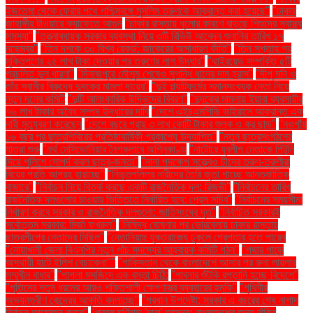
ইজতেমা থেকে ফেরার পথে পশ্চিমবঙ্গে মুসলিম তরুণকে আক্রান্ত করা হয়েছে"
"ঢাকার
জাহাঙ্গীর টাওয়ারে ক্যাফেতে আগুন
"ঢাকার রাস্তায় ধুলোর কারণে বাড়ছে শিশুদের স্বাস্থ্য
সমস্যা"
"তত্ত্বাবধায়ক সরকার ব্যবস্থা নিয়ে ৩টি রিভিউ আবেদন শুনানির তারিখ ১৭
নভেম্বর"
"তিন দশকে ৩০ বিশ্ব রেকর্ড: জাকেরের অসাধারণ কীর্তি"
"তিন সপ্তাহ পর
মুক্তিপণের ২৫ লাখ টাকা দেওয়ার পর তরুণের লাশ উদ্ধার"
"থাইরয়েড সম্পর্কিত ৫টি
প্রচলিত ভুল ধারণা"
"দিনাজপুরে মৌসুম শেষেও সুগন্ধি ধানের দাম হ্রাস"
"দীপু মনি ও
তাঁর স্বামীর বিরুদ্ধে দুদকের মামলা দায়ের"
"দুই প্ল্যাটফর্মের সমানসংখ্যক নেতা নিয়ে
নতুন দলের কমিটি
"দুটি আলংকারিক উদ্ভিদের বিবরণ"
"দুদকের মামলায় ইয়াবা ব্যবসায়ীর
৭৬ লাখ টাকার অবৈধ সম্পদ উদ্ধারের দাবি
"দেশে এইচএমপিভি ভাইরাসে আক্রান্ত এক
নারী মৃত্যুবরণ করেছেন
"দেশে বছরে প্রায় ৩ লাখ কোটি টাকার শুল্ক ও কর ছাড়"
"নওগাঁয়
১৬ বছর পর ছাত্রশিবিরের প্রতিষ্ঠাবার্ষিকী প্রকাশ্যে উদযাপিত"
"নতুন ছাত্রসংগঠনের
যাত্রা শুরু
"নর্থ মেসিডোনিয়ার নৈশক্লাবে অগ্নিকাণ্ড
"নাটোরে যুবলীগ নেতাকে পিটুনি
দিয়ে পুলিশে সোপর্দ করল ছাত্র-জনতা"
"নানা পদক্ষেপ সত্ত্বেও চীনের তরুণ-তরুণীরা
বিয়ের প্রতি আগ্রহ হারাচ্ছে"
"নিভৃতপল্লির নারীদের তৈরি জুতা পাচ্ছে আন্তর্জাতিক
বাজারে"
"নির্বাচন নিয়ে বিতর্ক করছে একটি রাজনৈতিক দল: রিজভী"
"নির্বাচনের তারিখ
রাজনৈতিক দলগুলোর চাওয়ার ভিত্তিতে নির্ধারিত হবে: প্রেস সচিব"
"নির্বাচনের সময়সীমা
নির্ধারণ করবে সরকার ও রাজনৈতিক দলগুলো: জাতিসংঘের দূত"
"নির্বাচিত সরকারই
সর্বোত্তম সরকার: মির্জা ফখরুল"
"নিষিদ্ধ ঘোষণার পর ভোরবেলায় ঢাকার রাস্তায়
ছাত্রলীগের নেতাদের মিছিল"
"নেতানিয়াহু যুক্তরাজ্যে ঢুকলে গ্রেপ্তার হতে পারেন
"নোয়াখালী জেলা বিএনপির নতুন পাঁচ সদস্যের আহ্বায়ক কমিটি গঠন"
"পদ্মার পাড়ে
অস্থায়ী হাটে ইলিশ বেচাকেনা"''
"পাকিস্তান থেকে বাংলাদেশে আসার পর রুনা লায়লার
সম্মুখীন বাধার"
"পাগলা মসজিদে এক বস্তা চিঠি:
"পাবনার শুঁটকি রপ্তানি হচ্ছে বিদেশে"
"পুতিনের নতুন ধরনের আরও শক্তিশালী ক্ষেপণাস্ত্র ব্যবহারের হুমকি"
"পৃথিবীর
অভ্যন্তরীণ কেন্দ্রের আকৃতি বদলাচ্ছে"
"প্রধান উপদেষ্টা: সরকার এ বছরের শেষ নাগাদ
নির্বাচন আয়োজন করবে"
"প্রবল ঘূর্ণিঝড় 'দানা' আসন্ন: বাংলাদেশের জন্য ঝুঁকির