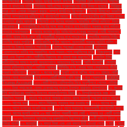
পর্যবেক্ষকেরা"
"সিটিকে আরও ডুবিয়ে সালাহ বললেন
"সিরামিক শিল্প মালিকদের গ্যাসের
দাম না বাড়ানোর দাবি"
"সিরিয়ায় আইএসের পুনরুত্থানের ঝুঁকি দ্বিগুণ হয়েছে"
"সিরিয়ায়
কারা কোন এলাকা নিয়ন্ত্রণ করছে: সম্পূর্ণ মানচিত্র বিশ্লেষণ"
"সিলেট সীমান্তে ভারতীয়
খাসিয়া সম্প্রদায়ের গুলিতে দুই বাংলাদেশি আহত"
"সিলেট-ম্যানচেস্টার রুটে বিমান চলাচল
অব্যাহত রাখার আহ্বান"
"সিলেটে এক দিনের ব্যবধানে ‘ভারতীয় খাসিয়া গু‌লিতে’ নিহত
আরেকজন"
"সেনাবাহিনীকে ধৈর্যের সঙ্গে কাজ করতে হবে নির্বাচিত সরকার আসা পর্যন্ত:
সাভারে সেনাপ্রধান"
"সোনার কমোড চুরির অভিযোগে চক্রের সদস্যরা দোষী সাব্যস্ত"
"সৌদি আরব গিয়ে কেন নারী গৃহকর্মীরা মৃত্যুর মুখে পড়ছেন?"
"স্থানীয় সরকার নির্বাচন
নির্দলীয় করার সুপারিশ"
"হাইকোর্টের পূর্ণাঙ্গ আদেশ: অন্তর্বর্তী সরকার আইনি দলিল ও
জনগণের ইচ্ছার সমর্থনে প্রতিষ্ঠিত"
"হাঙ্গার প্রজেক্টে ঢাকায় চাকরি
"হালিশহর
"হাসপাতালে ভর্তির পর প্রকাশিত হলো প্রথম পোপ ফ্রান্সিসের ছবি"
"হিজবুল্লাহ
"হুথি
কারা এবং ট্রাম্প কেন গোষ্ঠীটির বিরুদ্ধে বড় হামলা শুরু করলেন?"
"হোটেল ইন্টার
কন্টিনেন্টালের সামনে জুলাই অভ্যুত্থানে আহতদের বিক্ষোভ
“আমি ডিভোর্সি
“জ্যোতি
আমার কুমিল্লার মেয়ে”: আসিফ আকবর
“টিসিবির পণ্য কেনার সময় ক্রেতাদের পাঁচটি
প্রধান অভিযোগ”
“ডেঙ্গুতে ৭ জনের মৃত্যু
“দুবাই থেকে অবৈধ পথে ৩২ হাজার কোটি
টাকার সোনা প্রবাহিত”
“বর্ষে ২০০ কোটি টাকার বেশি বরাদ্দ
১ জন গ্রেপ্তার"
1000$
Trump Account
১০৩ কোটি টাকার হেলিকপ্টার নিয়ে অনুশীলনে গেলেন নেইমার
১২০০ টাকা প্যাকেজে হেলথ চেকআপের সুযোগ ইনসাফ বারাকাহ হাসপাতালে
১৮ বছরের
দীর্ঘ ক্যারিয়ারের সমাপ্তি টানলেন মাহমুদউল্লাহ রিয়াদ
১৯ বিশ্ববিদ্যালয়ে গুচ্ছ ভর্তি
বিজ্ঞপ্তি প্রকাশ
২ মার্চের পর থেকে গাজায় কোনও খাদ্য সামগ্রী প্রবেশ করতে পারেনি
২০০৮ সালের কথা
২০১১ সালে সিরিয়ায় গৃহযুদ্ধ শুরু হওয়ার পর
২০২১ সালের জুনে
২০২২ সালে ডলারের সংকট শুরু হলে
২০২৪ সালে সবচেয়ে প্রভাবশালী বাংলাদেশি কারা?
২০২৪ সালের জুলাই থেকে ১৯ মার্চ পর্যন্ত প্রবাসী আয় মোট ২ হাজার ৭৪ কোটি ডলার
হয়েছে
২০২৬ বিশ্বকাপ আয়োজনের গুরুদায়িত্ব ট্রাম্পের কাঁধে
২৮টি গুলিতে নিহত হন
ইন্দিরা গান্ধী
২৯ জানুয়ারি
২৯ বস্তা টাকা এবং এক বস্তা চিঠি পাওয়া গেছে
৩ মার্চ
৩ মার্চে