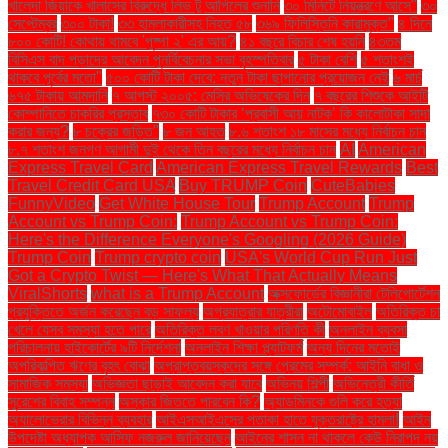
খালেদা জিয়াকে খালাসের বিরুদ্ধে লিভ টু আপিলের শুনানি
৩০ মিনিটে নিয়ন্ত্রণে আসে"
৩০
সেপ্টেম্বর
৩০০ টাকা!
৩৩ হামলাকারীসহ নিহত ৫৮
৩৬৯ ফিলিস্তিনি কারামুক্ত"
৪ দিনে
৮০০ কোটি! কোথায় থামবে 'পুষ্পা ২' এর আয়?
৪১ বছরে বিচার শেষ হয়নি
৪৩তম
বিসিএস বাদ পড়াদের আবেদন পুনর্বিবেচনার সভা বৃহস্পতিবার
৫ টাকা বেশি
৫ শতাংশই
থাকবে পূর্বের মতো"
৫০০ কোটি টাকা দেবে: নতুন টাকা ছাপানোর প্রয়োজন নেই
৬ মার্চ
৬৭৫ টাকায় আমদানি
৭ আগস্ট ২০০৫: মেসির অভিষেকের দিন
৭ বছরের শিশুকে আইটি
কোম্পানিতে চাকরির প্রস্তাব
৭৩০ কোটি টাকার ‘প্রবাসী আয় নাটক’ কি কালোটাকা সাদা
করার জন্য?
৮ চক্রের জড়িত"
৮ জন আহত
৮.৬ শতাংশ ১৮ মাসের মধ্যে নির্বাচন চান
৮.৭ শতাংশ জনগণ আগামী দুই থেকে তিন বছরের মধ্যে নির্বাচন চান
AI
American
Express Travel Card
American Express Travel Rewards
Best
Travel Credit Card USA
Buy TRUMP Coin
CuteBabies
FunnyVideo
Get White House Tour
Trump Account
Trump
Account vs Trump Coin:
Trump Account vs Trump Coin:
Here's the Difference Everyone's Googling (2026 Guide)
Trump Coin
Trump crypto coin
USA's World Cup Run Just
Got a Crypto Twist — Here's What That Actually Means
ViralShorts
what is a Trump Account
অক্সফোর্ডের বিজ্ঞানীরা টেলিপোর্টেশন
প্রযুক্তিতে অর্জন করেছেন বড় সাফল্য
অগ্রযাত্রার যাত্রীরা
অটোমোবাইল
অতিরিক্ত চা
খেলে যেসব সমস্যা হতে পারে
অতিরিক্ত লবণ খাওয়ার পরিণতি কী
অনলাইন ব্যবসা
পরিচালনায় হাইকোর্টের ৯টি নির্দেশনা
অনলাইন শিক্ষা প্ল্যাটফর্ম
অন্য দিনের মতোই
অপরিকল্পিত ঋণের বৃহৎ বোঝা
অপ্রাপ্তবয়স্কদের সঙ্গে প্রেমের সম্পর্ক: আইনি বাধা ও
সামাজিক সমস্যা
অভিজ্ঞতা ছাড়াই আবেদন করা যাবে
অভিনয় শিল্পী
অভিনেত্রী কীর্তি
সুরেশের বিবাহ সম্পন্ন
অস্কার জিততে পারবেন কি?
অ্যাডমিনকে গুলি করে হত্যা
অ্যালোভেরার বিভিন্ন ব্যবহার
আইএসআইএসের পতাকা হাতে যুক্তরাষ্ট্রে হামলা!
আইন
উপদেষ্টা অধ্যাপক আসিফ নজরুল জানিয়েছেন
আইনের শাসন না থাকলে কেউ নিরাপদ নয়