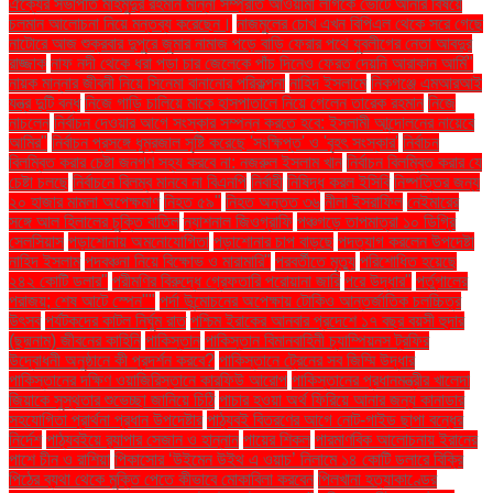
ঐক্যের সভাপতি মাহমুদুর রহমান মান্না সম্প্রতি আওয়ামী লীগকে ভোটে আনার বিষয়ে
চলমান আলোচনা নিয়ে মন্তব্য করেছেন।
নাজমুলের চোখ এখন বিপিএল থেকে সরে গেছে
নাটোরে আজ শুক্রবার দুপুরে জুমার নামাজ পড়ে বাড়ি ফেরার পথে যুবলীগের নেতা আবদুর
রাজ্জাক
নাফ নদী থেকে ধরা পড়া চার জেলেকে পাঁচ দিনেও ফেরত দেয়নি আরাকান আর্মি"
নায়ক মান্নার জীবনী নিয়ে সিনেমা বানানোর পরিকল্পনা
নাহিদ ইসলামে
নিকগঞ্জে এমআরআই
যন্ত্র দুটি বন্ধ
নিজে গাড়ি চালিয়ে মাকে হাসপাতালে নিয়ে গেলেন তারেক রহমান
নিজে
নাচলেন
নির্বাচন দেওয়ার আগে সংস্কার সম্পন্ন করতে হবে: ইসলামী আন্দোলনের নায়েবে
আমির"
নির্বাচন প্রসঙ্গে ধূম্রজাল সৃষ্টি করেছে 'সংক্ষিপ্ত' ও 'বৃহৎ সংস্কার'
নির্বাচন
বিলম্বিত করার চেষ্টা জনগণ সহ্য করবে না: নজরুল ইসলাম খান
নির্বাচন বিলম্বিত করার যে
চেষ্টা চলছে
নির্বাচনে বিলম্ব মানবে না বিএনপি
নির্বাহী
নিষিদ্ধ করল ইসিবি
নিষ্পত্তির জন্য
২০ হাজার মামলা অপেক্ষমাণ
নিহত ৫৯"
নিহত অন্তত ৩৬
নীলা ইসরাফিল
নেইমারের
সঙ্গে আল হিলালের চুক্তি বাতিল
ন্যাশনাল জিওগ্রাফি
পঞ্চগড়ে তাপমাত্রা ১০ ডিগ্রি
সেলসিয়াস
পড়াশোনায় অমনোযোগিতা
পড়াশোনার চাপ বাড়ছে
পদত্যাগ করলেন উপদেষ্টা
নাহিদ ইসলাম
পদবঞ্চনা নিয়ে বিক্ষোভ ও মারামারি"
পরবর্তীতে মৃত্যু
পরিশোধিত হয়েছে
২৪২ কোটি ডলার"
পরীমণির বিরুদ্ধে গ্রেফতারি পরোয়ানা জারি
পরে উদ্ধার"
পর্তুগালের
পরাজয়; শেষ আটে স্পেন""
পর্দা উন্মোচনের অপেক্ষায় টোকিও আন্তর্জাতিক চলচ্চিত্র
উৎসব
পর্যটকদের কাটল নির্ঘুম রাত
পশ্চিম ইরাকের আনবার প্রদেশে ১৭ বছর বয়সী হুদার
(ছদ্মনাম) জীবনের কাহিনি
পাকিস্তান
পাকিস্তান বিমানবাহিনী চ্যাম্পিয়নস ট্রফির
উদ্বোধনী অনুষ্ঠানে কী প্রদর্শন করবে?
পাকিস্তানে ট্রেনের সব জিম্মি উদ্ধার
পাকিস্তানের দক্ষিণ ওয়াজিরিস্তানে কারফিউ আরোপ
পাকিস্তানের প্রধানমন্ত্রীর খালেদা
জিয়াকে সুস্থতার শুভেচ্ছা জানিয়ে চিঠি
পাচার হওয়া অর্থ ফিরিয়ে আনার জন্য কানাডার
সহযোগিতা প্রার্থনা প্রধান উপদেষ্টার
পাঠ্যবই বিতরণের আগে নোট-গাইড ছাপা বন্ধের
নির্দেশ
পাঠ্যবইয়ে র‍্যাপার সেজান ও হান্নান
পায়ের শিকল
পারমাণবিক আলোচনায় ইরানের
পাশে চীন ও রাশিয়া
পিকাসোর ‘উইমেন উইথ এ ওয়াচ’ নিলামে ১৪ কোটি ডলারে বিক্রি
পিঠের ব্যথা থেকে মুক্তি পেতে কীভাবে মোকাবিলা করবেন
পিলখানা হত্যাকাণ্ডের