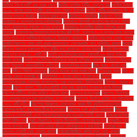
পার্টিকে ‘কিংস পার্টি’ বলা হচ্ছে কেন?
জাতীয় নাগরিক পার্টির নেতৃত্বে যারা
জাতীয় নির্বাচন
২০২৫ সালের শেষে অনুষ্ঠিত হতে পারে: প্রধান উপদেষ্টা
জাতীয় পার্টির চেয়ারম্যান জি এম
কাদের মন্তব্য করেছেন
জানলে অবাক হবেন
জানালেন বিজ্ঞানীরা"
জানালেন সুনিতা
জামায়াত ও অন্যান্য দলের প্রতিক্রিয়া''
জামায়াতে ইসলামী বাংলাদেশের নায়েবে আমির
সৈয়দ আবদুল্লাহ মুহাম্মদ তাহের বলেছেন
জামায়াতে ইসলামীর আমির শফিকুর রহমান
বলেছেন
জামালপুরের ইসলামপুর উপজেলায় স্ত্রী তিথী বেগমকে (২৩) হত্যার দায়ে আহসান
হাবিব নামে এক ব্যক্তিকে মৃত্যুদণ্ড দিয়েছেন আদালত।
জার্মান চ্যান্সেলর ওলাফ শলৎজ
জার্মানি ট্রাম্পের গাজা খালি করার প্রস্তাবকে 'কেলেঙ্কারি' বলে অভিহিত করেছে
জাহাজ
জীবনের সবচেয়ে গুরুত্বপূর্ণ তিন নারীর কথা জানালেন তারেক রহমান
জুলাই বিপ্লবগাথা
নিয়ে ছাপা হচ্ছে ৪০ কোটি বই
জুলাই-সেপ্টেম্বরের মধ্যে ব্যাংকটি ৬৬ পয়সা ইপিএস
অর্জন করেছে
জুলাই–সেপ্টেম্বর প্রান্তিকে ব্যাংক এশিয়ার লোকসান
জেইডেন সিলসের
টেস্ট ক্রিকেটে আন্তর্জাতিক অভিষেক
জেলেনস্কির প্রশংসা
ঝাল খাবার খেলেই মেদ
কমবে
টঙ্গীতে বিজিবি মোতায়েন
টমেটো সতেজ রাখার সহজ টিপস
টাইফয়েড জ্বর:
টানা ১৫
মাসের ভয়াবহ সংঘর্ষের পর
টিউলিপসহ ৭ জনের ব্যাংক হিসাব তলব
টেকসই
বিশ্ববিদ্যালয়ের তালিকায় বাংলাদেশের সেরা ড্যাফোডিল ইউনিভার্সিটি
টেসলার শেয়ারে বড়
ধাক্কা
ট্রাম্প–মাস্ক: ‘ইউএসএআইডি বন্ধ করা আমাদের শত্রুদের জন্য উপহার
ট্রাম্পের ঘাঁটিতে জনমত জরিপে এগিয়ে কমলা
ট্রাম্পের জন্য সুখবর
ট্রাম্পের নির্দেশনায়
গত শুক্রবার ভয়েস অব আমেরিকার মূল প্রতিষ্ঠান
ট্রাম্পের নির্দেশে ভয়েস অব আমেরিকার
১৩০০ কর্মী ছুটিতে
ট্রাম্পের পরিকল্পনা মোকাবেলায় আরব শীর্ষ কূটনীতিকদের বৈঠক
ট্রাম্পের ভাষণে কংগ্রেসে তীব্র উত্তেজনা
ট্রাম্পের সঙ্গে মোদির ফোনালাপ
ট্রাম্পের
স্বাক্ষরে সেনাবাহিনী থেকে ট্রান্সজেন্ডারদের বাদ দেওয়ার নির্বাহী আদেশ
ট্রেনের অগ্রিম
টিকিট বিক্রি শুরু
ট্রেন্ডি ডিজাইনে 'সারা'র শীতকালীন পোশাকের সংগ্রহ
ঠাকুরগাঁও শহর
থেকে অপহৃত হন
ঠান্ডা-কাশি থেকে বাঁচতে বাইকারদের যা করা উচিত
ডলারের দাম না
বাড়লেও প্রবাসী আয় যেভাবে বাড়ছে
ডলারের বিপরীতে রুপির মূল্য নেমে এসেছে
ইতিহাসের সর্বনিম্ন স্তরে
ডাইনোসর পুনরুদ্ধারের চেষ্টা করছেন বিজ্ঞানীরা
ডায়াবেটিস