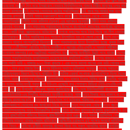
দিল্লির মুখ্যমন্ত্রী হিসেবে শপথ নিলেন বিজেপি নেত্রী রেখা গুপ্ত
দীর্ঘদিন অল্প অল্প জ্বর -
অবহেলা নয়
দুই দিন ধরে ইসরায়েল যেভাবে ফিলিস্তিনের গাজার নিরীহ মানুষের ওপর বর্বর
হামলা চালাচ্ছে
দুই দেশের নেতাদের কঠোর প্রতিক্রিয়া"
দুই বছর পর আবার শুরু হলো
জাহাজ রপ্তানি
দুটোই সমান গুরুত্বপূর্ণ মনে করে"
দুধ বিক্রেতা থেকে সেনার
লেফটেন্যান্ট!
দুর্নীতি দমন কমিশন (দুদক) এর আবেদন অনুযায়ী
দুর্নীতি দমন কমিশন
(দুদক) গতকাল
দুর্বল ব্যাংকের গ্রাহকদের উদ্দেশে বাংলাদেশ ব্যাংকের গভর্নরের আশ্বাস
দেড় কোটি টাকা আত্মসাতের অভিযোগ"
দেশকে ধ্বংসের পথে নিয়ে গিয়ে আ.লীগ নেতারা
পালিয়েছেন"
দেশীয় সয়াবিনের ৮০ শতাংশ উৎপাদিত হয় যে জেলা থেকে
দেশে দেশে
রমজান পালনে সাংস্কৃতিক ভিন্নতা
দেশে প্রথমবারের মতো উদযাপিত হচ্ছে কৃষক দিবস
দেশের ১১টি শিক্ষা বোর্ডের অধীনে অনুষ্ঠিত এ বছরের এইচএসসি ও সমমান পরীক্ষার
ফলাফল মঙ্গলবার (১৫ অক্টোবর) প্রকাশিত হবে
দেশের অর্থনীতি উল্টো পথে যাচ্ছে
দেশের
প্রথম প্রযুক্তিনির্ভর অ্যানিম্যাল ওয়েলফেয়ার প্ল্যাটফর্ম 'পেটগো'
দেশের বাজারে সোনার
দাম প্রতি ভরি ২ হাজার ৬১৩ টাকা বাড়ছে। এর ফলে ভালো মানের এক ভরি সোনার দাম
হবে ১ লাখ ৫৩ হাজার টাকা
দেশের বিভিন্ন স্থানে ভূমিকম্প অনুভূত
দেশের সবচেয়ে
দারিদ্র্যপ্রবণ বিভাগ হিসেবে পরিচিত ছিল
দৈনিক রেকর্ড সংখ্যক বাংলাদেশিকে ভিসা দিচ্ছে
সৌদি আরব
দোকানের ভবিষ্যৎ
দৌলতদিয়ায় ৭৩ হাজার টাকায় বিক্রি হলো
দ্বিতীয় পুত্রের
মা হলেন অভিনেত্রী প্রসূন
দ্য ইউএস এজেন্সি ফর গ্লোবাল মিডিয়া (ইউএসএজিএম)
ধর্ষণ
ধান
ধান উপদেষ্টা শফিকুল আলম জানিয়েছেন
নটর ডেম ইউনিভার্সিটি বাংলাদেশ
(এনডিইউবি)-এর দ্বিতীয় সমাবর্তন অনুষ্ঠিত হয়েছে আজ
নতুন টাকায় আর থাকবে না শেখ
মুজিবুর রহমানের ছবি।
নতুন দল
নতুন দলে গণ অধিকার পরিষদের ২০ নেতা
নতুন দলের
আত্মপ্রকাশে নেতাদের বড় জমায়েত নিয়ে উদ্বেগ
নতুন প্যাকেজ ঘোষণা
নতুন বছরে
হোয়াটসঅ্যাপের নতুন ফিচারগুলির উপহার
নতুন বাণিজ্য যুদ্ধের মুখোমুখি যুক্তরাষ্ট্র ও চীন
নতুন রাজনৈতিক শক্তির উদ্ভব: রাজনীতিতে নানা গুঞ্জন
নতুন স্বপ্ন
নয়াদিল্লি শেখ
হাসিনার ভারতে থাকার মেয়াদ বাড়িয়েছে
নরসিংদীর চরাঞ্চলে দুই পক্ষের সংঘর্ষে গুলিবিদ্ধ
হয়ে নিহত ২
নাইকো দুর্নীতি মামলায় খালেদা জিয়া সহ সকল আসামির খালাস
নাগরিক