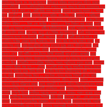
উইন্ডিজের বিপক্ষে বড় হার বাংলাদেশের
উড়িরচরে পরিবার কল্যাণকেন্দ্র পরিণত হয়েছে
পুলিশ ফাঁড়িতে
উত্তর মেসিডোনিয়ায় নৈশ ক্লাবে ভয়াবহ আগুনের ঘটনায় হতাহতদের নিয়ে
উত্তরা ব্যাংক দেবে ১৪৫ কোটি টাকা নগদ লভ্যাংশ
উত্তরা ব্যাংকের মুনাফা ৫০ শতাংশ
বৃদ্ধি
উত্তীর্ণ ৮৩
উদ্ধার
উপদেষ্টা হাসান আরিফ আর বেঁচে নেই
উরুগুয়ে ও ব্রাজিলের
বিপক্ষে শক্তিশালী দল ঘোষণা মেসিদের
এ আর রহমানের পারিশ্রমিক কত
এ বছর ফিতরার
সর্বনিম্ন পরিমাণ ১১০ টাকা এবং সর্বোচ্চ ২ হাজার ৮০৫ টাকা নির্ধারণ করা হয়েছে
এআই
এআই এর প্রভাব: গুগল ৩০০০০ কর্মীকে ছাঁটাইয়ের পথে
এআই প্রযুক্তি সম্বলিত নতুন
দুটি ল্যাপটপ বাজারে
এক ম্যাচ হাতে রেখে সিরিজ জয় টাইগারদের
একই অ্যাপে সব সেবা:
পর্যটকদের জন্য নতুন উদ্যোগ
একটি আন্দোলন
একটি বই
একটি বার্গারের দাম ৫ লাখ
একদিনে সর্বোচ্চ ওমরাহ যাত্রী প্রবাহের রেকর্ড
এখন আর না খেয়ে থাকতে হয় না
এবং
তারুণ্যের দ্রোহ
এবার চীন-রাশিয়া থেকেও ছড়ানো হচ্ছে গুজব: শফিকুল আলম
এবার
পাকিস্তানে শহীদ বুদ্ধিজীবী দিবস পালিত
এবারের আইপিএলে কোন দলের নেতৃত্বে
আছেন কে?.
এবি পার্টিতে যোগ দিলেন বিশিষ্ট ব্যবসায়ী আবু রাইয়ান আশয়ারী
এয়ার
অ্যাম্বুলেন্সে ঢাকার হজরত শাহজালাল বিমানবন্দর ত্যাগ করে লন্ডনের পথে রওনা হলেন
খালেদা জিয়া
এশিয়াটিক ল্যাবরেটরিজ লিমিটেড প্রথম প্রান্তিকে মুনাফা করেছে
এসএসসি
ও সমমান পরীক্ষা শুরু হবে ১০ এপ্রিল
এসএসসি ফরম পূরণের সময়সীমা বাড়ানো হয়েছে
এ্যানিকে পাঠানো হচ্ছে বিশ্ব সাঁতারে
ওই দিন বিকেলে অলিউল্লাহকে বাড়ি থেকে তুলে
নেয় পুলিশ
ওয়ালটন ফ্রিজ কিনে ২০ লাখ টাকা পেলেন কলেজ শিক্ষার্থী রাশেদ আলী
ওয়াশিংটনে হেলিকপ্টারের সঙ্গে সংঘর্ষে উড়োজাহাজ নদীতে বিধ্বস্ত
কমিশন দেশের চারটি
প্রদেশ গঠনের পরিকল্পনা করছে
কয়লা আমদানি না হওয়া পর্যন্ত বিদ্যুৎকেন্দ্র বন্ধ থাকবে
কয়লাসঙ্কটের কারণে বন্ধ মহেশখালী তাপবিদ্যুৎ কেন্দ্র
করমজলে তিন দিনে ৭৫০০
দর্শনার্থী
কর্ণফুলী টানেল
কলসিন্দুর গ্রামের অদম্য মেয়েরা আবারও প্রমাণ করেছে তাদের
দক্ষতা
কলাম্বিয়া বিশ্ববিদ্যালয়ের শিক্ষার্থী
কাঁচা মরিচে
কানপাকা রোগ - এক গুরুত্বপুর্ণ
সমস্যা
কানাডাকে যুক্তরাষ্ট্রের অঙ্গরাজ্য হতে বললেন ট্রাম্প
কানাডায় নিখোঁজ প্রবাসী
বাংলাদেশি শিক্ষার্থীর মরদেহ উদ্ধার
কানাডার প্রধানমন্ত্রী জাস্টিন ট্রুডো পদত্যাগ করতে