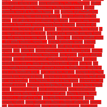
বিষয়ে ভালোই আলোচনা চলছে
গাজার জাবালিয়ায় ৪৮ ঘণ্টায় ৫০ শিশুর মৃত্যু
গাজীপুরে
ঈদের ছুটি বাড়ানোর দাবিতে শ্রমিকদের দেড় ঘণ্টার বিক্ষোভ ও অবরোধ
গাজীপুরে
ঝুটগুদামের আগুন দুই ঘণ্টার চেষ্টায় নিয়ন্ত্রণে
গাড়ি
গাড়িচাপায় বুয়েট শিক্ষার্থীর মৃত্যু:
একমাত্র সন্তানের প্রয়াণে মায়ের অশ্রু থামছে না
গায়ে তেল দেওয়ার সঠিক সময়
কখন?"
গার্মেন্ট সেক্টরে নতুন করে অস্থিরতা সৃষ্টির ষড়যন্ত্র
গুগল ফোন নম্বর কেন চায়
গোয়ালন্দে মা ইলিশ রক্ষায় অভিযানে ট্রলারে উদ্ধার আগ্নেয়াস্ত্র
গ্যাসের দাম বৃদ্ধি
পোশাক খাতে উদ্বেগের সৃষ্টি করেছে
গ্রেফতার
ঘন কুয়াশায় বেড়েছে শীতের অনুভূতি
ঘন
ঘন আঙুল মটকালে হতে পারে যে ক্ষতি
ঘরে বসেই ভ্রুর আকার ঠিক করার সহজ পদ্ধতি
ঘাড় ব্যথা কমানোর জন্য সহজ ব্যায়াম
ঘূর্ণিঝড়
ঘূর্ণিঝড় দানা
চট্টগ্রামে আইনজীবী হত্যায়
: যৌথ বাহিনীর অভিযানে গ্রেপ্তার ২০
চট্টগ্রামে ছিনতাইয়ের আতঙ্ক
চট্টগ্রামের
টেরিবাজারে পোশাকের গুদামে আগুন লাগার ঘটনা
চলতি মাসেই হবে প্রথম চন্দ্র ও
সূর্যগ্রহণ
চাকরি
চাকরির খবর
চামড়ার মানিব্যাগ আসল কি না কীভাবে বুঝবেন?
চারপাশের
বাস্তবতা বদলে দিচ্ছে যে জনপ্রিয় প্রযুক্তিগুলো
চিন্ময় কৃষ্ণ দাস
চীনে নতুন ভাইরাসের
প্রাদুর্ভাব
চীনে প্রবীণদের যত্নে এআই প্রযুক্তির দিকে ঝুঁকছে সরকার
চীনের নতুন
জ্বালানির উৎস থেকে ৬০ হাজার বছরের বিদ্যুতের চাহিদা পূরণ হবে
চীনের মতে
চুরির
স্থান স্বরাষ্ট্র উপদেষ্টা লেফটেন্যান্ট জেনারেল (অব.) মো. জাহাঙ্গীর আলম চৌধুরীর বাসা
থেকে এক কিলোমিটারের মধ্যে।
চুল বড় করার জন্য সেরা তেল
চৌদ্দগ্রামে বন্ধুর প্রেমে
সহায়তার জন্য স্কুলছাত্রকে পিটুনি
ছাত্রদের নতুন দল গঠনে শেষ মুহূর্তেও সঙ্কট কাটেনি
ছিল অন্য সংক্রমণও"
ছেলে ক্রিকেটার হোক চান না উমর আকমল
ছেলেদের জন্য কোন
পোশাকটি মানানসই?
ছেলেদের জন্য সানস্ক্রিন ক্রিম ব্যবহার
ছেলেদের পছন্দের আধুনিক
ফ্যাশন
ছেলেদের ফ্যাশন টিপস
ছোলা খাওয়ার উপকারিতা
জনতা মাদ্রাসাশিক্ষককে
অশোভন কাজের অভিযোগে পুলিশের হাতে সোপর্দ করল
জমিয়তে উলামায়ে ইসলাম
বাংলাদেশ ও এবি পার্টি মনে করে যে
জম্মু–কাশ্মীরে অশান্তির নতুন তরঙ্গ
জরায়ুমুখ
ক্যানসার প্রতিরোধ
জলবায়ু পরিবর্তন খরার তীব্রতা ও বিস্তৃতি বাড়িয়ে দিচ্ছে
জলাতঙ্ক
টিকা
জাতীয় দলে ফিরছেন তামিম!
জাতীয় নাগরিক কমিটির আহ্বায়ক
জাতীয় নাগরিক