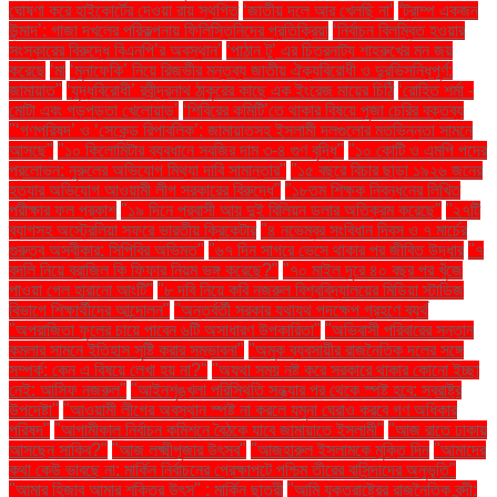
ঘোষণা করে হাইকোর্টের দেওয়া রায় স্থগিত
‘জাতীয় দলে আর খেলছি না’
‘ট্রাম্প একজন
উন্মাদ’: গাজা দখলের পরিকল্পনায় ফিলিস্তিনিদের প্রতিক্রিয়া
‘নির্বাচন বিলম্বিত হওয়ার
সংস্কারের বিরুদ্ধে বিএনপি’র অবস্থান’
‘পাঠান টু’ এর চিত্রনাট্য শাহরুখের মন জয়
করেছে
‘মা
‘মুনাফেকি’ নিয়ে রিজভীর মন্তব্য জাতীয় ঐক্যবিরোধী ও দুরভিসন্ধিপূর্ণ:
জামায়াত"
‘যুদ্ধবিরোধী’ রবীন্দ্রনাথ ঠাকুরের কাছে এক ইংরেজ মায়ের চিঠি
‘রোহিত শর্মা -
মোটা এবং গড়পড়তা খেলোয়াড়’
‘শিবিরের কমিটি’তে থাকার বিষয়ে পূজা চেরির বক্তব্য
"‘গণপরিষদ’ ও ‘সেকেন্ড রিপাবলিক’: জামায়াতসহ ইসলামী দলগুলোর মতভিন্নতা সামনে
আসছে"
"১০ কিলোমিটার ব্যবধানে সবজির দাম ৩-৪ গুণ বৃদ্ধি"
"১০ কোটি ও এমপি পদের
প্রলোভন: নুরুলের অভিযোগ মিথ্যা দাবি সামান্তার"
"১৫ বছরে বিচার ছাড়া ১৯২৬ জনের
হত্যার অভিযোগ আওয়ামী লীগ সরকারের বিরুদ্ধে"
"১৮তম শিক্ষক নিবন্ধনের লিখিত
পরীক্ষার ফল প্রকাশ
"১৯ দিনে প্রবাসী আয় দুই বিলিয়ন ডলার অতিক্রম করেছে"
"২৭টি
ব্যাগসহ অস্ট্রেলিয়া সফরে ভারতীয় ক্রিকেটার
"৪ নভেম্বর সংবিধান দিবস ও ৭ মার্চের
গুরুত্ব অস্বীকার: সিপিবির অভিমত"
"৬৭ দিন সাগরে ভেসে থাকার পর জীবিত উদ্ধার
"৭
বদলি নিয়ে ব্রাজিল কি ফিফার নিয়ম ভঙ্গ করেছে?"
"৭০ মাইল দূরে ৪০ বছর পর খুঁজে
পাওয়া গেল হারানো আংটি"
"৮ দবি নিয়ে কবি নজরুল বিশ্ববিদ্যালয়ের মিডিয়া স্টাডিজ
বিভাগে শিক্ষার্থীদের আন্দোলন"
"অন্তর্বর্তী সরকার যথাযথ পদক্ষেপ গ্রহণে ব্যর্থ
"অপরাজিতা ফুলের চায়ে পাবেন ৬টি অসাধারণ উপকারিতা"
"অভিবাসী পরিবারের সন্তান
কমলার সামনে ইতিহাস সৃষ্টি করার সম্ভাবনা"
"অমুক ব্যবসায়ীর রাজনৈতিক দলের সঙ্গে
সম্পর্ক: কেন এ বিষয়ে লেখা হয় না?"
"অযথা সময় নষ্ট করে সরকারে থাকার কোনো ইচ্ছা
নেই: আসিফ নজরুল"
"আইনশৃঙ্খলা পরিস্থিতি সন্ধ্যার পর থেকে স্পষ্ট হবে: স্বরাষ্ট্র
উপদেষ্টা"
"আওয়ামী লীগের অবস্থান স্পষ্ট না করলে যমুনা ঘেরাও করবে গণ অধিকার
পরিষদ"
"আগামীকাল নির্বাচন কমিশনে বৈঠকে যাবে জামায়াতে ইসলামী"
"আজ রাতে ঢাকায়
আসছেন সাকিব?"
"আজ লক্ষ্মীপূজার উৎসব"
"আজহারুল ইসলামকে মুক্তি দিন
"আমাদের
কথা কেউ ভাবছে না: মার্কিন নির্বাচনের প্রেক্ষাপটে পশ্চিম তীরের বাসিন্দাদের অনুভূতি"
"আমার হিজাব আমার শক্তির উৎস" : মার্কিন ছাত্রী
"আমি যুক্তরাষ্ট্রের রাজনৈতিক বন্দী: