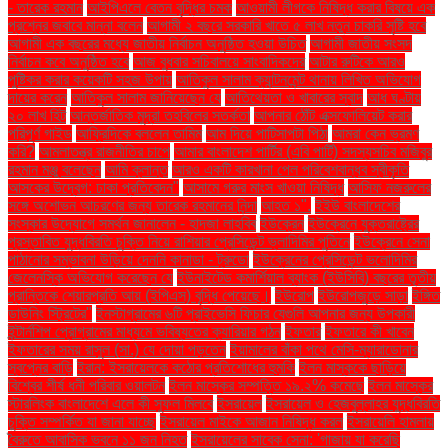
- তারেক রহমান
আইপিএলে বেতন বৃদ্ধির চমক
আওয়ামী লীগকে নিষিদ্ধ করার বিষয়ে এক
প্রশ্নের জবাবে মান্না বলেন
আগামী ২ বছরে সরকারি খাতে ৫ লাখ নতুন চাকরি সৃষ্টি হবে
আগামী এক বছরের মধ্যে জাতীয় নির্বাচন অনুষ্ঠিত হওয়া উচিত
আগামী জাতীয় সংসদ
নির্বাচন কবে অনুষ্ঠিত হবে
আজ বুধবার সচিবালয়ে সাংবাদিকদের
আটার রুটিকে আরও
পুষ্টিকর করার কয়েকটি সহজ উপায়
আতিকুল সালাম ক্যান্টনমেন্ট থানায় লিখিত অভিযোগ
দায়ের করেন
আতিকুল সালাম জানিয়েছেন যে
আতিথেয়তা ও খাবারের স্বাদ
আধ ঘণ্টায়
২০ লাখ হিট
আন্তর্জাতিক মুদ্রা তহবিলের সতর্কতা
আপনার ঠোঁট এক্সফোলিয়েট করার
পরিপূর্ণ গাইড
আফ্রিদিকে বললেন তামিম
আম দিয়ে পাটিসাপটা পিঠা
আমরা কেন ভ্রমণ
করি?
আমলাতন্ত্র রাজনীতির চাপে
আমার বাংলাদেশ পার্টির (এবি পার্টি) সদস্যসচিব মজিবুর
রহমান মঞ্জু বলেছেন
আমি ক্লান্ত
আরও একটি কারখানা পেল পরিবেশবান্ধব স্বীকৃতি
আসকের উদ্বেগ: ঢাকা প্রতিবেদন"
আসামে গরুর মাংস খাওয়া নিষিদ্ধ
আসিফ নজরুলের
সঙ্গে অশোভন আচরণের জন্য তারেক রহমানের নিন্দা
আহত ১".
ইইউ বাংলাদেশের
সংস্কার উদ্যোগে সমর্থন জানালেন - হাদজা লাহবিব
ইউক্রেন
ইউক্রেনে যুক্তরাষ্ট্রের
প্রস্তাবিত যুদ্ধবিরতি চুক্তি নিয়ে রাশিয়ার প্রেসিডেন্ট ভ্লাদিমির পুতিনে
ইউক্রেনে সেনা
পাঠানোর সম্ভাবনা উড়িয়ে দেননি কানাডা - ট্রুডো
ইউক্রেনের প্রেসিডেন্ট ভলোদিমির
জেলেনস্কি অভিযোগ করেছেন যে
ইউনাইটেড কমার্শিয়াল ব্যাংক (ইউসিবি) বছরের তৃতীয়
প্রান্তিকে শেয়ারপ্রতি আয় (ইপিএস) বৃদ্ধি পেয়েছে।
ইউরোপ
ইউরোপজুড়ে সাড়া
ইঙ্গিত
ডাউনিং স্ট্রিটের"
ইনস্টাগ্রামের ৬টি প্রাইভেসি ফিচার যেগুলি আপনার জন্য উপকারী
ইন্টার্নশিপ প্রোগ্রামের মাধ্যমে ভবিষ্যতের ক্যারিয়ার গঠন
ইফতার
ইফতারে কী খাবেন
ইফতারের সময় রাসুল (সা.) যে দোয়া পড়তেন
ইয়ামালের বাঁকা পথে মেসি-ম্যারাডোনার
স্বপ্নের বাড়ি
ইরান: ইসরায়েলকে কঠোর প্রতিশোধের হুমকি
ইলন মাস্ককে ছাড়িয়ে
বিশ্বের শীর্ষ ধনী পরিবার ওয়ালটন
ইলন মাস্কের সম্পত্তি ১৯.২% কমেছে
ইলন মাস্কের
স্টারলিংক বাংলাদেশে এলে কী সুফল মিলবে
ইসরায়েল
ইসরায়েল ও হেজবুল্লাহর যুদ্ধবিরতি
চুক্তি সম্পর্কিত যা জানা যাচ্ছে
ইসরায়েল মাইকে আজান নিষিদ্ধ করল
ইসরায়েলি হামলায়
বৈরুতে আবাসিক ভবনে ১১ জন নিহত
ইসরায়েলের সাবেক সেনা: 'গাজায় যা করেছি