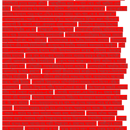
ফিলিস্তিনি ছাত্র মাহমুদ খলিল"
"আর্জেন্টিনার কাছে ৬ গোল খেয়ে সেই ব্রাজিল এখন
শীর্ষে"
"আলী-চমকের পর হৃদয়-ঝড়ে বরিশাল পৌঁছালো ফাইনালে আবারো"
"আলেপ্পোর পর
সিরিয়ার অন্যান্য শহর দখলে এগিয়ে চলেছে হায়াত আল-শাম: কে বা কারা তারা?"
"আসলাঙ্কারের সেঞ্চুরি ও তিকশানার ঘূর্ণিতে অস্ট্রেলিয়াকে বিস্মিত করল শ্রীলঙ্কা"
"আসলেই কি আপেল খেলে রোগমুক্ত থাকা সম্ভব?"
"ইতালিতে যাওয়ার উদ্দেশ্যে
লিবিয়ায় নিখোঁজ ২৪ জন
"ইসরায়েলি ৩ জিম্মি মুক্ত
"ইসরায়েলি বাহিনীর অভিযানে বন্ধ
হয়ে গেছে উত্তর গাজার শেষ হাসপাতালটি"
"ইসরায়েলে নেতানিয়াহুর বিরুদ্ধে হাজারো
মানুষের প্রতিবাদ: দ্য গার্ডিয়ান"
"উড়োজাহাজে ৪০ ঘণ্টার নির্যাতন: হাতকড়া
"উৎসবমুখর
পরিবেশে নটর ডেম ইউনিভার্সিটি বাংলাদেশের দ্বিতীয় সমাবর্তন সফলভাবে অনুষ্ঠিত"
"এই
দেশ ১৯৭১-এর শহীদদের রক্তের প্রতি বিশ্বাসঘাতকতা করেছে: কুমিল্লায় জোনায়েদ
সাকির মন্তব্য"
"এক মাস ধরে খোলা সয়াবিন তেল ব্যবহার করছেন বাণিজ্য উপদেষ্টা"
"একটি আমলকীর অসীম উপকারিতা!"
"একুশে পদক পাচ্ছেন ১৪ বিশিষ্ট ব্যক্তি ও জাতীয়
নারী ফুটবল দল"
"এশিয়াটিক ল্যাবরেটরিজের মুনাফা কমেছে"
"এসঅ্যান্ডপি আদানির তিনটি
কোম্পানির ঋণমান কমালো"
"এহুদ ওলমার্ট কীভাবে তৈরি করেছিলেন ইসরায়েল-ফিলিস্তিন
রাষ্ট্রের মানচিত্র"
"ঐকমত্য কমিশন রাজনৈতিক দলগুলোর সাথে আলাদাভাবে আলোচনা
করবে: আলী রীয়াজ"
"ওসমানী বিমানবন্দরে অগ্নিনির্বাপণ মহড়ায় অংশ নিলেন বেবিচক
চেয়ারম্যান"
"কাউকে বিশৃঙ্খলা সৃষ্টির সুযোগ দেওয়া যাবে না
"কিশোরগঞ্জে ভাঙারি দোকানে
মর্টার শেল দেখতে পেয়ে ৯৯৯-এ কল
"কেনেডি হত্যাকাণ্ডের বিষয়ে ৮০ হাজার পৃষ্ঠার
গোপন নথি প্রকাশ"
"ক্ষমতায় থাকা অবস্থায় নির্বাচনে অংশগ্রহণ জনগণ আর মেনে নেবে
না: জি এম কাদের"
"গণ–অভ্যুত্থানের ছয় মাস পর ছেলের মরদেহ পেয়ে মা'র অবিরত
কান্না"
"গণমাধ্যম সরকার অখুশি হবে এমন সংবাদ প্রকাশে ভয় পাচ্ছে: জি এম কাদের"
"গাজায় ২ মার্চের পর খাদ্য সহায়তা প্রবাহ বন্ধ: জাতিসংঘ"
"গাজায় অবৈধ আদেশ
অমান্য করতে সেনাদের প্রতি ইসরায়েলের সাবেক নিরাপত্তা উপদেষ্টার আহ্বান"'
"গাজার
সংঘর্ষ বন্ধের জন্য আলোচনার প্রতি ইসরায়েল ও হামাসের আগ্রহ"
"গাজীপুরে হামলা:
ওসি প্রত্যাহার
"গোসলের আগে না পরে
"ঘরের বাতাসে দূষণ: সুস্থ থাকার জন্য করণীয়".