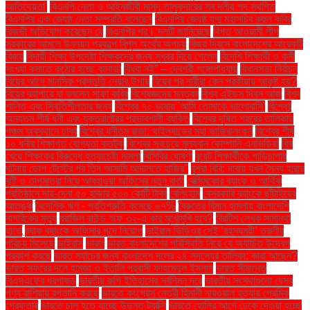
আতিথেয়তা'
বিএনপি নেতা ও আইনজীবী মাসুদ তালুকদারের সব দলীয় পদ স্থগিত
বিএনপির এক জ্যেষ্ঠ নেতা সম্প্রতি বলেছেন
বিএনপির জ্যেষ্ঠ যুগ্ম মহাসচিব রুহুল কবির
রিজভী অভিযোগ করেছেন যে
বিএনপির পর। দলটি জানিয়েছে
বিগত আওয়ামী লীগ
সরকারের আমলে উন্নয়ন প্রকল্পে বিপুল অর্থের অপচয়
বিজয় দিবসে বাংলাদেশের আরেকটি
বিজয়
বিদায়ী শিক্ষা উপদেষ্টা শিক্ষকদের জন্য সুখবর দিয়ে গেলেন
বিদেশি শিক্ষার্থী ও কর্মী
সংখ্যা কমাতে কঠোর হচ্ছে কানাডা
বিধবা নই” – দেবশ্রী গঙ্গোপাধ্যায়
বিধানসভা নির্বাচন
বিয়ের আগে মানসিক প্রস্তুতি নেয়ার উপায়
বিয়ের পর নারীরা কেন পরকীয়ায় আকৃষ্ট হয়?
বিয়ের ব্যাপারে যা বললেন সাফা কবির
বিশেষজ্ঞদের মন্তব্য
বিশ্ব এইডস দিবস আজ
বিশ্ব
শান্তি এবং স্থিতিশীলতার জন্য
বিশ্বের ৭০ ভাষায় 'আমি তোমাকে ভালোবাসি'
বিশ্বের
অন্যতম শীর্ষ ধনী এবং যুক্তরাষ্ট্রের প্রভাবশালী ব্যক্তি
বিশ্বের দূষিত শহরের তালিকায়
পঞ্চম অবস্থানে ঢাকা
বিশ্বের ধনীতম রাজা: থাইল্যান্ডের মহা ভাজিরালংকর্ন
বিশ্বের শীর্ষ
১০ ধনীর শিক্ষাগত যোগ্যতা কতটুকু
বিশ্বের সবচেয়ে মূল্যবান কোম্পানি এনভিডিয়া
বিষ
খেয়ে শিক্ষকের বিরুদ্ধে হত্যাচেষ্টা মামলা
বিসিবির ঘোষণা
বুয়েট শিক্ষার্থীকে গাড়িচাপার
ঘটনায় ডোপ টেস্টের পর তিন আসামি আদালতে হাজির"
বুশরা বিবি: দাবায় যখন সৈন্য হারায়
বৃষ্টি ও তাপমাত্রা নিয়ে আবহাওয়া অফিসের নতুন বার্তা
বেক্সিমকোর ব্যাংক ও আর্থিক
প্রতিষ্ঠানে দায়-দেনা ৫০ হাজার ৫০০ কোটি টাকা
বেলিংহাম
বেসরকারি ব্যাংকে ছাঁটাইয়ের
আতঙ্ক
বৈদেশিক ঋণ - প্রতিশ্রুতি কমেছে ৬৭%
বৈরুতের বিমান হামলায় বাংলাদেশি
নাগরিকের মৃত্যু
ব্রাজিল রাউন্ড অফ ৩২-এ কার মুখোমুখি হবে?
ব্রিটিশ লেখক সামান্থা
হার্ভে
ব্র্যাক ব্যাংকে অফিসার পদে নিয়োগ
ভাইরাল ভিডিওর সেই ‘রহস্যময়ী’ তরুণীর
পরিচয় মিলেছে
ভাইরাস
ভারত
ভারত বাংলাদেশের পরিস্থিতি নিয়ে যে অযাচিত উদ্বেগ
প্রকাশ করছে
ভারত ম্যাচের জন্য বাংলাদেশ দলের ২৪ সদস্যের তালিকা: কারা আছেন?
ভারত সফরের দলে হামজা ও ইতালি প্রবাসী ফাহমেদুল ইসলাম
ভারত সীমান্তে
বিএসএফের ধরপাকড়
ভারতীয় রুপি ইতিহাসের সর্বনিম্ন দরে
ভারতীয় সংস্থাগুলো যেসব
পণ্য রাশিয়ায় রপ্তানি করছে
ভারতে কংগ্রেস নেত্রী হিমানী নারওয়াল হত্যায় প্রেমিক
গ্রেফতার
ভারতে চালু হতে যাচ্ছে উড়ন্ত ট্যাক্সি
ভারতে হোলির আগে ঢেকে দেওয়া হচ্ছে