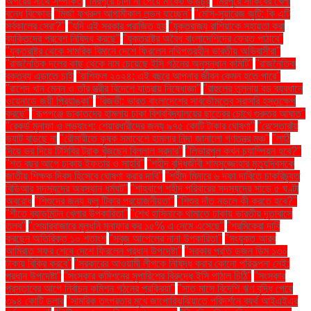
অপরের সাথে সম্পর্কিত
"মিরপুরে চাঁদা না পেয়ে মার্কেট ভাঙচুর
"মিরপুরে সাকিবের খেলা
বন্ধে বিক্ষোভ
"মির্জা ফখরুল আগামীকাল লন্ডন যাচ্ছেন"
"মেসি-সুয়ারেজ জুটি: কি এটি
সর্বকালের সেরা?"
"যদি এই সরকার পরাজিত হয়
"যুক্তরাজ্য রাশিয়াকে সহায়তা করা
ব্যক্তিদের প্রবেশ নিষিদ্ধ করছে"
"যুক্তরাষ্ট্র অবৈধ বাংলাদেশিদের ফেরত পাঠাবে"
"যুক্তরাষ্ট্র থেকে সামরিক বিমানে দেশে ফিরলেন নথিপত্রহীন ভারতীয় অভিবাসীরা"
"রাজনৈতিক দলের কাছ থেকে নাম চেয়েছে ইসি গঠনের অনুসন্ধান কমিটি"
"রাজনৈতিক
বক্তব্য এড়াতে চাই
"রাশিফল ২০২৪: এই বছরে আপনার জীবন কেমন হতে পারে"
"রাশেদ খান মেনন ও তাঁর স্ত্রীর বিদেশে যাত্রায় নিষেধাজ্ঞা"
"রাহুলের তুলনায় বড় ব্যবধানে
ওয়েনাডে জয়ী প্রিয়াঙ্কা"
"রিজভী: ভারত বাংলাদেশের সার্বভৌমত্বে সরাসরি হস্তক্ষেপ
করছে"
"রূপগঞ্জে ডাকাতদের হামলায় ঢাকা বিশ্ববিদ্যালয়ের ছাত্রের চোখে গুরুতর আঘাত"
"রেকর্ড মুনাফা ও লভ্যাংশ: শেয়ারধারীদের জন্য ৯৭৫ কোটি টাকার ঘোষণা"
"রেস্তোরাঁয়
ভ্যাট বাড়ছে না
"রৌমারীতে কৃষক সমাবেশে হামলার নিন্দা জানালো গণতন্ত্র মঞ্চ"
"লাঠি
দিয়ে ভর দিয়ে টিসিবির ট্রাক খুঁজছেন বিল্লাল সরদার"
"লিভারপুল কখন চ্যাম্পিয়ন হবে?"
"শত বছর আগে ঢাকায় ইফতার ও সাহ্‌রি"
"শহীদ বুদ্ধিজীবী শামসুজ্জোহার মৃত্যুদিবসকে
জাতীয় শিক্ষক দিবস হিসেবে ঘোষণা করার দাবি"
"শহীদ মিনারে ৬ দফা দাবিতে চাকরিচ্যুত
বিডিআর সদস্যদের অবস্থান ধর্মঘট"
"শাহবাগে শহীদ পরিবারের সদস্যদের সাড়ে ৫ ঘণ্টা
অবরোধ
"শিশুদের জন্য ফ্লু টিকার প্রয়োজনীয়তা"
"শিশুর দাঁত নড়লে কী করতে হবে?"
"শীতে ব্যাডমিন্টন খেলার উপকারিতা"
"শেখ হাসিনাকে থামাতে ঢাকায় ভারতীয় দূতাবাসে
তলব"
"শেয়ারবাজারে মূলধনি মুনাফার কর ১৫% এ নেমে এসেছে"
"শ্রমিকেরা দাবি
করছেন অতিরিক্ত ১০ শতাংশ
"সবুজ আপেলের নানা উপকারিতা"
"সংযুক্ত আরব
আমিরাত সফর শেষে দেশে ফিরলেন প্রধান উপদেষ্টা"
"সরকার প্রতি ডজন ডিম ১৩০
টাকায় বিক্রি করবে"
"সরকারের আওয়ামী লীগকে নিষিদ্ধ করার কোনো পরিকল্পনা নেই:
প্রধান উপদেষ্টা"
"সংস্কার কমিশনের সুপারিশের বিরুদ্ধে ইসি পাঠাল চিঠি"
"সংস্কার
প্রস্তাবের আগে নির্বাচন কমিশন গঠনের প্রক্রিয়া"
"সাত মাসে বিদেশি ঋণ বৃদ্ধি পেয়ে
৩৯৪ কোটি ডলার
"সামরিক তৎপরতার মুখে জাপোরিঝঝিয়াতে পরিদর্শনে ব্যর্থ আইএইএর