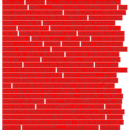
পৌঁছে গেছে যে
বললেন ট্রাম্প
বস্ত্র ও পোশাক খাতে গ্যাসের দাম বাড়ানোর পরিকল্পনা
স্থগিতের আহ্বান
বাকৃবিতে ১২০০ শিক্ষার্থীর অংশগ্রহণে ছাত্রশিবিরের গণইফতার
বাঙালি
জাতির আত্মগৌরবের মহান বিজয় দিবস আজ
বাঙালি নারীর পোশাক এবং ফ্যাশন সচেতনতা
বাঙালি হিন্দু সম্প্রদায়ের অন্যতম ধর্মীয় উৎসব লক্ষ্মীপূজা আজ
বাচ্চাকে খাওয়ানোর সময়
মোবাইল ফোনের বিকল্প কী?
বাজারে এসেছে গিগাবাইটের কৃত্রিম বুদ্ধিমত্তাযুক্ত
মাদারবোর্ড
বাজারে খেজুরের দাম ১
বাজারে নতুন স্টাইলিশ স্মার্টফোন ইনফিনিক্স হট ৫০
প্রো প্লাস
বাণিজ্য উপদেষ্টা শেখ বশিরউদ্দীন বলেছেন
বাবা-মায়ের অনুমতি ছাড়া ফেসবুক
ব্যবহার করা যাবে না
বার্ষিক সর্বোচ্চ বেতন ১ কোটি ৭ লাখ টাকা"
বাংলা একাডেমি সাহিত্য
পুরস্কার ২০২৪ পাচ্ছেন যাঁরা
বাংলা নিউজ
বাংলা সিনেমা
বাংলাদেশ জামায়াতে ইসলামের
আমির ডা. শফিকুর রহমান বলেছেন
বাংলাদেশ টেলিযোগাযোগ নিয়ন্ত্রণ কমিশন (বিটিআরসি)
চেয়ারম্যান মো. এমদাদ উল বারী জানিয়েছেন
বাংলাদেশ থেকে গার্মেন্টসের অর্ডার চলে
যাচ্ছে ভারত ও পাকিস্তানে
বাংলাদেশ ব্যাংক সরকারি ও বেসরকারি সব ব্যাংক শাখাকে
নির্দেশ দিয়েছে
বাংলাদেশ ভারতের কাছে তীব্র প্রতিবাদ জানিয়েছে
বাংলাদেশ সরকার
তারল্য সংকটে থাকা ছয় ব্যাংককে ২২
বাংলাদেশকে কারও ‘চোখ রাঙানো’ গ্রহণযোগ্য নয়
বাংলাদেশে আগামী জাতীয় নির্বাচন কবে হবে
বাংলাদেশে খুব জনপ্রিয় ৩০ রকম ভর্তা
বাংলাদেশে দুটি বিখ্যাত মানুষের নাম এক হওয়া সত্ত্বেও তাঁদের মধ্যে কিছুটা পার্থক্য
রয়েছে
বাংলাদেশে ধর্মীয় সংখ্যালঘুদের ওপর নির্যাতন যুক্তরাষ্ট্রের জন্য একটি বড়
উদ্বেগের বিষয় বলে মন্তব্য করেছেন দেশটির জাতীয় গোয়েন্দাপ্রধান তুলসী গ্যাবার্ড।
বাংলাদেশে নিযুক্ত জাপানের রাষ্ট্রদূত সাইদা শিনইচি ও জাইকার দক্ষিণ এশিয়া বিভাগের
মহাপরিচালক আইট টেরুইউকি
বাংলাদেশে নেটওয়ার্ক পেশাজীবীদের জন্য ট্রেনিং সেন্টার
স্থাপন করেছে হুয়াওয়ে
বাংলাদেশের আরসিইপিতে যোগ দেওয়ার উদ্যোগ
বাংলাদেশের
কমিউনিস্ট পার্টি (সিপিবি) দলের ৭৭তম প্রতিষ্ঠাবার্ষিকী উপলক্ষে এক বিবৃতিতে জানিয়েছে
বাংলাদেশের গণতান্ত্রিক রূপান্তরে নারীরা ছিল অগ্রভাগে -প্রধান উপদেষ্টা
বাংলাদেশের
পণ্য রপ্তানি সম্প্রতি ইতিবাচক প্রবণতা দেখাচ্ছে। টানা চার মাস ধরে পণ্য রপ্তানি ৪
বিলিয়ন ডলার
বাংলাদেশের সংখ্যাগরিষ্ঠ ৬১.১ শতাংশ মানুষ মনে করেন
বাংলার মানুষের