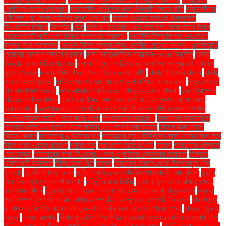
রোগীদের আতঙ্কের কারণ
ডায়াবেটিস রোগীদের জন্য উপকারী সজনে ডাঁটা
ডায়াবেটিসের
৪টি লক্ষণ যা কেবল নারীদের মধ্যে দেখা যায়
ডালিম খাওয়ার অসংখ্য উপকারিতা
ডিএসসিসি নির্বাচন
ডিপসিক
ডেঙ্গু
ডেঙ্গু হওয়ার কারণ এবং তার হাত থেকে বাঁচার উপায়
ডেভেলপমেন্ট পার্টি পেল নির্বাচন কমিশনের নিবন্ধন"
ডেসটিনি-ইভ্যালি সহ এমএলএম
ব্যবসা নিয়ে সতর্কবার্তা
ডোনাল্ড ট্রাম্প যুক্তরাষ্ট্রের কেন্দ্রীয় গোয়েন্দা সংস্থা (এফবিআই)
ড্রোনের মাধ্যমে নজরদারি চলছে
ঢাকা আন্তর্জাতিক ম্যারাথন-২০২৫ অনুষ্ঠিত
ঢাকায়
ছিনতাই ও ডাকাতির প্রবণতা
ঢাকায় নিযুক্ত জাতিসংঘের আবাসিক সমন্বয়কারী গোয়েন
লুইস বলেছেন
ঢাকায় হাঁটার গতি এখন গাড়ির চেয়েও বেশি''
ঢাকার পাইকারি বাজার'
ঢাকার
বাতাস ‘অস্বাস্থ্যকর’
ঢাবি উপাচার্যের দুঃখ প্রকাশ অনাকাঙ্ক্ষিত ঘটনার জন্য
তবুও শ্রোতা
হীন বাংলাদেশ বেতার”
তবে আমরাও পরাজিত হব: মাহমুদুর রহমান মান্না"
তরুণ ট্রাম্পের
চরিত্রে দুর্দান্ত স্ট্যান
তরুণ-তরুণীদের অঙ্গ-প্রত্যঙ্গের ক্ষতির প্রবণতা বৃদ্ধি করছে
অ্যালকোহল
তরুণদের নতুন রাজনৈতিক দলের প্রতিষ্ঠাকালীন কমিটির সদস্য সংখ্যা
এখনও চূড়ান্ত হয়নি। তবে জানা গেছে
তা অব্যাহত রয়েছে।
তাজা ফল আমদানিতে
সম্পূরক শুল্ক ৩০ শতাংশ থেকে কমিয়ে ২৫ শতাংশ করা হয়েছে
তাঁদের জন্য আগে
স্ক্রিনিং জরুরি
তাপমাত্রা ৯ ডিগ্রির ঘরে
তাপমাত্রা বৃদ্ধি উদ্ভিদের কার্বন শোষণ বন্ধ করে
দিতে পারে - নতুন গবেষণা
তামিল নাড়ু
তার জন্য আমি দুঃখিত'
তারকা
তারুণ্যের শক্তিতে
‘সব সম্ভব’
তাহসানের কারণেই রোজা ও তার প্রেমিকের ব্রেকআপ হয়েছিল
তিব্বতে
শক্তিশালী ভূমিকম্প
তীব্র হচ্ছে শীত
তুরস্ক
তুরস্কের সরকার থেকে ইস্তানবুলে ফ্রি
ইফতার
তুলসী গ্যাবার্ড বলেন
তৃতীয় প্রান্তিকে ইউসিবির শেয়ারপ্রতি আয় বৃদ্ধি"
তৃতীয়
বিয়ে নিয়ে মুখ খুললেন শাকিব খান
তেঁতুলিয়ায় ৮ ডিগ্রি
ত্বক ও চুল ভালো রাখতে খেতে
হবে যেসব খাবার
ত্রিশের আগে ভেঙে গেল এ আর রহমান ও সায়রা বানুর সংসার
ৎস্য ও
প্রাণিসম্পদ উপদেষ্টা ফরিদা আখতার সম্প্রতি ফেসবুকে যে পোস্টটি দিয়েছেন
থাইল্যান্ডে
৬ মাস ধরে নিখোঁজ বাংলাদেশি যুবক থাই নারীর সঙ্গে হোটেলে পাওয়া গেল!
থাকছে ‘জুলাই
চত্বর’
দশরথ রঙ্গশালা
দিনাজপুরে বিএনপির মিছিলে ককটেল হামলার ঘটনায় আওয়ামী লীগ