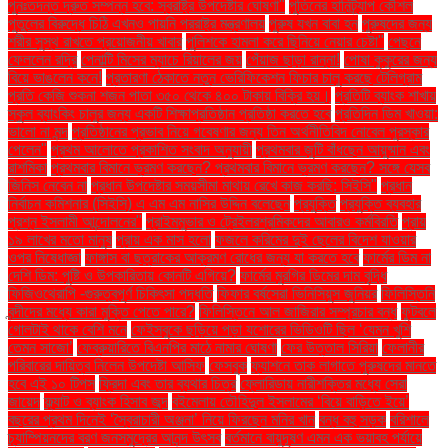
পুনঃতদন্ত দ্রুত সম্পন্ন হবে: স্বরাষ্ট্র উপদেষ্টার ঘোষণা"
পুতিনের হানিট্র্যাপ কৌশল
পুতুলের বিরুদ্ধে চিঠি এখনও পায়নি পররাষ্ট্র মন্ত্রণালয়
পুরুষ যখন বাবা হন
পুরুষদের জন্য
শরীর সুস্থ রাখতে প্রয়োজনীয় খাবার
পুলিশকে হামলা করে ছিনিয়ে নেয়ার চেষ্টা"
পেছনে
ফেললেন রদ্রি
পেনাল্টি মিসের ম্যাচে রিয়ালের জয়
পেঁয়াজ ছাড়া রান্না!
পোষা কুকুরের জন্য
বিয়ে ভাঙলেন কনে!
প্রতারণা ঠেকাতে নতুন ভেরিফিকেশন ফিচার চালু করছে টেলিগ্রাম
প্রতি কেজি শুকনা শজন পাতা ৩৫০ থেকে ৪০০ টাকায় বিক্রি হয়।
প্রতিটি ব্যাংক শাখায়
স্কুল ব্যাংকিং চালুর জন্য একটি শিক্ষাপ্রতিষ্ঠান প্রতিষ্ঠা করতে হবে
প্রতিদিন ডিম খাওয়া:
ভালো না মন্দ
প্রতিষ্ঠানের প্রভাব নিয়ে গবেষণার জন্য তিন অর্থনীতিবিদ নোবেল পুরস্কার
পেলেন"
প্রথম আলোতে প্রকাশিত সংবাদ অনুযায়ী
প্রথমবার জুটি বাঁধছেন আয়ুষ্মান এবং
রাশমিকা
প্রথমবার বিমানে ভ্রমণ করছেন? প্রথমবার বিমানে ভ্রমণ করছেন? সঙ্গে যেসব
জিনিস নেবেন না
প্রধান উপদেষ্টার সময়সীমা মাথায় রেখে কাজ করছি: সিইসি"
প্রধান
নির্বাচন কমিশনার (সিইসি) এ এম এম নাসির উদ্দিন বলেছেন
প্রযুক্তি
প্রযুক্তি ব্যবহার
প্রশ্ন ইসলামী আন্দোলনের"
প্রাইমমুভার ও ট্রেইলরশ্রমিকদের আবারও কর্মবিরতি
প্রায়
১৯ লাখের মতো মানুষ
প্রায় এক মাস হলো
ফজলে করিমের দুই ছেলের বিদেশ যাওয়ার
ওপর নিষেধাজ্ঞা
ফাঙ্গাস বা ছত্রাকের আক্রমণ রোধের জন্য যা করতে হবে
ফার্মের ডিম না
দেশি ডিম: পুষ্টি ও উপকারিতায় কোনটি এগিয়ে?
ফার্মের মুরগির ডিমের দাম বৃদ্ধি
ফিজিওথেরাপি -গুরুত্বপূর্ণ চিকিৎসা পদ্ধতি
ফিফার বর্ষসেরা ভিনিসিয়ুস জুনিয়র
ফিলিস্তিনি
বন্দীদের মধ্যে কারা মুক্তি পেতে পারে?
ফিলিস্তিনে আল জাজিরার সম্প্রচার বন্ধ
ফুটবলে
গোলটাই থাকে বেশি মনে
ফেইসবুকে ছড়িয়ে পড়া যশোরের ভিডিওটি ছিল ‘যেমন খুশি
তেমন সাজো’
ফেব্রুয়ারিতে বিএনপির মাঠে নামার ঘোষণা
ফের উত্তাল সিরিয়া
ফেলানীর
পরিবারের দায়িত্ব নিলেন উপদেষ্টা আসিফ
ফেসবুক
ফ্যাশনে তাক লাগাতে পুরুষদের মানতে
হবে এই ১০ টিপস
ফ্রিদা এবং তার ব্যথার চিত্র
ফ্লোরিডায় নারীশক্তির মধ্যে সেরা
জায়েদ
ফ্ল্যাট ও ব্যাংক হিসাব জব্দ
বইমেলায় তৌহিদুল ইসলামের ‘বিয়ে বাড়িতে ইয়ে’
বছরের প্রথম দিনেই ‘স্বৈরাচারী অঞ্জনা’ নিয়ে ফিরছেন মনির খান
বন্ধ বহু সড়ক
বরিশালে
চ্যাম্পিয়নদের বরণ জনসমুদ্রের আনন্দ উৎসব
বর্তমানে বায়ুদূষণ এমন এক ভয়াবহ পর্যায়ে