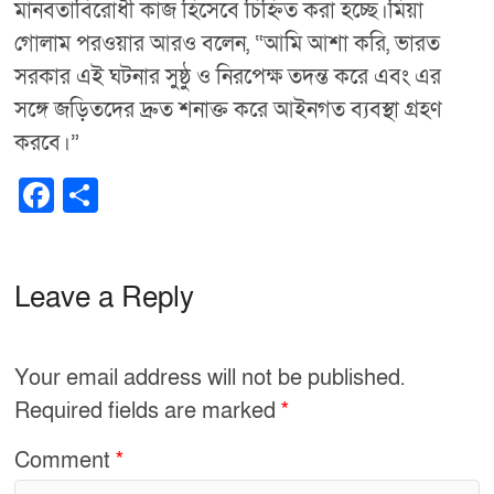
মানবতাবিরোধী কাজ হিসেবে চিহ্নিত করা হচ্ছে।মিয়া
গোলাম পরওয়ার আরও বলেন, “আমি আশা করি, ভারত
সরকার এই ঘটনার সুষ্ঠু ও নিরপেক্ষ তদন্ত করে এবং এর
সঙ্গে জড়িতদের দ্রুত শনাক্ত করে আইনগত ব্যবস্থা গ্রহণ
করবে।”
F
S
a
h
c
ar
e
e
Leave a Reply
b
o
Your email address will not be published.
o
Required fields are marked
*
k
Comment
*