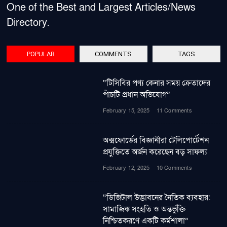
One of the Best and Largest Articles/News
Directory.
POPULAR
COMMENTS
TAGS
“টিসিবির পণ্য কেনার সময় ক্রেতাদের
পাঁচটি প্রধান অভিযোগ”
February 15, 2025
11 Comments
অক্সফোর্ডের বিজ্ঞানীরা টেলিপোর্টেশন
প্রযুক্তিতে অর্জন করেছেন বড় সাফল্য
February 12, 2025
10 Comments
“ডিজিটাল উদ্ভাবনের নৈতিক ব্যবহার:
সামাজিক সংহতি ও অন্তর্ভুক্তি
নিশ্চিতকরণে একটি কর্মশালা”