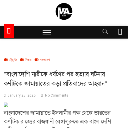
Skip
to
content
Million Articles
M
e
n
u
B
ট্রেন্ডিং
ফিচার
বাংলাদেশ
u
t
“বাংলাদেশি নারীকে ধর্ষণের পর হত্যার ঘটনায়
t
o
কর্ণাটকে জামায়াতের কড়া প্রতিবাদের আহ্বান”
n
January 25, 2025
No Comments
বাংলাদেশের জামায়াতে ইসলামীর পক্ষ থেকে ভারতের
কর্ণাটক রাজ্যের রাজধানী বেঙ্গালুরুতে এক বাংলাদেশি