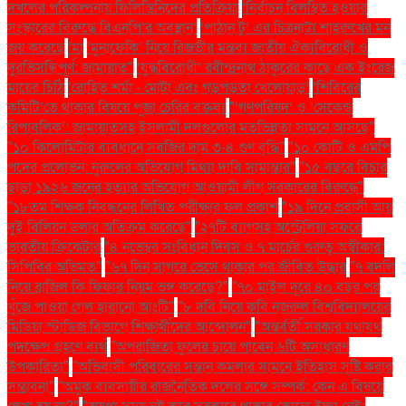
দখলের পরিকল্পনায় ফিলিস্তিনিদের প্রতিক্রিয়া
‘নির্বাচন বিলম্বিত হওয়ার
সংস্কারের বিরুদ্ধে বিএনপি’র অবস্থান’
‘পাঠান টু’ এর চিত্রনাট্য শাহরুখের মন
জয় করেছে
‘মা
‘মুনাফেকি’ নিয়ে রিজভীর মন্তব্য জাতীয় ঐক্যবিরোধী ও
দুরভিসন্ধিপূর্ণ: জামায়াত"
‘যুদ্ধবিরোধী’ রবীন্দ্রনাথ ঠাকুরের কাছে এক ইংরেজ
মায়ের চিঠি
‘রোহিত শর্মা - মোটা এবং গড়পড়তা খেলোয়াড়’
‘শিবিরের
কমিটি’তে থাকার বিষয়ে পূজা চেরির বক্তব্য
"‘গণপরিষদ’ ও ‘সেকেন্ড
রিপাবলিক’: জামায়াতসহ ইসলামী দলগুলোর মতভিন্নতা সামনে আসছে"
"১০ কিলোমিটার ব্যবধানে সবজির দাম ৩-৪ গুণ বৃদ্ধি"
"১০ কোটি ও এমপি
পদের প্রলোভন: নুরুলের অভিযোগ মিথ্যা দাবি সামান্তার"
"১৫ বছরে বিচার
ছাড়া ১৯২৬ জনের হত্যার অভিযোগ আওয়ামী লীগ সরকারের বিরুদ্ধে"
"১৮তম শিক্ষক নিবন্ধনের লিখিত পরীক্ষার ফল প্রকাশ
"১৯ দিনে প্রবাসী আয়
দুই বিলিয়ন ডলার অতিক্রম করেছে"
"২৭টি ব্যাগসহ অস্ট্রেলিয়া সফরে
ভারতীয় ক্রিকেটার
"৪ নভেম্বর সংবিধান দিবস ও ৭ মার্চের গুরুত্ব অস্বীকার:
সিপিবির অভিমত"
"৬৭ দিন সাগরে ভেসে থাকার পর জীবিত উদ্ধার
"৭ বদলি
নিয়ে ব্রাজিল কি ফিফার নিয়ম ভঙ্গ করেছে?"
"৭০ মাইল দূরে ৪০ বছর পর
খুঁজে পাওয়া গেল হারানো আংটি"
"৮ দবি নিয়ে কবি নজরুল বিশ্ববিদ্যালয়ের
মিডিয়া স্টাডিজ বিভাগে শিক্ষার্থীদের আন্দোলন"
"অন্তর্বর্তী সরকার যথাযথ
পদক্ষেপ গ্রহণে ব্যর্থ
"অপরাজিতা ফুলের চায়ে পাবেন ৬টি অসাধারণ
উপকারিতা"
"অভিবাসী পরিবারের সন্তান কমলার সামনে ইতিহাস সৃষ্টি করার
সম্ভাবনা"
"অমুক ব্যবসায়ীর রাজনৈতিক দলের সঙ্গে সম্পর্ক: কেন এ বিষয়ে