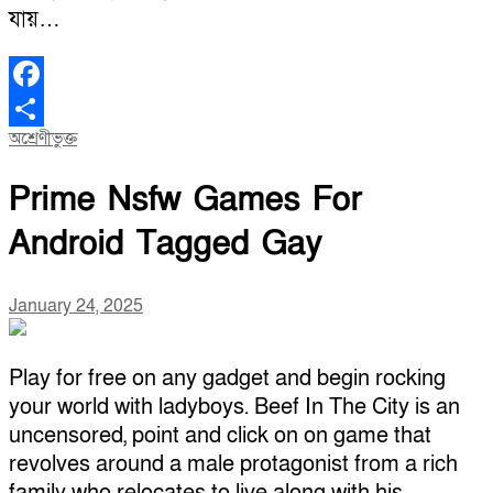
যায়…
Facebook
অশ্রেণীভুক্ত
Share
Prime Nsfw Games For
Android Tagged Gay
January 24, 2025
Play for free on any gadget and begin rocking
your world with ladyboys. Beef In The City is an
uncensored, point and click on on game that
revolves around a male protagonist from a rich
family who relocates to live along with his