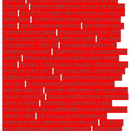
লেখা হয় না?"
"অযথা সময় নষ্ট করে সরকারে থাকার কোনো ইচ্ছা নেই:
আসিফ নজরুল"
"আইনশৃঙ্খলা পরিস্থিতি সন্ধ্যার পর থেকে স্পষ্ট হবে: স্বরাষ্ট্র
উপদেষ্টা"
"আওয়ামী লীগের অবস্থান স্পষ্ট না করলে যমুনা ঘেরাও করবে গণ
অধিকার পরিষদ"
"আগামীকাল নির্বাচন কমিশনে বৈঠকে যাবে জামায়াতে
ইসলামী"
"আজ রাতে ঢাকায় আসছেন সাকিব?"
"আজ লক্ষ্মীপূজার উৎসব"
"আজহারুল ইসলামকে মুক্তি দিন
"আমাদের কথা কেউ ভাবছে না: মার্কিন
নির্বাচনের প্রেক্ষাপটে পশ্চিম তীরের বাসিন্দাদের অনুভূতি"
"আমার হিজাব
আমার শক্তির উৎস" : মার্কিন ছাত্রী
"আমি যুক্তরাষ্ট্রের রাজনৈতিক বন্দী:
ফিলিস্তিনি ছাত্র মাহমুদ খলিল"
"আর্জেন্টিনার কাছে ৬ গোল খেয়ে সেই ব্রাজিল
এখন শীর্ষে"
"আলী-চমকের পর হৃদয়-ঝড়ে বরিশাল পৌঁছালো ফাইনালে
আবারো"
"আলেপ্পোর পর সিরিয়ার অন্যান্য শহর দখলে এগিয়ে চলেছে হায়াত
আল-শাম: কে বা কারা তারা?"
"আসলাঙ্কারের সেঞ্চুরি ও তিকশানার ঘূর্ণিতে
অস্ট্রেলিয়াকে বিস্মিত করল শ্রীলঙ্কা"
"আসলেই কি আপেল খেলে রোগমুক্ত
থাকা সম্ভব?"
"ইতালিতে যাওয়ার উদ্দেশ্যে লিবিয়ায় নিখোঁজ ২৪ জন
"ইসরায়েলি ৩ জিম্মি মুক্ত
"ইসরায়েলি বাহিনীর অভিযানে বন্ধ হয়ে গেছে উত্তর
গাজার শেষ হাসপাতালটি"
"ইসরায়েলে নেতানিয়াহুর বিরুদ্ধে হাজারো মানুষের
প্রতিবাদ: দ্য গার্ডিয়ান"
"উড়োজাহাজে ৪০ ঘণ্টার নির্যাতন: হাতকড়া
"উৎসবমুখর পরিবেশে নটর ডেম ইউনিভার্সিটি বাংলাদেশের দ্বিতীয় সমাবর্তন
সফলভাবে অনুষ্ঠিত"
"এই দেশ ১৯৭১-এর শহীদদের রক্তের প্রতি
বিশ্বাসঘাতকতা করেছে: কুমিল্লায় জোনায়েদ সাকির মন্তব্য"
"এক মাস ধরে
খোলা সয়াবিন তেল ব্যবহার করছেন বাণিজ্য উপদেষ্টা"
"একটি আমলকীর