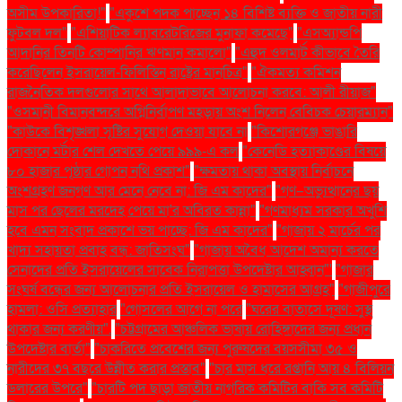
অসীম উপকারিতা!"
"একুশে পদক পাচ্ছেন ১৪ বিশিষ্ট ব্যক্তি ও জাতীয় নারী
ফুটবল দল"
"এশিয়াটিক ল্যাবরেটরিজের মুনাফা কমেছে"
"এসঅ্যান্ডপি
আদানির তিনটি কোম্পানির ঋণমান কমালো"
"এহুদ ওলমার্ট কীভাবে তৈরি
করেছিলেন ইসরায়েল-ফিলিস্তিন রাষ্ট্রের মানচিত্র"
"ঐকমত্য কমিশন
রাজনৈতিক দলগুলোর সাথে আলাদাভাবে আলোচনা করবে: আলী রীয়াজ"
"ওসমানী বিমানবন্দরে অগ্নিনির্বাপণ মহড়ায় অংশ নিলেন বেবিচক চেয়ারম্যান"
"কাউকে বিশৃঙ্খলা সৃষ্টির সুযোগ দেওয়া যাবে না
"কিশোরগঞ্জে ভাঙারি
দোকানে মর্টার শেল দেখতে পেয়ে ৯৯৯-এ কল
"কেনেডি হত্যাকাণ্ডের বিষয়ে
৮০ হাজার পৃষ্ঠার গোপন নথি প্রকাশ"
"ক্ষমতায় থাকা অবস্থায় নির্বাচনে
অংশগ্রহণ জনগণ আর মেনে নেবে না: জি এম কাদের"
"গণ–অভ্যুত্থানের ছয়
মাস পর ছেলের মরদেহ পেয়ে মা'র অবিরত কান্না"
"গণমাধ্যম সরকার অখুশি
হবে এমন সংবাদ প্রকাশে ভয় পাচ্ছে: জি এম কাদের"
"গাজায় ২ মার্চের পর
খাদ্য সহায়তা প্রবাহ বন্ধ: জাতিসংঘ"
"গাজায় অবৈধ আদেশ অমান্য করতে
সেনাদের প্রতি ইসরায়েলের সাবেক নিরাপত্তা উপদেষ্টার আহ্বান"'
"গাজার
সংঘর্ষ বন্ধের জন্য আলোচনার প্রতি ইসরায়েল ও হামাসের আগ্রহ"
"গাজীপুরে
হামলা: ওসি প্রত্যাহার
"গোসলের আগে না পরে
"ঘরের বাতাসে দূষণ: সুস্থ
থাকার জন্য করণীয়".
"চট্টগ্রামের আঞ্চলিক ভাষায় রোহিঙ্গাদের জন্য প্রধান
উপদেষ্টার বার্তা"
"চাকরিতে প্রবেশের জন্য পুরুষদের বয়সসীমা ৩৫ ও
নারীদের ৩৭ বছরে উন্নীত করার প্রস্তাব"
"চার মাস ধরে রপ্তানি আয় ৪ বিলিয়ন
ডলারের উপরে"
"চারটি পদ ছাড়া জাতীয় নাগরিক কমিটির বাকি সব কমিটি