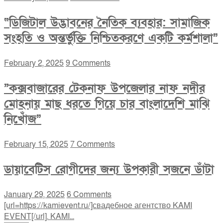
“ডিজিটাল উদ্ভাবনের নৈতিক ব্যবহার: সামাজিক
সংহতি ও অন্তর্ভুক্তি নিশ্চিতকরণে একটি কর্মশালা”
February 2, 2025
9 Comments
”কক্সবাজারের টেকনাফ উপজেলার নাফ নদীর
মোহনায় মাছ ধরতে গিয়ে চার বাংলাদেশি মাঝি
নিখোঁজ”
February 15, 2025
7 Comments
ডায়াবেটিস রোগীদের জন্য উপকারী সজনে ডাঁটা
January 29, 2025
6 Comments
[url=https://kamievent.ru/]свадебное агентство KAMI
EVENT[/url]. KAMI...