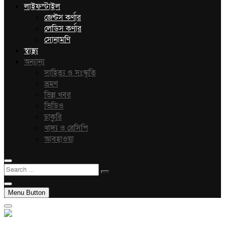
লাইফস্টাইল
জেন্টস কর্ণার
লেডিস কর্ণার
সোনামণি
স্বাস্থ্য
অন্যান্য
সাহিত্য ও সংস্কৃতি
ভ্রমণ
ভিন্ন খবর
ভিডিও
চাকুরি
খাদ্য ও রেসিপি
আবহাওয়া
Search
…
Menu Button