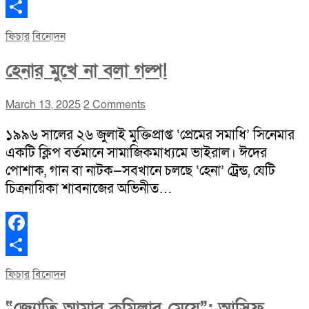
Facebook
Share
ফিচার
বিনোদন
হেনার মুখে না বলা গল্প!
March 13, 2025
2 Comments
১৯৯৬ সালের ২৬ জুলাই মুক্তিপ্রাপ্ত ‘প্রেমের সমাধি’ সিনেমার
একটি ক্লিপ বর্তমানে সামাজিকমাধ্যমে ভাইরাল। ঈদের
পোশাক, গান বা নাটক—সবখানে চলছে ‘হেনা’ ট্রেন্ড, যেটি
চিত্রনায়িকা শাবনাজের অভিনীত…
Facebook
Share
ফিচার
বিনোদন