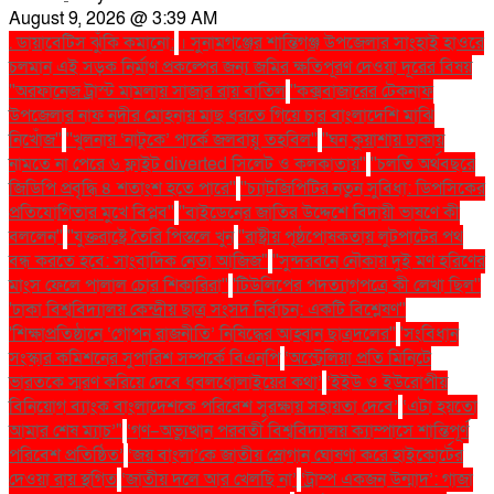
August 9, 2026 @ 3:39 AM
. ডায়াবেটিস ঝুঁকি কমানো:
। সুনামগঞ্জের শান্তিগঞ্জ উপজেলার সাংহাই হাওরে
চলমান এই সড়ক নির্মাণ প্রকল্পের জন্য জমির ক্ষতিপূরণ দেওয়া দূরের বিষয়
''অরফানেজ ট্রাস্ট মামলায় সাজার রায় বাতিল
''কক্সবাজারের টেকনাফ
উপজেলার নাফ নদীর মোহনায় মাছ ধরতে গিয়ে চার বাংলাদেশি মাঝি
নিখোঁজ''
''খুলনায় ‘নাটুকে’ পার্কে জলবায়ু তহবিল''
''ঘন কুয়াশায় ঢাকায়
নামতে না পেরে ৬ ফ্লাইট diverted সিলেট ও কলকাতায়''
''চলতি অর্থবছরে
জিডিপি প্রবৃদ্ধি ৪ শতাংশ হতে পারে''
''চ্যাটজিপিটির নতুন সুবিধা: ডিপসিকের
প্রতিযোগিতার মুখে বিপ্লব''
''বাইডেনের জাতির উদ্দেশে বিদায়ী ভাষণে কী
বললেন''
''যুক্তরাষ্ট্রে তৈরি পিস্তলে খুন
''রাষ্ট্রীয় পৃষ্ঠপোষকতায় লুটপাটের পথ
বন্ধ করতে হবে: সাংবাদিক নেতা আজিজ"
''সুন্দরবনে নৌকায় দুই মণ হরিণের
মাংস ফেলে পালাল চোর শিকারিরা''
'টিউলিপের পদত্যাগপত্রে কী লেখা ছিল''
'ঢাকা বিশ্ববিদ্যালয় কেন্দ্রীয় ছাত্র সংসদ নির্বাচন: একটি বিশ্লেষণ''
'শিক্ষাপ্রতিষ্ঠানে ‘গোপন রাজনীতি’ নিষিদ্ধের আহ্বান ছাত্রদলের''
'সংবিধান
সংস্কার কমিশনের সুপারিশ সম্পর্কে বিএনপি
‘অস্ট্রেলিয়া প্রতি মিনিটে
ভারতকে স্মরণ করিয়ে দেবে ধবলধোলাইয়ের কথা’
‘ইইউ ও ইউরোপীয়
বিনিয়োগ ব্যাংক বাংলাদেশকে পরিবেশ সুরক্ষায় সহায়তা দেবে’
‘এটা হয়তো
আমার শেষ ম্যাচ’"
‘গণ–অভ্যুত্থান পরবর্তী বিশ্ববিদ্যালয় ক্যাম্পাসে শান্তিপূর্ণ
পরিবেশ প্রতিষ্ঠিত’
‘জয় বাংলা’কে জাতীয় স্লোগান ঘোষণা করে হাইকোর্টের
দেওয়া রায় স্থগিত
‘জাতীয় দলে আর খেলছি না’
‘ট্রাম্প একজন উন্মাদ’: গাজা