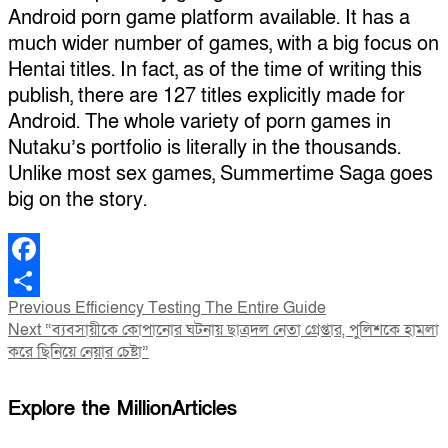
Android porn game platform available. It has a
much wider number of games, with a big focus on
Hentai titles. In fact, as of the time of writing this
publish, there are 127 titles explicitly made for
Android. The whole variety of porn games in
Nutaku’s portfolio is literally in the thousands.
Unlike most sex games, Summertime Saga goes
big on the story.
Facebook
Post
Previous
Previous
Efficiency Testing The Entire Guide
Share
Next
post:
Next
“ব্যবসায়ীকে কোপানোর ঘটনায় ছাত্রদল নেতা গ্রেপ্তার, পুলিশকে হামলা
navigation
post:
করে ছিনিয়ে নেয়ার চেষ্টা”
Explore the MillionArticles