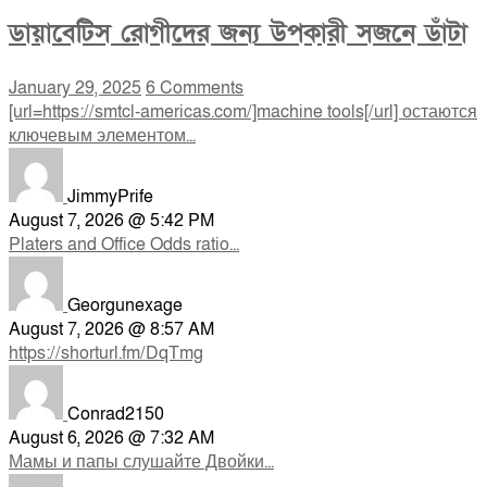
ডায়াবেটিস রোগীদের জন্য উপকারী সজনে ডাঁটা
January 29, 2025
6 Comments
[url=https://smtcl-americas.com/]machine tools[/url] остаются
ключевым элементом...
JimmyPrife
August 7, 2026 @ 5:42 PM
Platers and Office Odds ratio...
Georgunexage
August 7, 2026 @ 8:57 AM
https://shorturl.fm/DqTmg
Conrad2150
August 6, 2026 @ 7:32 AM
Мамы и папы слушайте Двойки...