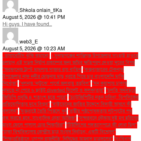
Shkola onlain_tlKa
August 5, 2026 @ 10:41 PM
Hi guys. I have found...
web3_E
August 5, 2026 @ 10:23 AM
. ডায়াবেটিস ঝুঁকি কমানো:
। সুনামগঞ্জের শান্তিগঞ্জ উপজেলার সাংহাই হাওরে
চলমান এই সড়ক নির্মাণ প্রকল্পের জন্য জমির ক্ষতিপূরণ দেওয়া দূরের বিষয়
''অরফানেজ ট্রাস্ট মামলায় সাজার রায় বাতিল
''কক্সবাজারের টেকনাফ
উপজেলার নাফ নদীর মোহনায় মাছ ধরতে গিয়ে চার বাংলাদেশি মাঝি
নিখোঁজ''
''খুলনায় ‘নাটুকে’ পার্কে জলবায়ু তহবিল''
''ঘন কুয়াশায় ঢাকায়
নামতে না পেরে ৬ ফ্লাইট diverted সিলেট ও কলকাতায়''
''চলতি অর্থবছরে
জিডিপি প্রবৃদ্ধি ৪ শতাংশ হতে পারে''
''চ্যাটজিপিটির নতুন সুবিধা: ডিপসিকের
প্রতিযোগিতার মুখে বিপ্লব''
''বাইডেনের জাতির উদ্দেশে বিদায়ী ভাষণে কী
বললেন''
''যুক্তরাষ্ট্রে তৈরি পিস্তলে খুন
''রাষ্ট্রীয় পৃষ্ঠপোষকতায় লুটপাটের পথ
বন্ধ করতে হবে: সাংবাদিক নেতা আজিজ"
''সুন্দরবনে নৌকায় দুই মণ হরিণের
মাংস ফেলে পালাল চোর শিকারিরা''
'টিউলিপের পদত্যাগপত্রে কী লেখা ছিল''
'ঢাকা বিশ্ববিদ্যালয় কেন্দ্রীয় ছাত্র সংসদ নির্বাচন: একটি বিশ্লেষণ''
'শিক্ষাপ্রতিষ্ঠানে ‘গোপন রাজনীতি’ নিষিদ্ধের আহ্বান ছাত্রদলের''
'সংবিধান