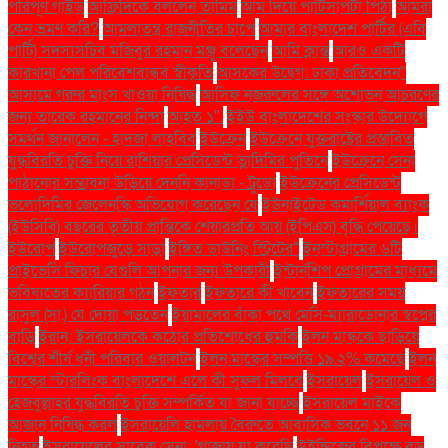
পরিপূর্ণ গাইড
আফ্রিদিকে বললেন তামিম
আম দিয়ে পাটিসাপটা পিঠা
আমরা
কেন ভ্রমণ করি?
আমলাতন্ত্র রাজনীতির চাপে
আমার বাংলাদেশ পার্টির (এবি
পার্টি) সদস্যসচিব মজিবুর রহমান মঞ্জু বলেছেন
আমি ক্লান্ত
আরও একটি
কারখানা পেল পরিবেশবান্ধব স্বীকৃতি
আসকের উদ্বেগ: ঢাকা প্রতিবেদন"
আসামে গরুর মাংস খাওয়া নিষিদ্ধ
আসিফ নজরুলের সঙ্গে অশোভন আচরণের
জন্য তারেক রহমানের নিন্দা
আহত ১".
ইইউ বাংলাদেশের সংস্কার উদ্যোগে
সমর্থন জানালেন - হাদজা লাহবিব
ইউক্রেন
ইউক্রেনে যুক্তরাষ্ট্রের প্রস্তাবিত
যুদ্ধবিরতি চুক্তি নিয়ে রাশিয়ার প্রেসিডেন্ট ভ্লাদিমির পুতিনে
ইউক্রেনে সেনা
পাঠানোর সম্ভাবনা উড়িয়ে দেননি কানাডা - ট্রুডো
ইউক্রেনের প্রেসিডেন্ট
ভলোদিমির জেলেনস্কি অভিযোগ করেছেন যে
ইউনাইটেড কমার্শিয়াল ব্যাংক
(ইউসিবি) বছরের তৃতীয় প্রান্তিকে শেয়ারপ্রতি আয় (ইপিএস) বৃদ্ধি পেয়েছে।
ইউরোপ
ইউরোপজুড়ে সাড়া
ইঙ্গিত ডাউনিং স্ট্রিটের"
ইনস্টাগ্রামের ৬টি
প্রাইভেসি ফিচার যেগুলি আপনার জন্য উপকারী
ইন্টার্নশিপ প্রোগ্রামের মাধ্যমে
ভবিষ্যতের ক্যারিয়ার গঠন
ইফতার
ইফতারে কী খাবেন
ইফতারের সময়
রাসুল (সা.) যে দোয়া পড়তেন
ইয়ামালের বাঁকা পথে মেসি-ম্যারাডোনার স্বপ্নের
বাড়ি
ইরান: ইসরায়েলকে কঠোর প্রতিশোধের হুমকি
ইলন মাস্ককে ছাড়িয়ে
বিশ্বের শীর্ষ ধনী পরিবার ওয়ালটন
ইলন মাস্কের সম্পত্তি ১৯.২% কমেছে
ইলন
মাস্কের স্টারলিংক বাংলাদেশে এলে কী সুফল মিলবে
ইসরায়েল
ইসরায়েল ও
হেজবুল্লাহর যুদ্ধবিরতি চুক্তি সম্পর্কিত যা জানা যাচ্ছে
ইসরায়েল মাইকে
আজান নিষিদ্ধ করল
ইসরায়েলি হামলায় বৈরুতে আবাসিক ভবনে ১১ জন
নিহত
ইসরায়েলের সাবেক সেনা: 'গাজায় যা করেছি
উইন্ডিজের বিপক্ষে বড়