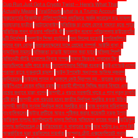
Cup Run Just Got a Crypto Twist — Here's What That
Actually Means
ViralShorts
what is a Trump Account
অক্সফোর্ডের বিজ্ঞানীরা টেলিপোর্টেশন প্রযুক্তিতে অর্জন করেছেন বড় সাফল্য
অগ্রযাত্রার যাত্রীরা
অটোমোবাইল
অতিরিক্ত চা খেলে যেসব সমস্যা হতে পারে
অতিরিক্ত লবণ খাওয়ার পরিণতি কী
অনলাইন ব্যবসা পরিচালনায় হাইকোর্টের
৯টি নির্দেশনা
অনলাইন শিক্ষা প্ল্যাটফর্ম
অন্য দিনের মতোই
অপরিকল্পিত
ঋণের বৃহৎ বোঝা
অপ্রাপ্তবয়স্কদের সঙ্গে প্রেমের সম্পর্ক: আইনি বাধা ও
সামাজিক সমস্যা
অভিজ্ঞতা ছাড়াই আবেদন করা যাবে
অভিনয় শিল্পী
অভিনেত্রী কীর্তি সুরেশের বিবাহ সম্পন্ন
অস্কার জিততে পারবেন কি?
অ্যাডমিনকে গুলি করে হত্যা
অ্যালোভেরার বিভিন্ন ব্যবহার
আইএসআইএসের
পতাকা হাতে যুক্তরাষ্ট্রে হামলা!
আইন উপদেষ্টা অধ্যাপক আসিফ নজরুল
জানিয়েছেন
আইনের শাসন না থাকলে কেউ নিরাপদ নয় - তারেক রহমান
আইপিএলে বেতন বৃদ্ধির চমক
আওয়ামী লীগকে নিষিদ্ধ করার বিষয়ে এক
প্রশ্নের জবাবে মান্না বলেন
আগামী ২ বছরে সরকারি খাতে ৫ লাখ নতুন চাকরি
সৃষ্টি হবে
আগামী এক বছরের মধ্যে জাতীয় নির্বাচন অনুষ্ঠিত হওয়া উচিত
আগামী জাতীয় সংসদ নির্বাচন কবে অনুষ্ঠিত হবে
আজ বুধবার সচিবালয়ে
সাংবাদিকদের
আটার রুটিকে আরও পুষ্টিকর করার কয়েকটি সহজ উপায়
আতিকুল সালাম ক্যান্টনমেন্ট থানায় লিখিত অভিযোগ দায়ের করেন
আতিকুল
সালাম জানিয়েছেন যে
আতিথেয়তা ও খাবারের স্বাদ
আধ ঘণ্টায় ২০ লাখ হিট
আন্তর্জাতিক মুদ্রা তহবিলের সতর্কতা
আপনার ঠোঁট এক্সফোলিয়েট করার