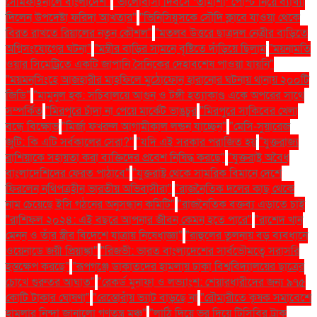
সেমিফাইনালে বাংলাদেশ"
"ভালোবাসা দিবসে ‘তামাশা’ পোস্ট নিয়ে ব্যাখ্যা
দিলেন উপদেষ্টা ফরিদা আখতার"
"ভিনিসিয়ুসকে সৌদি ক্লাবে যাওয়া থেকে
বিরত রাখতে রিয়ালের নতুন কৌশল"
"মতলব উত্তরে ছাত্রদল নেত্রীর বাড়িতে
অগ্নিসংযোগের ঘটনা"
"মন্ত্রীর বাড়ির সামনে বৃষ্টিতে দাঁড়িয়ে ছিলাম
"ময়নামতি
ওয়ার সিমেট্রিতে একটি জাপানি সৈনিকের দেহাবশেষ পাওয়া যায়নি"
"ময়মনসিংহে আজহারীর মাহফিলে মুঠোফোন হারানোর ঘটনায় থানায় ২০০টি
জিডি"
"মামুনুল হক: সচিবালয়ে আগুন ও টঙ্গী হত্যাকাণ্ড একে অপরের সাথে
সম্পর্কিত
"মিরপুরে চাঁদা না পেয়ে মার্কেট ভাঙচুর
"মিরপুরে সাকিবের খেলা
বন্ধে বিক্ষোভ
"মির্জা ফখরুল আগামীকাল লন্ডন যাচ্ছেন"
"মেসি-সুয়ারেজ
জুটি: কি এটি সর্বকালের সেরা?"
"যদি এই সরকার পরাজিত হয়
"যুক্তরাজ্য
রাশিয়াকে সহায়তা করা ব্যক্তিদের প্রবেশ নিষিদ্ধ করছে"
"যুক্তরাষ্ট্র অবৈধ
বাংলাদেশিদের ফেরত পাঠাবে"
"যুক্তরাষ্ট্র থেকে সামরিক বিমানে দেশে
ফিরলেন নথিপত্রহীন ভারতীয় অভিবাসীরা"
"রাজনৈতিক দলের কাছ থেকে
নাম চেয়েছে ইসি গঠনের অনুসন্ধান কমিটি"
"রাজনৈতিক বক্তব্য এড়াতে চাই
"রাশিফল ২০২৪: এই বছরে আপনার জীবন কেমন হতে পারে"
"রাশেদ খান
মেনন ও তাঁর স্ত্রীর বিদেশে যাত্রায় নিষেধাজ্ঞা"
"রাহুলের তুলনায় বড় ব্যবধানে
ওয়েনাডে জয়ী প্রিয়াঙ্কা"
"রিজভী: ভারত বাংলাদেশের সার্বভৌমত্বে সরাসরি
হস্তক্ষেপ করছে"
"রূপগঞ্জে ডাকাতদের হামলায় ঢাকা বিশ্ববিদ্যালয়ের ছাত্রের
চোখে গুরুতর আঘাত"
"রেকর্ড মুনাফা ও লভ্যাংশ: শেয়ারধারীদের জন্য ৯৭৫
কোটি টাকার ঘোষণা"
"রেস্তোরাঁয় ভ্যাট বাড়ছে না
"রৌমারীতে কৃষক সমাবেশে
হামলার নিন্দা জানালো গণতন্ত্র মঞ্চ"
"লাঠি দিয়ে ভর দিয়ে টিসিবির ট্রাক