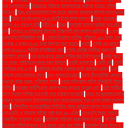
হার বাংলাদেশের
উড়িরচরে পরিবার কল্যাণকেন্দ্র পরিণত হয়েছে পুলিশ
ফাঁড়িতে
উত্তর মেসিডোনিয়ায় নৈশ ক্লাবে ভয়াবহ আগুনের ঘটনায় হতাহতদের
নিয়ে
উত্তরা ব্যাংক দেবে ১৪৫ কোটি টাকা নগদ লভ্যাংশ
উত্তরা ব্যাংকের
মুনাফা ৫০ শতাংশ বৃদ্ধি
উত্তীর্ণ ৮৩
উদ্ধার
উপদেষ্টা হাসান আরিফ আর বেঁচে
নেই
উরুগুয়ে ও ব্রাজিলের বিপক্ষে শক্তিশালী দল ঘোষণা মেসিদের
এ আর
রহমানের পারিশ্রমিক কত
এ বছর ফিতরার সর্বনিম্ন পরিমাণ ১১০ টাকা এবং
সর্বোচ্চ ২ হাজার ৮০৫ টাকা নির্ধারণ করা হয়েছে
এআই
এআই এর প্রভাব:
গুগল ৩০০০০ কর্মীকে ছাঁটাইয়ের পথে
এআই প্রযুক্তি সম্বলিত নতুন দুটি
ল্যাপটপ বাজারে
এক ম্যাচ হাতে রেখে সিরিজ জয় টাইগারদের
একই অ্যাপে
সব সেবা: পর্যটকদের জন্য নতুন উদ্যোগ
একটি আন্দোলন
একটি বই
একটি
বার্গারের দাম ৫ লাখ
একদিনে সর্বোচ্চ ওমরাহ যাত্রী প্রবাহের রেকর্ড
এখন
আর না খেয়ে থাকতে হয় না
এবং তারুণ্যের দ্রোহ
এবার চীন-রাশিয়া থেকেও
ছড়ানো হচ্ছে গুজব: শফিকুল আলম
এবার পাকিস্তানে শহীদ বুদ্ধিজীবী দিবস
পালিত
এবারের আইপিএলে কোন দলের নেতৃত্বে আছেন কে?.
এবি পার্টিতে
যোগ দিলেন বিশিষ্ট ব্যবসায়ী আবু রাইয়ান আশয়ারী
এয়ার অ্যাম্বুলেন্সে ঢাকার
হজরত শাহজালাল বিমানবন্দর ত্যাগ করে লন্ডনের পথে রওনা হলেন খালেদা
জিয়া
এশিয়াটিক ল্যাবরেটরিজ লিমিটেড প্রথম প্রান্তিকে মুনাফা করেছে
এসএসসি ও সমমান পরীক্ষা শুরু হবে ১০ এপ্রিল
এসএসসি ফরম পূরণের
সময়সীমা বাড়ানো হয়েছে
এ্যানিকে পাঠানো হচ্ছে বিশ্ব সাঁতারে
ওই দিন
বিকেলে অলিউল্লাহকে বাড়ি থেকে তুলে নেয় পুলিশ
ওয়ালটন ফ্রিজ কিনে ২০