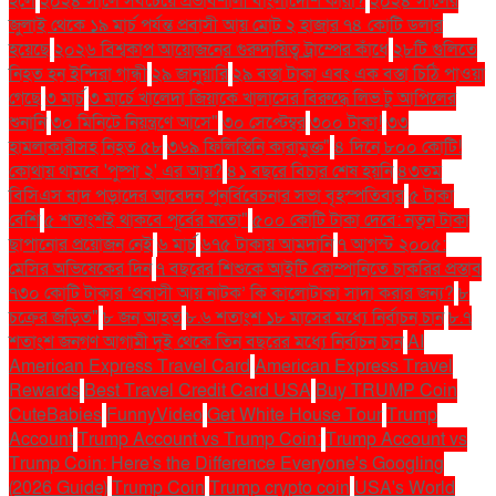
হলে
২০২৪ সালে সবচেয়ে প্রভাবশালী বাংলাদেশি কারা?
২০২৪ সালের
জুলাই থেকে ১৯ মার্চ পর্যন্ত প্রবাসী আয় মোট ২ হাজার ৭৪ কোটি ডলার
হয়েছে
২০২৬ বিশ্বকাপ আয়োজনের গুরুদায়িত্ব ট্রাম্পের কাঁধে
২৮টি গুলিতে
নিহত হন ইন্দিরা গান্ধী
২৯ জানুয়ারি
২৯ বস্তা টাকা এবং এক বস্তা চিঠি পাওয়া
গেছে
৩ মার্চ
৩ মার্চে খালেদা জিয়াকে খালাসের বিরুদ্ধে লিভ টু আপিলের
শুনানি
৩০ মিনিটে নিয়ন্ত্রণে আসে"
৩০ সেপ্টেম্বর
৩০০ টাকা!
৩৩
হামলাকারীসহ নিহত ৫৮
৩৬৯ ফিলিস্তিনি কারামুক্ত"
৪ দিনে ৮০০ কোটি!
কোথায় থামবে 'পুষ্পা ২' এর আয়?
৪১ বছরে বিচার শেষ হয়নি
৪৩তম
বিসিএস বাদ পড়াদের আবেদন পুনর্বিবেচনার সভা বৃহস্পতিবার
৫ টাকা
বেশি
৫ শতাংশই থাকবে পূর্বের মতো"
৫০০ কোটি টাকা দেবে: নতুন টাকা
ছাপানোর প্রয়োজন নেই
৬ মার্চ
৬৭৫ টাকায় আমদানি
৭ আগস্ট ২০০৫:
মেসির অভিষেকের দিন
৭ বছরের শিশুকে আইটি কোম্পানিতে চাকরির প্রস্তাব
৭৩০ কোটি টাকার ‘প্রবাসী আয় নাটক’ কি কালোটাকা সাদা করার জন্য?
৮
চক্রের জড়িত"
৮ জন আহত
৮.৬ শতাংশ ১৮ মাসের মধ্যে নির্বাচন চান
৮.৭
শতাংশ জনগণ আগামী দুই থেকে তিন বছরের মধ্যে নির্বাচন চান
AI
American Express Travel Card
American Express Travel
Rewards
Best Travel Credit Card USA
Buy TRUMP Coin
CuteBabies
FunnyVideo
Get White House Tour
Trump
Account
Trump Account vs Trump Coin:
Trump Account vs
Trump Coin: Here's the Difference Everyone's Googling
(2026 Guide)
Trump Coin
Trump crypto coin
USA's World