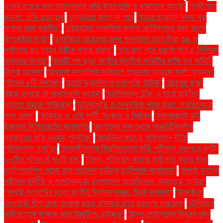
সংঘর্ষ বন্ধের জন্য আলোচনার প্রতি ইসরায়েল ও হামাসের আগ্রহ"
"গাজীপুরে
হামলা: ওসি প্রত্যাহার
"গোসলের আগে না পরে
"ঘরের বাতাসে দূষণ: সুস্থ
থাকার জন্য করণীয়".
"চট্টগ্রামের আঞ্চলিক ভাষায় রোহিঙ্গাদের জন্য প্রধান
উপদেষ্টার বার্তা"
"চাকরিতে প্রবেশের জন্য পুরুষদের বয়সসীমা ৩৫ ও
নারীদের ৩৭ বছরে উন্নীত করার প্রস্তাব"
"চার মাস ধরে রপ্তানি আয় ৪ বিলিয়ন
ডলারের উপরে"
"চারটি পদ ছাড়া জাতীয় নাগরিক কমিটির বাকি সব কমিটি
বিলুপ্ত ঘোষণা"
"চারবার বসতভিটা সরিয়েও ভাঙনের আতঙ্কে আলী আহমদ"
"চীনের ৫টি পদক্ষেপ
"চুয়েট ছাত্রলীগের সভাপতি আটক"
"চোখের স্বাস্থ্য
উন্নত রাখতে যে খাবারগুলি খাবেন"
"চ্যাম্পিয়নস ট্রফি: ২ শর্তে হাইব্রিড
মডেলে সম্মত পাকিস্তান"
"ছুরিকাঘাত ও বৈদ্যুতিক শকে হত্যা: সবজিখেতে
লাশ ফেলা"
"জমিয়ত ও এবি পার্টি: সংস্কার ও নির্বাচন
"জয়পুরহাটে হাট
ইজারায় সিন্ডিকেটের কারসাজি
"জাপানের পক্ষ থেকে অন্তর্বর্তীকালীন
সরকারের প্রতি সমর্থন পুনর্ব্যক্ত"
"জার্মানির কঠোর অভিবাসন নীতি
পরিকল্পনা ব্যর্থ"m
"জাহাঙ্গীরনগর বিশ্ববিদ্যালয় ভর্তি পরীক্ষার প্রশ্নপত্রে ত্রুটি:
৮০টির পরিবর্তে ৭৮টি প্রশ্ন"
"জিনস পরিবর্তন করতে অস্বীকার করায় দাবা
চ্যাম্পিয়নশিপ থেকে বাদ পড়লেন বর্তমান চ্যাম্পিয়ন কার্লসেন"
"জুলাই মাসের
শহীদরা দুর্নীতি ও দুঃশাসনমুক্ত বাংলাদেশ চেয়েছিলেন: জামায়াত আমির"
"জুলাই-আগস্টের মধ্যে জাতীয় নির্বাচন সম্ভব: মির্জা ফখরুল"
"টাঙ্গাইলে
আওয়ামী লীগ নেতা ফারুক হত্যা মামলার রায়ে হতবাক সন্তানেরা
"টেনিসের
রানি’র সঙ্গে সাক্ষাৎ করে উচ্ছ্বসিত নেইমার"
"ট্রাম্প পেন্টাগনের নিয়ন্ত্রণ কেন