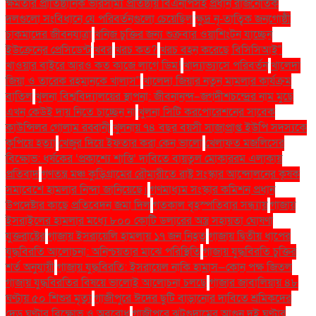
ক্ষমতার প্রাতিষ্ঠানিক ভারসাম্য প্রতিষ্ঠায় বিএনপিসহ প্রধান রাজনৈতিক
দলগুলো সংবিধানে যে পরিবর্তনগুলো চেয়েছিল
ক্ষুদ্র নৃ-তাত্বিক জনগোষ্ঠী
চাকমাদের জীবনযাত্রা
খনিজ চুক্তির জন্য শুক্রবার ওয়াশিংটন যাচ্ছেন
ইউক্রেনের প্রেসিডেন্ট
খবর
খরচ কত?
খরচ বহন করেছে বিসিসিআই"
খাওয়ার বাইরে আরও কত কাজে লাগে ডিম!
খাদ্যাভ্যাসে পরিবর্তন
খালেদা
জিয়া ও তারেক রহমানকে খালাস''
খালেদা জিয়ার নতুন মামলার কার্যক্রম
বাতিল
খুলনা বিশ্ববিদ্যালয়ের স্থাপনা: জীবনানন্দ–জগদীশচন্দ্রের নাম মুছে
এখন কেউই দায় নিতে চাচ্ছেন না
খুলনা সিটি করপোরেশনের সাবেক
কাউন্সিলর গোলাম রব্বানী
খুলনায় ৭৪ বছর বয়সী সাজাপ্রাপ্ত ইউপি সদস্যকে
কুপিয়ে হত্যা
খেজুর দিয়ে ইফতার করা কেন ভালো
খেলাফত মজলিসের
বিক্ষোভ: ধর্ষকের ‘প্রকাশ্যে শাস্তি’ দাবিতে বায়তুল মোকাররম এলাকায়
প্রতিবাদ
গণতন্ত্র মঞ্চ কুড়িগ্রামের রৌমারীতে রাষ্ট্র সংস্কার আন্দোলনের কৃষক
সমাবেশে হামলার নিন্দা জানিয়েছে।
গণমাধ্যম সংস্কার কমিশন প্রধান
উপদেষ্টার কাছে প্রতিবেদন জমা দিল
গতকাল বৃহস্পতিবার সন্ধ্যায়
গাজায়
ইসরাইলের হামলার মধ্যে ৮০০ কোটি ডলারের অস্ত্র সহায়তা ঘোষণা
যুক্তরাষ্ট্রের
গাজায় ইসরায়েলি হামলায় ১৭ জন নিহত
গাজায় দ্বিতীয় ধাপের
যুদ্ধবিরতি আলোচনা: অনিশ্চয়তার মাঝে পরিস্থিতি
গাজায় যুদ্ধবিরতি চুক্তির
শর্ত অনুযায়ী
গাজায় যুদ্ধবিরতি: ইসরায়েল নাকি হামাস—কোন পক্ষ জিতল
গাজায় যুদ্ধবিরতির বিষয়ে ভালোই আলোচনা চলছে
গাজার জাবালিয়ায় ৪৮
ঘণ্টায় ৫০ শিশুর মৃত্যু
গাজীপুরে ঈদের ছুটি বাড়ানোর দাবিতে শ্রমিকদের
দেড় ঘণ্টার বিক্ষোভ ও অবরোধ
গাজীপুরে ঝুটগুদামের আগুন দুই ঘণ্টার