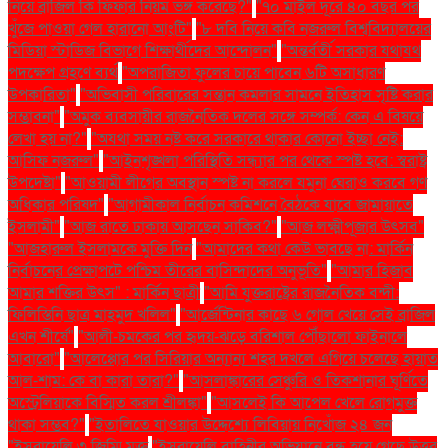
নিয়ে ব্রাজিল কি ফিফার নিয়ম ভঙ্গ করেছে?"
"৭০ মাইল দূরে ৪০ বছর পর
খুঁজে পাওয়া গেল হারানো আংটি"
"৮ দবি নিয়ে কবি নজরুল বিশ্ববিদ্যালয়ের
মিডিয়া স্টাডিজ বিভাগে শিক্ষার্থীদের আন্দোলন"
"অন্তর্বর্তী সরকার যথাযথ
পদক্ষেপ গ্রহণে ব্যর্থ
"অপরাজিতা ফুলের চায়ে পাবেন ৬টি অসাধারণ
উপকারিতা"
"অভিবাসী পরিবারের সন্তান কমলার সামনে ইতিহাস সৃষ্টি করার
সম্ভাবনা"
"অমুক ব্যবসায়ীর রাজনৈতিক দলের সঙ্গে সম্পর্ক: কেন এ বিষয়ে
লেখা হয় না?"
"অযথা সময় নষ্ট করে সরকারে থাকার কোনো ইচ্ছা নেই:
আসিফ নজরুল"
"আইনশৃঙ্খলা পরিস্থিতি সন্ধ্যার পর থেকে স্পষ্ট হবে: স্বরাষ্ট্র
উপদেষ্টা"
"আওয়ামী লীগের অবস্থান স্পষ্ট না করলে যমুনা ঘেরাও করবে গণ
অধিকার পরিষদ"
"আগামীকাল নির্বাচন কমিশনে বৈঠকে যাবে জামায়াতে
ইসলামী"
"আজ রাতে ঢাকায় আসছেন সাকিব?"
"আজ লক্ষ্মীপূজার উৎসব"
"আজহারুল ইসলামকে মুক্তি দিন
"আমাদের কথা কেউ ভাবছে না: মার্কিন
নির্বাচনের প্রেক্ষাপটে পশ্চিম তীরের বাসিন্দাদের অনুভূতি"
"আমার হিজাব
আমার শক্তির উৎস" : মার্কিন ছাত্রী
"আমি যুক্তরাষ্ট্রের রাজনৈতিক বন্দী:
ফিলিস্তিনি ছাত্র মাহমুদ খলিল"
"আর্জেন্টিনার কাছে ৬ গোল খেয়ে সেই ব্রাজিল
এখন শীর্ষে"
"আলী-চমকের পর হৃদয়-ঝড়ে বরিশাল পৌঁছালো ফাইনালে
আবারো"
"আলেপ্পোর পর সিরিয়ার অন্যান্য শহর দখলে এগিয়ে চলেছে হায়াত
আল-শাম: কে বা কারা তারা?"
"আসলাঙ্কারের সেঞ্চুরি ও তিকশানার ঘূর্ণিতে
অস্ট্রেলিয়াকে বিস্মিত করল শ্রীলঙ্কা"
"আসলেই কি আপেল খেলে রোগমুক্ত
থাকা সম্ভব?"
"ইতালিতে যাওয়ার উদ্দেশ্যে লিবিয়ায় নিখোঁজ ২৪ জন
"ইসরায়েলি ৩ জিম্মি মুক্ত
"ইসরায়েলি বাহিনীর অভিযানে বন্ধ হয়ে গেছে উত্তর