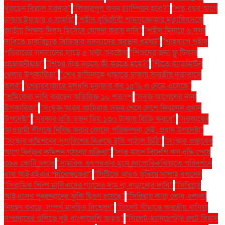
খুঁজছেন বিল্লাল সরদার"
"লিভারপুল কখন চ্যাম্পিয়ন হবে?"
"শত বছর আগে
ঢাকায় ইফতার ও সাহ্‌রি"
"শহীদ বুদ্ধিজীবী শামসুজ্জোহার মৃত্যুদিবসকে
জাতীয় শিক্ষক দিবস হিসেবে ঘোষণা করার দাবি"
"শহীদ মিনারে ৬ দফা
দাবিতে চাকরিচ্যুত বিডিআর সদস্যদের অবস্থান ধর্মঘট"
"শাহবাগে শহীদ
পরিবারের সদস্যদের সাড়ে ৫ ঘণ্টা অবরোধ
"শিশুদের জন্য ফ্লু টিকার
প্রয়োজনীয়তা"
"শিশুর দাঁত নড়লে কী করতে হবে?"
"শীতে ব্যাডমিন্টন
খেলার উপকারিতা"
"শেখ হাসিনাকে থামাতে ঢাকায় ভারতীয় দূতাবাসে
তলব"
"শেয়ারবাজারে মূলধনি মুনাফার কর ১৫% এ নেমে এসেছে"
"শ্রমিকেরা দাবি করছেন অতিরিক্ত ১০ শতাংশ
"সবুজ আপেলের নানা
উপকারিতা"
"সংযুক্ত আরব আমিরাত সফর শেষে দেশে ফিরলেন প্রধান
উপদেষ্টা"
"সরকার প্রতি ডজন ডিম ১৩০ টাকায় বিক্রি করবে"
"সরকারের
আওয়ামী লীগকে নিষিদ্ধ করার কোনো পরিকল্পনা নেই: প্রধান উপদেষ্টা"
"সংস্কার কমিশনের সুপারিশের বিরুদ্ধে ইসি পাঠাল চিঠি"
"সংস্কার প্রস্তাবের
আগে নির্বাচন কমিশন গঠনের প্রক্রিয়া"
"সাত মাসে বিদেশি ঋণ বৃদ্ধি পেয়ে
৩৯৪ কোটি ডলার
"সামরিক তৎপরতার মুখে জাপোরিঝঝিয়াতে পরিদর্শনে
ব্যর্থ আইএইএর পর্যবেক্ষকেরা"
"সিটিকে আরও ডুবিয়ে সালাহ বললেন
"সিরামিক শিল্প মালিকদের গ্যাসের দাম না বাড়ানোর দাবি"
"সিরিয়ায়
আইএসের পুনরুত্থানের ঝুঁকি দ্বিগুণ হয়েছে"
"সিরিয়ায় কারা কোন এলাকা
নিয়ন্ত্রণ করছে: সম্পূর্ণ মানচিত্র বিশ্লেষণ"
"সিলেট সীমান্তে ভারতীয় খাসিয়া
সম্প্রদায়ের গুলিতে দুই বাংলাদেশি আহত"
"সিলেট-ম্যানচেস্টার রুটে বিমান