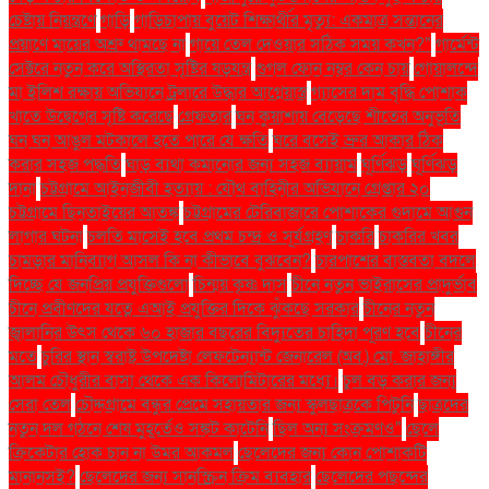
চেষ্টায় নিয়ন্ত্রণে
গাড়ি
গাড়িচাপায় বুয়েট শিক্ষার্থীর মৃত্যু: একমাত্র সন্তানের
প্রয়াণে মায়ের অশ্রু থামছে না
গায়ে তেল দেওয়ার সঠিক সময় কখন?"
গার্মেন্ট
সেক্টরে নতুন করে অস্থিরতা সৃষ্টির ষড়যন্ত্র
গুগল ফোন নম্বর কেন চায়
গোয়ালন্দে
মা ইলিশ রক্ষায় অভিযানে ট্রলারে উদ্ধার আগ্নেয়াস্ত্র
গ্যাসের দাম বৃদ্ধি পোশাক
খাতে উদ্বেগের সৃষ্টি করেছে
গ্রেফতার
ঘন কুয়াশায় বেড়েছে শীতের অনুভূতি
ঘন ঘন আঙুল মটকালে হতে পারে যে ক্ষতি
ঘরে বসেই ভ্রুর আকার ঠিক
করার সহজ পদ্ধতি
ঘাড় ব্যথা কমানোর জন্য সহজ ব্যায়াম
ঘূর্ণিঝড়
ঘূর্ণিঝড়
দানা
চট্টগ্রামে আইনজীবী হত্যায় : যৌথ বাহিনীর অভিযানে গ্রেপ্তার ২০
চট্টগ্রামে ছিনতাইয়ের আতঙ্ক
চট্টগ্রামের টেরিবাজারে পোশাকের গুদামে আগুন
লাগার ঘটনা
চলতি মাসেই হবে প্রথম চন্দ্র ও সূর্যগ্রহণ
চাকরি
চাকরির খবর
চামড়ার মানিব্যাগ আসল কি না কীভাবে বুঝবেন?
চারপাশের বাস্তবতা বদলে
দিচ্ছে যে জনপ্রিয় প্রযুক্তিগুলো
চিন্ময় কৃষ্ণ দাস
চীনে নতুন ভাইরাসের প্রাদুর্ভাব
চীনে প্রবীণদের যত্নে এআই প্রযুক্তির দিকে ঝুঁকছে সরকার
চীনের নতুন
জ্বালানির উৎস থেকে ৬০ হাজার বছরের বিদ্যুতের চাহিদা পূরণ হবে
চীনের
মতে
চুরির স্থান স্বরাষ্ট্র উপদেষ্টা লেফটেন্যান্ট জেনারেল (অব.) মো. জাহাঙ্গীর
আলম চৌধুরীর বাসা থেকে এক কিলোমিটারের মধ্যে।
চুল বড় করার জন্য
সেরা তেল
চৌদ্দগ্রামে বন্ধুর প্রেমে সহায়তার জন্য স্কুলছাত্রকে পিটুনি
ছাত্রদের
নতুন দল গঠনে শেষ মুহূর্তেও সঙ্কট কাটেনি
ছিল অন্য সংক্রমণও"
ছেলে
ক্রিকেটার হোক চান না উমর আকমল
ছেলেদের জন্য কোন পোশাকটি
মানানসই?
ছেলেদের জন্য সানস্ক্রিন ক্রিম ব্যবহার
ছেলেদের পছন্দের