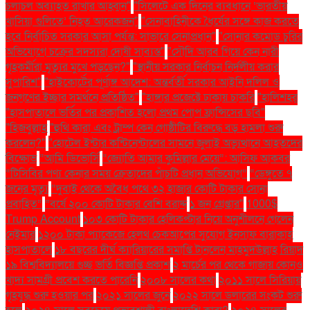
চলাচল অব্যাহত রাখার আহ্বান"
"সিলেটে এক দিনের ব্যবধানে ‘ভারতীয়
খাসিয়া গু‌লিতে’ নিহত আরেকজন"
"সেনাবাহিনীকে ধৈর্যের সঙ্গে কাজ করতে
হবে নির্বাচিত সরকার আসা পর্যন্ত: সাভারে সেনাপ্রধান"
"সোনার কমোড চুরির
অভিযোগে চক্রের সদস্যরা দোষী সাব্যস্ত"
"সৌদি আরব গিয়ে কেন নারী
গৃহকর্মীরা মৃত্যুর মুখে পড়ছেন?"
"স্থানীয় সরকার নির্বাচন নির্দলীয় করার
সুপারিশ"
"হাইকোর্টের পূর্ণাঙ্গ আদেশ: অন্তর্বর্তী সরকার আইনি দলিল ও
জনগণের ইচ্ছার সমর্থনে প্রতিষ্ঠিত"
"হাঙ্গার প্রজেক্টে ঢাকায় চাকরি
"হালিশহর
"হাসপাতালে ভর্তির পর প্রকাশিত হলো প্রথম পোপ ফ্রান্সিসের ছবি"
"হিজবুল্লাহ
"হুথি কারা এবং ট্রাম্প কেন গোষ্ঠীটির বিরুদ্ধে বড় হামলা শুরু
করলেন?"
"হোটেল ইন্টার কন্টিনেন্টালের সামনে জুলাই অভ্যুত্থানে আহতদের
বিক্ষোভ
“আমি ডিভোর্সি
“জ্যোতি আমার কুমিল্লার মেয়ে”: আসিফ আকবর
“টিসিবির পণ্য কেনার সময় ক্রেতাদের পাঁচটি প্রধান অভিযোগ”
“ডেঙ্গুতে ৭
জনের মৃত্যু
“দুবাই থেকে অবৈধ পথে ৩২ হাজার কোটি টাকার সোনা
প্রবাহিত”
“বর্ষে ২০০ কোটি টাকার বেশি বরাদ্দ
১ জন গ্রেপ্তার"
1000$
Trump Account
১০৩ কোটি টাকার হেলিকপ্টার নিয়ে অনুশীলনে গেলেন
নেইমার
১২০০ টাকা প্যাকেজে হেলথ চেকআপের সুযোগ ইনসাফ বারাকাহ
হাসপাতালে
১৮ বছরের দীর্ঘ ক্যারিয়ারের সমাপ্তি টানলেন মাহমুদউল্লাহ রিয়াদ
১৯ বিশ্ববিদ্যালয়ে গুচ্ছ ভর্তি বিজ্ঞপ্তি প্রকাশ
২ মার্চের পর থেকে গাজায় কোনও
খাদ্য সামগ্রী প্রবেশ করতে পারেনি
২০০৮ সালের কথা
২০১১ সালে সিরিয়ায়
গৃহযুদ্ধ শুরু হওয়ার পর
২০২১ সালের জুনে
২০২২ সালে ডলারের সংকট শুরু