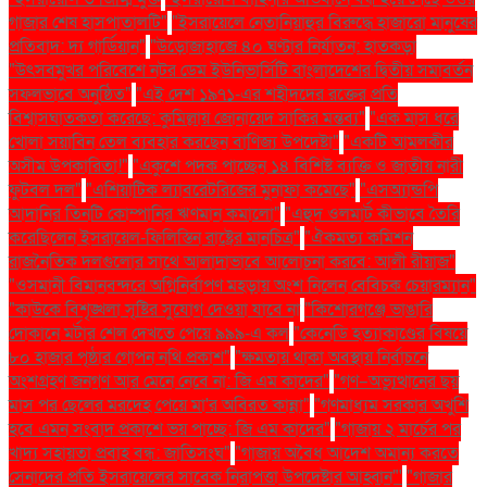
গাজার শেষ হাসপাতালটি"
"ইসরায়েলে নেতানিয়াহুর বিরুদ্ধে হাজারো মানুষের
প্রতিবাদ: দ্য গার্ডিয়ান"
"উড়োজাহাজে ৪০ ঘণ্টার নির্যাতন: হাতকড়া
"উৎসবমুখর পরিবেশে নটর ডেম ইউনিভার্সিটি বাংলাদেশের দ্বিতীয় সমাবর্তন
সফলভাবে অনুষ্ঠিত"
"এই দেশ ১৯৭১-এর শহীদদের রক্তের প্রতি
বিশ্বাসঘাতকতা করেছে: কুমিল্লায় জোনায়েদ সাকির মন্তব্য"
"এক মাস ধরে
খোলা সয়াবিন তেল ব্যবহার করছেন বাণিজ্য উপদেষ্টা"
"একটি আমলকীর
অসীম উপকারিতা!"
"একুশে পদক পাচ্ছেন ১৪ বিশিষ্ট ব্যক্তি ও জাতীয় নারী
ফুটবল দল"
"এশিয়াটিক ল্যাবরেটরিজের মুনাফা কমেছে"
"এসঅ্যান্ডপি
আদানির তিনটি কোম্পানির ঋণমান কমালো"
"এহুদ ওলমার্ট কীভাবে তৈরি
করেছিলেন ইসরায়েল-ফিলিস্তিন রাষ্ট্রের মানচিত্র"
"ঐকমত্য কমিশন
রাজনৈতিক দলগুলোর সাথে আলাদাভাবে আলোচনা করবে: আলী রীয়াজ"
"ওসমানী বিমানবন্দরে অগ্নিনির্বাপণ মহড়ায় অংশ নিলেন বেবিচক চেয়ারম্যান"
"কাউকে বিশৃঙ্খলা সৃষ্টির সুযোগ দেওয়া যাবে না
"কিশোরগঞ্জে ভাঙারি
দোকানে মর্টার শেল দেখতে পেয়ে ৯৯৯-এ কল
"কেনেডি হত্যাকাণ্ডের বিষয়ে
৮০ হাজার পৃষ্ঠার গোপন নথি প্রকাশ"
"ক্ষমতায় থাকা অবস্থায় নির্বাচনে
অংশগ্রহণ জনগণ আর মেনে নেবে না: জি এম কাদের"
"গণ–অভ্যুত্থানের ছয়
মাস পর ছেলের মরদেহ পেয়ে মা'র অবিরত কান্না"
"গণমাধ্যম সরকার অখুশি
হবে এমন সংবাদ প্রকাশে ভয় পাচ্ছে: জি এম কাদের"
"গাজায় ২ মার্চের পর
খাদ্য সহায়তা প্রবাহ বন্ধ: জাতিসংঘ"
"গাজায় অবৈধ আদেশ অমান্য করতে
সেনাদের প্রতি ইসরায়েলের সাবেক নিরাপত্তা উপদেষ্টার আহ্বান"'
"গাজার