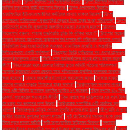
নিতে চান?"
"ট্রাম্প প্রশাসন ডিম আমদানি করবে"
"ট্রাম্প প্রশাসন বিশ্বব্যাপী
মার্কিন দূতাবাসে কর্মী কমানোর সিদ্ধান্ত"
"ট্রাম্প প্রশাসনের নির্দেশে
ওয়াশিংটনে ইউএসএআইডির কর্মীদের বাসায় থাকার নির্দেশ"
"ট্রাম্প
প্রশাসনের পরিকল্পনা: যুক্তরাষ্ট্রের নেতৃত্বে বিশ্ব স্বাস্থ্য সংস্থা পরিচালনা"
"ট্রাম্প
প্রেসিডেন্ট হলে কি যুক্তরাষ্ট্রে আদানির সমস্যা সমাধান হবে?"
"ট্রাম্পের
বিদ্বেষপূর্ণ বক্তব্য: গাজায় যুদ্ধবিরতি চুক্তি কি ঝুঁকির মধ্যে?"
"ট্রাম্পের শুল্কের
কারণে ভারতে অ্যাপলের আইফোন উৎপাদনে কী পরিবর্তন আসতে পারে"
"ডিজিটাল উদ্ভাবনের নৈতিক ব্যবহার: সামাজিক সংহতি ও অন্তর্ভুক্তি
নিশ্চিতকরণে একটি কর্মশালা"
"ডিপ্লোমা ডিগ্রি বাতিলের পর এবার গ্রেফতার
হলেন ইস্তাম্বুলের মেয়র"
"ডিসি পদে কর্মকর্তাদের আগ্রহ হঠাৎ কমার কারণ
কী?"
"ডিসেম্বরের মধ্যে জেলার বিভিন্ন স্থানে কমিটি গঠনের পরিকল্পনা"
"ঢাকার ইজতেমা থেকে ফেরার পথে পশ্চিমবঙ্গে মুসলিম তরুণকে আক্রান্ত
করা হয়েছে"
"ঢাকার জাহাঙ্গীর টাওয়ারে ক্যাফেতে আগুন
"ঢাকার রাস্তায়
ধুলোর কারণে বাড়ছে শিশুদের স্বাস্থ্য সমস্যা"
"তত্ত্বাবধায়ক সরকার ব্যবস্থা
নিয়ে ৩টি রিভিউ আবেদন শুনানির তারিখ ১৭ নভেম্বর"
"তিন দশকে ৩০ বিশ্ব
রেকর্ড: জাকেরের অসাধারণ কীর্তি"
"তিন সপ্তাহ পর মুক্তিপণের ২৫ লাখ টাকা
দেওয়ার পর তরুণের লাশ উদ্ধার"
"থাইরয়েড সম্পর্কিত ৫টি প্রচলিত ভুল
ধারণা"
"দিনাজপুরে মৌসুম শেষেও সুগন্ধি ধানের দাম হ্রাস"
"দীপু মনি ও তাঁর
স্বামীর বিরুদ্ধে দুদকের মামলা দায়ের"
"দুই প্ল্যাটফর্মের সমানসংখ্যক নেতা
নিয়ে নতুন দলের কমিটি
"দুটি আলংকারিক উদ্ভিদের বিবরণ"
"দুদকের
মামলায় ইয়াবা ব্যবসায়ীর ৭৬ লাখ টাকার অবৈধ সম্পদ উদ্ধারের দাবি
"দেশে