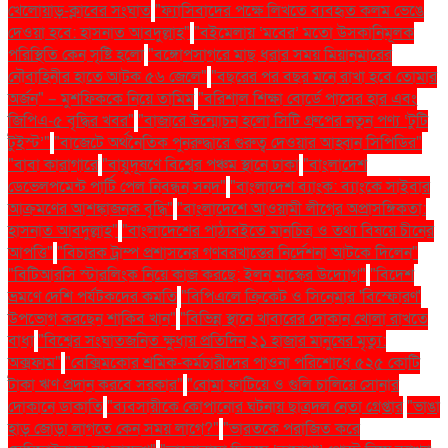
খেলোয়াড়-ক্লাবের সংঘাত
"ফ্যাসিবাদের পক্ষে লিখতে ব্যবহৃত কলম ভেঙে
দেওয়া হবে: হাসনাত আবদুল্লাহ"
"বইমেলায় ‘মবের’ মতো উসকানিমূলক
পরিস্থিতি কেন সৃষ্টি হলো
"বঙ্গোপসাগরে মাছ ধরার সময় মিয়ানমারের
নৌবাহিনীর হাতে আটক ৫৬ জেলে"
"বছরের পর বছর মনে রাখা হবে তোমার
অর্জন" – মুশফিককে নিয়ে তামিম
"বরিশাল শিক্ষা বোর্ডে পাসের হার এবং
জিপিএ-৫ বৃদ্ধির খবর"
"বাজারে উন্মোচন হলো সিটি গ্রুপের নতুন পণ্য ‘টুটি
টুইস্ট’"
"বাজেটে অর্থনৈতিক পুনরুদ্ধারে গুরুত্ব দেওয়ার আহ্বান সিপিডির"
"বাবা কারাগারে
"বায়ুদূষণে বিশ্বের পঞ্চম স্থানে ঢাকা
"বাংলাদেশ
ডেভেলপমেন্ট পার্টি পেল নিবন্ধন সনদ"
"বাংলাদেশ ব্যাংক: ব্যাংকে সাইবার
আক্রমণের আশঙ্কাজনক বৃদ্ধি"
"বাংলাদেশে আওয়ামী লীগের অপ্রাসঙ্গিকতা:
হাসনাত আবদুল্লাহ"
"বাংলাদেশের পাঠ্যবইতে মানচিত্র ও তথ্য বিষয়ে চীনের
আপত্তি"
"বিচারক ট্রাম্প প্রশাসনের গণবরখাস্তের নির্দেশনা আটকে দিলেন"
"বিটিআরসি স্টারলিংক নিয়ে কাজ করছে: ইলন মাস্কের উদ্যোগ"
"বিদেশ
ভ্রমণে দেশি পর্যটকদের কমতি
"বিপিএলে ক্রিকেট ও সিনেমার 'বিস্ফোরণ'
উপভোগ করছেন শাকিব খান"
"বিভিন্ন স্থানে খাবারের দোকান খোলা রাখতে
বাধা
"বিশ্বের সংঘাতজনিত ক্ষুধায় প্রতিদিন ২১ হাজার মানুষের মৃত্যু:
অক্সফাম"
"বেক্সিমকোর শ্রমিক-কর্মচারীদের পাওনা পরিশোধে ৫২৫ কোটি
টাকা ঋণ প্রদান করবে সরকার"
"বোমা ফাটিয়ে ও গুলি চালিয়ে সোনার
দোকানে ডাকাতি
"ব্যবসায়ীকে কোপানোর ঘটনায় ছাত্রদল নেতা গ্রেপ্তার
"ভাঙা
হাড় জোড়া লাগতে কেন সময় লাগে?"
"ভারতকে পরাজিত করে