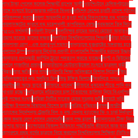
লাখ টাকা পেলেন কলেজ শিক্ষার্থী রাশেদ আলী
ওয়াশিংটনে হেলিকপ্টারের
সঙ্গে সংঘর্ষে উড়োজাহাজ নদীতে বিধ্বস্ত
কমিশন দেশের চারটি প্রদেশ গঠনের
পরিকল্পনা করছে
কয়লা আমদানি না হওয়া পর্যন্ত বিদ্যুৎকেন্দ্র বন্ধ থাকবে
কয়লাসঙ্কটের কারণে বন্ধ মহেশখালী তাপবিদ্যুৎ কেন্দ্র
করমজলে তিন দিনে
৭৫০০ দর্শনার্থী
কর্ণফুলী টানেল
কলসিন্দুর গ্রামের অদম্য মেয়েরা আবারও
প্রমাণ করেছে তাদের দক্ষতা
কলাম্বিয়া বিশ্ববিদ্যালয়ের শিক্ষার্থী
কাঁচা মরিচে
কানপাকা রোগ - এক গুরুত্বপুর্ণ সমস্যা
কানাডাকে যুক্তরাষ্ট্রের অঙ্গরাজ্য হতে
বললেন ট্রাম্প
কানাডায় নিখোঁজ প্রবাসী বাংলাদেশি শিক্ষার্থীর মরদেহ উদ্ধার
কানাডার প্রধানমন্ত্রী জাস্টিন ট্রুডো পদত্যাগ করতে যাচ্ছেন
কান্ট ও হিউমের
দর্শনে গাজালির প্রভাব
কাভার্ডভ্যান-মোটরসাইকেল সংঘর্ষে ছাত্রদল কর্মী
নিহত
কার ক্ষতি
কার লাভ
কারিগরি শিক্ষা অধিদপ্তরে বিশাল নিয়োগ
কিছু
অধিনায়কত্বের নাম অনুমিত ছিল
কিছু ইঙ্গিত মিলছে
কিডনিতে পাথর ও
করণীয়
কী আছে তাতে?
কীভাবে খাবেন?
কীভাবে বুঝবেন শীতে পানি কম
খাওয়া হচ্ছে?
কুড়িগ্রামে দরিদ্রদের চাল বিতরণের তালিকা নিয়ে বিএনপির
দুই পক্ষের সংঘর্ষ
কুমিল্লা সিটির সাবেক মেয়র সূচনার জমি
কুয়েটে ভর্তি
পরীক্ষা উপলক্ষে বিমানের বিশেষ ফ্লাইট
কৃত্রিম বুদ্ধিমত্তা
কৃষক
কেন্দ্রীয়
ব্যাংকের নির্দেশনায় ট্রেজারি বিল ও বন্ড কেনায় ব্যাংকের ফি ও চার্জ নির্ধারণ"
কোন কথায় রেগে গেলেন জেলেনস্কি
কোন পক্ষ হারল?
ক্যানসারের টিকা নিয়ে
আশার আলো
ক্যান্সারের বিকল্প চিকিৎসা পদ্ধতিগুলি কীভাবে কাজ করে
ক্লাসরুমে প্রথম বর্ষের ছাত্রকে বিয়ে করলেন বিশ্ববিদ্যালয় শিক্ষিকা (ভিডিও)