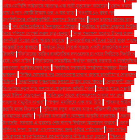
এইচএমপিভি ভাইরাসে আক্রান্ত এক নারী মৃত্যুবরণ করেছেন
"দেশে বছরে
প্রায় ৩ লাখ কোটি টাকার শুল্ক ও কর ছাড়"
"নওগাঁয় ১৬ বছর পর
ছাত্রশিবিরের প্রতিষ্ঠাবার্ষিকী প্রকাশ্যে উদযাপিত"
"নতুন ছাত্রসংগঠনের যাত্রা
শুরু
"নর্থ মেসিডোনিয়ার নৈশক্লাবে অগ্নিকাণ্ড
"নাটোরে যুবলীগ নেতাকে পিটুনি
দিয়ে পুলিশে সোপর্দ করল ছাত্র-জনতা"
"নানা পদক্ষেপ সত্ত্বেও চীনের তরুণ-
তরুণীরা বিয়ের প্রতি আগ্রহ হারাচ্ছে"
"নিভৃতপল্লির নারীদের তৈরি জুতা পাচ্ছে
আন্তর্জাতিক বাজারে"
"নির্বাচন নিয়ে বিতর্ক করছে একটি রাজনৈতিক দল:
রিজভী"
"নির্বাচনের তারিখ রাজনৈতিক দলগুলোর চাওয়ার ভিত্তিতে নির্ধারিত
হবে: প্রেস সচিব"
"নির্বাচনের সময়সীমা নির্ধারণ করবে সরকার ও রাজনৈতিক
দলগুলো: জাতিসংঘের দূত"
"নির্বাচিত সরকারই সর্বোত্তম সরকার: মির্জা
ফখরুল"
"নিষিদ্ধ ঘোষণার পর ভোরবেলায় ঢাকার রাস্তায় ছাত্রলীগের নেতাদের
মিছিল"
"নেতানিয়াহু যুক্তরাজ্যে ঢুকলে গ্রেপ্তার হতে পারেন
"নোয়াখালী জেলা
বিএনপির নতুন পাঁচ সদস্যের আহ্বায়ক কমিটি গঠন"
"পদ্মার পাড়ে অস্থায়ী
হাটে ইলিশ বেচাকেনা"''
"পাকিস্তান থেকে বাংলাদেশে আসার পর রুনা
লায়লার সম্মুখীন বাধার"
"পাগলা মসজিদে এক বস্তা চিঠি:
"পাবনার শুঁটকি
রপ্তানি হচ্ছে বিদেশে"
"পুতিনের নতুন ধরনের আরও শক্তিশালী ক্ষেপণাস্ত্র
ব্যবহারের হুমকি"
"পৃথিবীর অভ্যন্তরীণ কেন্দ্রের আকৃতি বদলাচ্ছে"
"প্রধান
উপদেষ্টা: সরকার এ বছরের শেষ নাগাদ নির্বাচন আয়োজন করবে"
"প্রবল
ঘূর্ণিঝড় 'দানা' আসন্ন: বাংলাদেশের জন্য ঝুঁকির পর্যবেক্ষণ"
"প্রেস সচিব:
সচিবালয়ে সাংবাদিকদের প্রবেশাধিকার সীমিত করা হয়েছে"
"ফিফা ও