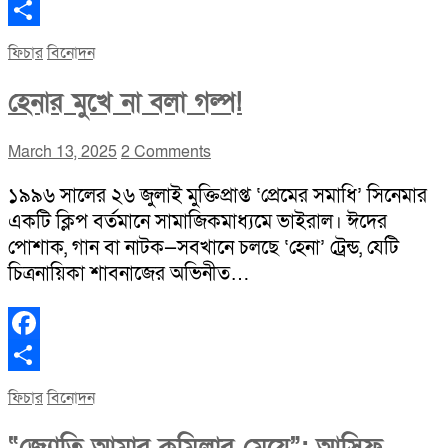
Facebook
Share
ফিচার
বিনোদন
হেনার মুখে না বলা গল্প!
March 13, 2025
2 Comments
১৯৯৬ সালের ২৬ জুলাই মুক্তিপ্রাপ্ত ‘প্রেমের সমাধি’ সিনেমার
একটি ক্লিপ বর্তমানে সামাজিকমাধ্যমে ভাইরাল। ঈদের
পোশাক, গান বা নাটক—সবখানে চলছে ‘হেনা’ ট্রেন্ড, যেটি
চিত্রনায়িকা শাবনাজের অভিনীত…
Facebook
Share
ফিচার
বিনোদন