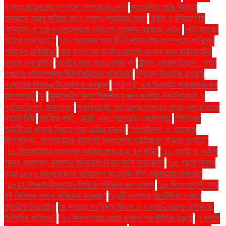
সংস্কার কমিশনের সুপারিশ সম্পর্কে বিএনপি
‘অস্ট্রেলিয়া প্রতি মিনিটে
ভারতকে স্মরণ করিয়ে দেবে ধবলধোলাইয়ের কথা’
‘ইইউ ও ইউরোপীয়
বিনিয়োগ ব্যাংক বাংলাদেশকে পরিবেশ সুরক্ষায় সহায়তা দেবে’
‘এটা হয়তো
আমার শেষ ম্যাচ’"
‘গণ–অভ্যুত্থান পরবর্তী বিশ্ববিদ্যালয় ক্যাম্পাসে শান্তিপূর্ণ
পরিবেশ প্রতিষ্ঠিত’
‘জয় বাংলা’কে জাতীয় স্লোগান ঘোষণা করে হাইকোর্টের
দেওয়া রায় স্থগিত
‘জাতীয় দলে আর খেলছি না’
‘ট্রাম্প একজন উন্মাদ’: গাজা
দখলের পরিকল্পনায় ফিলিস্তিনিদের প্রতিক্রিয়া
‘নির্বাচন বিলম্বিত হওয়ার
সংস্কারের বিরুদ্ধে বিএনপি’র অবস্থান’
‘পাঠান টু’ এর চিত্রনাট্য শাহরুখের মন
জয় করেছে
‘মা
‘মুনাফেকি’ নিয়ে রিজভীর মন্তব্য জাতীয় ঐক্যবিরোধী ও
দুরভিসন্ধিপূর্ণ: জামায়াত"
‘যুদ্ধবিরোধী’ রবীন্দ্রনাথ ঠাকুরের কাছে এক ইংরেজ
মায়ের চিঠি
‘রোহিত শর্মা - মোটা এবং গড়পড়তা খেলোয়াড়’
‘শিবিরের
কমিটি’তে থাকার বিষয়ে পূজা চেরির বক্তব্য
"‘গণপরিষদ’ ও ‘সেকেন্ড
রিপাবলিক’: জামায়াতসহ ইসলামী দলগুলোর মতভিন্নতা সামনে আসছে"
"১০ কিলোমিটার ব্যবধানে সবজির দাম ৩-৪ গুণ বৃদ্ধি"
"১০ কোটি ও এমপি
পদের প্রলোভন: নুরুলের অভিযোগ মিথ্যা দাবি সামান্তার"
"১৫ বছরে বিচার
ছাড়া ১৯২৬ জনের হত্যার অভিযোগ আওয়ামী লীগ সরকারের বিরুদ্ধে"
"১৮তম শিক্ষক নিবন্ধনের লিখিত পরীক্ষার ফল প্রকাশ
"১৯ দিনে প্রবাসী আয়
দুই বিলিয়ন ডলার অতিক্রম করেছে"
"২৭টি ব্যাগসহ অস্ট্রেলিয়া সফরে
ভারতীয় ক্রিকেটার
"৪ নভেম্বর সংবিধান দিবস ও ৭ মার্চের গুরুত্ব অস্বীকার:
সিপিবির অভিমত"
"৬৭ দিন সাগরে ভেসে থাকার পর জীবিত উদ্ধার
"৭ বদলি