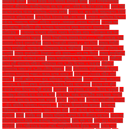
রহমানকে খালাস''
খালেদা জিয়ার নতুন মামলার কার্যক্রম বাতিল
খুলনা বিশ্ববিদ্যালয়ের
স্থাপনা: জীবনানন্দ–জগদীশচন্দ্রের নাম মুছে এখন কেউই দায় নিতে চাচ্ছেন না
খুলনা সিটি
করপোরেশনের সাবেক কাউন্সিলর গোলাম রব্বানী
খুলনায় ৭৪ বছর বয়সী সাজাপ্রাপ্ত ইউপি
সদস্যকে কুপিয়ে হত্যা
খেজুর দিয়ে ইফতার করা কেন ভালো
খেলাফত মজলিসের বিক্ষোভ:
ধর্ষকের ‘প্রকাশ্যে শাস্তি’ দাবিতে বায়তুল মোকাররম এলাকায় প্রতিবাদ
গণতন্ত্র মঞ্চ
কুড়িগ্রামের রৌমারীতে রাষ্ট্র সংস্কার আন্দোলনের কৃষক সমাবেশে হামলার নিন্দা
জানিয়েছে।
গণমাধ্যম সংস্কার কমিশন প্রধান উপদেষ্টার কাছে প্রতিবেদন জমা দিল
গতকাল বৃহস্পতিবার সন্ধ্যায়
গাজায় ইসরাইলের হামলার মধ্যে ৮০০ কোটি ডলারের অস্ত্র
সহায়তা ঘোষণা যুক্তরাষ্ট্রের
গাজায় ইসরায়েলি হামলায় ১৭ জন নিহত
গাজায় দ্বিতীয়
ধাপের যুদ্ধবিরতি আলোচনা: অনিশ্চয়তার মাঝে পরিস্থিতি
গাজায় যুদ্ধবিরতি চুক্তির শর্ত
অনুযায়ী
গাজায় যুদ্ধবিরতি: ইসরায়েল নাকি হামাস—কোন পক্ষ জিতল
গাজায় যুদ্ধবিরতির
বিষয়ে ভালোই আলোচনা চলছে
গাজার জাবালিয়ায় ৪৮ ঘণ্টায় ৫০ শিশুর মৃত্যু
গাজীপুরে
ঈদের ছুটি বাড়ানোর দাবিতে শ্রমিকদের দেড় ঘণ্টার বিক্ষোভ ও অবরোধ
গাজীপুরে
ঝুটগুদামের আগুন দুই ঘণ্টার চেষ্টায় নিয়ন্ত্রণে
গাড়ি
গাড়িচাপায় বুয়েট শিক্ষার্থীর মৃত্যু:
একমাত্র সন্তানের প্রয়াণে মায়ের অশ্রু থামছে না
গায়ে তেল দেওয়ার সঠিক সময়
কখন?"
গার্মেন্ট সেক্টরে নতুন করে অস্থিরতা সৃষ্টির ষড়যন্ত্র
গুগল ফোন নম্বর কেন চায়
গোয়ালন্দে মা ইলিশ রক্ষায় অভিযানে ট্রলারে উদ্ধার আগ্নেয়াস্ত্র
গ্যাসের দাম বৃদ্ধি
পোশাক খাতে উদ্বেগের সৃষ্টি করেছে
গ্রেফতার
ঘন কুয়াশায় বেড়েছে শীতের অনুভূতি
ঘন
ঘন আঙুল মটকালে হতে পারে যে ক্ষতি
ঘরে বসেই ভ্রুর আকার ঠিক করার সহজ পদ্ধতি
ঘাড় ব্যথা কমানোর জন্য সহজ ব্যায়াম
ঘূর্ণিঝড়
ঘূর্ণিঝড় দানা
চট্টগ্রামে আইনজীবী হত্যায়
: যৌথ বাহিনীর অভিযানে গ্রেপ্তার ২০
চট্টগ্রামে ছিনতাইয়ের আতঙ্ক
চট্টগ্রামের
টেরিবাজারে পোশাকের গুদামে আগুন লাগার ঘটনা
চলতি মাসেই হবে প্রথম চন্দ্র ও
সূর্যগ্রহণ
চাকরি
চাকরির খবর
চামড়ার মানিব্যাগ আসল কি না কীভাবে বুঝবেন?
চারপাশের
বাস্তবতা বদলে দিচ্ছে যে জনপ্রিয় প্রযুক্তিগুলো
চিন্ময় কৃষ্ণ দাস
চীনে নতুন ভাইরাসের
প্রাদুর্ভাব
চীনে প্রবীণদের যত্নে এআই প্রযুক্তির দিকে ঝুঁকছে সরকার
চীনের নতুন