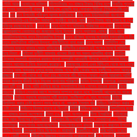
সৌদি আরব
দোকানের ভবিষ্যৎ
দৌলতদিয়ায় ৭৩ হাজার টাকায় বিক্রি হলো
দ্বিতীয় পুত্রের
মা হলেন অভিনেত্রী প্রসূন
দ্য ইউএস এজেন্সি ফর গ্লোবাল মিডিয়া (ইউএসএজিএম)
ধর্ষণ
ধান
ধান উপদেষ্টা শফিকুল আলম জানিয়েছেন
নটর ডেম ইউনিভার্সিটি বাংলাদেশ
(এনডিইউবি)-এর দ্বিতীয় সমাবর্তন অনুষ্ঠিত হয়েছে আজ
নতুন টাকায় আর থাকবে না শেখ
মুজিবুর রহমানের ছবি।
নতুন দল
নতুন দলে গণ অধিকার পরিষদের ২০ নেতা
নতুন দলের
আত্মপ্রকাশে নেতাদের বড় জমায়েত নিয়ে উদ্বেগ
নতুন প্যাকেজ ঘোষণা
নতুন বছরে
হোয়াটসঅ্যাপের নতুন ফিচারগুলির উপহার
নতুন বাণিজ্য যুদ্ধের মুখোমুখি যুক্তরাষ্ট্র ও চীন
নতুন রাজনৈতিক শক্তির উদ্ভব: রাজনীতিতে নানা গুঞ্জন
নতুন স্বপ্ন
নয়াদিল্লি শেখ
হাসিনার ভারতে থাকার মেয়াদ বাড়িয়েছে
নরসিংদীর চরাঞ্চলে দুই পক্ষের সংঘর্ষে গুলিবিদ্ধ
হয়ে নিহত ২
নাইকো দুর্নীতি মামলায় খালেদা জিয়া সহ সকল আসামির খালাস
নাগরিক
ঐক্যের সভাপতি মাহমুদুর রহমান মান্না সম্প্রতি আওয়ামী লীগকে ভোটে আনার বিষয়ে
চলমান আলোচনা নিয়ে মন্তব্য করেছেন।
নাজমুলের চোখ এখন বিপিএল থেকে সরে গেছে
নাটোরে আজ শুক্রবার দুপুরে জুমার নামাজ পড়ে বাড়ি ফেরার পথে যুবলীগের নেতা আবদুর
রাজ্জাক
নাফ নদী থেকে ধরা পড়া চার জেলেকে পাঁচ দিনেও ফেরত দেয়নি আরাকান আর্মি"
নায়ক মান্নার জীবনী নিয়ে সিনেমা বানানোর পরিকল্পনা
নাহিদ ইসলামে
নিকগঞ্জে এমআরআই
যন্ত্র দুটি বন্ধ
নিজে গাড়ি চালিয়ে মাকে হাসপাতালে নিয়ে গেলেন তারেক রহমান
নিজে
নাচলেন
নির্বাচন দেওয়ার আগে সংস্কার সম্পন্ন করতে হবে: ইসলামী আন্দোলনের নায়েবে
আমির"
নির্বাচন প্রসঙ্গে ধূম্রজাল সৃষ্টি করেছে 'সংক্ষিপ্ত' ও 'বৃহৎ সংস্কার'
নির্বাচন
বিলম্বিত করার চেষ্টা জনগণ সহ্য করবে না: নজরুল ইসলাম খান
নির্বাচন বিলম্বিত করার যে
চেষ্টা চলছে
নির্বাচনে বিলম্ব মানবে না বিএনপি
নির্বাহী
নিষিদ্ধ করল ইসিবি
নিষ্পত্তির জন্য
২০ হাজার মামলা অপেক্ষমাণ
নিহত ৫৯"
নিহত অন্তত ৩৬
নীলা ইসরাফিল
নেইমারের
সঙ্গে আল হিলালের চুক্তি বাতিল
ন্যাশনাল জিওগ্রাফি
পঞ্চগড়ে তাপমাত্রা ১০ ডিগ্রি
সেলসিয়াস
পড়াশোনায় অমনোযোগিতা
পড়াশোনার চাপ বাড়ছে
পদত্যাগ করলেন উপদেষ্টা
নাহিদ ইসলাম
পদবঞ্চনা নিয়ে বিক্ষোভ ও মারামারি"
পরবর্তীতে মৃত্যু
পরিশোধিত হয়েছে
২৪২ কোটি ডলার"
পরীমণির বিরুদ্ধে গ্রেফতারি পরোয়ানা জারি
পরে উদ্ধার"
পর্তুগালের