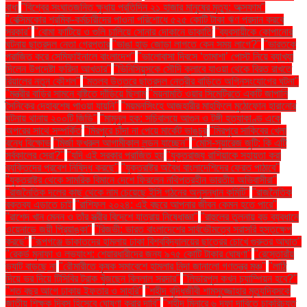
বাধা
"বিশ্বের সংঘাতজনিত ক্ষুধায় প্রতিদিন ২১ হাজার মানুষের মৃত্যু: অক্সফাম"
"বেক্সিমকোর শ্রমিক-কর্মচারীদের পাওনা পরিশোধে ৫২৫ কোটি টাকা ঋণ প্রদান করবে
সরকার"
"বোমা ফাটিয়ে ও গুলি চালিয়ে সোনার দোকানে ডাকাতি
"ব্যবসায়ীকে কোপানোর
ঘটনায় ছাত্রদল নেতা গ্রেপ্তার
"ভাঙা হাড় জোড়া লাগতে কেন সময় লাগে?"
"ভারতকে
পরাজিত করে সেমিফাইনালে বাংলাদেশ"
"ভালোবাসা দিবসে ‘তামাশা’ পোস্ট নিয়ে ব্যাখ্যা
দিলেন উপদেষ্টা ফরিদা আখতার"
"ভিনিসিয়ুসকে সৌদি ক্লাবে যাওয়া থেকে বিরত রাখতে
রিয়ালের নতুন কৌশল"
"মতলব উত্তরে ছাত্রদল নেত্রীর বাড়িতে অগ্নিসংযোগের ঘটনা"
"মন্ত্রীর বাড়ির সামনে বৃষ্টিতে দাঁড়িয়ে ছিলাম
"ময়নামতি ওয়ার সিমেট্রিতে একটি জাপানি
সৈনিকের দেহাবশেষ পাওয়া যায়নি"
"ময়মনসিংহে আজহারীর মাহফিলে মুঠোফোন হারানোর
ঘটনায় থানায় ২০০টি জিডি"
"মামুনুল হক: সচিবালয়ে আগুন ও টঙ্গী হত্যাকাণ্ড একে
অপরের সাথে সম্পর্কিত
"মিরপুরে চাঁদা না পেয়ে মার্কেট ভাঙচুর
"মিরপুরে সাকিবের খেলা
বন্ধে বিক্ষোভ
"মির্জা ফখরুল আগামীকাল লন্ডন যাচ্ছেন"
"মেসি-সুয়ারেজ জুটি: কি এটি
সর্বকালের সেরা?"
"যদি এই সরকার পরাজিত হয়
"যুক্তরাজ্য রাশিয়াকে সহায়তা করা
ব্যক্তিদের প্রবেশ নিষিদ্ধ করছে"
"যুক্তরাষ্ট্র অবৈধ বাংলাদেশিদের ফেরত পাঠাবে"
"যুক্তরাষ্ট্র থেকে সামরিক বিমানে দেশে ফিরলেন নথিপত্রহীন ভারতীয় অভিবাসীরা"
"রাজনৈতিক দলের কাছ থেকে নাম চেয়েছে ইসি গঠনের অনুসন্ধান কমিটি"
"রাজনৈতিক
বক্তব্য এড়াতে চাই
"রাশিফল ২০২৪: এই বছরে আপনার জীবন কেমন হতে পারে"
"রাশেদ খান মেনন ও তাঁর স্ত্রীর বিদেশে যাত্রায় নিষেধাজ্ঞা"
"রাহুলের তুলনায় বড় ব্যবধানে
ওয়েনাডে জয়ী প্রিয়াঙ্কা"
"রিজভী: ভারত বাংলাদেশের সার্বভৌমত্বে সরাসরি হস্তক্ষেপ
করছে"
"রূপগঞ্জে ডাকাতদের হামলায় ঢাকা বিশ্ববিদ্যালয়ের ছাত্রের চোখে গুরুতর আঘাত"
"রেকর্ড মুনাফা ও লভ্যাংশ: শেয়ারধারীদের জন্য ৯৭৫ কোটি টাকার ঘোষণা"
"রেস্তোরাঁয়
ভ্যাট বাড়ছে না
"রৌমারীতে কৃষক সমাবেশে হামলার নিন্দা জানালো গণতন্ত্র মঞ্চ"
"লাঠি
দিয়ে ভর দিয়ে টিসিবির ট্রাক খুঁজছেন বিল্লাল সরদার"
"লিভারপুল কখন চ্যাম্পিয়ন হবে?"
"শত বছর আগে ঢাকায় ইফতার ও সাহ্‌রি"
"শহীদ বুদ্ধিজীবী শামসুজ্জোহার মৃত্যুদিবসকে
জাতীয় শিক্ষক দিবস হিসেবে ঘোষণা করার দাবি"
"শহীদ মিনারে ৬ দফা দাবিতে চাকরিচ্যুত