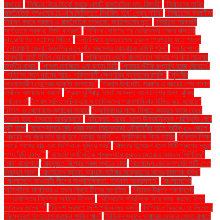
বাজারে"
"নির্বাচন নিয়ে বিতর্ক করছে একটি রাজনৈতিক দল: রিজভী"
"নির্বাচনের তারিখ
রাজনৈতিক দলগুলোর চাওয়ার ভিত্তিতে নির্ধারিত হবে: প্রেস সচিব"
"নির্বাচনের সময়সীমা
নির্ধারণ করবে সরকার ও রাজনৈতিক দলগুলো: জাতিসংঘের দূত"
"নির্বাচিত সরকারই
সর্বোত্তম সরকার: মির্জা ফখরুল"
"নিষিদ্ধ ঘোষণার পর ভোরবেলায় ঢাকার রাস্তায়
ছাত্রলীগের নেতাদের মিছিল"
"নেতানিয়াহু যুক্তরাজ্যে ঢুকলে গ্রেপ্তার হতে পারেন
"নোয়াখালী জেলা বিএনপির নতুন পাঁচ সদস্যের আহ্বায়ক কমিটি গঠন"
"পদ্মার পাড়ে
অস্থায়ী হাটে ইলিশ বেচাকেনা"''
"পাকিস্তান থেকে বাংলাদেশে আসার পর রুনা লায়লার
সম্মুখীন বাধার"
"পাগলা মসজিদে এক বস্তা চিঠি:
"পাবনার শুঁটকি রপ্তানি হচ্ছে বিদেশে"
"পুতিনের নতুন ধরনের আরও শক্তিশালী ক্ষেপণাস্ত্র ব্যবহারের হুমকি"
"পৃথিবীর
অভ্যন্তরীণ কেন্দ্রের আকৃতি বদলাচ্ছে"
"প্রধান উপদেষ্টা: সরকার এ বছরের শেষ নাগাদ
নির্বাচন আয়োজন করবে"
"প্রবল ঘূর্ণিঝড় 'দানা' আসন্ন: বাংলাদেশের জন্য ঝুঁকির
পর্যবেক্ষণ"
"প্রেস সচিব: সচিবালয়ে সাংবাদিকদের প্রবেশাধিকার সীমিত করা হয়েছে"
"ফিফা ও খেলোয়াড়-ক্লাবের সংঘাত
"ফ্যাসিবাদের পক্ষে লিখতে ব্যবহৃত কলম ভেঙে
দেওয়া হবে: হাসনাত আবদুল্লাহ"
"বইমেলায় ‘মবের’ মতো উসকানিমূলক পরিস্থিতি কেন
সৃষ্টি হলো
"বঙ্গোপসাগরে মাছ ধরার সময় মিয়ানমারের নৌবাহিনীর হাতে আটক ৫৬ জেলে"
"বছরের পর বছর মনে রাখা হবে তোমার অর্জন" – মুশফিককে নিয়ে তামিম
"বরিশাল শিক্ষা
বোর্ডে পাসের হার এবং জিপিএ-৫ বৃদ্ধির খবর"
"বাজারে উন্মোচন হলো সিটি গ্রুপের নতুন
পণ্য ‘টুটি টুইস্ট’"
"বাজেটে অর্থনৈতিক পুনরুদ্ধারে গুরুত্ব দেওয়ার আহ্বান সিপিডির"
"বাবা কারাগারে
"বায়ুদূষণে বিশ্বের পঞ্চম স্থানে ঢাকা
"বাংলাদেশ ডেভেলপমেন্ট পার্টি পেল
নিবন্ধন সনদ"
"বাংলাদেশ ব্যাংক: ব্যাংকে সাইবার আক্রমণের আশঙ্কাজনক বৃদ্ধি"
"বাংলাদেশে আওয়ামী লীগের অপ্রাসঙ্গিকতা: হাসনাত আবদুল্লাহ"
"বাংলাদেশের
পাঠ্যবইতে মানচিত্র ও তথ্য বিষয়ে চীনের আপত্তি"
"বিচারক ট্রাম্প প্রশাসনের
গণবরখাস্তের নির্দেশনা আটকে দিলেন"
"বিটিআরসি স্টারলিংক নিয়ে কাজ করছে: ইলন
মাস্কের উদ্যোগ"
"বিদেশ ভ্রমণে দেশি পর্যটকদের কমতি
"বিপিএলে ক্রিকেট ও সিনেমার
'বিস্ফোরণ' উপভোগ করছেন শাকিব খান"
"বিভিন্ন স্থানে খাবারের দোকান খোলা রাখতে