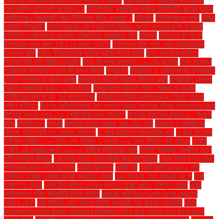
পাঠানোর সম্ভাবনা উড়িয়ে দেননি কানাডা - ট্রুডো
ইউক্রেনের প্রেসিডেন্ট ভলোদিমির
জেলেনস্কি অভিযোগ করেছেন যে
ইউনাইটেড কমার্শিয়াল ব্যাংক (ইউসিবি) বছরের তৃতীয়
প্রান্তিকে শেয়ারপ্রতি আয় (ইপিএস) বৃদ্ধি পেয়েছে।
ইউরোপ
ইউরোপজুড়ে সাড়া
ইঙ্গিত
ডাউনিং স্ট্রিটের"
ইনস্টাগ্রামের ৬টি প্রাইভেসি ফিচার যেগুলি আপনার জন্য উপকারী
ইন্টার্নশিপ প্রোগ্রামের মাধ্যমে ভবিষ্যতের ক্যারিয়ার গঠন
ইফতার
ইফতারে কী খাবেন
ইফতারের সময় রাসুল (সা.) যে দোয়া পড়তেন
ইয়ামালের বাঁকা পথে মেসি-ম্যারাডোনার
স্বপ্নের বাড়ি
ইরান: ইসরায়েলকে কঠোর প্রতিশোধের হুমকি
ইলন মাস্ককে ছাড়িয়ে
বিশ্বের শীর্ষ ধনী পরিবার ওয়ালটন
ইলন মাস্কের সম্পত্তি ১৯.২% কমেছে
ইলন মাস্কের
স্টারলিংক বাংলাদেশে এলে কী সুফল মিলবে
ইসরায়েল
ইসরায়েল ও হেজবুল্লাহর যুদ্ধবিরতি
চুক্তি সম্পর্কিত যা জানা যাচ্ছে
ইসরায়েল মাইকে আজান নিষিদ্ধ করল
ইসরায়েলি হামলায়
বৈরুতে আবাসিক ভবনে ১১ জন নিহত
ইসরায়েলের সাবেক সেনা: 'গাজায় যা করেছি
উইন্ডিজের বিপক্ষে বড় হার বাংলাদেশের
উড়িরচরে পরিবার কল্যাণকেন্দ্র পরিণত হয়েছে
পুলিশ ফাঁড়িতে
উত্তর মেসিডোনিয়ায় নৈশ ক্লাবে ভয়াবহ আগুনের ঘটনায় হতাহতদের নিয়ে
উত্তরা ব্যাংক দেবে ১৪৫ কোটি টাকা নগদ লভ্যাংশ
উত্তরা ব্যাংকের মুনাফা ৫০ শতাংশ
বৃদ্ধি
উত্তীর্ণ ৮৩
উদ্ধার
উপদেষ্টা হাসান আরিফ আর বেঁচে নেই
উরুগুয়ে ও ব্রাজিলের
বিপক্ষে শক্তিশালী দল ঘোষণা মেসিদের
এ আর রহমানের পারিশ্রমিক কত
এ বছর ফিতরার
সর্বনিম্ন পরিমাণ ১১০ টাকা এবং সর্বোচ্চ ২ হাজার ৮০৫ টাকা নির্ধারণ করা হয়েছে
এআই
এআই এর প্রভাব: গুগল ৩০০০০ কর্মীকে ছাঁটাইয়ের পথে
এআই প্রযুক্তি সম্বলিত নতুন
দুটি ল্যাপটপ বাজারে
এক ম্যাচ হাতে রেখে সিরিজ জয় টাইগারদের
একই অ্যাপে সব সেবা:
পর্যটকদের জন্য নতুন উদ্যোগ
একটি আন্দোলন
একটি বই
একটি বার্গারের দাম ৫ লাখ
একদিনে সর্বোচ্চ ওমরাহ যাত্রী প্রবাহের রেকর্ড
এখন আর না খেয়ে থাকতে হয় না
এবং
তারুণ্যের দ্রোহ
এবার চীন-রাশিয়া থেকেও ছড়ানো হচ্ছে গুজব: শফিকুল আলম
এবার
পাকিস্তানে শহীদ বুদ্ধিজীবী দিবস পালিত
এবারের আইপিএলে কোন দলের নেতৃত্বে
আছেন কে?.
এবি পার্টিতে যোগ দিলেন বিশিষ্ট ব্যবসায়ী আবু রাইয়ান আশয়ারী
এয়ার
অ্যাম্বুলেন্সে ঢাকার হজরত শাহজালাল বিমানবন্দর ত্যাগ করে লন্ডনের পথে রওনা হলেন