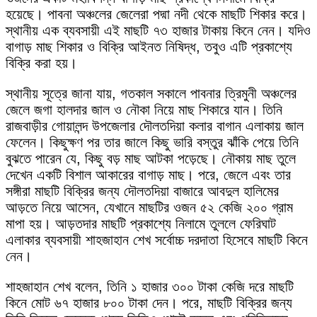
হয়েছে। পাবনা অঞ্চলের জেলেরা পদ্মা নদী থেকে মাছটি শিকার করে।
স্থানীয় এক ব্যবসায়ী এই মাছটি ৭৩ হাজার টাকায় কিনে নেন। যদিও
বাগাড় মাছ শিকার ও বিক্রি আইনত নিষিদ্ধ, তবুও এটি প্রকাশ্যে
বিক্রি করা হয়।
স্থানীয় সূত্রে জানা যায়, গতকাল সকালে পাবনার ত্রিমুনী অঞ্চলের
জেলে জগা হালদার জাল ও নৌকা নিয়ে মাছ শিকারে যান। তিনি
রাজবাড়ীর গোয়ালন্দ উপজেলার দৌলতদিয়া কলার বাগান এলাকায় জাল
ফেলেন। কিছুক্ষণ পর তার জালে কিছু ভারি বস্তুর ঝাঁকি পেয়ে তিনি
বুঝতে পারেন যে, কিছু বড় মাছ আটকা পড়েছে। নৌকায় মাছ তুলে
দেখেন একটি বিশাল আকারের বাগাড় মাছ। পরে, জেলে এবং তার
সঙ্গীরা মাছটি বিক্রির জন্য দৌলতদিয়া বাজারে আবদুল হালিমের
আড়তে নিয়ে আসেন, যেখানে মাছটির ওজন ৫২ কেজি ২০০ গ্রাম
মাপা হয়। আড়তদার মাছটি প্রকাশ্যে নিলামে তুললে ফেরিঘাট
এলাকার ব্যবসায়ী শাহজাহান শেখ সর্বোচ্চ দরদাতা হিসেবে মাছটি কিনে
নেন।
শাহজাহান শেখ বলেন, তিনি ১ হাজার ৩০০ টাকা কেজি দরে মাছটি
কিনে মোট ৬৭ হাজার ৮০০ টাকা দেন। পরে, মাছটি বিক্রির জন্য