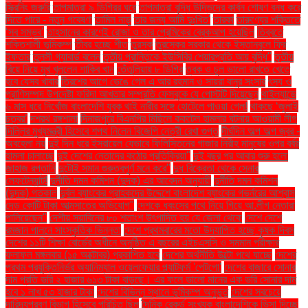
স্ক্রিনিং জরুরি
তাপমাত্রা ৯ ডিগ্রির ঘরে
তাপমাত্রা বৃদ্ধি উদ্ভিদের কার্বন শোষণ বন্ধ করে
দিতে পারে - নতুন গবেষণা
তামিল নাড়ু
তার জন্য আমি দুঃখিত'
তারকা
তারুণ্যের শক্তিতে
‘সব সম্ভব’
তাহসানের কারণেই রোজা ও তার প্রেমিকের ব্রেকআপ হয়েছিল
তিব্বতে
শক্তিশালী ভূমিকম্প
তীব্র হচ্ছে শীত
তুরস্ক
তুরস্কের সরকার থেকে ইস্তানবুলে ফ্রি
ইফতার
তুলসী গ্যাবার্ড বলেন
তৃতীয় প্রান্তিকে ইউসিবির শেয়ারপ্রতি আয় বৃদ্ধি"
তৃতীয়
বিয়ে নিয়ে মুখ খুললেন শাকিব খান
তেঁতুলিয়ায় ৮ ডিগ্রি
ত্বক ও চুল ভালো রাখতে খেতে
হবে যেসব খাবার
ত্রিশের আগে ভেঙে গেল এ আর রহমান ও সায়রা বানুর সংসার
ৎস্য ও
প্রাণিসম্পদ উপদেষ্টা ফরিদা আখতার সম্প্রতি ফেসবুকে যে পোস্টটি দিয়েছেন
থাইল্যান্ডে
৬ মাস ধরে নিখোঁজ বাংলাদেশি যুবক থাই নারীর সঙ্গে হোটেলে পাওয়া গেল!
থাকছে ‘জুলাই
চত্বর’
দশরথ রঙ্গশালা
দিনাজপুরে বিএনপির মিছিলে ককটেল হামলার ঘটনায় আওয়ামী লীগ
দিল্লির মুখ্যমন্ত্রী হিসেবে শপথ নিলেন বিজেপি নেত্রী রেখা গুপ্ত
দীর্ঘদিন অল্প অল্প জ্বর -
অবহেলা নয়
দুই দিন ধরে ইসরায়েল যেভাবে ফিলিস্তিনের গাজার নিরীহ মানুষের ওপর বর্বর
হামলা চালাচ্ছে
দুই দেশের নেতাদের কঠোর প্রতিক্রিয়া"
দুই বছর পর আবার শুরু হলো
জাহাজ রপ্তানি
দুটোই সমান গুরুত্বপূর্ণ মনে করে"
দুধ বিক্রেতা থেকে সেনার
লেফটেন্যান্ট!
দুর্নীতি দমন কমিশন (দুদক) এর আবেদন অনুযায়ী
দুর্নীতি দমন কমিশন
(দুদক) গতকাল
দুর্বল ব্যাংকের গ্রাহকদের উদ্দেশে বাংলাদেশ ব্যাংকের গভর্নরের আশ্বাস
দেড় কোটি টাকা আত্মসাতের অভিযোগ"
দেশকে ধ্বংসের পথে নিয়ে গিয়ে আ.লীগ নেতারা
পালিয়েছেন"
দেশীয় সয়াবিনের ৮০ শতাংশ উৎপাদিত হয় যে জেলা থেকে
দেশে দেশে
রমজান পালনে সাংস্কৃতিক ভিন্নতা
দেশে প্রথমবারের মতো উদযাপিত হচ্ছে কৃষক দিবস
দেশের ১১টি শিক্ষা বোর্ডের অধীনে অনুষ্ঠিত এ বছরের এইচএসসি ও সমমান পরীক্ষার
ফলাফল মঙ্গলবার (১৫ অক্টোবর) প্রকাশিত হবে
দেশের অর্থনীতি উল্টো পথে যাচ্ছে
দেশের
প্রথম প্রযুক্তিনির্ভর অ্যানিম্যাল ওয়েলফেয়ার প্ল্যাটফর্ম 'পেটগো'
দেশের বাজারে সোনার
দাম প্রতি ভরি ২ হাজার ৬১৩ টাকা বাড়ছে। এর ফলে ভালো মানের এক ভরি সোনার দাম
হবে ১ লাখ ৫৩ হাজার টাকা
দেশের বিভিন্ন স্থানে ভূমিকম্প অনুভূত
দেশের সবচেয়ে
দারিদ্র্যপ্রবণ বিভাগ হিসেবে পরিচিত ছিল
দৈনিক রেকর্ড সংখ্যক বাংলাদেশিকে ভিসা দিচ্ছে