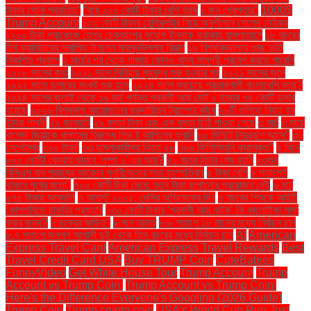
টাকার সোনা প্রবাহিত”
“বর্ষে ২০০ কোটি টাকার বেশি বরাদ্দ
১ জন গ্রেপ্তার"
1000$
Trump Account
১০৩ কোটি টাকার হেলিকপ্টার নিয়ে অনুশীলনে গেলেন নেইমার
১২০০ টাকা প্যাকেজে হেলথ চেকআপের সুযোগ ইনসাফ বারাকাহ হাসপাতালে
১৮ বছরের
দীর্ঘ ক্যারিয়ারের সমাপ্তি টানলেন মাহমুদউল্লাহ রিয়াদ
১৯ বিশ্ববিদ্যালয়ে গুচ্ছ ভর্তি
বিজ্ঞপ্তি প্রকাশ
২ মার্চের পর থেকে গাজায় কোনও খাদ্য সামগ্রী প্রবেশ করতে পারেনি
২০০৮ সালের কথা
২০১১ সালে সিরিয়ায় গৃহযুদ্ধ শুরু হওয়ার পর
২০২১ সালের জুনে
২০২২ সালে ডলারের সংকট শুরু হলে
২০২৪ সালে সবচেয়ে প্রভাবশালী বাংলাদেশি কারা?
২০২৪ সালের জুলাই থেকে ১৯ মার্চ পর্যন্ত প্রবাসী আয় মোট ২ হাজার ৭৪ কোটি ডলার
হয়েছে
২০২৬ বিশ্বকাপ আয়োজনের গুরুদায়িত্ব ট্রাম্পের কাঁধে
২৮টি গুলিতে নিহত হন
ইন্দিরা গান্ধী
২৯ জানুয়ারি
২৯ বস্তা টাকা এবং এক বস্তা চিঠি পাওয়া গেছে
৩ মার্চ
৩ মার্চে
খালেদা জিয়াকে খালাসের বিরুদ্ধে লিভ টু আপিলের শুনানি
৩০ মিনিটে নিয়ন্ত্রণে আসে"
৩০
সেপ্টেম্বর
৩০০ টাকা!
৩৩ হামলাকারীসহ নিহত ৫৮
৩৬৯ ফিলিস্তিনি কারামুক্ত"
৪ দিনে
৮০০ কোটি! কোথায় থামবে 'পুষ্পা ২' এর আয়?
৪১ বছরে বিচার শেষ হয়নি
৪৩তম
বিসিএস বাদ পড়াদের আবেদন পুনর্বিবেচনার সভা বৃহস্পতিবার
৫ টাকা বেশি
৫ শতাংশই
থাকবে পূর্বের মতো"
৫০০ কোটি টাকা দেবে: নতুন টাকা ছাপানোর প্রয়োজন নেই
৬ মার্চ
৬৭৫ টাকায় আমদানি
৭ আগস্ট ২০০৫: মেসির অভিষেকের দিন
৭ বছরের শিশুকে আইটি
কোম্পানিতে চাকরির প্রস্তাব
৭৩০ কোটি টাকার ‘প্রবাসী আয় নাটক’ কি কালোটাকা সাদা
করার জন্য?
৮ চক্রের জড়িত"
৮ জন আহত
৮.৬ শতাংশ ১৮ মাসের মধ্যে নির্বাচন চান
৮.৭ শতাংশ জনগণ আগামী দুই থেকে তিন বছরের মধ্যে নির্বাচন চান
AI
American
Express Travel Card
American Express Travel Rewards
Best
Travel Credit Card USA
Buy TRUMP Coin
CuteBabies
FunnyVideo
Get White House Tour
Trump Account
Trump
Account vs Trump Coin:
Trump Account vs Trump Coin:
Here's the Difference Everyone's Googling (2026 Guide)
Trump Coin
Trump crypto coin
USA's World Cup Run Just