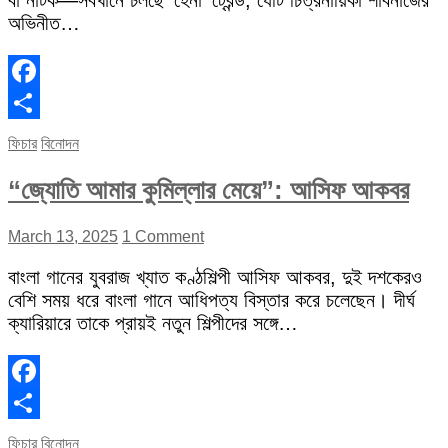
বা নাটক—সবখানে চলছে ‘হেনা’ ট্রেন্ড, যেটি চিত্রনায়িকা শাবনাজের
অভিনীত…
Facebook
Share
ফিচার
বিনোদন
“জ্যোতি আমার কুমিল্লার মেয়ে”: আসিফ আকবর
March 13, 2025
1 Comment
বাংলা গানের যুবরাজ খ্যাত কণ্ঠশিল্পী আসিফ আকবর, দুই দশকেরও
বেশি সময় ধরে বাংলা গানে আধিপত্য বিস্তার করে চলেছেন। দীর্ঘ
ক্যারিয়ারে তাকে প্রায়ই নতুন শিল্পীদের সঙ্গে…
Facebook
Share
ফিচার
বিনোদন