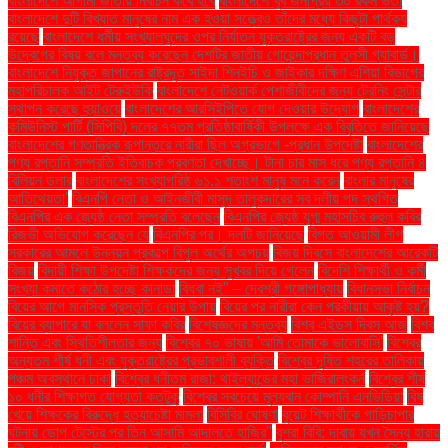
বাংলাদেশে আগামী জাতীয় নির্বাচন কবে হবে
বাংলাদেশে খুব জনপ্রিয় ৩০ রকম ভর্তা
বাংলাদেশে দুটি বিখ্যাত মানুষের নাম এক হওয়া সত্ত্বেও তাঁদের মধ্যে কিছুটা পার্থক্য
রয়েছে
বাংলাদেশে ধর্মীয় সংখ্যালঘুদের ওপর নির্যাতন যুক্তরাষ্ট্রের জন্য একটি বড়
উদ্বেগের বিষয় বলে মন্তব্য করেছেন দেশটির জাতীয় গোয়েন্দাপ্রধান তুলসী গ্যাবার্ড।
বাংলাদেশে নিযুক্ত জাপানের রাষ্ট্রদূত সাইদা শিনইচি ও জাইকার দক্ষিণ এশিয়া বিভাগের
মহাপরিচালক আইট টেরুইউকি
বাংলাদেশে নেটওয়ার্ক পেশাজীবীদের জন্য ট্রেনিং সেন্টার
স্থাপন করেছে হুয়াওয়ে
বাংলাদেশের আরসিইপিতে যোগ দেওয়ার উদ্যোগ
বাংলাদেশের
কমিউনিস্ট পার্টি (সিপিবি) দলের ৭৭তম প্রতিষ্ঠাবার্ষিকী উপলক্ষে এক বিবৃতিতে জানিয়েছে
বাংলাদেশের গণতান্ত্রিক রূপান্তরে নারীরা ছিল অগ্রভাগে -প্রধান উপদেষ্টা
বাংলাদেশের
পণ্য রপ্তানি সম্প্রতি ইতিবাচক প্রবণতা দেখাচ্ছে। টানা চার মাস ধরে পণ্য রপ্তানি ৪
বিলিয়ন ডলার
বাংলাদেশের সংখ্যাগরিষ্ঠ ৬১.১ শতাংশ মানুষ মনে করেন
বাংলার মানুষের
আতিথেয়তা'
বিএনপি নেতা ও আইনজীবী মাসুদ তালুকদারের সব দলীয় পদ স্থগিত
বিএনপির এক জ্যেষ্ঠ নেতা সম্প্রতি বলেছেন
বিএনপির জ্যেষ্ঠ যুগ্ম মহাসচিব রুহুল কবির
রিজভী অভিযোগ করেছেন যে
বিএনপির পর। দলটি জানিয়েছে
বিগত আওয়ামী লীগ
সরকারের আমলে উন্নয়ন প্রকল্পে বিপুল অর্থের অপচয়
বিজয় দিবসে বাংলাদেশের আরেকটি
বিজয়
বিদায়ী শিক্ষা উপদেষ্টা শিক্ষকদের জন্য সুখবর দিয়ে গেলেন
বিদেশি শিক্ষার্থী ও কর্মী
সংখ্যা কমাতে কঠোর হচ্ছে কানাডা
বিধবা নই” – দেবশ্রী গঙ্গোপাধ্যায়
বিধানসভা নির্বাচন
বিয়ের আগে মানসিক প্রস্তুতি নেয়ার উপায়
বিয়ের পর নারীরা কেন পরকীয়ায় আকৃষ্ট হয়?
বিয়ের ব্যাপারে যা বললেন সাফা কবির
বিশেষজ্ঞদের মন্তব্য
বিশ্ব এইডস দিবস আজ
বিশ্ব
শান্তি এবং স্থিতিশীলতার জন্য
বিশ্বের ৭০ ভাষায় 'আমি তোমাকে ভালোবাসি'
বিশ্বের
অন্যতম শীর্ষ ধনী এবং যুক্তরাষ্ট্রের প্রভাবশালী ব্যক্তি
বিশ্বের দূষিত শহরের তালিকায়
পঞ্চম অবস্থানে ঢাকা
বিশ্বের ধনীতম রাজা: থাইল্যান্ডের মহা ভাজিরালংকর্ন
বিশ্বের শীর্ষ
১০ ধনীর শিক্ষাগত যোগ্যতা কতটুকু
বিশ্বের সবচেয়ে মূল্যবান কোম্পানি এনভিডিয়া
বিষ
খেয়ে শিক্ষকের বিরুদ্ধে হত্যাচেষ্টা মামলা
বিসিবির ঘোষণা
বুয়েট শিক্ষার্থীকে গাড়িচাপার
ঘটনায় ডোপ টেস্টের পর তিন আসামি আদালতে হাজির"
বুশরা বিবি: দাবায় যখন সৈন্য হারায়