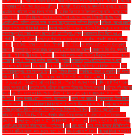
খালেদা জিয়া
এশিয়াটিক ল্যাবরেটরিজ লিমিটেড প্রথম প্রান্তিকে মুনাফা করেছে
এসএসসি
ও সমমান পরীক্ষা শুরু হবে ১০ এপ্রিল
এসএসসি ফরম পূরণের সময়সীমা বাড়ানো হয়েছে
এ্যানিকে পাঠানো হচ্ছে বিশ্ব সাঁতারে
ওই দিন বিকেলে অলিউল্লাহকে বাড়ি থেকে তুলে
নেয় পুলিশ
ওয়ালটন ফ্রিজ কিনে ২০ লাখ টাকা পেলেন কলেজ শিক্ষার্থী রাশেদ আলী
ওয়াশিংটনে হেলিকপ্টারের সঙ্গে সংঘর্ষে উড়োজাহাজ নদীতে বিধ্বস্ত
কমিশন দেশের চারটি
প্রদেশ গঠনের পরিকল্পনা করছে
কয়লা আমদানি না হওয়া পর্যন্ত বিদ্যুৎকেন্দ্র বন্ধ থাকবে
কয়লাসঙ্কটের কারণে বন্ধ মহেশখালী তাপবিদ্যুৎ কেন্দ্র
করমজলে তিন দিনে ৭৫০০
দর্শনার্থী
কর্ণফুলী টানেল
কলসিন্দুর গ্রামের অদম্য মেয়েরা আবারও প্রমাণ করেছে তাদের
দক্ষতা
কলাম্বিয়া বিশ্ববিদ্যালয়ের শিক্ষার্থী
কাঁচা মরিচে
কানপাকা রোগ - এক গুরুত্বপুর্ণ
সমস্যা
কানাডাকে যুক্তরাষ্ট্রের অঙ্গরাজ্য হতে বললেন ট্রাম্প
কানাডায় নিখোঁজ প্রবাসী
বাংলাদেশি শিক্ষার্থীর মরদেহ উদ্ধার
কানাডার প্রধানমন্ত্রী জাস্টিন ট্রুডো পদত্যাগ করতে
যাচ্ছেন
কান্ট ও হিউমের দর্শনে গাজালির প্রভাব
কাভার্ডভ্যান-মোটরসাইকেল সংঘর্ষে
ছাত্রদল কর্মী নিহত
কার ক্ষতি
কার লাভ
কারিগরি শিক্ষা অধিদপ্তরে বিশাল নিয়োগ
কিছু
অধিনায়কত্বের নাম অনুমিত ছিল
কিছু ইঙ্গিত মিলছে
কিডনিতে পাথর ও করণীয়
কী আছে
তাতে?
কীভাবে খাবেন?
কীভাবে বুঝবেন শীতে পানি কম খাওয়া হচ্ছে?
কুড়িগ্রামে
দরিদ্রদের চাল বিতরণের তালিকা নিয়ে বিএনপির দুই পক্ষের সংঘর্ষ
কুমিল্লা সিটির সাবেক
মেয়র সূচনার জমি
কুয়েটে ভর্তি পরীক্ষা উপলক্ষে বিমানের বিশেষ ফ্লাইট
কৃত্রিম বুদ্ধিমত্তা
কৃষক
কেন্দ্রীয় ব্যাংকের নির্দেশনায় ট্রেজারি বিল ও বন্ড কেনায় ব্যাংকের ফি ও চার্জ
নির্ধারণ"
কোন কথায় রেগে গেলেন জেলেনস্কি
কোন পক্ষ হারল?
ক্যানসারের টিকা নিয়ে
আশার আলো
ক্যান্সারের বিকল্প চিকিৎসা পদ্ধতিগুলি কীভাবে কাজ করে
ক্লাসরুমে প্রথম
বর্ষের ছাত্রকে বিয়ে করলেন বিশ্ববিদ্যালয় শিক্ষিকা (ভিডিও)
ক্ষমতার প্রাতিষ্ঠানিক
ভারসাম্য প্রতিষ্ঠায় বিএনপিসহ প্রধান রাজনৈতিক দলগুলো সংবিধানে যে পরিবর্তনগুলো
চেয়েছিল
ক্ষুদ্র নৃ-তাত্বিক জনগোষ্ঠী চাকমাদের জীবনযাত্রা
খনিজ চুক্তির জন্য শুক্রবার
ওয়াশিংটন যাচ্ছেন ইউক্রেনের প্রেসিডেন্ট
খবর
খরচ কত?
খরচ বহন করেছে বিসিসিআই"
খাওয়ার বাইরে আরও কত কাজে লাগে ডিম!
খাদ্যাভ্যাসে পরিবর্তন
খালেদা জিয়া ও তারেক