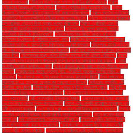
হতবাক সন্তানেরা
"টেনিসের রানি’র সঙ্গে সাক্ষাৎ করে উচ্ছ্বসিত নেইমার"
"ট্রাম্প
পেন্টাগনের নিয়ন্ত্রণ কেন নিতে চান?"
"ট্রাম্প প্রশাসন ডিম আমদানি করবে"
"ট্রাম্প
প্রশাসন বিশ্বব্যাপী মার্কিন দূতাবাসে কর্মী কমানোর সিদ্ধান্ত"
"ট্রাম্প প্রশাসনের নির্দেশে
ওয়াশিংটনে ইউএসএআইডির কর্মীদের বাসায় থাকার নির্দেশ"
"ট্রাম্প প্রশাসনের পরিকল্পনা:
যুক্তরাষ্ট্রের নেতৃত্বে বিশ্ব স্বাস্থ্য সংস্থা পরিচালনা"
"ট্রাম্প প্রেসিডেন্ট হলে কি
যুক্তরাষ্ট্রে আদানির সমস্যা সমাধান হবে?"
"ট্রাম্পের বিদ্বেষপূর্ণ বক্তব্য: গাজায়
যুদ্ধবিরতি চুক্তি কি ঝুঁকির মধ্যে?"
"ট্রাম্পের শুল্কের কারণে ভারতে অ্যাপলের
আইফোন উৎপাদনে কী পরিবর্তন আসতে পারে"
"ডিজিটাল উদ্ভাবনের নৈতিক ব্যবহার:
সামাজিক সংহতি ও অন্তর্ভুক্তি নিশ্চিতকরণে একটি কর্মশালা"
"ডিপ্লোমা ডিগ্রি বাতিলের
পর এবার গ্রেফতার হলেন ইস্তাম্বুলের মেয়র"
"ডিসি পদে কর্মকর্তাদের আগ্রহ হঠাৎ কমার
কারণ কী?"
"ডিসেম্বরের মধ্যে জেলার বিভিন্ন স্থানে কমিটি গঠনের পরিকল্পনা"
"ঢাকার
ইজতেমা থেকে ফেরার পথে পশ্চিমবঙ্গে মুসলিম তরুণকে আক্রান্ত করা হয়েছে"
"ঢাকার
জাহাঙ্গীর টাওয়ারে ক্যাফেতে আগুন
"ঢাকার রাস্তায় ধুলোর কারণে বাড়ছে শিশুদের স্বাস্থ্য
সমস্যা"
"তত্ত্বাবধায়ক সরকার ব্যবস্থা নিয়ে ৩টি রিভিউ আবেদন শুনানির তারিখ ১৭
নভেম্বর"
"তিন দশকে ৩০ বিশ্ব রেকর্ড: জাকেরের অসাধারণ কীর্তি"
"তিন সপ্তাহ পর
মুক্তিপণের ২৫ লাখ টাকা দেওয়ার পর তরুণের লাশ উদ্ধার"
"থাইরয়েড সম্পর্কিত ৫টি
প্রচলিত ভুল ধারণা"
"দিনাজপুরে মৌসুম শেষেও সুগন্ধি ধানের দাম হ্রাস"
"দীপু মনি ও
তাঁর স্বামীর বিরুদ্ধে দুদকের মামলা দায়ের"
"দুই প্ল্যাটফর্মের সমানসংখ্যক নেতা নিয়ে
নতুন দলের কমিটি
"দুটি আলংকারিক উদ্ভিদের বিবরণ"
"দুদকের মামলায় ইয়াবা ব্যবসায়ীর
৭৬ লাখ টাকার অবৈধ সম্পদ উদ্ধারের দাবি
"দেশে এইচএমপিভি ভাইরাসে আক্রান্ত এক
নারী মৃত্যুবরণ করেছেন
"দেশে বছরে প্রায় ৩ লাখ কোটি টাকার শুল্ক ও কর ছাড়"
"নওগাঁয়
১৬ বছর পর ছাত্রশিবিরের প্রতিষ্ঠাবার্ষিকী প্রকাশ্যে উদযাপিত"
"নতুন ছাত্রসংগঠনের
যাত্রা শুরু
"নর্থ মেসিডোনিয়ার নৈশক্লাবে অগ্নিকাণ্ড
"নাটোরে যুবলীগ নেতাকে পিটুনি
দিয়ে পুলিশে সোপর্দ করল ছাত্র-জনতা"
"নানা পদক্ষেপ সত্ত্বেও চীনের তরুণ-তরুণীরা
বিয়ের প্রতি আগ্রহ হারাচ্ছে"
"নিভৃতপল্লির নারীদের তৈরি জুতা পাচ্ছে আন্তর্জাতিক