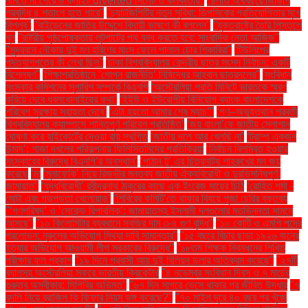
নামতে না পেরে ৬ ফ্লাইট diverted সিলেট ও কলকাতায়''
''চলতি অর্থবছরে জিডিপি
প্রবৃদ্ধি ৪ শতাংশ হতে পারে''
''চ্যাটজিপিটির নতুন সুবিধা: ডিপসিকের প্রতিযোগিতার মুখে
বিপ্লব''
''বাইডেনের জাতির উদ্দেশে বিদায়ী ভাষণে কী বললেন''
''যুক্তরাষ্ট্রে তৈরি পিস্তলে
খুন
''রাষ্ট্রীয় পৃষ্ঠপোষকতায় লুটপাটের পথ বন্ধ করতে হবে: সাংবাদিক নেতা আজিজ"
''সুন্দরবনে নৌকায় দুই মণ হরিণের মাংস ফেলে পালাল চোর শিকারিরা''
'টিউলিপের
পদত্যাগপত্রে কী লেখা ছিল''
'ঢাকা বিশ্ববিদ্যালয় কেন্দ্রীয় ছাত্র সংসদ নির্বাচন: একটি
বিশ্লেষণ''
'শিক্ষাপ্রতিষ্ঠানে ‘গোপন রাজনীতি’ নিষিদ্ধের আহ্বান ছাত্রদলের''
'সংবিধান
সংস্কার কমিশনের সুপারিশ সম্পর্কে বিএনপি
‘অস্ট্রেলিয়া প্রতি মিনিটে ভারতকে স্মরণ
করিয়ে দেবে ধবলধোলাইয়ের কথা’
‘ইইউ ও ইউরোপীয় বিনিয়োগ ব্যাংক বাংলাদেশকে
পরিবেশ সুরক্ষায় সহায়তা দেবে’
‘এটা হয়তো আমার শেষ ম্যাচ’"
‘গণ–অভ্যুত্থান পরবর্তী
বিশ্ববিদ্যালয় ক্যাম্পাসে শান্তিপূর্ণ পরিবেশ প্রতিষ্ঠিত’
‘জয় বাংলা’কে জাতীয় স্লোগান
ঘোষণা করে হাইকোর্টের দেওয়া রায় স্থগিত
‘জাতীয় দলে আর খেলছি না’
‘ট্রাম্প একজন
উন্মাদ’: গাজা দখলের পরিকল্পনায় ফিলিস্তিনিদের প্রতিক্রিয়া
‘নির্বাচন বিলম্বিত হওয়ার
সংস্কারের বিরুদ্ধে বিএনপি’র অবস্থান’
‘পাঠান টু’ এর চিত্রনাট্য শাহরুখের মন জয়
করেছে
‘মা
‘মুনাফেকি’ নিয়ে রিজভীর মন্তব্য জাতীয় ঐক্যবিরোধী ও দুরভিসন্ধিপূর্ণ:
জামায়াত"
‘যুদ্ধবিরোধী’ রবীন্দ্রনাথ ঠাকুরের কাছে এক ইংরেজ মায়ের চিঠি
‘রোহিত শর্মা -
মোটা এবং গড়পড়তা খেলোয়াড়’
‘শিবিরের কমিটি’তে থাকার বিষয়ে পূজা চেরির বক্তব্য
"‘গণপরিষদ’ ও ‘সেকেন্ড রিপাবলিক’: জামায়াতসহ ইসলামী দলগুলোর মতভিন্নতা সামনে
আসছে"
"১০ কিলোমিটার ব্যবধানে সবজির দাম ৩-৪ গুণ বৃদ্ধি"
"১০ কোটি ও এমপি পদের
প্রলোভন: নুরুলের অভিযোগ মিথ্যা দাবি সামান্তার"
"১৫ বছরে বিচার ছাড়া ১৯২৬ জনের
হত্যার অভিযোগ আওয়ামী লীগ সরকারের বিরুদ্ধে"
"১৮তম শিক্ষক নিবন্ধনের লিখিত
পরীক্ষার ফল প্রকাশ
"১৯ দিনে প্রবাসী আয় দুই বিলিয়ন ডলার অতিক্রম করেছে"
"২৭টি
ব্যাগসহ অস্ট্রেলিয়া সফরে ভারতীয় ক্রিকেটার
"৪ নভেম্বর সংবিধান দিবস ও ৭ মার্চের
গুরুত্ব অস্বীকার: সিপিবির অভিমত"
"৬৭ দিন সাগরে ভেসে থাকার পর জীবিত উদ্ধার
"৭
বদলি নিয়ে ব্রাজিল কি ফিফার নিয়ম ভঙ্গ করেছে?"
"৭০ মাইল দূরে ৪০ বছর পর খুঁজে