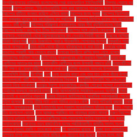
বিশ্ববিদ্যালয়ের তালিকায় বাংলাদেশের সেরা ড্যাফোডিল ইউনিভার্সিটি
টেসলার শেয়ারে বড়
ধাক্কা
ট্রাম্প–মাস্ক: ‘ইউএসএআইডি বন্ধ করা আমাদের শত্রুদের জন্য উপহার
ট্রাম্পের ঘাঁটিতে জনমত জরিপে এগিয়ে কমলা
ট্রাম্পের জন্য সুখবর
ট্রাম্পের নির্দেশনায়
গত শুক্রবার ভয়েস অব আমেরিকার মূল প্রতিষ্ঠান
ট্রাম্পের নির্দেশে ভয়েস অব আমেরিকার
১৩০০ কর্মী ছুটিতে
ট্রাম্পের পরিকল্পনা মোকাবেলায় আরব শীর্ষ কূটনীতিকদের বৈঠক
ট্রাম্পের ভাষণে কংগ্রেসে তীব্র উত্তেজনা
ট্রাম্পের সঙ্গে মোদির ফোনালাপ
ট্রাম্পের
স্বাক্ষরে সেনাবাহিনী থেকে ট্রান্সজেন্ডারদের বাদ দেওয়ার নির্বাহী আদেশ
ট্রেনের অগ্রিম
টিকিট বিক্রি শুরু
ট্রেন্ডি ডিজাইনে 'সারা'র শীতকালীন পোশাকের সংগ্রহ
ঠাকুরগাঁও শহর
থেকে অপহৃত হন
ঠান্ডা-কাশি থেকে বাঁচতে বাইকারদের যা করা উচিত
ডলারের দাম না
বাড়লেও প্রবাসী আয় যেভাবে বাড়ছে
ডলারের বিপরীতে রুপির মূল্য নেমে এসেছে
ইতিহাসের সর্বনিম্ন স্তরে
ডাইনোসর পুনরুদ্ধারের চেষ্টা করছেন বিজ্ঞানীরা
ডায়াবেটিস
রোগীদের আতঙ্কের কারণ
ডায়াবেটিস রোগীদের জন্য উপকারী সজনে ডাঁটা
ডায়াবেটিসের
৪টি লক্ষণ যা কেবল নারীদের মধ্যে দেখা যায়
ডালিম খাওয়ার অসংখ্য উপকারিতা
ডিএসসিসি নির্বাচন
ডিপসিক
ডেঙ্গু
ডেঙ্গু হওয়ার কারণ এবং তার হাত থেকে বাঁচার উপায়
ডেভেলপমেন্ট পার্টি পেল নির্বাচন কমিশনের নিবন্ধন"
ডেসটিনি-ইভ্যালি সহ এমএলএম
ব্যবসা নিয়ে সতর্কবার্তা
ডোনাল্ড ট্রাম্প যুক্তরাষ্ট্রের কেন্দ্রীয় গোয়েন্দা সংস্থা (এফবিআই)
ড্রোনের মাধ্যমে নজরদারি চলছে
ঢাকা আন্তর্জাতিক ম্যারাথন-২০২৫ অনুষ্ঠিত
ঢাকায়
ছিনতাই ও ডাকাতির প্রবণতা
ঢাকায় নিযুক্ত জাতিসংঘের আবাসিক সমন্বয়কারী গোয়েন
লুইস বলেছেন
ঢাকায় হাঁটার গতি এখন গাড়ির চেয়েও বেশি''
ঢাকার পাইকারি বাজার'
ঢাকার
বাতাস ‘অস্বাস্থ্যকর’
ঢাবি উপাচার্যের দুঃখ প্রকাশ অনাকাঙ্ক্ষিত ঘটনার জন্য
তবুও শ্রোতা
হীন বাংলাদেশ বেতার”
তবে আমরাও পরাজিত হব: মাহমুদুর রহমান মান্না"
তরুণ ট্রাম্পের
চরিত্রে দুর্দান্ত স্ট্যান
তরুণ-তরুণীদের অঙ্গ-প্রত্যঙ্গের ক্ষতির প্রবণতা বৃদ্ধি করছে
অ্যালকোহল
তরুণদের নতুন রাজনৈতিক দলের প্রতিষ্ঠাকালীন কমিটির সদস্য সংখ্যা
এখনও চূড়ান্ত হয়নি। তবে জানা গেছে
তা অব্যাহত রয়েছে।
তাজা ফল আমদানিতে
সম্পূরক শুল্ক ৩০ শতাংশ থেকে কমিয়ে ২৫ শতাংশ করা হয়েছে
তাঁদের জন্য আগে