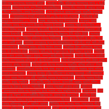
বিডিআর সদস্যদের অবস্থান ধর্মঘট"
"শাহবাগে শহীদ পরিবারের সদস্যদের সাড়ে ৫ ঘণ্টা
অবরোধ
"শিশুদের জন্য ফ্লু টিকার প্রয়োজনীয়তা"
"শিশুর দাঁত নড়লে কী করতে হবে?"
"শীতে ব্যাডমিন্টন খেলার উপকারিতা"
"শেখ হাসিনাকে থামাতে ঢাকায় ভারতীয় দূতাবাসে
তলব"
"শেয়ারবাজারে মূলধনি মুনাফার কর ১৫% এ নেমে এসেছে"
"শ্রমিকেরা দাবি
করছেন অতিরিক্ত ১০ শতাংশ
"সবুজ আপেলের নানা উপকারিতা"
"সংযুক্ত আরব
আমিরাত সফর শেষে দেশে ফিরলেন প্রধান উপদেষ্টা"
"সরকার প্রতি ডজন ডিম ১৩০
টাকায় বিক্রি করবে"
"সরকারের আওয়ামী লীগকে নিষিদ্ধ করার কোনো পরিকল্পনা নেই:
প্রধান উপদেষ্টা"
"সংস্কার কমিশনের সুপারিশের বিরুদ্ধে ইসি পাঠাল চিঠি"
"সংস্কার
প্রস্তাবের আগে নির্বাচন কমিশন গঠনের প্রক্রিয়া"
"সাত মাসে বিদেশি ঋণ বৃদ্ধি পেয়ে
৩৯৪ কোটি ডলার
"সামরিক তৎপরতার মুখে জাপোরিঝঝিয়াতে পরিদর্শনে ব্যর্থ আইএইএর
পর্যবেক্ষকেরা"
"সিটিকে আরও ডুবিয়ে সালাহ বললেন
"সিরামিক শিল্প মালিকদের গ্যাসের
দাম না বাড়ানোর দাবি"
"সিরিয়ায় আইএসের পুনরুত্থানের ঝুঁকি দ্বিগুণ হয়েছে"
"সিরিয়ায়
কারা কোন এলাকা নিয়ন্ত্রণ করছে: সম্পূর্ণ মানচিত্র বিশ্লেষণ"
"সিলেট সীমান্তে ভারতীয়
খাসিয়া সম্প্রদায়ের গুলিতে দুই বাংলাদেশি আহত"
"সিলেট-ম্যানচেস্টার রুটে বিমান চলাচল
অব্যাহত রাখার আহ্বান"
"সিলেটে এক দিনের ব্যবধানে ‘ভারতীয় খাসিয়া গু‌লিতে’ নিহত
আরেকজন"
"সেনাবাহিনীকে ধৈর্যের সঙ্গে কাজ করতে হবে নির্বাচিত সরকার আসা পর্যন্ত:
সাভারে সেনাপ্রধান"
"সোনার কমোড চুরির অভিযোগে চক্রের সদস্যরা দোষী সাব্যস্ত"
"সৌদি আরব গিয়ে কেন নারী গৃহকর্মীরা মৃত্যুর মুখে পড়ছেন?"
"স্থানীয় সরকার নির্বাচন
নির্দলীয় করার সুপারিশ"
"হাইকোর্টের পূর্ণাঙ্গ আদেশ: অন্তর্বর্তী সরকার আইনি দলিল ও
জনগণের ইচ্ছার সমর্থনে প্রতিষ্ঠিত"
"হাঙ্গার প্রজেক্টে ঢাকায় চাকরি
"হালিশহর
"হাসপাতালে ভর্তির পর প্রকাশিত হলো প্রথম পোপ ফ্রান্সিসের ছবি"
"হিজবুল্লাহ
"হুথি
কারা এবং ট্রাম্প কেন গোষ্ঠীটির বিরুদ্ধে বড় হামলা শুরু করলেন?"
"হোটেল ইন্টার
কন্টিনেন্টালের সামনে জুলাই অভ্যুত্থানে আহতদের বিক্ষোভ
“আমি ডিভোর্সি
“জ্যোতি
আমার কুমিল্লার মেয়ে”: আসিফ আকবর
“টিসিবির পণ্য কেনার সময় ক্রেতাদের পাঁচটি
প্রধান অভিযোগ”
“ডেঙ্গুতে ৭ জনের মৃত্যু
“দুবাই থেকে অবৈধ পথে ৩২ হাজার কোটি