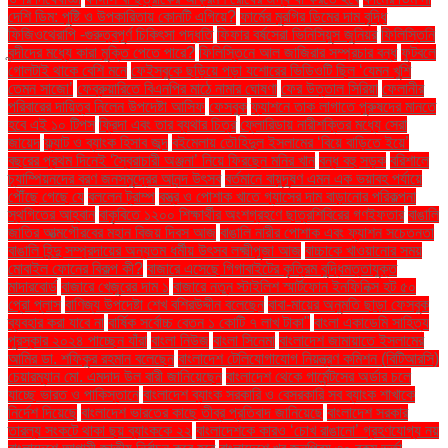
দেশি ডিম: পুষ্টি ও উপকারিতায় কোনটি এগিয়ে?
ফার্মের মুরগির ডিমের দাম বৃদ্ধি
ফিজিওথেরাপি -গুরুত্বপূর্ণ চিকিৎসা পদ্ধতি
ফিফার বর্ষসেরা ভিনিসিয়ুস জুনিয়র
ফিলিস্তিনি
বন্দীদের মধ্যে কারা মুক্তি পেতে পারে?
ফিলিস্তিনে আল জাজিরার সম্প্রচার বন্ধ
ফুটবলে
গোলটাই থাকে বেশি মনে
ফেইসবুকে ছড়িয়ে পড়া যশোরের ভিডিওটি ছিল ‘যেমন খুশি
তেমন সাজো’
ফেব্রুয়ারিতে বিএনপির মাঠে নামার ঘোষণা
ফের উত্তাল সিরিয়া
ফেলানীর
পরিবারের দায়িত্ব নিলেন উপদেষ্টা আসিফ
ফেসবুক
ফ্যাশনে তাক লাগাতে পুরুষদের মানতে
হবে এই ১০ টিপস
ফ্রিদা এবং তার ব্যথার চিত্র
ফ্লোরিডায় নারীশক্তির মধ্যে সেরা
জায়েদ
ফ্ল্যাট ও ব্যাংক হিসাব জব্দ
বইমেলায় তৌহিদুল ইসলামের ‘বিয়ে বাড়িতে ইয়ে’
বছরের প্রথম দিনেই ‘স্বৈরাচারী অঞ্জনা’ নিয়ে ফিরছেন মনির খান
বন্ধ বহু সড়ক
বরিশালে
চ্যাম্পিয়নদের বরণ জনসমুদ্রের আনন্দ উৎসব
বর্তমানে বায়ুদূষণ এমন এক ভয়াবহ পর্যায়ে
পৌঁছে গেছে যে
বললেন ট্রাম্প
বস্ত্র ও পোশাক খাতে গ্যাসের দাম বাড়ানোর পরিকল্পনা
স্থগিতের আহ্বান
বাকৃবিতে ১২০০ শিক্ষার্থীর অংশগ্রহণে ছাত্রশিবিরের গণইফতার
বাঙালি
জাতির আত্মগৌরবের মহান বিজয় দিবস আজ
বাঙালি নারীর পোশাক এবং ফ্যাশন সচেতনতা
বাঙালি হিন্দু সম্প্রদায়ের অন্যতম ধর্মীয় উৎসব লক্ষ্মীপূজা আজ
বাচ্চাকে খাওয়ানোর সময়
মোবাইল ফোনের বিকল্প কী?
বাজারে এসেছে গিগাবাইটের কৃত্রিম বুদ্ধিমত্তাযুক্ত
মাদারবোর্ড
বাজারে খেজুরের দাম ১
বাজারে নতুন স্টাইলিশ স্মার্টফোন ইনফিনিক্স হট ৫০
প্রো প্লাস
বাণিজ্য উপদেষ্টা শেখ বশিরউদ্দীন বলেছেন
বাবা-মায়ের অনুমতি ছাড়া ফেসবুক
ব্যবহার করা যাবে না
বার্ষিক সর্বোচ্চ বেতন ১ কোটি ৭ লাখ টাকা"
বাংলা একাডেমি সাহিত্য
পুরস্কার ২০২৪ পাচ্ছেন যাঁরা
বাংলা নিউজ
বাংলা সিনেমা
বাংলাদেশ জামায়াতে ইসলামের
আমির ডা. শফিকুর রহমান বলেছেন
বাংলাদেশ টেলিযোগাযোগ নিয়ন্ত্রণ কমিশন (বিটিআরসি)
চেয়ারম্যান মো. এমদাদ উল বারী জানিয়েছেন
বাংলাদেশ থেকে গার্মেন্টসের অর্ডার চলে
যাচ্ছে ভারত ও পাকিস্তানে
বাংলাদেশ ব্যাংক সরকারি ও বেসরকারি সব ব্যাংক শাখাকে
নির্দেশ দিয়েছে
বাংলাদেশ ভারতের কাছে তীব্র প্রতিবাদ জানিয়েছে
বাংলাদেশ সরকার
তারল্য সংকটে থাকা ছয় ব্যাংককে ২২
বাংলাদেশকে কারও ‘চোখ রাঙানো’ গ্রহণযোগ্য নয়