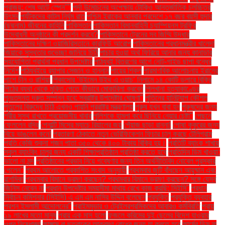
পরাজয়; শেষ আটে স্পেন""
পর্দা উন্মোচনের অপেক্ষায় টোকিও আন্তর্জাতিক চলচ্চিত্র
উৎসব
পর্যটকদের কাটল নির্ঘুম রাত
পশ্চিম ইরাকের আনবার প্রদেশে ১৭ বছর বয়সী হুদার
(ছদ্মনাম) জীবনের কাহিনি
পাকিস্তান
পাকিস্তান বিমানবাহিনী চ্যাম্পিয়নস ট্রফির
উদ্বোধনী অনুষ্ঠানে কী প্রদর্শন করবে?
পাকিস্তানে ট্রেনের সব জিম্মি উদ্ধার
পাকিস্তানের দক্ষিণ ওয়াজিরিস্তানে কারফিউ আরোপ
পাকিস্তানের প্রধানমন্ত্রীর খালেদা
জিয়াকে সুস্থতার শুভেচ্ছা জানিয়ে চিঠি
পাচার হওয়া অর্থ ফিরিয়ে আনার জন্য কানাডার
সহযোগিতা প্রার্থনা প্রধান উপদেষ্টার
পাঠ্যবই বিতরণের আগে নোট-গাইড ছাপা বন্ধের
নির্দেশ
পাঠ্যবইয়ে র‍্যাপার সেজান ও হান্নান
পায়ের শিকল
পারমাণবিক আলোচনায় ইরানের
পাশে চীন ও রাশিয়া
পিকাসোর ‘উইমেন উইথ এ ওয়াচ’ নিলামে ১৪ কোটি ডলারে বিক্রি
পিঠের ব্যথা থেকে মুক্তি পেতে কীভাবে মোকাবিলা করবেন
পিলখানা হত্যাকাণ্ডের
পুনঃতদন্ত দ্রুত সম্পন্ন হবে: স্বরাষ্ট্র উপদেষ্টার ঘোষণা"
পুতিনের হানিট্র্যাপ কৌশল
পুতুলের বিরুদ্ধে চিঠি এখনও পায়নি পররাষ্ট্র মন্ত্রণালয়
পুরুষ যখন বাবা হন
পুরুষদের জন্য
শরীর সুস্থ রাখতে প্রয়োজনীয় খাবার
পুলিশকে হামলা করে ছিনিয়ে নেয়ার চেষ্টা"
পেছনে
ফেললেন রদ্রি
পেনাল্টি মিসের ম্যাচে রিয়ালের জয়
পেঁয়াজ ছাড়া রান্না!
পোষা কুকুরের জন্য
বিয়ে ভাঙলেন কনে!
প্রতারণা ঠেকাতে নতুন ভেরিফিকেশন ফিচার চালু করছে টেলিগ্রাম
প্রতি কেজি শুকনা শজন পাতা ৩৫০ থেকে ৪০০ টাকায় বিক্রি হয়।
প্রতিটি ব্যাংক শাখায়
স্কুল ব্যাংকিং চালুর জন্য একটি শিক্ষাপ্রতিষ্ঠান প্রতিষ্ঠা করতে হবে
প্রতিদিন ডিম খাওয়া:
ভালো না মন্দ
প্রতিষ্ঠানের প্রভাব নিয়ে গবেষণার জন্য তিন অর্থনীতিবিদ নোবেল পুরস্কার
পেলেন"
প্রথম আলোতে প্রকাশিত সংবাদ অনুযায়ী
প্রথমবার জুটি বাঁধছেন আয়ুষ্মান এবং
রাশমিকা
প্রথমবার বিমানে ভ্রমণ করছেন? প্রথমবার বিমানে ভ্রমণ করছেন? সঙ্গে যেসব
জিনিস নেবেন না
প্রধান উপদেষ্টার সময়সীমা মাথায় রেখে কাজ করছি: সিইসি"
প্রধান
নির্বাচন কমিশনার (সিইসি) এ এম এম নাসির উদ্দিন বলেছেন
প্রযুক্তি
প্রযুক্তি ব্যবহার
প্রশ্ন ইসলামী আন্দোলনের"
প্রাইমমুভার ও ট্রেইলরশ্রমিকদের আবারও কর্মবিরতি
প্রায়
১৯ লাখের মতো মানুষ
প্রায় এক মাস হলো
ফজলে করিমের দুই ছেলের বিদেশ যাওয়ার
ওপর নিষেধাজ্ঞা
ফাঙ্গাস বা ছত্রাকের আক্রমণ রোধের জন্য যা করতে হবে
ফার্মের ডিম না