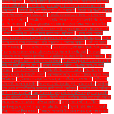
রাষ্ট্রের মানচিত্র"
"ঐকমত্য কমিশন রাজনৈতিক দলগুলোর সাথে আলাদাভাবে আলোচনা
করবে: আলী রীয়াজ"
"ওসমানী বিমানবন্দরে অগ্নিনির্বাপণ মহড়ায় অংশ নিলেন বেবিচক
চেয়ারম্যান"
"কাউকে বিশৃঙ্খলা সৃষ্টির সুযোগ দেওয়া যাবে না
"কিশোরগঞ্জে ভাঙারি দোকানে
মর্টার শেল দেখতে পেয়ে ৯৯৯-এ কল
"কেনেডি হত্যাকাণ্ডের বিষয়ে ৮০ হাজার পৃষ্ঠার
গোপন নথি প্রকাশ"
"ক্ষমতায় থাকা অবস্থায় নির্বাচনে অংশগ্রহণ জনগণ আর মেনে নেবে
না: জি এম কাদের"
"গণ–অভ্যুত্থানের ছয় মাস পর ছেলের মরদেহ পেয়ে মা'র অবিরত
কান্না"
"গণমাধ্যম সরকার অখুশি হবে এমন সংবাদ প্রকাশে ভয় পাচ্ছে: জি এম কাদের"
"গাজায় ২ মার্চের পর খাদ্য সহায়তা প্রবাহ বন্ধ: জাতিসংঘ"
"গাজায় অবৈধ আদেশ
অমান্য করতে সেনাদের প্রতি ইসরায়েলের সাবেক নিরাপত্তা উপদেষ্টার আহ্বান"'
"গাজার
সংঘর্ষ বন্ধের জন্য আলোচনার প্রতি ইসরায়েল ও হামাসের আগ্রহ"
"গাজীপুরে হামলা:
ওসি প্রত্যাহার
"গোসলের আগে না পরে
"ঘরের বাতাসে দূষণ: সুস্থ থাকার জন্য করণীয়".
"চট্টগ্রামের আঞ্চলিক ভাষায় রোহিঙ্গাদের জন্য প্রধান উপদেষ্টার বার্তা"
"চাকরিতে
প্রবেশের জন্য পুরুষদের বয়সসীমা ৩৫ ও নারীদের ৩৭ বছরে উন্নীত করার প্রস্তাব"
"চার
মাস ধরে রপ্তানি আয় ৪ বিলিয়ন ডলারের উপরে"
"চারটি পদ ছাড়া জাতীয় নাগরিক কমিটির
বাকি সব কমিটি বিলুপ্ত ঘোষণা"
"চারবার বসতভিটা সরিয়েও ভাঙনের আতঙ্কে আলী
আহমদ"
"চীনের ৫টি পদক্ষেপ
"চুয়েট ছাত্রলীগের সভাপতি আটক"
"চোখের স্বাস্থ্য
উন্নত রাখতে যে খাবারগুলি খাবেন"
"চ্যাম্পিয়নস ট্রফি: ২ শর্তে হাইব্রিড মডেলে সম্মত
পাকিস্তান"
"ছুরিকাঘাত ও বৈদ্যুতিক শকে হত্যা: সবজিখেতে লাশ ফেলা"
"জমিয়ত ও
এবি পার্টি: সংস্কার ও নির্বাচন
"জয়পুরহাটে হাট ইজারায় সিন্ডিকেটের কারসাজি
"জাপানের
পক্ষ থেকে অন্তর্বর্তীকালীন সরকারের প্রতি সমর্থন পুনর্ব্যক্ত"
"জার্মানির কঠোর অভিবাসন
নীতি পরিকল্পনা ব্যর্থ"m
"জাহাঙ্গীরনগর বিশ্ববিদ্যালয় ভর্তি পরীক্ষার প্রশ্নপত্রে ত্রুটি:
৮০টির পরিবর্তে ৭৮টি প্রশ্ন"
"জিনস পরিবর্তন করতে অস্বীকার করায় দাবা চ্যাম্পিয়নশিপ
থেকে বাদ পড়লেন বর্তমান চ্যাম্পিয়ন কার্লসেন"
"জুলাই মাসের শহীদরা দুর্নীতি ও
দুঃশাসনমুক্ত বাংলাদেশ চেয়েছিলেন: জামায়াত আমির"
"জুলাই-আগস্টের মধ্যে জাতীয়
নির্বাচন সম্ভব: মির্জা ফখরুল"
"টাঙ্গাইলে আওয়ামী লীগ নেতা ফারুক হত্যা মামলার রায়ে