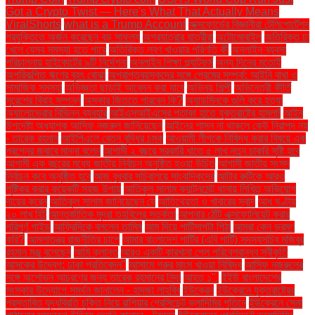
Got a Crypto Twist — Here's What That Actually Means
ViralShorts
what is a Trump Account
অক্সফোর্ডের বিজ্ঞানীরা টেলিপোর্টেশন
প্রযুক্তিতে অর্জন করেছেন বড় সাফল্য
অগ্রযাত্রার যাত্রীরা
অটোমোবাইল
অতিরিক্ত চা
খেলে যেসব সমস্যা হতে পারে
অতিরিক্ত লবণ খাওয়ার পরিণতি কী
অনলাইন ব্যবসা
পরিচালনায় হাইকোর্টের ৯টি নির্দেশনা
অনলাইন শিক্ষা প্ল্যাটফর্ম
অন্য দিনের মতোই
অপরিকল্পিত ঋণের বৃহৎ বোঝা
অপ্রাপ্তবয়স্কদের সঙ্গে প্রেমের সম্পর্ক: আইনি বাধা ও
সামাজিক সমস্যা
অভিজ্ঞতা ছাড়াই আবেদন করা যাবে
অভিনয় শিল্পী
অভিনেত্রী কীর্তি
সুরেশের বিবাহ সম্পন্ন
অস্কার জিততে পারবেন কি?
অ্যাডমিনকে গুলি করে হত্যা
অ্যালোভেরার বিভিন্ন ব্যবহার
আইএসআইএসের পতাকা হাতে যুক্তরাষ্ট্রে হামলা!
আইন
উপদেষ্টা অধ্যাপক আসিফ নজরুল জানিয়েছেন
আইনের শাসন না থাকলে কেউ নিরাপদ নয়
- তারেক রহমান
আইপিএলে বেতন বৃদ্ধির চমক
আওয়ামী লীগকে নিষিদ্ধ করার বিষয়ে এক
প্রশ্নের জবাবে মান্না বলেন
আগামী ২ বছরে সরকারি খাতে ৫ লাখ নতুন চাকরি সৃষ্টি হবে
আগামী এক বছরের মধ্যে জাতীয় নির্বাচন অনুষ্ঠিত হওয়া উচিত
আগামী জাতীয় সংসদ
নির্বাচন কবে অনুষ্ঠিত হবে
আজ বুধবার সচিবালয়ে সাংবাদিকদের
আটার রুটিকে আরও
পুষ্টিকর করার কয়েকটি সহজ উপায়
আতিকুল সালাম ক্যান্টনমেন্ট থানায় লিখিত অভিযোগ
দায়ের করেন
আতিকুল সালাম জানিয়েছেন যে
আতিথেয়তা ও খাবারের স্বাদ
আধ ঘণ্টায়
২০ লাখ হিট
আন্তর্জাতিক মুদ্রা তহবিলের সতর্কতা
আপনার ঠোঁট এক্সফোলিয়েট করার
পরিপূর্ণ গাইড
আফ্রিদিকে বললেন তামিম
আম দিয়ে পাটিসাপটা পিঠা
আমরা কেন ভ্রমণ
করি?
আমলাতন্ত্র রাজনীতির চাপে
আমার বাংলাদেশ পার্টির (এবি পার্টি) সদস্যসচিব মজিবুর
রহমান মঞ্জু বলেছেন
আমি ক্লান্ত
আরও একটি কারখানা পেল পরিবেশবান্ধব স্বীকৃতি
আসকের উদ্বেগ: ঢাকা প্রতিবেদন"
আসামে গরুর মাংস খাওয়া নিষিদ্ধ
আসিফ নজরুলের
সঙ্গে অশোভন আচরণের জন্য তারেক রহমানের নিন্দা
আহত ১".
ইইউ বাংলাদেশের
সংস্কার উদ্যোগে সমর্থন জানালেন - হাদজা লাহবিব
ইউক্রেন
ইউক্রেনে যুক্তরাষ্ট্রের
প্রস্তাবিত যুদ্ধবিরতি চুক্তি নিয়ে রাশিয়ার প্রেসিডেন্ট ভ্লাদিমির পুতিনে
ইউক্রেনে সেনা