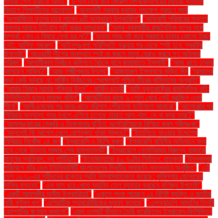
পাওয়া গেল হারানো আংটি"
"৮ দবি নিয়ে কবি নজরুল বিশ্ববিদ্যালয়ের মিডিয়া স্টাডিজ
বিভাগে শিক্ষার্থীদের আন্দোলন"
"অন্তর্বর্তী সরকার যথাযথ পদক্ষেপ গ্রহণে ব্যর্থ
"অপরাজিতা ফুলের চায়ে পাবেন ৬টি অসাধারণ উপকারিতা"
"অভিবাসী পরিবারের সন্তান
কমলার সামনে ইতিহাস সৃষ্টি করার সম্ভাবনা"
"অমুক ব্যবসায়ীর রাজনৈতিক দলের সঙ্গে
সম্পর্ক: কেন এ বিষয়ে লেখা হয় না?"
"অযথা সময় নষ্ট করে সরকারে থাকার কোনো ইচ্ছা
নেই: আসিফ নজরুল"
"আইনশৃঙ্খলা পরিস্থিতি সন্ধ্যার পর থেকে স্পষ্ট হবে: স্বরাষ্ট্র
উপদেষ্টা"
"আওয়ামী লীগের অবস্থান স্পষ্ট না করলে যমুনা ঘেরাও করবে গণ অধিকার
পরিষদ"
"আগামীকাল নির্বাচন কমিশনে বৈঠকে যাবে জামায়াতে ইসলামী"
"আজ রাতে ঢাকায়
আসছেন সাকিব?"
"আজ লক্ষ্মীপূজার উৎসব"
"আজহারুল ইসলামকে মুক্তি দিন
"আমাদের
কথা কেউ ভাবছে না: মার্কিন নির্বাচনের প্রেক্ষাপটে পশ্চিম তীরের বাসিন্দাদের অনুভূতি"
"আমার হিজাব আমার শক্তির উৎস" : মার্কিন ছাত্রী
"আমি যুক্তরাষ্ট্রের রাজনৈতিক বন্দী:
ফিলিস্তিনি ছাত্র মাহমুদ খলিল"
"আর্জেন্টিনার কাছে ৬ গোল খেয়ে সেই ব্রাজিল এখন
শীর্ষে"
"আলী-চমকের পর হৃদয়-ঝড়ে বরিশাল পৌঁছালো ফাইনালে আবারো"
"আলেপ্পোর পর
সিরিয়ার অন্যান্য শহর দখলে এগিয়ে চলেছে হায়াত আল-শাম: কে বা কারা তারা?"
"আসলাঙ্কারের সেঞ্চুরি ও তিকশানার ঘূর্ণিতে অস্ট্রেলিয়াকে বিস্মিত করল শ্রীলঙ্কা"
"আসলেই কি আপেল খেলে রোগমুক্ত থাকা সম্ভব?"
"ইতালিতে যাওয়ার উদ্দেশ্যে
লিবিয়ায় নিখোঁজ ২৪ জন
"ইসরায়েলি ৩ জিম্মি মুক্ত
"ইসরায়েলি বাহিনীর অভিযানে বন্ধ
হয়ে গেছে উত্তর গাজার শেষ হাসপাতালটি"
"ইসরায়েলে নেতানিয়াহুর বিরুদ্ধে হাজারো
মানুষের প্রতিবাদ: দ্য গার্ডিয়ান"
"উড়োজাহাজে ৪০ ঘণ্টার নির্যাতন: হাতকড়া
"উৎসবমুখর
পরিবেশে নটর ডেম ইউনিভার্সিটি বাংলাদেশের দ্বিতীয় সমাবর্তন সফলভাবে অনুষ্ঠিত"
"এই
দেশ ১৯৭১-এর শহীদদের রক্তের প্রতি বিশ্বাসঘাতকতা করেছে: কুমিল্লায় জোনায়েদ
সাকির মন্তব্য"
"এক মাস ধরে খোলা সয়াবিন তেল ব্যবহার করছেন বাণিজ্য উপদেষ্টা"
"একটি আমলকীর অসীম উপকারিতা!"
"একুশে পদক পাচ্ছেন ১৪ বিশিষ্ট ব্যক্তি ও জাতীয়
নারী ফুটবল দল"
"এশিয়াটিক ল্যাবরেটরিজের মুনাফা কমেছে"
"এসঅ্যান্ডপি আদানির তিনটি
কোম্পানির ঋণমান কমালো"
"এহুদ ওলমার্ট কীভাবে তৈরি করেছিলেন ইসরায়েল-ফিলিস্তিন