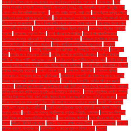
জ্বালানির উৎস থেকে ৬০ হাজার বছরের বিদ্যুতের চাহিদা পূরণ হবে
চীনের মতে
চুরির
স্থান স্বরাষ্ট্র উপদেষ্টা লেফটেন্যান্ট জেনারেল (অব.) মো. জাহাঙ্গীর আলম চৌধুরীর বাসা
থেকে এক কিলোমিটারের মধ্যে।
চুল বড় করার জন্য সেরা তেল
চৌদ্দগ্রামে বন্ধুর প্রেমে
সহায়তার জন্য স্কুলছাত্রকে পিটুনি
ছাত্রদের নতুন দল গঠনে শেষ মুহূর্তেও সঙ্কট কাটেনি
ছিল অন্য সংক্রমণও"
ছেলে ক্রিকেটার হোক চান না উমর আকমল
ছেলেদের জন্য কোন
পোশাকটি মানানসই?
ছেলেদের জন্য সানস্ক্রিন ক্রিম ব্যবহার
ছেলেদের পছন্দের আধুনিক
ফ্যাশন
ছেলেদের ফ্যাশন টিপস
ছোলা খাওয়ার উপকারিতা
জনতা মাদ্রাসাশিক্ষককে
অশোভন কাজের অভিযোগে পুলিশের হাতে সোপর্দ করল
জমিয়তে উলামায়ে ইসলাম
বাংলাদেশ ও এবি পার্টি মনে করে যে
জম্মু–কাশ্মীরে অশান্তির নতুন তরঙ্গ
জরায়ুমুখ
ক্যানসার প্রতিরোধ
জলবায়ু পরিবর্তন খরার তীব্রতা ও বিস্তৃতি বাড়িয়ে দিচ্ছে
জলাতঙ্ক
টিকা
জাতীয় দলে ফিরছেন তামিম!
জাতীয় নাগরিক কমিটির আহ্বায়ক
জাতীয় নাগরিক
পার্টিকে ‘কিংস পার্টি’ বলা হচ্ছে কেন?
জাতীয় নাগরিক পার্টির নেতৃত্বে যারা
জাতীয় নির্বাচন
২০২৫ সালের শেষে অনুষ্ঠিত হতে পারে: প্রধান উপদেষ্টা
জাতীয় পার্টির চেয়ারম্যান জি এম
কাদের মন্তব্য করেছেন
জানলে অবাক হবেন
জানালেন বিজ্ঞানীরা"
জানালেন সুনিতা
জামায়াত ও অন্যান্য দলের প্রতিক্রিয়া''
জামায়াতে ইসলামী বাংলাদেশের নায়েবে আমির
সৈয়দ আবদুল্লাহ মুহাম্মদ তাহের বলেছেন
জামায়াতে ইসলামীর আমির শফিকুর রহমান
বলেছেন
জামালপুরের ইসলামপুর উপজেলায় স্ত্রী তিথী বেগমকে (২৩) হত্যার দায়ে আহসান
হাবিব নামে এক ব্যক্তিকে মৃত্যুদণ্ড দিয়েছেন আদালত।
জার্মান চ্যান্সেলর ওলাফ শলৎজ
জার্মানি ট্রাম্পের গাজা খালি করার প্রস্তাবকে 'কেলেঙ্কারি' বলে অভিহিত করেছে
জাহাজ
জীবনের সবচেয়ে গুরুত্বপূর্ণ তিন নারীর কথা জানালেন তারেক রহমান
জুলাই বিপ্লবগাথা
নিয়ে ছাপা হচ্ছে ৪০ কোটি বই
জুলাই-সেপ্টেম্বরের মধ্যে ব্যাংকটি ৬৬ পয়সা ইপিএস
অর্জন করেছে
জুলাই–সেপ্টেম্বর প্রান্তিকে ব্যাংক এশিয়ার লোকসান
জেইডেন সিলসের
টেস্ট ক্রিকেটে আন্তর্জাতিক অভিষেক
জেলেনস্কির প্রশংসা
ঝাল খাবার খেলেই মেদ
কমবে
টঙ্গীতে বিজিবি মোতায়েন
টমেটো সতেজ রাখার সহজ টিপস
টাইফয়েড জ্বর:
টানা ১৫
মাসের ভয়াবহ সংঘর্ষের পর
টিউলিপসহ ৭ জনের ব্যাংক হিসাব তলব
টেকসই