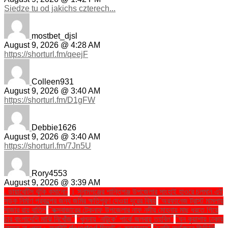
Siedze tu od jakichs czterech...
mostbet_djsl
August 9, 2026 @ 4:28 AM
https://shorturl.fm/qeejF
Colleen931
August 9, 2026 @ 3:40 AM
https://shorturl.fm/D1gFW
Debbie1626
August 9, 2026 @ 3:40 AM
https://shorturl.fm/7Jn5U
Rory4553
August 9, 2026 @ 3:39 AM
. ডায়াবেটিস ঝুঁকি কমানো:
। সুনামগঞ্জের শান্তিগঞ্জ উপজেলার সাংহাই হাওরে চলমান এই
সড়ক নির্মাণ প্রকল্পের জন্য জমির ক্ষতিপূরণ দেওয়া দূরের বিষয়
''অরফানেজ ট্রাস্ট মামলায়
সাজার রায় বাতিল
''কক্সবাজারের টেকনাফ উপজেলার নাফ নদীর মোহনায় মাছ ধরতে গিয়ে
চার বাংলাদেশি মাঝি নিখোঁজ''
''খুলনায় ‘নাটুকে’ পার্কে জলবায়ু তহবিল''
''ঘন কুয়াশায় ঢাকায়