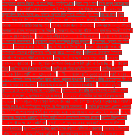
বাস্তবতা বদলে দিচ্ছে যে জনপ্রিয় প্রযুক্তিগুলো
চিন্ময় কৃষ্ণ দাস
চীনে নতুন ভাইরাসের
প্রাদুর্ভাব
চীনে প্রবীণদের যত্নে এআই প্রযুক্তির দিকে ঝুঁকছে সরকার
চীনের নতুন
জ্বালানির উৎস থেকে ৬০ হাজার বছরের বিদ্যুতের চাহিদা পূরণ হবে
চীনের মতে
চুরির
স্থান স্বরাষ্ট্র উপদেষ্টা লেফটেন্যান্ট জেনারেল (অব.) মো. জাহাঙ্গীর আলম চৌধুরীর বাসা
থেকে এক কিলোমিটারের মধ্যে।
চুল বড় করার জন্য সেরা তেল
চৌদ্দগ্রামে বন্ধুর প্রেমে
সহায়তার জন্য স্কুলছাত্রকে পিটুনি
ছাত্রদের নতুন দল গঠনে শেষ মুহূর্তেও সঙ্কট কাটেনি
ছিল অন্য সংক্রমণও"
ছেলে ক্রিকেটার হোক চান না উমর আকমল
ছেলেদের জন্য কোন
পোশাকটি মানানসই?
ছেলেদের জন্য সানস্ক্রিন ক্রিম ব্যবহার
ছেলেদের পছন্দের আধুনিক
ফ্যাশন
ছেলেদের ফ্যাশন টিপস
ছোলা খাওয়ার উপকারিতা
জনতা মাদ্রাসাশিক্ষককে
অশোভন কাজের অভিযোগে পুলিশের হাতে সোপর্দ করল
জমিয়তে উলামায়ে ইসলাম
বাংলাদেশ ও এবি পার্টি মনে করে যে
জম্মু–কাশ্মীরে অশান্তির নতুন তরঙ্গ
জরায়ুমুখ
ক্যানসার প্রতিরোধ
জলবায়ু পরিবর্তন খরার তীব্রতা ও বিস্তৃতি বাড়িয়ে দিচ্ছে
জলাতঙ্ক
টিকা
জাতীয় দলে ফিরছেন তামিম!
জাতীয় নাগরিক কমিটির আহ্বায়ক
জাতীয় নাগরিক
পার্টিকে ‘কিংস পার্টি’ বলা হচ্ছে কেন?
জাতীয় নাগরিক পার্টির নেতৃত্বে যারা
জাতীয় নির্বাচন
২০২৫ সালের শেষে অনুষ্ঠিত হতে পারে: প্রধান উপদেষ্টা
জাতীয় পার্টির চেয়ারম্যান জি এম
কাদের মন্তব্য করেছেন
জানলে অবাক হবেন
জানালেন বিজ্ঞানীরা"
জানালেন সুনিতা
জামায়াত ও অন্যান্য দলের প্রতিক্রিয়া''
জামায়াতে ইসলামী বাংলাদেশের নায়েবে আমির
সৈয়দ আবদুল্লাহ মুহাম্মদ তাহের বলেছেন
জামায়াতে ইসলামীর আমির শফিকুর রহমান
বলেছেন
জামালপুরের ইসলামপুর উপজেলায় স্ত্রী তিথী বেগমকে (২৩) হত্যার দায়ে আহসান
হাবিব নামে এক ব্যক্তিকে মৃত্যুদণ্ড দিয়েছেন আদালত।
জার্মান চ্যান্সেলর ওলাফ শলৎজ
জার্মানি ট্রাম্পের গাজা খালি করার প্রস্তাবকে 'কেলেঙ্কারি' বলে অভিহিত করেছে
জাহাজ
জীবনের সবচেয়ে গুরুত্বপূর্ণ তিন নারীর কথা জানালেন তারেক রহমান
জুলাই বিপ্লবগাথা
নিয়ে ছাপা হচ্ছে ৪০ কোটি বই
জুলাই-সেপ্টেম্বরের মধ্যে ব্যাংকটি ৬৬ পয়সা ইপিএস
অর্জন করেছে
জুলাই–সেপ্টেম্বর প্রান্তিকে ব্যাংক এশিয়ার লোকসান
জেইডেন সিলসের
টেস্ট ক্রিকেটে আন্তর্জাতিক অভিষেক
জেলেনস্কির প্রশংসা
ঝাল খাবার খেলেই মেদ