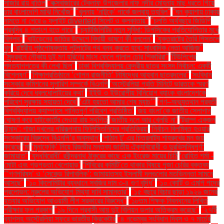
সাজার রায় বাতিল
''কক্সবাজারের টেকনাফ উপজেলার নাফ নদীর মোহনায় মাছ ধরতে গিয়ে
চার বাংলাদেশি মাঝি নিখোঁজ''
''খুলনায় ‘নাটুকে’ পার্কে জলবায়ু তহবিল''
''ঘন কুয়াশায় ঢাকায়
নামতে না পেরে ৬ ফ্লাইট diverted সিলেট ও কলকাতায়''
''চলতি অর্থবছরে জিডিপি
প্রবৃদ্ধি ৪ শতাংশ হতে পারে''
''চ্যাটজিপিটির নতুন সুবিধা: ডিপসিকের প্রতিযোগিতার মুখে
বিপ্লব''
''বাইডেনের জাতির উদ্দেশে বিদায়ী ভাষণে কী বললেন''
''যুক্তরাষ্ট্রে তৈরি পিস্তলে
খুন
''রাষ্ট্রীয় পৃষ্ঠপোষকতায় লুটপাটের পথ বন্ধ করতে হবে: সাংবাদিক নেতা আজিজ"
''সুন্দরবনে নৌকায় দুই মণ হরিণের মাংস ফেলে পালাল চোর শিকারিরা''
'টিউলিপের
পদত্যাগপত্রে কী লেখা ছিল''
'ঢাকা বিশ্ববিদ্যালয় কেন্দ্রীয় ছাত্র সংসদ নির্বাচন: একটি
বিশ্লেষণ''
'শিক্ষাপ্রতিষ্ঠানে ‘গোপন রাজনীতি’ নিষিদ্ধের আহ্বান ছাত্রদলের''
'সংবিধান
সংস্কার কমিশনের সুপারিশ সম্পর্কে বিএনপি
‘অস্ট্রেলিয়া প্রতি মিনিটে ভারতকে স্মরণ
করিয়ে দেবে ধবলধোলাইয়ের কথা’
‘ইইউ ও ইউরোপীয় বিনিয়োগ ব্যাংক বাংলাদেশকে
পরিবেশ সুরক্ষায় সহায়তা দেবে’
‘এটা হয়তো আমার শেষ ম্যাচ’"
‘গণ–অভ্যুত্থান পরবর্তী
বিশ্ববিদ্যালয় ক্যাম্পাসে শান্তিপূর্ণ পরিবেশ প্রতিষ্ঠিত’
‘জয় বাংলা’কে জাতীয় স্লোগান
ঘোষণা করে হাইকোর্টের দেওয়া রায় স্থগিত
‘জাতীয় দলে আর খেলছি না’
‘ট্রাম্প একজন
উন্মাদ’: গাজা দখলের পরিকল্পনায় ফিলিস্তিনিদের প্রতিক্রিয়া
‘নির্বাচন বিলম্বিত হওয়ার
সংস্কারের বিরুদ্ধে বিএনপি’র অবস্থান’
‘পাঠান টু’ এর চিত্রনাট্য শাহরুখের মন জয়
করেছে
‘মা
‘মুনাফেকি’ নিয়ে রিজভীর মন্তব্য জাতীয় ঐক্যবিরোধী ও দুরভিসন্ধিপূর্ণ:
জামায়াত"
‘যুদ্ধবিরোধী’ রবীন্দ্রনাথ ঠাকুরের কাছে এক ইংরেজ মায়ের চিঠি
‘রোহিত শর্মা -
মোটা এবং গড়পড়তা খেলোয়াড়’
‘শিবিরের কমিটি’তে থাকার বিষয়ে পূজা চেরির বক্তব্য
"‘গণপরিষদ’ ও ‘সেকেন্ড রিপাবলিক’: জামায়াতসহ ইসলামী দলগুলোর মতভিন্নতা সামনে
আসছে"
"১০ কিলোমিটার ব্যবধানে সবজির দাম ৩-৪ গুণ বৃদ্ধি"
"১০ কোটি ও এমপি পদের
প্রলোভন: নুরুলের অভিযোগ মিথ্যা দাবি সামান্তার"
"১৫ বছরে বিচার ছাড়া ১৯২৬ জনের
হত্যার অভিযোগ আওয়ামী লীগ সরকারের বিরুদ্ধে"
"১৮তম শিক্ষক নিবন্ধনের লিখিত
পরীক্ষার ফল প্রকাশ
"১৯ দিনে প্রবাসী আয় দুই বিলিয়ন ডলার অতিক্রম করেছে"
"২৭টি
ব্যাগসহ অস্ট্রেলিয়া সফরে ভারতীয় ক্রিকেটার
"৪ নভেম্বর সংবিধান দিবস ও ৭ মার্চের