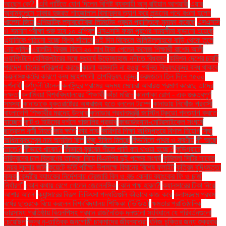
আছেন কে?.
এবি পার্টিতে যোগ দিলেন বিশিষ্ট ব্যবসায়ী আবু রাইয়ান আশয়ারী
এয়ার
অ্যাম্বুলেন্সে ঢাকার হজরত শাহজালাল বিমানবন্দর ত্যাগ করে লন্ডনের পথে রওনা হলেন
খালেদা জিয়া
এশিয়াটিক ল্যাবরেটরিজ লিমিটেড প্রথম প্রান্তিকে মুনাফা করেছে
এসএসসি
ও সমমান পরীক্ষা শুরু হবে ১০ এপ্রিল
এসএসসি ফরম পূরণের সময়সীমা বাড়ানো হয়েছে
এ্যানিকে পাঠানো হচ্ছে বিশ্ব সাঁতারে
ওই দিন বিকেলে অলিউল্লাহকে বাড়ি থেকে তুলে
নেয় পুলিশ
ওয়ালটন ফ্রিজ কিনে ২০ লাখ টাকা পেলেন কলেজ শিক্ষার্থী রাশেদ আলী
ওয়াশিংটনে হেলিকপ্টারের সঙ্গে সংঘর্ষে উড়োজাহাজ নদীতে বিধ্বস্ত
কমিশন দেশের চারটি
প্রদেশ গঠনের পরিকল্পনা করছে
কয়লা আমদানি না হওয়া পর্যন্ত বিদ্যুৎকেন্দ্র বন্ধ থাকবে
কয়লাসঙ্কটের কারণে বন্ধ মহেশখালী তাপবিদ্যুৎ কেন্দ্র
করমজলে তিন দিনে ৭৫০০
দর্শনার্থী
কর্ণফুলী টানেল
কলসিন্দুর গ্রামের অদম্য মেয়েরা আবারও প্রমাণ করেছে তাদের
দক্ষতা
কলাম্বিয়া বিশ্ববিদ্যালয়ের শিক্ষার্থী
কাঁচা মরিচে
কানপাকা রোগ - এক গুরুত্বপুর্ণ
সমস্যা
কানাডাকে যুক্তরাষ্ট্রের অঙ্গরাজ্য হতে বললেন ট্রাম্প
কানাডায় নিখোঁজ প্রবাসী
বাংলাদেশি শিক্ষার্থীর মরদেহ উদ্ধার
কানাডার প্রধানমন্ত্রী জাস্টিন ট্রুডো পদত্যাগ করতে
যাচ্ছেন
কান্ট ও হিউমের দর্শনে গাজালির প্রভাব
কাভার্ডভ্যান-মোটরসাইকেল সংঘর্ষে
ছাত্রদল কর্মী নিহত
কার ক্ষতি
কার লাভ
কারিগরি শিক্ষা অধিদপ্তরে বিশাল নিয়োগ
কিছু
অধিনায়কত্বের নাম অনুমিত ছিল
কিছু ইঙ্গিত মিলছে
কিডনিতে পাথর ও করণীয়
কী আছে
তাতে?
কীভাবে খাবেন?
কীভাবে বুঝবেন শীতে পানি কম খাওয়া হচ্ছে?
কুড়িগ্রামে
দরিদ্রদের চাল বিতরণের তালিকা নিয়ে বিএনপির দুই পক্ষের সংঘর্ষ
কুমিল্লা সিটির সাবেক
মেয়র সূচনার জমি
কুয়েটে ভর্তি পরীক্ষা উপলক্ষে বিমানের বিশেষ ফ্লাইট
কৃত্রিম বুদ্ধিমত্তা
কৃষক
কেন্দ্রীয় ব্যাংকের নির্দেশনায় ট্রেজারি বিল ও বন্ড কেনায় ব্যাংকের ফি ও চার্জ
নির্ধারণ"
কোন কথায় রেগে গেলেন জেলেনস্কি
কোন পক্ষ হারল?
ক্যানসারের টিকা নিয়ে
আশার আলো
ক্যান্সারের বিকল্প চিকিৎসা পদ্ধতিগুলি কীভাবে কাজ করে
ক্লাসরুমে প্রথম
বর্ষের ছাত্রকে বিয়ে করলেন বিশ্ববিদ্যালয় শিক্ষিকা (ভিডিও)
ক্ষমতার প্রাতিষ্ঠানিক
ভারসাম্য প্রতিষ্ঠায় বিএনপিসহ প্রধান রাজনৈতিক দলগুলো সংবিধানে যে পরিবর্তনগুলো
চেয়েছিল
ক্ষুদ্র নৃ-তাত্বিক জনগোষ্ঠী চাকমাদের জীবনযাত্রা
খনিজ চুক্তির জন্য শুক্রবার