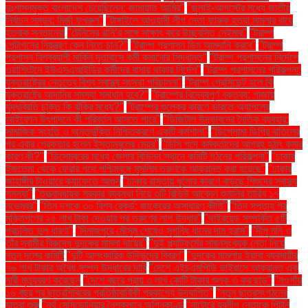
দুঃশাসনমুক্ত বাংলাদেশ চেয়েছিলেন: জামায়াত আমির"
"জুলাই-আগস্টের মধ্যে জাতীয়
নির্বাচন সম্ভব: মির্জা ফখরুল"
"টাঙ্গাইলে আওয়ামী লীগ নেতা ফারুক হত্যা মামলার রায়ে
হতবাক সন্তানেরা
"টেনিসের রানি’র সঙ্গে সাক্ষাৎ করে উচ্ছ্বসিত নেইমার"
"ট্রাম্প
পেন্টাগনের নিয়ন্ত্রণ কেন নিতে চান?"
"ট্রাম্প প্রশাসন ডিম আমদানি করবে"
"ট্রাম্প
প্রশাসন বিশ্বব্যাপী মার্কিন দূতাবাসে কর্মী কমানোর সিদ্ধান্ত"
"ট্রাম্প প্রশাসনের নির্দেশে
ওয়াশিংটনে ইউএসএআইডির কর্মীদের বাসায় থাকার নির্দেশ"
"ট্রাম্প প্রশাসনের পরিকল্পনা:
যুক্তরাষ্ট্রের নেতৃত্বে বিশ্ব স্বাস্থ্য সংস্থা পরিচালনা"
"ট্রাম্প প্রেসিডেন্ট হলে কি
যুক্তরাষ্ট্রে আদানির সমস্যা সমাধান হবে?"
"ট্রাম্পের বিদ্বেষপূর্ণ বক্তব্য: গাজায়
যুদ্ধবিরতি চুক্তি কি ঝুঁকির মধ্যে?"
"ট্রাম্পের শুল্কের কারণে ভারতে অ্যাপলের
আইফোন উৎপাদনে কী পরিবর্তন আসতে পারে"
"ডিজিটাল উদ্ভাবনের নৈতিক ব্যবহার:
সামাজিক সংহতি ও অন্তর্ভুক্তি নিশ্চিতকরণে একটি কর্মশালা"
"ডিপ্লোমা ডিগ্রি বাতিলের
পর এবার গ্রেফতার হলেন ইস্তাম্বুলের মেয়র"
"ডিসি পদে কর্মকর্তাদের আগ্রহ হঠাৎ কমার
কারণ কী?"
"ডিসেম্বরের মধ্যে জেলার বিভিন্ন স্থানে কমিটি গঠনের পরিকল্পনা"
"ঢাকার
ইজতেমা থেকে ফেরার পথে পশ্চিমবঙ্গে মুসলিম তরুণকে আক্রান্ত করা হয়েছে"
"ঢাকার
জাহাঙ্গীর টাওয়ারে ক্যাফেতে আগুন
"ঢাকার রাস্তায় ধুলোর কারণে বাড়ছে শিশুদের স্বাস্থ্য
সমস্যা"
"তত্ত্বাবধায়ক সরকার ব্যবস্থা নিয়ে ৩টি রিভিউ আবেদন শুনানির তারিখ ১৭
নভেম্বর"
"তিন দশকে ৩০ বিশ্ব রেকর্ড: জাকেরের অসাধারণ কীর্তি"
"তিন সপ্তাহ পর
মুক্তিপণের ২৫ লাখ টাকা দেওয়ার পর তরুণের লাশ উদ্ধার"
"থাইরয়েড সম্পর্কিত ৫টি
প্রচলিত ভুল ধারণা"
"দিনাজপুরে মৌসুম শেষেও সুগন্ধি ধানের দাম হ্রাস"
"দীপু মনি ও
তাঁর স্বামীর বিরুদ্ধে দুদকের মামলা দায়ের"
"দুই প্ল্যাটফর্মের সমানসংখ্যক নেতা নিয়ে
নতুন দলের কমিটি
"দুটি আলংকারিক উদ্ভিদের বিবরণ"
"দুদকের মামলায় ইয়াবা ব্যবসায়ীর
৭৬ লাখ টাকার অবৈধ সম্পদ উদ্ধারের দাবি
"দেশে এইচএমপিভি ভাইরাসে আক্রান্ত এক
নারী মৃত্যুবরণ করেছেন
"দেশে বছরে প্রায় ৩ লাখ কোটি টাকার শুল্ক ও কর ছাড়"
"নওগাঁয়
১৬ বছর পর ছাত্রশিবিরের প্রতিষ্ঠাবার্ষিকী প্রকাশ্যে উদযাপিত"
"নতুন ছাত্রসংগঠনের
যাত্রা শুরু
"নর্থ মেসিডোনিয়ার নৈশক্লাবে অগ্নিকাণ্ড
"নাটোরে যুবলীগ নেতাকে পিটুনি