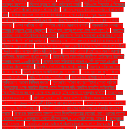
মাস্কের উদ্যোগ"
"বিদেশ ভ্রমণে দেশি পর্যটকদের কমতি
"বিপিএলে ক্রিকেট ও সিনেমার
'বিস্ফোরণ' উপভোগ করছেন শাকিব খান"
"বিভিন্ন স্থানে খাবারের দোকান খোলা রাখতে
বাধা
"বিশ্বের সংঘাতজনিত ক্ষুধায় প্রতিদিন ২১ হাজার মানুষের মৃত্যু: অক্সফাম"
"বেক্সিমকোর শ্রমিক-কর্মচারীদের পাওনা পরিশোধে ৫২৫ কোটি টাকা ঋণ প্রদান করবে
সরকার"
"বোমা ফাটিয়ে ও গুলি চালিয়ে সোনার দোকানে ডাকাতি
"ব্যবসায়ীকে কোপানোর
ঘটনায় ছাত্রদল নেতা গ্রেপ্তার
"ভাঙা হাড় জোড়া লাগতে কেন সময় লাগে?"
"ভারতকে
পরাজিত করে সেমিফাইনালে বাংলাদেশ"
"ভালোবাসা দিবসে ‘তামাশা’ পোস্ট নিয়ে ব্যাখ্যা
দিলেন উপদেষ্টা ফরিদা আখতার"
"ভিনিসিয়ুসকে সৌদি ক্লাবে যাওয়া থেকে বিরত রাখতে
রিয়ালের নতুন কৌশল"
"মতলব উত্তরে ছাত্রদল নেত্রীর বাড়িতে অগ্নিসংযোগের ঘটনা"
"মন্ত্রীর বাড়ির সামনে বৃষ্টিতে দাঁড়িয়ে ছিলাম
"ময়নামতি ওয়ার সিমেট্রিতে একটি জাপানি
সৈনিকের দেহাবশেষ পাওয়া যায়নি"
"ময়মনসিংহে আজহারীর মাহফিলে মুঠোফোন হারানোর
ঘটনায় থানায় ২০০টি জিডি"
"মামুনুল হক: সচিবালয়ে আগুন ও টঙ্গী হত্যাকাণ্ড একে
অপরের সাথে সম্পর্কিত
"মিরপুরে চাঁদা না পেয়ে মার্কেট ভাঙচুর
"মিরপুরে সাকিবের খেলা
বন্ধে বিক্ষোভ
"মির্জা ফখরুল আগামীকাল লন্ডন যাচ্ছেন"
"মেসি-সুয়ারেজ জুটি: কি এটি
সর্বকালের সেরা?"
"যদি এই সরকার পরাজিত হয়
"যুক্তরাজ্য রাশিয়াকে সহায়তা করা
ব্যক্তিদের প্রবেশ নিষিদ্ধ করছে"
"যুক্তরাষ্ট্র অবৈধ বাংলাদেশিদের ফেরত পাঠাবে"
"যুক্তরাষ্ট্র থেকে সামরিক বিমানে দেশে ফিরলেন নথিপত্রহীন ভারতীয় অভিবাসীরা"
"রাজনৈতিক দলের কাছ থেকে নাম চেয়েছে ইসি গঠনের অনুসন্ধান কমিটি"
"রাজনৈতিক
বক্তব্য এড়াতে চাই
"রাশিফল ২০২৪: এই বছরে আপনার জীবন কেমন হতে পারে"
"রাশেদ খান মেনন ও তাঁর স্ত্রীর বিদেশে যাত্রায় নিষেধাজ্ঞা"
"রাহুলের তুলনায় বড় ব্যবধানে
ওয়েনাডে জয়ী প্রিয়াঙ্কা"
"রিজভী: ভারত বাংলাদেশের সার্বভৌমত্বে সরাসরি হস্তক্ষেপ
করছে"
"রূপগঞ্জে ডাকাতদের হামলায় ঢাকা বিশ্ববিদ্যালয়ের ছাত্রের চোখে গুরুতর আঘাত"
"রেকর্ড মুনাফা ও লভ্যাংশ: শেয়ারধারীদের জন্য ৯৭৫ কোটি টাকার ঘোষণা"
"রেস্তোরাঁয়
ভ্যাট বাড়ছে না
"রৌমারীতে কৃষক সমাবেশে হামলার নিন্দা জানালো গণতন্ত্র মঞ্চ"
"লাঠি
দিয়ে ভর দিয়ে টিসিবির ট্রাক খুঁজছেন বিল্লাল সরদার"
"লিভারপুল কখন চ্যাম্পিয়ন হবে?"