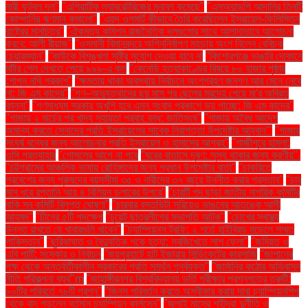
নারী ফুটবল দল"
"এশিয়াটিক ল্যাবরেটরিজের মুনাফা কমেছে"
"এসঅ্যান্ডপি আদানির তিনটি
কোম্পানির ঋণমান কমালো"
"এহুদ ওলমার্ট কীভাবে তৈরি করেছিলেন ইসরায়েল-ফিলিস্তিন
রাষ্ট্রের মানচিত্র"
"ঐকমত্য কমিশন রাজনৈতিক দলগুলোর সাথে আলাদাভাবে আলোচনা
করবে: আলী রীয়াজ"
"ওসমানী বিমানবন্দরে অগ্নিনির্বাপণ মহড়ায় অংশ নিলেন বেবিচক
চেয়ারম্যান"
"কাউকে বিশৃঙ্খলা সৃষ্টির সুযোগ দেওয়া যাবে না
"কিশোরগঞ্জে ভাঙারি দোকানে
মর্টার শেল দেখতে পেয়ে ৯৯৯-এ কল
"কেনেডি হত্যাকাণ্ডের বিষয়ে ৮০ হাজার পৃষ্ঠার
গোপন নথি প্রকাশ"
"ক্ষমতায় থাকা অবস্থায় নির্বাচনে অংশগ্রহণ জনগণ আর মেনে নেবে
না: জি এম কাদের"
"গণ–অভ্যুত্থানের ছয় মাস পর ছেলের মরদেহ পেয়ে মা'র অবিরত
কান্না"
"গণমাধ্যম সরকার অখুশি হবে এমন সংবাদ প্রকাশে ভয় পাচ্ছে: জি এম কাদের"
"গাজায় ২ মার্চের পর খাদ্য সহায়তা প্রবাহ বন্ধ: জাতিসংঘ"
"গাজায় অবৈধ আদেশ
অমান্য করতে সেনাদের প্রতি ইসরায়েলের সাবেক নিরাপত্তা উপদেষ্টার আহ্বান"'
"গাজার
সংঘর্ষ বন্ধের জন্য আলোচনার প্রতি ইসরায়েল ও হামাসের আগ্রহ"
"গাজীপুরে হামলা:
ওসি প্রত্যাহার
"গোসলের আগে না পরে
"ঘরের বাতাসে দূষণ: সুস্থ থাকার জন্য করণীয়".
"চট্টগ্রামের আঞ্চলিক ভাষায় রোহিঙ্গাদের জন্য প্রধান উপদেষ্টার বার্তা"
"চাকরিতে
প্রবেশের জন্য পুরুষদের বয়সসীমা ৩৫ ও নারীদের ৩৭ বছরে উন্নীত করার প্রস্তাব"
"চার
মাস ধরে রপ্তানি আয় ৪ বিলিয়ন ডলারের উপরে"
"চারটি পদ ছাড়া জাতীয় নাগরিক কমিটির
বাকি সব কমিটি বিলুপ্ত ঘোষণা"
"চারবার বসতভিটা সরিয়েও ভাঙনের আতঙ্কে আলী
আহমদ"
"চীনের ৫টি পদক্ষেপ
"চুয়েট ছাত্রলীগের সভাপতি আটক"
"চোখের স্বাস্থ্য
উন্নত রাখতে যে খাবারগুলি খাবেন"
"চ্যাম্পিয়নস ট্রফি: ২ শর্তে হাইব্রিড মডেলে সম্মত
পাকিস্তান"
"ছুরিকাঘাত ও বৈদ্যুতিক শকে হত্যা: সবজিখেতে লাশ ফেলা"
"জমিয়ত ও
এবি পার্টি: সংস্কার ও নির্বাচন
"জয়পুরহাটে হাট ইজারায় সিন্ডিকেটের কারসাজি
"জাপানের
পক্ষ থেকে অন্তর্বর্তীকালীন সরকারের প্রতি সমর্থন পুনর্ব্যক্ত"
"জার্মানির কঠোর অভিবাসন
নীতি পরিকল্পনা ব্যর্থ"m
"জাহাঙ্গীরনগর বিশ্ববিদ্যালয় ভর্তি পরীক্ষার প্রশ্নপত্রে ত্রুটি:
৮০টির পরিবর্তে ৭৮টি প্রশ্ন"
"জিনস পরিবর্তন করতে অস্বীকার করায় দাবা চ্যাম্পিয়নশিপ
থেকে বাদ পড়লেন বর্তমান চ্যাম্পিয়ন কার্লসেন"
"জুলাই মাসের শহীদরা দুর্নীতি ও