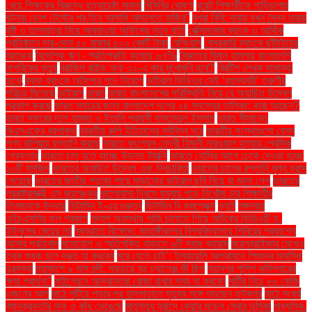
খেয়ে শিক্ষকের বিরুদ্ধে হত্যাচেষ্টা মামলা
বিসিবির ঘোষণা
বুয়েট শিক্ষার্থীকে গাড়িচাপার
ঘটনায় ডোপ টেস্টের পর তিন আসামি আদালতে হাজির"
বুশরা বিবি: দাবায় যখন সৈন্য হারায়
বৃষ্টি ও তাপমাত্রা নিয়ে আবহাওয়া অফিসের নতুন বার্তা
বেক্সিমকোর ব্যাংক ও আর্থিক
প্রতিষ্ঠানে দায়-দেনা ৫০ হাজার ৫০০ কোটি টাকা
বেলিংহাম
বেসরকারি ব্যাংকে ছাঁটাইয়ের
আতঙ্ক
বৈদেশিক ঋণ - প্রতিশ্রুতি কমেছে ৬৭%
বৈরুতের বিমান হামলায় বাংলাদেশি
নাগরিকের মৃত্যু
ব্রাজিল রাউন্ড অফ ৩২-এ কার মুখোমুখি হবে?
ব্রিটিশ লেখক সামান্থা
হার্ভে
ব্র্যাক ব্যাংকে অফিসার পদে নিয়োগ
ভাইরাল ভিডিওর সেই ‘রহস্যময়ী’ তরুণীর
পরিচয় মিলেছে
ভাইরাস
ভারত
ভারত বাংলাদেশের পরিস্থিতি নিয়ে যে অযাচিত উদ্বেগ
প্রকাশ করছে
ভারত ম্যাচের জন্য বাংলাদেশ দলের ২৪ সদস্যের তালিকা: কারা আছেন?
ভারত সফরের দলে হামজা ও ইতালি প্রবাসী ফাহমেদুল ইসলাম
ভারত সীমান্তে
বিএসএফের ধরপাকড়
ভারতীয় রুপি ইতিহাসের সর্বনিম্ন দরে
ভারতীয় সংস্থাগুলো যেসব
পণ্য রাশিয়ায় রপ্তানি করছে
ভারতে কংগ্রেস নেত্রী হিমানী নারওয়াল হত্যায় প্রেমিক
গ্রেফতার
ভারতে চালু হতে যাচ্ছে উড়ন্ত ট্যাক্সি
ভারতে হোলির আগে ঢেকে দেওয়া হচ্ছে
১০টি মসজিদ
ভারতের অযাচিত উদ্বেগ এবং দ্বিচারিতা
ভারতের চালের রপ্তানি মূল্য হ্রাস
পেয়েছে
ভারতের জাতীয় পতাকা পায়ে মাড়ানোর ভাইরাল ছবি নিয়ে যা জানা গেল
ভারতের
পররাষ্ট্রমন্ত্রী এস জয়শঙ্কর
ভালোবাসা দিবসে যমুনায় পড়ে নিখোঁজ চার শিক্ষার্থীর
তিনজনকে উদ্ধার
ভিটামিন ই-এর গুরুত্ব
ভিটামিন বি কমপ্লেক্স
ভ্যাট
মঙ্গলবার
এইচএসসির ফল প্রকাশ
মদ্যপ অবস্থায় গাড়ি চালাতে গিয়ে আটকের ভিডিওটি ড.
ইউনূসের মেয়ের নয়
মধ্যরাতে বিক্ষোভ: জাহাঙ্গীরনগর বিশ্ববিদ্যালয়ে শিবিরের প্রকাশ্যে
আসার প্রতিবাদ
মনোযোগ ও স্মৃতিশক্তি বাড়াতে ৯টি সহজ ব্যায়াম
ময়েশ্চারাইজার মেখেও
ত্বক শুষ্ক হলে দ্রুত যা করবেন
মরে যেতে চাই’: ইসরায়েলি আগ্রাসনে শিশুদের মানসিক
দুরবস্থা
মহাকাশে ৯ মাস বন্দী: সবচেয়ে বড় চ্যালেঞ্জ কী ছিল
মহানগর পুলিশ কমিশনারের
ক্ষমা প্রার্থনা"
মাইগ্রেনে আক্রান্তরা রোজা রাখার সময় যা করবেন
মাটির নিচে ৮৬ কেজি
ওজনের আলু
মাঠে লুটিয়ে পড়ার পর হাসপাতালে মৃত্যুর সঙ্গে লড়ছেন ফুটবলার
মাঠে সংঘর্ষ
ব্যানক্রফটের নাক ও কাঁধ ভেঙেছে
মাতৃমৃত্যু হ্রাসে কেয়ার মডেল সেবার ভূমিকা
মাধ্যমিক.