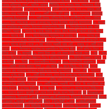
কন্টিনেন্টালের সামনে জুলাই অভ্যুত্থানে আহতদের বিক্ষোভ
“আমি ডিভোর্সি
“জ্যোতি
আমার কুমিল্লার মেয়ে”: আসিফ আকবর
“টিসিবির পণ্য কেনার সময় ক্রেতাদের পাঁচটি
প্রধান অভিযোগ”
“ডেঙ্গুতে ৭ জনের মৃত্যু
“দুবাই থেকে অবৈধ পথে ৩২ হাজার কোটি
টাকার সোনা প্রবাহিত”
“বর্ষে ২০০ কোটি টাকার বেশি বরাদ্দ
১ জন গ্রেপ্তার"
1000$
Trump Account
১০৩ কোটি টাকার হেলিকপ্টার নিয়ে অনুশীলনে গেলেন নেইমার
১২০০ টাকা প্যাকেজে হেলথ চেকআপের সুযোগ ইনসাফ বারাকাহ হাসপাতালে
১৮ বছরের
দীর্ঘ ক্যারিয়ারের সমাপ্তি টানলেন মাহমুদউল্লাহ রিয়াদ
১৯ বিশ্ববিদ্যালয়ে গুচ্ছ ভর্তি
বিজ্ঞপ্তি প্রকাশ
২ মার্চের পর থেকে গাজায় কোনও খাদ্য সামগ্রী প্রবেশ করতে পারেনি
২০০৮ সালের কথা
২০১১ সালে সিরিয়ায় গৃহযুদ্ধ শুরু হওয়ার পর
২০২১ সালের জুনে
২০২২ সালে ডলারের সংকট শুরু হলে
২০২৪ সালে সবচেয়ে প্রভাবশালী বাংলাদেশি কারা?
২০২৪ সালের জুলাই থেকে ১৯ মার্চ পর্যন্ত প্রবাসী আয় মোট ২ হাজার ৭৪ কোটি ডলার
হয়েছে
২০২৬ বিশ্বকাপ আয়োজনের গুরুদায়িত্ব ট্রাম্পের কাঁধে
২৮টি গুলিতে নিহত হন
ইন্দিরা গান্ধী
২৯ জানুয়ারি
২৯ বস্তা টাকা এবং এক বস্তা চিঠি পাওয়া গেছে
৩ মার্চ
৩ মার্চে
খালেদা জিয়াকে খালাসের বিরুদ্ধে লিভ টু আপিলের শুনানি
৩০ মিনিটে নিয়ন্ত্রণে আসে"
৩০
সেপ্টেম্বর
৩০০ টাকা!
৩৩ হামলাকারীসহ নিহত ৫৮
৩৬৯ ফিলিস্তিনি কারামুক্ত"
৪ দিনে
৮০০ কোটি! কোথায় থামবে 'পুষ্পা ২' এর আয়?
৪১ বছরে বিচার শেষ হয়নি
৪৩তম
বিসিএস বাদ পড়াদের আবেদন পুনর্বিবেচনার সভা বৃহস্পতিবার
৫ টাকা বেশি
৫ শতাংশই
থাকবে পূর্বের মতো"
৫০০ কোটি টাকা দেবে: নতুন টাকা ছাপানোর প্রয়োজন নেই
৬ মার্চ
৬৭৫ টাকায় আমদানি
৭ আগস্ট ২০০৫: মেসির অভিষেকের দিন
৭ বছরের শিশুকে আইটি
কোম্পানিতে চাকরির প্রস্তাব
৭৩০ কোটি টাকার ‘প্রবাসী আয় নাটক’ কি কালোটাকা সাদা
করার জন্য?
৮ চক্রের জড়িত"
৮ জন আহত
৮.৬ শতাংশ ১৮ মাসের মধ্যে নির্বাচন চান
৮.৭ শতাংশ জনগণ আগামী দুই থেকে তিন বছরের মধ্যে নির্বাচন চান
AI
American
Express Travel Card
American Express Travel Rewards
Best
Travel Credit Card USA
Buy TRUMP Coin
CuteBabies
FunnyVideo
Get White House Tour
Trump Account
Trump