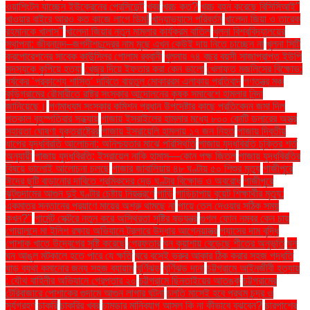
ওয়াশিংটন যাচ্ছেন ইউক্রেনের প্রেসিডেন্ট
খবর
খরচ কত?
খরচ বহন করেছে বিসিসিআই"
খাওয়ার বাইরে আরও কত কাজে লাগে ডিম!
খাদ্যাভ্যাসে পরিবর্তন
খালেদা জিয়া ও তারেক
রহমানকে খালাস''
খালেদা জিয়ার নতুন মামলার কার্যক্রম বাতিল
খুলনা বিশ্ববিদ্যালয়ের
স্থাপনা: জীবনানন্দ–জগদীশচন্দ্রের নাম মুছে এখন কেউই দায় নিতে চাচ্ছেন না
খুলনা সিটি
করপোরেশনের সাবেক কাউন্সিলর গোলাম রব্বানী
খুলনায় ৭৪ বছর বয়সী সাজাপ্রাপ্ত ইউপি
সদস্যকে কুপিয়ে হত্যা
খেজুর দিয়ে ইফতার করা কেন ভালো
খেলাফত মজলিসের বিক্ষোভ:
ধর্ষকের ‘প্রকাশ্যে শাস্তি’ দাবিতে বায়তুল মোকাররম এলাকায় প্রতিবাদ
গণতন্ত্র মঞ্চ
কুড়িগ্রামের রৌমারীতে রাষ্ট্র সংস্কার আন্দোলনের কৃষক সমাবেশে হামলার নিন্দা
জানিয়েছে।
গণমাধ্যম সংস্কার কমিশন প্রধান উপদেষ্টার কাছে প্রতিবেদন জমা দিল
গতকাল বৃহস্পতিবার সন্ধ্যায়
গাজায় ইসরাইলের হামলার মধ্যে ৮০০ কোটি ডলারের অস্ত্র
সহায়তা ঘোষণা যুক্তরাষ্ট্রের
গাজায় ইসরায়েলি হামলায় ১৭ জন নিহত
গাজায় দ্বিতীয়
ধাপের যুদ্ধবিরতি আলোচনা: অনিশ্চয়তার মাঝে পরিস্থিতি
গাজায় যুদ্ধবিরতি চুক্তির শর্ত
অনুযায়ী
গাজায় যুদ্ধবিরতি: ইসরায়েল নাকি হামাস—কোন পক্ষ জিতল
গাজায় যুদ্ধবিরতির
বিষয়ে ভালোই আলোচনা চলছে
গাজার জাবালিয়ায় ৪৮ ঘণ্টায় ৫০ শিশুর মৃত্যু
গাজীপুরে
ঈদের ছুটি বাড়ানোর দাবিতে শ্রমিকদের দেড় ঘণ্টার বিক্ষোভ ও অবরোধ
গাজীপুরে
ঝুটগুদামের আগুন দুই ঘণ্টার চেষ্টায় নিয়ন্ত্রণে
গাড়ি
গাড়িচাপায় বুয়েট শিক্ষার্থীর মৃত্যু:
একমাত্র সন্তানের প্রয়াণে মায়ের অশ্রু থামছে না
গায়ে তেল দেওয়ার সঠিক সময়
কখন?"
গার্মেন্ট সেক্টরে নতুন করে অস্থিরতা সৃষ্টির ষড়যন্ত্র
গুগল ফোন নম্বর কেন চায়
গোয়ালন্দে মা ইলিশ রক্ষায় অভিযানে ট্রলারে উদ্ধার আগ্নেয়াস্ত্র
গ্যাসের দাম বৃদ্ধি
পোশাক খাতে উদ্বেগের সৃষ্টি করেছে
গ্রেফতার
ঘন কুয়াশায় বেড়েছে শীতের অনুভূতি
ঘন
ঘন আঙুল মটকালে হতে পারে যে ক্ষতি
ঘরে বসেই ভ্রুর আকার ঠিক করার সহজ পদ্ধতি
ঘাড় ব্যথা কমানোর জন্য সহজ ব্যায়াম
ঘূর্ণিঝড়
ঘূর্ণিঝড় দানা
চট্টগ্রামে আইনজীবী হত্যায়
: যৌথ বাহিনীর অভিযানে গ্রেপ্তার ২০
চট্টগ্রামে ছিনতাইয়ের আতঙ্ক
চট্টগ্রামের
টেরিবাজারে পোশাকের গুদামে আগুন লাগার ঘটনা
চলতি মাসেই হবে প্রথম চন্দ্র ও
সূর্যগ্রহণ
চাকরি
চাকরির খবর
চামড়ার মানিব্যাগ আসল কি না কীভাবে বুঝবেন?
চারপাশের