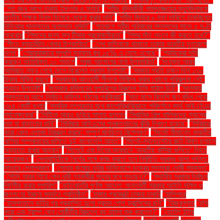
"শত বছর আগে ঢাকায় ইফতার ও সাহ্‌রি"
"শহীদ বুদ্ধিজীবী শামসুজ্জোহার মৃত্যুদিবসকে
জাতীয় শিক্ষক দিবস হিসেবে ঘোষণা করার দাবি"
"শহীদ মিনারে ৬ দফা দাবিতে চাকরিচ্যুত
বিডিআর সদস্যদের অবস্থান ধর্মঘট"
"শাহবাগে শহীদ পরিবারের সদস্যদের সাড়ে ৫ ঘণ্টা
অবরোধ
"শিশুদের জন্য ফ্লু টিকার প্রয়োজনীয়তা"
"শিশুর দাঁত নড়লে কী করতে হবে?"
"শীতে ব্যাডমিন্টন খেলার উপকারিতা"
"শেখ হাসিনাকে থামাতে ঢাকায় ভারতীয় দূতাবাসে
তলব"
"শেয়ারবাজারে মূলধনি মুনাফার কর ১৫% এ নেমে এসেছে"
"শ্রমিকেরা দাবি
করছেন অতিরিক্ত ১০ শতাংশ
"সবুজ আপেলের নানা উপকারিতা"
"সংযুক্ত আরব
আমিরাত সফর শেষে দেশে ফিরলেন প্রধান উপদেষ্টা"
"সরকার প্রতি ডজন ডিম ১৩০
টাকায় বিক্রি করবে"
"সরকারের আওয়ামী লীগকে নিষিদ্ধ করার কোনো পরিকল্পনা নেই:
প্রধান উপদেষ্টা"
"সংস্কার কমিশনের সুপারিশের বিরুদ্ধে ইসি পাঠাল চিঠি"
"সংস্কার
প্রস্তাবের আগে নির্বাচন কমিশন গঠনের প্রক্রিয়া"
"সাত মাসে বিদেশি ঋণ বৃদ্ধি পেয়ে
৩৯৪ কোটি ডলার
"সামরিক তৎপরতার মুখে জাপোরিঝঝিয়াতে পরিদর্শনে ব্যর্থ আইএইএর
পর্যবেক্ষকেরা"
"সিটিকে আরও ডুবিয়ে সালাহ বললেন
"সিরামিক শিল্প মালিকদের গ্যাসের
দাম না বাড়ানোর দাবি"
"সিরিয়ায় আইএসের পুনরুত্থানের ঝুঁকি দ্বিগুণ হয়েছে"
"সিরিয়ায়
কারা কোন এলাকা নিয়ন্ত্রণ করছে: সম্পূর্ণ মানচিত্র বিশ্লেষণ"
"সিলেট সীমান্তে ভারতীয়
খাসিয়া সম্প্রদায়ের গুলিতে দুই বাংলাদেশি আহত"
"সিলেট-ম্যানচেস্টার রুটে বিমান চলাচল
অব্যাহত রাখার আহ্বান"
"সিলেটে এক দিনের ব্যবধানে ‘ভারতীয় খাসিয়া গু‌লিতে’ নিহত
আরেকজন"
"সেনাবাহিনীকে ধৈর্যের সঙ্গে কাজ করতে হবে নির্বাচিত সরকার আসা পর্যন্ত:
সাভারে সেনাপ্রধান"
"সোনার কমোড চুরির অভিযোগে চক্রের সদস্যরা দোষী সাব্যস্ত"
"সৌদি আরব গিয়ে কেন নারী গৃহকর্মীরা মৃত্যুর মুখে পড়ছেন?"
"স্থানীয় সরকার নির্বাচন
নির্দলীয় করার সুপারিশ"
"হাইকোর্টের পূর্ণাঙ্গ আদেশ: অন্তর্বর্তী সরকার আইনি দলিল ও
জনগণের ইচ্ছার সমর্থনে প্রতিষ্ঠিত"
"হাঙ্গার প্রজেক্টে ঢাকায় চাকরি
"হালিশহর
"হাসপাতালে ভর্তির পর প্রকাশিত হলো প্রথম পোপ ফ্রান্সিসের ছবি"
"হিজবুল্লাহ
"হুথি
কারা এবং ট্রাম্প কেন গোষ্ঠীটির বিরুদ্ধে বড় হামলা শুরু করলেন?"
"হোটেল ইন্টার