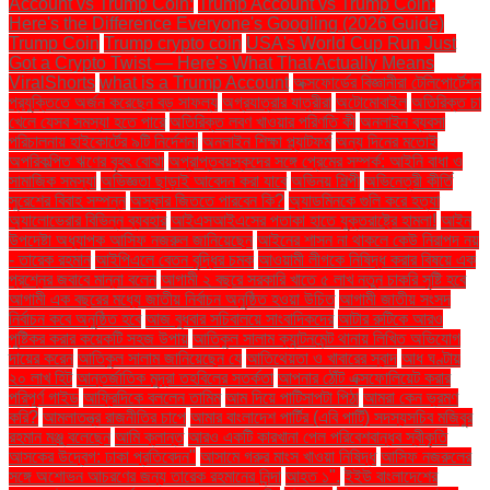
Account vs Trump Coin:
Trump Account vs Trump Coin:
Here's the Difference Everyone's Googling (2026 Guide)
Trump Coin
Trump crypto coin
USA's World Cup Run Just
Got a Crypto Twist — Here's What That Actually Means
ViralShorts
what is a Trump Account
অক্সফোর্ডের বিজ্ঞানীরা টেলিপোর্টেশন
প্রযুক্তিতে অর্জন করেছেন বড় সাফল্য
অগ্রযাত্রার যাত্রীরা
অটোমোবাইল
অতিরিক্ত চা
খেলে যেসব সমস্যা হতে পারে
অতিরিক্ত লবণ খাওয়ার পরিণতি কী
অনলাইন ব্যবসা
পরিচালনায় হাইকোর্টের ৯টি নির্দেশনা
অনলাইন শিক্ষা প্ল্যাটফর্ম
অন্য দিনের মতোই
অপরিকল্পিত ঋণের বৃহৎ বোঝা
অপ্রাপ্তবয়স্কদের সঙ্গে প্রেমের সম্পর্ক: আইনি বাধা ও
সামাজিক সমস্যা
অভিজ্ঞতা ছাড়াই আবেদন করা যাবে
অভিনয় শিল্পী
অভিনেত্রী কীর্তি
সুরেশের বিবাহ সম্পন্ন
অস্কার জিততে পারবেন কি?
অ্যাডমিনকে গুলি করে হত্যা
অ্যালোভেরার বিভিন্ন ব্যবহার
আইএসআইএসের পতাকা হাতে যুক্তরাষ্ট্রে হামলা!
আইন
উপদেষ্টা অধ্যাপক আসিফ নজরুল জানিয়েছেন
আইনের শাসন না থাকলে কেউ নিরাপদ নয়
- তারেক রহমান
আইপিএলে বেতন বৃদ্ধির চমক
আওয়ামী লীগকে নিষিদ্ধ করার বিষয়ে এক
প্রশ্নের জবাবে মান্না বলেন
আগামী ২ বছরে সরকারি খাতে ৫ লাখ নতুন চাকরি সৃষ্টি হবে
আগামী এক বছরের মধ্যে জাতীয় নির্বাচন অনুষ্ঠিত হওয়া উচিত
আগামী জাতীয় সংসদ
নির্বাচন কবে অনুষ্ঠিত হবে
আজ বুধবার সচিবালয়ে সাংবাদিকদের
আটার রুটিকে আরও
পুষ্টিকর করার কয়েকটি সহজ উপায়
আতিকুল সালাম ক্যান্টনমেন্ট থানায় লিখিত অভিযোগ
দায়ের করেন
আতিকুল সালাম জানিয়েছেন যে
আতিথেয়তা ও খাবারের স্বাদ
আধ ঘণ্টায়
২০ লাখ হিট
আন্তর্জাতিক মুদ্রা তহবিলের সতর্কতা
আপনার ঠোঁট এক্সফোলিয়েট করার
পরিপূর্ণ গাইড
আফ্রিদিকে বললেন তামিম
আম দিয়ে পাটিসাপটা পিঠা
আমরা কেন ভ্রমণ
করি?
আমলাতন্ত্র রাজনীতির চাপে
আমার বাংলাদেশ পার্টির (এবি পার্টি) সদস্যসচিব মজিবুর
রহমান মঞ্জু বলেছেন
আমি ক্লান্ত
আরও একটি কারখানা পেল পরিবেশবান্ধব স্বীকৃতি
আসকের উদ্বেগ: ঢাকা প্রতিবেদন"
আসামে গরুর মাংস খাওয়া নিষিদ্ধ
আসিফ নজরুলের
সঙ্গে অশোভন আচরণের জন্য তারেক রহমানের নিন্দা
আহত ১".
ইইউ বাংলাদেশের