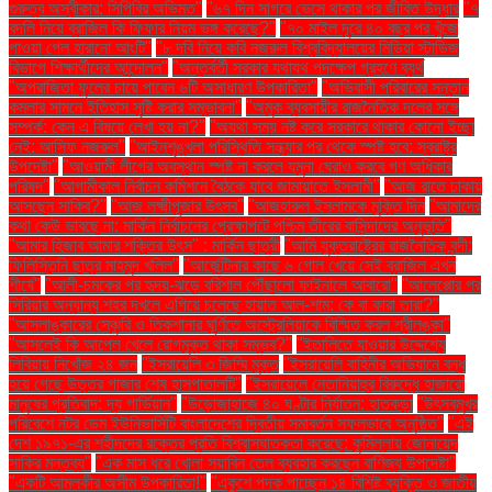
গুরুত্ব অস্বীকার: সিপিবির অভিমত"
"৬৭ দিন সাগরে ভেসে থাকার পর জীবিত উদ্ধার
"৭
বদলি নিয়ে ব্রাজিল কি ফিফার নিয়ম ভঙ্গ করেছে?"
"৭০ মাইল দূরে ৪০ বছর পর খুঁজে
পাওয়া গেল হারানো আংটি"
"৮ দবি নিয়ে কবি নজরুল বিশ্ববিদ্যালয়ের মিডিয়া স্টাডিজ
বিভাগে শিক্ষার্থীদের আন্দোলন"
"অন্তর্বর্তী সরকার যথাযথ পদক্ষেপ গ্রহণে ব্যর্থ
"অপরাজিতা ফুলের চায়ে পাবেন ৬টি অসাধারণ উপকারিতা"
"অভিবাসী পরিবারের সন্তান
কমলার সামনে ইতিহাস সৃষ্টি করার সম্ভাবনা"
"অমুক ব্যবসায়ীর রাজনৈতিক দলের সঙ্গে
সম্পর্ক: কেন এ বিষয়ে লেখা হয় না?"
"অযথা সময় নষ্ট করে সরকারে থাকার কোনো ইচ্ছা
নেই: আসিফ নজরুল"
"আইনশৃঙ্খলা পরিস্থিতি সন্ধ্যার পর থেকে স্পষ্ট হবে: স্বরাষ্ট্র
উপদেষ্টা"
"আওয়ামী লীগের অবস্থান স্পষ্ট না করলে যমুনা ঘেরাও করবে গণ অধিকার
পরিষদ"
"আগামীকাল নির্বাচন কমিশনে বৈঠকে যাবে জামায়াতে ইসলামী"
"আজ রাতে ঢাকায়
আসছেন সাকিব?"
"আজ লক্ষ্মীপূজার উৎসব"
"আজহারুল ইসলামকে মুক্তি দিন
"আমাদের
কথা কেউ ভাবছে না: মার্কিন নির্বাচনের প্রেক্ষাপটে পশ্চিম তীরের বাসিন্দাদের অনুভূতি"
"আমার হিজাব আমার শক্তির উৎস" : মার্কিন ছাত্রী
"আমি যুক্তরাষ্ট্রের রাজনৈতিক বন্দী:
ফিলিস্তিনি ছাত্র মাহমুদ খলিল"
"আর্জেন্টিনার কাছে ৬ গোল খেয়ে সেই ব্রাজিল এখন
শীর্ষে"
"আলী-চমকের পর হৃদয়-ঝড়ে বরিশাল পৌঁছালো ফাইনালে আবারো"
"আলেপ্পোর পর
সিরিয়ার অন্যান্য শহর দখলে এগিয়ে চলেছে হায়াত আল-শাম: কে বা কারা তারা?"
"আসলাঙ্কারের সেঞ্চুরি ও তিকশানার ঘূর্ণিতে অস্ট্রেলিয়াকে বিস্মিত করল শ্রীলঙ্কা"
"আসলেই কি আপেল খেলে রোগমুক্ত থাকা সম্ভব?"
"ইতালিতে যাওয়ার উদ্দেশ্যে
লিবিয়ায় নিখোঁজ ২৪ জন
"ইসরায়েলি ৩ জিম্মি মুক্ত
"ইসরায়েলি বাহিনীর অভিযানে বন্ধ
হয়ে গেছে উত্তর গাজার শেষ হাসপাতালটি"
"ইসরায়েলে নেতানিয়াহুর বিরুদ্ধে হাজারো
মানুষের প্রতিবাদ: দ্য গার্ডিয়ান"
"উড়োজাহাজে ৪০ ঘণ্টার নির্যাতন: হাতকড়া
"উৎসবমুখর
পরিবেশে নটর ডেম ইউনিভার্সিটি বাংলাদেশের দ্বিতীয় সমাবর্তন সফলভাবে অনুষ্ঠিত"
"এই
দেশ ১৯৭১-এর শহীদদের রক্তের প্রতি বিশ্বাসঘাতকতা করেছে: কুমিল্লায় জোনায়েদ
সাকির মন্তব্য"
"এক মাস ধরে খোলা সয়াবিন তেল ব্যবহার করছেন বাণিজ্য উপদেষ্টা"
"একটি আমলকীর অসীম উপকারিতা!"
"একুশে পদক পাচ্ছেন ১৪ বিশিষ্ট ব্যক্তি ও জাতীয়