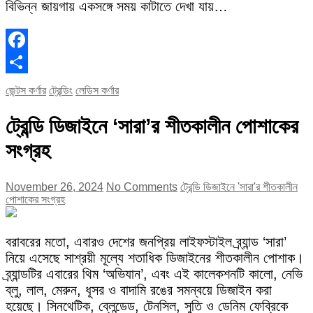
বিভিন্ন জায়গায় একসঙ্গে সময় কাটাতে দেখা যায়…
Facebook
Share
জেন্টস কর্ণার
ট্রেন্ডিং
লেডিস কর্ণার
ট্রেন্ডি ডিজাইনে ‘সারা’র শীতকালীন পোশাকের
সংগ্রহ
November 26, 2024
No Comments
ট্রেন্ডি ডিজাইনে 'সারা'র শীতকালীন
পোশাকের সংগ্রহ
বরাবরের মতো, এবারও দেশের জনপ্রিয় লাইফস্টাইল ব্র্যান্ড ‘সারা’
নিয়ে এসেছে সাশ্রয়ী মূল্যে শতাধিক ডিজাইনের শীতকালীন পোশাক।
ব্র্যান্ডটির এবারের থিম ‘অভিযান’, এবং এই কালেকশনটি কালো, নেভি
ব্লু, লাল, মেরুন, ধূসর ও বাদামি রঙের সমন্বয়ে ডিজাইন করা
হয়েছে। সিনথেটিক, ব্লেন্ডেড, টেনসিল, সুতি ও ডেনিম ফেব্রিকে