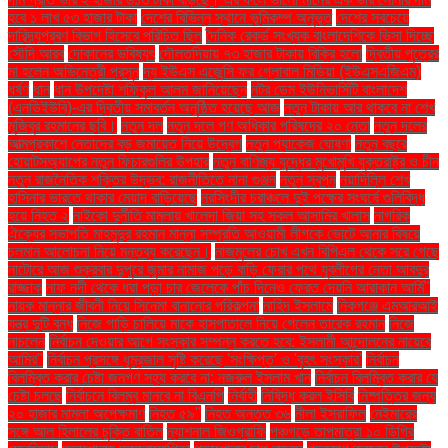
হবে ১ লাখ ৫৩ হাজার টাকা
দেশের বিভিন্ন স্থানে ভূমিকম্প অনুভূত
দেশের সবচেয়ে
দারিদ্র্যপ্রবণ বিভাগ হিসেবে পরিচিত ছিল
দৈনিক রেকর্ড সংখ্যক বাংলাদেশিকে ভিসা দিচ্ছে
সৌদি আরব
দোকানের ভবিষ্যৎ
দৌলতদিয়ায় ৭৩ হাজার টাকায় বিক্রি হলো
দ্বিতীয় পুত্রের
মা হলেন অভিনেত্রী প্রসূন
দ্য ইউএস এজেন্সি ফর গ্লোবাল মিডিয়া (ইউএসএজিএম)
ধর্ষণ
ধান
ধান উপদেষ্টা শফিকুল আলম জানিয়েছেন
নটর ডেম ইউনিভার্সিটি বাংলাদেশ
(এনডিইউবি)-এর দ্বিতীয় সমাবর্তন অনুষ্ঠিত হয়েছে আজ
নতুন টাকায় আর থাকবে না শেখ
মুজিবুর রহমানের ছবি।
নতুন দল
নতুন দলে গণ অধিকার পরিষদের ২০ নেতা
নতুন দলের
আত্মপ্রকাশে নেতাদের বড় জমায়েত নিয়ে উদ্বেগ
নতুন প্যাকেজ ঘোষণা
নতুন বছরে
হোয়াটসঅ্যাপের নতুন ফিচারগুলির উপহার
নতুন বাণিজ্য যুদ্ধের মুখোমুখি যুক্তরাষ্ট্র ও চীন
নতুন রাজনৈতিক শক্তির উদ্ভব: রাজনীতিতে নানা গুঞ্জন
নতুন স্বপ্ন
নয়াদিল্লি শেখ
হাসিনার ভারতে থাকার মেয়াদ বাড়িয়েছে
নরসিংদীর চরাঞ্চলে দুই পক্ষের সংঘর্ষে গুলিবিদ্ধ
হয়ে নিহত ২
নাইকো দুর্নীতি মামলায় খালেদা জিয়া সহ সকল আসামির খালাস
নাগরিক
ঐক্যের সভাপতি মাহমুদুর রহমান মান্না সম্প্রতি আওয়ামী লীগকে ভোটে আনার বিষয়ে
চলমান আলোচনা নিয়ে মন্তব্য করেছেন।
নাজমুলের চোখ এখন বিপিএল থেকে সরে গেছে
নাটোরে আজ শুক্রবার দুপুরে জুমার নামাজ পড়ে বাড়ি ফেরার পথে যুবলীগের নেতা আবদুর
রাজ্জাক
নাফ নদী থেকে ধরা পড়া চার জেলেকে পাঁচ দিনেও ফেরত দেয়নি আরাকান আর্মি"
নায়ক মান্নার জীবনী নিয়ে সিনেমা বানানোর পরিকল্পনা
নাহিদ ইসলামে
নিকগঞ্জে এমআরআই
যন্ত্র দুটি বন্ধ
নিজে গাড়ি চালিয়ে মাকে হাসপাতালে নিয়ে গেলেন তারেক রহমান
নিজে
নাচলেন
নির্বাচন দেওয়ার আগে সংস্কার সম্পন্ন করতে হবে: ইসলামী আন্দোলনের নায়েবে
আমির"
নির্বাচন প্রসঙ্গে ধূম্রজাল সৃষ্টি করেছে 'সংক্ষিপ্ত' ও 'বৃহৎ সংস্কার'
নির্বাচন
বিলম্বিত করার চেষ্টা জনগণ সহ্য করবে না: নজরুল ইসলাম খান
নির্বাচন বিলম্বিত করার যে
চেষ্টা চলছে
নির্বাচনে বিলম্ব মানবে না বিএনপি
নির্বাহী
নিষিদ্ধ করল ইসিবি
নিষ্পত্তির জন্য
২০ হাজার মামলা অপেক্ষমাণ
নিহত ৫৯"
নিহত অন্তত ৩৬
নীলা ইসরাফিল
নেইমারের
সঙ্গে আল হিলালের চুক্তি বাতিল
ন্যাশনাল জিওগ্রাফি
পঞ্চগড়ে তাপমাত্রা ১০ ডিগ্রি