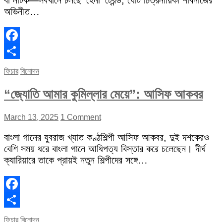
বা নাটক—সবখানে চলছে ‘হেনা’ ট্রেন্ড, যেটি চিত্রনায়িকা শাবনাজের
অভিনীত…
Facebook
Share
ফিচার
বিনোদন
“জ্যোতি আমার কুমিল্লার মেয়ে”: আসিফ আকবর
March 13, 2025
1 Comment
বাংলা গানের যুবরাজ খ্যাত কণ্ঠশিল্পী আসিফ আকবর, দুই দশকেরও
বেশি সময় ধরে বাংলা গানে আধিপত্য বিস্তার করে চলেছেন। দীর্ঘ
ক্যারিয়ারে তাকে প্রায়ই নতুন শিল্পীদের সঙ্গে…
Facebook
Share
ফিচার
বিনোদন