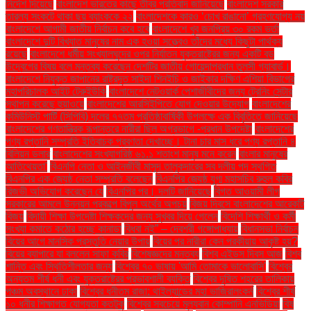
নির্দেশ দিয়েছে
বাংলাদেশ ভারতের কাছে তীব্র প্রতিবাদ জানিয়েছে
বাংলাদেশ সরকার
তারল্য সংকটে থাকা ছয় ব্যাংককে ২২
বাংলাদেশকে কারও ‘চোখ রাঙানো’ গ্রহণযোগ্য নয়
বাংলাদেশে আগামী জাতীয় নির্বাচন কবে হবে
বাংলাদেশে খুব জনপ্রিয় ৩০ রকম ভর্তা
বাংলাদেশে দুটি বিখ্যাত মানুষের নাম এক হওয়া সত্ত্বেও তাঁদের মধ্যে কিছুটা পার্থক্য
রয়েছে
বাংলাদেশে ধর্মীয় সংখ্যালঘুদের ওপর নির্যাতন যুক্তরাষ্ট্রের জন্য একটি বড়
উদ্বেগের বিষয় বলে মন্তব্য করেছেন দেশটির জাতীয় গোয়েন্দাপ্রধান তুলসী গ্যাবার্ড।
বাংলাদেশে নিযুক্ত জাপানের রাষ্ট্রদূত সাইদা শিনইচি ও জাইকার দক্ষিণ এশিয়া বিভাগের
মহাপরিচালক আইট টেরুইউকি
বাংলাদেশে নেটওয়ার্ক পেশাজীবীদের জন্য ট্রেনিং সেন্টার
স্থাপন করেছে হুয়াওয়ে
বাংলাদেশের আরসিইপিতে যোগ দেওয়ার উদ্যোগ
বাংলাদেশের
কমিউনিস্ট পার্টি (সিপিবি) দলের ৭৭তম প্রতিষ্ঠাবার্ষিকী উপলক্ষে এক বিবৃতিতে জানিয়েছে
বাংলাদেশের গণতান্ত্রিক রূপান্তরে নারীরা ছিল অগ্রভাগে -প্রধান উপদেষ্টা
বাংলাদেশের
পণ্য রপ্তানি সম্প্রতি ইতিবাচক প্রবণতা দেখাচ্ছে। টানা চার মাস ধরে পণ্য রপ্তানি ৪
বিলিয়ন ডলার
বাংলাদেশের সংখ্যাগরিষ্ঠ ৬১.১ শতাংশ মানুষ মনে করেন
বাংলার মানুষের
আতিথেয়তা'
বিএনপি নেতা ও আইনজীবী মাসুদ তালুকদারের সব দলীয় পদ স্থগিত
বিএনপির এক জ্যেষ্ঠ নেতা সম্প্রতি বলেছেন
বিএনপির জ্যেষ্ঠ যুগ্ম মহাসচিব রুহুল কবির
রিজভী অভিযোগ করেছেন যে
বিএনপির পর। দলটি জানিয়েছে
বিগত আওয়ামী লীগ
সরকারের আমলে উন্নয়ন প্রকল্পে বিপুল অর্থের অপচয়
বিজয় দিবসে বাংলাদেশের আরেকটি
বিজয়
বিদায়ী শিক্ষা উপদেষ্টা শিক্ষকদের জন্য সুখবর দিয়ে গেলেন
বিদেশি শিক্ষার্থী ও কর্মী
সংখ্যা কমাতে কঠোর হচ্ছে কানাডা
বিধবা নই” – দেবশ্রী গঙ্গোপাধ্যায়
বিধানসভা নির্বাচন
বিয়ের আগে মানসিক প্রস্তুতি নেয়ার উপায়
বিয়ের পর নারীরা কেন পরকীয়ায় আকৃষ্ট হয়?
বিয়ের ব্যাপারে যা বললেন সাফা কবির
বিশেষজ্ঞদের মন্তব্য
বিশ্ব এইডস দিবস আজ
বিশ্ব
শান্তি এবং স্থিতিশীলতার জন্য
বিশ্বের ৭০ ভাষায় 'আমি তোমাকে ভালোবাসি'
বিশ্বের
অন্যতম শীর্ষ ধনী এবং যুক্তরাষ্ট্রের প্রভাবশালী ব্যক্তি
বিশ্বের দূষিত শহরের তালিকায়
পঞ্চম অবস্থানে ঢাকা
বিশ্বের ধনীতম রাজা: থাইল্যান্ডের মহা ভাজিরালংকর্ন
বিশ্বের শীর্ষ
১০ ধনীর শিক্ষাগত যোগ্যতা কতটুকু
বিশ্বের সবচেয়ে মূল্যবান কোম্পানি এনভিডিয়া
বিষ