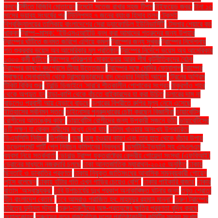
কমবে
টঙ্গীতে বিজিবি মোতায়েন
টমেটো সতেজ রাখার সহজ টিপস
টাইফয়েড জ্বর:
টানা ১৫
মাসের ভয়াবহ সংঘর্ষের পর
টিউলিপসহ ৭ জনের ব্যাংক হিসাব তলব
টেকসই
বিশ্ববিদ্যালয়ের তালিকায় বাংলাদেশের সেরা ড্যাফোডিল ইউনিভার্সিটি
টেসলার শেয়ারে বড়
ধাক্কা
ট্রাম্প–মাস্ক: ‘ইউএসএআইডি বন্ধ করা আমাদের শত্রুদের জন্য উপহার
ট্রাম্পের ঘাঁটিতে জনমত জরিপে এগিয়ে কমলা
ট্রাম্পের জন্য সুখবর
ট্রাম্পের নির্দেশনায়
গত শুক্রবার ভয়েস অব আমেরিকার মূল প্রতিষ্ঠান
ট্রাম্পের নির্দেশে ভয়েস অব আমেরিকার
১৩০০ কর্মী ছুটিতে
ট্রাম্পের পরিকল্পনা মোকাবেলায় আরব শীর্ষ কূটনীতিকদের বৈঠক
ট্রাম্পের ভাষণে কংগ্রেসে তীব্র উত্তেজনা
ট্রাম্পের সঙ্গে মোদির ফোনালাপ
ট্রাম্পের
স্বাক্ষরে সেনাবাহিনী থেকে ট্রান্সজেন্ডারদের বাদ দেওয়ার নির্বাহী আদেশ
ট্রেনের অগ্রিম
টিকিট বিক্রি শুরু
ট্রেন্ডি ডিজাইনে 'সারা'র শীতকালীন পোশাকের সংগ্রহ
ঠাকুরগাঁও শহর
থেকে অপহৃত হন
ঠান্ডা-কাশি থেকে বাঁচতে বাইকারদের যা করা উচিত
ডলারের দাম না
বাড়লেও প্রবাসী আয় যেভাবে বাড়ছে
ডলারের বিপরীতে রুপির মূল্য নেমে এসেছে
ইতিহাসের সর্বনিম্ন স্তরে
ডাইনোসর পুনরুদ্ধারের চেষ্টা করছেন বিজ্ঞানীরা
ডায়াবেটিস
রোগীদের আতঙ্কের কারণ
ডায়াবেটিস রোগীদের জন্য উপকারী সজনে ডাঁটা
ডায়াবেটিসের
৪টি লক্ষণ যা কেবল নারীদের মধ্যে দেখা যায়
ডালিম খাওয়ার অসংখ্য উপকারিতা
ডিএসসিসি নির্বাচন
ডিপসিক
ডেঙ্গু
ডেঙ্গু হওয়ার কারণ এবং তার হাত থেকে বাঁচার উপায়
ডেভেলপমেন্ট পার্টি পেল নির্বাচন কমিশনের নিবন্ধন"
ডেসটিনি-ইভ্যালি সহ এমএলএম
ব্যবসা নিয়ে সতর্কবার্তা
ডোনাল্ড ট্রাম্প যুক্তরাষ্ট্রের কেন্দ্রীয় গোয়েন্দা সংস্থা (এফবিআই)
ড্রোনের মাধ্যমে নজরদারি চলছে
ঢাকা আন্তর্জাতিক ম্যারাথন-২০২৫ অনুষ্ঠিত
ঢাকায়
ছিনতাই ও ডাকাতির প্রবণতা
ঢাকায় নিযুক্ত জাতিসংঘের আবাসিক সমন্বয়কারী গোয়েন
লুইস বলেছেন
ঢাকায় হাঁটার গতি এখন গাড়ির চেয়েও বেশি''
ঢাকার পাইকারি বাজার'
ঢাকার
বাতাস ‘অস্বাস্থ্যকর’
ঢাবি উপাচার্যের দুঃখ প্রকাশ অনাকাঙ্ক্ষিত ঘটনার জন্য
তবুও শ্রোতা
হীন বাংলাদেশ বেতার”
তবে আমরাও পরাজিত হব: মাহমুদুর রহমান মান্না"
তরুণ ট্রাম্পের
চরিত্রে দুর্দান্ত স্ট্যান
তরুণ-তরুণীদের অঙ্গ-প্রত্যঙ্গের ক্ষতির প্রবণতা বৃদ্ধি করছে
অ্যালকোহল
তরুণদের নতুন রাজনৈতিক দলের প্রতিষ্ঠাকালীন কমিটির সদস্য সংখ্যা