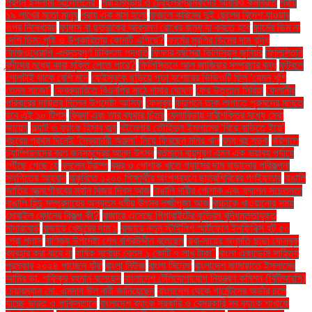
প্রশ্ন ইসলামী আন্দোলনের"
প্রাইমমুভার ও ট্রেইলরশ্রমিকদের আবারও কর্মবিরতি
প্রায়
১৯ লাখের মতো মানুষ
প্রায় এক মাস হলো
ফজলে করিমের দুই ছেলের বিদেশ যাওয়ার
ওপর নিষেধাজ্ঞা
ফাঙ্গাস বা ছত্রাকের আক্রমণ রোধের জন্য যা করতে হবে
ফার্মের ডিম না
দেশি ডিম: পুষ্টি ও উপকারিতায় কোনটি এগিয়ে?
ফার্মের মুরগির ডিমের দাম বৃদ্ধি
ফিজিওথেরাপি -গুরুত্বপূর্ণ চিকিৎসা পদ্ধতি
ফিফার বর্ষসেরা ভিনিসিয়ুস জুনিয়র
ফিলিস্তিনি
বন্দীদের মধ্যে কারা মুক্তি পেতে পারে?
ফিলিস্তিনে আল জাজিরার সম্প্রচার বন্ধ
ফুটবলে
গোলটাই থাকে বেশি মনে
ফেইসবুকে ছড়িয়ে পড়া যশোরের ভিডিওটি ছিল ‘যেমন খুশি
তেমন সাজো’
ফেব্রুয়ারিতে বিএনপির মাঠে নামার ঘোষণা
ফের উত্তাল সিরিয়া
ফেলানীর
পরিবারের দায়িত্ব নিলেন উপদেষ্টা আসিফ
ফেসবুক
ফ্যাশনে তাক লাগাতে পুরুষদের মানতে
হবে এই ১০ টিপস
ফ্রিদা এবং তার ব্যথার চিত্র
ফ্লোরিডায় নারীশক্তির মধ্যে সেরা
জায়েদ
ফ্ল্যাট ও ব্যাংক হিসাব জব্দ
বইমেলায় তৌহিদুল ইসলামের ‘বিয়ে বাড়িতে ইয়ে’
বছরের প্রথম দিনেই ‘স্বৈরাচারী অঞ্জনা’ নিয়ে ফিরছেন মনির খান
বন্ধ বহু সড়ক
বরিশালে
চ্যাম্পিয়নদের বরণ জনসমুদ্রের আনন্দ উৎসব
বর্তমানে বায়ুদূষণ এমন এক ভয়াবহ পর্যায়ে
পৌঁছে গেছে যে
বললেন ট্রাম্প
বস্ত্র ও পোশাক খাতে গ্যাসের দাম বাড়ানোর পরিকল্পনা
স্থগিতের আহ্বান
বাকৃবিতে ১২০০ শিক্ষার্থীর অংশগ্রহণে ছাত্রশিবিরের গণইফতার
বাঙালি
জাতির আত্মগৌরবের মহান বিজয় দিবস আজ
বাঙালি নারীর পোশাক এবং ফ্যাশন সচেতনতা
বাঙালি হিন্দু সম্প্রদায়ের অন্যতম ধর্মীয় উৎসব লক্ষ্মীপূজা আজ
বাচ্চাকে খাওয়ানোর সময়
মোবাইল ফোনের বিকল্প কী?
বাজারে এসেছে গিগাবাইটের কৃত্রিম বুদ্ধিমত্তাযুক্ত
মাদারবোর্ড
বাজারে খেজুরের দাম ১
বাজারে নতুন স্টাইলিশ স্মার্টফোন ইনফিনিক্স হট ৫০
প্রো প্লাস
বাণিজ্য উপদেষ্টা শেখ বশিরউদ্দীন বলেছেন
বাবা-মায়ের অনুমতি ছাড়া ফেসবুক
ব্যবহার করা যাবে না
বার্ষিক সর্বোচ্চ বেতন ১ কোটি ৭ লাখ টাকা"
বাংলা একাডেমি সাহিত্য
পুরস্কার ২০২৪ পাচ্ছেন যাঁরা
বাংলা নিউজ
বাংলা সিনেমা
বাংলাদেশ জামায়াতে ইসলামের
আমির ডা. শফিকুর রহমান বলেছেন
বাংলাদেশ টেলিযোগাযোগ নিয়ন্ত্রণ কমিশন (বিটিআরসি)
চেয়ারম্যান মো. এমদাদ উল বারী জানিয়েছেন
বাংলাদেশ থেকে গার্মেন্টসের অর্ডার চলে
যাচ্ছে ভারত ও পাকিস্তানে
বাংলাদেশ ব্যাংক সরকারি ও বেসরকারি সব ব্যাংক শাখাকে