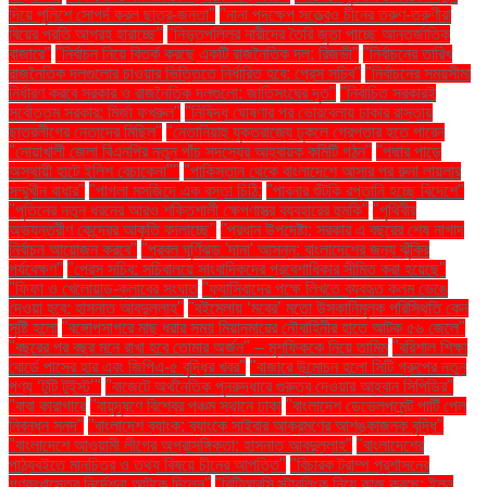
দিয়ে পুলিশে সোপর্দ করল ছাত্র-জনতা"
"নানা পদক্ষেপ সত্ত্বেও চীনের তরুণ-তরুণীরা
বিয়ের প্রতি আগ্রহ হারাচ্ছে"
"নিভৃতপল্লির নারীদের তৈরি জুতা পাচ্ছে আন্তর্জাতিক
বাজারে"
"নির্বাচন নিয়ে বিতর্ক করছে একটি রাজনৈতিক দল: রিজভী"
"নির্বাচনের তারিখ
রাজনৈতিক দলগুলোর চাওয়ার ভিত্তিতে নির্ধারিত হবে: প্রেস সচিব"
"নির্বাচনের সময়সীমা
নির্ধারণ করবে সরকার ও রাজনৈতিক দলগুলো: জাতিসংঘের দূত"
"নির্বাচিত সরকারই
সর্বোত্তম সরকার: মির্জা ফখরুল"
"নিষিদ্ধ ঘোষণার পর ভোরবেলায় ঢাকার রাস্তায়
ছাত্রলীগের নেতাদের মিছিল"
"নেতানিয়াহু যুক্তরাজ্যে ঢুকলে গ্রেপ্তার হতে পারেন
"নোয়াখালী জেলা বিএনপির নতুন পাঁচ সদস্যের আহ্বায়ক কমিটি গঠন"
"পদ্মার পাড়ে
অস্থায়ী হাটে ইলিশ বেচাকেনা"''
"পাকিস্তান থেকে বাংলাদেশে আসার পর রুনা লায়লার
সম্মুখীন বাধার"
"পাগলা মসজিদে এক বস্তা চিঠি:
"পাবনার শুঁটকি রপ্তানি হচ্ছে বিদেশে"
"পুতিনের নতুন ধরনের আরও শক্তিশালী ক্ষেপণাস্ত্র ব্যবহারের হুমকি"
"পৃথিবীর
অভ্যন্তরীণ কেন্দ্রের আকৃতি বদলাচ্ছে"
"প্রধান উপদেষ্টা: সরকার এ বছরের শেষ নাগাদ
নির্বাচন আয়োজন করবে"
"প্রবল ঘূর্ণিঝড় 'দানা' আসন্ন: বাংলাদেশের জন্য ঝুঁকির
পর্যবেক্ষণ"
"প্রেস সচিব: সচিবালয়ে সাংবাদিকদের প্রবেশাধিকার সীমিত করা হয়েছে"
"ফিফা ও খেলোয়াড়-ক্লাবের সংঘাত
"ফ্যাসিবাদের পক্ষে লিখতে ব্যবহৃত কলম ভেঙে
দেওয়া হবে: হাসনাত আবদুল্লাহ"
"বইমেলায় ‘মবের’ মতো উসকানিমূলক পরিস্থিতি কেন
সৃষ্টি হলো
"বঙ্গোপসাগরে মাছ ধরার সময় মিয়ানমারের নৌবাহিনীর হাতে আটক ৫৬ জেলে"
"বছরের পর বছর মনে রাখা হবে তোমার অর্জন" – মুশফিককে নিয়ে তামিম
"বরিশাল শিক্ষা
বোর্ডে পাসের হার এবং জিপিএ-৫ বৃদ্ধির খবর"
"বাজারে উন্মোচন হলো সিটি গ্রুপের নতুন
পণ্য ‘টুটি টুইস্ট’"
"বাজেটে অর্থনৈতিক পুনরুদ্ধারে গুরুত্ব দেওয়ার আহ্বান সিপিডির"
"বাবা কারাগারে
"বায়ুদূষণে বিশ্বের পঞ্চম স্থানে ঢাকা
"বাংলাদেশ ডেভেলপমেন্ট পার্টি পেল
নিবন্ধন সনদ"
"বাংলাদেশ ব্যাংক: ব্যাংকে সাইবার আক্রমণের আশঙ্কাজনক বৃদ্ধি"
"বাংলাদেশে আওয়ামী লীগের অপ্রাসঙ্গিকতা: হাসনাত আবদুল্লাহ"
"বাংলাদেশের
পাঠ্যবইতে মানচিত্র ও তথ্য বিষয়ে চীনের আপত্তি"
"বিচারক ট্রাম্প প্রশাসনের
গণবরখাস্তের নির্দেশনা আটকে দিলেন"
"বিটিআরসি স্টারলিংক নিয়ে কাজ করছে: ইলন