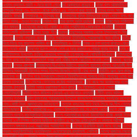
এখনও চূড়ান্ত হয়নি। তবে জানা গেছে
তা অব্যাহত রয়েছে।
তাজা ফল আমদানিতে
সম্পূরক শুল্ক ৩০ শতাংশ থেকে কমিয়ে ২৫ শতাংশ করা হয়েছে
তাঁদের জন্য আগে
স্ক্রিনিং জরুরি
তাপমাত্রা ৯ ডিগ্রির ঘরে
তাপমাত্রা বৃদ্ধি উদ্ভিদের কার্বন শোষণ বন্ধ করে
দিতে পারে - নতুন গবেষণা
তামিল নাড়ু
তার জন্য আমি দুঃখিত'
তারকা
তারুণ্যের শক্তিতে
‘সব সম্ভব’
তাহসানের কারণেই রোজা ও তার প্রেমিকের ব্রেকআপ হয়েছিল
তিব্বতে
শক্তিশালী ভূমিকম্প
তীব্র হচ্ছে শীত
তুরস্ক
তুরস্কের সরকার থেকে ইস্তানবুলে ফ্রি
ইফতার
তুলসী গ্যাবার্ড বলেন
তৃতীয় প্রান্তিকে ইউসিবির শেয়ারপ্রতি আয় বৃদ্ধি"
তৃতীয়
বিয়ে নিয়ে মুখ খুললেন শাকিব খান
তেঁতুলিয়ায় ৮ ডিগ্রি
ত্বক ও চুল ভালো রাখতে খেতে
হবে যেসব খাবার
ত্রিশের আগে ভেঙে গেল এ আর রহমান ও সায়রা বানুর সংসার
ৎস্য ও
প্রাণিসম্পদ উপদেষ্টা ফরিদা আখতার সম্প্রতি ফেসবুকে যে পোস্টটি দিয়েছেন
থাইল্যান্ডে
৬ মাস ধরে নিখোঁজ বাংলাদেশি যুবক থাই নারীর সঙ্গে হোটেলে পাওয়া গেল!
থাকছে ‘জুলাই
চত্বর’
দশরথ রঙ্গশালা
দিনাজপুরে বিএনপির মিছিলে ককটেল হামলার ঘটনায় আওয়ামী লীগ
দিল্লির মুখ্যমন্ত্রী হিসেবে শপথ নিলেন বিজেপি নেত্রী রেখা গুপ্ত
দীর্ঘদিন অল্প অল্প জ্বর -
অবহেলা নয়
দুই দিন ধরে ইসরায়েল যেভাবে ফিলিস্তিনের গাজার নিরীহ মানুষের ওপর বর্বর
হামলা চালাচ্ছে
দুই দেশের নেতাদের কঠোর প্রতিক্রিয়া"
দুই বছর পর আবার শুরু হলো
জাহাজ রপ্তানি
দুটোই সমান গুরুত্বপূর্ণ মনে করে"
দুধ বিক্রেতা থেকে সেনার
লেফটেন্যান্ট!
দুর্নীতি দমন কমিশন (দুদক) এর আবেদন অনুযায়ী
দুর্নীতি দমন কমিশন
(দুদক) গতকাল
দুর্বল ব্যাংকের গ্রাহকদের উদ্দেশে বাংলাদেশ ব্যাংকের গভর্নরের আশ্বাস
দেড় কোটি টাকা আত্মসাতের অভিযোগ"
দেশকে ধ্বংসের পথে নিয়ে গিয়ে আ.লীগ নেতারা
পালিয়েছেন"
দেশীয় সয়াবিনের ৮০ শতাংশ উৎপাদিত হয় যে জেলা থেকে
দেশে দেশে
রমজান পালনে সাংস্কৃতিক ভিন্নতা
দেশে প্রথমবারের মতো উদযাপিত হচ্ছে কৃষক দিবস
দেশের ১১টি শিক্ষা বোর্ডের অধীনে অনুষ্ঠিত এ বছরের এইচএসসি ও সমমান পরীক্ষার
ফলাফল মঙ্গলবার (১৫ অক্টোবর) প্রকাশিত হবে
দেশের অর্থনীতি উল্টো পথে যাচ্ছে
দেশের
প্রথম প্রযুক্তিনির্ভর অ্যানিম্যাল ওয়েলফেয়ার প্ল্যাটফর্ম 'পেটগো'
দেশের বাজারে সোনার
দাম প্রতি ভরি ২ হাজার ৬১৩ টাকা বাড়ছে। এর ফলে ভালো মানের এক ভরি সোনার দাম