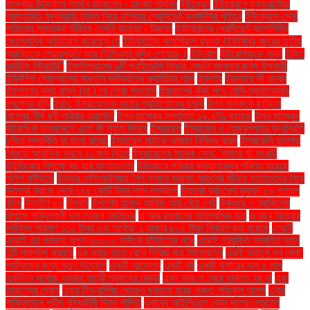
সংস্কার উদ্যোগে সমর্থন জানালেন - হাদজা লাহবিব
ইউক্রেন
ইউক্রেনে যুক্তরাষ্ট্রের
প্রস্তাবিত যুদ্ধবিরতি চুক্তি নিয়ে রাশিয়ার প্রেসিডেন্ট ভ্লাদিমির পুতিনে
ইউক্রেনে সেনা
পাঠানোর সম্ভাবনা উড়িয়ে দেননি কানাডা - ট্রুডো
ইউক্রেনের প্রেসিডেন্ট ভলোদিমির
জেলেনস্কি অভিযোগ করেছেন যে
ইউনাইটেড কমার্শিয়াল ব্যাংক (ইউসিবি) বছরের তৃতীয়
প্রান্তিকে শেয়ারপ্রতি আয় (ইপিএস) বৃদ্ধি পেয়েছে।
ইউরোপ
ইউরোপজুড়ে সাড়া
ইঙ্গিত
ডাউনিং স্ট্রিটের"
ইনস্টাগ্রামের ৬টি প্রাইভেসি ফিচার যেগুলি আপনার জন্য উপকারী
ইন্টার্নশিপ প্রোগ্রামের মাধ্যমে ভবিষ্যতের ক্যারিয়ার গঠন
ইফতার
ইফতারে কী খাবেন
ইফতারের সময় রাসুল (সা.) যে দোয়া পড়তেন
ইয়ামালের বাঁকা পথে মেসি-ম্যারাডোনার
স্বপ্নের বাড়ি
ইরান: ইসরায়েলকে কঠোর প্রতিশোধের হুমকি
ইলন মাস্ককে ছাড়িয়ে
বিশ্বের শীর্ষ ধনী পরিবার ওয়ালটন
ইলন মাস্কের সম্পত্তি ১৯.২% কমেছে
ইলন মাস্কের
স্টারলিংক বাংলাদেশে এলে কী সুফল মিলবে
ইসরায়েল
ইসরায়েল ও হেজবুল্লাহর যুদ্ধবিরতি
চুক্তি সম্পর্কিত যা জানা যাচ্ছে
ইসরায়েল মাইকে আজান নিষিদ্ধ করল
ইসরায়েলি হামলায়
বৈরুতে আবাসিক ভবনে ১১ জন নিহত
ইসরায়েলের সাবেক সেনা: 'গাজায় যা করেছি
উইন্ডিজের বিপক্ষে বড় হার বাংলাদেশের
উড়িরচরে পরিবার কল্যাণকেন্দ্র পরিণত হয়েছে
পুলিশ ফাঁড়িতে
উত্তর মেসিডোনিয়ায় নৈশ ক্লাবে ভয়াবহ আগুনের ঘটনায় হতাহতদের নিয়ে
উত্তরা ব্যাংক দেবে ১৪৫ কোটি টাকা নগদ লভ্যাংশ
উত্তরা ব্যাংকের মুনাফা ৫০ শতাংশ
বৃদ্ধি
উত্তীর্ণ ৮৩
উদ্ধার
উপদেষ্টা হাসান আরিফ আর বেঁচে নেই
উরুগুয়ে ও ব্রাজিলের
বিপক্ষে শক্তিশালী দল ঘোষণা মেসিদের
এ আর রহমানের পারিশ্রমিক কত
এ বছর ফিতরার
সর্বনিম্ন পরিমাণ ১১০ টাকা এবং সর্বোচ্চ ২ হাজার ৮০৫ টাকা নির্ধারণ করা হয়েছে
এআই
এআই এর প্রভাব: গুগল ৩০০০০ কর্মীকে ছাঁটাইয়ের পথে
এআই প্রযুক্তি সম্বলিত নতুন
দুটি ল্যাপটপ বাজারে
এক ম্যাচ হাতে রেখে সিরিজ জয় টাইগারদের
একই অ্যাপে সব সেবা:
পর্যটকদের জন্য নতুন উদ্যোগ
একটি আন্দোলন
একটি বই
একটি বার্গারের দাম ৫ লাখ
একদিনে সর্বোচ্চ ওমরাহ যাত্রী প্রবাহের রেকর্ড
এখন আর না খেয়ে থাকতে হয় না
এবং
তারুণ্যের দ্রোহ
এবার চীন-রাশিয়া থেকেও ছড়ানো হচ্ছে গুজব: শফিকুল আলম
এবার
পাকিস্তানে শহীদ বুদ্ধিজীবী দিবস পালিত
এবারের আইপিএলে কোন দলের নেতৃত্বে