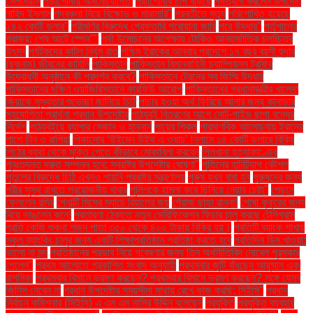
সেলসিয়াস
পড়াশোনায় অমনোযোগিতা
পড়াশোনার চাপ বাড়ছে
পদত্যাগ করলেন উপদেষ্টা
নাহিদ ইসলাম
পদবঞ্চনা নিয়ে বিক্ষোভ ও মারামারি"
পরবর্তীতে মৃত্যু
পরিশোধিত হয়েছে
২৪২ কোটি ডলার"
পরীমণির বিরুদ্ধে গ্রেফতারি পরোয়ানা জারি
পরে উদ্ধার"
পর্তুগালের
পরাজয়; শেষ আটে স্পেন""
পর্দা উন্মোচনের অপেক্ষায় টোকিও আন্তর্জাতিক চলচ্চিত্র
উৎসব
পর্যটকদের কাটল নির্ঘুম রাত
পশ্চিম ইরাকের আনবার প্রদেশে ১৭ বছর বয়সী হুদার
(ছদ্মনাম) জীবনের কাহিনি
পাকিস্তান
পাকিস্তান বিমানবাহিনী চ্যাম্পিয়নস ট্রফির
উদ্বোধনী অনুষ্ঠানে কী প্রদর্শন করবে?
পাকিস্তানে ট্রেনের সব জিম্মি উদ্ধার
পাকিস্তানের দক্ষিণ ওয়াজিরিস্তানে কারফিউ আরোপ
পাকিস্তানের প্রধানমন্ত্রীর খালেদা
জিয়াকে সুস্থতার শুভেচ্ছা জানিয়ে চিঠি
পাচার হওয়া অর্থ ফিরিয়ে আনার জন্য কানাডার
সহযোগিতা প্রার্থনা প্রধান উপদেষ্টার
পাঠ্যবই বিতরণের আগে নোট-গাইড ছাপা বন্ধের
নির্দেশ
পাঠ্যবইয়ে র‍্যাপার সেজান ও হান্নান
পায়ের শিকল
পারমাণবিক আলোচনায় ইরানের
পাশে চীন ও রাশিয়া
পিকাসোর ‘উইমেন উইথ এ ওয়াচ’ নিলামে ১৪ কোটি ডলারে বিক্রি
পিঠের ব্যথা থেকে মুক্তি পেতে কীভাবে মোকাবিলা করবেন
পিলখানা হত্যাকাণ্ডের
পুনঃতদন্ত দ্রুত সম্পন্ন হবে: স্বরাষ্ট্র উপদেষ্টার ঘোষণা"
পুতিনের হানিট্র্যাপ কৌশল
পুতুলের বিরুদ্ধে চিঠি এখনও পায়নি পররাষ্ট্র মন্ত্রণালয়
পুরুষ যখন বাবা হন
পুরুষদের জন্য
শরীর সুস্থ রাখতে প্রয়োজনীয় খাবার
পুলিশকে হামলা করে ছিনিয়ে নেয়ার চেষ্টা"
পেছনে
ফেললেন রদ্রি
পেনাল্টি মিসের ম্যাচে রিয়ালের জয়
পেঁয়াজ ছাড়া রান্না!
পোষা কুকুরের জন্য
বিয়ে ভাঙলেন কনে!
প্রতারণা ঠেকাতে নতুন ভেরিফিকেশন ফিচার চালু করছে টেলিগ্রাম
প্রতি কেজি শুকনা শজন পাতা ৩৫০ থেকে ৪০০ টাকায় বিক্রি হয়।
প্রতিটি ব্যাংক শাখায়
স্কুল ব্যাংকিং চালুর জন্য একটি শিক্ষাপ্রতিষ্ঠান প্রতিষ্ঠা করতে হবে
প্রতিদিন ডিম খাওয়া:
ভালো না মন্দ
প্রতিষ্ঠানের প্রভাব নিয়ে গবেষণার জন্য তিন অর্থনীতিবিদ নোবেল পুরস্কার
পেলেন"
প্রথম আলোতে প্রকাশিত সংবাদ অনুযায়ী
প্রথমবার জুটি বাঁধছেন আয়ুষ্মান এবং
রাশমিকা
প্রথমবার বিমানে ভ্রমণ করছেন? প্রথমবার বিমানে ভ্রমণ করছেন? সঙ্গে যেসব
জিনিস নেবেন না
প্রধান উপদেষ্টার সময়সীমা মাথায় রেখে কাজ করছি: সিইসি"
প্রধান
নির্বাচন কমিশনার (সিইসি) এ এম এম নাসির উদ্দিন বলেছেন
প্রযুক্তি
প্রযুক্তি ব্যবহার