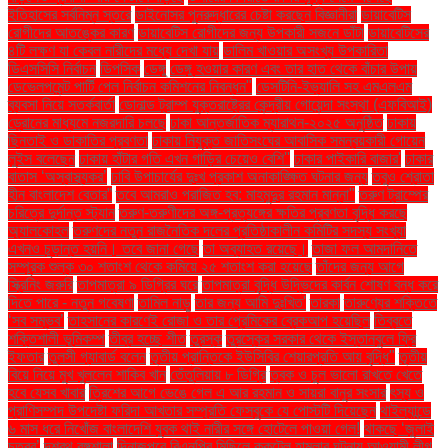
ইতিহাসের সর্বনিম্ন স্তরে
ডাইনোসর পুনরুদ্ধারের চেষ্টা করছেন বিজ্ঞানীরা
ডায়াবেটিস
রোগীদের আতঙ্কের কারণ
ডায়াবেটিস রোগীদের জন্য উপকারী সজনে ডাঁটা
ডায়াবেটিসের
৪টি লক্ষণ যা কেবল নারীদের মধ্যে দেখা যায়
ডালিম খাওয়ার অসংখ্য উপকারিতা
ডিএসসিসি নির্বাচন
ডিপসিক
ডেঙ্গু
ডেঙ্গু হওয়ার কারণ এবং তার হাত থেকে বাঁচার উপায়
ডেভেলপমেন্ট পার্টি পেল নির্বাচন কমিশনের নিবন্ধন"
ডেসটিনি-ইভ্যালি সহ এমএলএম
ব্যবসা নিয়ে সতর্কবার্তা
ডোনাল্ড ট্রাম্প যুক্তরাষ্ট্রের কেন্দ্রীয় গোয়েন্দা সংস্থা (এফবিআই)
ড্রোনের মাধ্যমে নজরদারি চলছে
ঢাকা আন্তর্জাতিক ম্যারাথন-২০২৫ অনুষ্ঠিত
ঢাকায়
ছিনতাই ও ডাকাতির প্রবণতা
ঢাকায় নিযুক্ত জাতিসংঘের আবাসিক সমন্বয়কারী গোয়েন
লুইস বলেছেন
ঢাকায় হাঁটার গতি এখন গাড়ির চেয়েও বেশি''
ঢাকার পাইকারি বাজার'
ঢাকার
বাতাস ‘অস্বাস্থ্যকর’
ঢাবি উপাচার্যের দুঃখ প্রকাশ অনাকাঙ্ক্ষিত ঘটনার জন্য
তবুও শ্রোতা
হীন বাংলাদেশ বেতার”
তবে আমরাও পরাজিত হব: মাহমুদুর রহমান মান্না"
তরুণ ট্রাম্পের
চরিত্রে দুর্দান্ত স্ট্যান
তরুণ-তরুণীদের অঙ্গ-প্রত্যঙ্গের ক্ষতির প্রবণতা বৃদ্ধি করছে
অ্যালকোহল
তরুণদের নতুন রাজনৈতিক দলের প্রতিষ্ঠাকালীন কমিটির সদস্য সংখ্যা
এখনও চূড়ান্ত হয়নি। তবে জানা গেছে
তা অব্যাহত রয়েছে।
তাজা ফল আমদানিতে
সম্পূরক শুল্ক ৩০ শতাংশ থেকে কমিয়ে ২৫ শতাংশ করা হয়েছে
তাঁদের জন্য আগে
স্ক্রিনিং জরুরি
তাপমাত্রা ৯ ডিগ্রির ঘরে
তাপমাত্রা বৃদ্ধি উদ্ভিদের কার্বন শোষণ বন্ধ করে
দিতে পারে - নতুন গবেষণা
তামিল নাড়ু
তার জন্য আমি দুঃখিত'
তারকা
তারুণ্যের শক্তিতে
‘সব সম্ভব’
তাহসানের কারণেই রোজা ও তার প্রেমিকের ব্রেকআপ হয়েছিল
তিব্বতে
শক্তিশালী ভূমিকম্প
তীব্র হচ্ছে শীত
তুরস্ক
তুরস্কের সরকার থেকে ইস্তানবুলে ফ্রি
ইফতার
তুলসী গ্যাবার্ড বলেন
তৃতীয় প্রান্তিকে ইউসিবির শেয়ারপ্রতি আয় বৃদ্ধি"
তৃতীয়
বিয়ে নিয়ে মুখ খুললেন শাকিব খান
তেঁতুলিয়ায় ৮ ডিগ্রি
ত্বক ও চুল ভালো রাখতে খেতে
হবে যেসব খাবার
ত্রিশের আগে ভেঙে গেল এ আর রহমান ও সায়রা বানুর সংসার
ৎস্য ও
প্রাণিসম্পদ উপদেষ্টা ফরিদা আখতার সম্প্রতি ফেসবুকে যে পোস্টটি দিয়েছেন
থাইল্যান্ডে
৬ মাস ধরে নিখোঁজ বাংলাদেশি যুবক থাই নারীর সঙ্গে হোটেলে পাওয়া গেল!
থাকছে ‘জুলাই
চত্বর’
দশরথ রঙ্গশালা
দিনাজপুরে বিএনপির মিছিলে ককটেল হামলার ঘটনায় আওয়ামী লীগ