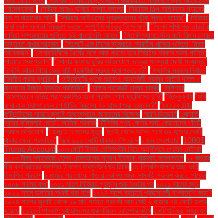
৩৯৪ কোটি ডলার
"সামরিক তৎপরতার মুখে জাপোরিঝঝিয়াতে পরিদর্শনে ব্যর্থ আইএইএর
পর্যবেক্ষকেরা"
"সিটিকে আরও ডুবিয়ে সালাহ বললেন
"সিরামিক শিল্প মালিকদের গ্যাসের
দাম না বাড়ানোর দাবি"
"সিরিয়ায় আইএসের পুনরুত্থানের ঝুঁকি দ্বিগুণ হয়েছে"
"সিরিয়ায়
কারা কোন এলাকা নিয়ন্ত্রণ করছে: সম্পূর্ণ মানচিত্র বিশ্লেষণ"
"সিলেট সীমান্তে ভারতীয়
খাসিয়া সম্প্রদায়ের গুলিতে দুই বাংলাদেশি আহত"
"সিলেট-ম্যানচেস্টার রুটে বিমান চলাচল
অব্যাহত রাখার আহ্বান"
"সিলেটে এক দিনের ব্যবধানে ‘ভারতীয় খাসিয়া গু‌লিতে’ নিহত
আরেকজন"
"সেনাবাহিনীকে ধৈর্যের সঙ্গে কাজ করতে হবে নির্বাচিত সরকার আসা পর্যন্ত:
সাভারে সেনাপ্রধান"
"সোনার কমোড চুরির অভিযোগে চক্রের সদস্যরা দোষী সাব্যস্ত"
"সৌদি আরব গিয়ে কেন নারী গৃহকর্মীরা মৃত্যুর মুখে পড়ছেন?"
"স্থানীয় সরকার নির্বাচন
নির্দলীয় করার সুপারিশ"
"হাইকোর্টের পূর্ণাঙ্গ আদেশ: অন্তর্বর্তী সরকার আইনি দলিল ও
জনগণের ইচ্ছার সমর্থনে প্রতিষ্ঠিত"
"হাঙ্গার প্রজেক্টে ঢাকায় চাকরি
"হালিশহর
"হাসপাতালে ভর্তির পর প্রকাশিত হলো প্রথম পোপ ফ্রান্সিসের ছবি"
"হিজবুল্লাহ
"হুথি
কারা এবং ট্রাম্প কেন গোষ্ঠীটির বিরুদ্ধে বড় হামলা শুরু করলেন?"
"হোটেল ইন্টার
কন্টিনেন্টালের সামনে জুলাই অভ্যুত্থানে আহতদের বিক্ষোভ
“আমি ডিভোর্সি
“জ্যোতি
আমার কুমিল্লার মেয়ে”: আসিফ আকবর
“টিসিবির পণ্য কেনার সময় ক্রেতাদের পাঁচটি
প্রধান অভিযোগ”
“ডেঙ্গুতে ৭ জনের মৃত্যু
“দুবাই থেকে অবৈধ পথে ৩২ হাজার কোটি
টাকার সোনা প্রবাহিত”
“বর্ষে ২০০ কোটি টাকার বেশি বরাদ্দ
১ জন গ্রেপ্তার"
1000$
Trump Account
১০৩ কোটি টাকার হেলিকপ্টার নিয়ে অনুশীলনে গেলেন নেইমার
১২০০ টাকা প্যাকেজে হেলথ চেকআপের সুযোগ ইনসাফ বারাকাহ হাসপাতালে
১৮ বছরের
দীর্ঘ ক্যারিয়ারের সমাপ্তি টানলেন মাহমুদউল্লাহ রিয়াদ
১৯ বিশ্ববিদ্যালয়ে গুচ্ছ ভর্তি
বিজ্ঞপ্তি প্রকাশ
২ মার্চের পর থেকে গাজায় কোনও খাদ্য সামগ্রী প্রবেশ করতে পারেনি
২০০৮ সালের কথা
২০১১ সালে সিরিয়ায় গৃহযুদ্ধ শুরু হওয়ার পর
২০২১ সালের জুনে
২০২২ সালে ডলারের সংকট শুরু হলে
২০২৪ সালে সবচেয়ে প্রভাবশালী বাংলাদেশি কারা?
২০২৪ সালের জুলাই থেকে ১৯ মার্চ পর্যন্ত প্রবাসী আয় মোট ২ হাজার ৭৪ কোটি ডলার
হয়েছে
২০২৬ বিশ্বকাপ আয়োজনের গুরুদায়িত্ব ট্রাম্পের কাঁধে
২৮টি গুলিতে নিহত হন