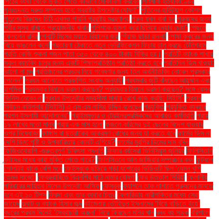
পিঠের ব্যথা থেকে মুক্তি পেতে কীভাবে মোকাবিলা করবেন
পিলখানা হত্যাকাণ্ডের
পুনঃতদন্ত দ্রুত সম্পন্ন হবে: স্বরাষ্ট্র উপদেষ্টার ঘোষণা"
পুতিনের হানিট্র্যাপ কৌশল
পুতুলের বিরুদ্ধে চিঠি এখনও পায়নি পররাষ্ট্র মন্ত্রণালয়
পুরুষ যখন বাবা হন
পুরুষদের জন্য
শরীর সুস্থ রাখতে প্রয়োজনীয় খাবার
পুলিশকে হামলা করে ছিনিয়ে নেয়ার চেষ্টা"
পেছনে
ফেললেন রদ্রি
পেনাল্টি মিসের ম্যাচে রিয়ালের জয়
পেঁয়াজ ছাড়া রান্না!
পোষা কুকুরের জন্য
বিয়ে ভাঙলেন কনে!
প্রতারণা ঠেকাতে নতুন ভেরিফিকেশন ফিচার চালু করছে টেলিগ্রাম
প্রতি কেজি শুকনা শজন পাতা ৩৫০ থেকে ৪০০ টাকায় বিক্রি হয়।
প্রতিটি ব্যাংক শাখায়
স্কুল ব্যাংকিং চালুর জন্য একটি শিক্ষাপ্রতিষ্ঠান প্রতিষ্ঠা করতে হবে
প্রতিদিন ডিম খাওয়া:
ভালো না মন্দ
প্রতিষ্ঠানের প্রভাব নিয়ে গবেষণার জন্য তিন অর্থনীতিবিদ নোবেল পুরস্কার
পেলেন"
প্রথম আলোতে প্রকাশিত সংবাদ অনুযায়ী
প্রথমবার জুটি বাঁধছেন আয়ুষ্মান এবং
রাশমিকা
প্রথমবার বিমানে ভ্রমণ করছেন? প্রথমবার বিমানে ভ্রমণ করছেন? সঙ্গে যেসব
জিনিস নেবেন না
প্রধান উপদেষ্টার সময়সীমা মাথায় রেখে কাজ করছি: সিইসি"
প্রধান
নির্বাচন কমিশনার (সিইসি) এ এম এম নাসির উদ্দিন বলেছেন
প্রযুক্তি
প্রযুক্তি ব্যবহার
প্রশ্ন ইসলামী আন্দোলনের"
প্রাইমমুভার ও ট্রেইলরশ্রমিকদের আবারও কর্মবিরতি
প্রায়
১৯ লাখের মতো মানুষ
প্রায় এক মাস হলো
ফজলে করিমের দুই ছেলের বিদেশ যাওয়ার
ওপর নিষেধাজ্ঞা
ফাঙ্গাস বা ছত্রাকের আক্রমণ রোধের জন্য যা করতে হবে
ফার্মের ডিম না
দেশি ডিম: পুষ্টি ও উপকারিতায় কোনটি এগিয়ে?
ফার্মের মুরগির ডিমের দাম বৃদ্ধি
ফিজিওথেরাপি -গুরুত্বপূর্ণ চিকিৎসা পদ্ধতি
ফিফার বর্ষসেরা ভিনিসিয়ুস জুনিয়র
ফিলিস্তিনি
বন্দীদের মধ্যে কারা মুক্তি পেতে পারে?
ফিলিস্তিনে আল জাজিরার সম্প্রচার বন্ধ
ফুটবলে
গোলটাই থাকে বেশি মনে
ফেইসবুকে ছড়িয়ে পড়া যশোরের ভিডিওটি ছিল ‘যেমন খুশি
তেমন সাজো’
ফেব্রুয়ারিতে বিএনপির মাঠে নামার ঘোষণা
ফের উত্তাল সিরিয়া
ফেলানীর
পরিবারের দায়িত্ব নিলেন উপদেষ্টা আসিফ
ফেসবুক
ফ্যাশনে তাক লাগাতে পুরুষদের মানতে
হবে এই ১০ টিপস
ফ্রিদা এবং তার ব্যথার চিত্র
ফ্লোরিডায় নারীশক্তির মধ্যে সেরা
জায়েদ
ফ্ল্যাট ও ব্যাংক হিসাব জব্দ
বইমেলায় তৌহিদুল ইসলামের ‘বিয়ে বাড়িতে ইয়ে’
বছরের প্রথম দিনেই ‘স্বৈরাচারী অঞ্জনা’ নিয়ে ফিরছেন মনির খান
বন্ধ বহু সড়ক
বরিশালে