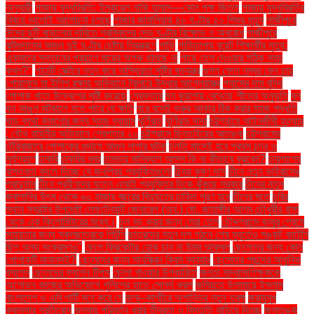
অনুযায়ী
গাজায় যুদ্ধবিরতি: ইসরায়েল নাকি হামাস—কোন পক্ষ জিতল
গাজায় যুদ্ধবিরতির
বিষয়ে ভালোই আলোচনা চলছে
গাজার জাবালিয়ায় ৪৮ ঘণ্টায় ৫০ শিশুর মৃত্যু
গাজীপুরে
ঈদের ছুটি বাড়ানোর দাবিতে শ্রমিকদের দেড় ঘণ্টার বিক্ষোভ ও অবরোধ
গাজীপুরে
ঝুটগুদামের আগুন দুই ঘণ্টার চেষ্টায় নিয়ন্ত্রণে
গাড়ি
গাড়িচাপায় বুয়েট শিক্ষার্থীর মৃত্যু:
একমাত্র সন্তানের প্রয়াণে মায়ের অশ্রু থামছে না
গায়ে তেল দেওয়ার সঠিক সময়
কখন?"
গার্মেন্ট সেক্টরে নতুন করে অস্থিরতা সৃষ্টির ষড়যন্ত্র
গুগল ফোন নম্বর কেন চায়
গোয়ালন্দে মা ইলিশ রক্ষায় অভিযানে ট্রলারে উদ্ধার আগ্নেয়াস্ত্র
গ্যাসের দাম বৃদ্ধি
পোশাক খাতে উদ্বেগের সৃষ্টি করেছে
গ্রেফতার
ঘন কুয়াশায় বেড়েছে শীতের অনুভূতি
ঘন
ঘন আঙুল মটকালে হতে পারে যে ক্ষতি
ঘরে বসেই ভ্রুর আকার ঠিক করার সহজ পদ্ধতি
ঘাড় ব্যথা কমানোর জন্য সহজ ব্যায়াম
ঘূর্ণিঝড়
ঘূর্ণিঝড় দানা
চট্টগ্রামে আইনজীবী হত্যায়
: যৌথ বাহিনীর অভিযানে গ্রেপ্তার ২০
চট্টগ্রামে ছিনতাইয়ের আতঙ্ক
চট্টগ্রামের
টেরিবাজারে পোশাকের গুদামে আগুন লাগার ঘটনা
চলতি মাসেই হবে প্রথম চন্দ্র ও
সূর্যগ্রহণ
চাকরি
চাকরির খবর
চামড়ার মানিব্যাগ আসল কি না কীভাবে বুঝবেন?
চারপাশের
বাস্তবতা বদলে দিচ্ছে যে জনপ্রিয় প্রযুক্তিগুলো
চিন্ময় কৃষ্ণ দাস
চীনে নতুন ভাইরাসের
প্রাদুর্ভাব
চীনে প্রবীণদের যত্নে এআই প্রযুক্তির দিকে ঝুঁকছে সরকার
চীনের নতুন
জ্বালানির উৎস থেকে ৬০ হাজার বছরের বিদ্যুতের চাহিদা পূরণ হবে
চীনের মতে
চুরির
স্থান স্বরাষ্ট্র উপদেষ্টা লেফটেন্যান্ট জেনারেল (অব.) মো. জাহাঙ্গীর আলম চৌধুরীর বাসা
থেকে এক কিলোমিটারের মধ্যে।
চুল বড় করার জন্য সেরা তেল
চৌদ্দগ্রামে বন্ধুর প্রেমে
সহায়তার জন্য স্কুলছাত্রকে পিটুনি
ছাত্রদের নতুন দল গঠনে শেষ মুহূর্তেও সঙ্কট কাটেনি
ছিল অন্য সংক্রমণও"
ছেলে ক্রিকেটার হোক চান না উমর আকমল
ছেলেদের জন্য কোন
পোশাকটি মানানসই?
ছেলেদের জন্য সানস্ক্রিন ক্রিম ব্যবহার
ছেলেদের পছন্দের আধুনিক
ফ্যাশন
ছেলেদের ফ্যাশন টিপস
ছোলা খাওয়ার উপকারিতা
জনতা মাদ্রাসাশিক্ষককে
অশোভন কাজের অভিযোগে পুলিশের হাতে সোপর্দ করল
জমিয়তে উলামায়ে ইসলাম
বাংলাদেশ ও এবি পার্টি মনে করে যে
জম্মু–কাশ্মীরে অশান্তির নতুন তরঙ্গ
জরায়ুমুখ
ক্যানসার প্রতিরোধ
জলবায়ু পরিবর্তন খরার তীব্রতা ও বিস্তৃতি বাড়িয়ে দিচ্ছে
জলাতঙ্ক