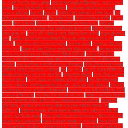
বাংলাদেশি শিক্ষার্থীর মরদেহ উদ্ধার
কানাডার প্রধানমন্ত্রী জাস্টিন ট্রুডো পদত্যাগ করতে
যাচ্ছেন
কান্ট ও হিউমের দর্শনে গাজালির প্রভাব
কাভার্ডভ্যান-মোটরসাইকেল সংঘর্ষে
ছাত্রদল কর্মী নিহত
কার ক্ষতি
কার লাভ
কারিগরি শিক্ষা অধিদপ্তরে বিশাল নিয়োগ
কিছু
অধিনায়কত্বের নাম অনুমিত ছিল
কিছু ইঙ্গিত মিলছে
কিডনিতে পাথর ও করণীয়
কী আছে
তাতে?
কীভাবে খাবেন?
কীভাবে বুঝবেন শীতে পানি কম খাওয়া হচ্ছে?
কুড়িগ্রামে
দরিদ্রদের চাল বিতরণের তালিকা নিয়ে বিএনপির দুই পক্ষের সংঘর্ষ
কুমিল্লা সিটির সাবেক
মেয়র সূচনার জমি
কুয়েটে ভর্তি পরীক্ষা উপলক্ষে বিমানের বিশেষ ফ্লাইট
কৃত্রিম বুদ্ধিমত্তা
কৃষক
কেন্দ্রীয় ব্যাংকের নির্দেশনায় ট্রেজারি বিল ও বন্ড কেনায় ব্যাংকের ফি ও চার্জ
নির্ধারণ"
কোন কথায় রেগে গেলেন জেলেনস্কি
কোন পক্ষ হারল?
ক্যানসারের টিকা নিয়ে
আশার আলো
ক্যান্সারের বিকল্প চিকিৎসা পদ্ধতিগুলি কীভাবে কাজ করে
ক্লাসরুমে প্রথম
বর্ষের ছাত্রকে বিয়ে করলেন বিশ্ববিদ্যালয় শিক্ষিকা (ভিডিও)
ক্ষমতার প্রাতিষ্ঠানিক
ভারসাম্য প্রতিষ্ঠায় বিএনপিসহ প্রধান রাজনৈতিক দলগুলো সংবিধানে যে পরিবর্তনগুলো
চেয়েছিল
ক্ষুদ্র নৃ-তাত্বিক জনগোষ্ঠী চাকমাদের জীবনযাত্রা
খনিজ চুক্তির জন্য শুক্রবার
ওয়াশিংটন যাচ্ছেন ইউক্রেনের প্রেসিডেন্ট
খবর
খরচ কত?
খরচ বহন করেছে বিসিসিআই"
খাওয়ার বাইরে আরও কত কাজে লাগে ডিম!
খাদ্যাভ্যাসে পরিবর্তন
খালেদা জিয়া ও তারেক
রহমানকে খালাস''
খালেদা জিয়ার নতুন মামলার কার্যক্রম বাতিল
খুলনা বিশ্ববিদ্যালয়ের
স্থাপনা: জীবনানন্দ–জগদীশচন্দ্রের নাম মুছে এখন কেউই দায় নিতে চাচ্ছেন না
খুলনা সিটি
করপোরেশনের সাবেক কাউন্সিলর গোলাম রব্বানী
খুলনায় ৭৪ বছর বয়সী সাজাপ্রাপ্ত ইউপি
সদস্যকে কুপিয়ে হত্যা
খেজুর দিয়ে ইফতার করা কেন ভালো
খেলাফত মজলিসের বিক্ষোভ:
ধর্ষকের ‘প্রকাশ্যে শাস্তি’ দাবিতে বায়তুল মোকাররম এলাকায় প্রতিবাদ
গণতন্ত্র মঞ্চ
কুড়িগ্রামের রৌমারীতে রাষ্ট্র সংস্কার আন্দোলনের কৃষক সমাবেশে হামলার নিন্দা
জানিয়েছে।
গণমাধ্যম সংস্কার কমিশন প্রধান উপদেষ্টার কাছে প্রতিবেদন জমা দিল
গতকাল বৃহস্পতিবার সন্ধ্যায়
গাজায় ইসরাইলের হামলার মধ্যে ৮০০ কোটি ডলারের অস্ত্র
সহায়তা ঘোষণা যুক্তরাষ্ট্রের
গাজায় ইসরায়েলি হামলায় ১৭ জন নিহত
গাজায় দ্বিতীয়
ধাপের যুদ্ধবিরতি আলোচনা: অনিশ্চয়তার মাঝে পরিস্থিতি
গাজায় যুদ্ধবিরতি চুক্তির শর্ত