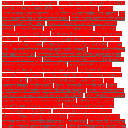
ওসি প্রত্যাহার
"গোসলের আগে না পরে
"ঘরের বাতাসে দূষণ: সুস্থ থাকার জন্য করণীয়".
"চট্টগ্রামের আঞ্চলিক ভাষায় রোহিঙ্গাদের জন্য প্রধান উপদেষ্টার বার্তা"
"চাকরিতে
প্রবেশের জন্য পুরুষদের বয়সসীমা ৩৫ ও নারীদের ৩৭ বছরে উন্নীত করার প্রস্তাব"
"চার
মাস ধরে রপ্তানি আয় ৪ বিলিয়ন ডলারের উপরে"
"চারটি পদ ছাড়া জাতীয় নাগরিক কমিটির
বাকি সব কমিটি বিলুপ্ত ঘোষণা"
"চারবার বসতভিটা সরিয়েও ভাঙনের আতঙ্কে আলী
আহমদ"
"চীনের ৫টি পদক্ষেপ
"চুয়েট ছাত্রলীগের সভাপতি আটক"
"চোখের স্বাস্থ্য
উন্নত রাখতে যে খাবারগুলি খাবেন"
"চ্যাম্পিয়নস ট্রফি: ২ শর্তে হাইব্রিড মডেলে সম্মত
পাকিস্তান"
"ছুরিকাঘাত ও বৈদ্যুতিক শকে হত্যা: সবজিখেতে লাশ ফেলা"
"জমিয়ত ও
এবি পার্টি: সংস্কার ও নির্বাচন
"জয়পুরহাটে হাট ইজারায় সিন্ডিকেটের কারসাজি
"জাপানের
পক্ষ থেকে অন্তর্বর্তীকালীন সরকারের প্রতি সমর্থন পুনর্ব্যক্ত"
"জার্মানির কঠোর অভিবাসন
নীতি পরিকল্পনা ব্যর্থ"m
"জাহাঙ্গীরনগর বিশ্ববিদ্যালয় ভর্তি পরীক্ষার প্রশ্নপত্রে ত্রুটি:
৮০টির পরিবর্তে ৭৮টি প্রশ্ন"
"জিনস পরিবর্তন করতে অস্বীকার করায় দাবা চ্যাম্পিয়নশিপ
থেকে বাদ পড়লেন বর্তমান চ্যাম্পিয়ন কার্লসেন"
"জুলাই মাসের শহীদরা দুর্নীতি ও
দুঃশাসনমুক্ত বাংলাদেশ চেয়েছিলেন: জামায়াত আমির"
"জুলাই-আগস্টের মধ্যে জাতীয়
নির্বাচন সম্ভব: মির্জা ফখরুল"
"টাঙ্গাইলে আওয়ামী লীগ নেতা ফারুক হত্যা মামলার রায়ে
হতবাক সন্তানেরা
"টেনিসের রানি’র সঙ্গে সাক্ষাৎ করে উচ্ছ্বসিত নেইমার"
"ট্রাম্প
পেন্টাগনের নিয়ন্ত্রণ কেন নিতে চান?"
"ট্রাম্প প্রশাসন ডিম আমদানি করবে"
"ট্রাম্প
প্রশাসন বিশ্বব্যাপী মার্কিন দূতাবাসে কর্মী কমানোর সিদ্ধান্ত"
"ট্রাম্প প্রশাসনের নির্দেশে
ওয়াশিংটনে ইউএসএআইডির কর্মীদের বাসায় থাকার নির্দেশ"
"ট্রাম্প প্রশাসনের পরিকল্পনা:
যুক্তরাষ্ট্রের নেতৃত্বে বিশ্ব স্বাস্থ্য সংস্থা পরিচালনা"
"ট্রাম্প প্রেসিডেন্ট হলে কি
যুক্তরাষ্ট্রে আদানির সমস্যা সমাধান হবে?"
"ট্রাম্পের বিদ্বেষপূর্ণ বক্তব্য: গাজায়
যুদ্ধবিরতি চুক্তি কি ঝুঁকির মধ্যে?"
"ট্রাম্পের শুল্কের কারণে ভারতে অ্যাপলের
আইফোন উৎপাদনে কী পরিবর্তন আসতে পারে"
"ডিজিটাল উদ্ভাবনের নৈতিক ব্যবহার:
সামাজিক সংহতি ও অন্তর্ভুক্তি নিশ্চিতকরণে একটি কর্মশালা"
"ডিপ্লোমা ডিগ্রি বাতিলের
পর এবার গ্রেফতার হলেন ইস্তাম্বুলের মেয়র"
"ডিসি পদে কর্মকর্তাদের আগ্রহ হঠাৎ কমার