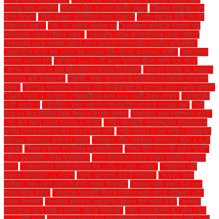
অপরের সাথে সম্পর্কিত
"মিরপুরে চাঁদা না পেয়ে মার্কেট ভাঙচুর
"মিরপুরে সাকিবের খেলা
বন্ধে বিক্ষোভ
"মির্জা ফখরুল আগামীকাল লন্ডন যাচ্ছেন"
"মেসি-সুয়ারেজ জুটি: কি এটি
সর্বকালের সেরা?"
"যদি এই সরকার পরাজিত হয়
"যুক্তরাজ্য রাশিয়াকে সহায়তা করা
ব্যক্তিদের প্রবেশ নিষিদ্ধ করছে"
"যুক্তরাষ্ট্র অবৈধ বাংলাদেশিদের ফেরত পাঠাবে"
"যুক্তরাষ্ট্র থেকে সামরিক বিমানে দেশে ফিরলেন নথিপত্রহীন ভারতীয় অভিবাসীরা"
"রাজনৈতিক দলের কাছ থেকে নাম চেয়েছে ইসি গঠনের অনুসন্ধান কমিটি"
"রাজনৈতিক
বক্তব্য এড়াতে চাই
"রাশিফল ২০২৪: এই বছরে আপনার জীবন কেমন হতে পারে"
"রাশেদ খান মেনন ও তাঁর স্ত্রীর বিদেশে যাত্রায় নিষেধাজ্ঞা"
"রাহুলের তুলনায় বড় ব্যবধানে
ওয়েনাডে জয়ী প্রিয়াঙ্কা"
"রিজভী: ভারত বাংলাদেশের সার্বভৌমত্বে সরাসরি হস্তক্ষেপ
করছে"
"রূপগঞ্জে ডাকাতদের হামলায় ঢাকা বিশ্ববিদ্যালয়ের ছাত্রের চোখে গুরুতর আঘাত"
"রেকর্ড মুনাফা ও লভ্যাংশ: শেয়ারধারীদের জন্য ৯৭৫ কোটি টাকার ঘোষণা"
"রেস্তোরাঁয়
ভ্যাট বাড়ছে না
"রৌমারীতে কৃষক সমাবেশে হামলার নিন্দা জানালো গণতন্ত্র মঞ্চ"
"লাঠি
দিয়ে ভর দিয়ে টিসিবির ট্রাক খুঁজছেন বিল্লাল সরদার"
"লিভারপুল কখন চ্যাম্পিয়ন হবে?"
"শত বছর আগে ঢাকায় ইফতার ও সাহ্‌রি"
"শহীদ বুদ্ধিজীবী শামসুজ্জোহার মৃত্যুদিবসকে
জাতীয় শিক্ষক দিবস হিসেবে ঘোষণা করার দাবি"
"শহীদ মিনারে ৬ দফা দাবিতে চাকরিচ্যুত
বিডিআর সদস্যদের অবস্থান ধর্মঘট"
"শাহবাগে শহীদ পরিবারের সদস্যদের সাড়ে ৫ ঘণ্টা
অবরোধ
"শিশুদের জন্য ফ্লু টিকার প্রয়োজনীয়তা"
"শিশুর দাঁত নড়লে কী করতে হবে?"
"শীতে ব্যাডমিন্টন খেলার উপকারিতা"
"শেখ হাসিনাকে থামাতে ঢাকায় ভারতীয় দূতাবাসে
তলব"
"শেয়ারবাজারে মূলধনি মুনাফার কর ১৫% এ নেমে এসেছে"
"শ্রমিকেরা দাবি
করছেন অতিরিক্ত ১০ শতাংশ
"সবুজ আপেলের নানা উপকারিতা"
"সংযুক্ত আরব
আমিরাত সফর শেষে দেশে ফিরলেন প্রধান উপদেষ্টা"
"সরকার প্রতি ডজন ডিম ১৩০
টাকায় বিক্রি করবে"
"সরকারের আওয়ামী লীগকে নিষিদ্ধ করার কোনো পরিকল্পনা নেই:
প্রধান উপদেষ্টা"
"সংস্কার কমিশনের সুপারিশের বিরুদ্ধে ইসি পাঠাল চিঠি"
"সংস্কার
প্রস্তাবের আগে নির্বাচন কমিশন গঠনের প্রক্রিয়া"
"সাত মাসে বিদেশি ঋণ বৃদ্ধি পেয়ে