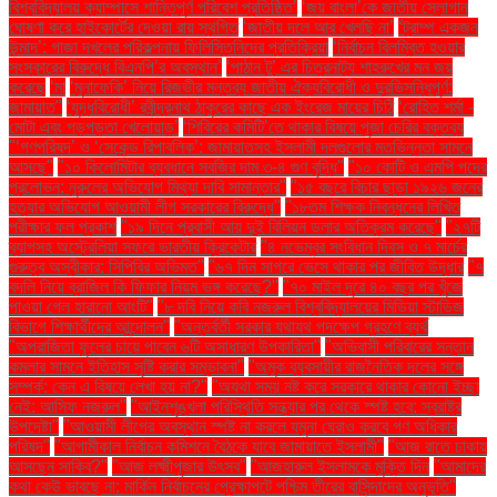
বিশ্ববিদ্যালয় ক্যাম্পাসে শান্তিপূর্ণ পরিবেশ প্রতিষ্ঠিত’
‘জয় বাংলা’কে জাতীয় স্লোগান
ঘোষণা করে হাইকোর্টের দেওয়া রায় স্থগিত
‘জাতীয় দলে আর খেলছি না’
‘ট্রাম্প একজন
উন্মাদ’: গাজা দখলের পরিকল্পনায় ফিলিস্তিনিদের প্রতিক্রিয়া
‘নির্বাচন বিলম্বিত হওয়ার
সংস্কারের বিরুদ্ধে বিএনপি’র অবস্থান’
‘পাঠান টু’ এর চিত্রনাট্য শাহরুখের মন জয়
করেছে
‘মা
‘মুনাফেকি’ নিয়ে রিজভীর মন্তব্য জাতীয় ঐক্যবিরোধী ও দুরভিসন্ধিপূর্ণ:
জামায়াত"
‘যুদ্ধবিরোধী’ রবীন্দ্রনাথ ঠাকুরের কাছে এক ইংরেজ মায়ের চিঠি
‘রোহিত শর্মা -
মোটা এবং গড়পড়তা খেলোয়াড়’
‘শিবিরের কমিটি’তে থাকার বিষয়ে পূজা চেরির বক্তব্য
"‘গণপরিষদ’ ও ‘সেকেন্ড রিপাবলিক’: জামায়াতসহ ইসলামী দলগুলোর মতভিন্নতা সামনে
আসছে"
"১০ কিলোমিটার ব্যবধানে সবজির দাম ৩-৪ গুণ বৃদ্ধি"
"১০ কোটি ও এমপি পদের
প্রলোভন: নুরুলের অভিযোগ মিথ্যা দাবি সামান্তার"
"১৫ বছরে বিচার ছাড়া ১৯২৬ জনের
হত্যার অভিযোগ আওয়ামী লীগ সরকারের বিরুদ্ধে"
"১৮তম শিক্ষক নিবন্ধনের লিখিত
পরীক্ষার ফল প্রকাশ
"১৯ দিনে প্রবাসী আয় দুই বিলিয়ন ডলার অতিক্রম করেছে"
"২৭টি
ব্যাগসহ অস্ট্রেলিয়া সফরে ভারতীয় ক্রিকেটার
"৪ নভেম্বর সংবিধান দিবস ও ৭ মার্চের
গুরুত্ব অস্বীকার: সিপিবির অভিমত"
"৬৭ দিন সাগরে ভেসে থাকার পর জীবিত উদ্ধার
"৭
বদলি নিয়ে ব্রাজিল কি ফিফার নিয়ম ভঙ্গ করেছে?"
"৭০ মাইল দূরে ৪০ বছর পর খুঁজে
পাওয়া গেল হারানো আংটি"
"৮ দবি নিয়ে কবি নজরুল বিশ্ববিদ্যালয়ের মিডিয়া স্টাডিজ
বিভাগে শিক্ষার্থীদের আন্দোলন"
"অন্তর্বর্তী সরকার যথাযথ পদক্ষেপ গ্রহণে ব্যর্থ
"অপরাজিতা ফুলের চায়ে পাবেন ৬টি অসাধারণ উপকারিতা"
"অভিবাসী পরিবারের সন্তান
কমলার সামনে ইতিহাস সৃষ্টি করার সম্ভাবনা"
"অমুক ব্যবসায়ীর রাজনৈতিক দলের সঙ্গে
সম্পর্ক: কেন এ বিষয়ে লেখা হয় না?"
"অযথা সময় নষ্ট করে সরকারে থাকার কোনো ইচ্ছা
নেই: আসিফ নজরুল"
"আইনশৃঙ্খলা পরিস্থিতি সন্ধ্যার পর থেকে স্পষ্ট হবে: স্বরাষ্ট্র
উপদেষ্টা"
"আওয়ামী লীগের অবস্থান স্পষ্ট না করলে যমুনা ঘেরাও করবে গণ অধিকার
পরিষদ"
"আগামীকাল নির্বাচন কমিশনে বৈঠকে যাবে জামায়াতে ইসলামী"
"আজ রাতে ঢাকায়
আসছেন সাকিব?"
"আজ লক্ষ্মীপূজার উৎসব"
"আজহারুল ইসলামকে মুক্তি দিন
"আমাদের
কথা কেউ ভাবছে না: মার্কিন নির্বাচনের প্রেক্ষাপটে পশ্চিম তীরের বাসিন্দাদের অনুভূতি"