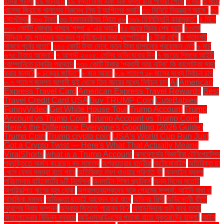
ইন্দিরা গান্ধী
২৯ জানুয়ারি
২৯ বস্তা টাকা এবং এক বস্তা চিঠি পাওয়া গেছে
৩ মার্চ
৩ মার্চে
খালেদা জিয়াকে খালাসের বিরুদ্ধে লিভ টু আপিলের শুনানি
৩০ মিনিটে নিয়ন্ত্রণে আসে"
৩০
সেপ্টেম্বর
৩০০ টাকা!
৩৩ হামলাকারীসহ নিহত ৫৮
৩৬৯ ফিলিস্তিনি কারামুক্ত"
৪ দিনে
৮০০ কোটি! কোথায় থামবে 'পুষ্পা ২' এর আয়?
৪১ বছরে বিচার শেষ হয়নি
৪৩তম
বিসিএস বাদ পড়াদের আবেদন পুনর্বিবেচনার সভা বৃহস্পতিবার
৫ টাকা বেশি
৫ শতাংশই
থাকবে পূর্বের মতো"
৫০০ কোটি টাকা দেবে: নতুন টাকা ছাপানোর প্রয়োজন নেই
৬ মার্চ
৬৭৫ টাকায় আমদানি
৭ আগস্ট ২০০৫: মেসির অভিষেকের দিন
৭ বছরের শিশুকে আইটি
কোম্পানিতে চাকরির প্রস্তাব
৭৩০ কোটি টাকার ‘প্রবাসী আয় নাটক’ কি কালোটাকা সাদা
করার জন্য?
৮ চক্রের জড়িত"
৮ জন আহত
৮.৬ শতাংশ ১৮ মাসের মধ্যে নির্বাচন চান
৮.৭ শতাংশ জনগণ আগামী দুই থেকে তিন বছরের মধ্যে নির্বাচন চান
AI
American
Express Travel Card
American Express Travel Rewards
Best
Travel Credit Card USA
Buy TRUMP Coin
CuteBabies
FunnyVideo
Get White House Tour
Trump Account
Trump
Account vs Trump Coin:
Trump Account vs Trump Coin:
Here's the Difference Everyone's Googling (2026 Guide)
Trump Coin
Trump crypto coin
USA's World Cup Run Just
Got a Crypto Twist — Here's What That Actually Means
ViralShorts
what is a Trump Account
অক্সফোর্ডের বিজ্ঞানীরা টেলিপোর্টেশন
প্রযুক্তিতে অর্জন করেছেন বড় সাফল্য
অগ্রযাত্রার যাত্রীরা
অটোমোবাইল
অতিরিক্ত চা
খেলে যেসব সমস্যা হতে পারে
অতিরিক্ত লবণ খাওয়ার পরিণতি কী
অনলাইন ব্যবসা
পরিচালনায় হাইকোর্টের ৯টি নির্দেশনা
অনলাইন শিক্ষা প্ল্যাটফর্ম
অন্য দিনের মতোই
অপরিকল্পিত ঋণের বৃহৎ বোঝা
অপ্রাপ্তবয়স্কদের সঙ্গে প্রেমের সম্পর্ক: আইনি বাধা ও
সামাজিক সমস্যা
অভিজ্ঞতা ছাড়াই আবেদন করা যাবে
অভিনয় শিল্পী
অভিনেত্রী কীর্তি
সুরেশের বিবাহ সম্পন্ন
অস্কার জিততে পারবেন কি?
অ্যাডমিনকে গুলি করে হত্যা
অ্যালোভেরার বিভিন্ন ব্যবহার
আইএসআইএসের পতাকা হাতে যুক্তরাষ্ট্রে হামলা!
আইন