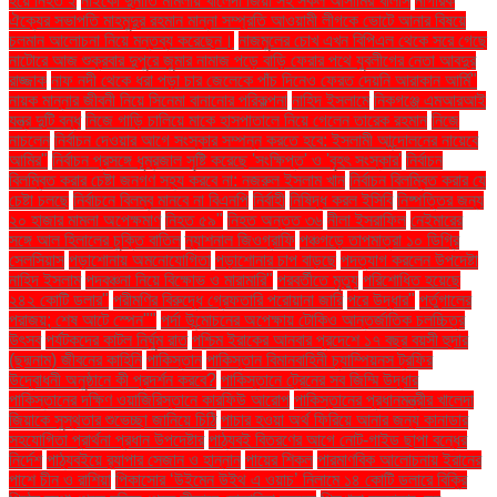
হয়ে নিহত ২
নাইকো দুর্নীতি মামলায় খালেদা জিয়া সহ সকল আসামির খালাস
নাগরিক
ঐক্যের সভাপতি মাহমুদুর রহমান মান্না সম্প্রতি আওয়ামী লীগকে ভোটে আনার বিষয়ে
চলমান আলোচনা নিয়ে মন্তব্য করেছেন।
নাজমুলের চোখ এখন বিপিএল থেকে সরে গেছে
নাটোরে আজ শুক্রবার দুপুরে জুমার নামাজ পড়ে বাড়ি ফেরার পথে যুবলীগের নেতা আবদুর
রাজ্জাক
নাফ নদী থেকে ধরা পড়া চার জেলেকে পাঁচ দিনেও ফেরত দেয়নি আরাকান আর্মি"
নায়ক মান্নার জীবনী নিয়ে সিনেমা বানানোর পরিকল্পনা
নাহিদ ইসলামে
নিকগঞ্জে এমআরআই
যন্ত্র দুটি বন্ধ
নিজে গাড়ি চালিয়ে মাকে হাসপাতালে নিয়ে গেলেন তারেক রহমান
নিজে
নাচলেন
নির্বাচন দেওয়ার আগে সংস্কার সম্পন্ন করতে হবে: ইসলামী আন্দোলনের নায়েবে
আমির"
নির্বাচন প্রসঙ্গে ধূম্রজাল সৃষ্টি করেছে 'সংক্ষিপ্ত' ও 'বৃহৎ সংস্কার'
নির্বাচন
বিলম্বিত করার চেষ্টা জনগণ সহ্য করবে না: নজরুল ইসলাম খান
নির্বাচন বিলম্বিত করার যে
চেষ্টা চলছে
নির্বাচনে বিলম্ব মানবে না বিএনপি
নির্বাহী
নিষিদ্ধ করল ইসিবি
নিষ্পত্তির জন্য
২০ হাজার মামলা অপেক্ষমাণ
নিহত ৫৯"
নিহত অন্তত ৩৬
নীলা ইসরাফিল
নেইমারের
সঙ্গে আল হিলালের চুক্তি বাতিল
ন্যাশনাল জিওগ্রাফি
পঞ্চগড়ে তাপমাত্রা ১০ ডিগ্রি
সেলসিয়াস
পড়াশোনায় অমনোযোগিতা
পড়াশোনার চাপ বাড়ছে
পদত্যাগ করলেন উপদেষ্টা
নাহিদ ইসলাম
পদবঞ্চনা নিয়ে বিক্ষোভ ও মারামারি"
পরবর্তীতে মৃত্যু
পরিশোধিত হয়েছে
২৪২ কোটি ডলার"
পরীমণির বিরুদ্ধে গ্রেফতারি পরোয়ানা জারি
পরে উদ্ধার"
পর্তুগালের
পরাজয়; শেষ আটে স্পেন""
পর্দা উন্মোচনের অপেক্ষায় টোকিও আন্তর্জাতিক চলচ্চিত্র
উৎসব
পর্যটকদের কাটল নির্ঘুম রাত
পশ্চিম ইরাকের আনবার প্রদেশে ১৭ বছর বয়সী হুদার
(ছদ্মনাম) জীবনের কাহিনি
পাকিস্তান
পাকিস্তান বিমানবাহিনী চ্যাম্পিয়নস ট্রফির
উদ্বোধনী অনুষ্ঠানে কী প্রদর্শন করবে?
পাকিস্তানে ট্রেনের সব জিম্মি উদ্ধার
পাকিস্তানের দক্ষিণ ওয়াজিরিস্তানে কারফিউ আরোপ
পাকিস্তানের প্রধানমন্ত্রীর খালেদা
জিয়াকে সুস্থতার শুভেচ্ছা জানিয়ে চিঠি
পাচার হওয়া অর্থ ফিরিয়ে আনার জন্য কানাডার
সহযোগিতা প্রার্থনা প্রধান উপদেষ্টার
পাঠ্যবই বিতরণের আগে নোট-গাইড ছাপা বন্ধের
নির্দেশ
পাঠ্যবইয়ে র‍্যাপার সেজান ও হান্নান
পায়ের শিকল
পারমাণবিক আলোচনায় ইরানের
পাশে চীন ও রাশিয়া
পিকাসোর ‘উইমেন উইথ এ ওয়াচ’ নিলামে ১৪ কোটি ডলারে বিক্রি