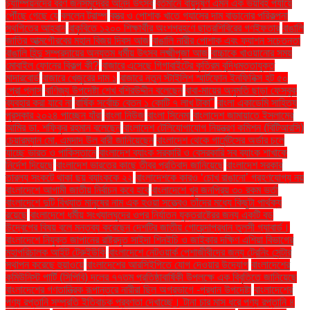
চ্যাম্পিয়নদের বরণ জনসমুদ্রের আনন্দ উৎসব
বর্তমানে বায়ুদূষণ এমন এক ভয়াবহ পর্যায়ে
পৌঁছে গেছে যে
বললেন ট্রাম্প
বস্ত্র ও পোশাক খাতে গ্যাসের দাম বাড়ানোর পরিকল্পনা
স্থগিতের আহ্বান
বাকৃবিতে ১২০০ শিক্ষার্থীর অংশগ্রহণে ছাত্রশিবিরের গণইফতার
বাঙালি
জাতির আত্মগৌরবের মহান বিজয় দিবস আজ
বাঙালি নারীর পোশাক এবং ফ্যাশন সচেতনতা
বাঙালি হিন্দু সম্প্রদায়ের অন্যতম ধর্মীয় উৎসব লক্ষ্মীপূজা আজ
বাচ্চাকে খাওয়ানোর সময়
মোবাইল ফোনের বিকল্প কী?
বাজারে এসেছে গিগাবাইটের কৃত্রিম বুদ্ধিমত্তাযুক্ত
মাদারবোর্ড
বাজারে খেজুরের দাম ১
বাজারে নতুন স্টাইলিশ স্মার্টফোন ইনফিনিক্স হট ৫০
প্রো প্লাস
বাণিজ্য উপদেষ্টা শেখ বশিরউদ্দীন বলেছেন
বাবা-মায়ের অনুমতি ছাড়া ফেসবুক
ব্যবহার করা যাবে না
বার্ষিক সর্বোচ্চ বেতন ১ কোটি ৭ লাখ টাকা"
বাংলা একাডেমি সাহিত্য
পুরস্কার ২০২৪ পাচ্ছেন যাঁরা
বাংলা নিউজ
বাংলা সিনেমা
বাংলাদেশ জামায়াতে ইসলামের
আমির ডা. শফিকুর রহমান বলেছেন
বাংলাদেশ টেলিযোগাযোগ নিয়ন্ত্রণ কমিশন (বিটিআরসি)
চেয়ারম্যান মো. এমদাদ উল বারী জানিয়েছেন
বাংলাদেশ থেকে গার্মেন্টসের অর্ডার চলে
যাচ্ছে ভারত ও পাকিস্তানে
বাংলাদেশ ব্যাংক সরকারি ও বেসরকারি সব ব্যাংক শাখাকে
নির্দেশ দিয়েছে
বাংলাদেশ ভারতের কাছে তীব্র প্রতিবাদ জানিয়েছে
বাংলাদেশ সরকার
তারল্য সংকটে থাকা ছয় ব্যাংককে ২২
বাংলাদেশকে কারও ‘চোখ রাঙানো’ গ্রহণযোগ্য নয়
বাংলাদেশে আগামী জাতীয় নির্বাচন কবে হবে
বাংলাদেশে খুব জনপ্রিয় ৩০ রকম ভর্তা
বাংলাদেশে দুটি বিখ্যাত মানুষের নাম এক হওয়া সত্ত্বেও তাঁদের মধ্যে কিছুটা পার্থক্য
রয়েছে
বাংলাদেশে ধর্মীয় সংখ্যালঘুদের ওপর নির্যাতন যুক্তরাষ্ট্রের জন্য একটি বড়
উদ্বেগের বিষয় বলে মন্তব্য করেছেন দেশটির জাতীয় গোয়েন্দাপ্রধান তুলসী গ্যাবার্ড।
বাংলাদেশে নিযুক্ত জাপানের রাষ্ট্রদূত সাইদা শিনইচি ও জাইকার দক্ষিণ এশিয়া বিভাগের
মহাপরিচালক আইট টেরুইউকি
বাংলাদেশে নেটওয়ার্ক পেশাজীবীদের জন্য ট্রেনিং সেন্টার
স্থাপন করেছে হুয়াওয়ে
বাংলাদেশের আরসিইপিতে যোগ দেওয়ার উদ্যোগ
বাংলাদেশের
কমিউনিস্ট পার্টি (সিপিবি) দলের ৭৭তম প্রতিষ্ঠাবার্ষিকী উপলক্ষে এক বিবৃতিতে জানিয়েছে
বাংলাদেশের গণতান্ত্রিক রূপান্তরে নারীরা ছিল অগ্রভাগে -প্রধান উপদেষ্টা
বাংলাদেশের
পণ্য রপ্তানি সম্প্রতি ইতিবাচক প্রবণতা দেখাচ্ছে। টানা চার মাস ধরে পণ্য রপ্তানি ৪