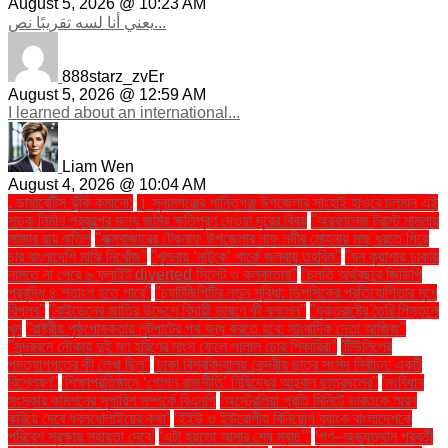
August 5, 2026 @ 10:23 AM
يعني أنا لسه تقريبًا نص...
888starz_zvEr
August 5, 2026 @ 12:59 AM
I learned about an international...
Liam Wen
August 4, 2026 @ 10:04 AM
. ডায়াবেটিস ঝুঁকি কমানো:
। সুনামগঞ্জের শান্তিগঞ্জ উপজেলার সাংহাই হাওরে চলমান এই
সড়ক নির্মাণ প্রকল্পের জন্য জমির ক্ষতিপূরণ দেওয়া দূরের বিষয়
''অরফানেজ ট্রাস্ট মামলায়
সাজার রায় বাতিল
''কক্সবাজারের টেকনাফ উপজেলার নাফ নদীর মোহনায় মাছ ধরতে গিয়ে
চার বাংলাদেশি মাঝি নিখোঁজ''
''খুলনায় ‘নাটুকে’ পার্কে জলবায়ু তহবিল''
''ঘন কুয়াশায় ঢাকায়
নামতে না পেরে ৬ ফ্লাইট diverted সিলেট ও কলকাতায়''
''চলতি অর্থবছরে জিডিপি
প্রবৃদ্ধি ৪ শতাংশ হতে পারে''
''চ্যাটজিপিটির নতুন সুবিধা: ডিপসিকের প্রতিযোগিতার মুখে
বিপ্লব''
''বাইডেনের জাতির উদ্দেশে বিদায়ী ভাষণে কী বললেন''
''যুক্তরাষ্ট্রে তৈরি পিস্তলে
খুন
''রাষ্ট্রীয় পৃষ্ঠপোষকতায় লুটপাটের পথ বন্ধ করতে হবে: সাংবাদিক নেতা আজিজ"
''সুন্দরবনে নৌকায় দুই মণ হরিণের মাংস ফেলে পালাল চোর শিকারিরা''
'টিউলিপের
পদত্যাগপত্রে কী লেখা ছিল''
'ঢাকা বিশ্ববিদ্যালয় কেন্দ্রীয় ছাত্র সংসদ নির্বাচন: একটি
বিশ্লেষণ''
'শিক্ষাপ্রতিষ্ঠানে ‘গোপন রাজনীতি’ নিষিদ্ধের আহ্বান ছাত্রদলের''
'সংবিধান
সংস্কার কমিশনের সুপারিশ সম্পর্কে বিএনপি
‘অস্ট্রেলিয়া প্রতি মিনিটে ভারতকে স্মরণ
করিয়ে দেবে ধবলধোলাইয়ের কথা’
‘ইইউ ও ইউরোপীয় বিনিয়োগ ব্যাংক বাংলাদেশকে
পরিবেশ সুরক্ষায় সহায়তা দেবে’
‘এটা হয়তো আমার শেষ ম্যাচ’"
‘গণ–অভ্যুত্থান পরবর্তী