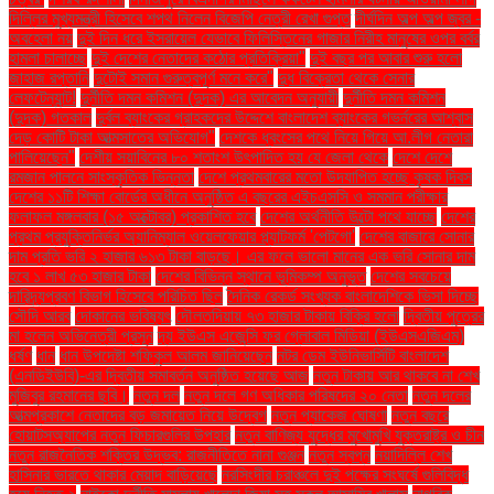
দিল্লির মুখ্যমন্ত্রী হিসেবে শপথ নিলেন বিজেপি নেত্রী রেখা গুপ্ত
দীর্ঘদিন অল্প অল্প জ্বর -
অবহেলা নয়
দুই দিন ধরে ইসরায়েল যেভাবে ফিলিস্তিনের গাজার নিরীহ মানুষের ওপর বর্বর
হামলা চালাচ্ছে
দুই দেশের নেতাদের কঠোর প্রতিক্রিয়া"
দুই বছর পর আবার শুরু হলো
জাহাজ রপ্তানি
দুটোই সমান গুরুত্বপূর্ণ মনে করে"
দুধ বিক্রেতা থেকে সেনার
লেফটেন্যান্ট!
দুর্নীতি দমন কমিশন (দুদক) এর আবেদন অনুযায়ী
দুর্নীতি দমন কমিশন
(দুদক) গতকাল
দুর্বল ব্যাংকের গ্রাহকদের উদ্দেশে বাংলাদেশ ব্যাংকের গভর্নরের আশ্বাস
দেড় কোটি টাকা আত্মসাতের অভিযোগ"
দেশকে ধ্বংসের পথে নিয়ে গিয়ে আ.লীগ নেতারা
পালিয়েছেন"
দেশীয় সয়াবিনের ৮০ শতাংশ উৎপাদিত হয় যে জেলা থেকে
দেশে দেশে
রমজান পালনে সাংস্কৃতিক ভিন্নতা
দেশে প্রথমবারের মতো উদযাপিত হচ্ছে কৃষক দিবস
দেশের ১১টি শিক্ষা বোর্ডের অধীনে অনুষ্ঠিত এ বছরের এইচএসসি ও সমমান পরীক্ষার
ফলাফল মঙ্গলবার (১৫ অক্টোবর) প্রকাশিত হবে
দেশের অর্থনীতি উল্টো পথে যাচ্ছে
দেশের
প্রথম প্রযুক্তিনির্ভর অ্যানিম্যাল ওয়েলফেয়ার প্ল্যাটফর্ম 'পেটগো'
দেশের বাজারে সোনার
দাম প্রতি ভরি ২ হাজার ৬১৩ টাকা বাড়ছে। এর ফলে ভালো মানের এক ভরি সোনার দাম
হবে ১ লাখ ৫৩ হাজার টাকা
দেশের বিভিন্ন স্থানে ভূমিকম্প অনুভূত
দেশের সবচেয়ে
দারিদ্র্যপ্রবণ বিভাগ হিসেবে পরিচিত ছিল
দৈনিক রেকর্ড সংখ্যক বাংলাদেশিকে ভিসা দিচ্ছে
সৌদি আরব
দোকানের ভবিষ্যৎ
দৌলতদিয়ায় ৭৩ হাজার টাকায় বিক্রি হলো
দ্বিতীয় পুত্রের
মা হলেন অভিনেত্রী প্রসূন
দ্য ইউএস এজেন্সি ফর গ্লোবাল মিডিয়া (ইউএসএজিএম)
ধর্ষণ
ধান
ধান উপদেষ্টা শফিকুল আলম জানিয়েছেন
নটর ডেম ইউনিভার্সিটি বাংলাদেশ
(এনডিইউবি)-এর দ্বিতীয় সমাবর্তন অনুষ্ঠিত হয়েছে আজ
নতুন টাকায় আর থাকবে না শেখ
মুজিবুর রহমানের ছবি।
নতুন দল
নতুন দলে গণ অধিকার পরিষদের ২০ নেতা
নতুন দলের
আত্মপ্রকাশে নেতাদের বড় জমায়েত নিয়ে উদ্বেগ
নতুন প্যাকেজ ঘোষণা
নতুন বছরে
হোয়াটসঅ্যাপের নতুন ফিচারগুলির উপহার
নতুন বাণিজ্য যুদ্ধের মুখোমুখি যুক্তরাষ্ট্র ও চীন
নতুন রাজনৈতিক শক্তির উদ্ভব: রাজনীতিতে নানা গুঞ্জন
নতুন স্বপ্ন
নয়াদিল্লি শেখ
হাসিনার ভারতে থাকার মেয়াদ বাড়িয়েছে
নরসিংদীর চরাঞ্চলে দুই পক্ষের সংঘর্ষে গুলিবিদ্ধ