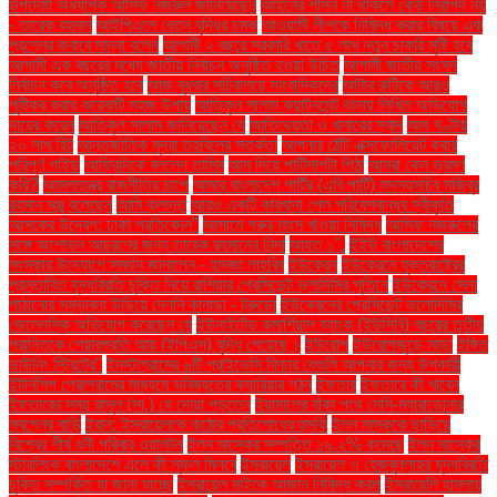
উপদেষ্টা অধ্যাপক আসিফ নজরুল জানিয়েছেন
আইনের শাসন না থাকলে কেউ নিরাপদ নয়
- তারেক রহমান
আইপিএলে বেতন বৃদ্ধির চমক
আওয়ামী লীগকে নিষিদ্ধ করার বিষয়ে এক
প্রশ্নের জবাবে মান্না বলেন
আগামী ২ বছরে সরকারি খাতে ৫ লাখ নতুন চাকরি সৃষ্টি হবে
আগামী এক বছরের মধ্যে জাতীয় নির্বাচন অনুষ্ঠিত হওয়া উচিত
আগামী জাতীয় সংসদ
নির্বাচন কবে অনুষ্ঠিত হবে
আজ বুধবার সচিবালয়ে সাংবাদিকদের
আটার রুটিকে আরও
পুষ্টিকর করার কয়েকটি সহজ উপায়
আতিকুল সালাম ক্যান্টনমেন্ট থানায় লিখিত অভিযোগ
দায়ের করেন
আতিকুল সালাম জানিয়েছেন যে
আতিথেয়তা ও খাবারের স্বাদ
আধ ঘণ্টায়
২০ লাখ হিট
আন্তর্জাতিক মুদ্রা তহবিলের সতর্কতা
আপনার ঠোঁট এক্সফোলিয়েট করার
পরিপূর্ণ গাইড
আফ্রিদিকে বললেন তামিম
আম দিয়ে পাটিসাপটা পিঠা
আমরা কেন ভ্রমণ
করি?
আমলাতন্ত্র রাজনীতির চাপে
আমার বাংলাদেশ পার্টির (এবি পার্টি) সদস্যসচিব মজিবুর
রহমান মঞ্জু বলেছেন
আমি ক্লান্ত
আরও একটি কারখানা পেল পরিবেশবান্ধব স্বীকৃতি
আসকের উদ্বেগ: ঢাকা প্রতিবেদন"
আসামে গরুর মাংস খাওয়া নিষিদ্ধ
আসিফ নজরুলের
সঙ্গে অশোভন আচরণের জন্য তারেক রহমানের নিন্দা
আহত ১".
ইইউ বাংলাদেশের
সংস্কার উদ্যোগে সমর্থন জানালেন - হাদজা লাহবিব
ইউক্রেন
ইউক্রেনে যুক্তরাষ্ট্রের
প্রস্তাবিত যুদ্ধবিরতি চুক্তি নিয়ে রাশিয়ার প্রেসিডেন্ট ভ্লাদিমির পুতিনে
ইউক্রেনে সেনা
পাঠানোর সম্ভাবনা উড়িয়ে দেননি কানাডা - ট্রুডো
ইউক্রেনের প্রেসিডেন্ট ভলোদিমির
জেলেনস্কি অভিযোগ করেছেন যে
ইউনাইটেড কমার্শিয়াল ব্যাংক (ইউসিবি) বছরের তৃতীয়
প্রান্তিকে শেয়ারপ্রতি আয় (ইপিএস) বৃদ্ধি পেয়েছে।
ইউরোপ
ইউরোপজুড়ে সাড়া
ইঙ্গিত
ডাউনিং স্ট্রিটের"
ইনস্টাগ্রামের ৬টি প্রাইভেসি ফিচার যেগুলি আপনার জন্য উপকারী
ইন্টার্নশিপ প্রোগ্রামের মাধ্যমে ভবিষ্যতের ক্যারিয়ার গঠন
ইফতার
ইফতারে কী খাবেন
ইফতারের সময় রাসুল (সা.) যে দোয়া পড়তেন
ইয়ামালের বাঁকা পথে মেসি-ম্যারাডোনার
স্বপ্নের বাড়ি
ইরান: ইসরায়েলকে কঠোর প্রতিশোধের হুমকি
ইলন মাস্ককে ছাড়িয়ে
বিশ্বের শীর্ষ ধনী পরিবার ওয়ালটন
ইলন মাস্কের সম্পত্তি ১৯.২% কমেছে
ইলন মাস্কের
স্টারলিংক বাংলাদেশে এলে কী সুফল মিলবে
ইসরায়েল
ইসরায়েল ও হেজবুল্লাহর যুদ্ধবিরতি
চুক্তি সম্পর্কিত যা জানা যাচ্ছে
ইসরায়েল মাইকে আজান নিষিদ্ধ করল
ইসরায়েলি হামলায়