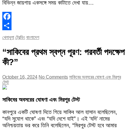
বিভিন্ন জায়গায় একসঙ্গে সময় কাটাতে দেখা যায়…
Facebook
Share
খেলাধুলা
ট্রেন্ডিং
বাংলাদেশ
“সাকিবের প্রথম স্বপ্ন পূরণ: পরবর্তী পদক্ষেপ
কী?”
October 16, 2024
No Comments
সাকিবের অবসরের ঘোষণা এবং মিরপুর
টেস্ট
সাকিবের অবসরের ঘোষণা এবং মিরপুর টেস্ট
কানপুরে একটি ঘোষণা দিতে গিয়ে সাকিব আল হাসান বলেছিলেন,
“যদি সুযোগ থাকে” এবং “যদি দেশে যাই”। এই ‘যদি’ নামের
অনিশ্চয়তায় ভর করে তিনি বলেছিলেন, “মিরপুর টেস্ট হবে আমার