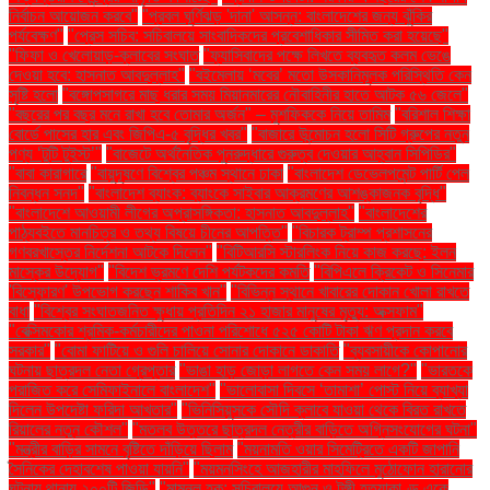
নির্বাচন আয়োজন করবে"
"প্রবল ঘূর্ণিঝড় 'দানা' আসন্ন: বাংলাদেশের জন্য ঝুঁকির
পর্যবেক্ষণ"
"প্রেস সচিব: সচিবালয়ে সাংবাদিকদের প্রবেশাধিকার সীমিত করা হয়েছে"
"ফিফা ও খেলোয়াড়-ক্লাবের সংঘাত
"ফ্যাসিবাদের পক্ষে লিখতে ব্যবহৃত কলম ভেঙে
দেওয়া হবে: হাসনাত আবদুল্লাহ"
"বইমেলায় ‘মবের’ মতো উসকানিমূলক পরিস্থিতি কেন
সৃষ্টি হলো
"বঙ্গোপসাগরে মাছ ধরার সময় মিয়ানমারের নৌবাহিনীর হাতে আটক ৫৬ জেলে"
"বছরের পর বছর মনে রাখা হবে তোমার অর্জন" – মুশফিককে নিয়ে তামিম
"বরিশাল শিক্ষা
বোর্ডে পাসের হার এবং জিপিএ-৫ বৃদ্ধির খবর"
"বাজারে উন্মোচন হলো সিটি গ্রুপের নতুন
পণ্য ‘টুটি টুইস্ট’"
"বাজেটে অর্থনৈতিক পুনরুদ্ধারে গুরুত্ব দেওয়ার আহ্বান সিপিডির"
"বাবা কারাগারে
"বায়ুদূষণে বিশ্বের পঞ্চম স্থানে ঢাকা
"বাংলাদেশ ডেভেলপমেন্ট পার্টি পেল
নিবন্ধন সনদ"
"বাংলাদেশ ব্যাংক: ব্যাংকে সাইবার আক্রমণের আশঙ্কাজনক বৃদ্ধি"
"বাংলাদেশে আওয়ামী লীগের অপ্রাসঙ্গিকতা: হাসনাত আবদুল্লাহ"
"বাংলাদেশের
পাঠ্যবইতে মানচিত্র ও তথ্য বিষয়ে চীনের আপত্তি"
"বিচারক ট্রাম্প প্রশাসনের
গণবরখাস্তের নির্দেশনা আটকে দিলেন"
"বিটিআরসি স্টারলিংক নিয়ে কাজ করছে: ইলন
মাস্কের উদ্যোগ"
"বিদেশ ভ্রমণে দেশি পর্যটকদের কমতি
"বিপিএলে ক্রিকেট ও সিনেমার
'বিস্ফোরণ' উপভোগ করছেন শাকিব খান"
"বিভিন্ন স্থানে খাবারের দোকান খোলা রাখতে
বাধা
"বিশ্বের সংঘাতজনিত ক্ষুধায় প্রতিদিন ২১ হাজার মানুষের মৃত্যু: অক্সফাম"
"বেক্সিমকোর শ্রমিক-কর্মচারীদের পাওনা পরিশোধে ৫২৫ কোটি টাকা ঋণ প্রদান করবে
সরকার"
"বোমা ফাটিয়ে ও গুলি চালিয়ে সোনার দোকানে ডাকাতি
"ব্যবসায়ীকে কোপানোর
ঘটনায় ছাত্রদল নেতা গ্রেপ্তার
"ভাঙা হাড় জোড়া লাগতে কেন সময় লাগে?"
"ভারতকে
পরাজিত করে সেমিফাইনালে বাংলাদেশ"
"ভালোবাসা দিবসে ‘তামাশা’ পোস্ট নিয়ে ব্যাখ্যা
দিলেন উপদেষ্টা ফরিদা আখতার"
"ভিনিসিয়ুসকে সৌদি ক্লাবে যাওয়া থেকে বিরত রাখতে
রিয়ালের নতুন কৌশল"
"মতলব উত্তরে ছাত্রদল নেত্রীর বাড়িতে অগ্নিসংযোগের ঘটনা"
"মন্ত্রীর বাড়ির সামনে বৃষ্টিতে দাঁড়িয়ে ছিলাম
"ময়নামতি ওয়ার সিমেট্রিতে একটি জাপানি
সৈনিকের দেহাবশেষ পাওয়া যায়নি"
"ময়মনসিংহে আজহারীর মাহফিলে মুঠোফোন হারানোর
ঘটনায় থানায় ২০০টি জিডি"
"মামুনুল হক: সচিবালয়ে আগুন ও টঙ্গী হত্যাকাণ্ড একে