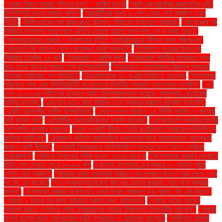
"আমার হিজাব আমার শক্তির উৎস" : মার্কিন ছাত্রী
"আমি যুক্তরাষ্ট্রের রাজনৈতিক বন্দী:
ফিলিস্তিনি ছাত্র মাহমুদ খলিল"
"আর্জেন্টিনার কাছে ৬ গোল খেয়ে সেই ব্রাজিল এখন
শীর্ষে"
"আলী-চমকের পর হৃদয়-ঝড়ে বরিশাল পৌঁছালো ফাইনালে আবারো"
"আলেপ্পোর পর
সিরিয়ার অন্যান্য শহর দখলে এগিয়ে চলেছে হায়াত আল-শাম: কে বা কারা তারা?"
"আসলাঙ্কারের সেঞ্চুরি ও তিকশানার ঘূর্ণিতে অস্ট্রেলিয়াকে বিস্মিত করল শ্রীলঙ্কা"
"আসলেই কি আপেল খেলে রোগমুক্ত থাকা সম্ভব?"
"ইতালিতে যাওয়ার উদ্দেশ্যে
লিবিয়ায় নিখোঁজ ২৪ জন
"ইসরায়েলি ৩ জিম্মি মুক্ত
"ইসরায়েলি বাহিনীর অভিযানে বন্ধ
হয়ে গেছে উত্তর গাজার শেষ হাসপাতালটি"
"ইসরায়েলে নেতানিয়াহুর বিরুদ্ধে হাজারো
মানুষের প্রতিবাদ: দ্য গার্ডিয়ান"
"উড়োজাহাজে ৪০ ঘণ্টার নির্যাতন: হাতকড়া
"উৎসবমুখর
পরিবেশে নটর ডেম ইউনিভার্সিটি বাংলাদেশের দ্বিতীয় সমাবর্তন সফলভাবে অনুষ্ঠিত"
"এই
দেশ ১৯৭১-এর শহীদদের রক্তের প্রতি বিশ্বাসঘাতকতা করেছে: কুমিল্লায় জোনায়েদ
সাকির মন্তব্য"
"এক মাস ধরে খোলা সয়াবিন তেল ব্যবহার করছেন বাণিজ্য উপদেষ্টা"
"একটি আমলকীর অসীম উপকারিতা!"
"একুশে পদক পাচ্ছেন ১৪ বিশিষ্ট ব্যক্তি ও জাতীয়
নারী ফুটবল দল"
"এশিয়াটিক ল্যাবরেটরিজের মুনাফা কমেছে"
"এসঅ্যান্ডপি আদানির তিনটি
কোম্পানির ঋণমান কমালো"
"এহুদ ওলমার্ট কীভাবে তৈরি করেছিলেন ইসরায়েল-ফিলিস্তিন
রাষ্ট্রের মানচিত্র"
"ঐকমত্য কমিশন রাজনৈতিক দলগুলোর সাথে আলাদাভাবে আলোচনা
করবে: আলী রীয়াজ"
"ওসমানী বিমানবন্দরে অগ্নিনির্বাপণ মহড়ায় অংশ নিলেন বেবিচক
চেয়ারম্যান"
"কাউকে বিশৃঙ্খলা সৃষ্টির সুযোগ দেওয়া যাবে না
"কিশোরগঞ্জে ভাঙারি দোকানে
মর্টার শেল দেখতে পেয়ে ৯৯৯-এ কল
"কেনেডি হত্যাকাণ্ডের বিষয়ে ৮০ হাজার পৃষ্ঠার
গোপন নথি প্রকাশ"
"ক্ষমতায় থাকা অবস্থায় নির্বাচনে অংশগ্রহণ জনগণ আর মেনে নেবে
না: জি এম কাদের"
"গণ–অভ্যুত্থানের ছয় মাস পর ছেলের মরদেহ পেয়ে মা'র অবিরত
কান্না"
"গণমাধ্যম সরকার অখুশি হবে এমন সংবাদ প্রকাশে ভয় পাচ্ছে: জি এম কাদের"
"গাজায় ২ মার্চের পর খাদ্য সহায়তা প্রবাহ বন্ধ: জাতিসংঘ"
"গাজায় অবৈধ আদেশ
অমান্য করতে সেনাদের প্রতি ইসরায়েলের সাবেক নিরাপত্তা উপদেষ্টার আহ্বান"'
"গাজার
সংঘর্ষ বন্ধের জন্য আলোচনার প্রতি ইসরায়েল ও হামাসের আগ্রহ"
"গাজীপুরে হামলা: