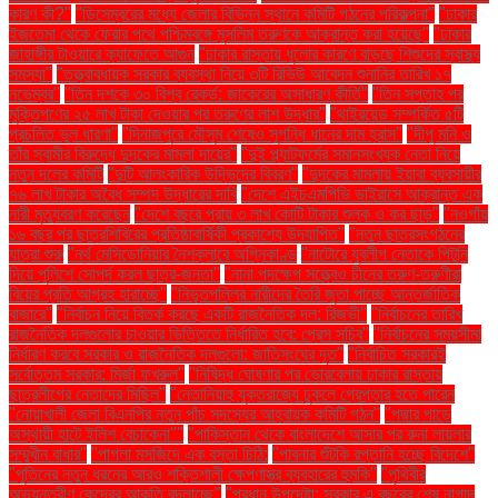
কারণ কী?"
"ডিসেম্বরের মধ্যে জেলার বিভিন্ন স্থানে কমিটি গঠনের পরিকল্পনা"
"ঢাকার
ইজতেমা থেকে ফেরার পথে পশ্চিমবঙ্গে মুসলিম তরুণকে আক্রান্ত করা হয়েছে"
"ঢাকার
জাহাঙ্গীর টাওয়ারে ক্যাফেতে আগুন
"ঢাকার রাস্তায় ধুলোর কারণে বাড়ছে শিশুদের স্বাস্থ্য
সমস্যা"
"তত্ত্বাবধায়ক সরকার ব্যবস্থা নিয়ে ৩টি রিভিউ আবেদন শুনানির তারিখ ১৭
নভেম্বর"
"তিন দশকে ৩০ বিশ্ব রেকর্ড: জাকেরের অসাধারণ কীর্তি"
"তিন সপ্তাহ পর
মুক্তিপণের ২৫ লাখ টাকা দেওয়ার পর তরুণের লাশ উদ্ধার"
"থাইরয়েড সম্পর্কিত ৫টি
প্রচলিত ভুল ধারণা"
"দিনাজপুরে মৌসুম শেষেও সুগন্ধি ধানের দাম হ্রাস"
"দীপু মনি ও
তাঁর স্বামীর বিরুদ্ধে দুদকের মামলা দায়ের"
"দুই প্ল্যাটফর্মের সমানসংখ্যক নেতা নিয়ে
নতুন দলের কমিটি
"দুটি আলংকারিক উদ্ভিদের বিবরণ"
"দুদকের মামলায় ইয়াবা ব্যবসায়ীর
৭৬ লাখ টাকার অবৈধ সম্পদ উদ্ধারের দাবি
"দেশে এইচএমপিভি ভাইরাসে আক্রান্ত এক
নারী মৃত্যুবরণ করেছেন
"দেশে বছরে প্রায় ৩ লাখ কোটি টাকার শুল্ক ও কর ছাড়"
"নওগাঁয়
১৬ বছর পর ছাত্রশিবিরের প্রতিষ্ঠাবার্ষিকী প্রকাশ্যে উদযাপিত"
"নতুন ছাত্রসংগঠনের
যাত্রা শুরু
"নর্থ মেসিডোনিয়ার নৈশক্লাবে অগ্নিকাণ্ড
"নাটোরে যুবলীগ নেতাকে পিটুনি
দিয়ে পুলিশে সোপর্দ করল ছাত্র-জনতা"
"নানা পদক্ষেপ সত্ত্বেও চীনের তরুণ-তরুণীরা
বিয়ের প্রতি আগ্রহ হারাচ্ছে"
"নিভৃতপল্লির নারীদের তৈরি জুতা পাচ্ছে আন্তর্জাতিক
বাজারে"
"নির্বাচন নিয়ে বিতর্ক করছে একটি রাজনৈতিক দল: রিজভী"
"নির্বাচনের তারিখ
রাজনৈতিক দলগুলোর চাওয়ার ভিত্তিতে নির্ধারিত হবে: প্রেস সচিব"
"নির্বাচনের সময়সীমা
নির্ধারণ করবে সরকার ও রাজনৈতিক দলগুলো: জাতিসংঘের দূত"
"নির্বাচিত সরকারই
সর্বোত্তম সরকার: মির্জা ফখরুল"
"নিষিদ্ধ ঘোষণার পর ভোরবেলায় ঢাকার রাস্তায়
ছাত্রলীগের নেতাদের মিছিল"
"নেতানিয়াহু যুক্তরাজ্যে ঢুকলে গ্রেপ্তার হতে পারেন
"নোয়াখালী জেলা বিএনপির নতুন পাঁচ সদস্যের আহ্বায়ক কমিটি গঠন"
"পদ্মার পাড়ে
অস্থায়ী হাটে ইলিশ বেচাকেনা"''
"পাকিস্তান থেকে বাংলাদেশে আসার পর রুনা লায়লার
সম্মুখীন বাধার"
"পাগলা মসজিদে এক বস্তা চিঠি:
"পাবনার শুঁটকি রপ্তানি হচ্ছে বিদেশে"
"পুতিনের নতুন ধরনের আরও শক্তিশালী ক্ষেপণাস্ত্র ব্যবহারের হুমকি"
"পৃথিবীর
অভ্যন্তরীণ কেন্দ্রের আকৃতি বদলাচ্ছে"
"প্রধান উপদেষ্টা: সরকার এ বছরের শেষ নাগাদ