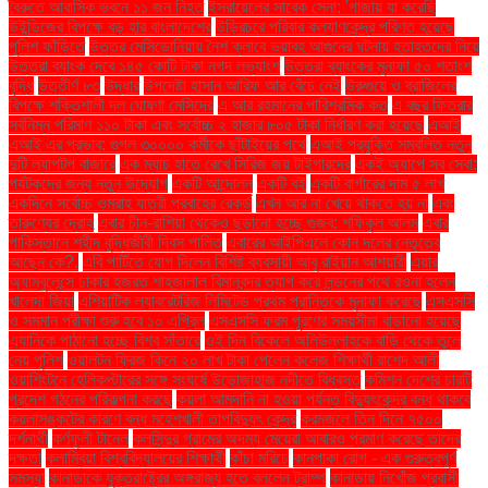
বৈরুতে আবাসিক ভবনে ১১ জন নিহত
ইসরায়েলের সাবেক সেনা: 'গাজায় যা করেছি
উইন্ডিজের বিপক্ষে বড় হার বাংলাদেশের
উড়িরচরে পরিবার কল্যাণকেন্দ্র পরিণত হয়েছে
পুলিশ ফাঁড়িতে
উত্তর মেসিডোনিয়ায় নৈশ ক্লাবে ভয়াবহ আগুনের ঘটনায় হতাহতদের নিয়ে
উত্তরা ব্যাংক দেবে ১৪৫ কোটি টাকা নগদ লভ্যাংশ
উত্তরা ব্যাংকের মুনাফা ৫০ শতাংশ
বৃদ্ধি
উত্তীর্ণ ৮৩
উদ্ধার
উপদেষ্টা হাসান আরিফ আর বেঁচে নেই
উরুগুয়ে ও ব্রাজিলের
বিপক্ষে শক্তিশালী দল ঘোষণা মেসিদের
এ আর রহমানের পারিশ্রমিক কত
এ বছর ফিতরার
সর্বনিম্ন পরিমাণ ১১০ টাকা এবং সর্বোচ্চ ২ হাজার ৮০৫ টাকা নির্ধারণ করা হয়েছে
এআই
এআই এর প্রভাব: গুগল ৩০০০০ কর্মীকে ছাঁটাইয়ের পথে
এআই প্রযুক্তি সম্বলিত নতুন
দুটি ল্যাপটপ বাজারে
এক ম্যাচ হাতে রেখে সিরিজ জয় টাইগারদের
একই অ্যাপে সব সেবা:
পর্যটকদের জন্য নতুন উদ্যোগ
একটি আন্দোলন
একটি বই
একটি বার্গারের দাম ৫ লাখ
একদিনে সর্বোচ্চ ওমরাহ যাত্রী প্রবাহের রেকর্ড
এখন আর না খেয়ে থাকতে হয় না
এবং
তারুণ্যের দ্রোহ
এবার চীন-রাশিয়া থেকেও ছড়ানো হচ্ছে গুজব: শফিকুল আলম
এবার
পাকিস্তানে শহীদ বুদ্ধিজীবী দিবস পালিত
এবারের আইপিএলে কোন দলের নেতৃত্বে
আছেন কে?.
এবি পার্টিতে যোগ দিলেন বিশিষ্ট ব্যবসায়ী আবু রাইয়ান আশয়ারী
এয়ার
অ্যাম্বুলেন্সে ঢাকার হজরত শাহজালাল বিমানবন্দর ত্যাগ করে লন্ডনের পথে রওনা হলেন
খালেদা জিয়া
এশিয়াটিক ল্যাবরেটরিজ লিমিটেড প্রথম প্রান্তিকে মুনাফা করেছে
এসএসসি
ও সমমান পরীক্ষা শুরু হবে ১০ এপ্রিল
এসএসসি ফরম পূরণের সময়সীমা বাড়ানো হয়েছে
এ্যানিকে পাঠানো হচ্ছে বিশ্ব সাঁতারে
ওই দিন বিকেলে অলিউল্লাহকে বাড়ি থেকে তুলে
নেয় পুলিশ
ওয়ালটন ফ্রিজ কিনে ২০ লাখ টাকা পেলেন কলেজ শিক্ষার্থী রাশেদ আলী
ওয়াশিংটনে হেলিকপ্টারের সঙ্গে সংঘর্ষে উড়োজাহাজ নদীতে বিধ্বস্ত
কমিশন দেশের চারটি
প্রদেশ গঠনের পরিকল্পনা করছে
কয়লা আমদানি না হওয়া পর্যন্ত বিদ্যুৎকেন্দ্র বন্ধ থাকবে
কয়লাসঙ্কটের কারণে বন্ধ মহেশখালী তাপবিদ্যুৎ কেন্দ্র
করমজলে তিন দিনে ৭৫০০
দর্শনার্থী
কর্ণফুলী টানেল
কলসিন্দুর গ্রামের অদম্য মেয়েরা আবারও প্রমাণ করেছে তাদের
দক্ষতা
কলাম্বিয়া বিশ্ববিদ্যালয়ের শিক্ষার্থী
কাঁচা মরিচে
কানপাকা রোগ - এক গুরুত্বপুর্ণ
সমস্যা
কানাডাকে যুক্তরাষ্ট্রের অঙ্গরাজ্য হতে বললেন ট্রাম্প
কানাডায় নিখোঁজ প্রবাসী