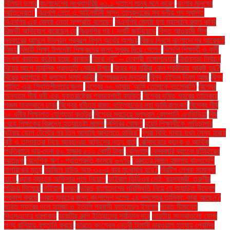
বিলিয়ন ডলার
বাংলাদেশের সংখ্যাগরিষ্ঠ ৬১.১ শতাংশ মানুষ মনে করেন
বাংলার মানুষের
আতিথেয়তা'
বিএনপি নেতা ও আইনজীবী মাসুদ তালুকদারের সব দলীয় পদ স্থগিত
বিএনপির এক জ্যেষ্ঠ নেতা সম্প্রতি বলেছেন
বিএনপির জ্যেষ্ঠ যুগ্ম মহাসচিব রুহুল কবির
রিজভী অভিযোগ করেছেন যে
বিএনপির পর। দলটি জানিয়েছে
বিগত আওয়ামী লীগ
সরকারের আমলে উন্নয়ন প্রকল্পে বিপুল অর্থের অপচয়
বিজয় দিবসে বাংলাদেশের আরেকটি
বিজয়
বিদায়ী শিক্ষা উপদেষ্টা শিক্ষকদের জন্য সুখবর দিয়ে গেলেন
বিদেশি শিক্ষার্থী ও কর্মী
সংখ্যা কমাতে কঠোর হচ্ছে কানাডা
বিধবা নই” – দেবশ্রী গঙ্গোপাধ্যায়
বিধানসভা নির্বাচন
বিয়ের আগে মানসিক প্রস্তুতি নেয়ার উপায়
বিয়ের পর নারীরা কেন পরকীয়ায় আকৃষ্ট হয়?
বিয়ের ব্যাপারে যা বললেন সাফা কবির
বিশেষজ্ঞদের মন্তব্য
বিশ্ব এইডস দিবস আজ
বিশ্ব
শান্তি এবং স্থিতিশীলতার জন্য
বিশ্বের ৭০ ভাষায় 'আমি তোমাকে ভালোবাসি'
বিশ্বের
অন্যতম শীর্ষ ধনী এবং যুক্তরাষ্ট্রের প্রভাবশালী ব্যক্তি
বিশ্বের দূষিত শহরের তালিকায়
পঞ্চম অবস্থানে ঢাকা
বিশ্বের ধনীতম রাজা: থাইল্যান্ডের মহা ভাজিরালংকর্ন
বিশ্বের শীর্ষ
১০ ধনীর শিক্ষাগত যোগ্যতা কতটুকু
বিশ্বের সবচেয়ে মূল্যবান কোম্পানি এনভিডিয়া
বিষ
খেয়ে শিক্ষকের বিরুদ্ধে হত্যাচেষ্টা মামলা
বিসিবির ঘোষণা
বুয়েট শিক্ষার্থীকে গাড়িচাপার
ঘটনায় ডোপ টেস্টের পর তিন আসামি আদালতে হাজির"
বুশরা বিবি: দাবায় যখন সৈন্য হারায়
বৃষ্টি ও তাপমাত্রা নিয়ে আবহাওয়া অফিসের নতুন বার্তা
বেক্সিমকোর ব্যাংক ও আর্থিক
প্রতিষ্ঠানে দায়-দেনা ৫০ হাজার ৫০০ কোটি টাকা
বেলিংহাম
বেসরকারি ব্যাংকে ছাঁটাইয়ের
আতঙ্ক
বৈদেশিক ঋণ - প্রতিশ্রুতি কমেছে ৬৭%
বৈরুতের বিমান হামলায় বাংলাদেশি
নাগরিকের মৃত্যু
ব্রাজিল রাউন্ড অফ ৩২-এ কার মুখোমুখি হবে?
ব্রিটিশ লেখক সামান্থা
হার্ভে
ব্র্যাক ব্যাংকে অফিসার পদে নিয়োগ
ভাইরাল ভিডিওর সেই ‘রহস্যময়ী’ তরুণীর
পরিচয় মিলেছে
ভাইরাস
ভারত
ভারত বাংলাদেশের পরিস্থিতি নিয়ে যে অযাচিত উদ্বেগ
প্রকাশ করছে
ভারত ম্যাচের জন্য বাংলাদেশ দলের ২৪ সদস্যের তালিকা: কারা আছেন?
ভারত সফরের দলে হামজা ও ইতালি প্রবাসী ফাহমেদুল ইসলাম
ভারত সীমান্তে
বিএসএফের ধরপাকড়
ভারতীয় রুপি ইতিহাসের সর্বনিম্ন দরে
ভারতীয় সংস্থাগুলো যেসব
পণ্য রাশিয়ায় রপ্তানি করছে
ভারতে কংগ্রেস নেত্রী হিমানী নারওয়াল হত্যায় প্রেমিক