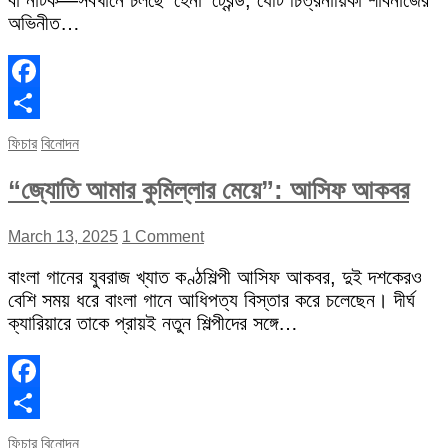
বা নাটক—সবখানে চলছে ‘হেনা’ ট্রেন্ড, যেটি চিত্রনায়িকা শাবনাজের
অভিনীত…
Facebook
Share
ফিচার
বিনোদন
“জ্যোতি আমার কুমিল্লার মেয়ে”: আসিফ আকবর
March 13, 2025
1 Comment
বাংলা গানের যুবরাজ খ্যাত কণ্ঠশিল্পী আসিফ আকবর, দুই দশকেরও
বেশি সময় ধরে বাংলা গানে আধিপত্য বিস্তার করে চলেছেন। দীর্ঘ
ক্যারিয়ারে তাকে প্রায়ই নতুন শিল্পীদের সঙ্গে…
Facebook
Share
ফিচার
বিনোদন