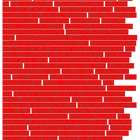
টিকা
জাতীয় দলে ফিরছেন তামিম!
জাতীয় নাগরিক কমিটির আহ্বায়ক
জাতীয় নাগরিক
পার্টিকে ‘কিংস পার্টি’ বলা হচ্ছে কেন?
জাতীয় নাগরিক পার্টির নেতৃত্বে যারা
জাতীয় নির্বাচন
২০২৫ সালের শেষে অনুষ্ঠিত হতে পারে: প্রধান উপদেষ্টা
জাতীয় পার্টির চেয়ারম্যান জি এম
কাদের মন্তব্য করেছেন
জানলে অবাক হবেন
জানালেন বিজ্ঞানীরা"
জানালেন সুনিতা
জামায়াত ও অন্যান্য দলের প্রতিক্রিয়া''
জামায়াতে ইসলামী বাংলাদেশের নায়েবে আমির
সৈয়দ আবদুল্লাহ মুহাম্মদ তাহের বলেছেন
জামায়াতে ইসলামীর আমির শফিকুর রহমান
বলেছেন
জামালপুরের ইসলামপুর উপজেলায় স্ত্রী তিথী বেগমকে (২৩) হত্যার দায়ে আহসান
হাবিব নামে এক ব্যক্তিকে মৃত্যুদণ্ড দিয়েছেন আদালত।
জার্মান চ্যান্সেলর ওলাফ শলৎজ
জার্মানি ট্রাম্পের গাজা খালি করার প্রস্তাবকে 'কেলেঙ্কারি' বলে অভিহিত করেছে
জাহাজ
জীবনের সবচেয়ে গুরুত্বপূর্ণ তিন নারীর কথা জানালেন তারেক রহমান
জুলাই বিপ্লবগাথা
নিয়ে ছাপা হচ্ছে ৪০ কোটি বই
জুলাই-সেপ্টেম্বরের মধ্যে ব্যাংকটি ৬৬ পয়সা ইপিএস
অর্জন করেছে
জুলাই–সেপ্টেম্বর প্রান্তিকে ব্যাংক এশিয়ার লোকসান
জেইডেন সিলসের
টেস্ট ক্রিকেটে আন্তর্জাতিক অভিষেক
জেলেনস্কির প্রশংসা
ঝাল খাবার খেলেই মেদ
কমবে
টঙ্গীতে বিজিবি মোতায়েন
টমেটো সতেজ রাখার সহজ টিপস
টাইফয়েড জ্বর:
টানা ১৫
মাসের ভয়াবহ সংঘর্ষের পর
টিউলিপসহ ৭ জনের ব্যাংক হিসাব তলব
টেকসই
বিশ্ববিদ্যালয়ের তালিকায় বাংলাদেশের সেরা ড্যাফোডিল ইউনিভার্সিটি
টেসলার শেয়ারে বড়
ধাক্কা
ট্রাম্প–মাস্ক: ‘ইউএসএআইডি বন্ধ করা আমাদের শত্রুদের জন্য উপহার
ট্রাম্পের ঘাঁটিতে জনমত জরিপে এগিয়ে কমলা
ট্রাম্পের জন্য সুখবর
ট্রাম্পের নির্দেশনায়
গত শুক্রবার ভয়েস অব আমেরিকার মূল প্রতিষ্ঠান
ট্রাম্পের নির্দেশে ভয়েস অব আমেরিকার
১৩০০ কর্মী ছুটিতে
ট্রাম্পের পরিকল্পনা মোকাবেলায় আরব শীর্ষ কূটনীতিকদের বৈঠক
ট্রাম্পের ভাষণে কংগ্রেসে তীব্র উত্তেজনা
ট্রাম্পের সঙ্গে মোদির ফোনালাপ
ট্রাম্পের
স্বাক্ষরে সেনাবাহিনী থেকে ট্রান্সজেন্ডারদের বাদ দেওয়ার নির্বাহী আদেশ
ট্রেনের অগ্রিম
টিকিট বিক্রি শুরু
ট্রেন্ডি ডিজাইনে 'সারা'র শীতকালীন পোশাকের সংগ্রহ
ঠাকুরগাঁও শহর
থেকে অপহৃত হন
ঠান্ডা-কাশি থেকে বাঁচতে বাইকারদের যা করা উচিত
ডলারের দাম না
বাড়লেও প্রবাসী আয় যেভাবে বাড়ছে
ডলারের বিপরীতে রুপির মূল্য নেমে এসেছে